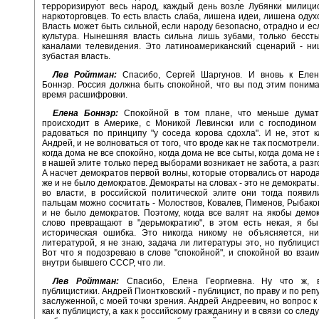
терроризируют весь народ, каждый день возле Лубянки милици
наркоторговцев. То есть власть слаба, лишена идеи, лишена одух
Власть может быть сильной, если народу безопасно, отрадно и ес
культура. Нынешняя власть сильна лишь зубами, только бесст
каналами телевидения. Это латиноамериканский сценарий - ни
зубастая власть.
Лев Ройтман:
Спасибо, Сергей Шаргунов. И вновь к Елен
Боннэр. Россия должна быть спокойной, что вы под этим пони
время расшифровки.
Елена Боннэр:
Спокойной в том плане, что меньше думат
происходит в Америке, с Моникой Левински или с господином
радоваться по принципу "у соседа корова сдохла". И не, этот к
Андрей, и не волноваться от того, что вроде как не так посмотрели
когда дома не все спокойно, когда дома не все сыты, когда дома не 
в нашей элите только перед выборами возникает не забота, а разг
А насчет демократов первой волны, которые оторвались от народа,
же и не было демократов. Демократы на словах - это не демократы. 
во власти, в российской политической элите они тогда появил
пальцам можно сосчитать - Молоствов, Ковалев, Пименов, Рыбако
и не было демократов. Поэтому, когда все валят на якобы демо
слово превращают в "дерьмократию", в этом есть некая, я бы
историческая ошибка. Это никогда никому не объясняется, ни
литературой, я не знаю, задача ли литературы это, но публицист
Вот что я подозреваю в слове "спокойной", и спокойной во вза
внутри бывшего СССР, что ли.
Лев Ройтман:
Спасибо, Елена Георгиевна. Ну что ж, в
публицистики. Андрей Пионтковский - публицист, по праву и по ре
заслуженной, с моей точки зрения. Андрей Андреевич, но вопрос к
как к публицисту, а как к российскому гражданину и в связи со след