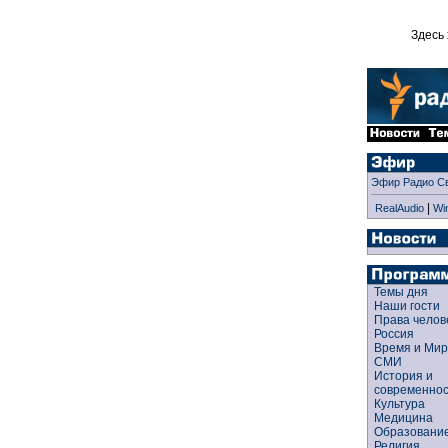
Здесь 
Эфир Радио С
|
RealAudio
Wi
Темы дня
Наши гости
Права чело
Россия
Время и Ми
СМИ
История и
современно
Культура
Медицина
Образован
Религия