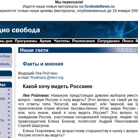
Мы переехали!
Ищите наши новые материалы на
SvobodaNews.ru
.
хранятся только наши архивы (материалы, опубликованные до 16 января 200
вобода
Факты и мнения
nMedia
Ведущий
Лев Ройтман
e-mail:
RoitmanL@rferl.org
Какой хочу видеть Россиию
>
>
Лев Ройтман:
Накануне предстоящих думских выборов уместе
века
>
вопрос - какую Россию я хочу видеть? Этот вопрос не такой уж пр
>
что ответы типа "богатой, как Америка", или "мирной, как Ш
р
>
практическом плане вполне бессмысленны. Итак, какую Россию 
>
или, чуть иначе, какой я хочу видеть Россию? Это вопрос т
>
гражданам России, участникам сегодняшней передачи, людям тр
сть
>
правозащитник Елена Боннэр, политолог Андрей Пионтковски
>
Сергей Шаргунов.
>
Елена Георгиевна, по возрастному старшинству я начну с вопрос
ие
>
Россию хотите вы видеть?
>