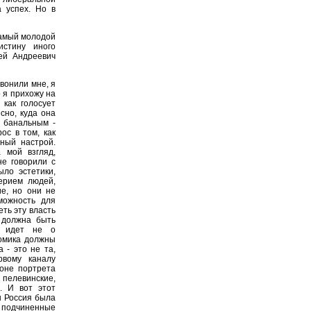
 успех. Но в
самый молодой
истину иного
ей Андреевич
звонили мне, я
о я прихожу на
 как голосует
сно, куда она
у банальным -
ос в том, как
ьный настрой.
 мой взгляд,
не говорили с
ло эстетики,
верием людей,
ие, но они не
можность для
еть эту власть
я должна быть
ь идет не о
номика должны
 - это не та,
рвому каналу
оне портрета
пелевинские,
. И вот этот
ы Россия была
подчиненные