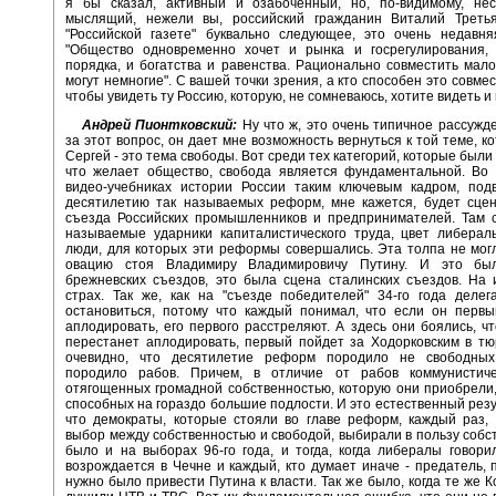
я бы сказал, активный и озабоченный, но, по-видимому, нес
мыслящий, нежели вы, российский гражданин Виталий Треть
"Российской газете" буквально следующее, это очень недавня
"Общество одновременно хочет и рынка и госрегулирования,
порядка, и богатства и равенства. Рационально совместить мал
могут немногие". С вашей точки зрения, а кто способен это совмес
чтобы увидеть ту Россию, которую, не сомневаюсь, хотите видеть и
Андрей Пионтковский:
Ну что ж, это очень типичное рассужд
за этот вопрос, он дает мне возможность вернуться к той теме, к
Сергей - это тема свободы. Вот среди тех категорий, которые был
что желает общество, свобода является фундаментальной. Во 
видео-учебниках истории России таким ключевым кадром, под
десятилетию так называемых реформ, мне кажется, будет сцен
съезда Российских промышленников и предпринимателей. Там с
называемые ударники капиталистического труда, цвет либерал
люди, для которых эти реформы совершались. Эта толпа не мог
овацию стоя Владимиру Владимировичу Путину. И это бы
брежневских съездов, это была сцена сталинских съездов. На
страх. Так же, как на "съезде победителей" 34-го года деле
остановиться, потому что каждый понимал, что если он первы
аплодировать, его первого расстреляют. А здесь они боялись, чт
перестанет аплодировать, первый пойдет за Ходорковским в тюр
очевидно, что десятилетие реформ породило не свободны
породило рабов. Причем, в отличие от рабов коммунистич
отягощенных громадной собственностью, которую они приобрели
способных на гораздо большие подлости. И это естественный резу
что демократы, которые стояли во главе реформ, каждый раз, 
выбор между собственностью и свободой, выбирали в пользу собст
было и на выборах 96-го года, и тогда, когда либералы говори
возрождается в Чечне и каждый, кто думает иначе - предатель, 
нужно было привести Путина к власти. Так же было, когда те же К