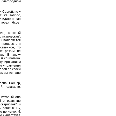
 благородном
 Сергей, но у
т же вопрос,
 увидите после
оторая будет
ль, который
истическая".
ой появляется
 процесс, и я
ственное, что
тот режим не
мя. В эпоху
 и социально.
ипулированием
м управления
елен по своей
как вы изящно
евна Боннэр,
й, полагаете,
 который она
Это развитие
скариотов", и
 богатых. Ну,
о не легче. И,
е существует.