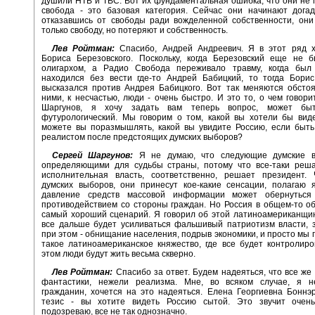
душили НТВ и ТВС. Вот их фундаментальная ошибка, что они не 
свобода - это базовая категория. Сейчас они начинают догад
отказавшись от свободы ради вожделенной собственности, они
только свободу, но потеряют и собственность.
Лев Ройтман:
Спасибо, Андрей Андреевич. Я в этот ряд х
Бориса Березовского. Поскольку, когда Березовский еще не 
олигархом, а Радио Свобода переживало травму, когда был
находился без вести где-то Андрей Бабицкий, то тогда Борис
высказался против Андрея Бабицкого. Вот так меняются обстоя
ними, к несчастью, люди - очень быстро. И это то, о чем говори
Шаргунов, я хочу задать вам теперь вопрос, может быт
футурологический. Мы говорим о том, какой вы хотели бы вид
можете вы поразмышлять, какой вы увидите Россию, если быть
реалистом после предстоящих думских выборов?
Сергей Шаргунов:
Я не думаю, что следующие думские в
определяющими для судьбы страны, потому что все-таки реша
исполнительная власть, соответственно, решает президент. 
думских выборов, они принесут кое-какие сенсации, полагаю 
давление средств массовой информации может обернуться
противодействием со стороны граждан. Но Россия в общем-то о
самый хороший сценарий. Я говорил об этой латиноамериканщин
все дальше будет усиливаться фальшивый патриотизм власти, 
при этом - обнищание населения, подрыв экономики, и просто мы 
такое латиноамериканское княжество, где все будет контролиро
этом люди будут жить весьма скверно.
Лев Ройтман:
Спасибо за ответ. Будем надеяться, что все же
фантастики, нежели реализма. Мне, во всяком случае, я н
гражданин, хочется на это надеяться. Елена Георгиевна Боннэ
тезис - вы хотите видеть Россию сытой. Это звучит очень
подозреваю, все не так однозначно.