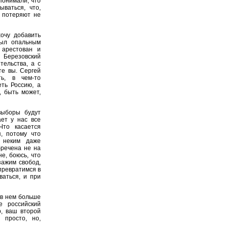
понимали, что
ываться, что,
 потеряют не
очу добавить
был опальным
 арестован и
 Березовский
тельства, а с
те вы. Сергей
ь, в чем-то
еть Россию, а
, быть может,
ыборы будут
ет у нас все
Что касается
я, потому что
 неким даже
бречена не на
е, боюсь, что
зажим свобод,
превратимся в
ваться, и при
 в нем больше
е российский
р, ваш второй
 просто, но,