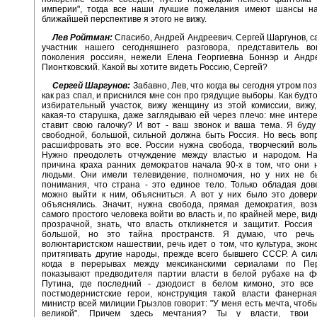
империи", тогда все наши лучшие пожелания имеют шансы на
ближайшей перспективе я этого не вижу.
Лев Ройтман:
Спасибо, Андрей Андреевич. Сергей Шаргунов, 
участник нашего сегодняшнего разговора, представитель во
поколения россиян, нежели Елена Георгиевна Боннэр и Андр
Пионтковский. Какой вы хотите видеть Россию, Сергей?
Сергей Шаргунов:
Забавно, Лев, что когда вы сегодня утром по
как раз спал, и приснился мне сон про грядущие выборы. Как будт
избирательный участок, вижу женщину из этой комиссии, вижу,
какая-то старушка, даже заглядываю ей через плечо: мне интере
ставит свою галочку? И вот - ваш звонок и ваша тема. Я буд
свободной, большой, сильной должна быть Россия. Но весь вопр
расшифровать это все. России нужна свобода, творческий вол
Нужно преодолеть отчуждение между властью и народом. На
причина краха ранних демократов начала 90-х в том, что они 
людьми. Они имели телевидение, полномочия, но у них не бы
понимания, что страна - это единое тело. Только обладая до
можно выйти к ним, объясниться. А вот у них было это довер
объяснялись. Значит, нужна свобода, прямая демократия, воз
самого простого человека войти во власть и, по крайней мере, вид
прозрачной, знать, что власть откликнется и защитит. Росси
большой, но это тайна пространств. Я думаю, что реч
волюнтаристском нашествии, речь идет о том, что культура, эко
притягивать другие народы, прежде всего бывшего СССР. А сила
когда в перерывах между мексиканскими сериалами по Пе
показывают предводителя партии власти в белой рубахе на ф
Путина, где последний - дзюдоист в белом кимоно, это все 
постмодернистские герои, конструкция такой власти фанерная
министр всей милиции Грызлов говорит: "У меня есть мечта, чтоб
великой". Причем здесь мечтания? Ты у власти, твои 