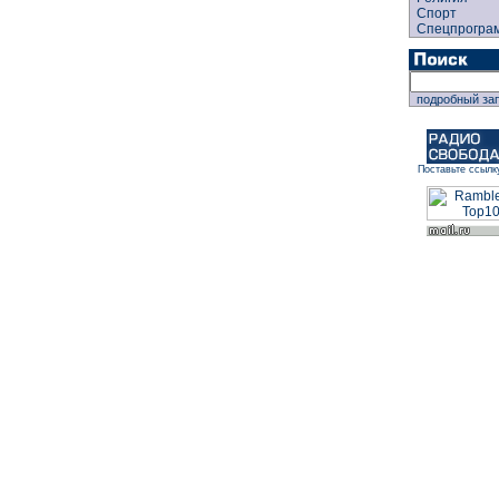
Спорт
Спецпрогра
подробный за
Поставьте ссылк