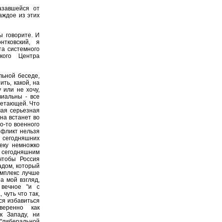
азавшейся от
аждое из этих
ы говорите. И
нтковский, я
та системного
ского Центра
льной беседе,
ть, какой, на
 или не хочу,
виальны - все
ветающей. Что
мая серьезная
на встанет во
го-то военного
нфликт нельзя
сегодняшних
веку немножко
сегодняшним
чтобы Россия
адом, который
омплекс лучше
а мой взгляд,
 вечное "и с
 чуть что так,
ся избавиться
веренно как
к Западу, ни
"либеральной