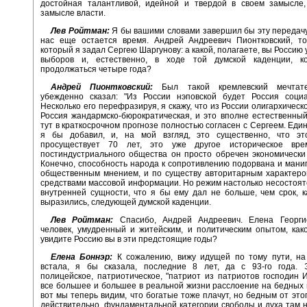
достойная талантливой, идейной и твердой в своем замысле,
замысле власти.
Лев Ройтман:
Я бы вашими словами завершил бы эту передачу,
нас еще остается время. Андрей Андреевич Пионтковский, то
который я задал Сергею Шаргунову: а какой, полагаете, вы Россию
выборов и, естественно, в ходе той думской каденции, к
продолжаться четыре года?
Андрей Пионтковский:
Был такой кремлевский мечтате
убежденно сказал: "Из России нэповской будет Россия социал
Несколько его перефразируя, я скажу, что из России олигархическ
Россия жандармско-бюрократическая, и это вполне естественный
тут в краткосрочном прогнозе полностью согласен с Сергеем. Един
я бы добавил, и, на мой взгляд, это существенно, что э
просуществует 70 лет, это уже другое историческое вре
постиндустриального общества он просто обречен экономически
Конечно, способность народа к сопротивлению подорвана и ман
общественным мнением, и по существу авторитарным характеро
средствами массовой информации. Но режим настолько несостоят
внутренней сущности, что я бы ему дал не больше, чем срок, 
выразились, следующей думской каденции.
Лев Ройтман:
Спасибо, Андрей Андреевич. Елена Георги
человек, умудренный и житейским, и политическим опытом, како
увидите Россию вы в эти предстоящие годы?
Елена Боннэр:
К сожалению, вижу идущей по тому пути, на
встала, я бы сказала, последние 8 лет, да с 93-го года. 
полицейское, патриотическое, "патриот из патриотов господин И
все большее и большее в реальной жизни расслоение на бедных и
вот мы теперь видим, что богатые тоже плачут, но бедным от этог
действительно, фундаментальной категории свободы и духа там н