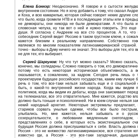
Елена Боннэр:
Неоднозначно. Я говорю и о сытости желудка
внутреннем состоянии. Но я хочу добавить к тому, что сказал Андр
и Коха, и всю камарилью, которая сейчас говорит некие другие сло
что было, когда громили НТВ и в последующие этапы или в преды
не демократы, они никогда не были демократами. А что была и
словесная чепуха, ну так вот о ней и нужно говорить. Это еще
души. Я согласна с Андреем на все сто процентов. А то, что
собеседник Сергей видит Россию в таком грустном ключе, к сожал
кажется близким к реальному направлению. Собственно го
являемся по многим показателям латиноамериканской страной.
точно - выборы в Думу ничего не значат. Это выборы для тех, кто 
не для тех, кто выбирает.
Сергей Шаргунов:
Ну что тут можно сказать? Можно сказать,
конечно, мы солидарны. Сложно говорить о том, кто демократичне
потому что есть некоторая историческая объективность, а в
оказывается, к сожалению, за кадром. Сегодня речь лишь о 
проектируем будущее российского государства, каким ему лучше б
речь о том, что все-таки нельзя забывать еще и о социальной
быть, о какой-то внутренней жизни народа. Когда мы видим 
политиков, когда мы видим их дебаты, когда они заискивают пере
на телеканалах, все это отвратительно. Мне кажется, родство вл
должно быть тоньше и психологичней. Ни в коем случае нельзя за
некий народный архетип. Некоторые экстремалы предлагают, 
стариков сорвать унылые одежки, чтобы все было пестрым
улыбались. Но, мне кажется, нельзя забывать и о русск
созерцательности, о любовании медленным снегопадом, 
представлениях о себе, в которых есть экзистенциальное сча
будущая Россия должна прислушиваться к себе. Власть должна 
Россия - это не княжество латиноамериканское, вся стратегия ко
известно где, а Россия - это все-таки загадочная, дышащая