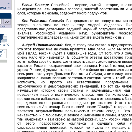
>
Елена Боннэр:
Спокойной - первое, сытой - второе, и отк
ммы
>
намерения решать мировые вопросы, занятой собственными. А к
слов, которые я сказала, содержит много подпунктов.
Лев Ройтман:
Спасибо. Вы продолжите по подпунктам, как в
теперь вновь-таки по старшинству. Андрей Андреевич Пио
прос
представлю вас детальнее: ведущий научный сотрудник Институ
анализа Российской Академии наук, руководитель москов
стратегических исследований. Какой хотите видеть Россию вы?
Андрей Пионтковский:
Лев, я сразу вам сказал в предварите
у на РС
что этот вопрос мне не очень нравится. Мне легче было бы ответи
мой взгляд, Россия будет в ближайшие годы. От того, что я хочу
очень мало что изменится. В общем-то ответы достаточно три
хотят добра своей стране, хотят видеть страну экономически проц
касается России - сохранившей свои границы. На мой взгляд, са
угроза России, фундаментальная, в ближайшие два десятилетия о
весь рост - это утеря Дальнего Востока и Сибири, и не в силу како
конфликта с нашим великим восточным соседом, хотя и такой ко
исключать, но просто как естественное продолжение 
экономических и демографических тенденций. Но вот как чело
изучавшему историю своей страны и задумывавшимся над 
поведением нашего политического класса, мне бы хотелось, 
прежде всего избавилась от своего комплекса в отношениях с Зап
определяет все ее развитие последние три столетия. И этот к
всех выразил Александр Блок в своей поэме "Скифы", которая, н
является актуальнейшим политическим тексом сегодня. Это
ненавистью, и с любовью", и вечное объяснение в любви, и угроза,
"мы обернемся к вам своею азиатской рожей". Если России удаст
от этого подросткового комплекса и ощущать себя у
самодостаточной державой, которой не нужна ни ненависть 
покорение своих соседей, пусть под видом некоего фантома 