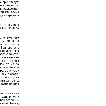
онеры "пасут"
отворенности.
ли расцветает
ыдными двумя
щая страна и
е Георгиевне
маете? Пришло
ь о том, что
 Бушем, и не
ак раз сказал
. Волноваться,
всех лечат. Но
овор о заботе.
 так ведь там
И от того, что
ись, то их по
в, там больше
кратов и само
 так сказала,
 прессой, ни
ики уж точно.
имоотношениях
ы коснулись
путации вполне
 вам все же не
ующим. Так же,