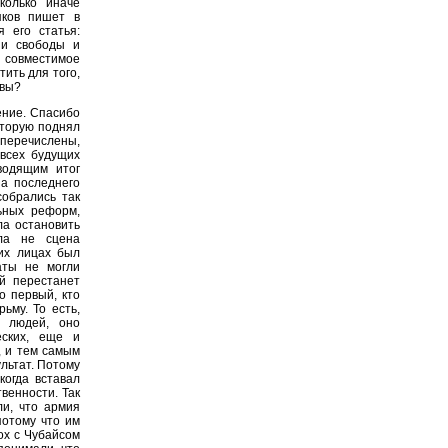
колько иначе
яков пишет в
я его статья:
 и свободы и
о совместимое
тить для того,
 вы?
ение. Спасибо
оторую поднял
и перечислены,
всех будущих
водящим итог
а последнего
обрались так
ьных реформ,
ла остановить
ла не сцена
 их лицах был
гаты не могли
й перестанет
о первый, кто
ьму. То есть,
х людей, оно
еских, еще и
, и тем самым
льтат. Потому
когда вставал
венности. Так
ли, что армия
потому что им
ох с Чубайсом