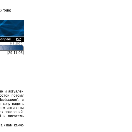
6 года)
6.8.2026
[29-11-03]
н и актуален
остой, потому
вейцария", в
я хочу видеть
рем активным
ех поколений:
й и писатель
а к вам: какую