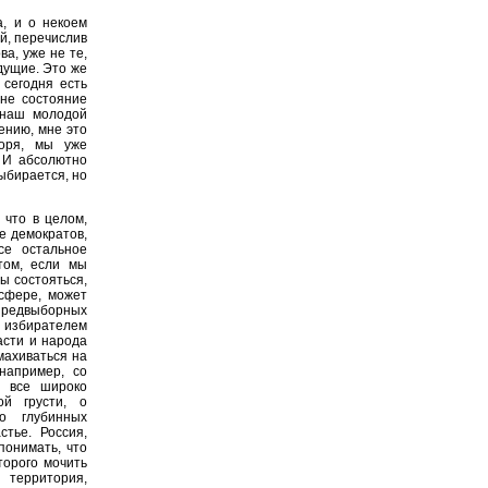
, и о некоем
ей, перечислив
ва, уже не те,
дущие. Это же
 сегодня есть
 не состояние
 наш молодой
ению, мне это
воря, мы уже
 И абсолютно
выбирается, но
 что в целом,
е демократов,
се остальное
том, если мы
ы состояться,
 сфере, может
предвыборных
д избирателем
асти и народа
махиваться на
например, со
, все широко
ой грусти, о
о глубинных
стье. Россия,
понимать, что
торого мочить
 территория,