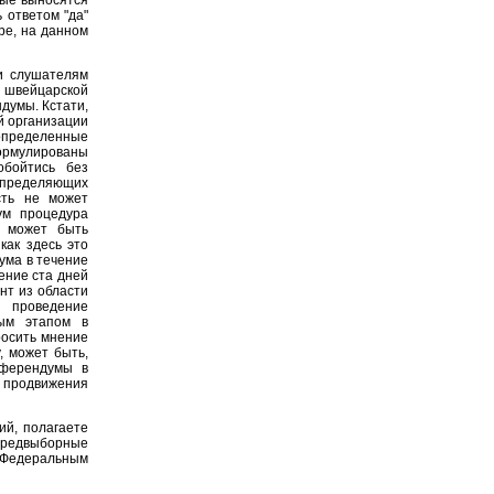
рые выносятся
 ответом "да"
ре, на данном
и слушателям
 швейцарской
думы. Кстати,
й организации
 определенные
формулированы
обойтись без
определяющих
сть не может
ум процедура
, может быть
как здесь это
ума в течение
чение ста дней
нт из области
 проведение
мым этапом в
росить мнение
, может быть,
еферендумы в
 продвижения
ий, полагаете
 предвыборные
н Федеральным