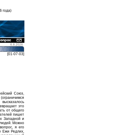
6 года)
6.8.2026
[01-07-03]
ейский Союз,
 (ограничимся
е высказалось
ревращает это
ать от общего
шателей пишет
х Западной и
 людей. Можно
вопрос, я его
е Ежи Редлих,