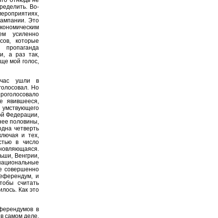
что отнюдь не
ределить. Во-
мероприятиях,
кампании. Это
ономическим
ем усиленно
сов, которые
 пропаганда
и, а раз так,
еще мой голос,
йчас ушли в
голосовал. Но
проголосовало
е явившееся,
 умствующего
ой Федерации,
нее половины,
одна четверть
ключая и тех,
стью в число
бновляющаяся.
ьши, Венгрии,
енациональные
е совершенно
референдум, и
тобы считать
илось. Как это
ферендумов в
в самом деле,