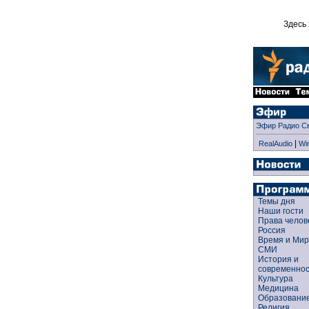
Здесь 
Эфир Радио С
|
RealAudio
Wi
Темы дня
Наши гости
Права чело
Россия
Время и Ми
СМИ
История и
современно
Культура
Медицина
Образован
Религия