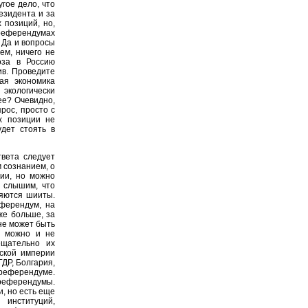
гое дело, что
езидента и за
 позиций, но,
 референдумах
. Да и вопросы
ем, ничего не
оза в Россию
ив. Проведите
ая экономика
экологически
ее? Очевидно,
рос, просто с
х позиции не
дет стоять в
твета следует
 сознанием, о
ии, но можно
 слышим, что
яются шииты.
ферендум, на
же больше, за
 не может быть
м можно и не
ещательно их
тской империи
ДР, Болгария,
 референдуме.
 референдумы.
, но есть еще
институций,