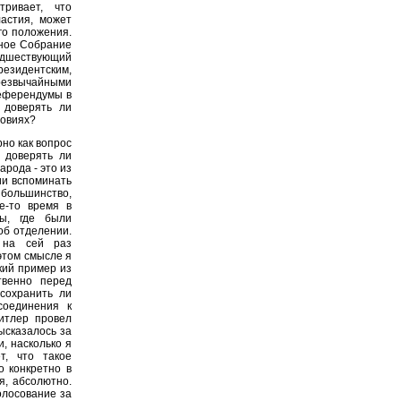
тривает, что
астия, может
го положения.
ьное Собрание
едшествующий
езидентским,
резвычайными
референдумы в
 доверять ли
ловиях?
но как вопрос
 доверять ли
рода - это из
ии вспоминать
 большинство,
ое-то время в
мы, где были
об отделении.
 на сей раз
этом смысле я
кий пример из
твенно перед
сохранить ли
соединения к
итлер провел
ысказалось за
, насколько я
, что такое
о конкретно в
я, абсолютно.
олосование за