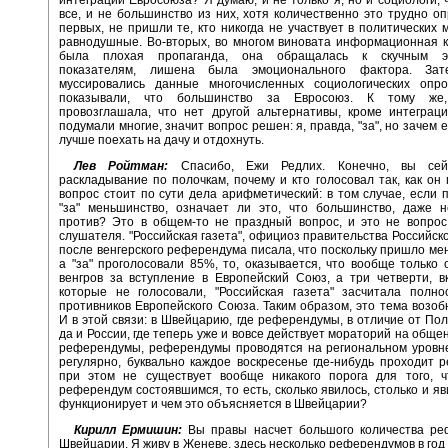
интеграции Евросоюза? Я думаю, и не только я, но и социологи, 
все, и не большинство из них, хотя количественно это трудно оп
первых, не пришли те, кто никогда не участвует в политических 
равнодушные. Во-вторых, во многом виновата информационная 
была плохая пропаганда, она обращалась к скучным эк
показателям, лишена была эмоционального фактора. Зат
муссировались данные многочисленных социологических опро
показывали, что большинство за Евросоюз. К тому же,
провозглашала, что нет другой альтернативы, кроме интеграци
подумали многие, значит вопрос решен: я, правда, "за", но зачем 
лучше поехать на дачу и отдохнуть.
Лев Ройтман:
Спасибо, Ежи Редлих. Конечно, вы се
раскладывание по полочкам, почему и кто голосовал так, как он 
вопрос стоит по сути дела арифметический: в том случае, если 
"за" меньшинство, означает ли это, что большинство, даже н
против? Это в общем-то не праздный вопрос, и это не вопрос
слушателя. "Российская газета", официоз правительства Российск
после венгерского референдума писала, что поскольку пришло ме
а "за" проголосовали 85%, то, оказывается, что вообще только 
венгров за вступление в Европейский Союз, а три четверти, в
которые не голосовали, "Российская газета" засчитала полно
противников Европейского Союза. Таким образом, это тема возо
И в этой связи: в Швейцарию, где референдумы, в отличие от Пол
да и России, где теперь уже и вовсе действует мораторий на общ
референдумы, референдумы проводятся на региональном уровн
регулярно, буквально каждое воскресенье где-нибудь проходит 
при этом не существует вообще никакого порога для того, ч
референдум состоявшимся, то есть, сколько явилось, столько и яв
функционирует и чем это объясняется в Швейцарии?
Кирилл Ермишин:
Вы правы насчет большого количества ре
Швейцарии. Я живу в Женеве, здесь несколько референдумов в год 