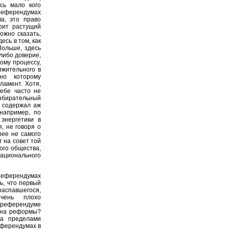
сь мало кого
 референдумах
а, это право
оит растущий
ожно сказать,
есь в том, как
Польше, здесь
 либо доверие,
ому процессу,
ижительного в
но которому
ламент. Хотя,
себе часто не
избирательный
, содержал аж
например, по
энергетики в
, не говоря о
рее не самого
т на совет той
ого общества,
ционального
 референдумах
ь, что первый
распавшегося,
чень плохо
о референдуме
с на реформы?
за пределами
еферендумах в