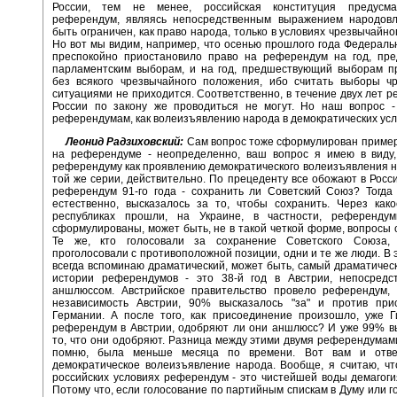
России, тем не менее, российская конституция предусма
референдум, являясь непосредственным выражением народовл
быть ограничен, как право народа, только в условиях чрезвычайно
Но вот мы видим, например, что осенью прошлого года Федерал
преспокойно приостановило право на референдум на год, пр
парламентским выборам, и на год, предшествующий выборам пр
без всякого чрезвычайного положения, ибо считать выборы ч
ситуациями не приходится. Соответственно, в течение двух лет 
России по закону же проводиться не могут. Но наш вопрос -
референдумам, как волеизъявлению народа в демократических ус
Леонид Радзиховский:
Сам вопрос тоже сформулирован пример
на референдуме - неопределенно, ваш вопрос я имею в виду,
референдуму как проявлению демократического волеизъявления на
той же серии, действительно. По прецеденту все обожают в Росс
референдум 91-го года - сохранить ли Советский Союз? Тогда
естественно, высказалось за то, чтобы сохранить. Через как
республиках прошли, на Украине, в частности, референду
сформулированы, может быть, не в такой четкой форме, вопросы 
Те же, кто голосовали за сохранение Советского Союза,
проголосовали с противоположной позиции, одни и те же люди. В 
всегда вспоминаю драматический, может быть, самый драматичес
истории референдумов - это 38-й год в Австрии, непосредс
аншлюссом. Австрийское правительство провело референдум, 
независимость Австрии, 90% высказалось "за" и против при
Германии. А после того, как присоединение произошло, уже Г
референдум в Австрии, одобряют ли они аншлюсс? И уже 99% в
то, что они одобряют. Разница между этими двумя референдумами
помню, была меньше месяца по времени. Вот вам и ответ
демократическое волеизъявление народа. Вообще, я считаю, чт
российских условиях референдум - это чистейшей воды демагоги
Потому что, если голосование по партийным спискам в Думу или г