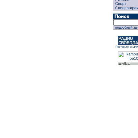
Спорт
Спецпрогра
подробный за
Поставьте ссылк