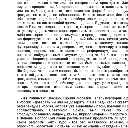
как вы правильно заметили, по воскресеньям проводятся. Зде
смущает процент явки. Все прекрасно понимают, что голосовать в
или на выборах, которые тоже являются формой референдум
граждан, но отнюдь не обязанность. И хотя политиков беспок
абсентеизм среди швейцарского избирателя и среди, если так м
электората, но никто особой драмы не делает. Я думаю, что ключ зд
сказал Ежи, что недоверие к власти, которое прослеживается в 
отсутствует, здесь можно характеризовать отношение к власти как
либо некоторое ленивое равнодушие, и прежде всего доверие к т
как формируется власть. И швейцарский обыватель, ничего унич
этом слове нет, он вполне доверяет механизму, соглас
функционирует власть, и доверяет тем, кого он делегирует в пар
конечно, вопросы, которые ставятся на референдум, сами по 
являются побудительным стимулом для того, чтобы бежать на 
участок. Например, последний референдум, который проводился
восемь вопросов, и некоторые из них был настолько сложны, 
реформе медицинского страхования или по судьбам ядерной 
Швейцарии, что в самом вопросе было не так просто разобраться
том, какой дать на него ответ, тем более, что ответ касался ско
гражданина, сколько его детей или внуков. Но тут все рассчитываю
партии, ближе к которой себя ощущают, или структурам гражданск
которые являются известным элементом формирования на
консенсуса и политики.
Лев Ройтман:
Спасибо, Кирилл Игоревич. Теперь поговорим о
в России - доверять им или не доверять. Факта ради стоит сказат
референдум в России, которая уже выделилась к тому времени из 
соответственно, Советского Союза, был также по о
сформулированному вопросу, как вы, Кирилл Игоревич, говорите 
в Женеве. Вопрос был очень расплывчатый: продолжать ли кур
Какие реформы, какой курс - все это оставалось, конечно, 
опросного бюллетеня. Но как бы ни высказывались граждане на р