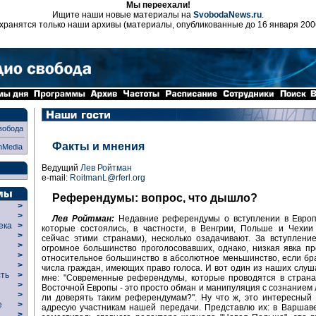
Мы переехали!
Ищите наши новые материалы на
SvobodaNews.ru
.
хранятся только наши архивы (материалы, опубликованные до 16 января 200
вобода
Факты и мнения
nMedia
Ведущий
Лев Ройтман
e-mail:
RoitmanL@rferl.org
Референдумы: вопрос, что дышло?
>
>
Лев Ройтман:
Недавние референдумы о вступлении в Европ
века
>
которые состоялись, в частности, в Венгрии, Польше и Чехии
>
сейчас этими странами), несколько озадачивают. За вступлени
р
>
огромное большинство проголосовавших, однако, низкая явка п
>
относительное большинство в абсолютное меньшинство, если бр
>
числа граждан, имеющих право голоса. И вот один из наших слу
сть
>
мне: "Современные референдумы, которые проводятся в страна
>
Восточной Европы - это просто обман и манипуляция с сознанием
>
ли доверять таким референдумам?". Ну что ж, это интересный 
ие
>
адресую участникам нашей передачи. Представлю их: в Варшав
>