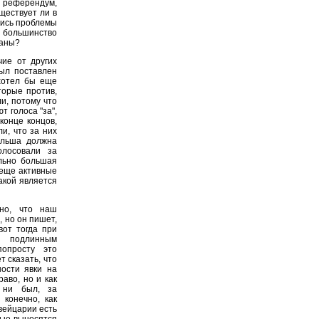
 референдум,
ществует ли в
лись проблемы
большинство
раны?
чие от других
ыл поставлен
хотел бы еще
торые против,
и, потому что
 голоса "за",
конце концов,
и, что за них
ольша должна
олосовали за
ольно большая
 еще активные
акой является
но, что наш
 но он пишет,
вот тогда при
 подлинным
опросту это
 сказать, что
ности явки на
аво, но и как
 ни был, за
 конечно, как
вейцарии есть