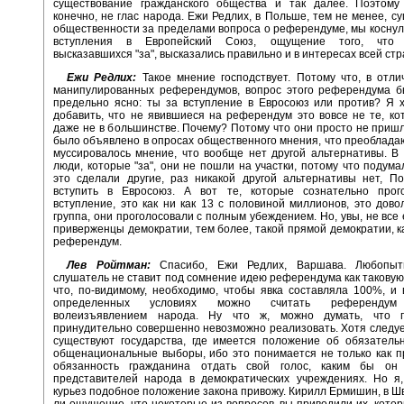
существование гражданского общества и так далее. Поэтому
конечно, не глас народа. Ежи Редлих, в Польше, тем не менее, су
общественности за пределами вопроса о референдуме, мы косну
вступления в Европейский Союз, ощущение того, что 
высказавшихся "за", высказались правильно и в интересах всей ст
Ежи Редлих:
Такое мнение господствует. Потому что, в отли
манипулированных референдумов, вопрос этого референдума б
предельно ясно: ты за вступление в Евросоюз или против? Я 
добавить, что не явившиеся на референдум это вовсе не те, ко
даже не в большинстве. Почему? Потому что они просто не пришл
было объявлено в опросах общественного мнения, что преобладают
муссировалось мнение, что вообще нет другой альтернативы. В 
люди, которые "за", они не пошли на участки, потому что подумал
это сделали другие, раз никакой другой альтернативы нет, П
вступить в Евросоюз. А вот те, которые сознательно прог
вступление, это как ни как 13 с половиной миллионов, это дов
группа, они проголосовали с полным убеждением. Но, увы, не все
приверженцы демократии, тем более, такой прямой демократии, к
референдум.
Лев Ройтман:
Спасибо, Ежи Редлих, Варшава. Любопыт
слушатель не ставит под сомнение идею референдума как таковую,
что, по-видимому, необходимо, чтобы явка составляла 100%, и 
определенных условиях можно считать референдум
волеизъявлением народа. Ну что ж, можно думать, что п
принудительно совершенно невозможно реализовать. Хотя следует
существуют государства, где имеется положение об обязатель
общенациональные выборы, ибо это понимается не только как пр
обязанность гражданина отдать свой голос, каким бы он
представителей народа в демократических учреждениях. Но я,
курьез подобное положение закона привожу. Кирилл Ермишин, в Ш