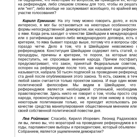
ли ощущение, что некоторые из вопросов, вы приводили их, кото
на референдум, либо слишком сложны для того, чтобы их решать
или "нет", либо вообще не заслуживают всеобщего, по крайней ме
участке голосования?
Кирилл Ермишин:
На эту тему можно говорить долго, и есл
интересно, я мог бы остановиться на некоторых особенностях
формы непосредственной демократии, как называют еще референ
о явке. Когда речь заходит о членстве Швейцарии в международно
или о ратификации какого-либо международного договора, есть
критерии, то явка бывает гораздо выше, потому что и вопросы с
гораздо четче. Дело в том, что в Швейцарии невозможно 
референдумов. Конституция Швейцарии содержит пять статей, 
процедуры, причины и критерии, те пороги, за которые вла
переступить, не спросивши мнения народа. Причем постфакт
предусматривает, что закон, принятый Федеральным советом
оспорен на референдуме после того, как народная инициатива, 
называется, набрала 50 тысяч подписей за проведение референд
ста дней после опубликования этого закона. То есть, скажем, в те
любой закон считается только проектом закона. И еще один моме
политической философии. Мы видим в Швейцарии, что
референдумов является необходимой ступенькой, необходи
правотворчестве. Здесь никто не говорит о том, чтобы просто сп
народа, проконсультироваться с ним, и при этом никому в голову
некоторым политиканам только, не приходит использовать р
качестве средства манипулирования общественным мнением или
своей собственной политической повестки дня.
Лев Ройтман:
Спасибо, Кирилл Игоревич. Леонид Радзиховск
ли вы, лично вы, что мораторий на проведение референдумов в
годы, парламентские выборы и президентские, который объявле
Собранием, является ущемлением демократии?