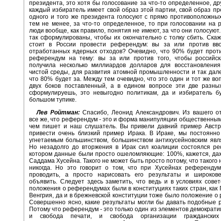
президента, это хотя бы голосование за что-то определенное, дру
каждый избиратель имеет свой образ этой партии, свой образ пр
одного и того же президента голосуют с прямо противоположных
тем не менее, за что-то определенное, то при голосовании на
люди вообще, как правило, понятия не имеют, за что они голосуют
так сформулированы, чтобы их окончательно с толку сбить. Скаж
стоит в России провести референдум: вы за или против вв
отработанных ядерных отходов? Очевидно, что 90% будет прот
референдум на тему: вы за или против того, чтобы российск
получила несколько миллиардов долларов для восстановления 
чистой среды, для развития атомной промышленности и так дал
что 80% будет за. Между тем очевидно, что это один и тот же воп
двух боков поставленный, а в едином вопросе эти две разны
сформулируешь, это невыгодно политикам, да и избиратель бу
большом тупике.
Лев Ройтман:
Спасибо, Леонид Александрович. Из вашего о
все же, что референдум - это и форма манипуляции общественным
чем пишет и наш слушатель. Вы привели давний пример Австр
привести очень близкий пример Ирака. В Ираке, мы постоянно
угнетаемым большинством, большинством антихусейновским явл
Но незадолго до вторжения в Ирак сил коалиции состоялся ре
котором данные были просто ошеломляющие: 100%, кажется, да
Саддама Хусейна. Такого не может быть просто потому, что такого
никогда. Но это говорит о том, что при Хусейнах референду
проводить, а просто нарисовать его результаты и широков
объявить. Следует здесь заметить, что ведь и в условиях сове
положения о референдумах были в конституциях таких стран, как Г
Венгрия, да и в брежневской конституции тоже было положение о
Совершенно ясно, какие результаты могли бы давать подобные
Потому что референдум - это только один из элементов демократии
и свобода печати, и свобода организации гражданских 