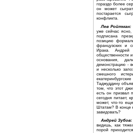
гораздо более сер
он может сыграт
постарается сыг
конфликта.
Лев Ройтман:
уже сейчас ясно,
подписана през
позицию формаль
французских и с
Ирака. Андрей 
общественности и
основания, да
демонстрацию - в
и несколько запо
смешного истер
екатеринбургские
Таджуддину объяв
том, что этот дж
есть он призвал п
сегодня питает, к
может, что-то ещ
Штатам? В конце к
завидовать?
Андрей Зубов:
видишь, как тяж
порой приходится