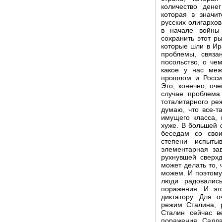
количество дене
которая в значи
русских олигархо
в начале войны
сохранить этот р
которые шли в Ира
проблемы, связа
посольство, о чем
какое у нас ме
прошлом и Росси
Это, конечно, оч
случае проблема
тоталитарного ре
думаю, что все-т
имущего класса, 
хуже. В большей с
беседам со сво
степени испыты
элементарная за
рухнувшей сверх
может делать то, 
можем. И поэтому 
люди радовалис
поражения. И эт
диктатору. Для 
режим Сталина, 
Сталин сейчас в
поражения Садда