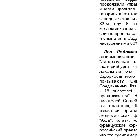
продолжали упра
многим нравится.
говорили в газета
западные страны 
32-м году. Я с
коллективизации
сейчас прошло сл
и симпатия к Садд
настроенными 80
Лев Ройтман
антиамерикански
"Литературная 
Екатеринбурга, 
локальный очаг
Вздорность этого
призывают? Он
Соединенных Штат
- 18 писателей 
продолжается". 
писателей. Сергей
вы политолог, 
известной орган
экономический, 
"Акса", кстати,
французские кор
российский предв
что это сулит ам