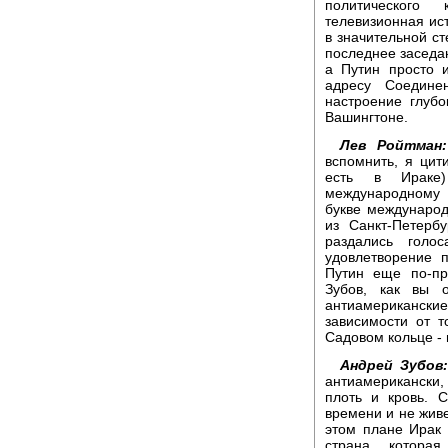
политического
телевизионная ист
в значительной ст
последнее заседа
а Путин просто 
адресу Соедине
настроение глуб
Вашингтоне.
Лев Ройтман:
вспомнить, я цит
есть в Ираке)
международному 
букве международ
из Санкт-Петербу
раздались голо
удовлетворение 
Путин еще по-пр
Зубов, как вы 
антиамериканск
зависимости от т
Садовом кольце - 
Андрей Зубов:
антиамерикански, 
плоть и кровь. 
времени и не живе
этом плане Ирак 
страна, котора