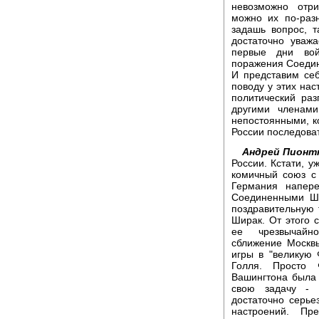
невозможно отри
можно их по-раз
задашь вопрос, 
достаточно уважа
первые дни во
поражения Соедин
И представим себ
поводу у этих нас
политический ра
другими членам
непостоянными, к
России последова
Андрей Пионт
России. Кстати, у
комичный союз с
Германия напере
Соединенными Шт
поздравительную 
Ширак. От этого 
ее чрезвычайн
сближение Москв
игры в "великую
Голля. Просто
Вашингтона была 
свою задачу - 
достаточно серье
настроений. Пр