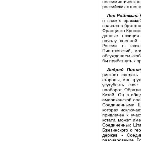
пессимистическ
российских отнош
Лев Ройтман:
С
о связях иракско
сначала в британск
Франциско Кроник
данные: позиция
началу военной 
России в глаз
Пионтковский, мо
обсуждением любы
бы прибегнуть к п
Андрей Пионт
рискнет сделать
стороны, мне труд
усугублять сво
наоборот. Обрати
Китай. Он в обще
американской опе
Соединенными Ш
которая исключае
привлечен к учас
кстати, может им
Соединенных Шта
Бжезинского о ге
держав - Соеди
разочарование Р