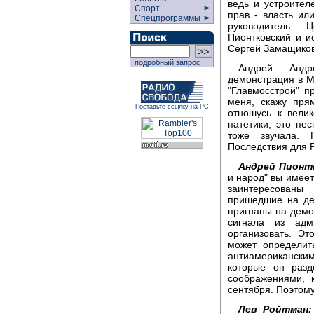
ведь и устроител
Спорт
>
прав - власть ил
Спецпрограммы
>
руководитель Ц
Пионтковский и и
Сергей Замащиков
подробный запрос
Андрей Андре
демонстрация в Мо
"Главмосстрой" п
меня, скажу пря
Поставьте ссылку на РС
отношусь к вели
патетики, это пес
тоже звучала. 
Последствия для 
Андрей Пионт
и народ" вы имеет
заинтересованы
пришедшие на де
пригнаны на демо
сигнала из адм
организовать. Эт
может определит
антиамерикански
которые он раз
соображениями, 
сентября. Поэтому
Лев Ройтман: