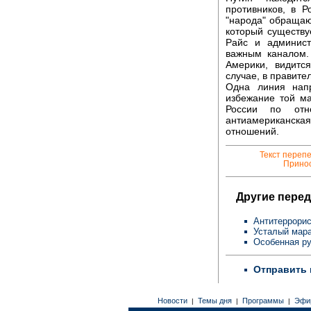
противников, в 
"народа" обращаю
который существу
Райс и админист
важным каналом. 
Америки, видитс
случае, в правите
Одна линия напр
избежание той ма
России по отн
антиамериканская
отношений.
Текст переп
Принос
Другие перед
Антитеррорис
Усталый мар
Особенная ру
Отправить 
Новости
Темы дня
Программы
Эфи
|
|
|