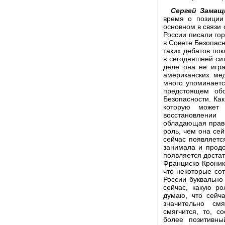
Сергей Замащ
время о позиции
основном в связи 
России писали гор
в Совете Безопасн
таких дебатов пок
в сегодняшней си
деле она не игра
американских ме
много упоминаетс
предстоящем об
Безопасности. Как
которую может
восстановлении
обладающая право
роль, чем она сей
сейчас появляется
занимала и продо
появляется достат
Франциско Кроник
что некоторые сот
России буквально
сейчас, какую р
думаю, что сейч
значительно см
смягчится, то, с
более позитивны