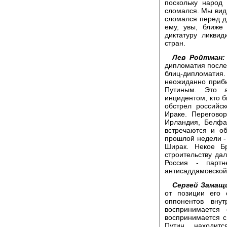
поскольку народ
сломался. Мы види
сломался перед д
ему, увы, ближе
диктатуру ликви
стран.
Лев Ройтман:
дипломатия послед
блиц-дипломатия.
неожиданно прибы
Путиным. Это 
инцидентом, кто б
обстрел российс
Ираке. Перегово
Ирландия, Белфа
встречаются и о
прошлой недели - 
Ширак. Некое Б
строительству да
Россия - партн
антисаддамовской
Сергей Замащ
от позиции его 
оппонентов внут
воспринимается
воспринимается с
Путин находит