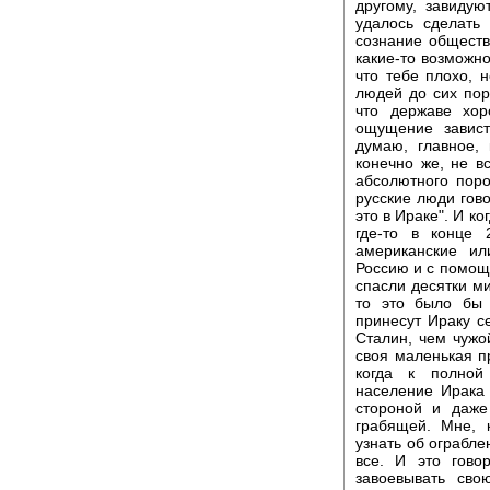
другому, завидую
удалось сделать
сознание общества
какие-то возможно
что тебе плохо, 
людей до сих пор 
что державе хор
ощущение завист
думаю, главное, 
конечно же, не в
абсолютного поро
русские люди гово
это в Ираке". И ко
где-то в конце 
американские ил
Россию и с помощ
спасли десятки м
то это было бы 
принесут Ираку се
Сталин, чем чужой
своя маленькая п
когда к полной
население Ирака
стороной и даже
грабящей. Мне, 
узнать об ограбле
все. И это гово
завоевывать сво