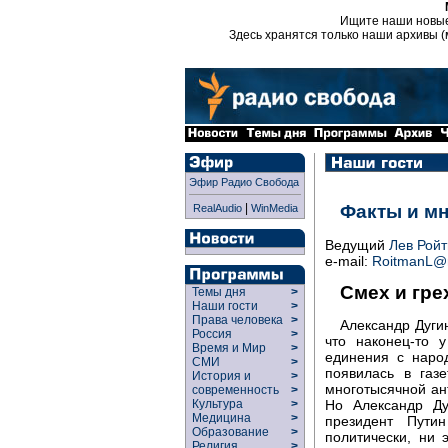
Ищите наши новы
Здесь хранятся только наши архивы (
Эфир Радио Свобода
|
Факты и м
RealAudio
WinMedia
Ведущий
Лев Рой
e-mail:
RoitmanL@r
Смех и гре
Темы дня
>
Наши гости
>
Права человека
>
Александр Дуги
Россия
>
что наконец-то 
Время и Мир
>
единения с наро
СМИ
>
появилась в газ
История и
>
многотысячной ан
современность
>
Культура
>
Но Александр Ду
Медицина
>
президент Пути
Образование
>
политически, ни 
Религия
>