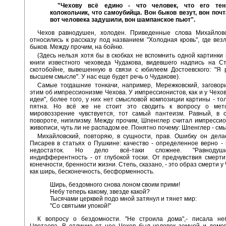
"Чехову всё едино - что человек, что его тен
колокольчик, что самоубийца. Вон быков везут, вон почт
вот человека задушили, вон шампанское пьют".
Чехов равнодушен, холоден. Приведенные слова Михайловс
относились к рассказу под названием "Холодная кровь", где вез
быков. Между прочим, на бойню.
(Здесь нельзя хотя бы в скобках не вспомнить одной картинки
книги известного чеховеда Чудакова, видевшего надпись на С
скотобойне, вывешенную в связи с юбилеем Достоевского: "Я 
высшем смысле". У нас еще будет речь о Чудакове).
Самые тогдашние тонкачи, например, Мережковский, заговор
этим об импрессионизме Чехова. У импрессионистов, как и у Чехов
идеи", более того, у них нет смысловой композиции картины - то
пятна. Но всё же не стоит это сводить к вопросу о мет
мировоззрение чувствуется, тот самый пантеизм. Равный, в 
повороте, нигилизму. Между прочим, Шпенглер считал импресси
живописи, чуть ли не распадом ее. Понятно почему: Шпенглер - см
Михайловский, повторяю, в сущности, прав. Ошибку он дела
Писарев в статьях о Пушкине: качество - определенное верно -
недостаток. Но дело всё-таки сложнее. "Равнодуши
индифферентность - от глубокой тоски. От предчувствия смерти
конечности, бренности жизни. Степь, сказано, - это образ смерти у
как ширь, бесконечность, бесформенность.
Ширь, бездомного снова лоном своим прими!
Небу теперь какому, звезде какой?
Тысячами церквей подо мной затянул и тянет мир:
"Со святыми упокой!"
К вопросу о бездомности. "Не строила дома",- писала не