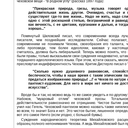
чеховской вещи - "В родном углу" (рассказ 1897 года):
"Прекрасная природа, грезы, музыка говорят о
действительная жизнь другое. Очевидно, счастье и 
существуют где-то вне жизни... Надо не жить, надо сл
одно с этой роскошной степью, безграничной и равнод
как вечность, с ее цветами, курганами и далью, и тогд
хорошо..."
Помянутый Шкловский писал, что современники всегда лу
писателя, чем позднейшие исследователи. Сейчас полагают,
современники не понимали Чехова, своеобразия его таланта, ч
либо проповеди, тем более идеологии, каковая у настояще
считалось, должна быть либеральной. Теперь можно понять, что
были правы, только высказывали свои суждения неадекватно, шта
тогдашнего идеологического языка. При этом, кстати сказать, мног
пресловутая индифферентность Чехова. Критик Дистерло писал о 
"Сколько нужно душевного равновесия, спокойс
беспечности, чтобы в наше время с таким эпическим п
предаться изображению природы! ...Г-н Чехов по натуре 
пантеист-художник. Для него в мире нет ничего не дос
искусства".
Вроде бы и так, но можно ведь то же самое увидеть и по-другому:
Набоков, "муаровый отлив" чеховской прозы. Тотально
действительности равнозначно ее отрицанию. Чистое бытие рав
учил нас Гегель. Чеховский пантеизм можно назвать также нигилиз
во всем, то значит Бога и нет. Это чистое бытие, лишенное опреде
вот это самое Ничто (если угодно, с большой буквы).
Суждения народнического теоретика Михайловского расце
образец полного непонимания Чехова. А ведь Михайловский был пр