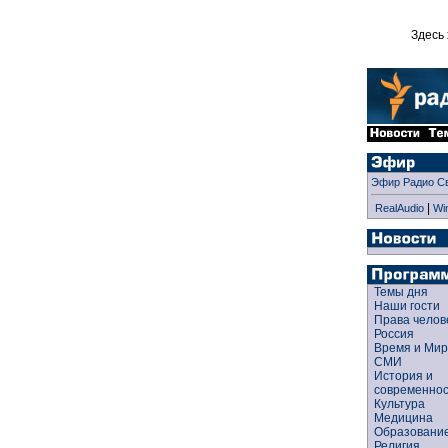
Здесь 
Эфир Радио С
|
RealAudio
Wi
Темы дня
Наши гости
Права чело
Россия
Время и Ми
СМИ
История и
современно
Культура
Медицина
Образован
Религия