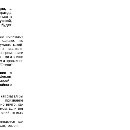
дно, а
правда
иться в
ушной,
а будет
чше понимают
 однако, что
уждого какой-
го писателя,
 современники
мпами и клише
им и нравилась
"Степи":
твия и
афосом
своей -
тойного
 как сказал бы
е признание
но ничто, как
мом. Если Бог
лений, то есть
ниваются как
ав, говоря: