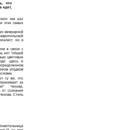
ь, что
а едет,
кого как раз
ли этих самых
 из мемуарной
тавропольской
реалист, но в
или в связи с
а, нет "общей
лько цветовые
оде: здесь и
определенном
онизм упадком
ысловик.
ет ту же, что
 принимает за
е" Чехова,
, от сознания
 Чехова. Степь
божительница