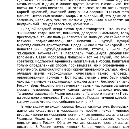
Цветаева. В отличие от нее Чехов был человек земной и домо
жизнь строил: и дома, и многое другое. Хочется сказать, что Чех
похож на Чехова-писателя. Об этом в свое время очень энерг
Корней Чуковский, начавший книгу о нем словами: "Он был гост
магнат". Чехов был человек бодрый и энергичный, это даже со
замечено, например, тем же Моэмом. Дело было в малости: он
неудачливый. Ему удавалось всё, кроме жизни.
В одной поздней вещи Чехов дал автопортрет. Это, конечно
"Вишневого сада". Как же, помнится, доводили школьников, толк
пресловутые "тонкие пальцы артиста"! Не знаю уж, что сейчас гов
всячески подчеркивалось, что Лопахин - буржуй, идущ
вырождающимся аристократам. Вроде бы оно и так, но буржуй Лоп
ненастоящий: буржуй-декадент. (Такими, кстати, и были рус
"кающаяся буржуазия", в параллель "кающемуся дворянству"
вспомнить Савву Морозова.) Лопахин - тот же случай, что бли
советника Подтыкина: бренность капитализма в России. Капитализ
только определенный способ производства, но и определенный 
энергичного, рационалистически ориентированного дельца. Чехов
обладал всеми необходимыми качествами такого человека:
организованный, толковый. Вот только легкие у него были слаб
чахотка - символ незадающейся русской жизни, бесперспективн
России. Ведь Чехов по типу личности - самый настоящий западник
сказать, европеец, причем самый ценный: демократический,
Таганрога вышедший. Чехов поставил в Таганроге памятник Петр
на этом дело и кончилось. Петр остался в России чугунной куклой.
к этому разве что полное собрание сочинений.
В мою задачу не входит оценка Чехова как писателя. Во-первых
давно уже существует и коррекции не требует: Чехов - мировой
вторых, именно по указанной причине иные вопросы должны ставит
Чеховым: Чехов как тип личности, как образ русского челове
перспектива в России. Об этом мы уже сказали: перспектива э
писатель. В России можно извести Запад, можно извести сам