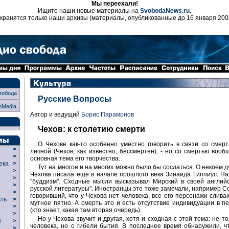
Мы переехали!
Ищите наши новые материалы на
SvobodaNews.ru
.
хранятся только наши архивы (материалы, опубликованные до 16 января 200
вобода
Русские Вопросы
nMedia
Автор и ведущий
Борис Парамонов
Чехов: к столетию смерти
О Чехове как-то особенно уместно говорить в связи со смерт
>
личной (Чехов, как известно, бессмертен), - но со смертью вообщ
>
основная тема его творчества.
века
>
Тут на многое и на многих можно было бы сослаться. О некоем 
>
Чехова писала еще в начале прошлого века Зинаида Гиппиус. На
р
>
"буддизм". Сходные мысли высказывал Мирский в своей англий
>
русской литературы". Иностранцы это тоже замечали, например С
>
говоривший, что у Чехова нет человека, все его персонажи слива
сть
>
мутное пятно. А смерть это и есть отсутствие индивидуации в п
>
(кто знает, какая там вторая очередь).
>
Но у Чехова звучит и другая, хотя и сходная с этой тема: не т
ие
>
человека, но о гибели бытия. В последнее время обнаружили, ч
>