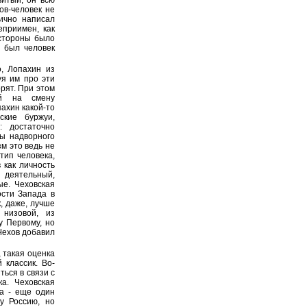
витый, он всю
ов-человек не
ично написал
еприимен, как
 стороны было
 был человек
, Лопахин из
уя им про эти
орят. При этом
ий на смену
ахин какой-то
ские буржуи,
: достаточно
ны надворного
м это ведь не
тип человека,
 как личность
 деятельный,
ые. Чеховская
ости Запада в
, даже, лучше
 низовой, из
у Первому, но
 Чехов добавил
, такая оценка
 классик. Во-
ься в связи с
ка. Чеховская
та - еще один
у Россию, но