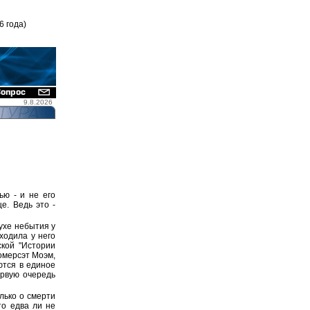
6 года)
9.8.2026
ью - и не его
е. Ведь это -
духе небытия у
ходила у него
ской "Истории
омерсэт Моэм,
ются в единое
ервую очередь
олько о смерти
то едва ли не