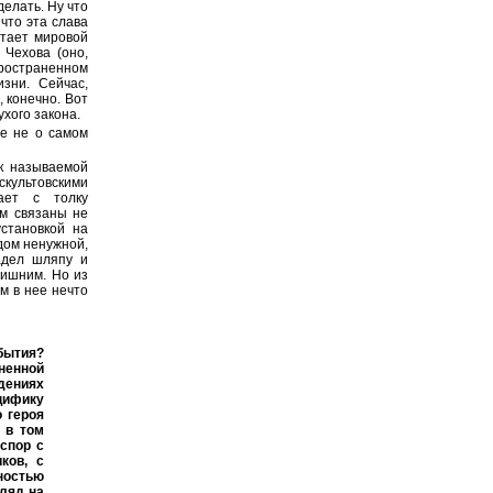
делать. Ну что
 что эта слава
етает мировой
 Чехова (оно,
пространенном
зни. Сейчас,
, конечно. Вот
ухого закона.
же не о самом
ак называемой
скультовскими
ает с толку
ом связаны не
становкой на
дом ненужной,
адел шляпу и
лишним. Но из
м в нее нечто
бытия?
ненной
дениях
ецифику
о героя
 в том
спор с
ков, с
ностью
гляд на