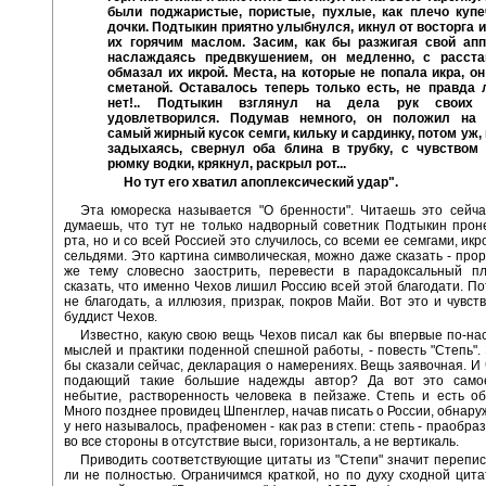
были поджаристые, пористые, пухлые, как плечо купе
дочки. Подтыкин приятно улыбнулся, икнул от восторга 
их горячим маслом. Засим, как бы разжигая свой апп
наслаждаясь предвкушением, он медленно, с расста
обмазал их икрой. Места, на которые не попала икра, о
сметаной. Оставалось теперь только есть, не правда 
нет!.. Подтыкин взглянул на дела рук своих
удовлетворился. Подумав немного, он положил на
самый жирный кусок семги, кильку и сардинку, потом уж,
задыхаясь, свернул оба блина в трубку, с чувством
рюмку водки, крякнул, раскрыл рот...
Но тут его хватил апоплексический удар".
Эта юмореска называется "О бренности". Читаешь это сейча
думаешь, что тут не только надворный советник Подтыкин прон
рта, но и со всей Россией это случилось, со всеми ее семгами, икр
сельдями. Это картина символическая, можно даже сказать - прор
же тему словесно заострить, перевести в парадоксальный пл
сказать, что именно Чехов лишил Россию всей этой благодати. Пот
не благодать, а иллюзия, призрак, покров Майи. Вот это и чувств
буддист Чехов.
Известно, какую свою вещь Чехов писал как бы впервые по-на
мыслей и практики поденной спешной работы, - повесть "Степь". 
бы сказали сейчас, декларация о намерениях. Вещь заявочная. И 
подающий такие большие надежды автор? Да вот это само
небытие, растворенность человека в пейзаже. Степь и есть о
Много позднее провидец Шпенглер, начав писать о России, обнаруж
у него называлось, прафеномен - как раз в степи: степь - праобра
во все стороны в отсутствие выси, горизонталь, а не вертикаль.
Приводить соответствующие цитаты из "Степи" значит перепис
ли не полностью. Ограничимся краткой, но по духу сходной цита