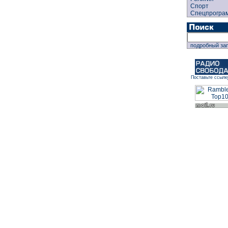
Спорт
Спецпрогра
подробный за
Поставьте ссылк