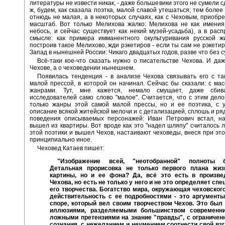
литературы не извести никак, - даже большевики этого не сумели с
ж, будем, как сказала поэтка, малой славой утешаться; тем более
отнюдь не малая, а в некоторых случаях, как с Чеховым, приобр
масштаб. Вот только Мелихова жалко: Мелихова не как имения
небось, и сейчас существует как некий музей-усадьба), а в рас
смысле: как примера имманентного окультуривания русской жи
построив такое Мелихово, жди рэкетиров - если ты сам не рэкетир
Запад в нынешней России: Чикаго двадцатых годов, разве что без с
Всё-таки кое-что сказать нужно о писательстве Чехова. И да
Чехове, а о чеховедении нынешнем.
Появилась тенденция - в анализе Чехова связывать его с т
малой прессой, в которой он начинал. Сейчас бы сказали: с мас
жанрами. Тут, мне кажется, немало смущает, даже сбив
исследователей само слово "малое". Считается, что с этим дел
только жанры этой самой малой прессы, но и ее поэтика, с у
описание всякой житейской мелочи и с детализацией, сплошь и ря
поведения описываемых персонажей: Иван Петрович встал, н
вышел из квартиры. Вот вроде как это "надел шляпу" считалось 
этой поэтики и вышел Чехов, настаивают чеховеды, внеся при это
принципиально иное.
Чеховед Катаев пишет:
"Изображение всей, "неотобранной" полноты 
Детальная прорисовка не только первого плана жиз
картины, но и ее фона? Да, всё это есть в произве
Чехова, но есть не только у него и не это определяет сп
его творчества. Богатство мира, окружающая чеховског
действительность с ее подробностями - это аргументы
споре, который вел своим творчеством Чехов. Это был 
иллюзиями, разделяемыми большинством современни
ложными претензиями на знание "правды", с ограничен
сознания, с нежеланием и неумением соотнести свой вз