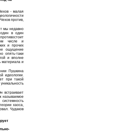
Чехов - малая
ологичности
Чехов против,
от мы недавно
 один в один
противостоит
том числе и
ких и прочих
ное ощущение
но опять-таки
гой и вполне
ь материала и
янии Пушкина
ой идеологии.
ет при такой
уникальность
Он встраивает
ак называемое
е системность
теории хаоса,
овал. Чудаков
ирует
льно-