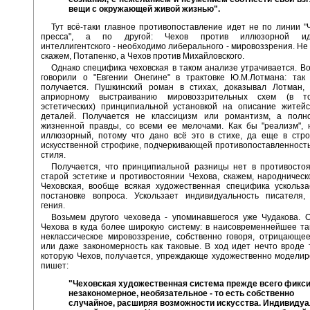
вещи с окружающей живой жизнью".
Тут всё-таки главное противопоставление идет не по линии "
пресса", а по другой: Чехов против иллюзорной иде
интеллигентского - необходимо либерального - мировоззрения. Не 
скажем, Потапенко, а Чехов против Михайловского.
Однако специфика чеховская в таком анализе утрачивается. В
говорили о "Евгении Онегине" в трактовке Ю.М.Лотмана: так
получается. Пушкинский роман в стихах, доказывал Лотман, 
априорному выстраиванию мировоззрительных схем (в 
эстетических) принципиальной установкой на описание житейс
деталей. Получается не классицизм или романтизм, а пол
жизненной правды, со всеми ее мелочами. Как бы "реализм", 
иллюзорный, потому что дано всё это в стихе, да еще в стро
искусственной строфике, подчеркивающей противопоставленност
стиля.
Получается, что принципиальной разницы нет в противосто
старой эстетике и противостоянии Чехова, скажем, народническ
Чеховская, вообще всякая художественная специфика ускольза
постановке вопроса. Ускользает индивидуальность писателя, 
гения.
Возьмем другого чеховеда - упоминавшегося уже Чудакова. 
Чехова в куда более широкую систему: в наисовременнейшее т
неклассическое мировоззрение, собственно говоря, отрицающе
или даже закономерность как таковые. В ход идет нечто вроде 
которую Чехов, получается, упреждающе художественно моделир
пишет:
"Чеховская художественная система прежде всего фикс
незакономерное, необязательное - то есть собственно
случайное, расширяя возможности искусства. Индивидуа