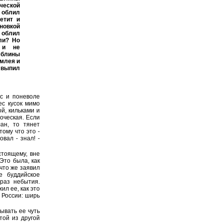
ческой
и облил
етит и
новкой
н облил
ли? Но
 и не
 блины
 млея и
 выпил
с и поневоле
ес кусок мимо
ой, кильками и
оческая. Если
ан, то тянет
ому что это -
овал - знал! -
стоящему, вне
Это была, как
что же заявил
е буддийское
браз небытия.
ил ее, как это
з России: ширь
ывать ее чуть
той из другой