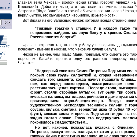
главная тема Чехова - экологическая (этим, говорят, увлекся на
>
Шкловский). Действительно, это так, если вспомнить рассказ 
ммы
>
Астрова в "Дяде Ване" с его тоской об исчезновении лесов. Чехов, т
верил бытию, его кажущемуся изобилию, избыточности.
Вот фраза из его Записных книжек, которая всегда странно меня
прос
"Грязный трактир у станции. И в каждом таком тр
непременно найдешь соленую белугу с хреном. Скольк
России ловится белуги!"
Фраза построена так, что в эту белугу не веришь: догадывае
у на РС
исчезнет - именно в России. Что Чехов
не хочет
белуги.
Чехов не менее, чем Томас Манн, понимал, что смерть это так
персонаж. Давайте прочтем одну его раннюю юмореску, пе
Чехонте:
"Надворный советник Семен Петрович Подтыкин сел за
покрыл свою грудь салфеткой и, сгорая нетерпением
ожидать того момента, когда начнут подавать блины...
ним, как перед полководцем, осматривающим поле 
расстилалась целая картина... Посреди стола, вытянув
фронт, стояли стройные бутылки. Тут были три сорта 
киевская наливка, шатолароз, рейнвейн и даже пузатый 
произведением отцов-бенедиктинцев. Вокруг напи
художественном беспорядке теснились сельди с гор
соусом, кильки, сметана, зернистая икра (3 рубля 40 ко
фунт), свежая семга и прочее. Подтыкин глядел на всё
жадно глотал слюни. Глаза его подернулись маслом
покривилось сладострастьем...
Но вот, наконец, показалась кухарка с блинами.
Петрович, рискуя ожечь пальцы, схватил два верхних,
горячих блина и аппетитно шлепнул их на свою тарелку