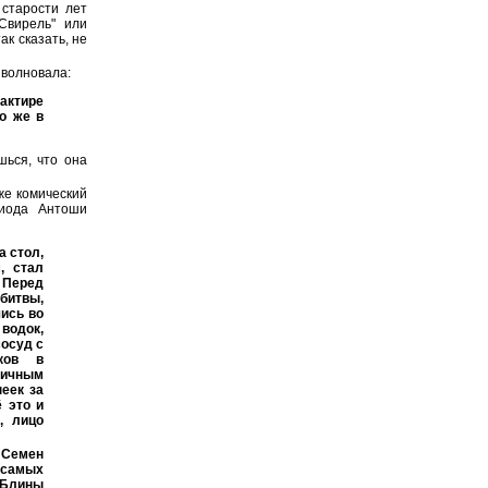
 старости лет
"Свирель" или
ак сказать, не
 волновала:
актире
о же в
шься, что она
же комический
риода Антоши
 стол,
, стал
 Перед
битвы,
шись во
водок,
сосуд с
тков в
чичным
пеек за
 это и
, лицо
 Семен
 самых
. Блины