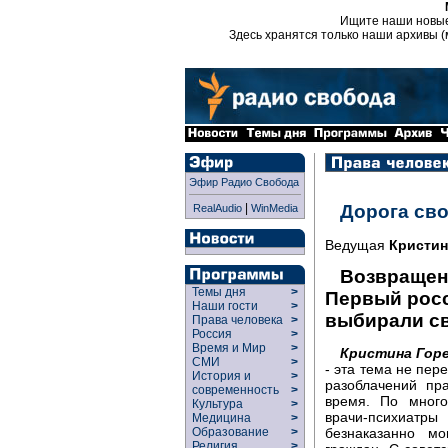
Ищите наши новы
Здесь хранятся только наши архивы (
Эфир Радио Свобода
|
Дорога св
RealAudio
WinMedia
Ведущая
Кристин
Возвращен
Темы дня
>
Первый росс
Наши гости
>
выбирали с
Права человека
>
Россия
>
Время и Мир
>
Кристина Горе
СМИ
>
- эта тема не пер
История и
>
разоблачений пр
современность
>
время. По много
Культура
>
врачи-психиатры
Медицина
>
Образование
>
безнаказанно м
Религия
>