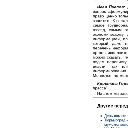
Иван Павлов:
Д
вопрос сформулир
право ценно тольк
защитить. К сожал
самое трудноре
взгляд, самым о
экономическому 
информацией, пр
который даже п
перечень информ
органы исполнител
можно сказать, ч
ведем переписку
власти, так и
информирования 
Меняется, но мен
Кристина Горе
пресса".
На этом мы зав
Другие перед
День памяти 
Тюрьмоград -
мужских коло