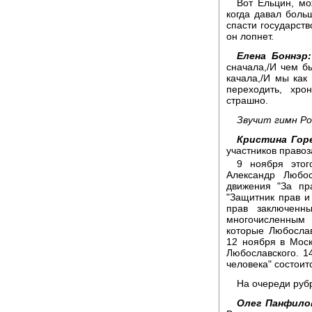
Вот Ельцин, мо
когда давал боль
спасти государств
он лопнет.
Елена Боннэр:
сначала,/И чем б
качала,/И мы как
переходить, хро
страшно.
Звучит гимн Ро
Кристина Гор
участников право
9 ноября этог
Александр Любос
движения "За пр
"Защитник прав и
прав заключенн
многочисленным
которые Любослав
12 ноября в Мос
Любославского. 1
человека" состоит
На очереди руб
Олег Панфило