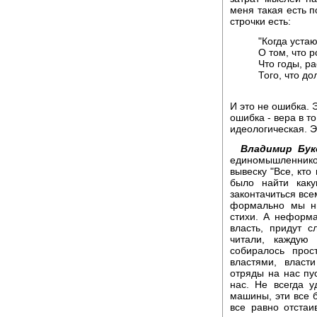
меня такая есть п
строчки есть:
"Когда уста
О том, что р
Что годы, р
Того, что д
И это не ошибка. 
ошибка - вера в т
идеологическая. Э
Владимир Бук
единомышленников.
вывеску "Все, кто
было найти каку
законтачиться все
формально мы ни
стихи. А неформа
власть, придут 
читали, каждую 
собиралось прос
властями, власт
отряды на нас пу
нас. Не всегда у
машины, эти все б
все равно отста