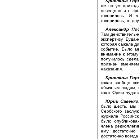
Кристина Гор
же на ум приход
освещено и в ср
говорилось. И ч
говорилось, то дру
Александр По
Там действительно
экспертизу Буда
которая сажала ди
событие. Было м
внимание к этому
получилось сделат
признан вменяем
наказания.
Кристина Гор
какая вообще сви
обычным людям, к
как к Юрию Будан
Юрий Савенко
было шесть, мы 
Сербского заслу
журнале Российск
было опубликова
члена редколлегии
ему достаточно 
достаточно всегда