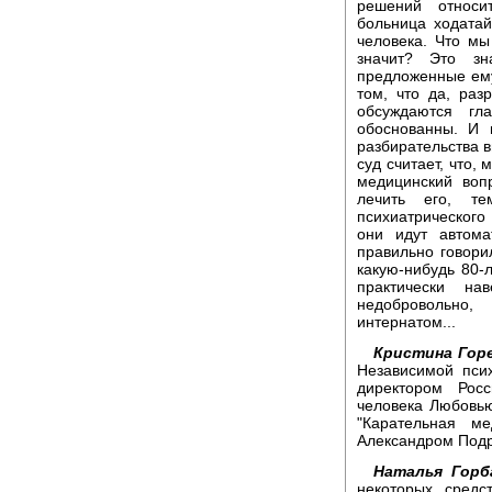
решений относи
больница ходатай
человека. Что мы
значит? Это зн
предложенные ему
том, что да, раз
обсуждаются гл
обоснованны. И 
разбирательства в
суд считает, что,
медицинский воп
лечить его, т
психиатрического 
они идут автома
правильно говори
какую-нибудь 80-
практически на
недобровольно
интернатом...
Кристина Горе
Независимой пси
директором Росс
человека Любовью
"Карательная м
Александром Под
Наталья Горба
некоторых средс