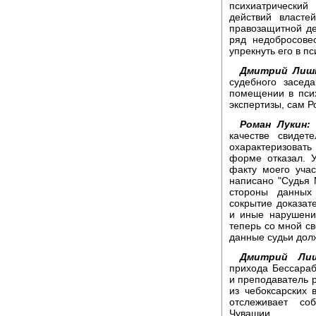
психиатрический
действий власте
правозащитной де
ряд недобросове
упрекнуть его в п
Дмитрий Лишн
судебного засед
помещении в пси
экспертизы, сам Р
Роман Лукин:
качестве свидет
охарактеризоват
форме отказал. 
факту моего уча
написано "Судья 
стороны данных
сокрытие доказат
и иные нарушени
теперь со мной св
данные судьи долж
Дмитрий Лиш
прихода Бессара
и преподаватель 
из чебоксарских
отслеживает со
Чувашии.