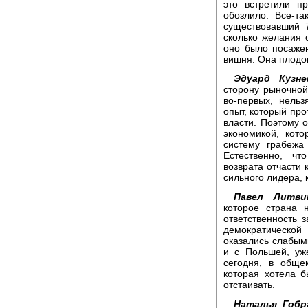
это встретили п
обозлило. Все-т
существовавший 7
сколько желания о
оно было посажен
вишня. Она плодов
Эдуард Кузне
сторону рыночной
во-первых, нельз
опыт, который про
власти. Поэтому 
экономикой, кото
систему грабежа
Естественно, ч
возврата отчасти 
сильного лидера, 
Павел Литви
которое страна 
ответственность з
демократическо
оказались слабым
и с Польшей, уж
сегодня, в обще
которая хотела 
отстаивать.
Наталья Гобра