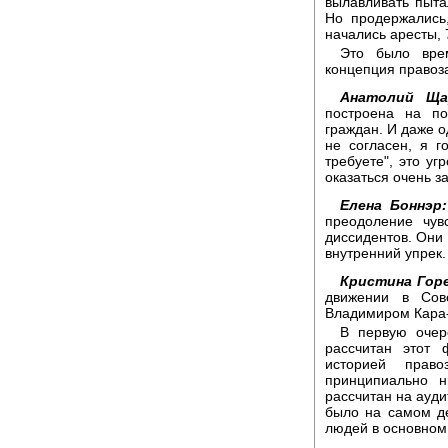
вылавливать пытал
Но продержались
начались аресты, 
Это было врем
концепция правоза
Анатолий Щар
построена на по
граждан. И даже о
не согласен, я г
требуете", это уг
оказаться очень з
Елена Боннэр:
преодоление чув
диссидентов. Они м
внутренний упрек.
Кристина Горе
движении в Сов
Владимиром Кара
В первую очере
рассчитан этот
историей прав
принципиально н
рассчитан на ауди
было на самом де
людей в основном