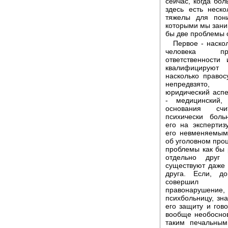
сейчас, когда бол
здесь есть неск
тяжелы для пони
которыми мы заним
бы две проблемы 
Первое - наско
человека п
ответственности
квалифицируют
насколько правос
непредвзято
юридический аспе
- медицинский,
основания счи
психически боль
его на экспертиз
его невменяемым
об уголовном проц
проблемы как бы
отдельно друг
существуют даже 
друга. Если, до
совершил 
правонарушение
психбольницу, зна
его защиту и гов
вообще необоснов
таким печальным