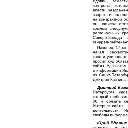
Вдовин, замест
контроль", кото
власти раздраже
запрете использ
на контрактной о
он написал стат
крылом спецслуж
региональных с
Северо-Запада 
генерал-лейтенан
Наконец, 17 ок
начал рассмо
конституционног
просил суд обяза
сайты. Адвокатом
и информации Ива
из Санкт-Петерб
Дмитрия Казнина.
Дмитрий Казн
Петербурга удо
который требовал
98 и обязать с
Интернет-сайт
деятельности. 
свободы информа
Юрий Вдовин:
структур испо