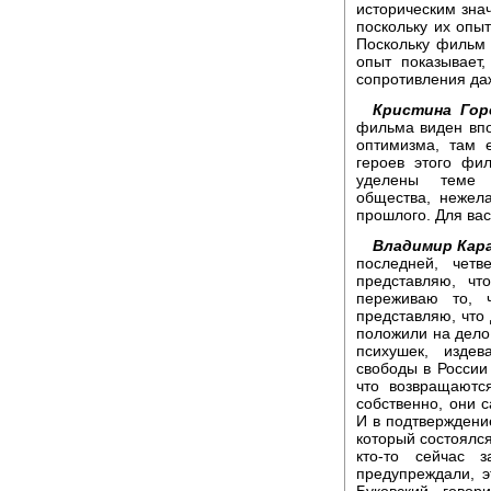
историческим знач
поскольку их опыт
Поскольку фильм 
опыт показывает
сопротивления да
Кристина Гор
фильма виден впо
оптимизма, там 
героев этого фи
уделены теме б
общества, нежел
прошлого. Для вас
Владимир Кара
последней, чет
представляю, чт
переживаю то, 
представляю, что
положили на дело 
психушек, издев
свободы в России 
что возвращаютс
собственно, они 
И в подтверждени
который состоялся 
кто-то сейчас 
предупреждали, 