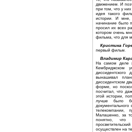
движением. И поэт
при том, что у ни
идея такого фил
истории. И мне,
начинание было п
просил их всех ра
котором очень мно
фильма, что для м
Кристина Горе
первый фильм.
Владимир Кара
На самом деле я
Кембриджском у
диссидентского 
вынашивал план
диссидентском дв
форме, но поско
посчитал, что да
этой истории, по
лучше было бы
документального 
телекомпании, 
Малашенко, за т
понятно, что 
просветительски
осуществлен на т