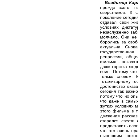
Владимир Кара
прежде всего, н
сверстников. К
поколение сегодня
отдавал свои жи
условиях диктат
незаслуженно заб
молчало. Они не 
боролись за своб
актуальна. Снов
государственна
репрессии, обще
фильма - показат
даже горстка люд
воин. Потому чт
только словом.
тоталитарному го
достоинство оказ
сегодня так важн
потому что их опы
что даже в самы
жутких условиях м
этого фильма в т
движения рассказ
старался свести
предоставить слов
что это очень пр
нынешним поко