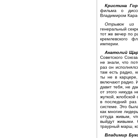
Кристина Гор
фильма о дисси
Владимиром Кара
Отрывок из 
генеральный секр
тот же вечер по 
кремлевского ф
империи.
Анатолий Щар
Советского Союза
не знали, что пот
раз он исполнялся
там есть радио, 
ты не в карцере,
включают радио. 
давит тебя, не да
от этого никуда н
жуткой, жлобской 
в последний раз
системе. Это была
как многие лидер
оттуда живым, ч
выйдут живыми. 
траурный марш, к
Владимир Бук