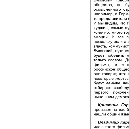
Буковский гово
общества, не б
осмысленного отр
например, в Герм
то представители 
И мы видим, что т
худшие, самые жу
конечно, много го
эмоций. И все р
поскольку если эт
власть, коммунист
Буковский, путинс
будет победить 
только словом. Д
фильма, в конц
российское общес
они говорят, что:
некоторые жертвы
будут меньше, чем
отбирают свободу.
первого поколе
нынешним демокр
Кристина Гор
произвел на вас б
нашли общий язы
Владимир Кара
идею этого фильм