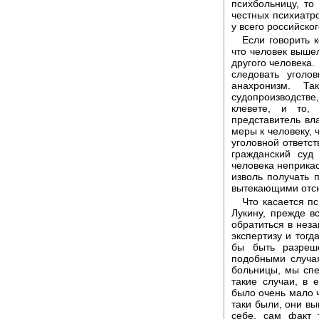
психбольницу, то
честных психиатро
у всего российско
Если говорить 
что человек выше
другого человека.
следовать уголов
анахронизм. Т
судопроизводстве
клевете, и то,
представитель вл
меры к человеку, 
уголовной ответст
гражданский суд
человека неприкас
изволь получать 
вытекающими отс
Что касается п
Лукину, прежде в
обратиться в нез
экспертизу и тогд
бы быть разреш
подобными случая
больницы, мы спе
такие случаи, в 
было очень мало ч
таки были, они вы
себе, сам факт т