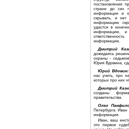
постановления пр
стране до сих 
информации и о
скрывать, и нет
информацию скр
удастся в конеч
информацию, и 
ответственност
информацию.
Дмитрий Каз
дожидаясь решени
охраны - седьмое
Юрия Вдовина, сд
Юрий Вдовин:
нас учить, про н
которых про них ч
Дмитрий Казн
созданы форма
правительства.
Олег Панфило
Петербурга Иван
информации.
Иван, ваш инст
это первое суде