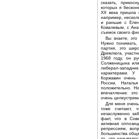
сказать, прикос
которых я бескон
XX века пришла 
например, нескол
и раньше с Елен
Ковалевым, с Ана
съемок своего фи
Вы знаете, это
Нужно понимать, 
партия, это шир
Дремлюга, участн
1968 году, он ру
Солженицына или
либерал-западник
характерами. У
Коржавин очень 
России, Наталь
положительно. Н
впечатление: эт
очень целеустрем
Для меня очень 
тоже считают, 
незаслуженно заб
факт, что в Сов
активная оппозиц
репрессиям, воп
большинства обще
то, что называло