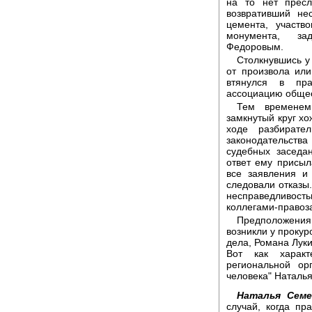
на то нет пресл
возвративший не
цемента, участв
монумента, за
Федоровым.
Столкнувшись у
от произвола ил
втянулся в пра
ассоциацию общес
Тем временем
замкнутый круг х
ходе разбирате
законодательства
судебных заседа
ответ ему присыл
все заявления и
следовали отказы
несправедливост
коллегами-правоз
Предположения
возникли у прокур
дела, Романа Луки
Вот как характ
региональной ор
человека" Наталь
Наталья Семе
случай, когда пр