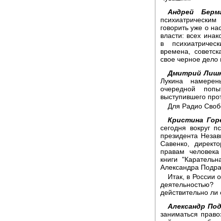
Андрей Берма
психиатрически
говорить уже о на
власти: всех ина
в психиатричес
времена, советск
свое черное дело 
Дмитрий Лишн
Лукина намерен
очередной попы
выступившего про
Для Радио Своб
Кристина Гор
сегодня вокруг п
президента Неза
Савенко, директо
правам человека
книги "Каратель
Александра Подра
Итак, в России
деятельностью?
действительно ли
Александр Под
заниматься право