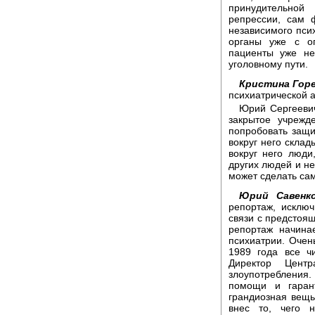
принудительной
репрессии, сам 
независимого псих
органы уже с о
пациенты уже не
уголовному пути.
Кристина Горе
психиатрической 
Юрий Сергеевич
закрытое учреж
попробовать защит
вокруг него склад
вокруг него люди
других людей и не
может сделать са
Юрий Савенко
репортаж, исклю
связи с предстоя
репортаж начина
психиатрии. Очен
1989 года все ч
Директор Цент
злоупотребления.
помощи и гаран
грандиозная вещь.
внес то, чего 