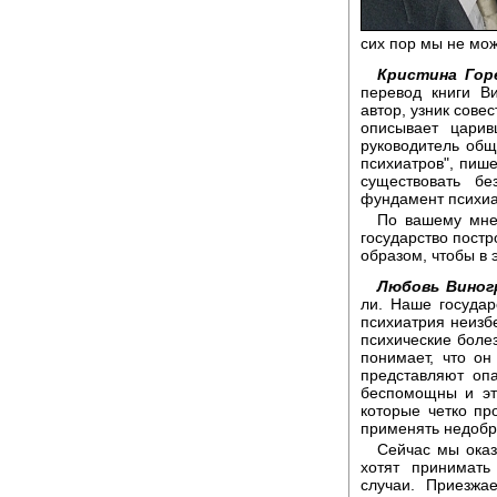
сих пор мы не мож
Кристина Гор
перевод книги Ви
автор, узник сове
описывает царив
руководитель об
психиатров", пиш
существовать бе
фундамент психиа
По вашему мне
государство постр
образом, чтобы в 
Любовь Виног
ли. Наше государс
психиатрия неизб
психические болез
понимает, что он
представляют оп
беспомощны и это
которые четко пр
применять недоб
Сейчас мы оказ
хотят принимат
случаи. Приезжа