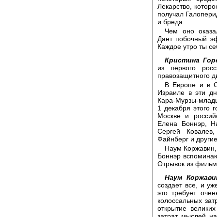
Лекарство, которо
получал Галопери
и бреда.
Чем оно оказа
Дает побочный э
Каждое утро ты се
Кристина Гор
из первого рос
правозащитного д
В Европе и в 
Израиле в эти д
Кара-Мурзы-млад
1 декабря этого 
Москве и россий
Елена Боннэр, Н
Сергей Ковалев
Файнберг и други
Наум Коржавин,
Боннэр вспоминаю
Отрывок из фильм
Наум Коржави
создает все, и уж
это требует очен
колоссальных затр
открытие великих
затрат мыслей на