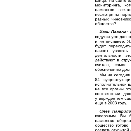
конца. На сайте в
мониторинга, ко
насколько все-т
несмотря на пери
разных чиновнико
общества?
Иван Павлов:
Д
ведутся уже давно
и интенсивнее. Я,
будет переходить
начнет уважат
деятельности эт
действуют в стру
считаю, самое
обеспечению дост
Мы на сегодняш
84 существующи
исполнительной вл
не все органы о
соответствии д
утвержден тем са
еще в 2003 году.
Олег Панфило
каверзным. Вы б
насколько общест
общество готово
сделать открытой