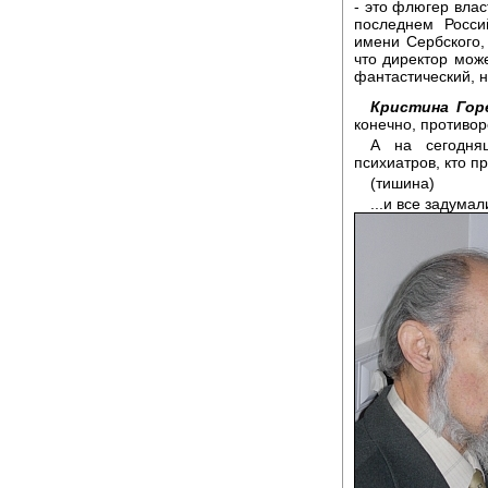
- это флюгер влас
последнем Росси
имени Сербского, 
что директор мож
фантастический, н
Кристина Гор
конечно, противо
А на сегодняш
психиатров, кто п
(тишина)
...и все задума