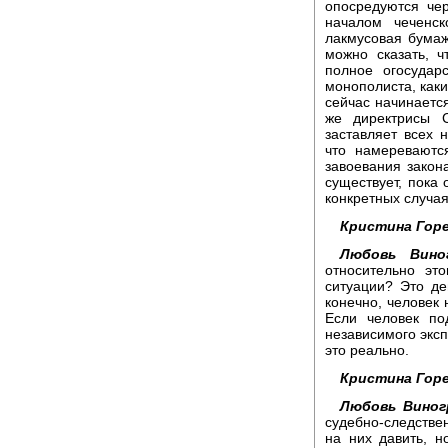
опосредуются че
началом чеченс
лакмусовая бумаж
можно сказать, ч
полное огосудар
монополиста, каки
сейчас начинаетс
же директрисы С
заставляет всех 
что намереваютс
завоевания закон
существует, пока 
конкретных случая
Кристина Горе
Любовь Виног
относительно эт
ситуации? Это де
конечно, человек 
Если человек по
независимого эксп
это реально.
Кристина Горе
Любовь Виног
судебно-следстве
на них давить, н