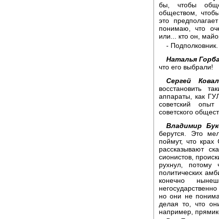
бы, чтобы обще
обществом, чтоб
это предполагае
понимаю, что оч
или... кто он, ма
- Подполковник.
Наталья Горба
что его выбрали!
Сергей Ковал
восстановить та
аппараты, как ГУЛ
советский опыт
советского общест
Владимир Бук
берутся. Это ме
поймут, что крах
рассказывают ск
сионистов, происк
рухнул, потому
политических амби
конечно нынеш
негосударственно
но они не понима
делая то, что он
например, прямик