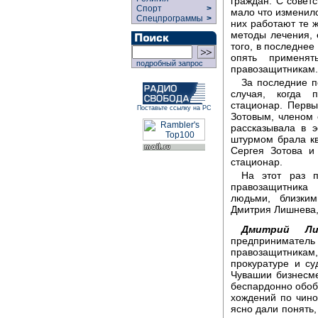
граждан. С совет
Спорт
>
мало что изменило
Спецпрограммы
>
них работают те ж
методы лечения, 
того, в последнее
опять применя
подробный запрос
правозащитникам.
За последние п
случая, когда 
стационар. Первы
Поставьте ссылку на РС
Зотовым, членом 
рассказывала в 
штурмом брала кв
Сергея Зотова и
стационар.
На этот раз п
правозащитника
людьми, близки
Дмитрия Лишнева,
Дмитрий Ли
предпринимате
правозащитникам
прокуратуре и су
Чувашии бизнесм
беспардонно обоб
хождений по чин
ясно дали понять,