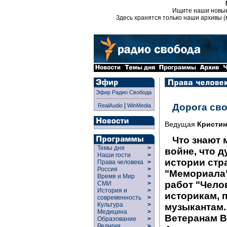
Ищите наши новы
Здесь хранятся только наши архивы (
Эфир Радио Свобода
|
Дорога св
RealAudio
WinMedia
Ведущая
Кристин
Что знают
Темы дня
>
войне, что д
Наши гости
>
истории стр
Права человека
>
Россия
>
"Мемориала"
Время и Мир
>
работ "Челов
СМИ
>
История и
>
историкам, 
современность
>
Культура
>
музыкантам. 
Медицина
>
Ветеранам 
Образование
>
Религия
>