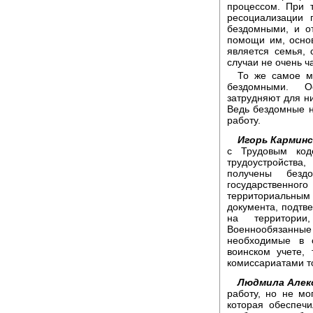
процессом. При 
ресоциализации 
бездомными, и о
помощи им, осно
является семья, 
случаи не очень ч
То же самое м
бездомными. О
затрудняют для н
Ведь бездомные н
работу.
Игорь Карминс
с Трудовым код
трудоустройств
получены бездо
государственног
территориальны
документа, подтв
на территории
Военнообязанны
необходимые в 
воинском учете,
комиссариатами то
Людмила Алек
работу, но не мо
которая обеспеч