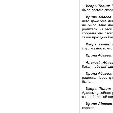
Игорь Телин:
В
была весьма скро
Ирина Адаева:
него даже уже ден
не было. Мне да
родители из этой
собрали мы своих
такой праздник бы
Игорь Телин:
А
спустя узнали, что
Ирина Адаева:
Алексей Адаев
Какая победа? Еще
Ирина Адаева:
радость. Через дн
была.
Игорь Телин:
Адаевых двойная 
своей большой се
Ирина Адаева:
хорошо.