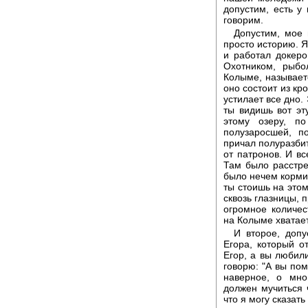
допустим, есть у
говорим.
Допустим, мое 
просто историю. 
и работал докер
Охотником, рыбо
Колыме, называетс
оно состоит из кро
устилает все дно.
ты видишь вот эт
этому озеру, п
полузаросшей, п
причал полуразбит
от патронов. И вс
Там было расстре
было нечем кормит
ты стоишь на этом
сквозь глазницы, 
огромное количес
на Колыме хватает
И второе, допу
Егора, который от
Егор, а вы любили
говорю: "А вы пом
наверное, о мно
должен мучиться 
что я могу сказать