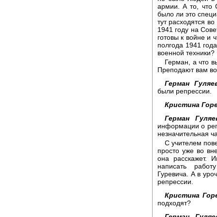
армии. А то, что
было ли это специ
тут расходятся во
1941 году на Сове
готовы к войне и ч
полгода 1941 год
военной техники? 
Герман, а что 
Преподают вам во
Герман Гуляев
были репрессии.
Кристина Горе
Герман Гуляе
информации о репр
незначительная ча
С учителем пове
просто уже во вне
она расскажет. 
написать работ
Гуревича. А в ур
репрессии.
Кристина Гор
подходят?
Герман Гуляе