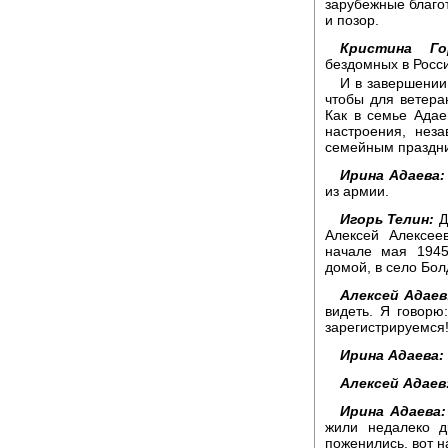
зарубежные благо
и позор.
Кристина Го
бездомных в Росс
И в завершении
чтобы для ветера
Как в семье Адае
настроения, нез
семейным праздни
Ирина Адаева:
из армии.
Игорь Телин:
Д
Алексей Алексее
начале мая 1945
домой, в село Бо
Алексей Адаев
видеть. Я говорю
зарегистрируемся!
Ирина Адаева:
Алексей Адаев
Ирина Адаева:
жили недалеко д
поженились, вот н