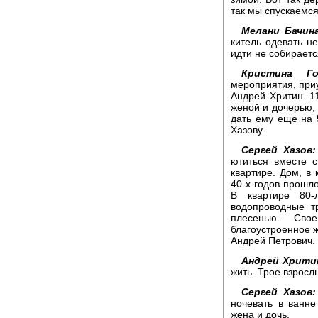
так мы спускаемся,
Мелани Бачин
китель одевать не
идти не собираетс
Кристина Го
мероприятия, при
Андрей Хритин. 1
женой и дочерью, 
дать ему еще на 
Хазову.
Сергей Хазов:
ютиться вместе 
квартире. Дом, в
40-х годов прошло
В квартире 80-
водопроводные т
плесенью. Сво
благоустроенное ж
Андрей Петрович.
Андрей Хрити
жить. Трое взросл
Сергей Хазов:
ночевать в ванне
жена и дочь.