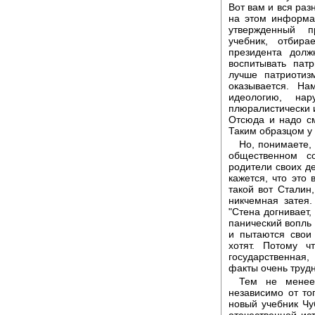
Вот вам и вся раз
на этом информа
утвержденный п
учебник, отбира
президента долж
воспитывать пат
лучше патриотиз
оказывается. На
идеологию, на
плюралистически и
Отсюда и надо см
Таким образцом у 
Но, понимаете, 
общественном с
родители своих де
кажется, что это 
такой вот Сталин,
никчемная затея.
"Стена догнивает,
панический вопль
и пытаются свои
хотят. Потому 
государственная
факты очень труд
Тем не менее,
независимо от то
новый учебник Чу