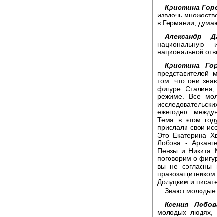
Кристина Горе
извлечь множество 
в Германии, думаю,
Александр Да
национальную 
национальной отв
Кристина Гор
представителей 
том, что они зна
фигуре Сталина,
режиме. Все мол
исследовательск
ежегодно между
Тема в этом год
прислали свои исс
Это Екатерина Хв
Лобова - Арханге
Пензы и Никита М
поговорим о фигур
вы не согласны 
правозащитнико
Долуцким и писа
Знают молодые 
Ксения Лобов
молодых людях, 