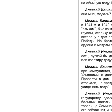
на обычную воду.
Алексей Илью
она мне, медаль?
Мелани Бачина
в 1941-м и 1942-
"языком", был ко
группы, старику о
ветерану в дом пр
Победы. Но брать
ордена и медали о
Алексей Илью
есть, пускай бы д
или квартиру даду
Мелани Бачина
при коммунистах,
Ульянович с доч
Провести в дом 
отвечали, не пре
улице есть вода".
Алексей Илью
государству сде
больших начальн
товарища Семина, 
его сейчас нет, и 