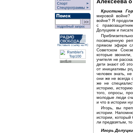
Алексеева о
Спорт
>
Спецпрограммы
>
Кристина Гор
мировой войне? 
войне? Я продол
с правозащитни
подробный запрос
Долуцким и писат
Приблизитель
посвященную реп
прямом эфире сл
Поставьте ссылку на РС
Советском Союзе
которые звонили,
учителя не расска
дети знают об это
от инициативы ро
человек знать, не
они же не всегда
же не специалис
историю, историю
того, опросы, пр
молодые люди сч
и что в истории н
Игорь, вы преп
истории. Напомню
истории, который 
ли предвзятым, т
Игорь Долуцки