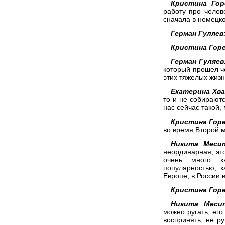
Кристина Гор
работу про челов
сначала в немецко
Герман Гуляев
Кристина Горе
Герман Гуляев
который прошел че
этих тяжелых жизн
Екатерина Хва
то и не собираютс
нас сейчас такой, 
Кристина Горе
во время Второй 
Никита Меси
неординарная, эт
очень много к
популярностью, к
Европе, в России в
Кристина Горе
Никита Меси
можно ругать, его
воспринять, не ру