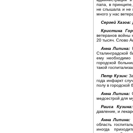
папа, в принципе,
не слышала и не в
много у нас ветер
Сергей Хазов:
Кристина Гор
ветеранов войны н
20 тысяч. Слово А
Анна Липина:
Н
Сталинградской б
ему необходимо 
городской больни
такой госпитализа
Петр Кузин:
За
года инфаркт случ
полу в городской 
Анна Липина:
С
медсестрой для м
Раиса Кузина:
давление, и лекар
Анна Липина:
Ч
область госпитал
иногда приходи