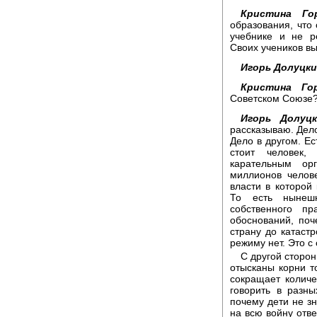
Кристина Гор
образования, что
учебнике и не р
Своих учеников вы
Игорь Долуцки
Кристина Гор
Советском Союзе
Игорь Долуцк
рассказываю. Дело
Дело в другом. Ес
стоит человек,
карательным ор
миллионов челове
власти в которой
То есть нынеш
собственного п
обоснований, по
страну до катаст
режиму нет. Это с
С другой сторон
отысканы корни то
сокращает количе
говорить в разн
почему дети не зн
на всю войну отв