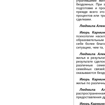
утратившими жил
бездомных. При э
подготовке и пр
прежде всего эт
процентов или три
сделками.
Людмила Алек
Игорь Кармин
психологии насе
образовательным
себе более благ
ситуацию, чем та,
Людмила Алек
жилья в результ
результате сдело
различные семе
семейных связе
оказываются бездо
Игорь Кармин
жилье по различн
Людмила Але
распространенна
предоставления д
Игорь Карминс