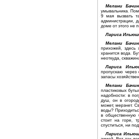
Мелани Бачин
умывальника. Помо
9 мая вызвать т
администрации, да
доме от этого не 
Лариса Ильюш
Мелани Бачин
прихожей, здесь 
хранится вода. Бу
неоткуда, скважин
Лариса Илью
пропускаю через ф
запасы хозяйстве
Мелани Бачин
пластиковых буты
надобности: в по
душ, он в огород
может, мерзнет. Св
воды? Приходитьс
в общественную 
стоит на горе, 
спуститься, ни по
Лариса Ильюш
зимой. Вот так де