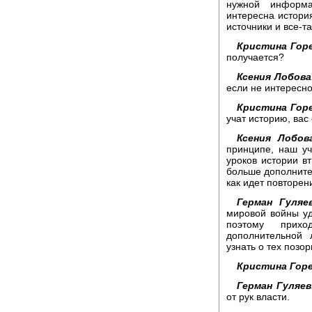
нужной информ
интересна история
источники и все-та
Кристина Горе
получается?
Ксения Лобова
если не интересно,
Кристина Горе
учат историю, вас
Ксения Лобов
принципе, наш у
уроков истории в
больше дополните
как идет повторен
Герман Гуляев
мировой войны уд
поэтому прихо
дополнительной 
узнать о тех позо
Кристина Горе
Герман Гуляев
от рук власти.