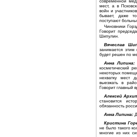
современной мед
мест, а в Псковс
войн и участнико
бывает, даже т
поступают больны
Чиновники Горз
Говорит председ
Шипулин.
Вячеслав Шип
занимается этим 
будет решен по м
Анна Липина:
косметический р
некоторых помеще
нехватку мест 
выезжать в рай
Говорит главный в
Алексей Архип
становится ист
обязанность росси
Анна Липина:
Д
Кристина Гор
не было такого ко
многие из них с