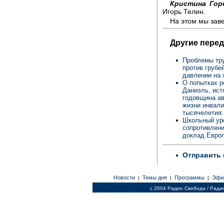
Кристина Гор
Игорь Телин.
На этом мы зав
Другие перед
Проблемы тру
против грубе
давлении на 
О попытках р
Даниэль, ист
годовщина ав
жизни инвали
тысячелетия:
Школьный уро
сопротивлени
доклад Европ
Отправить 
Новости
Темы дня
Программы
Эфи
|
|
|
c 2004 Радио Свобода / Ради