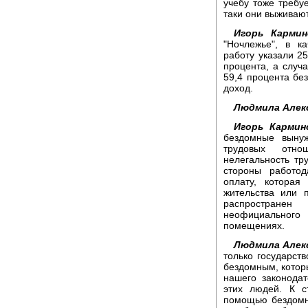
учебу тоже требуе
таки они выживаю
Игорь Кармин
"Ночлежье", в к
работу указали 2
процента, а случа
59,4 процента без
доход.
Людмила Алек
Игорь Кармин
бездомные выну
трудовых отно
нелегальность тр
стороны работо
оплату, котора
жительства или 
распростране
неофициального
помещениях.
Людмила Алек
только государст
бездомным, котор
нашего законода
этих людей. К с
помощью бездомн