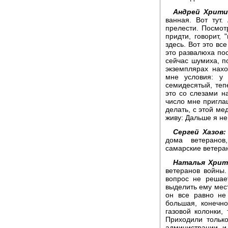
Андрей Хрити
ванная. Вот тут
прелести. Посмот
придти, говорит, 
здесь. Вот это вс
это развалюха пос
сейчас шумиха, п
экземплярах нахо
мне условия: у
семидесятый, теп
это со слезами на
число мне приглаш
делать, с этой ме
живу: Дальше я не
Сергей Хазов:
дома ветеранов
самарские ветера
Наталья Хрит
ветеранов войны.
вопрос не решае
выделить ему мес
он все равно не
большая, конечно
газовой колонки,
Приходили тольк
администрации и