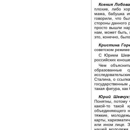
Ксения Лобова
плохие, либо хо
мама, бабушка и
говорили, что б
стороны данного р
просто вышли нар
нам, может быть, 
это, конечно, было
Кристина Гор
советском режиме
С Юрием Шевчу
российских юноше
Чем объяснит
образованные с
исследовательс
Сталина, о ссылка
государственным 
такая фигура, как
Юрий Шевчук:
Понятны, потому 
какой-то такой 
объединяющего нач
тяжкие, молодеж
карты, харизматич
или ином лице. Э
нашей молодежи т