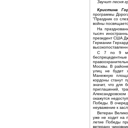
Звучит песня г
Кристина Гор
программы Дорог
"Праздник со сле
войны посвящаетс
На празднован
тысяч иностранн
президент США Дж
Германии Герхар
высокопоставленн
С 7 по 9 мая
беспрецедентны
правоохранительны
Москвы. В районе
улиц не будет 
Манежную площа
кордоны станут п
значит, что для
приглашений, тр
Александровском 
окажутся недоступ
Победы. В очеред
неуважение к засл
Ветеран Велико
уже не ходит на 
летие Победы при
ветерану чиновни