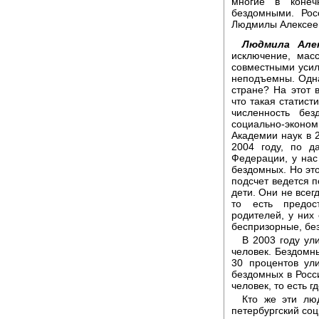
многие в конеч
бездомными. Рос
Людмилы Алексее
Людмила Алек
исключение, мас
совместными усил
неподъемны. Одна 
стране? На этот 
что такая статист
численность без
социально-эконо
Академии наук в 2
2004 году, по д
Федерации, у нас
бездомных. Но это
подсчет ведется п
дети. Они не всег
то есть предос
родителей, у них 
беспризорные, бе
В 2003 году ул
человек. Бездомны
30 процентов ул
бездомных в Росс
человек, то есть г
Кто же эти лю
петербургский соц