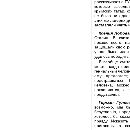
рассказывает о Г
которые выселя
крымских татар, к
не было ни одног
этих же лагерях д
заставляли учить и
Ксения Лобова
Сталин. Я счита
прежде всего, н
защищали свою ро
у нас была идея
удалось победить.
Я вообще счита
место, когда при
гениальный челове
ему предлагает
подстраиваться.
человека, можно
поклоняются, а 
представлял.
Герман Гуляев
возможно, мы б
безусловно, нар
хотелось бы сказа
правду. Исказит
приговоры о сс