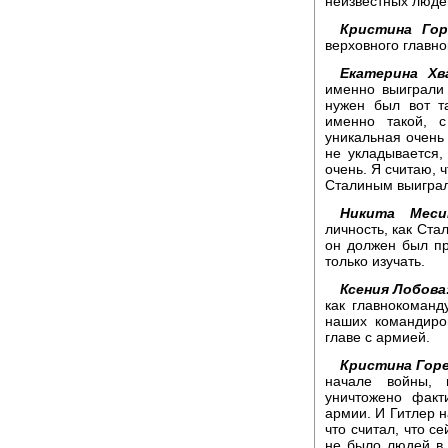
неизвестных людей
Кристина Гор
верховного главн
Екатерина Хв
именно выиграли 
нужен был вот т
именно такой, 
уникальная очень 
не укладывается,
очень. Я считаю, 
Сталиным выиграл
Никита Меси
личность, как Ста
он должен был пр
только изучать.
Ксения Лобова
как главнокоманд
наших командиров
главе с армией.
Кристина Горе
начале войны, 
уничтожено факт
армии. И Гитлер н
что считал, что с
не было людей в 