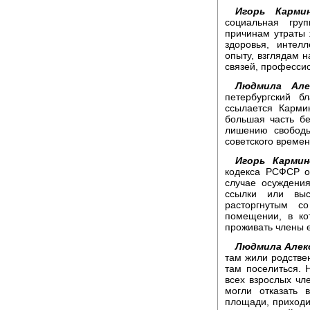
Игорь Кармин
социальная гру
причинам утраты 
здоровья, интел
опыту, взглядам н
связей, професси
Людмила Алек
петербургский б
ссылается Карми
большая часть б
лишению свободы
советского времен
Игорь Кармин
кодекса РСФСР о
случае осуждени
ссылки или выс
расторгнутым с
помещении, в ко
проживать члены е
Людмила Алек
там жили родстве
там поселиться. 
всех взрослых чл
могли отказать 
площади, приходи