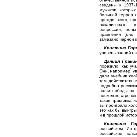
отечественной ист
сведены к 1937-
мужиков, которых
большой террор п
прежде всего, пр
локализовать т
репрессии, попы
правления (оно,
замазано черной к
Кристина Гор
уровень знаний шк
Даниил Гранин
поразило, как уч
Они, например, ув
дали учебник сво
там действительн
подробно рассказ
наши победы во в
несколько строчек
такая трактовка и
вы проиграли холо
это как бы выигр
и в прошлой истор
Кристина Гор
российском Инт
российские поль