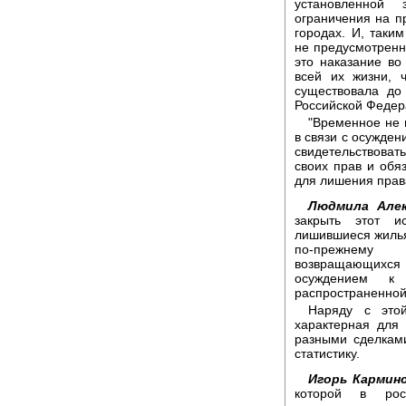
установленной
ограничения на п
городах. И, таки
не предусмотренн
это наказание в
всей их жизни, 
существовала до
Российской Федер
"Временное не 
в связи с осужден
свидетельствова
своих прав и обя
для лишения прав
Людмила Алек
закрыть этот и
лишившиеся жилья 
по-прежнему 
возвращающихся и
осуждением к
распространенной
Наряду с это
характерная для 
разными сделками
статистику.
Игорь Карминс
которой в рос