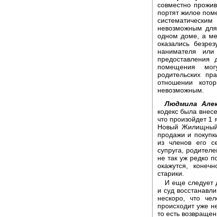
совместно прожи
портят жилое пом
систематическ
невозможным для
одном доме, а м
оказались безре
нанимателя или
предоставления 
помещения мог
родительских пр
отношении кото
невозможным.
Людмила Алек
кодекс была внесе
что произойдет 1 
Новый Жилищный 
продажи и покупки
из членов его с
супруга, родителе
не так уж редко п
окажутся, коне
старики.
И еще следует 
и суд восстанавли
нескоро, что че
происходит уже н
то есть возвраще