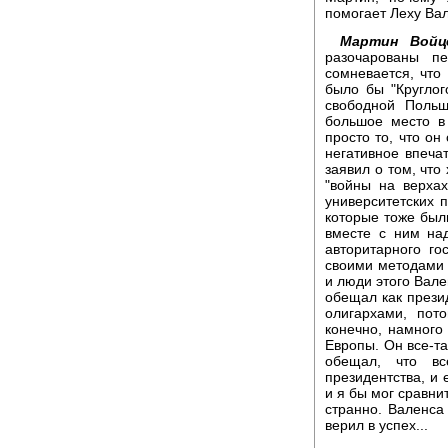
помогает Леху Ва
Мартин Войце
разочарованы п
сомневается, что
было бы "Круглог
свободной Польш
большое место в 
просто то, что он
негативное впеча
заявил о том, что
"войны на верхах
университетских 
которые тоже был
вместе с ним на
авторитарного го
своими методами 
и люди этого Вале
обещал как презид
олигархами, пот
конечно, намного
Европы. Он все-т
обещал, что в
президентства, и 
и я бы мог сравни
странно. Валенса 
верил в успех...