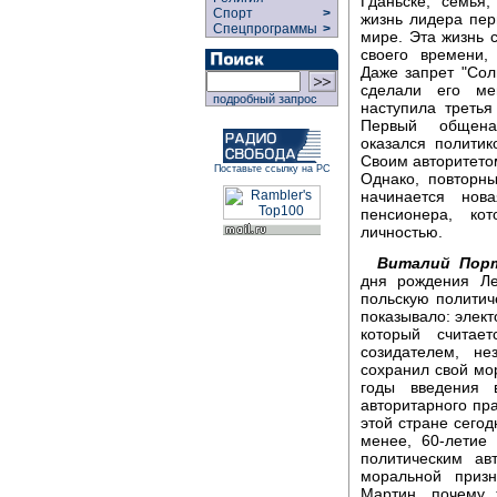
Гданьске, семья
Спорт
>
жизнь лидера пер
Спецпрограммы
>
мире. Эта жизнь 
своего времени,
Даже запрет "Сол
сделали его ме
подробный запрос
наступила треть
Первый общена
оказался полити
Своим авторитето
Поставьте ссылку на РС
Однако, повторн
начинается нов
пенсионера, ко
личностью.
Виталий Порт
дня рождения Ле
польскую политич
показывало: элект
который считае
созидателем, не
сохранил свой мо
годы введения 
авторитарного пр
этой стране сего
менее, 60-летие
политическим ав
моральной призн
Мартин, почему 