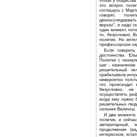
чтобы у общества 
это вопрос поли
соглашусь с Март
говорят, поли
деконсолидирвать
верхах", и надо с
один момент, пото
то, безусловно, 
политик. Но инте
профессорское ок
Если говорит
достоинства. Ел
Политик с гениал
шаг - назначение
решительный че
срабатывала интуи
невероятно толст
что происходит 
безусловно, не
осуществлять ре
когда ему нужно б
решительных людей
сильнее Валенсы.
И два момента 
политик, и сейча
авторитарный, 
продолжение тра
интересном, кстат