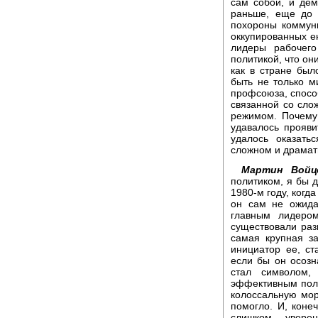
сам собой, и дем
раньше, еще до 
похороны коммун
оккупированных ею
лидеры рабочег
политикой, что он
как в стране был
быть не только м
профсоюза, способ
связанной со сло
режимом. Почему 
удавалось прояви
удалось оказать
сложном и драмат
Мартин Войце
политиком, я бы д
1980-м году, когд
он сам не ожида
главным лидеро
существовали раз
самая крупная за
инициатор ее, ст
если бы он осозн
стал символом,
эффективным поли
колоссальную мор
помогло. И, коне
слишком увере