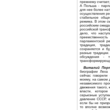
прежнему считает,
А Польша - парла
для нее более нат
осуществления ре
стабильное обще
режима. В этом см
российским ожида
российской трансф
дело, что насту
преемственность
парламентской ре
традиция, трад
сохраняется и бу
разные традиции
обсуждения - т
трансформирующи
Виталий Порт
биографии Леха
сейчас говорили
моему, на самом д
независимого пр
движения такого, 
власти, которое
серьезные уступк
давление СССР, е
если бы не призр
то вполне возмо