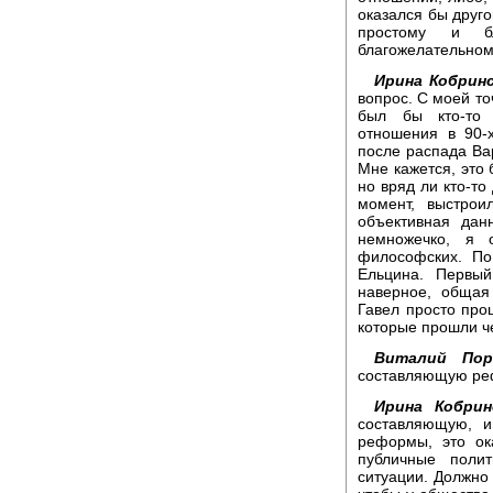
оказался бы друго
простому и бл
благожелательно
Ирина Кобринс
вопрос. С моей то
был бы кто-то 
отношения в 90-х
после распада Ва
Мне кажется, это
но вряд ли кто-то
момент, выстрои
объективная дан
немножечко, я 
философских. По
Ельцина. Первый
наверное, общая
Гавел просто прош
которые прошли че
Виталий Пор
составляющую ре
Ирина Кобрин
составляющую, и
реформы, это ок
публичные поли
ситуации. Должно