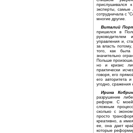
прислушивался 
эксперты, самые 
сотрудничала с "
многие другие.
Виталий Порт
пришелся в Пол
руководителем
управления и, ст
за власть потому
того, как была
значительно огра
Польше произошел 
но и кризис ли
практически исче
говоря, его прямо
его авторитета и
угодно, сражения
Ирина Кобрин
разрушение либе
реформ. С моей
сложным процесс
сколько с эконо
просто трансфор
креативно, а име
ее, она дает кра
которые реформир