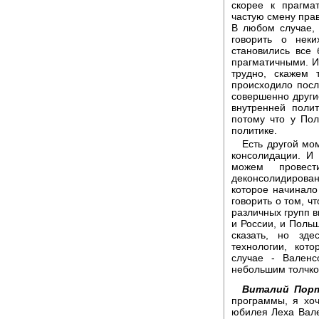
скорее к прагма
частую смену прав
В любом случае,
говорить о нек
становились все
прагматичными. И 
трудно, скажем 
происходило посл
совершенно други
внутренней полит
потому что у По
политике.
Есть другой мо
консолидации. И
можем провес
деконсолидирова
которое начинало
говорить о том, ч
различных групп в
и России, и Польш
сказать, но зде
технологии, кот
случае - Вален
небольшим толчком
Виталий Порт
программы, я хоч
юбилея Леха Вале