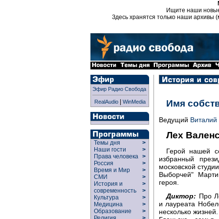
Ищите наши новы
Здесь хранятся только наши архивы (
Эфир Радио Свобода
|
Имя собст
RealAudio
WinMedia
Ведущий
Виталий
Лех Вален
Темы дня
>
Наши гости
>
Герой нашей с
Права человека
>
избранный през
Россия
>
московской студии
Время и Мир
>
Выборчей" Марти
СМИ
>
героя.
История и
>
современность
>
Диктор:
Про Ле
Культура
>
и лауреата Нобел
Медицина
>
Образование
>
несколько жизней.
Религия
>