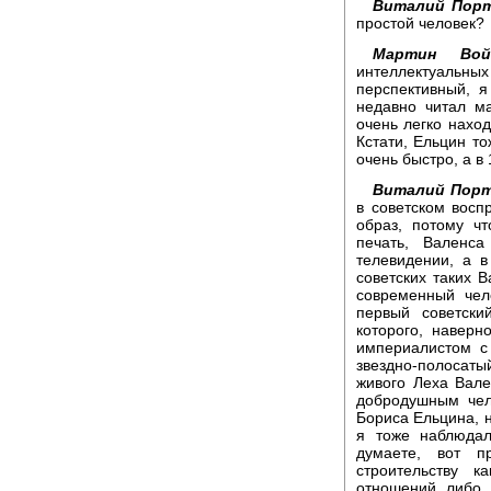
Виталий Порт
простой человек?
Мартин Войц
интеллектуаль
перспективный, я
недавно читал м
очень легко наход
Кстати, Ельцин т
очень быстро, а в
Виталий Порт
в советском восп
образ, потому ч
печать, Валенс
телевидении, а 
советских таких В
современный чел
первый советски
которого, наверн
империалистом с 
звездно-полосаты
живого Леха Вале
добродушным чел
Бориса Ельцина, 
я тоже наблюдал
думаете, вот п
строительству к
отношений, либо,