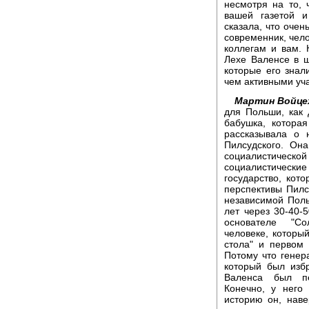
несмотря на то,
вашей газетой 
сказала, что очен
современник, чел
коллегам и вам. 
Лехе Валенсе в ш
которые его знал
чем активными уч
Мартин Войце
для Польши, как
бабушка, котора
рассказывала о 
Пилсудского. Он
социалистическ
социалистическ
государство, кот
перспективы Пилс
независимой Пол
лет через 30-40-5
основателе "Со
человеке, которы
стола" и первом
Потому что генер
который был изб
Валенса был пе
Конечно, у него
историю он, наве