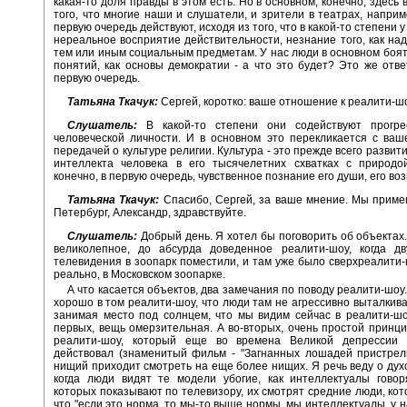
какая-то доля правды в этом есть. Но в основном, конечно, здесь 
того, что многие наши и слушатели, и зрители в театрах, наприме
первую очередь действуют, исходя из того, что в какой-то степени 
нереальное восприятие действительности, незнание того, как над
тем или иным социальным предметам. У нас люди в основном боят
понятий, как основы демократии - а что это будет? Это же отве
первую очередь.
Татьяна Ткачук:
Сергей, коротко: ваше отношение к реалити-ш
Слушатель:
В какой-то степени они содействуют прогре
человеческой личности. И в основном это перекликается с ва
передачей о культуре религии. Культура - это прежде всего разви
интеллекта человека в его тысячелетних схватках с природой
конечно, в первую очередь, чувственное познание его души, его в
Татьяна Ткачук:
Спасибо, Сергей, за ваше мнение. Мы приме
Петербург, Александр, здравствуйте.
Слушатель:
Добрый день. Я хотел бы поговорить об объектах.
великолепное, до абсурда доведенное реалити-шоу, когда дв
телевидения в зоопарк поместили, и там уже было сверхреалити-ш
реально, в Московском зоопарке.
А что касается объектов, два замечания по поводу реалити-шоу
хорошо в том реалити-шоу, что люди там не агрессивно выталкивал
занимая место под солнцем, что мы видим сейчас в реалити-шоу
первых, вещь омерзительная. А во-вторых, очень простой принци
реалити-шоу, который еще во времена Великой депрессии 
действовал (знаменитый фильм - "Загнанных лошадей пристрели
нищий приходит смотреть на еще более нищих. Я речь веду о дух
когда люди видят те модели убогие, как интеллектуалы говор
которых показывают по телевизору, их смотрят средние люди, кот
что "если это норма, то мы-то выше нормы, мы интеллектуалы, у 