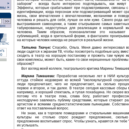
>
забором" - всегда было интересно подглядывать, как живут 
ммы
>
Эффекты, которые срабатывают при подсматривании, связаны с
идентификации, когда персонаж или подсматривающий может ср
жизнь, свои впечатления с впечатлениями, желаниями и повед
человека и решать для себя, лучше он или хуже. Своего рода ак
выстраивания самооценки, а также отыгрывание самых заветных
прос
табуированных, недоступных для реализации в нормальной ж
человека. Таким образом, психоаналитики это называют 
сублимацией, когда в зрительной форме, в фантазиях проигрыва
на которые человек никогда не решится в реальной жизни.
у на РС
Татьяна Ткачук:
Спасибо, Ольга. Меня давно интересовал в
люди садятся к экранам ТВ, чтобы посмотреть подобные шоу, вмест
сходить в театр на хорошую постановку и прожить там чужую жи
свои комплексы, может быть, какие-то свои нерешенные проблемы
образом)?
Вот взгляд моей коллеги, театрального критика Марины Тимашев
Марина Тимашева:
Проработав несколько лет в НИИ культур
оттуда стойкое недоверие ко всякой "околокультурной социолог
люди предпочитают, чего не предпочитают, на сколько проце
первое и второе, и так далее. В театре сегодня кассовые сборы 
например, и хороший спектакль, и тупая похабщина. Но скорее все
потому что в театре пока, слава богу, работают професс
несподручно завлекать публику средствами, которые стирают р
артистом и всякими среднестатистическим пьяницами. Собственн
ответ на поставленный вопрос.
Не знаю, как в торговле помидорами и стиральными машинам
культуры не столько спрос рождает предложение, скольк
предложение воспитывает спрос. Чтобы узнать, нравятся ли тебе "
их услышать.