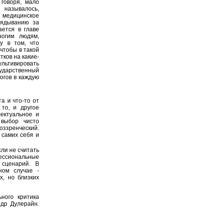
говоря, мало
 называлось,
о медицинское
лядыванию за
ается в главе
ногим людям,
у в том, что
 чтобы в такой
ков на какие-
ультивировать
сударственный
логов в каждую
а и что-то от
то, и другое
лектуальное и
 выбор чисто
оззренческий.
 самих себя и
сли не считать
фессиональные
 сценарий. В
ном случае -
х, но близких
ного критика
др Дулерайн.