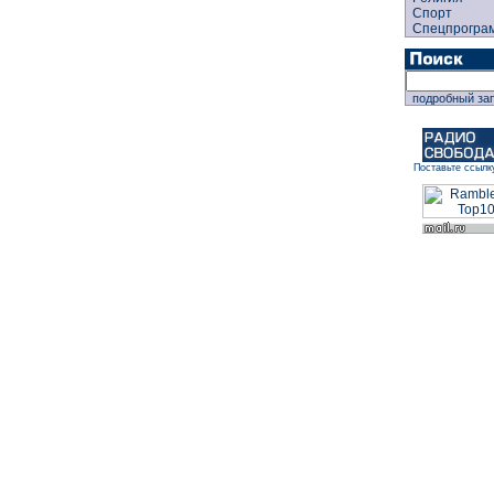
Спорт
Спецпрогра
подробный за
Поставьте ссылк