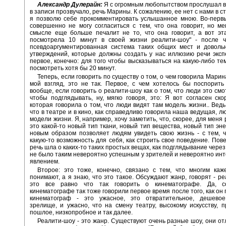
Александр Дулерайн:
Я с огромным любопытством прослушал вс
в записи прозвучало, речь Марины. К сожалению, ее нет с нами в с
я позволю себе прокомментировать услышанное мною. Во-первы
совершенно не могу согласиться с тем, что она говорит, но ме
смысле еще больше печалит не то, что она говорит, а вот эт
посмотрела 10 минут в своей жизни реалити-шоу" - после ч
псевдоаргументированная система таких общих мест и доволь
утверждений, которые должны создать у нас иллюзию речи экспе
первое, конечно: для того чтобы высказываться на какую-либо те
посмотреть хотя бы 20 минут.
Теперь, если говорить по существу о том, о чем говорила Марин
мой взгляд, это не так. Первое, с чем хотелось бы поспорить
вообще, если говорить о реалити-шоу как о том, что люди это смо
чтобы подглядывать, ну, мягко говоря, это: Я вот согласен ско
которая говорила о том, что люди видят там модель жизни.. Ведь
что в театре и в кино, как справедливо говорила наша ведущая, л
модели жизни. Я, например, хочу заметить, что, скорее, для меня
это какой-то новый тип ткани, новый тип вещества, новый тип эне
новым образом позволяет людям увидеть свою жизнь - с тем, 
какую-то возможность для себя, как строить свое поведение. Пове
речь шла о каких-то таких простых вещах, как подглядывание через
не было таким невероятно успешным у зрителей и невероятно ин
явлением.
Второе: это тоже, конечно, связано с тем, что многим каж
понимают, а я знаю, что это такое. Обсуждают жанр, говорят - ре
это все равно что так говорить о кинематографе. Да, с
кинематографе так тоже говорили первое время после того, как он 
кинематограф - это ужасное, это отвратительное, дешевое
зрелище, и ужасно, что на смену театру, высокому искусству, п
пошлое, низкопробное и так далее.
Реалити-шоу - это жанр. Существуют очень разные шоу, они от