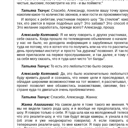
чистые, высокие; посмотрите на это - и вы поймете:"
Татьяна Ткачук:
Спасибо, Александр, поняли вашу точку зрен
накопим какое-то количество звонков, и мои гости их прокомментир
И вопрос к ребятам, участникам первого шоу "За стеклом": как
тех, кто рвется в герои подобных шоу? Это забава? Это способ 
Это желание заработать, прежде всего? Александр, прошу.
Александр Колтовой:
Я не могу говорить о других участниках,
себе сказать. Когда прошло по телевидению объявление о начале 
у нас не было, но доходила информация о зарубежных проекта
туда не потому, что я хотел что-то получить или на что-то рассчитыв
день прогуливал институт и просто "на дурачка" позвонил. И так п
меня пригласили на первое прослушивание, и так далее, и тому 
за себя могу сказать, что я туда шел чисто "от балды".
Татьяна Ткачук:
То есть это любопытство было скорее.
Александр Колтовой:
Да, это было исключительно любопытст
буду кривить душой и сознаюсь, что некие цели я преследовал, п
обладая широкими возможностями на тот момент, я рассчитывал,
проект позволит мне обзавестись знакомствами, связями, без
стране куда-то двигаться очень проблематично.
Татьяна Ткачук:
Спасибо, Александр. Жанна:
Жанна Агагишева:
На самом деле я тоже такого же мнения. Ч
мы не видели такого рода шоу, и я вообще не предполагала, что
шоу. Я говорю только о себе. Я туда шла как на молодежный телесе
что это реалити-шоу, и что там будут везде камеры, я узнала в п
(об этом я уже неоднократно говорила). А если говорить о
теперешних реалити-шоу, то мне кажется: Я пару раз смотрела н