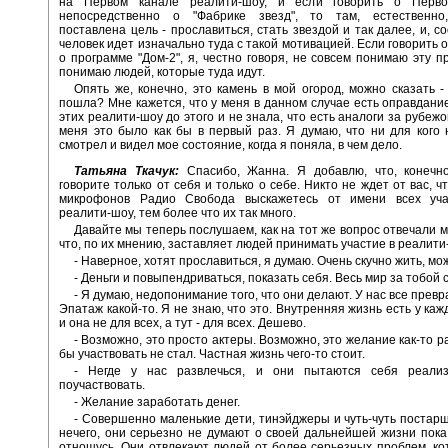
на Первом канале реалити-шоу, и если говорить о Перво
непосредственно о "Фабрике звезд", то там, естественно
поставлена цель - прославиться, стать звездой и так далее, и, с
человек идет изначально туда с такой мотивацией. Если говорить 
о программе "Дом-2", я, честно говоря, не совсем понимаю эту п
понимаю людей, которые туда идут.
Опять же, конечно, это камень в мой огород, можно сказать -
пошла? Мне кажется, что у меня в данном случае есть оправдание
этих реалити-шоу до этого и не знала, что есть аналоги за рубежо
меня это было как бы в первый раз. Я думаю, что ни для кого н
смотрел и видел мое состояние, когда я поняла, в чем дело.
Татьяна Ткачук:
Спасибо, Жанна. Я добавлю, что, конечно
говорите только от себя и только о себе. Никто не ждет от вас, ч
микрофонов Радио Свобода выскажетесь от имени всех уча
реалити-шоу, тем более что их так много.
Давайте мы теперь послушаем, как на тот же вопрос отвечали м
что, по их мнению, заставляет людей принимать участие в реалит
- Наверное, хотят прославиться, я думаю. Очень скучно жить, мож
- Деньги и повыпендриваться, показать себя. Весь мир за тобой 
- Я думаю, недопонимание того, что они делают. У нас все превр
Эпатаж какой-то. Я не знаю, что это. Внутренняя жизнь есть у каж
и она не для всех, а тут - для всех. Дешево.
- Возможно, это просто актеры. Возможно, это желание как-то р
бы участвовать не стал. Частная жизнь чего-то стоит.
- Негде у нас развлечься, и они пытаются себя реализо
поучаствовать.
- Желание заработать денег.
- Совершенно маленькие дети, тинэйджеры и чуть-чуть постарш
нечего, они серьезно не думают о своей дальнейшей жизни пока
отношусь. Они отвлекают людей от более серьезных проблем, ко