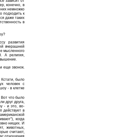
все зависит от
р, конечно, в
у них немножко
о подходить к
ся даже таких
тственность в
оу?
ссу развития
шей вчерашней
тие мысленного
. А религия,
озвышение.
м еще звонок.
 Кстати, было
ух человек с
оу - в клетке
. Вот что было
и друг друга,
 - и это, во-
п действует в
американской
вают"), когда
овно нищих. И
ят, животных,
орые считают,
нас отношения