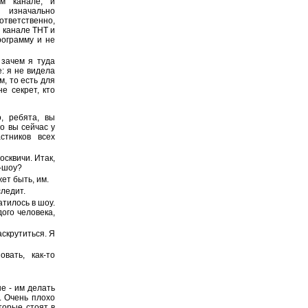
м канале, и
, изначально
оответственно,
о канале ТНТ и
рограмму и не
 зачем я туда
: я не видела
м, то есть для
е секрет, кто
, ребята, вы
то вы сейчас у
стников всех
осквичи. Итак,
и-шоу?
ет быть, им.
следит.
атилось в шоу.
дого человека,
аскрутиться. Я
вать, как-то
е - им делать
. Очень плохо
торые стоят в