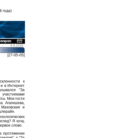
6 года)
8.8.2026
[27-05-05]
склонности к
 и в Интернет
азывался "За
 участниками
кты. Мои гости
а Агагишева,
а Маховская и
улерайн.
хологических
гляд? Я хочу,
ервое слово.
на протяжении
теклом", а "За