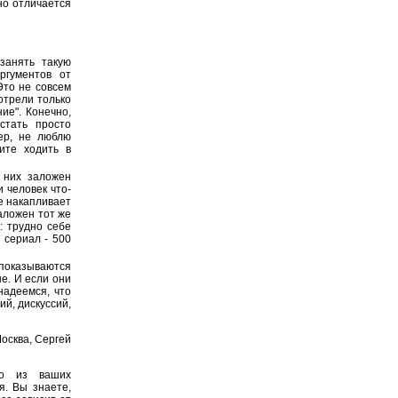
но отличается
занять такую
ргументов от
Это не совсем
отрели только
ие". Конечно,
стать просто
ер, не люблю
ите ходить в
 них заложен
 человек что-
е накапливает
аложен тот же
: трудно себе
 сериал - 500
 показываются
е. И если они
надеемся, что
й, дискуссий,
осква, Сергей
го из ваших
я. Вы знаете,