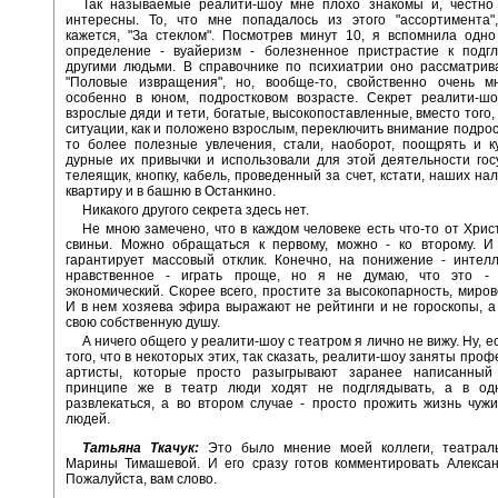
Так называемые реалити-шоу мне плохо знакомы и, честно 
интересны. То, что мне попадалось из этого "ассортимента",
кажется, "За стеклом". Посмотрев минут 10, я вспомнила одн
определение - вуайеризм - болезненное пристрастие к подг
другими людьми. В справочнике по психиатрии оно рассматрив
"Половые извращения", но, вообще-то, свойственно очень м
особенно в юном, подростковом возрасте. Секрет реалити-шо
взрослые дяди и тети, богатые, высокопоставленные, вместо того,
ситуации, как и положено взрослым, переключить внимание подрост
то более полезные увлечения, стали, наоборот, поощрять и к
дурные их привычки и использовали для этой деятельности го
телеящик, кнопку, кабель, проведенный за счет, кстати, наших на
квартиру и в башню в Останкино.
Никакого другого секрета здесь нет.
Не мною замечено, что в каждом человеке есть что-то от Христ
свиньи. Можно обращаться к первому, можно - ко второму. И 
гарантирует массовый отклик. Конечно, на понижение - интел
нравственное - играть проще, но я не думаю, что это -
экономический. Скорее всего, простите за высокопарность, миров
И в нем хозяева эфира выражают не рейтинги и не гороскопы, а
свою собственную душу.
А ничего общего у реалити-шоу с театром я лично не вижу. Ну, е
того, что в некоторых этих, так сказать, реалити-шоу заняты про
артисты, которые просто разыгрывают заранее написанный
принципе же в театр люди ходят не подглядывать, а в од
развлекаться, а во втором случае - просто прожить жизнь чужи
людей.
Татьяна Ткачук:
Это было мнение моей коллеги, театраль
Марины Тимашевой. И его сразу готов комментировать Алексан
Пожалуйста, вам слово.