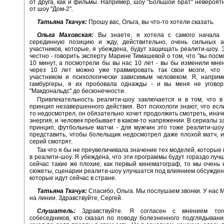
от друга, как и фильмы. Например, шоу "Большой брат" невероят
от шоу "Дом-2".
Татьяна Ткачук:
Прошу вас, Ольга, вы что-то хотели сказать.
Ольга Маховская:
Вы знаете, я хотела с самого начала 
серединную позицию и жду, действительно, очень сильных а
участников, которые, я убеждена, будут защищать реалити-шоу. 
честно - говорить эксперту Марине Тимашевой о том, что "вы посм
10 минут, а посмотрели бы вы нас 10 лет - вы бы изменили мнен
через 10 лет можно уже травмировать так свои мозги, что 
участником и психологически зависимым человеком. Я, наприм
гамбургеры, я их пробовала однажды - и вы меня не уговор
"Макдональдс" до бесконечности.
Привлекательность реалити-шоу заключается и в том, что в
принцип незавершенного действия. Вот психологи знают, что если
то недосмотрел, он обязательно хочет продолжить смотреть, инач
энергия, и человек пребывает в каком-то напряжении. В сериалы з
принцип, футбольные матчи - для мужчин это тоже реалити-шоу
представить, чтобы болельщик недосмотрел даже плохой матч, и
серий смотрят.
Так что я бы не преувеличивала значение тех моделей, которые
в реалити-шоу. Я убеждена, что эти программы будут гораздо лучш
сейчас такие же плохие, как первый кинематограф, то мы очень 
сюжеты, сценарии реалити-шоу улучшатся под влиянием обсуждени
которые идут сейчас в стране.
Татьяна Ткачук:
Спасибо, Ольга. Мы послушаем звонки. У нас М
на линии. Здравствуйте, Сергей.
Слушатель:
Здравствуйте. Я согласен с мнением то
собеседников, кто сказал по поводу болезненного подглядывани