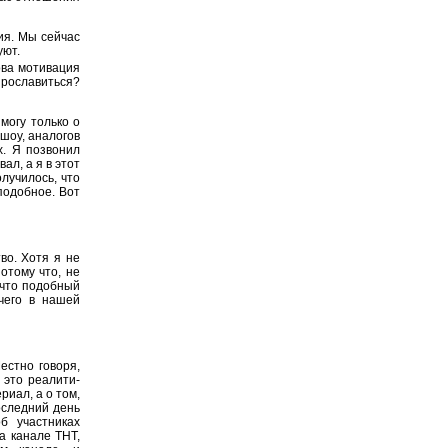
ия. Мы сейчас
уют.
ова мотивация
прославиться?
 могу только о
шоу, аналогов
х. Я позвонил
ал, а я в этот
олучилось, что
подобное. Вот
во. Хотя я не
отому что, не
 что подобный
 чего в нашей
естно говоря,
 это реалити-
риал, а о том,
оследний день
б участниках
а канале ТНТ,