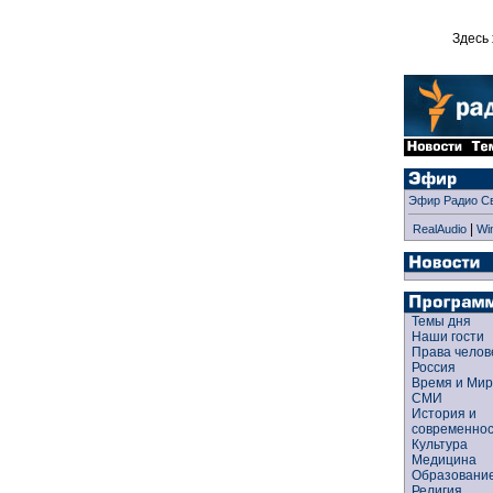
Здесь 
Эфир Радио С
|
RealAudio
Wi
Темы дня
Наши гости
Права чело
Россия
Время и Ми
СМИ
История и
современно
Культура
Медицина
Образован
Религия