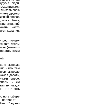
другие люди.
 механизмами
авнивать свою
ением другого
тивный способ
, может быть,
изни желаний
очень часто
ются желания,
опрос: почему
о того, чтобы
знь (какие-то
 решать таким
ой.
ы, я вынесла
ии" - что там
нтов выросло
может давать,
-таки первое,
ионалы, и им
азличия между
о, это и есть
и, но в сфере
о наоборот -
Битлз", нужно