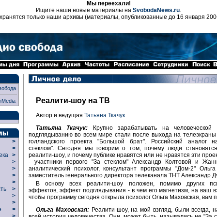
Мы переехали!
Ищите наши новые материалы на
SvobodaNews.ru
.
хранятся только наши архивы (материалы, опубликованные до 16 января 200
вобода
Реалити-шоу на ТВ
nMedia
Автор и ведущая
Татьяна Ткачук
Татьяна Ткачук:
Крупно зарабатывать на человеческой 
подглядыванию во всем мире стали после выхода на телеэкраны
голландского проекта "Большой брат". Российский аналог н
>
стеклом". Сегодня мы говорим о том, почему люди становятся
>
реалити-шоу, и почему публике нравятся или не нравятся эти прое
века
>
- участники первого "За стеклом" Александр Колтовой и Жанн
>
аналитический психолог, консультант программы "Дом-2" Ольг
р
>
заместитель генерального директора телеканала ТНТ Александр Д
>
>
В основу всех реалити-шоу положен, помимо других пси
сть
>
эффектов, эффект подглядывания - в чем его магнетизм, на ваш вз
>
чтобы программу сегодня открыла психолог Ольга Маховская, вам п
>
ие
>
Ольга Маховская:
Реалити-шоу, на мой взгляд, были всегда, 
>
всей истории человечества. Они, может быть, назывались не "За с