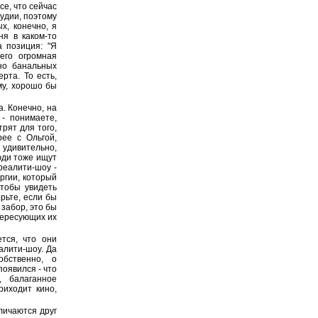
е, что сейчас
тудии, поэтому
х, конечно, я
ня в каком-то
а позиция: "Я
его огромная
но банальных
рта. То есть,
му, хорошо бы
а. Конечно, на
 - понимаете,
трят для того,
рее с Ольгой,
 удивительно,
юди тоже ищут
 реалити-шоу -
ргии, который
чтобы увидеть
рьте, если бы
 забор, это бы
тересующих их
ется, что они
алити-шоу. Да
обственно, о
появился - что
, балаганное
риходит кино,
личаются друг