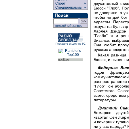
двухэтажный книж
Спорт
>
Спецпрограммы
>
Бюсси "Глоб". По
не доверяли, а уж
чтобы не дай бог 
адресом. Перестр
подробный запрос
округа на бульва
Харлея Дэидсон 
"Глоба" я и реш
Визаньи, выбравшу
Поставьте ссылку на РС
Она любит прозу
русских анекдотов
Какая разница
Бюсси, и нынешн
Федерика Виз
годов французс
коммунистическо
распространения 
"Глоб", он абсол
Советского Союз
всего, средством 
литературы.
Дмитрий Сави
Бомарше, другой
квартал Сен Жерм
и вечерних гуляно
ли у вас народа? 