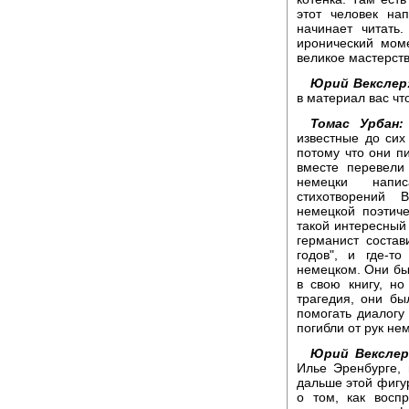
этот человек нап
начинает читать
иронический моме
великое мастерств
Юрий Векслер
в материал вас чт
Томас Урбан:
известные до сих
потому что они п
вместе перевели
немецки напис
стихотворений 
немецкой поэтич
такой интересный 
германист соста
годов", и где-т
немецком. Они был
в свою книгу, н
трагедия, они бы
помогать диалогу
погибли от рук не
Юрий Векслер
Илье Эренбурге, 
дальше этой фигур
о том, как восп