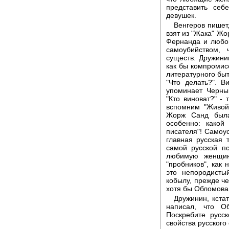
представить себ
девушек.
Венгеров пишет
взят из "Жака" Жо
Фернанда и любо
самоубийством,
существ. Дружини
как бы компромис
литературного быт
"Что делать?". 
упоминает Черны
"Кто виноват?" -
вспомним "Живой
Жорж Санд была
особенно: какой
писателя"! Самоу
главная русская 
самой русской пс
любимую женщин
"пробников", как 
это непородисты
кобылу, прежде че
хотя бы Обломова
Дружинин, кстат
написал, что О
Поскребите русс
свойства русского