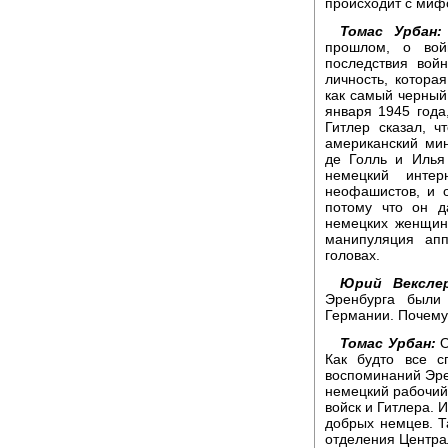
происходит с миф
Томас Урбан:
прошлом, о вой
последствия вой
личность, котора
как самый черный 
января 1945 года
Гитлер сказал, 
американский ми
де Голль и Илья
немецкий инте
неофашистов, и о
потому что он д
немецких женщин.
манипуляция апп
головах.
Юрий Вексле
Эренбурга были
Германии. Почем
Томас Урбан:
О
Как будто все с
воспоминаний Эрен
немецкий рабочий 
войск и Гитлера. И
добрых немцев. Т
отделения Центра