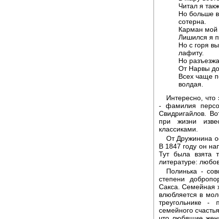
Читал я так
Но больше в
сотерна.
Карман мой 
Лишился я п
Но с горя в
лафиту.
Но разъезжа
От Нарвы до
Всех чаще п
волдая.
Интересно, что
- фамилия персо
Свидригайлов. Во
при жизни изве
классиками.
От Дружинина о
В 1847 году он на
Тут была взята 
литературе: любов
Полинька - со
степени добропо
Сакса. Семейная ж
влюбляется в мол
треугольнике - 
семейного счастья
что любящие жен