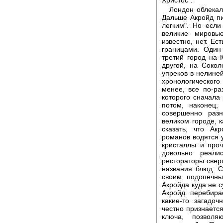
Лондон облекал
Дальше Акройд пи
легким". Но если
великие мировы
известно, нет. Е
границами. Один
третий город на 
другой, на Сокол
упреков в нелиней
хронологическог
менее, все по-ра
которого сначала 
потом, наконец,
совершенно раз
великом городе, 
сказать, что Ак
романов водятся у
кристаллы и проч
довольно реали
рестораторы свер
названия блюд. 
своим подопечны
Акройда куда не с
Акройд перебира
какие-то загадо
честно признается
ключа, позволя