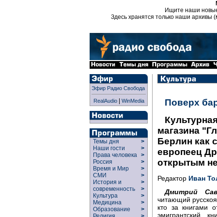
Ищите наши новы
Здесь хранятся только наши архивы (
Эфир Радио Свобода
|
Поверх ба
RealAudio
WinMedia
Культурная
магазина "Г
Берлин как 
Темы дня
>
Наши гости
>
европеец Др
Права человека
>
открытым не
Россия
>
Время и Мир
>
СМИ
>
Редактор
Иван То
История и
>
современность
>
Дмитрий Сав
Культура
>
читающий русскоя
Медицина
>
кто за книгами 
Образование
>
эмигрантский к
Религия
>