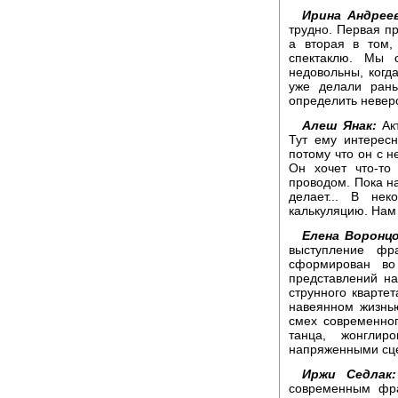
Ирина Андреев
трудно. Первая пр
а вторая в том,
спектаклю. Мы 
недовольны, когд
уже делали рань
определить невер
Алеш Янак:
Акт
Тут ему интересн
потому что он с н
Он хочет что-то
проводом. Пока на
делает... В не
калькуляцию. Нам 
Елена Воронцо
выступление фра
сформирован во
представлений н
струнного квартет
навеянном жизнь
смех современног
танца, жонгли
напряженными сце
Иржи Седлак:
современным фра