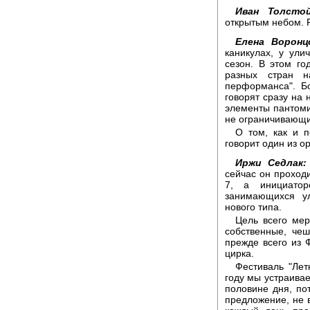
Иван Толстой
открытым небом. 
Елена Воронц
каникулах, у ули
сезон. В этом го
разных стран н
перформанса". Бо
говорят сразу на 
элементы пантоми
не ограничивающи
О том, как и п
говорит один из о
Иржи Седлак:
сейчас он проходи
7, а инициатор
занимающихся у
нового типа.
Цель всего мер
собственные, чеш
прежде всего из Ф
цирка.
Фестиваль "Лет
году мы устраива
половине дня, по
предложение, не 