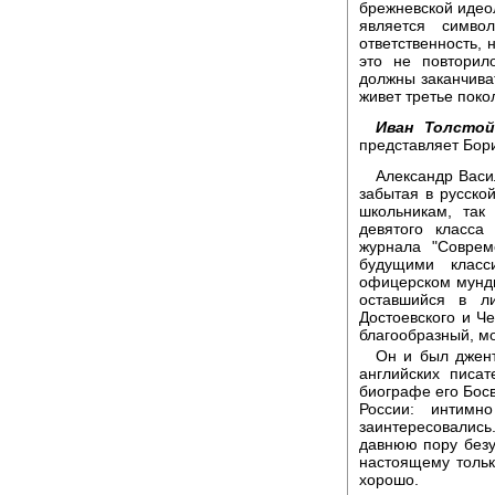
брежневской идеол
является симво
ответственность, 
это не повторил
должны заканчива
живет третье поко
Иван Толстой
представляет Бор
Александр Васи
забытая в русско
школьникам, так 
девятого класса
журнала "Соврем
будущими класс
офицерском мунди
оставшийся в л
Достоевского и Ч
благообразный, мо
Он и был джент
английских писа
биографе его Босв
России: интимн
заинтересовалис
давнюю пору безу
настоящему тольк
хорошо.