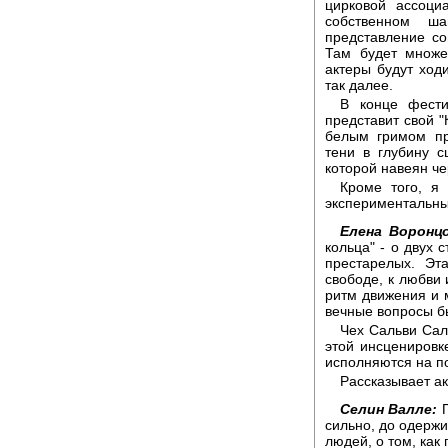
цирковой ассоци
собственном ш
представление со
Там будет множе
актеры будут ходи
так далее.
В конце фести
представит свой "
белым гримом пр
тени в глубину с
которой навеян ч
Кроме того, я
экспериментальны
Елена Воронцо
кольца" - о двух 
престарелых. Эт
свободе, к любви 
ритм движения и 
вечные вопросы б
Чех Сальви Сал
этой инсценировк
исполняются на по
Рассказывает ак
Селин Валле:
П
сильно, до одерж
людей, о том, как