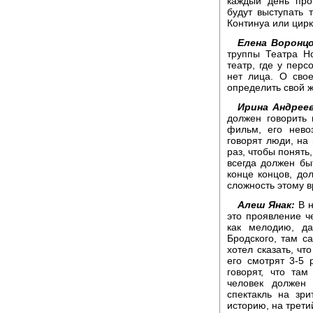
каждый день про
будут выступать 
Континуа или цирк
Елена Воронцо
труппы Театра Н
театр, где у перс
нет лица. О сво
определить свой 
Ирина Андреев
должен говорить
фильм, его нево
говорят люди, на
раз, чтобы понять
всегда должен быт
конце концов, до
сложность этому в
Алеш Янак:
В н
это проявление ч
как мелодию, да
Бродского, там с
хотел сказать, чт
его смотрят 3-5 
говорят, что та
человек должен
спектакль на зри
историю, на трети