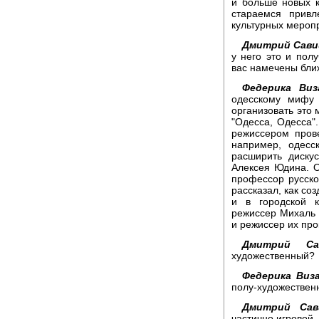
и больше новых к
стараемся прив
культурных мероп
Дмитрий Сави
у него это и пол
вас намечены бл
Федерика Виз
одесскому мифу 
организовать это
"Одесса, Одесса"
режиссером прове
например, одесс
расширить диску
Алексея Юдина. О
профессор русско
рассказал, как со
и в городской к
режиссер Михаль 
и режиссер их пр
Дмитрий Сав
художественный?
Федерика Виза
полу-художествен
Дмитрий Сав
частично игровой.