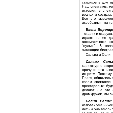
стариков в дом п
Наш спектакль, те
история, в спек
врачах и сестрах,
Все это выраже
акробатики - на т
Елена Воронцо
- старик и старух
играют те же дв
автоматически, ск
"пульс!". В нач
читающие биограф
Сальви и Селин 
Сальви Саль
карикатурно старо
прочувствовать ка
их ритм. Поэтому
Праге, общались с
своем спектакле
престарелых: буд
делают - а это 
драмкружок, мы ви
Селин Валле:
человек уже ничег
лет - и она влюбил
заметила, даже н