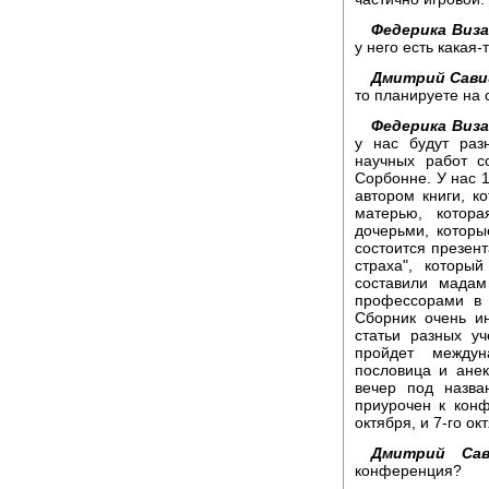
Федерика Виза
у него есть какая-
Дмитрий Сави
то планируете на 
Федерика Виза
у нас будут раз
научных работ с
Сорбонне. У нас 1
автором книги, к
матерью, котор
дочерьми, котор
состоится презен
страха", которы
составили мадам
профессорами в 
Сборник очень и
статьи разных у
пройдет между
пословица и анек
вечер под назва
приурочен к кон
октября, и 7-го ок
Дмитрий Сав
конференция?