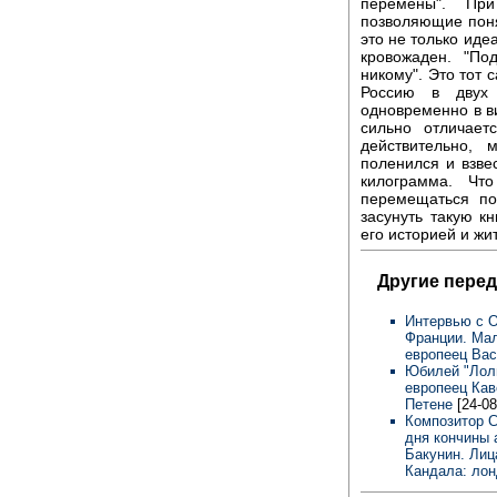
перемены". Пр
позволяющие поня
это не только иде
кровожаден. "По
никому". Это тот 
Россию в двух 
одновременно в ви
сильно отличает
действительно, 
поленился и взвес
килограмма. Чт
перемещаться по
засунуть такую к
его историей и жи
Другие перед
Интервью с 
Франции. Мал
европеец Ва
Юбилей "Лоли
европеец Кав
Петене
[24-08
Композитор С
дня кончины 
Бакунин. Лиц
Кандала: ло