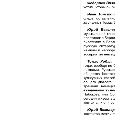
Федерика Виза
хотим, чтобы он 
Иван Толстой
следе, оставленн
журналист Томас 
Юрий Векслер
музыкальной клас
пластинок в Берли
писателях в Берл
русскую литерату
немцам и наоборот
восприятия немец
Томас Урбан:
Н
годах вообще не 
немцами. Русские
общества. Контак
культурных связе
общего диалога. 
времени немецка
ежедневная жизнь,
Набокова или Эр
сегодня живем в д
контакты, и они с
Юрий Векслер
контактов между 