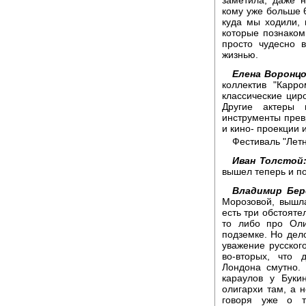
кому уже больше 6
куда мы ходили, 
которые познаком
просто чудесно 
жизнью.
Елена Воронцо
коллектив "Карр
классические цир
Другие актеры 
инструменты прев
и кино- проекции 
Фестиваль "Летн
Иван Толстой
вышел теперь и по
Владимир Бер
Морозовой, вышла
есть три обстояте
то либо про Оли
подземке. Но дел
уважение русского
во-вторых, что
Лондона смутно.
караулов у Буки
олигархи там, а 
говоря уже о т