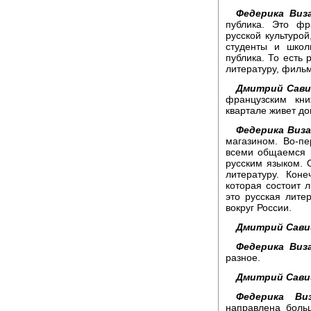
Федерика Виза
публика. Это фр
русской культурой
студенты и школ
публика. То есть 
литературу, фильм
Дмитрий Сави
французским кн
квартале живет до
Федерика Виза
магазином. Во-пе
всеми общаемся 
русским языком. 
литературу. Кон
которая состоит 
это русская лите
вокруг России.
Дмитрий Сави
Федерика Виза
разное.
Дмитрий Сави
Федерика Виз
направлена боль