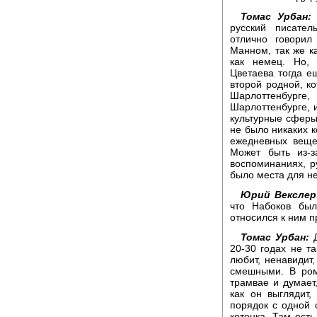
Томас Урбан:
Б
русский писате
отлично говорил
Манном, так же к
как немец. Но, 
Цветаева тогда е
второй родной, к
Шарлоттенбурге
Шарлоттенбурге, 
культурные сферы.
не было никаких к
ежедневных веще
Может быть из-з
воспоминаниях, ру
было места для н
Юрий Векслер
что Набоков был
относился к ним 
Томас Урбан:
Д
20-30 годах не та
любит, ненавидит
смешными. В ром
трамвае и думает,
как он выглядит,
порядок с одной 
котенка. Там ест