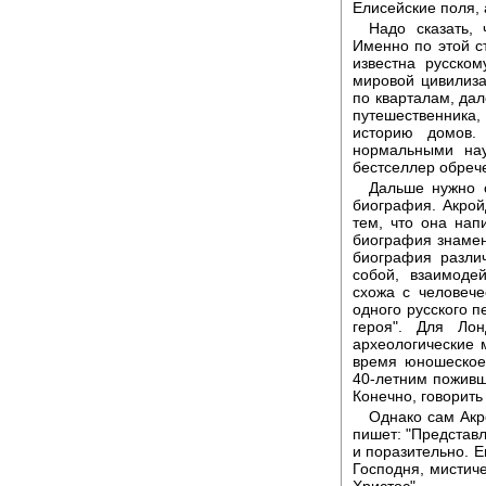
Елисейские поля, 
Надо сказать, 
Именно по этой ст
известна русском
мировой цивилиза
по кварталам, дал
путешественника,
историю домов.
нормальными нау
бестселлер обрече
Дальше нужно с
биография. Акрой
тем, что она нап
биография знамен
биография разли
собой, взаимоде
схожа с человече
одного русского 
героя". Для Ло
археологические 
время юношеское,
40-летним поживш
Конечно, говорить
Однако сам Акр
пишет: "Представл
и поразительно. Е
Господня, мистиче
Христос".