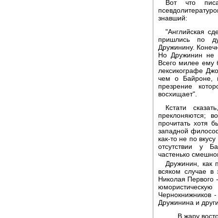
Вот что пис
псевдолитератур
знавший:
"Английская сд
пришлись по ду
Дружинину. Конечн
Но Дружинин не 
Всего милее ему б
лексикографе Джо
чем о Байроне, 
презрение кото
восхищает".
Кстати сказа
преклоняются; в
прочитать хотя б
западной философи
как-то не по вкус
отсутствии у Б
частенько смешнов
Дружинин, как 
всяком случае в 
Николая Первого -
юмористическу
Чернокнижников -
Дружинина и други
В жару вост