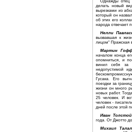
Однажды отец 
делать новый ви
вырезками из абха
который он назва
об этих его колл
народа отвечает п
Нелли Павлас
вызвавшая к жиз
лицом" Пражская 
Мартин Гофф
началом конца его
опомниться, и п
винил себя за 
недопустимой ид
бескомпромиссную
Гусака. Его выг
поездки за границ
жизни он много р
новых работ. Тогд
25 человек. И в
человек - писател
дней после этой 
Иван Толстой
года. От Джотто д
Михаил Талал