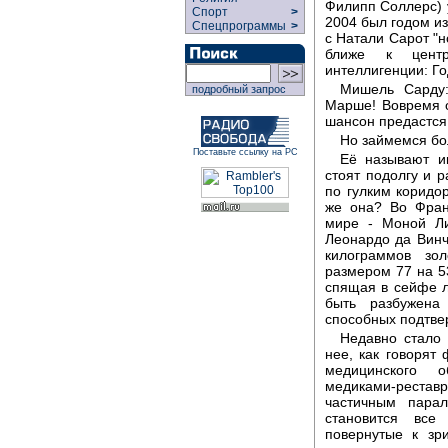
Филипп Соллерс) у
Спорт
>
2004 был годом из
Спецпрограммы
>
с Натали Сарот "н
ближе к центр
интеллигенции: Го
Мишель Сарду:
подробный запрос
Марше! Вовремя о
шансон предастся
Но займемся бо
Поставьте ссылку на РС
Её называют ик
стоят подолгу и р
по гулким коридо
же она? Во Фран
мире - Моной Ли
Леонардо да Винчи
килограммов зо
размером 77 на 53
спящая в сейфе л
быть разбужена
способных подтвер
Недавно стало 
нее, как говорят 
медицинского 
медиками-реста
частичным пара
становится все
повернутые к зр