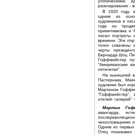
утопическими 
разочарование - ж
В 1920 году, 
одним из основ
художников и пис
года он проде
примитивизма и 
писал портреты 
времени. Эти по
точно схвачены 
черты президен
Бернарда Шоу, Пик
Гоффмейстер пу
"Американские ка
пятилетки".
На нынешней вы
Пастернака, Мая
художник был хор
Мартином Гоффме
"Гоффмейстер", 
отелей- галерей".
Мартин Гофф
авангарда, ест
послереволюцио
чехословацкими 
Одним из первых
Отец показывал 