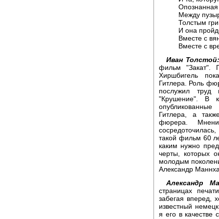
Опознанная 
Между пузыр
Толстым гри
И она пройд
Вместе с в
Вместе с вр
Иван Толстой
фильм "Закат".
Хиршбигель пок
Гитлера. Роль фю
послужил труд 
"Крушение". В 
опубликованные
Гитлера, а такж
фюрера. Мнени
сосредоточилась
такой фильм 60 ле
каким нужно пред
черты, которых 
молодым поколен
Александр Маннх
Александр Ма
страницах печат
забегая вперед, х
известный немецк
я его в качестве 