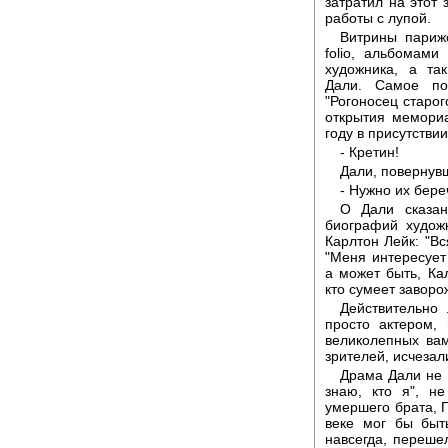
затратил на этот 
работы с лупой.
Витрины париж
folio, альбомам
художника, а та
Дали. Самое по
"Рогоносец старог
открытия мемори
году в присутстви
- Кретин!
Дали, повернувш
- Нужно их бере
О Дали сказан
биографий худож
Карлтон Лейк: "В
"Меня интересует 
а может быть, Ка
кто сумеет заворо
Действительно
просто актером,
великолепных вам
зрителей, исчеза
Драма Дали не 
знаю, кто я", н
умершего брата, Га
веке мог бы быт
навсегда, перешел