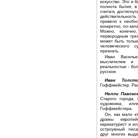
искусство. Это и 
полнота бытия, в
считать достигну
действительность.
привело к необх
конкретно, по-запа
Можно, конечно,
первородным грех
может быть тольк
человеческого 
признать.
Иван Василь
мыслителем и ч
реальностью - бо
русское.
Иван Толсто
Гоффмейстер. Рас
Нелли Павласк
Старого города,
художника, ил
Гоффмейстера.
Он, как мало к
драмы европей
карикатурист и и
остроумный писат
друг многих выд