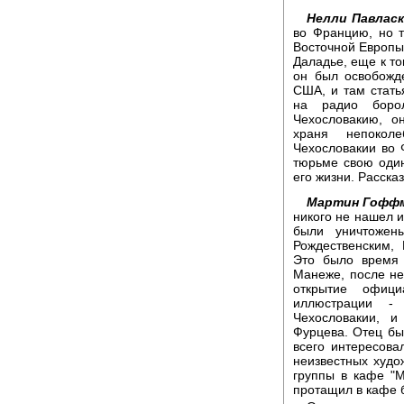
Нелли Павласк
во Францию, но 
Восточной Европы
Даладье, еще к т
он был освобожд
США, и там стать
на радио боро
Чехословакию, о
храня непокол
Чехословакии во 
тюрьме свою один
его жизни. Расск
Мартин Гофф
никого не нашел и
были уничтожен
Рождественским,
Это было время 
Манеже, после не
открытие офици
иллюстрации -
Чехословакии, и
Фурцева. Отец бы
всего интересова
неизвестных худо
группы в кафе "М
протащил в кафе б