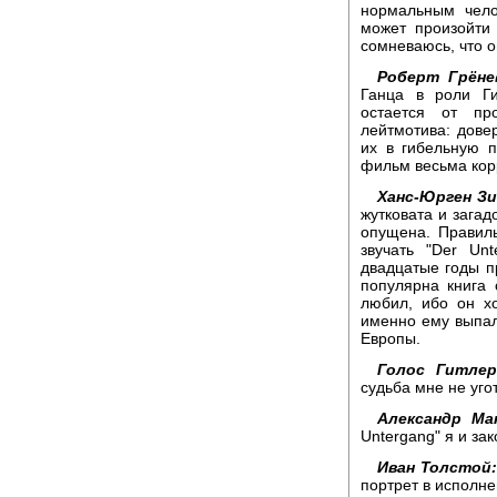
нормальным чело
может произойти
сомневаюсь, что о
Роберт Грёне
Ганца в роли Ги
остается от пр
лейтмотива: дове
их в гибельную п
фильм весьма кор
Ханс-Юрген Зи
жутковата и загад
опущена. Правил
звучать "Der Unt
двадцатые годы п
популярна книга 
любил, ибо он х
именно ему выпал
Европы.
Голос Гитле
судьба мне не уго
Александр Ма
Untergang" я и за
Иван Толстой:
портрет в исполн