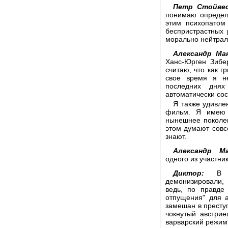
Петр Стойве
понимаю определ
этим психопатом
беспристрастных
морально нейтрал
Александр Ма
Ханс-Юрген Зибе
считаю, что как г
свое время я н
последних дня
автоматически со
Я также удивле
фильм. Я имею в
нынешнее поколен
этом думают совс
знают.
Александр Ма
одного из участни
Диктор:
В 
демонизировали,
ведь, по правде
отпущения" для 
замешан в преступ
чокнутый австри
варварский режим