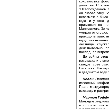
сохранились фот
доме на Спалено
"Освобожденном т
он сказал отцу, ч
невозможно было п
года, и у отца, 
пригласил на н
Маяковского. За ч
умирал от страха,
приходить извест
вдруг послышалис
лестнице спуск
действительно п
последняя встреча
До войны отец 
рассказах и стать
съезде советски
Бухарина, Пастерн
в двадцатом году 
Нелли Павласк
известный конфли
Праге междунаро
выставку и раскри
Мартин Гофф
Молодые художник
и спорить, что 
художественны