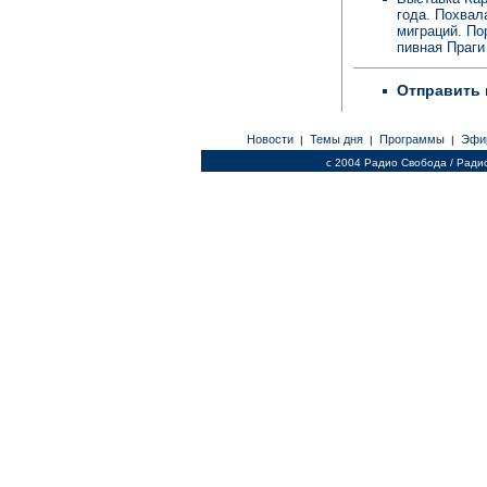
года. Похвал
миграций. По
пивная Праг
Отправить 
Новости
Темы дня
Программы
Эфи
|
|
|
c 2004 Радио Свобода / Ради