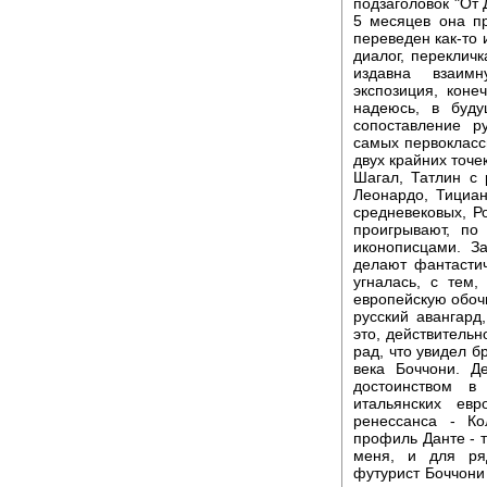
подзаголовок "От
5 месяцев она пр
переведен как-то 
диалог, перекличк
издавна взаимн
экспозиция, коне
надеюсь, в буд
сопоставление р
самых первокласс
двух крайних точе
Шагал, Татлин с 
Леонардо, Тициан
средневековых, Р
проигрывают, п
иконописцами. За
делают фантасти
угналась, с тем
европейскую обочи
русский авангард
это, действительн
рад, что увидел б
века Боччони. Д
достоинством в
итальянских ев
ренессанса - Ко
профиль Данте - т
меня, и для ря
футурист Боччони