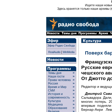
Ищите наши новы
Здесь хранятся только наши архивы (
Эфир Радио Свобода
|
Поверх ба
RealAudio
WinMedia
Французски
Русские евр
чешского ав
Темы дня
>
Наши гости
>
От Джотто д
Права человека
>
Россия
>
Редактор и ведущ
Время и Мир
>
СМИ
>
Дмитрий Сави
История и
>
Сальвадора Дали
современность
>
Культура
>
многих потерь. 2
Медицина
>
впервые подняли
Образование
>
Бернар-Анри Леви
Религия
>