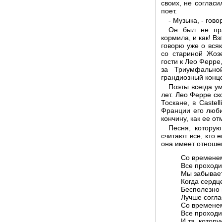
своих, не согласи
поет.
- Музыка, - гов
Он был не пр
кормила, и как! В
говорю уже о вся
со стариной Жоз
гости к Лео Ферре
за Триумфально
грандиозный конце
Поэты всегда у
лет. Лео Ферре ск
Тоскане, в Castel
Франции его люби
кончину, как ее о
Песня, которую
считают все, кто е
она имеет отношен
Со временем
Все проходит
Мы забывает
Когда сердц
Бесполезно 
Лучше согла
Со временем
Все проходит
И та, котор