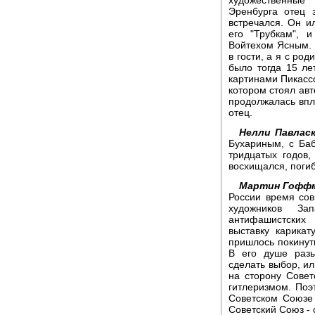
Эренбурга отец
встречался. Он и
его "Трубкам", 
Войтехом Ясным. 
в гости, а я с род
было тогда 15 ле
картинами Пикасс
котором стоял ав
продолжалась впл
отец.
Нелли Павласк
Бухариным, с Баб
тридцатых годов,
восхищался, погиб
Мартин Гофф
России время со
художников За
антифашистских
выставку карикат
пришлось покинут
В его душе раз
сделать выбор, ил
на сторону Совет
гитлеризмом. Поэт
Советском Союзе 
Советский Союз - 