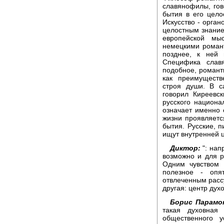
славянофилы, гов
бытия в его цело
Искусство - орган
целостным знание
европейской мы
немецкими романт
позднее, к ней 
Специфика слав
подобное, романти
как преимуществ
строя души. В с
говорил Киреевск
русского национа
означает именно с
жизни проявляетс
бытия. Русские, 
ищут внутренней 
Диктор:
": нап
возможно и для 
Одним чувством 
полезное - опя
отвлеченным рассу
другая: центр дух
Борис Парамо
такая духовная
общественного у