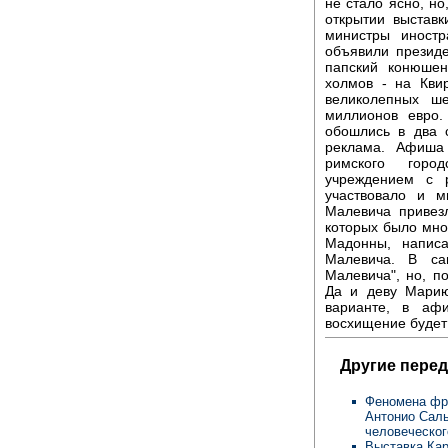
не стало ясно, но
открытии выставк
министры иностр
объявили презид
папский конюше
холмов - на Кви
великолепных ш
миллионов евро.
обошлись в два 
реклама. Афиша
римского город
учреждением с 
участвовало и м
Малевича привезл
которых было мно
Мадонны, написа
Малевича. В са
Малевича", но, п
Да и деву Марию
варианте, в аф
восхищение будет
Другие перед
Феномена фра
Антонио Саль
человеческог
Выставка Ка