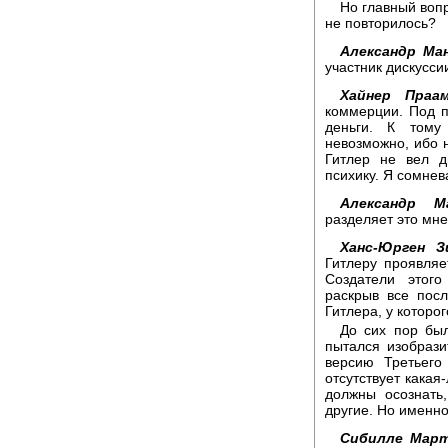
Но главный вопр
не повторилось?
Александр Ма
участник дискусси
Хайнер Пра
коммерции. Под 
деньги. К тому
невозможно, ибо н
Гитлер не вел д
психику. Я сомнев
Александр Ма
разделяет это мне
Ханс-Юрген З
Гитлеру проявляе
Создатели этог
раскрыв все посл
Гитлера, у которог
До сих пор был
пытался изобрази
версию Третьего
отсутствует какая
должны осознать
другие. Но именно
Сибилле Март