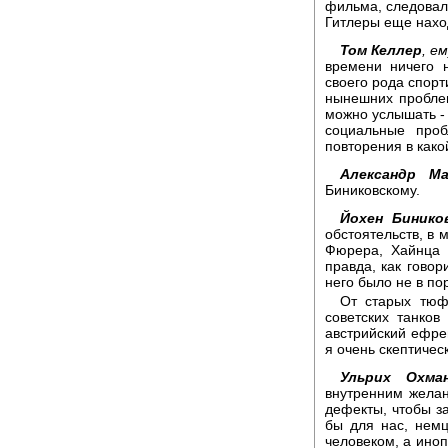
фильма, следовал
Гитлеры еще нахо
Том Келлер
, е
времени ничего н
своего рода спорт
нынешних пробле
можно услышать - 
социальные про
повторения в како
Александр Ма
Биниковскому.
Йохен Бинико
обстоятельств, в
Фюрера, Хайнца 
правда, как говор
него было не в по
От старых тюфя
советских танков
австрийский ефре
я очень скептичес
Ульрих Охман
внутренним желан
дефекты, чтобы за
бы для нас, немц
человеком, а иноп