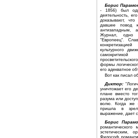
Борис Парамо
- 1856) был од
деятельность, ег
доказывают, что
давшее повод 
антизападным, 
Журнал, одно 
"Европеец". Сла
конкретизацией
культурного дви
самокритикой
просветительског
формы логическог
его адекватное об
Вот как писал о
Диктор:
"Логич
уничтожает его д
плане вместо то
разума или доступ
волю. Когда же 
пришла в зрело
выражение, дает с
Борис Парамо
романтического 
эстетическим, о
Философ романтиз