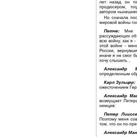
лет назад он т
продюсером, то
автором нынешнег
Но сначала по
мировой войны го
Петче:
Мне 
рассуждающих об 
всю войну, как я 
этой войне - мен
России, вернувш
иначе я не смог б
хочу слышать...
Александр М
определенным обр
Карл Зульцер:
ожесточением Гер
Александр Ма
возмущает Петер
немцев:
Петер Лииссе
Поэтому меня сов
том, что он по-п
Александр Ман