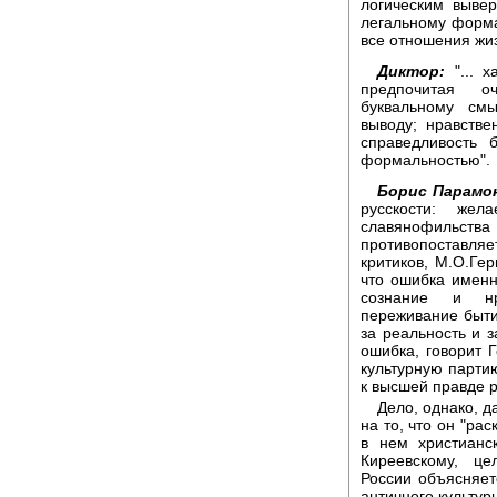
логическим выве
легальному форма
все отношения жи
Диктор:
"... х
предпочитая о
буквальному см
выводу; нравстве
справедливость
формальностью".
Борис Парамо
русскости: жел
славянофильств
противопоставля
критиков, М.О.Ге
что ошибка именн
сознание и нр
переживание бытия
за реальность и з
ошибка, говорит 
культурную парти
к высшей правде 
Дело, однако, д
на то, что он "ра
в нем христианс
Киреевскому, це
России объясняетс
античного культур