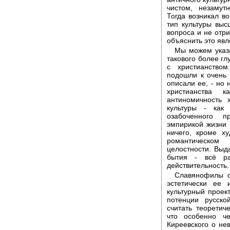
чистом, незамут
Тогда возникал во
тип культуры выс
вопроса и не отри
объяснить это явл
Мы можем указа
такового более гл
с христианство
подошли к очень 
описали ее, - но 
христианства к
антиномичность 
культуры - как
озабоченного п
эмпирикой жизни и
ничего, кроме х
романтическом
целостности. Выд
бытия - всё ра
действительность.
Славянофилы сд
эстетически ее
культурный проек
потенции русско
считать теоретич
что особенно ч
Киреевского о н