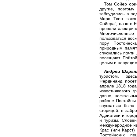
Том Сойер ори
другие, поэтому
заблудились в по
Марк Твен зако
Сойера", на юге Е
провели электрич
Многочисленны
пользоваться вос
пору Постойнск
природным памят
спускались почти 
посещают Пойтой
целым и невредим
Андрей Шарый
туристом, здес
Фердинанд, посети
апреле 1818 года
известнякового 
давно, наскальны
районе Постойны 
спускаться было
сторицей: в заб
Адриатики и город
и туризм. Слове
международное на
Крас (или Карст)
Постойнских п