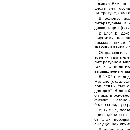
покинул Рим, но 
шесть лет обуч
литературе, фило
В Болонье же,
литературные и 
диссертацию (на 
В 1734 г., 22-
широкими познан
письме написал: 
знающий языки и о
Отправившись
вступил там в чл
литературном мир
так и с политик
вымышленным адре
В 1737 г. моло
Милане (с фальши
принесший ему ев
для дам". В легк
оптики, в основно
физике Ньютона 
более солидную ра
В 1739 г., пос
присоединился к 
от этой поездк
выпущенной двумя
В конце того ж