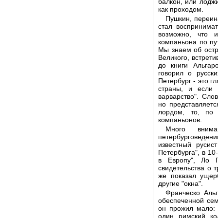
балкон, или лодж
как проходом.
Пушкин, переина
стал воспринима
возможно, что и
компаньона по пу
Мы знаем об остр
Великого, встрети
до книги Альгар
говорил о русски
Петербург - это г
страны, и если 
варварство". Сло
но представляет
лордом, то, по
компаньонов.
Много вним
петербурговедени
известный русис
Петербурга", в 10
в Европу", Ло 
свидетельства о т
же показал ущер
другие "окна".
Франческо Альг
обеспеченной сем
он прожил мало:
один римский ко