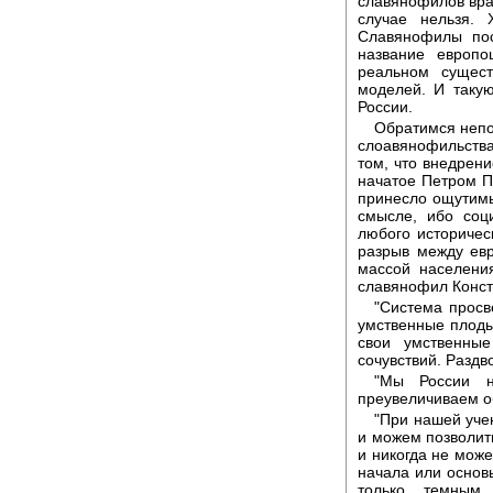
славянофилов враг
случае нельзя. 
Славянофилы пос
название европо
реальном сущест
моделей. И таку
России.
Обратимся непо
слоавянофильства
том, что внедрен
начатое Петром П
принесло ощутимы
смысле, ибо соц
любого историчес
разрыв между ев
массой населени
славянофил Конста
"Система просв
умственные плоды
свои умственны
сочувствий. Раздв
"Мы России н
преувеличиваем о
"При нашей уче
и можем позволит
и никогда не мож
начала или основ
только темным