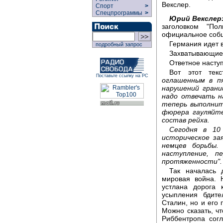
Векслер.
Спорт
>
Спецпрограммы
>
Юрий Векслер
заголовком "П
официальное собщ
Германия идет в
подробный запрос
Захватывающие
Ответное насту
Вот этот текс
Поставьте ссылку на РС
оглашенным в п
нарушений грани
надо отвечать н
теперь выполнит
фюрера гауляйте
состав рейха.
Сегодня в 10
историческое за
немцев борьбы
наступление, п
протяженности".
Так началась 
мировая война. 
устлана дорога 
усыпления бдите
Сталин, но и его
Можно сказать, ч
Риббентропа сог