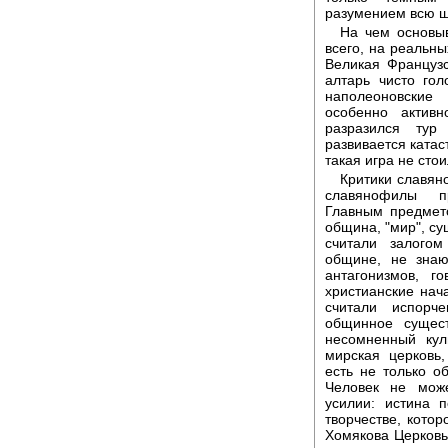
разумением всю ша
На чем основы
всего, на реальны
Великая Француз
алтарь чисто го
наполеоновские
особенно актив
разразился тур
развивается катас
такая игра не стои
Критики славян
славянофилы пр
Главным предмет
община, "мир", су
считали залогом
общине, не знаю
антагонизмов, г
христианские нача
считали испорч
общинное сущест
несомненный кул
мирская церковь
есть не только о
Человек не мож
усилии: истина 
творчестве, кото
Хомякова Церковь