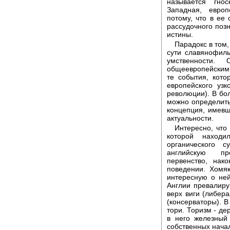
называется гно
Западная, европ
потому, что в ее 
рассудочного позн
истины.
Парадокс в том,
сути славянофиль
умственности.
общеевропейским 
те события, кот
европейского узк
революции). В б
можно определить
концепция, имевш
актуальности.
Интересно, что
которой находи
органического 
английскую пр
первенство, нак
поведении. Хомяк
интересную о ней
Англии превалиру
верх виги (либер
(консерваторы). 
тори. Торизм - де
в него железный
собственных начал