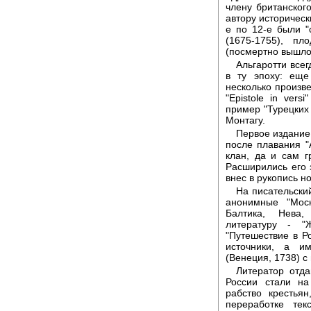
члену британского
автору историческ
е по 12-е были 
(1675-1755), пл
(посмертно вышло 
Альгаротти все
в ту эпоху: еще
несколько произвед
"Epistole in ver
пример "Турецких 
Монтагу.
Первое издание 
после плавания "
клан, да и сам 
Расширились его 
внес в рукопись н
На писательски
анонимные "Моск
Балтика, Нева,
литературу - "
"Путешествие в Р
источники, а и
(Венеция, 1738) с
Литератор отда
России стали н
рабство крестья
переработке те