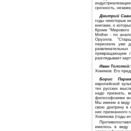
индустриализаци
срочность, незаме
Дмитрий Сави
годы некоторые кн
книгами, о которы
Кроме "Мирового 
Mother - по анал
Оруэлла. "Ста
пересекла уже д
развлекательных
превращающем гр
разглядывает карт
Иван Толстой:
Хомяков. Его пре
Борис Парам
европейской куль
тех русских мысл
надо признать, 
философскими зна
Мы имеем в виду
свою доктрину в 
них признанного 
Хомякова (годы ег
Противопоста
имелось в виду 