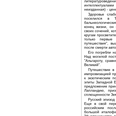
литературоведен
интеллектуала
неизданная) - цен
Здоровье слаб
поселился в Т
бальнеологическ
конец жизни, он 
своих сочений, ко
кругам просветите
только первые
путешествия", вы
после смерти авто
Его погребли н
Над могилой пос
"Альгароту, срав
Великий".
Путешествие в
импровизацией пр
к экзотическим п
элиты Западной Е
предложение прин
Лапландию, при
сплющенности Зем
Русский эпизод
Еще в свой перв
российским посл
большой италофи
"Ньютонианство д