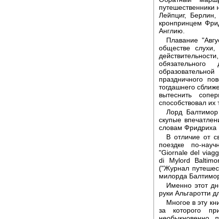
путешественники н
Лейпциг, Берлин
кронпринцем Фрид
Англию.
Плавание "Авгу
обществе слухи,
действительност
обязательного 
образовательн
праздничного пов
тогдашнего сближ
вытеснить сопе
способствовал их 
Лорд Балтимор 
скупые впечатлен
словам Фридриха 
В отличие от с
поездке по-науч
"Giornale del viag
di Mylord Baltim
("Журнал путешес
милорда Балтимора
Именно этот дне
руки Альгаротти дл
Многое в эту кн
за которого пр
необыкновенно 