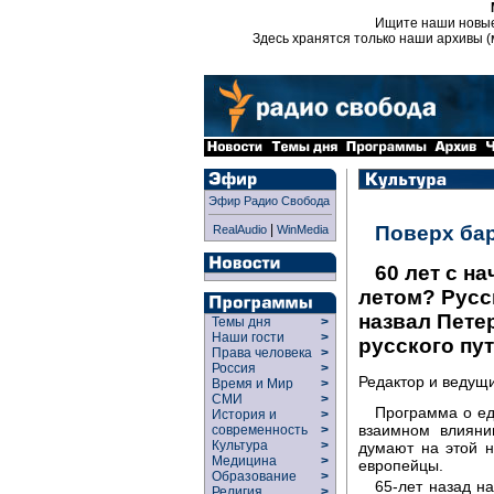
Ищите наши новы
Здесь хранятся только наши архивы (
Эфир Радио Свобода
|
Поверх ба
RealAudio
WinMedia
60 лет с н
летом? Русс
назвал Пете
Темы дня
>
Наши гости
>
русского пу
Права человека
>
Россия
>
Редактор и ведущ
Время и Мир
>
СМИ
>
Программа о ед
История и
>
взаимном влияни
современность
>
Культура
>
думают на этой н
Медицина
>
европейцы.
Образование
>
65-лет назад н
Религия
>