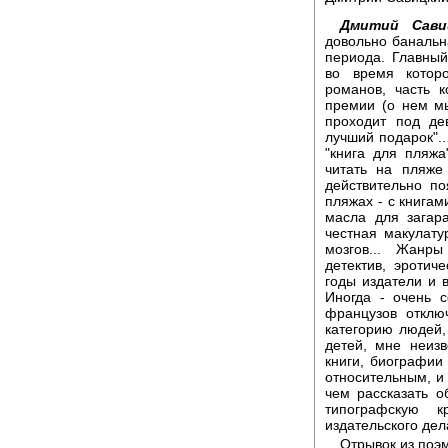
Дмитий Сави
довольно банальн
периода. Главный,
во время котор
романов, часть 
премии (о нем мы
проходит под де
лучший подарок"..
"книга для пляжа
читать на пляже
действительно п
пляжах - с книгам
масла для загара
честная макулату
мозгов... Жанр
детектив, эротич
годы издатели и 
Иногда - очень 
французов отклю
категорию людей,
детей, мне неизв
книги, биографии
относительным, и
чем рассказать о
типографскую к
издательского дела
Отрывок из поэ