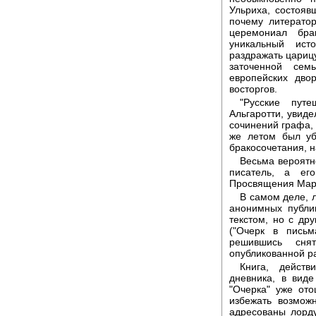
Ульриха, состояв
почему литерато
церемониал бра
уникальный ист
раздражать цариц
заточенной сем
европейских дво
восторгов.
"Русские пут
Альгаротти, увиде
сочинений графа, 
же летом был уб
бракосочетания, н
Весьма вероятно
писатель, а ег
Просвящения Марк
В самом деле, 
анонимных публи
текстом, но с дру
("Очерк в письм
решившись сня
опубликованной р
Книга, действ
дневника, в вид
"Очерка" уже от
избежать возмож
адресованы лорду