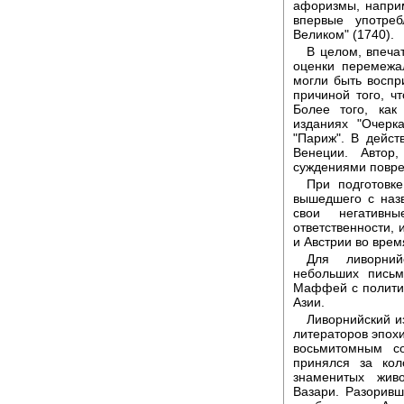
афоризмы, наприм
впервые употре
Великом" (1740).
В целом, впеча
оценки перемежа
могли быть воспр
причиной того, ч
Более того, как
изданиях "Очерк
"Париж". В дейст
Венеции. Автор
суждениями повре
При подготовке
вышедшего с назв
свои негативн
ответственности, 
и Австрии во врем
Для ливорний
небольших письм
Маффей с полити
Азии.
Ливорнийский и
литераторов эпохи
восьмитомным со
принялся за кол
знаменитых живо
Вазари. Разоривш