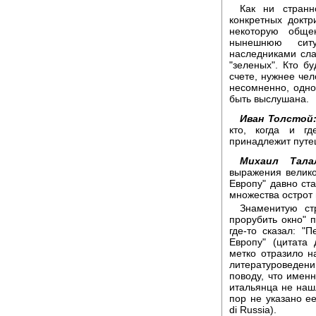
Как ни странн
конкретных доктр
некоторую обще
нынешнюю сит
наследниками сла
"зеленых". Кто б
счете, нужнее че
несомненно, одно
быть выслушана.
Иван Толстой
кто, когда и гд
принадлежит путе
Михаил Тала
выражения велико
Европу" давно ст
множества острот 
Знаменитую ст
прорубить окно" 
где-то сказал: "
Европу" (цитата 
метко отразило н
литературоведен
поводу, что именн
итальянца не нашл
пор не указано ее
di Russia).