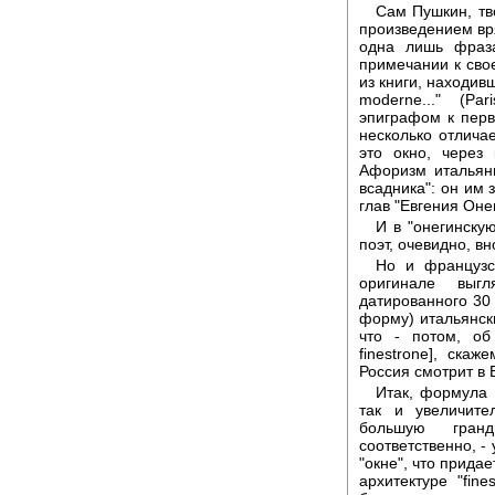
Сам Пушкин, тв
произведением вря
одна лишь фраз
примечании к свое
из книги, находивш
moderne..." (Pa
эпиграфом к перв
несколько отлича
это окно, через
Афоризм итальян
всадника": он им 
глав "Евгения Онег
И в "онегинскую
поэт, очевидно, в
Но и французс
оригинале выг
датированного 30
форму) итальянски
что - потом, о
finestrone], ска
Россия смотрит в 
Итак, формула 
так и увеличит
бoльшую гранд
соответственно, -
"окне", что прида
архитектуре "fin