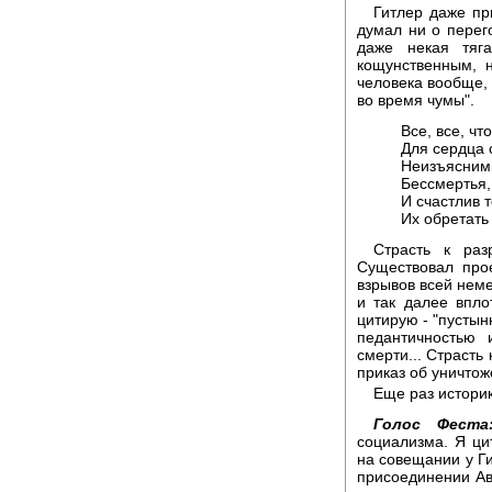
Гитлер даже пр
думал ни о перег
даже некая тяг
кощунственным, 
человека вообще, 
во время чумы".
Все, все, чт
Для сердца 
Неизъясним
Бессмертья,
И счастлив т
Их обретать 
Страсть к раз
Существовал про
взрывов всей нем
и так далее впло
цитирую - "пустын
педантичностью 
смерти... Страсть
приказ об уничтож
Еще раз истори
Голос Феста
социализма. Я ци
на совещании у Ги
присоединении Авс