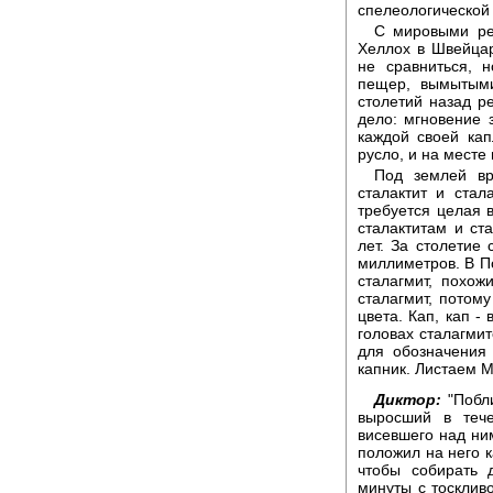
спелеологической
С мировыми ре
Хеллох в Швейца
не сравниться, 
пещер, вымытыми
столетий назад р
дело: мгновение 
каждой своей кап
русло, и на месте
Под землей вр
сталактит и стал
требуется целая 
сталактитам и ст
лет. За столетие 
миллиметров. В П
сталагмит, похо
сталагмит, потому
цвета. Кап, кап -
головах сталагми
для обозначения
капник. Листаем М
Диктор:
"Побли
выросший в теч
висевшего над ним
положил на него к
чтобы собирать 
минуты с тосклив