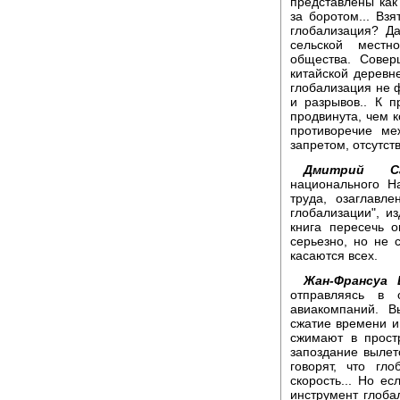
представлены как
за боротом... Взя
глобализация? Д
сельской местн
общества. Совер
китайской деревн
глобализация не 
и разрывов.. К 
продвинута, чем к
противоречие ме
запретом, отсутст
Дмитрий Са
национального Н
труда, озаглавле
глобализации", и
книга пересечь 
серьезно, но не 
касаются всех.
Жан-Франсуа
отправляясь в
авиакомпаний. В
сжатие времени и
сжимают в прост
запоздание вылет
говорят, что гло
скорость... Но е
инструмент глоба