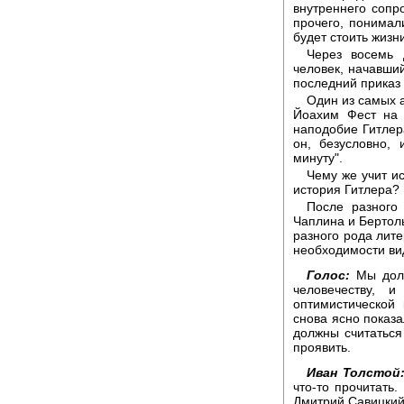
внутреннего сопро
прочего, понимал
будет стоить жизн
Через восемь 
человек, начавши
последний приказ 
Один из самых 
Йоахим Фест на 
наподобие Гитлера
он, безусловно,
минуту".
Чему же учит и
история Гитлера?
После разного 
Чаплина и Бертол
разного рода лите
необходимости вид
Голос:
Мы долж
человечеству, 
оптимистической
снова ясно показа
должны считаться
проявить.
Иван Толстой
что-то прочитать.
Дмитрий Савицкий