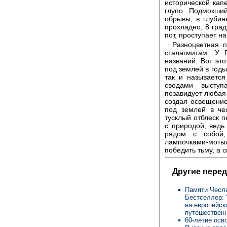
исторической кап
глупо. Подмокши
обрывы, в глубин
прохладно, 8 град
пот, проступает на
Разноцветная 
сталагмитам. У 
названий. Вот эт
под землей в год
так и называется
сводами выступ
позавидует любая 
создал освещени
под землей в че
тусклый отблеск 
с природой, ведь 
рядом с собой,
лампочками-мотыл
победить тьму, а 
Другие перед
Памяти Чесла
Бестселлер: 
на европейск
путешественн
60-летие осв