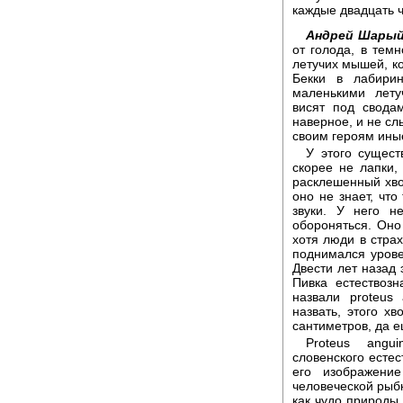
каждые двадцать ч
Андрей Шарый
от голода, в темн
летучих мышей, ко
Бекки в лабири
маленькими лету
висят под свода
наверное, и не сл
своим героям ины
У этого сущест
скорее не лапки,
расклешенный хвос
оно не знает, что
звуки. У него н
обороняться. Оно
хотя люди в страх
поднимался урове
Двести лет назад
Пивка естествоз
назвали proteus
назвать, этого хв
сантиметров, да 
Proteus angui
словенского естес
его изображени
человеческой рыб
как чудо природы