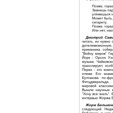
Позже, гора
Зевнешь пар
уляжешься н
Может быть,
сигарету,
Позже, гора
Или нет, на
Дмитрий Сави
читать, их нужно 
дотелевизионную
приемника собир
"Войну миров" Ге
Йорк - Орсон Уэл
музыка Чайковск
транслирует, осо
Перек - это комп
пляже. Его знам
Булгакова по-фр
Фитцджеральда..
мировой классик
Вышли научные к
"Хочу все знать".
интервью Жоржа Б
Жорж Бельмон
следующий. Неда
Рабитаем, я услы