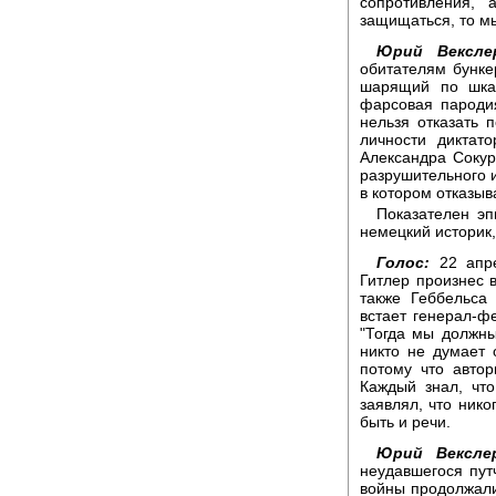
сопротивления, 
защищаться, то мы
Юрий Вексле
обитателям бунке
шарящий по шка
фарсовая пародия
нельзя отказать 
личности диктато
Александра Сокур
разрушительного и
в котором отказыв
Показателен эп
немецкий историк
Голос:
22 апре
Гитлер произнес в
также Геббельса
встает генерал-ф
"Тогда мы должн
никто не думает 
потому что авто
Каждый знал, что
заявлял, что нико
быть и речи.
Юрий Вексле
неудавшегося пут
войны продолжали