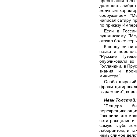
пребывания в Авст
должность либрет
желчным характер
сооружением "Ме
написал сатиру пр
по приказу Импера
Если в России
пушкинскому "Ме
оказал более серь
К концу жизни 
языки и перепеч
"Русские Путеш
опубликовали во
Голландии, в Прус
знания и прони
министра".
Особо широкий 
фразы цитировали
выражение", вероя
Иван Толстой:
"Пещера бы
перекрещивающихс
Говорили, что мо
сети расщелин и 
самую глубь зем
лабиринтом, и та
немыслимое дело"