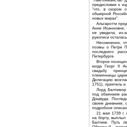
предисловии к из
"что, в скором 
обширной Российс
новых мирах".
Альгаротти пре
Анне Иоанновне, 
не увидела, из-
рукописи осталась
Несомненно, чт
поэмы о Петре П
последнего рас
Петербурге.
Второе посещен
когда Георг II 
свадьбу принц
племянницы цариц
Делегацию возгла
1751), приятель и
Лорд Балтимор 
под обаянием рас
Дэшвуда. Послед
своем дневнике, о
подробное описани
21 мая 1739 г. 
на борту, выплыл
Балтике. Путь л
Обратный марш