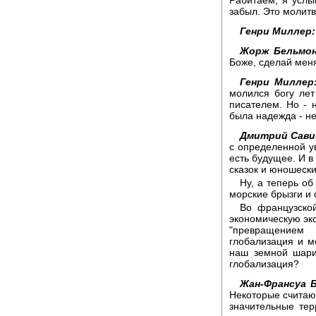
забыл. Это молитва
Генри Миллер:
Жорж Бельмо
Боже, сделай меня
Генри Миллер
молился богу лет
писателем. Но - н
была надежда - не
Дмитрий Сави
с определенной ув
есть будущее. И в
сказок и юношески
Ну, а теперь о
морские брызги и 
Во французско
экономическую эк
"превращением
глобализация и мо
наш земной шари
глобализация?
Жан-Франсуа 
Некоторые считают
значительные тер