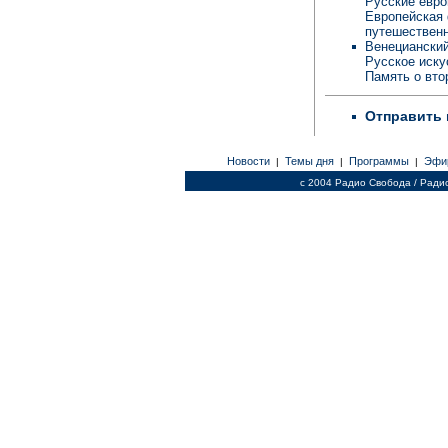
Русские евро
Европейская 
путешественн
Венецианский
Русское иску
Память о вто
Отправить 
Новости
Темы дня
Программы
Эфи
|
|
|
c 2004 Радио Свобода / Ради