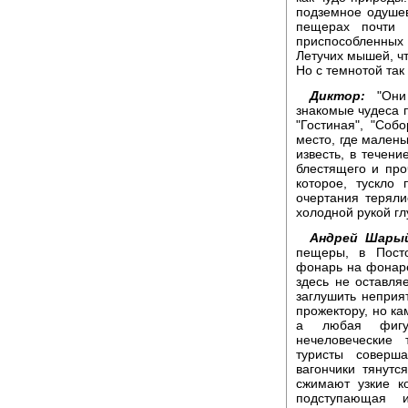
подземное одушев
пещерах почти 
приспособленны
Летучих мышей, чт
Но с темнотой так
Диктор:
"Они 
знакомые чудеса 
"Гостиная", "Соб
место, где малень
известь, в течен
блестящего и про
которое, тускло 
очертания теряли
холодной рукой г
Андрей Шары
пещеры, в Посто
фонарь на фонаре
здесь не оставляе
заглушить неприят
прожектору, но ка
а любая фигур
нечеловеческие
туристы соверш
вагончики тянутс
сжимают узкие к
подступающая и