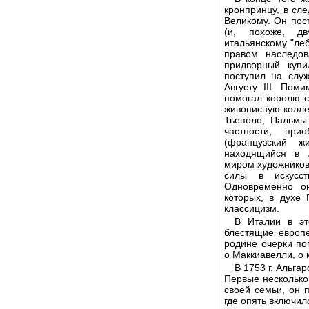
кронпринцу, в сл
Великому. Он пост
(и, похоже, дв
итальянскому "леб
правом наследов
придворный купи
поступил на слу
Августу III. Пом
помогал королю с
живописную колле
Тьеполо, Пальмы
частности, при
(французский ж
находящийся в 
миром художников
силы в искусст
Одновременно он
которых, в духе
классицизм.
В Италии в эт
блестящие европ
родине очерки по
о Маккиавелли, о 
В 1753 г. Альга
Первые несколько 
своей семьи, он 
где опять включил