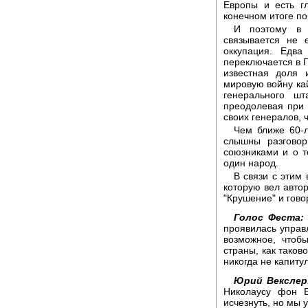
Европы и есть г
конечном итоге по
И поэтому в 
связывается не 
оккупация. Едва
переключается в Г
известная доля 
мировую войну ка
генерального ш
преодолевая при 
своих генералов, 
Чем ближе 60-л
слышны разговор
союзниками и о т
один народ.
В связи с этим
которую вел автор
"Крушение" и гово
Голос Феста:
проявилась управ
возможное, чтоб
страны, как таков
никогда не капиту
Юрий Векслер
Николаусу фон 
исчезнуть, но мы 