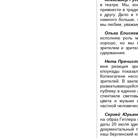
в театре. Мы, ко
привнести в тради
к другу. Дело в 
намного больше, ч
мы любим, уважае
Ольга Елисеев
исполняю роль м
хорошо, но мы в
зрителем и зрите
сдержаннее.
Нета Пречист
мне реакция зри
клоунады показа
Копенгагене нес
зрителей. В закл
разматывающейс
публику в единое
спектакле свето
цвета и музыки 
частной человечес
Сергей Юрьен
на образ Гитлера 
даты 20 июля зд
документальный т
наш берлинский к