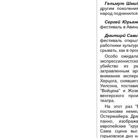
Гельмут Шми
другим поколени
народ подчинился 
Сергей Юрьен
фестиваль в Авин
Дмитирй Сави
фестиваль откры
работники культу
срывать, как в пр
Особо ожидала
экспрессионистск
убийство из р
затравленным ар
внимание экспер
Херцога, снявшег
Уилсона, постав
"Войцека" и Жоз
венгерского про
театра.
На этот раз "
постановке неме
Остермайера. Дре
панно, изображ
европейские "х
Сама сцена выг
горьковское дно н