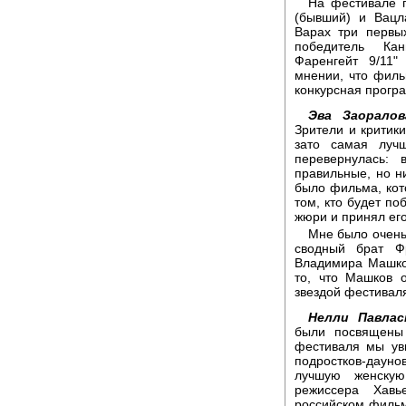
На фестивале п
(бывший) и Вацл
Варах три первы
победитель Кан
Фаренгейт 9/11
мнении, что филь
конкурсная прогр
Эва Заоралов
Зрители и критик
зато самая луч
перевернулась: 
правильные, но н
было фильма, кот
том, кто будет п
жюри и принял ег
Мне было очень
сводный брат Ф
Владимира Машко
то, что Машков 
звездой фестивал
Нелли Павлас
были посвящены 
фестиваля мы уви
подростков-даунов
лучшую женску
режиссера Хавь
российском фильм