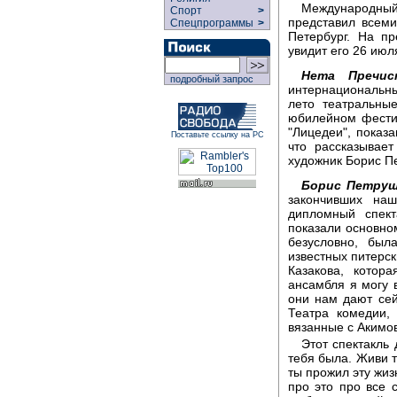
Международный
Спорт
>
представил всеми
Спецпрограммы
>
Петербург. На п
увидит его 26 июл
Нета Пречист
подробный запрос
интернациональн
лето театральны
юбилейном фести
"Лицедеи", показ
Поставьте ссылку на РС
что рассказывает
художник Борис П
Борис Петруш
закончивших наш
дипломный спект
показали основном
безусловно, бы
известных питерск
Казакова, котор
ансамбля я могу в
они нам дают се
Театра комедии,
вязанные с Акимов
Этот спектакль 
тебя была. Живи т
ты прожил эту жиз
про это про все с