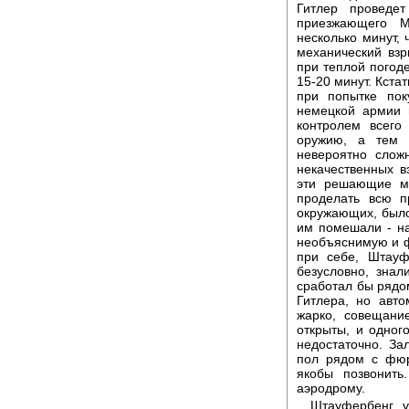
Гитлер проведет
приезжающего 
несколько минут, 
механический взр
при теплой погоде
15-20 минут. Кста
при попытке пок
немецкой армии 
контролем всего
оружию, а тем 
невероятно слож
некачественных в
эти решающие м
проделать всю п
окружающих, было
им помешали - на
необъяснимую и ф
при себе, Штауф
безусловно, знал
сработал бы рядом
Гитлера, но авто
жарко, совещани
открыты, и одног
недостаточно. За
пол рядом с фюр
якобы позвонит
аэродрому.
Штауфербенг у