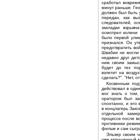
сработал вовремя
минут раньше. Гео
должен был быть 
передан, как вы
следователей, ос
закладки взрывч
осмотрел колени 
было первой улик
признался. Он ут
предотвратить во
Швабии не могли
недавно друг детс
ним своим замысл
будет до тех по
взлетит на воздух
сделать?". "Нет, о
Косвенным под
действовал в одино
мог знать о том,
оратором был за
спонтанно, и его
в концлагерь Закс
отдельной каме
процессе после во
противники режим
фильм и сам сыгр
Эльзер своим ч
уже запущенный м