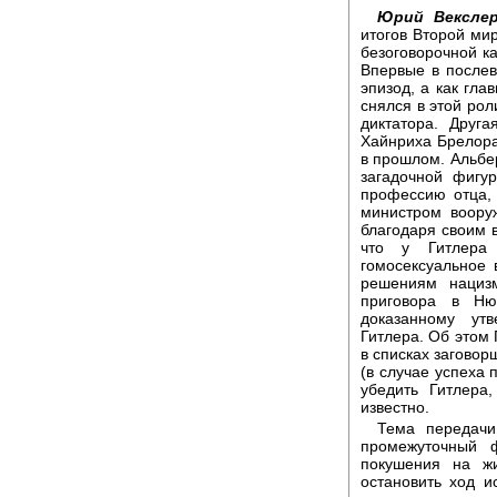
Юрий Векслер
итогов Второй ми
безоговорочной ка
Впервые в после
эпизод, а как гла
снялся в этой ро
диктатора. Друг
Хайнриха Брелора
в прошлом. Альбе
загадочной фигу
профессию отца,
министром воору
благодаря своим 
что у Гитлера
гомосексуальное
решениям нациз
приговора в Ню
доказанному ут
Гитлера. Об этом 
в списках заговор
(в случае успеха 
убедить Гитлера
известно.
Тема передачи
промежуточный 
покушения на ж
остановить ход и