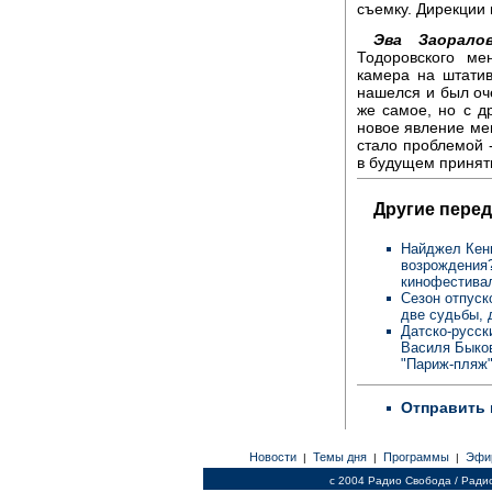
съемку. Дирекции
Эва Заоралов
Тодоровского ме
камера на штати
нашелся и был оче
же самое, но с д
новое явление мен
стало проблемой -
в будущем принят
Другие перед
Найджел Кенн
возрождения
кинофестива
Cезон отпуск
две судьбы, 
Датско-русск
Василя Быков
"Париж-пляж
Отправить 
Новости
Темы дня
Программы
Эфи
|
|
|
c 2004 Радио Свобода / Ради