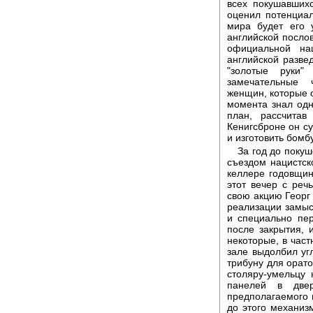
всех покушавшихс
оценил потенциа
мира будет его 
английской послов
официальной на
английской разве
"золотые руки
замечательные 
женщин, которые о
момента знал од
план, рассчита
Кенигсброне он су
и изготовить бомбу
За год до поку
съездом нацистск
келлере годовщин
этот вечер с ре
свою акцию Георг
реализации замыс
и специально пе
после закрытия, 
некоторые, в част
зале выдолбил уг
трибуну для орат
столяру-умельцу 
панелей в две
предполагаемого 
до этого механиз