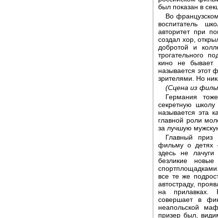
был показан в сек
Во французском
воспитатель шк
авторитет при п
создал хор, откры
добротой и колл
трогательного по
кино не бывает 
называется этот 
зрителями. Но ник
(Сцена из филь
Германия тож
секретную школу 
называется эта к
главной роли мол
за лучшую мужску
Главный приз 
фильму о детях 
здесь не лачуги
безликие новы
спортплощадками. 
все те же подрос
автостраду, прояв
на прилавках. 
совершает в фи
неапольской маф
призер был, види