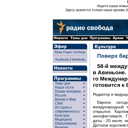
Ищите наши новы
Здесь хранятся только наши архивы (
Эфир Радио Свобода
Поверх ба
|
RealAudio
WinMedia
58-й межд
в Авиньоне.
го Междунар
Темы дня
>
готовится к
Наши гости
>
Права человека
>
Редактор и ведущ
Россия
>
Время и Мир
>
Европа сегод
СМИ
>
международный т
История и
>
открылся. Карло
современность
>
Культура
>
кинофестиваля. 
Медицина
>
даты - 20 июля, 
Образование
>
Датском королевст
Религия
>