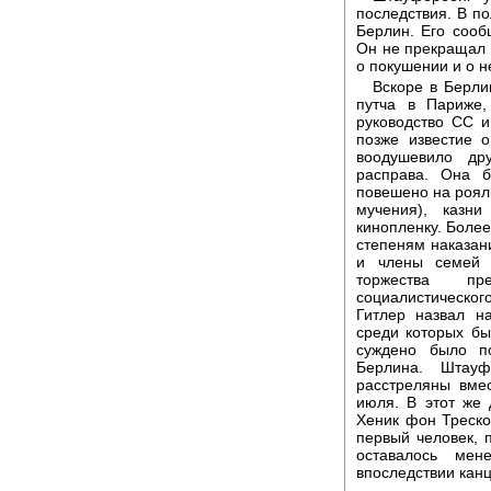
последствия. В по
Берлин. Его сооб
Он не прекращал 
о покушении и о н
Вскоре в Берли
путча в Париже,
руководство СС и
позже известие о
воодушевило др
расправа. Она б
повешено на роял
мучения), казн
кинопленку. Более
степеням наказан
и члены семей 
торжества пр
социалистическог
Гитлер назвал н
среди которых бы
суждено было п
Берлина. Штау
расстреляны вме
июля. В этот же
Хеник фон Треско
первый человек, 
оставалось мен
впоследствии кан