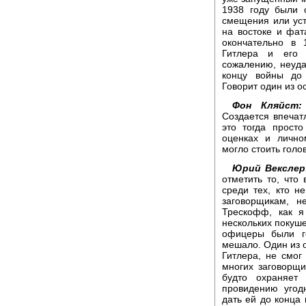
1938 году были 
смещения или уст
на востоке и фат
окончательно в 
Гитлера и его 
сожалению, неуда
концу войны до
Говорит один из о
Фон Кляйст:
Создается впечат
это тогда прост
оценках и лично
могло стоить голов
Юрий Векслер
отметить то, что
среди тех, кто н
заговорщикам, н
Трескофф, как я
нескольких покуш
офицеры были го
мешало. Один из 
Гитлера, не смог
многих заговорщи
будто охраняет
провидению угод
дать ей до конца 