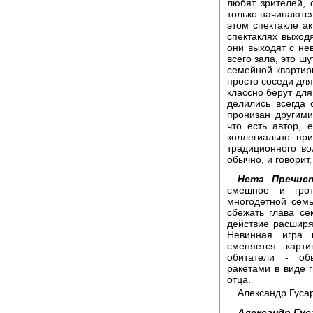
любят зрителей, 
только начинаются
этом спектакле а
спектаклях выходя
они выходят с не
всего зала, это ш
семейной квартиры
просто соседи для 
классно берут для
делились всегда 
пронизан другими
что есть автор, 
коллегиально при
традиционного во
обычно, и говорит,
Нета Пречист
смешное и грот
многодетной семь
сбежать глава се
действие расширя
Невинная игра 
сменяется карт
обитатели - об
ракетами в виде 
отца.
Александр Гусар
Александр Гус