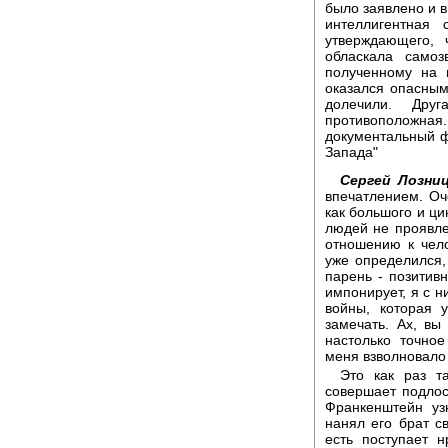
было заявлено и в
интеллигентная
утверждающего,
обласкала самоз
полученному на 
оказался опасным
долечили. Дру
противоположн
документальный ф
Запада"
Сергей Лозниц
впечатлением. Оч
как большого и ци
людей не проявле
отношению к чело
уже определился, 
парень - позитив
импонирует, я с н
войны, которая 
замечать. Ах, вы
настолько точное
меня взволновало 
Это как раз та
совершает подлос
Франкенштейн узн
нанял его брат св
есть поступает н