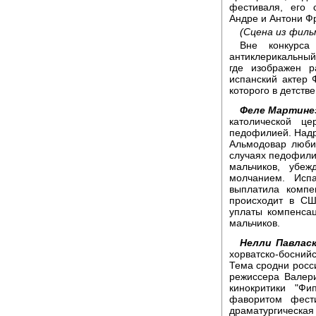
фестиваля, его 
Андре и Антони Ф
(Сцена из филь
Вне конкурса
антиклерикальны
где изображен р
испанский актер 
которого в детств
Феле Мартине
католической ц
педофилией. Надру
Альмодовар любит
случаях педофили
мальчиков, убе
молчанием. Исп
выплатила компе
происходит в СШ
уплаты компенса
мальчиков.
Нелли Павласк
хорватско-босни
Тема сродни росс
режиссера Валер
кинокритики "Фи
фаворитом фест
драматургическая 