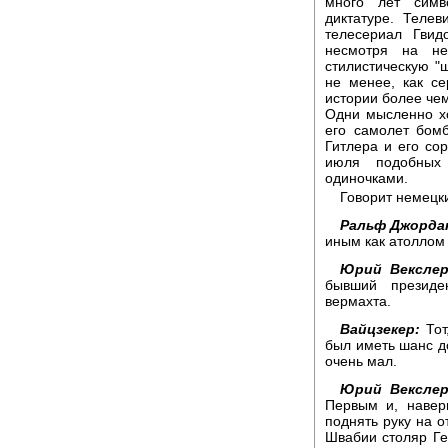
много лет симв
диктатуре. Теле
телесериал Гвид
несмотря на н
стилистическую "
не менее, как с
истории более чем
Одни мысленно хо
его самолет бомб
Гитлера и его сор
июля подобных
одиночками.
Говорит немецк
Ральф Джорда
иным как атоллом 
Юрий Векслер
бывший президе
вермахта.
Вайцзекер:
Тот
был иметь шанс до
очень мал.
Юрий Векслер
Первым и, навер
поднять руку на о
Швабии столяр Ге