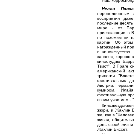
Наш корреспонд
Нелли Павлас
переполненным 
восприятия даж
последние десять
мире - от Пари
приезжающие в В
не похожим ни н
картин. Об этом
награжденный при
в киноискусство
занавес, хорошо 
киностудию Барр
Твист". В Праге с
американский а
трилогии "Власт
фестивальных д
Австрии, Германи
кумиром. Илай
фестивальную про
своим участием - 
Кинозвезды-жен
жюри, и Жаклин Би
же, как в "Челове
живая, общительн
день своей жизни 
Жаклин Биссет.