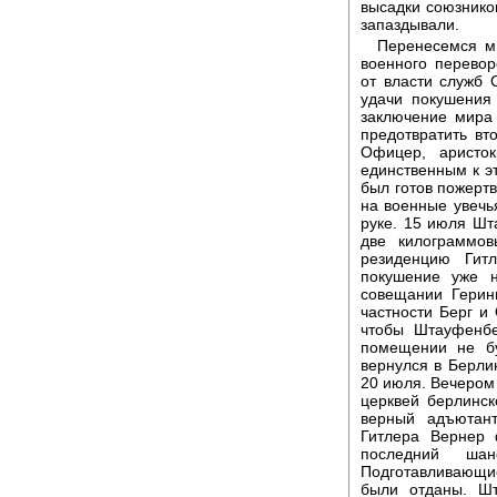
высадки союзнико
запаздывали.
Перенесемся м
военного перево
от власти служб 
удачи покушения
заключение мира
предотвратить вт
Офицер, аристо
единственным к эт
был готов пожертв
на военные увечья
руке. 15 июля Шт
две килограммо
резиденцию Гит
покушение уже н
совещании Геринг
частности Берг и
чтобы Штауфенбе
помещении не б
вернулся в Берлин
20 июля. Вечером
церквей берлинс
верный адъютан
Гитлера Вернер 
последний ша
Подготавливающи
были отданы. Шт