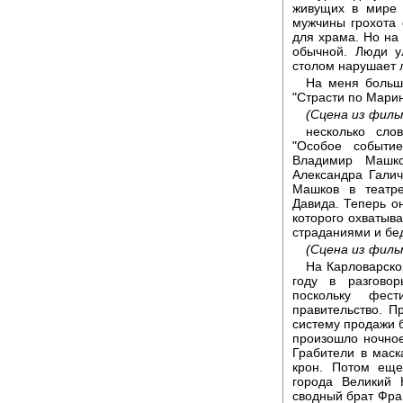
живущих в мире 
мужчины грохота 
для храма. Но на 
обычной. Люди у
столом нарушает 
На меня больш
"Страсти по Мари
(Сцена из филь
несколько сло
"Особое событи
Владимир Машко
Александра Галич
Машков в театре
Давида. Теперь о
которого охватыва
страданиями и бе
(Сцена из филь
На Карловарско
году в разгово
поскольку фес
правительство. 
систему продажи 
произошло ночное
Грабители в маск
крон. Потом еще
города Великий
сводный брат Фра