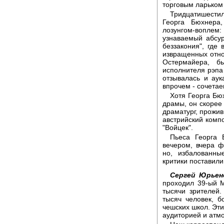
торговым ларьком
Тридцатишести
Георга Бюхнера
лозунгом-вопле
узнаваемый абсур
беззакония", где
извращенных отно
Остермайера, б
исполнителя рэпа 
отзывалась и аук
впрочем - сочетае
Хотя Георга Бю
драмы, он скорее 
драматург, прожив
австрийский комп
"Войцек".
Пьеса Георга 
вечером, вчера 
но, избалованны
критики поставили
Сергей Юрьен
проходил 39-ый 
тысячи зрителей
тысяч человек, б
чешских школ. Эти
аудиторией и атм