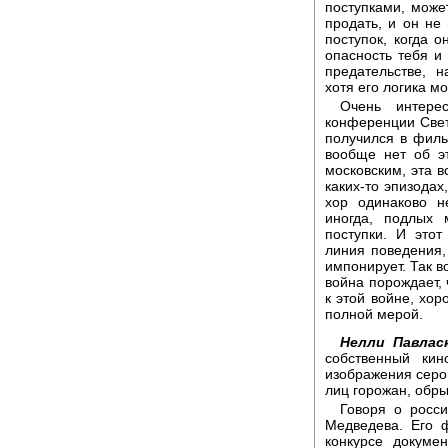
поступками, може
продать, и он не
поступок, когда о
опасность тебя и 
предательстве, 
хотя его логика м
Очень интере
конференции Света
получился в филь
вообще нет об э
московским, эта в
каких-то эпизодах
хор одинаково н
иногда, подлых
поступки. И этот
линия поведения, 
импонирует. Так во
война порождает, 
к этой войне, хо
полной мерой.
Нелли Павласк
собственный кин
изображения серог
лиц горожан, обры
Говоря о росси
Медведева. Его 
конкурсе докуме