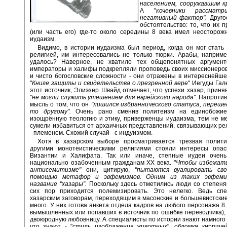
населением, сооружавшим к
А "
кочевники рассматр
негативный фактор".
Друго
обстоятельство: то, что их 
(или часть его) где-то около середины 8 века имел неосторож
иудаизм.
Видимо, в истории иудаизма был период, когда он мог стать
религией, им интересовались не только тюрки. Арабы, наприм
удалось? Наверное, не хватило тех общепонятных аргумент
императоры и халифы подкрепляли проповедь своих миссионеров
и чисто богословские сложности - они отражены в интереснейше
"
Книге защиты и свидетельства о презренной вере
" Иегуды Гал
этот источник, Элиэзер Швайд отмечает, что успехи хазар, приня
"не могли служить утешением для еврейского народа"
. Напротив
мысль о том, что он
"лишился избраннического статуса, переше
то другому".
Очень рано сменив политеизм на единобожие
изощрённую теологию и этику, приверженцы иудаизма, тем не ме
сумели избавиться от архаичных представлений, связывающих ре
- племенем. Схожий случай - с индуизмом.
Хотя в хазарском выборе просматривается трезвая полити
другими монотеистическими религиями стояли интересы опас
Византии и Халифата. Так или иначе, степные иудеи очень
национально озабоченным гражданам ХХ века. "
Чтобы избежать
антисемитизме"
они, цитирую,
"пытаются вуалировать сво
помощью метафор и эвфемизмов. Одним из таких эвфеми
название "хазары".
Поскольку
здесь отметились люди со степеня
сих пор приходится полемизировать. Это нелегко. Ведь сп
хазарским заговорам, переходящим в масонские и большевистские
много. У них готова анкета отдела кадров на любого персонажа 8 
вымышленных или попавших в источник по ошибке переводчика), 
двоюродную любовницу. А специалисты по истории знают намного 
что знают - "
стиль изображения животных
", обломки кирпиче