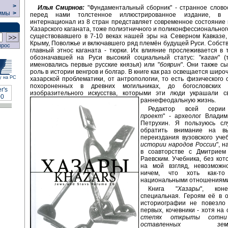
>
Илья Смирнов:
"Фундаментальный сборник" - странное слово
ммы
>
перед нами толстенное иллюстрированное издание, в
интернационал из 8 стран представляет современное состояние
Хазарского каганата, тоже полиэтничного и поликонфессионального
существовавшего в 7-10 веках нашей эры на Северном Кавказе,
Крыму, Поволжье и включавшего ряд племён будущей Руси. Собств
прос
главный этнос каганата - тюрки. Их влияние прослеживается в 
обозначавшей на Руси высокий социальный статус: "
каган
" (
именовались первые русские князья) или "
боярин
". Они также с
роль в истории венгров и болгар. В книге как раз освещается шир
у на РС
хазарской проблематики, от антропологии, то есть физического 
похороненных в древних могильниках, до богословских 
изобразительного искусства, которыми эти люди украшали с
раннефеодальную жизнь.
Редактор всей сери
проект
" - археолог Владим
Петрухин. Я пользуюсь сл
обратить внимание на в
переиздания вузовского учеб
истории народов России
", 
в соавторстве с Дмитрием
Раевским. Учебника, без кот
на мой взгляд, невозможн
ничем, что хоть как-т
национальными отношениям
Книга "
Хазары
", кон
специальная. Героям её в 
историографии не повезло 
первых, кочевники - хотя на
степях открыты сотни 
оставленных землед