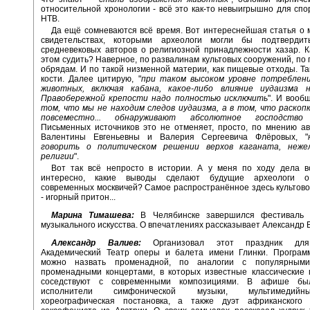
относительной хронологии - всё это как-то невыигрышно для спо
НТВ.
Да ещё сомневаются всё время. Вот интереснейшая статья о
свидетельствах, которыми археологи могли бы подтверди
средневековых авторов о религиозной принадлежности хазар. 
этом судить? Наверное, по развалинам культовых сооружений, по
обрядам. И по такой низменной материи, как пищевые отходы. Так
кости. Далее цитирую, "
при таком высоком уровне потреблени
животных, включая кабана, какое-либо влияние иудаизма 
Правобережной крепости надо полностью исключить
". И вооб
том, что мы не находим следов иудаизма, а в том, что раскоп
повсеместно... обнаруживают абсолютное господство 
Письменных источников это не отменяет, просто, по мнению ав
Валентины Евгеньевны и Валерия Сергеевича Флёровых, "
говорить о политическом решении верхов каганата, неже
религии
".
Вот так всё непросто в истории. А у меня по ходу дела во
интересно, какие выводы сделают будущие археологи о
современных москвичей? Самое распространённое здесь культов
- игорный притон...
Марина Тимашева:
В Челябинске завершился фестиваль 
музыкального искусства. О впечатлениях рассказывает Александр 
Александр Валиев:
Организовал этот праздник для
Академический Театр оперы и балета имени Глинки. Програм
можно назвать променадной, по аналогии с популярным
променадными концертами, в которых известные классические 
соседствуют с современными композициями. В афише бы
исполнители симфонической музыки, мультимедийн
хореографическая постановка, а также дуэт африканского