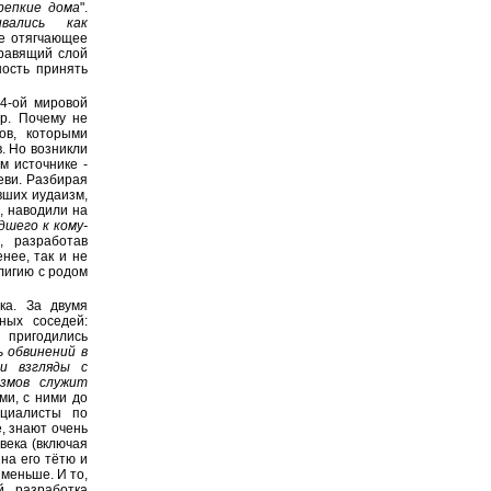
репкие дома
".
ивались как
е отягчающее
правящий слой
ность принять
 4-ой мировой
ер. Почему не
ов, которыми
. Но возникли
м источнике -
еви. Разбирая
вших иудаизм,
, наводили на
дшего к кому-
, разработав
нее, так и не
лигию с родом
ка. За двумя
ных соседей:
 пригодились
 обвинений в
и взгляды с
змов служит
ми, с ними до
ециалисты по
, знают очень
века (включая
на его тётю и
меньше. И то,
й, разработка