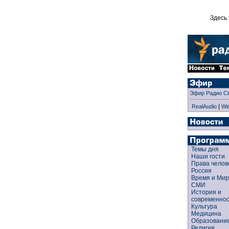
Здесь 
Эфир Радио С
|
RealAudio
Wi
Темы дня
Наши гости
Права чело
Россия
Время и Ми
СМИ
История и
современно
Культура
Медицина
Образован
Религия