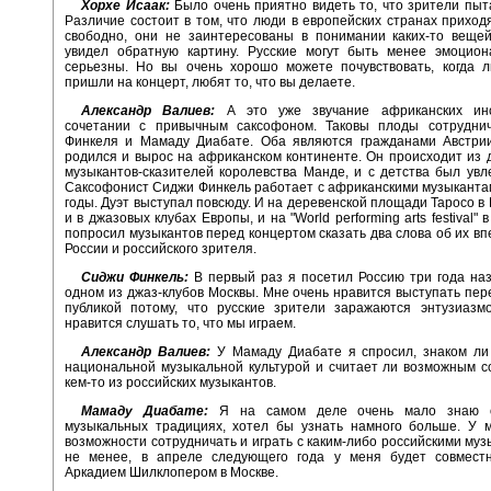
Хорхе Исаак:
Было очень приятно видеть то, что зрители пыт
Различие состоит в том, что люди в европейских странах приход
свободно, они не заинтересованы в понимании каких-то вещей
увидел обратную картину. Русские могут быть менее эмоцион
серьезны. Но вы очень хорошо можете почувствовать, когда л
пришли на концерт, любят то, что вы делаете.
Александр Валиев:
А это уже звучание африканских инс
сочетании с привычным саксофоном. Таковы плоды сотрудни
Финкеля и Мамаду Диабате. Оба являются гражданами Австри
родился и вырос на африканском континенте. Он происходит из 
музыкантов-сказителей королевства Манде, и с детства был увл
Саксофонист Сиджи Финкель работает с африканскими музыканта
годы. Дуэт выступал повсюду. И на деревенской площади Таросо в 
и в джазовых клубах Европы, и на "World performing arts festival" 
попросил музыкантов перед концертом сказать два слова об их вп
России и российского зрителя.
Сиджи Финкель:
В первый раз я посетил Россию три года наз
одном из джаз-клубов Москвы. Мне очень нравится выступать пер
публикой потому, что русские зрители заражаются энтузиазмо
нравится слушать то, что мы играем.
Александр Валиев:
У Мамаду Диабате я спросил, знаком ли 
национальной музыкальной культурой и считает ли возможным с
кем-то из российских музыкантов.
Мамаду Диабате:
Я на самом деле очень мало знаю о
музыкальных традициях, хотел бы узнать намного больше. У 
возможности сотрудничать и играть с каким-либо российскими муз
не менее, в апреле следующего года у меня будет совмест
Аркадием Шилклопером в Москве.