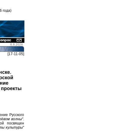
6 года)
6.8.2026
[17-11-05]
нске.
рской
ение
 проекты
ение Русского
 рёвом волны
".
рой посвящен
ты культуры
"