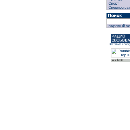
Спорт
Спецпрогра
подробный за
Поставьте ссылк