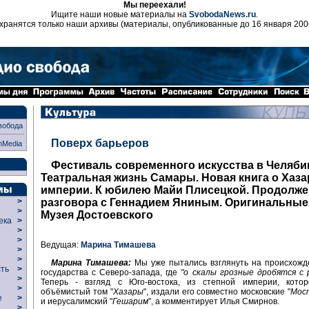
Мы переехали!
Ищите наши новые материалы на
SvobodaNews.ru
.
хранятся только наши архивы (материалы, опубликованные до 16 января 200
вобода
Поверх барьеров
nMedia
Фестиваль современного искусства в Челяби
Театральная жизнь Самары. Новая книга о Хаза
империи. К юбилею Майи Плисецкой. Продолж
разговора с Геннадием Яниным. Оригинальные
>
>
Музея Достоевского
века
>
>
р
>
Ведущая:
Марина Тимашева
>
>
Марина Тимашева:
Мы уже пытались взглянуть на происхожд
сть
>
государства с Северо-запада, где
"о скалы грозные дробятся с
>
Теперь - взгляд с Юго-востока, из степной империи, кото
>
объёмистый том "
Хазары
", издали его совместно московские "
Мос
ие
>
и иерусалимский "
Гешарим
", а комментирует Илья Смирнов.
>