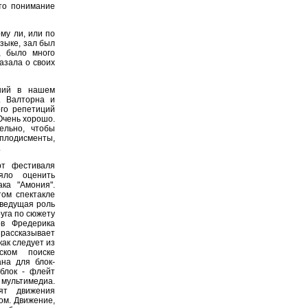
сто понимание
му ли, или по
зыке, зал был
, было много
азала о своих
ший в нашем
. Валторна и
ого репетиций
Очень хорошо.
ельно, чтобы
аплодисменты,
.
рт фестиваля
яло оценить
ка "Амония".
том спектакле
 ведущая роль
руга по сюжету
ов Фредерика
 рассказывает
как следует из
ском поиске
на для блок-
блок - флейт
 мультимедиа.
ят движения
ом. Движение,