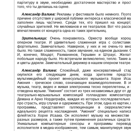
партитуру в звуке, необходимо достаточное мастерство и про
того, что ты делаешь на сцене.
Александр Валиев:
Рекламы у фестиваля было немного. Поэто
причине отсутствия у широкой публики интереса к классической му
заполнен лишь частично. Среди тех, кто пришел на концерт
случайных зрителей. Не меломанов и не театралов. Вот что расск
впечатлениях от концерта одна из таких зрительниц.
Зрительница:
Очень понравилось. Оркестр вообще хоро
оперном театре. И удивительно слаженная игра с солистами
фортепьяно. Замечательно. Наверное, у них и не очень-то мн
было. Но такая слаженность, такое звучание, на едином дыхании. 
И, конечно, Моцарт, Рахманинов, Гершвин и Штраус. Желат
побольше народу было. Но встречали великолепно, тепло. Такие 
и цветы дарили. Замечательный дирижер в нашем оперном театре
Александр Валиев:
Спокойный, даже консервативный ста
окупился его следующим днем, когда зрителям предсто
мультимедийный проект венесуэльского музыканта Хорхе Исаа
Амония - греческое слово, означающее взаимодополнение. В э
музыка, театр, видео и живая электроника тесно переплетены, и
отведена музыке. "Амония" состоит из трех независимых друг от д
театрально-музыкальных композиций голландских композитор
Демана и Арно Нордеграфа, каждая из которых последовательно
про страсть, игру случая и одержимость. При этом, одна из картин, 
программы, представляет галлюцинации в сюрреалистиче
идеального рецепта наслаждения. "Амония" специально написа
флейтиста Хорхе Исаака. Он исполняет музыку на множестве 
разных размеров, а также путем применения различных средств
Уникальные компьютерные сенсоры и программы перевод
исполнителя в медиа-изображение, тем самым, манипулируя звук