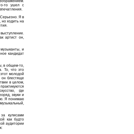
изображением.
то-то ушел с
впечатления.
 Серьезно. Я в
 но ходить на
ятия.
выступление.
ак артист он,
 музыканты, и
нное кандидат
ы, в общем-то,
. То, что это
 этот молодой
о он блестяще
твии в целом,
практикуются
кусство, где
еоряд, звуки и
ию. Я понимаю
 музыкальный,
за кулисами
ой как будто
ной аудитории
к: