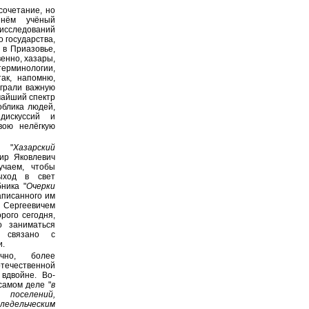
сочетание, но
 нём учёный
 исследований
 государства,
 в Приазовье,
енно, хазары,
терминологии,
так, напомню,
ыграли важную
очайший спектр
облика людей,
дискуссий и
вою нелёгкую
и "
Хазарский
ир Яковлевич
учаем, чтобы
ыход в свет
ника "
Очерки
написанного им
 Сергеевичем
орого сегодня,
о заниматься
о связано с
и.
ечно, более
отечественной
вдвойне. Во-
 самом деле "
в
поселений,
ельческим