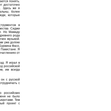
аются понять.
ят достаточно
. Здесь же я
альны, более
юди, которые
трументов в
чества Сиджи
и. Но Мамаду
древнего рода
ечен музыкой.
ми уже долгие
Буркина Фасо,
в Пакистане. Я
ечатлениях от
ад. Я играл в
ед российской
м, им всегда
он с русской
отрудничать с
 российских
меня не было
ыкантами. Тем
ный проект с