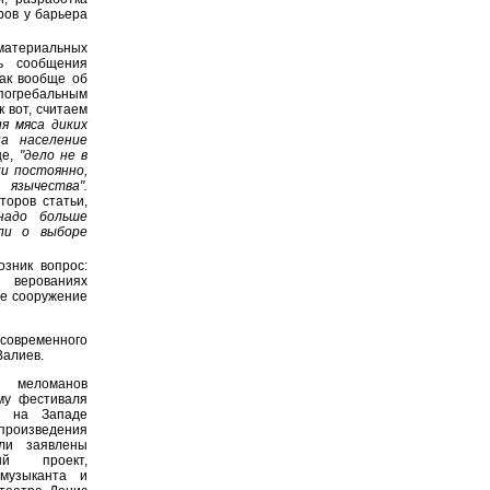
ров у барьера
 материальных
ть сообщения
Как вообще об
 погребальным
 вот, считаем
я мяса диких
на население
ще,
"дело не в
ки постоянно,
язычества".
торов статьи,
надо больше
ли о выборе
зник вопрос:
 верованиях
ое сооружение
современного
Валиев.
 меломанов
му фестиваля
и на Западе
произведения
ли заявлены
ый проект,
 музыканта и