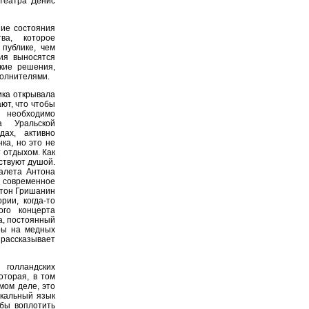
 театра Денис
зие состояния
тва, которое
 публике, чем
ия выносятся
кие решения,
полнителями.
ика открывала
ют, что чтобы
, необходимо
а Уральской
дах, активно
ка, но это не
 отдыхом. Как
вствуют душой.
алета Антона
, современное
нтон Гришанин
рии, когда-то
ого концерта
а, постоянный
гры на медных
 рассказывает
олландских
оторая, в том
мом деле, это
ыкальный язык
обы воплотить