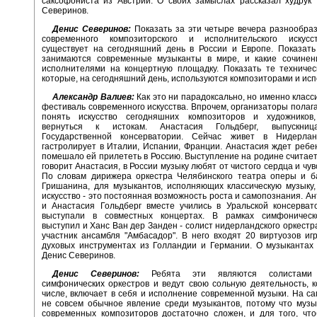
саксофониста из Австрии. О своих замыслах рассказал худрук
Северинов.
Денис Северинов:
Показать за эти четыре вечера разнообра
современного композиторского и исполнительского искусс
существует на сегодняшний день в России и Европе. Показать
занимаются современные музыканты в мире, и какие сочинен
исполнителями на концертную площадку. Показать те техничес
которые, на сегодняшний день, используются композиторами и ис
Александр Валиев:
Как это ни парадоксально, но именно класс
фестиваль современного искусства. Впрочем, организаторы полага
понять искусство сегодняшних композиторов и художников
вернуться к истокам. Анастасия Гольдберг, выпускниц
Государственной консерватории. Сейчас живет в Нидерлан
гастролирует в Италии, Испании, Франции. Анастасия ждет ребен
помешало ей прилететь в Россию. Выступление на родине считает
говорит Анастасия, в России музыку любят от чистого сердца и чу
По словам дирижера оркестра Челябинского театра оперы и б
Гришанина, для музыкантов, исполняющих классическую музыку
искусство - это постоянная возможность роста и самопознания. А
и Анастасия Гольдберг вместе учились в Уральской консервато
выступали в совместных концертах. В рамках симфоническ
выступил и Ханс Ван дер Занден - солист нидерландского оркестр
участник ансамбля "Амбасадор". В него входят 20 виртуозов и
духовых инструментах из Голландии и Германии. О музыкантах
Денис Северинов.
Денис Северинов:
Ребята эти являются солистами г
симфонических оркестров и ведут свою сольную деятельность, к
числе, включает в себя и исполнение современной музыки. На са
не совсем обычное явление среди музыкантов, потому что муз
современных композиторов достаточно сложен, и для того, чт