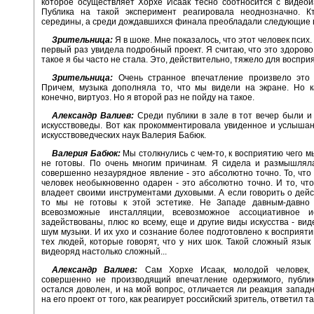
которое осуществляет Хорхе Исаак тесно соотносится с видео
Публика на такой эксперимент реагировала неоднозначно. К
середины, а среди дождавшихся финала преобладали следующие 
Зрительница:
Я в шоке. Мне показалось, что этот человек псих.
первый раз увидела подробный проект. Я считаю, что это здорово,
такое я бы часто не стала. Это, действительно, тяжело для воспри
Зрительница:
Очень странное впечатление произвело это 
Причем, музыка дополняла то, что мы видели на экране. Но к
конечно, виртуоз. Но я второй раз не пойду на такое.
Александр Валиев:
Среди публики в зале в тот вечер были и
искусствоведы. Вот как прокомментировала увиденное и услыша
искусствоведческих наук Валерия Бабюк.
Валерия Бабюк:
Мы столкнулись с чем-то, к восприятию чего м
не готовы. По очень многим причинам. Я сидела и размышляла
совершенно незаурядное явление - это абсолютно точно. То, что
человек необыкновенно одарен - это абсолютно точно. И то, чт
владеет своими инструментами духовыми. А если говорить о дейс
то мы не готовы к этой эстетике. Не Западе давным-давно 
всевозможные инсталляции, всевозможное ассоциативное ис
задействованы, плюс ко всему, еще и другие виды искусства - вид
шум музыки. И их ухо и сознание более подготовлено к восприят
тех людей, которые говорят, что у них шок. Такой сложный язык
видеоряд настолько сложный...
Александр Валиев:
Сам Хорхе Исаак, молодой человек, 
совершенно не производящий впечатление одержимого, публик
остался доволен, и на мой вопрос, отличается ли реакция запад
на его проект от того, как реагирует российский зритель, ответил та