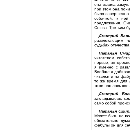
она вышла замуж с
при этом она пони
была совершенно с
собачкой, к ней
предложения. Она
Союза. Третьим б
Дмитрий Бави
развлекающим ч
судьбах отечества
Наталья Смир
читателем собст
первых, интересно
я именно с разв
Вообще я добиваюс
читался и на фаб
то же время для 
тоже нашлось кое-
Дмитрий Бави
закладываешь ко
само собой проис
Наталья Смир
Может быть не все
обязательно дума
фабулы он для себ