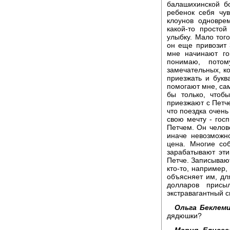
балашихинской б
ребенок себя чув
клоунов одновре
какой-то просто
улыбку. Мало того
он еще привозит 
мне начинают го
понимаю, пото
замечательных, ко
приезжать и букв
помогают мне, сам
бы только, чтоб
приезжают с Петч
что поездка очень
свою мечту - гос
Петчем. Он челов
иначе невозможн
цена. Многие со
зарабатывают эти
Петче. Записывают
кто-то, например,
объясняет им, дл
долларов присы
экстравагантный с
Ольга Беклем
дядюшки?
Мария Елисее