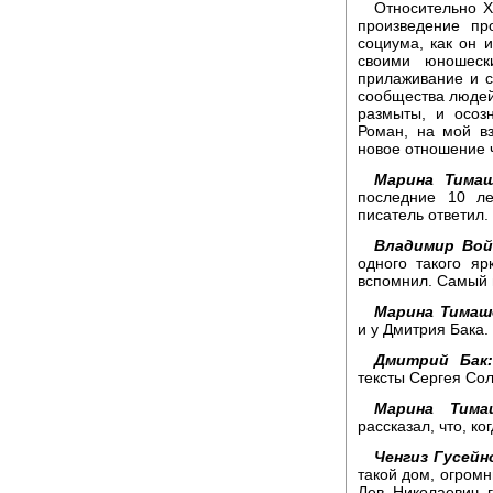
Относительно X
произведение пр
социума, как он 
своими юношеск
прилаживание и с
сообщества людей,
размыты, и осоз
Роман, на мой вз
новое отношение ч
Марина Тимаш
последние 10 ле
писатель ответил.
Владимир Вой
одного такого яр
вспомнил. Самый 
Марина Тимаш
и у Дмитрия Бака.
Дмитрий Бак:
тексты Сергея Со
Марина Тима
рассказал, что, ко
Ченгиз Гусейн
такой дом, огромн
Лев Николаевич г