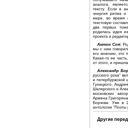
аналога, являет
тексту. Если в 
энергия ритма и
мере, во время 
текстовую составл
два первых тома
родилась идея из
проекта и редакто
Антон Соя:
Род
мы с ним говорили
его мнению, это п
Какая-то ее часть
от этого, и пришла
Александр Бор
русского рока" вк
и петербуржской 
Гуницкого, Андр
Шклярского и Але
московских авто
Армена Григоряна
Борзова. Уже в 
антологии "Поэты 
Другие перед