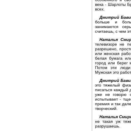
века - Шарлоты Бр
всех.
Дмитрий Бави
больше и больш
занимаются сер
считаешь, с чем э
Наталья Смир
телевизоре не п
разрешено, прост
или женская работ
белая бумага ил
город или берег 
Потом эти люди
Мужская это рабо
Дмитрий Бави
это тяжелый физ
писаться каждый д
уже не говорю о
испытывает - тще
премия и так дале
творческий.
Наталья Смир
не такая уж тяж
разрушаешь.