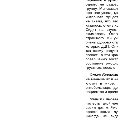
одного не разреш
группу. Мы сказал
про нас узнал, г
интерната, где де
не знали, что эт
казалось, очень х
Сидит на стуле
сжималось. Оказ
страшного. Мы уч
очень здорово ста
которых ДЦП. Они
так всему радуют
попасть в эти кра
совершенно абст
состояние эмоцио
грустные, весело 
Ольга Беклем
не меньше их в А
клоуну в мире.
онкобольнице, где
пациентов и врач
Мария Елисеев
что есть такой че
своим детям. Чис
просто знала, чу
никогда не вид