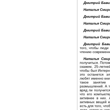
Дмитрий Бави
Наталья Смир
Дмитрий Бави
Наталья Смир
Дмитрий Бави
Наталья Смир
Дмитрий Бави
того, чтобы люди 
чтению современн
Наталья Смир
получиться. Потом
скажем, 25-летне
чтобы был Интерне
это останется э
любят именно книг
такое занятие
размышлений. А та
вряд ли получитс
что его компьют
активнее в них. 
активных вещей к
есть для того, чт
дети, которые чит