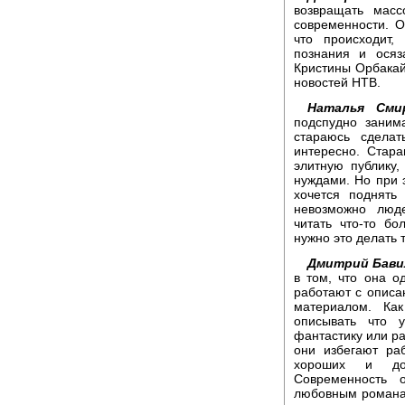
возвращать масс
современности. О
что происходит,
познания и осяз
Кристины Орбакай
новостей НТВ.
Наталья Смир
подспудно заним
стараюсь сдела
интересно. Стар
элитную публику
нуждами. Но при э
хочется поднять
невозможно люде
читать что-то бо
нужно это делать 
Дмитрий Бави
в том, что она о
работают с опис
материалом. Ка
описывать что у
фантастику или ра
они избегают ра
хороших и дос
Современность 
любовным романа