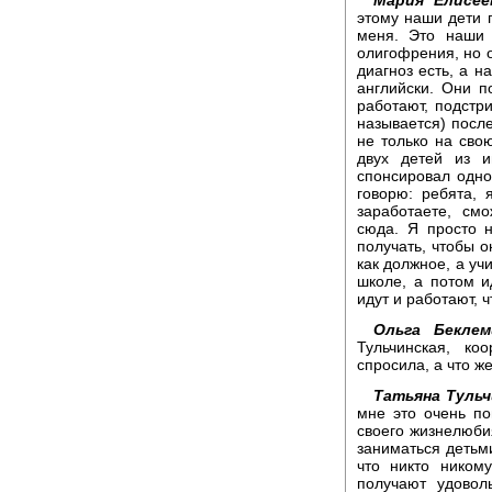
этому наши дети 
меня. Это наши 
олигофрения, но о
диагноз есть, а 
английски. Они п
работают, подстри
называется) после
не только на свою
двух детей из и
спонсировал одно
говорю: ребята, 
заработаете, см
сюда. Я просто 
получать, чтобы о
как должное, а учи
школе, а потом и
идут и работают, 
Ольга Беклем
Тульчинская, к
спросила, а что ж
Татьяна Тульч
мне это очень по
своего жизнелюби
заниматься детьми
что никто ником
получают удовол