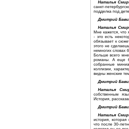
Наталья Смир
санкт-петербургс
подделка под дете
Дмитрий Бави
Наталья Смир
Мне кажется, что 
- это есть некот
обязывает к сюжет
этого не сделаешь
немногих словах б
Больше всего мне
романы. А еще б
собранные миниа
коллизии, характ
видны женские тем
Дмитрий Бави
Наталья Смир
собственным язы
История, рассказ
Дмитрий Бави
Наталья Смир
история, которая
что после 30-летн
колотил он ее все