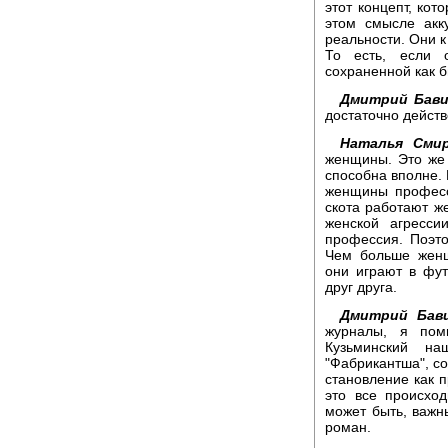
этот концепт, кот
этом смысле акк
реальности. Они к
То есть, если 
сохраненной как б
Дмитрий Бави
достаточно дейст
Наталья Смир
женщины. Это же 
способна вполне. 
женщины професс
скота работают же
женской агресси
профессия. Поэт
Чем больше женщ
они играют в фут
друг друга.
Дмитрий Бави
журналы, я пом
Кузьминский н
"Фабрикантша", со
становление как 
это все происхо
может быть, важн
роман.