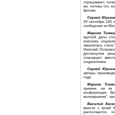
спрашивают, поче
же: потому что, к
фигово.
Сергей Юрьен
29 сентября 100 
сообщение из Мос
Марина Тимаш
круглой даты ст
классика социал
закалялась сталь
Николай Островск
достигнутом ре
планируют ввест
соцреализма.
Сергей Юрьен
авторы произведе
года.
Марина Тимаш
премии, ни за 
конференции. Ва
вольтерьянки", пр
Василий Аксен
вместе с кучей 
расползается, т