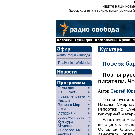
Ищите наши новы
Здесь хранятся только наши архивы (
Эфир Радио Свобода
|
Поверх ба
RealAudio
WinMedia
Поэты русс
писатели. Чт
Темы дня
>
Автор
Сергей Юр
Наши гости
>
Права человека
>
Поэты русского
Россия
>
Наталья Смирнова
Время и Мир
>
Репортаж с Бук
СМИ
>
История и
>
культурный матери
современность
>
Благотворитель
Культура
>
по оценкам экспе
Медицина
>
Основной благот
Образование
>
движитель, опять
Религия
>