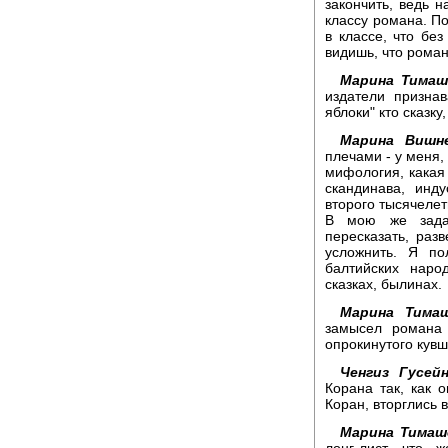
закончить, ведь н
классу романа. П
в классе, что без
видишь, что роман
Марина Тимаш
издатели призна
яблоки" кто сказк
Марина Вишне
плечами - у меня, 
мифология, какая 
скандинава, инд
второго тысячелет
В мою же задач
пересказать, раз
усложнить. Я по
балтийских наро
сказках, былинах.
Марина Тимаш
замысел романа 
опрокинутого кув
Ченгиз Гусейн
Корана так, как 
Коран, вторглись 
Марина Тимаш
лонг-лист, что 