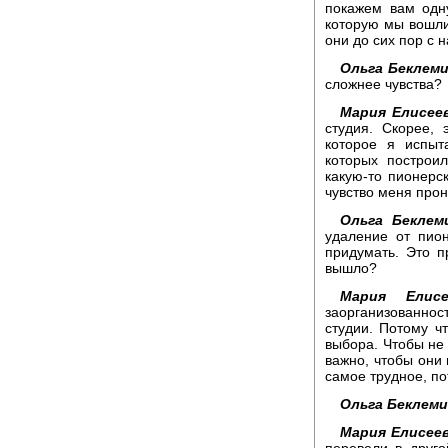
покажем вам одну
которую мы вошли
они до сих пор с 
Ольга Беклем
сложнее чувства?
Мария Елисеев
студия. Скорее, 
которое я испыт
которых построи
какую-то пионерс
чувство меня прон
Ольга Беклем
удаление от пион
придумать. Это п
вышло?
Мария Елисе
заорганизованно
студии. Потому ч
выбора. Чтобы не 
важно, чтобы они 
самое трудное, пот
Ольга Беклем
Мария Елисеев
перевели в друго