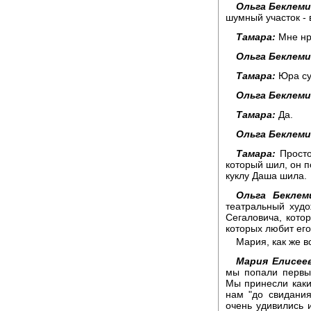
Ольга Беклем
шумный участок - 
Тамара:
Мне нр
Ольга Беклем
Тамара:
Юра су
Ольга Беклем
Тамара:
Да.
Ольга Беклем
Тамара:
Просто
который шил, он п
куклу Даша шила.
Ольга Беклем
театральный худ
Сегаловича, кото
которых любит его
Мария, как же в
Мария Елисеев
мы попали первы
Мы принесли какие
нам "до свидани
очень удивились и