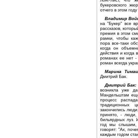
букеровского жю
отчего в этом год
Владимир Вой
на "Букер" все в
рассказов, которы
премия в этом см
рамки, чтобы ка
пора все-таки об
когда он объемн
действия и когда 
романах ее нет -
роман всегда укра
Марина Тимаш
Дмитрий Бак.
Дмитрий Бак:
возникла уже д
Мандельштам еще 
процесс распад
традиционных ц
закончились люди,
принято, - люди
бильярдных луз. И
год мы слышим,
говорят: "Ах, поч
каждым годом ста