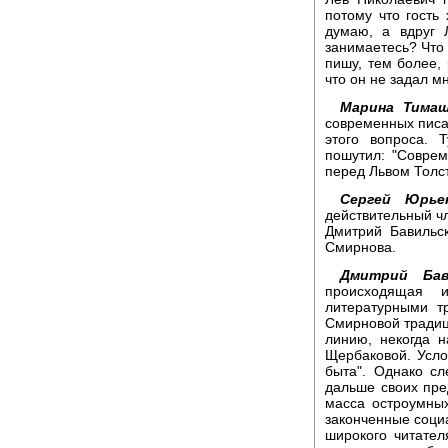
потому что гость 
думаю, а вдруг 
занимаетесь? Что 
пишу, тем более,
что он не задал мн
Марина Тимаш
современных писат
этого вопроса. 
пошутил: "Соврем
перед Львом Толс
Сергей Юрьен
действительный ч
Дмитрий Бавильс
Смирнова.
Дмитрий Бав
происходящая и
литературными т
Смирновой традиц
линию, некогда 
Щербаковой. Усло
быта". Однако сл
дальше своих пре
масса остроумны
законченные социа
широкого читател