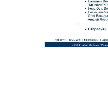
Памятник Вик
"Киношок" в 
Норд-Ост: В
Новый альбом
Олег Василье
Андрей Левк
Отправить 
Новости
Темы дня
Программы
Эфи
|
|
|
c 2004 Радио Свобода / Ради