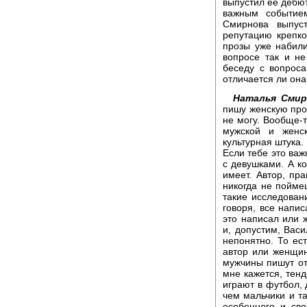
выпустил ее дебют
важным событие
Смирнова выпуст
репутацию крепко
прозы уже набили
вопросе так и н
беседу с вопрос
отличается ли она
Наталья Смир
пишу женскую проз
не могу. Вообще-т
мужской и женск
культурная штука. 
Если тебе это важ
с девушками. А ко
имеет. Автор, пра
никогда не поймеш
такие исследовани
говоря, все напис
это написал или 
и, допустим, Васи
непонятно. То ест
автор или женщин
мужчины пишут о
мне кажется, тенд
играют в футбол,
чем мальчики и та
особенного и сво