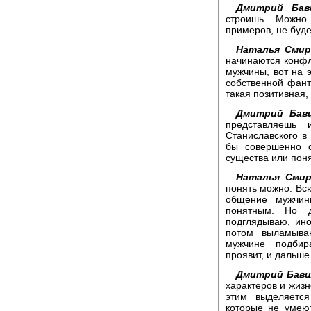
Дмитрий Бави
строишь. Можно
примеров, не буд
Наталья Смир
начинаются конфл
мужчины, вот на э
собственной фант
такая позитивная,
Дмитрий Бави
представляешь
Станиславского в
бы совершенно о
существа или пон
Наталья Смир
понять можно. Всю
общение мужчин
понятным. Но д
подглядываю, ино
потом выламываю
мужчине подбир
проявит, и дальше
Дмитрий Бави
характеров и жизн
этим выделяется
которые не умею