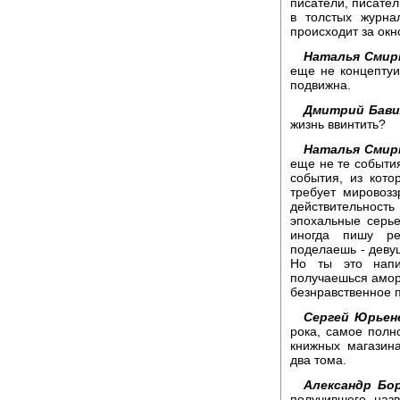
писатели, писател
в толстых журна
происходит за окн
Наталья Смир
еще не концептуи
подвижна.
Дмитрий Бави
жизнь ввинтить?
Наталья Смир
еще не те события
события, из кото
требует мировозз
действительност
эпохальные серь
иногда пишу ре
поделаешь - девуш
Но ты это напи
получаешься амора
безнравственное п
Сергей Юрьен
рока, самое полно
книжных магазин
два тома.
Александр Бор
получившего назв