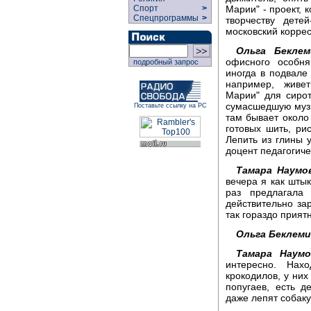
Марии" - проект, 
Спорт
>
Спецпрограммы
>
творчеству дете
московский корре
Ольга Беклем
офисного особня
подробный запрос
иногда в подвале
например, живет
Марии" для сирот
сумасшедшую музы
Поставьте ссылку на РС
там бывает около 
готовых шить, рис
Лепить из глины 
доцент педагогиче
Тамара Наумо
вечера я как шты
раз предлагала
действительно за
так гораздо прият
Ольга Беклем
Тамара Наумо
интересно. Нах
крокодилов, у них
попугаев, есть д
даже лепят собаку,