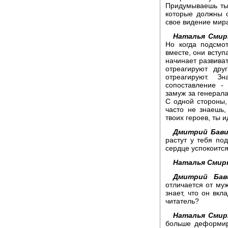
Придумываешь ты
которые должны 
свое видение мир
Наталья Смир
Но когда подсмо
вместе, они вступ
начинает развиват
отреагируют дру
отреагируют. З
сопоставление -
замуж за генерала
С одной стороны,
часто не знаешь,
твоих героев, ты и
Дмитрий Бави
растут у тебя по
сердце успокоитс
Наталья Смир
Дмитрий Бави
отличается от муж
знает, что он вк
читатель?
Наталья Смир
больше деформир