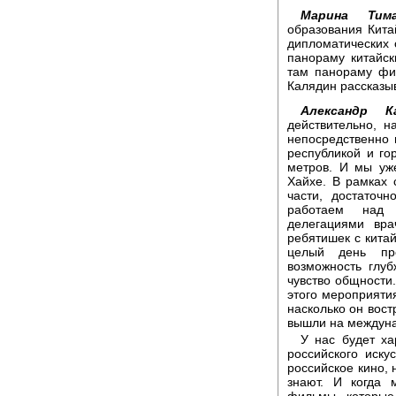
Марина Тима
образования Кита
дипломатических 
панораму китайск
там панораму фи
Калядин рассказыв
Александр Ка
действительно, 
непосредственно 
республикой и го
метров. И мы уж
Хайхе. В рамках 
части, достаточ
работаем над 
делегациями вр
ребятишек с китай
целый день пр
возможность глуб
чувство общности
этого мероприяти
насколько он вост
вышли на междун
У нас будет ха
российского иску
российское кино, 
знают. И когда
фильмы, которые