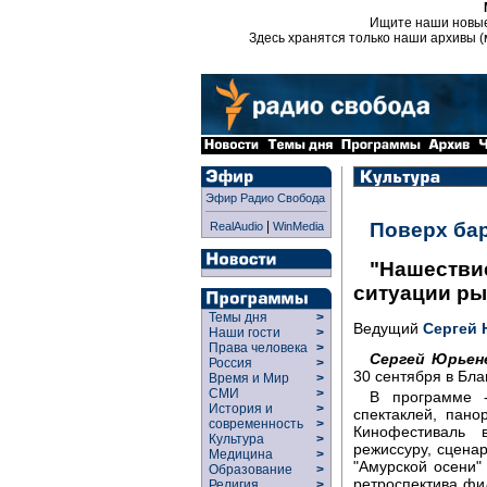
Ищите наши новы
Здесь хранятся только наши архивы (
Эфир Радио Свобода
|
Поверх ба
RealAudio
WinMedia
"Нашествие
ситуации ры
Темы дня
>
Ведущий
Сергей 
Наши гости
>
Права человека
>
Сергей Юрьен
Россия
>
30 сентября в Бла
Время и Мир
>
СМИ
>
В программе -
История и
>
спектаклей, пано
современность
>
Кинофестиваль 
Культура
>
режиссуру, сцена
Медицина
>
"Амурской осени"
Образование
>
ретроспектива фи
Религия
>