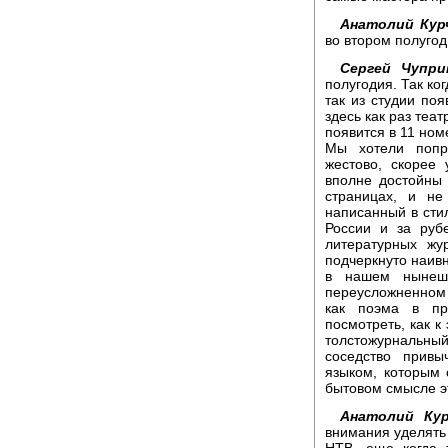
Анатолий Кур
во втором полуго
Сергей Чупри
полугодия. Так ко
так из студии по
здесь как раз теа
появится в 11 ном
Мы хотели попро
жестово, скорее
вполне достойны 
страницах, и не
написанный в сти
России и за руб
литературных жу
подчеркнуто наив
в нашем нынеш
переусложненном
как поэма в пр
посмотреть, как к
толстожурнальны
соседство привы
языком, которым 
бытовом смысле эт
Анатолий Кур
внимания уделять 
НТВ, еще когда 