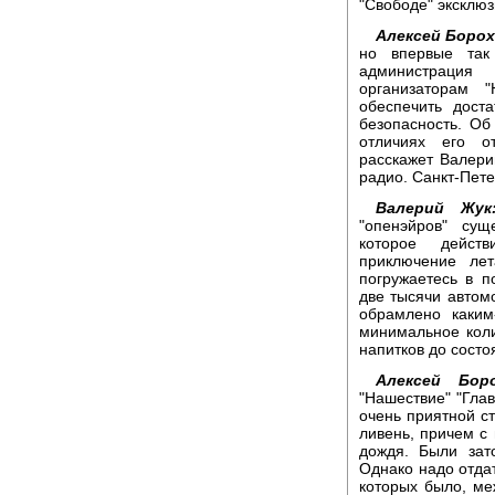
"Свободе" эксклюз
Алексей Борох
но впервые так
администрация
организаторам 
обеспечить дост
безопасность. Об
отличиях его о
расскажет Валер
радио. Санкт-Пете
Валерий Жук
"опенэйров" сущ
которое дейст
приключение лет
погружаетесь в п
две тысячи автом
обрамлено каким
минимальное коли
напитков до состоя
Алексей Боро
"Нашествие" "Гла
очень приятной ст
ливень, причем с
дождя. Были зат
Однако надо отда
которых было, ме