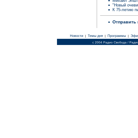
Михаил Эпшт
"Новый очеви
К 75-летию п
Отправить 
Новости
Темы дня
Программы
Эфи
|
|
|
c 2004 Радио Свобода / Ради