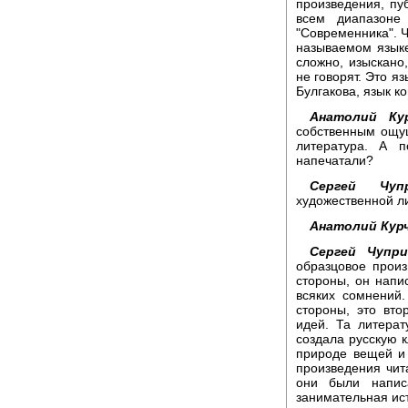
произведения, п
всем диапазоне 
"Современника". Ч
называемом языке
сложно, изыскан
не говорят. Это яз
Булгакова, язык ко
Анатолий Кур
собственным ощу
литература. А 
напечатали?
Сергей Чупр
художественной л
Анатолий Кур
Сергей Чупри
образцовое прои
стороны, он напи
всяких сомнений.
стороны, это вто
идей. Та литерат
создала русскую к
природе вещей и 
произведения чита
они были напис
занимательная ис