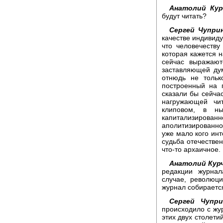
Анатолий Кур
будут читать?
Сергей Чупри
качестве индивидуа
что человечеству
которая кажется н
сейчас выражают
заставляющей дум
отнюдь не тольк
построенный на п
сказали бы сейча
нагружающей чи
клиповом, в н
капитализир
аполитизированно
уже мало кого инт
судьба отечествен
что-то архаичное.
Анатолий Кур
редакции журнал
случае, революц
журнал собирается
Сергей Чупри
происходило с жу
этих двух столети