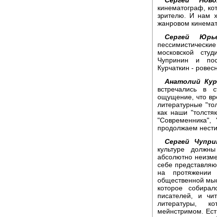
кинематограф, ко
зрителю. И нам х
жанровом кинемат
Сергей Юрье
пессимистические 
московской сту
Чупринин и пос
Курчаткин - рове
Анатолий Кур
встречались в 
ощущение, что вр
литературные "то
как наши "толстя
"Современника",
продолжаем нести
Сергей Чупри
культуре должн
абсолютно неизме
себе представляю
на протяжении
общественной мыс
которое собира
писателей, и чи
литературы, к
мейнстримом. Есть