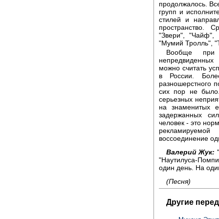
продолжалось. Все
групп и исполнит
стилей и направ
пространство. С
"Звери", "Чайф"
"Мумий Тролль", "Т
Вообще при 
непредвиденных 
можно считать ус
в России. Боле
разношерстного п
сих пор не было
серьезных неприя
на знаменитых е
задержанных си
человек - это нор
рекламируемой
воссоединение одн
Валерий Жук:
"
"Наутилуса-Помп
один день. На оди
(Песня)
Другие перед