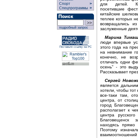
для детей. Ко
Спорт
>
Спецпрограммы
>
посетившие фест
китайские шелков
теплее которых не
возвращались и
подробный запрос
заслуженные деят
Марина Тимаш
люди впервые ус
этого года на пр
Поставьте ссылку на РС
на невнимание го
конечно, не воз
отличать одни фе
осень" - это выд
Рассказывает пре
Сергей Новож
является дальни
хотели, чтобы тот
все-таки там, от
центра, от столи
город Благовещен
располагает к че
центра русского
Благовещенск з
находясь прямо 
Поэтому изначал
взаимоотношений 