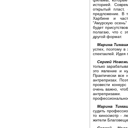
историей. Совре
открытый пласт,
предложение. В 
Харбине и част
"Амурскую осень"
будет присутствов
полагаю, что с 
другой формат.
Марина Тимаш
успех, поэтому в
спектаклей. Идея
Сергей Новож
только зарабатыва
это явление и ну
Практически все 
антрепризах. Поэ
провести конкурс
очень важно, что
антрепризами.
профессиональное
Марина Тимаш
судить професси
то киносмотр - л
жители Благовеще
Сергей Ново