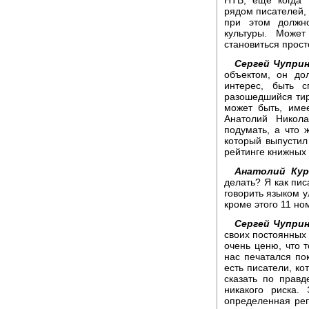
рядом писателей, 
при этом должно
культуры. Може
становиться прос
Сергей Чуприн
объектом, он до
интерес, быть 
разошедшийся тира
может быть, име
Анатолий Никола
подумать, а что 
который выпустил
рейтинге книжных
Анатолий Кур
делать? Я как пис
говорить языком у
кроме этого 11 но
Сергей Чуприн
своих постоянных а
очень ценю, что т
нас печатался по
есть писатели, ко
сказать по правд
никакого риска.
определенная репу