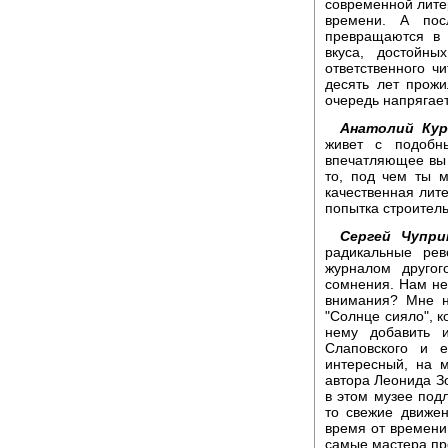
современной лите
времени. А по
превращаются в 
вкуса, достойны
ответственного ч
десять лет прожи
очередь напрягает
Анатолий Кур
живет с подобн
впечатляющее вы 
то, под чем ты м
качественная лите
попытка строитель
Сергей Чупри
радикальные ре
журналом другог
сомнения. Нам не 
внимания? Мне н
"Солнце сияло", к
нему добавить 
Слаповского и 
интересный, на 
автора Леонида Зо
в этом музее под
то свежие движен
время от времени
самые мастера пр