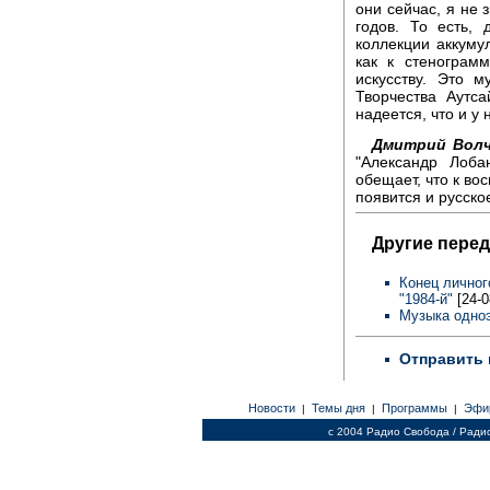
они сейчас, я не 
годов. То есть,
коллекции аккуму
как к стенограмм
искусству. Это 
Творчества Аутс
надеется, что и у 
Дмитрий Волч
"Александр Лоба
обещает, что к во
появится и русско
Другие перед
Конец личног
"1984-й"
[24-0
Музыка одно
Отправить 
Новости
Темы дня
Программы
Эфи
|
|
|
c 2004 Радио Свобода / Ради