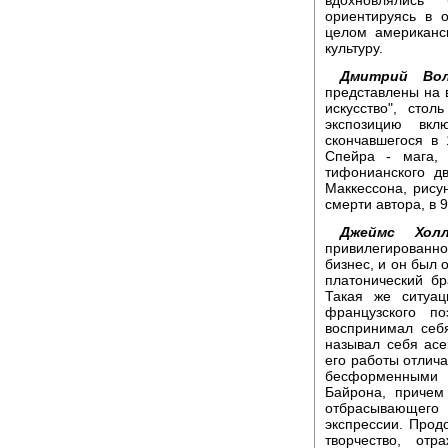
ориентируясь в 
целом американс
культуру.
Дмитрий Вол
представлены на 
искусство", сто
экспозицию вкл
скончавшегося в
Спейра - мага, 
тифонианского д
Маккессона, рису
смерти автора, в 9
Джеймс Холл
привилегированно
бизнес, и он был 
платонический б
Такая же ситуа
французского п
воспринимал себ
называл себя асе
его работы отли
бесформенными 
Байрона, причем
отбрасывающего
экспрессии. Прод
творчество, от