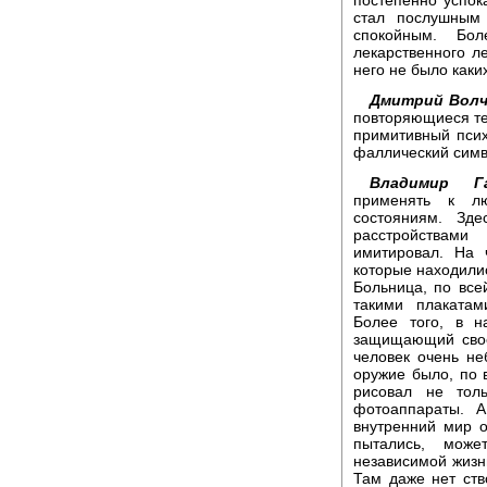
стал послушным
спокойным. Бол
лекарственного л
него не было каки
Дмитрий Волч
повторяющиеся тем
примитивный псих
фаллический симв
Владимир Га
применять к л
состояниям. Зд
расстройствами
имитировал. На 
которые находилис
Больница, по все
такими плакатам
Более того, в н
защищающий свое
человек очень не
оружие было, по 
рисовал не тол
фотоаппараты. А
внутренний мир о
пытались, може
независимой жизни
Там даже нет ств