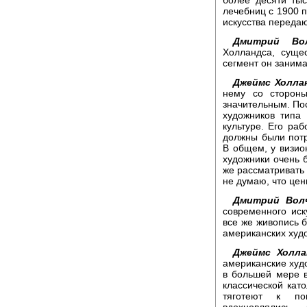
лечебниц с 1900 п
искусства передаю
Дмитрий Вол
Холландса, сущес
сегмент он заним
Джеймс Холла
нему со стороны
значительным. По
художников типа 
культуре. Его ра
должны были потр
В общем, у визион
художники очень 
же рассматривать 
не думаю, что цен
Дмитрий Волч
современного иск
все же живопись б
американских худ
Джеймс Холла
американские худо
в большей мере в
классической кат
тяготеют к поп
вдохновлялись