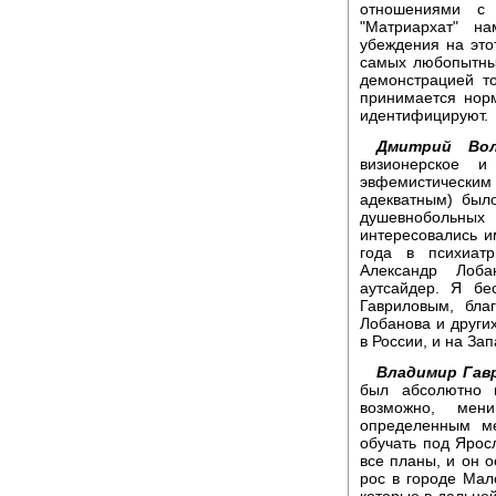
отношениями с
"Матриархат" н
убеждения на это
самых любопытных
демонстрацией то
принимается нор
идентифицируют.
Дмитрий Вол
визионерское и
эвфемистическ
адекватным) было
душевнобольных 
интересовались и
года в психиат
Александр Лоба
аутсайдер. Я бе
Гавриловым, бла
Лобанова и других
в России, и на Зап
Владимир Гав
был абсолютно 
возможно, мен
определенным ме
обучать под Ярос
все планы, и он о
рос в городе Мал
которые в дальн