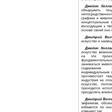
Джеймс Холла
обнаружить те
непосредственн
графики и живопи
концептуальным 
восходящим к тво
основе своей оно 
Дмитрий Вол
искусство и наив
Джеймс Холла
искусство визион
на эти произ
фундаментальны
заниматься живоп
содержание х
индивидуальным с
противостоят та
индустрия не спо
искусство, поэт
приходится испо
преодолеть влиян
Дмитрий Волч
эвфемизм, обозн
избавится ли оно
отвечает так: