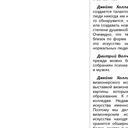
Джеймс Холла
создается талант
люди никогда им н
то обнаружится, 
или создавать нов
степени душевноб
Очевидно, что т
близок по форме 
это искусство н
нормальных люде
Дмитрий Волч
прежде можно бы
собраниях психиа
и музеях.
Джеймс Холла
визионерского и
выставкой визионе
картины которы
образование. К 
колледже. Неда
искусства именн
Поэтому мы дел
визионерским ис
искусства наход
хранится обширн
более десяти тыс