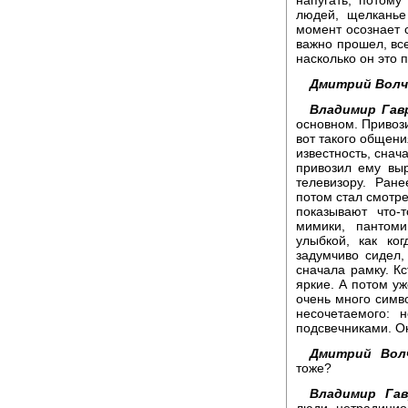
людей, щелканье
момент осознает с
важно прошел, все
насколько он это 
Дмитрий Волч
Владимир Гав
основном. Привози
вот такого общени
известность, снача
привозил ему выр
телевизору. Ран
потом стал смотре
показывают что-
мимики, пантом
улыбкой, как ко
задумчиво сидел,
сначала рамку. Кс
яркие. А потом у
очень много симв
несочетаемого: 
подсвечниками. О
Дмитрий Волч
тоже?
Владимир Гав
люди нетрадицио