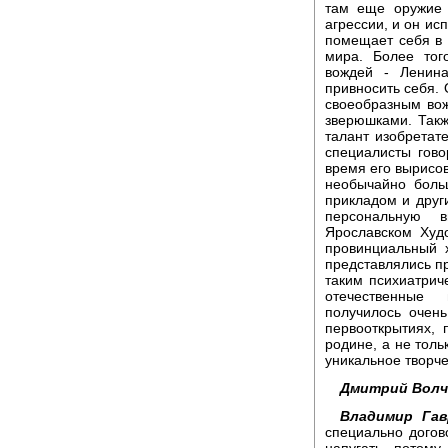
там еще оружие 
агрессии, и он ис
помещает себя в ц
мира. Более тог
вождей - Ленин
привносить себя. 
своеобразным вож
зверюшками. Такж
талант изобретате
специалисты гово
время его вырисов
необычайно боль
прикладом и друг
персональную 
Ярославском Худ
провинциальный 
представлялись п
таким психиатрич
отечественные 
получилось очень
первооткрытиях, 
родине, а не тол
уникальное творче
Дмитрий Волч
Владимир Гав
специально догов
напугать, потому