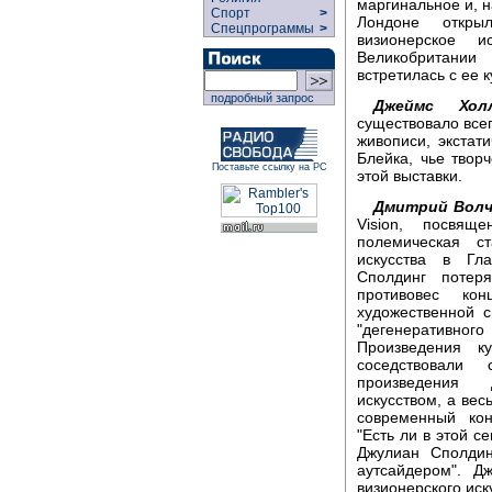
маргинальное и, н
Спорт
>
Лондоне откры
Спецпрограммы
>
визионерское и
Великобритании
встретилась с ее
подробный запрос
Джеймс Холл
существовало всег
живописи, экстат
Блейка, чье твор
Поставьте ссылку на РС
этой выставки.
Дмитрий Волч
Vision, посвяще
полемическая с
искусства в Гл
Сполдинг потер
противовес кон
художественной 
"дегенеративного
Произведения к
соседствовали
произведения 
искусством, а вес
современный кон
"Есть ли в этой с
Джулиан Сполдин
аутсайдером". Д
визионерского иск