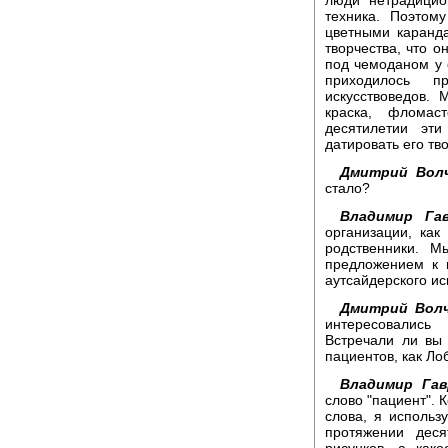
техника. Поэтом
цветными каранд
творчества, что о
под чемоданом у с
приходилось п
искусствоведов. 
краска, фломас
десятилетии эт
датировать его тв
Дмитрий Волч
стало?
Владимир Гав
организации, как
родственники. 
предложением к 
аутсайдерского ис
Дмитрий Волч
интересовались
Встречали ли вы
пациентов, как Ло
Владимир Гав
слово "пациент". 
слова, я использу
протяжении деся
рисунков, а как