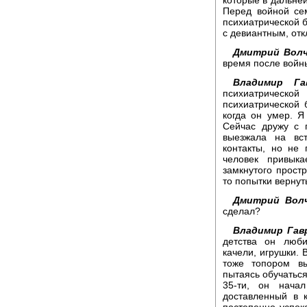
Перед войной се
психиатрической б
с девиантным, от
Дмитрий Волч
время после войн
Владимир Га
психиатрическо
психиатрической 
когда он умер. Я
Сейчас дружу с 
выезжала на вс
контакты, но не
человек привык
замкнутого простр
то попытки вернут
Дмитрий Волч
сделал?
Владимир Гав
детства он люби
качели, игрушки. 
тоже топором вы
пытаясь обучаться,
35-ти, он начал
доставленный в 
постепенно успок