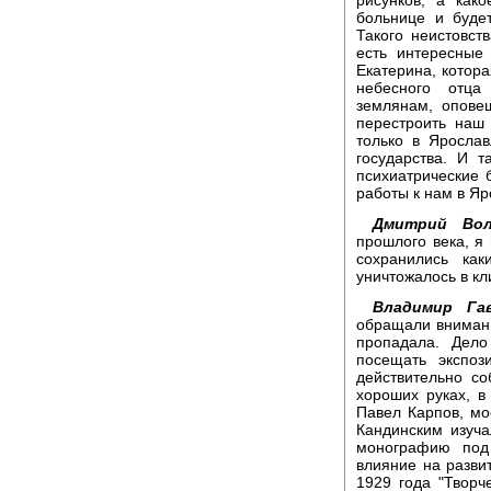
больнице и буде
Такого неистовст
есть интересные
Екатерина, котора
небесного отца
землянам, опове
перестроить наш
только в Яросла
государства. И 
психиатрические 
работы к нам в Яр
Дмитрий Вол
прошлого века, я 
сохранились ка
уничтожалось в кл
Владимир Гав
обращали внимание
пропадала. Дел
посещать экспоз
действительно с
хороших руках, в
Павел Карпов, мо
Кандинским изуча
монографию под
влияние на развит
1929 года "Творч