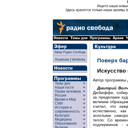
Ищите наши новы
Здесь хранятся только наши архивы (
Эфир Радио Свобода
|
Поверх ба
RealAudio
WinMedia
Искусство
Автор программы
Темы дня
>
Наши гости
>
Дмитрий Волч
Права человека
>
Дюбюффе, собира
Россия
>
за пределами худ
Время и Мир
>
великим образцам
СМИ
>
считал, что каж
История и
>
естественно, ка
современность
>
золотыми самор
Культура
>
Медицина
>
тепло. Со време
Образование
>
подтерминов - и
Религия
>