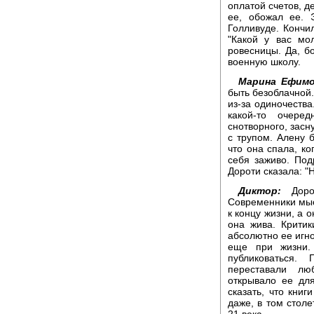
оплатой счетов, д
ее, обожал ее. 
Голливуде. Кончил
"Какой у вас мо
ровесницы. Да, бо
военную школу.
Марина Ефимо
быть безоблачной.
из-за одиночества
какой-то очере
снотворного, засн
с трупом. Алену б
что она спала, ко
себя заживо. Под
Дороти сказала: "
Диктор:
Дорот
Современники мыс
к концу жизни, а 
она жива. Критик
абсолютно ее игно
еще при жизни.
публиковаться.
переставали лю
открывало ее дл
сказать, что книг
даже, в том стол
21 века.