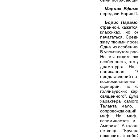
Марина Ефимо
передачи Борис П
Борис Парамо
странной, кажется
классиках, но 
печататься. Среди
живу твоими посе
Одна из особеннос
В упомянутом расс
Но мы видим люд
особенность, это
драматурга. Но
написанная - "
представлений на 
воспоминаниями 
сценарии, по к
голливудских ка
священного". Дум
характера самог
Таланта мало, 
сопровождающий 
миф. Но миф, 
вспоминается и
Америка". А талан
ее вещь - "Круп
покончить с соб