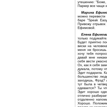
утешению: "Боже, 
Паркер все чаще 
Марина Ефимо
можно перевести 
баре "Speak Easy
Привожу отрывок 
Ефимовой.
Елена Ефимов
только подумайте
Будет приятно по
виски на человек
меня не бросишь 
хочу тебя попрос
давай мне никак
себя вести ужасно
Ох, как я себя за
думала, потому чт
Эдит подарила. Ка
большинство люд
заходишь, Фрэд? А
тут была в четв
одевается? Ты чт
Эдит хорошо оде
отлично разбирает
отдаленно напоми
Хорошо. Положим,
просто из жалости