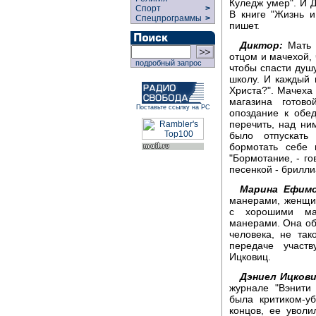
Куледж умер". И Д
Спорт
>
В книге "Жизнь 
Спецпрограммы
>
пишет.
Диктор:
Мать у
отцом и мачехой,
подробный запрос
чтобы спасти душ
школу. И каждый 
Христа?". Мачеха
магазина готов
Поставьте ссылку на РС
опоздание к обе
перечить, над ни
было отпускать
бормотать себе
"Бормотание, - го
песенкой - брилли
Марина Ефимо
манерами, женщи
с хорошими ма
манерами. Она об
человека, не та
передаче участ
Ицковиц.
Дэниел Ицкови
журнале "Вэнити
была критиком-у
концов, ее уволи