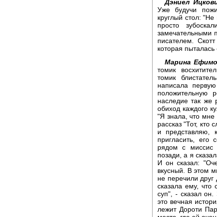
Дэниел Ицков
Уже будучи пож
круглый стол: "Не
просто зубоска
замечательными 
писателем. Скот
которая пыталась
Марина Ефимо
томик восхитите
томик блистател
написала перву
положительную р
наследие так же 
обиход каждого ку
"Я знала, что мне
рассказ "Тот, кто 
и представляю, 
пригласить, его
рядом с миссис 
позади, а я сказал
И он сказал: "Оч
вкусный. В этом м
не перечили друг 
сказала ему, что
суп", - сказал он
это вечная истори
лежит Дороти Пар
место, где ей очен