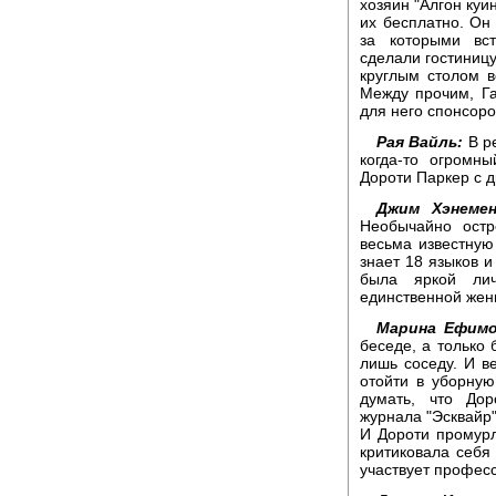
хозяин "Алгон куи
их бесплатно. Он
за которыми вст
сделали гостиниц
круглым столом 
Между прочим, Г
для него спонсоро
Рая Вайль:
В ре
когда-то огромн
Дороти Паркер с д
Джим Хэнемен
Необычайно остр
весьма известную 
знает 18 языков и
была яркой лич
единственной жен
Марина Ефимо
беседе, а только
лишь соседу. И ве
отойти в уборную
думать, что До
журнала "Эсквайр"
И Дороти промурл
критиковала себя
участвует профес