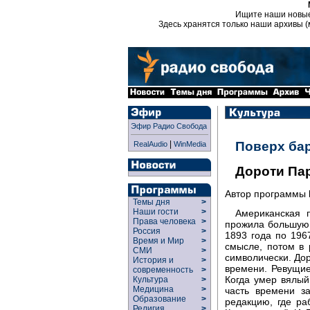
Ищите наши новы
Здесь хранятся только наши архивы (
Эфир Радио Свобода
|
Поверх ба
RealAudio
WinMedia
Дороти Пар
Автор программы
Темы дня
>
Наши гости
>
Американская 
Права человека
>
прожила большую 
Россия
>
1893 года по 196
Время и Мир
>
смысле, потом в 
СМИ
>
символически. До
История и
>
времени. Ревущие
современность
>
Когда умер вялы
Культура
>
Медицина
>
часть времени з
Образование
>
редакцию, где ра
Религия
>