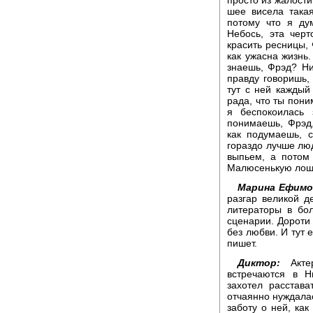
шее висела такая
потому что я ду
Небось, эта чер
красить ресницы, 
как ужасна жизнь.
знаешь, Фрэд? Ни
правду говоришь,
тут с ней каждый 
рада, что ты пони
я беспокоилась 
понимаешь, Фрэд,
как подумаешь, 
гораздо лучше лю
выпьем, а потом
Малюсенькую лоша
Марина Ефимо
разгар великой д
литераторы в бо
сценарии. Дороти 
без любви. И тут 
пишет.
Диктор:
Актер
встречаются в Н
захотел расстава
отчаянно нуждалас
заботу о ней, как