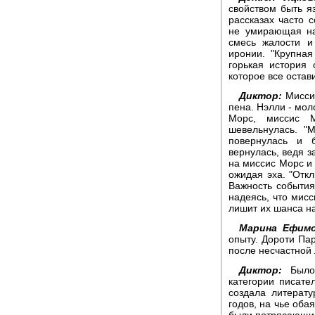
свойством быть я
рассказах часто 
не умирающая на
смесь жалости и
иронии. "Крупная
горькая история
которое все остав
Диктор:
Миссис
пена. Нэлли - мол
Морс, миссис 
шевельнулась. "
повернулась и 
вернулась, ведя з
на миссис Морс и 
ожидая эха. "Откл
Важность события
надеясь, что мисс
лишит их шанса на
Марина Ефимо
опыту. Дороти Па
после несчастной
Диктор:
Было 
категории писате
создала литерат
годов, на чье обая
были потрясающие