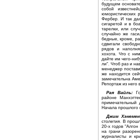
будущем основате
собой известне
юмористических 
Фербер. И так да
сигаретой и в бо
тарелки, или слу
случайно же гас
бедные, кроме, ра
сдвигали свободн
рядов и наполня
хохота. Что с ни
дайте им чего-ниб
ли". Чтоб раз и н
менеджер постави
же находится сейч
замечательна Амер
Репортаж из него 
Рая Вайль:
Го
районе Манхэтт
примечательный 
Начала прошлого 
Джим Хэнеме
столетия. В прош
20-х годов "Алгон
на грани разорен
журналисты и кр