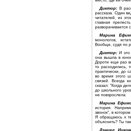
Диктор:
В расс
рассказа. Один ве
читателей, из эт
главная прелест
разворачивается с
Марина Ефим
монологов, кста
Вообще, судя по 
Диктор:
И это 
она вышла в юнос
Дороти еще раз в
то расходились, т
практически, до с
во время этого ш
связей. Всегда к
сказал: "Когда де
до школьного уро
не повзрослела.
Марина Ефимо
история. Наприм
звонок", в котором
Я обращаюсь к те
объяснить? Ты так
Дэниел Ицков