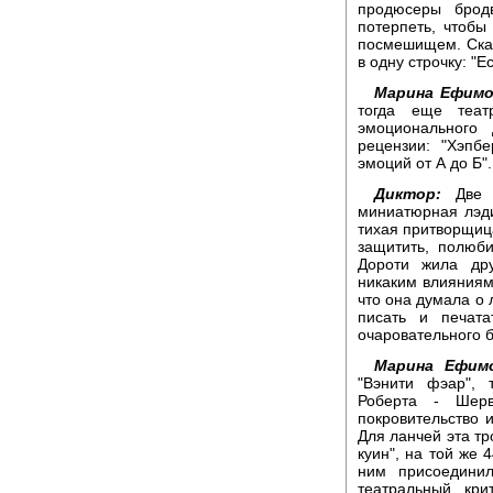
продюсеры брод
потерпеть, чтобы
посмешищем. Скаж
в одну строчку: "Е
Марина Ефимо
тогда еще теат
эмоционального
рецензии: "Хэпб
эмоций от А до Б".
Диктор:
Две Д
миниатюрная лэди
тихая притворщиц
защитить, полюби
Дороти жила дру
никаким влияниям
что она думала о 
писать и печат
очаровательного 
Марина Ефимо
"Вэнити фэар", 
Роберта - Шер
покровительство 
Для ланчей эта тр
куин", на той же 
ним присоединил
театральный кри