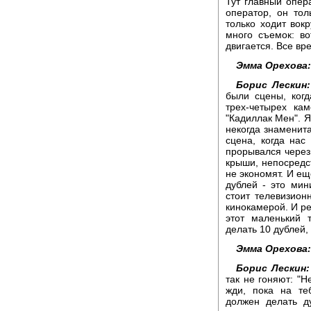
Тут главный опера
оператор, он тол
только ходит вокр
много съемок: во
двигается. Все вр
Эмма Орехова:
Борис Лескин:
были сцены, ког
трех-четырех ка
"Кадиллак Мен". Я
некогда знаменита
сцена, когда нас
прорывался через 
крыши, непосредст
не экономят. И ещ
дублей - это мин
стоит телевизион
кинокамерой. И ре
этот маленький 
делать 10 дублей, 
Эмма Орехова:
Борис Лескин:
так не гоняют: "Н
жди, пока на те
должен делать д