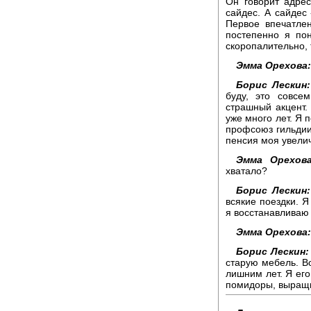
Он говорит адрес,
сайдес. А сайдес 
Первое впечатле
постепенно я по
скоропалительно, 
Эмма Орехова:
Борис Лескин:
буду, это совсе
страшный акцент. 
уже много лет. Я 
профсоюз гильдии 
пенсия моя увели
Эмма Орехова
хватало?
Борис Лескин:
всякие поездки. Я
я восстанавливаю
Эмма Орехова:
Борис Лескин:
старую мебель. Во
лишним лет. Я его
помидоры, выращи