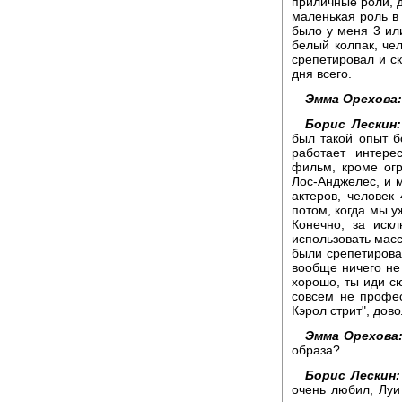
приличные роли, д
маленькая роль в
было у меня 3 ил
белый колпак, чел
срепетировал и с
дня всего.
Эмма Орехова:
Борис Лескин:
был такой опыт 
работает интере
фильм, кроме огр
Лос-Анджелес, и 
актеров, человек
потом, когда мы у
Конечно, за иск
использовать масс
были срепетирова
вообще ничего не 
хорошо, ты иди сю
совсем не профес
Кэрол стрит", дов
Эмма Орехова
образа?
Борис Лескин:
очень любил, Луи