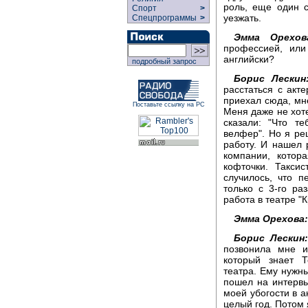
роль, еще один с
Спорт
>
уезжать.
Спецпрограммы
>
Эмма Орехов
профессией, или
английски?
подробный запрос
Борис Лескин
расстаться с акт
приехал сюда, мне
Поставьте ссылку на РС
Меня даже не хоте
сказали: "Что т
велфер". Но я реш
работу. И нашел 
компании, котор
кофточки. Такси
случилось, что 
только с 3-го ра
работа в театре "К
Эмма Орехова:
Борис Лескин:
позвонила мне и
который знает Т
театра. Ему нужны
пошел на интервь
моей убогости в а
целый год. Потом 