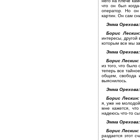
него на плече кам
что он был когд
оператор. Но он
картин. Он сам сн
Эмма Орехова:
Борис Лескин
интересы, другой 
которым все мы з
Эмма Орехова:
Борис Лескин:
из того, что было
теперь все тайное
общем, свобода и
выяснилось.
Эмма Орехова:
Борис Лескин:
я, уже не молодой
мне кажется, что
надеюсь что-то сы
Эмма Орехова:
Борис Лескин:
раздается этот сч