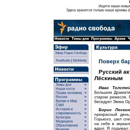
Ищите наши новы
Здесь хранятся только наши архивы (
Эфир Радио Свобода
|
Поверх ба
RealAudio
WinMedia
Русский ак
Лёскиным
Темы дня
>
Иван Толстой
Наши гости
>
Большом Драматич
Права человека
>
старом ремесле. 
Россия
>
Время и Мир
>
беседует Эмма Ор
СМИ
>
История и
>
Борис Лескин
современность
>
прекрасный день
Культура
>
Горького, шел спе
Медицина
>
на себя в зеркал
Образование
>
вдруг. Я подумал
Религия
>