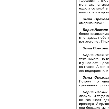
тщеславия", "Вилл
меня уже появилас
ездила со мной в
помогала и в прои
Эмма Орехова
американской?
Борис Лескин:
более независимая
мне, думает обо м
вот этого нет. Плох
Эмма Орехова:
Борис Лескин:
тоже ничего. Но в
и у нее есть цела
на глазок. А она н
это подгорает или
Эмма Орехова
Потому что мно
сравнению с росси
Борис Лескин:
любили. И тогда в
не возникает да
ирландка. А ирлан
они большие выпи