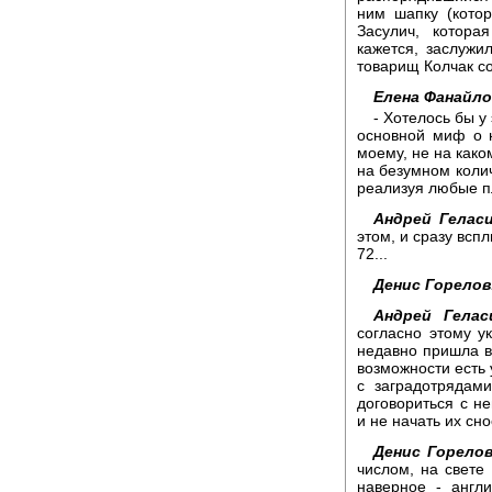
ним шапку (кото
Засулич, котор
кажется, заслужи
товарищ Колчак с
Елена Фанайло
- Хотелось бы у
основной миф о 
моему, не на како
на безумном коли
реализуя любые п
Андрей Гелас
этом, и сразу всп
72...
Денис Горелов
Андрей Гелас
согласно этому ук
недавно пришла в 
возможности есть 
с заградотрядам
договориться с н
и не начать их сн
Денис Горелов
числом, на свете
наверное - англ