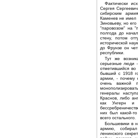
Фактически ис
Сергея Сергеевич
сибирским арми
Каменев не имел 
Зиновьеву, но его
"паровозом" на "
полгода до нача
стену, потом от
исторической наук
до Фрунзе он че
республики.
Тут же возник
серьезные люди -
отметившийся во
бывший с 1918 г
армии, - почему
очень важной п
монополизироват
генералы насту
Краснов, либо ан
как Унгерн и 
бессребреничеств
них был какой-то
всего остального.
Большевики в н
армию, собирал
ленинского секре