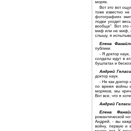
моряк.
Вот это вот ощ
тоже известно не
фотографиях эки
лодки уходит вес
вообще". Вот это
миф или не миф, я
слышу, я испытыв
Елена Фанайл
публики.
- Я доктор наук
солдаты идут в ат
бушлатах и беско
Андрей Геласи
доктор наук.
- Не как доктор 
по время войны и
моряков, мы крич
Вот все, что я хот
Андрей Геласи
Елена Фанайл
романтической нот
Андрей, - вы каж
войну, первую и 
много лет. У меня