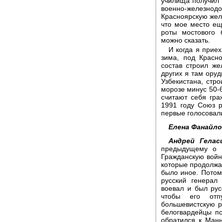
училища получил 
военно-железно
Красноярскую желе
что мое место е
роты мостового 
можно сказать.
И когда я прие
зима, под Красн
состав строил же
других я там оруд
Узбекистана, стр
морозе минус 50-6
считают себя гра
1991 году Союз р
первые голосовали
Елена Фанайло
Андрей Гелас
предыдущему о 
Гражданскую войн
которые продолжал
было иное. Потом
русский генерал
воевал и был ру
чтобы его отп
большевистскую р
белогвардейцы по
обратился к Ман