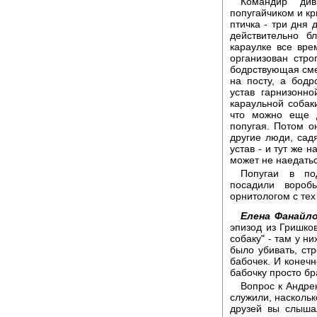
Командир див
попугайчиком и кр
птичка - три дня 
действительно б
караулке все вре
организован строг
бодрствующая сме
на посту, а бодр
устав гарнизонн
караульной собак
что можно еще д
попугая. Потом о
другие люди, сад
устав - и тут же 
может не наедатьс
Попугаи в по
посадили вороб
орнитологом с тех
Елена Фанайло
эпизод из Гришко
собаку" - там у н
было убивать, стр
бабочек. И конечн
бабочку просто бр
Вопрос к Андре
служили, наскольк
друзей вы слыша