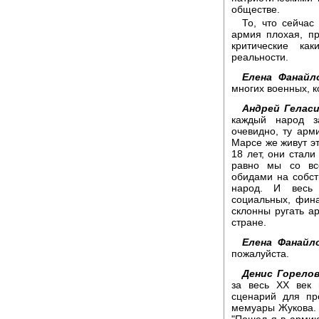
обществе.
То, что сейчас
армия плохая, пр
критические ка
реальности.
Елена Фанайл
многих военных, к
Андрей Геласи
каждый народ з
очевидно, ту арм
Марсе же живут эт
18 лет, они стали
равно мы со вс
обидами на собст
народ. И весь 
социальных, фина
склонны ругать ар
стране.
Елена Фанайло
пожалуйста.
Денис Горелов
за весь XX век 
сценарий для пр
мемуары Жукова. 
"Пошел я в армию