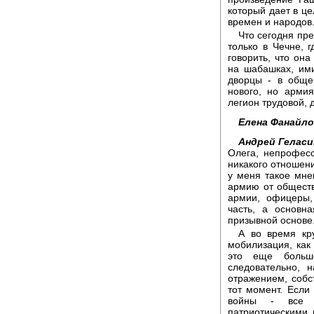
который дает в це
времен и народов
Что сегодня пр
только в Чечне, 
говорить, что он
на шабашках, ими
дворцы - в обще
нового, но арми
легион трудовой, 
Елена Фанайло
Андрей Геласи
Олега, непрофес
никакого отношени
у меня такое мне
армию от обществ
армии, офицеры,
часть, а основн
призывной основе
А во время кру
мобилизация, как
это еще больше
следовательно, н
отражением, собс
тот момент. Если
войны - все э
патриотическими 