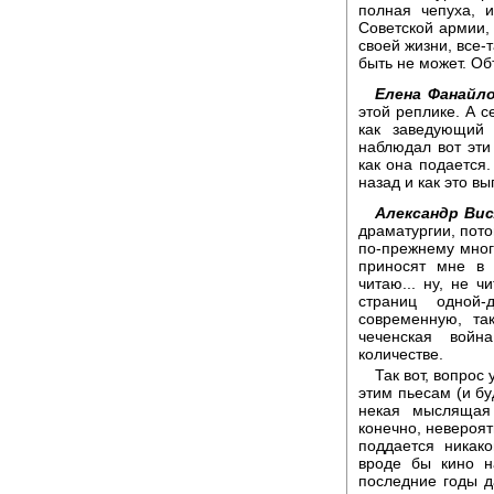
полная чепуха, 
Советской армии,
своей жизни, все-
быть не может. Об
Елена Фанайло
этой реплике. А 
как заведующий 
наблюдал вот эти
как она подается.
назад и как это в
Александр Вис
драматургии, пото
по-прежнему мног
приносят мне в 
читаю... ну, не 
страниц одной
современную, та
чеченская войн
количестве.
Так вот, вопрос
этим пьесам (и бу
некая мыслящая 
конечно, невероят
поддается никако
вроде бы кино н
последние годы д