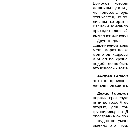
Ермолов, которы
женщины пугали де
же генерала Буд
отличается, но по
диваны, которые 
Василий Михайлов
приходит главный
армии не изменил
Другое дело -
современной арми
меня мороз по ко
мой отец, кадровы
и ушел по хрущев
подобного не было
это взялось - вот 
Андрей Геласи
что это произош
начали попадать 
Денис Горело
первых, срок служ
пяти до трех. Что
вторых, для тог
группировку на 
обострение было о
- студентов-гума
именно этот год