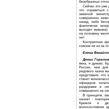
безобразных отно
Сейчас это уже 
что справиться 
заменой минист
совершенно нево
назад, либо бес
фактически заче
выходят живыми).
на половину месяч
нет.
Контрактная ар
совсем не из-за то
Елена Фанайло
Денис Горелов
века, я думаю, бу
России, чем для
рядового казна в
представьте, что 
станет моноклассо
офицеров почит
раздорами и см
совершенно не сек
В принципе, ка
начнет - повторя
Кремля и демо
моносословная а