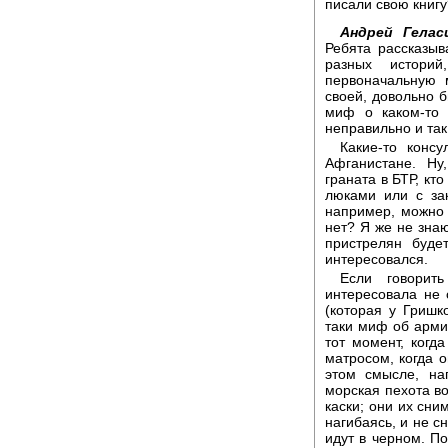
писали свою книгу
Андрей Гелас
Ребята рассказыв
разных историй
первоначальную 
своей, довольно б
миф о каком-то 
неправильно и так 
Какие-то конс
Афганистане. Ну
граната в БТР, кт
люками или с за
например, можно 
нет? Я же не знаю
пристрелян буде
интересовался.
Если говорит
интересовала не 
(которая у Гришк
таки миф об армии
тот момент, когд
матросом, когда о
этом смысле, на
морская пехота в
каски; они их сни
нагибаясь, и не с
идут в черном. П