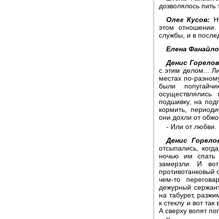
дозволялось пить 
Олег Кусов:
Ну
этом отношении.
службы, и в после
Елена Фанайло
Денис Горелов
с этим делом... Л
местах по-разному
были попугайч
осуществлялись 
подшивку, на под
кормить, периоди
они дохли от обжо
- Или от любви.
Денис Горело
отсыпались, когд
ночью им спать
замерзли. И вот
противотанковый о
чем-то перегов
дежурный сержант,
на табурет, разжи
к стеклу и вот так
А сверху вопят по