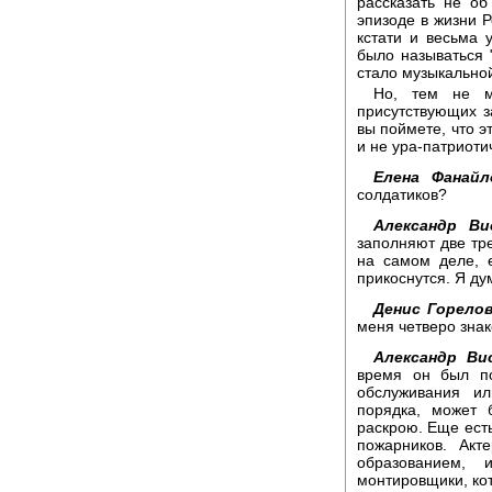
рассказать не об
эпизоде в жизни 
кстати и весьма 
было называться 
стало музыкальной
Но, тем не м
присутствующих з
вы поймете, что э
и не ура-патриоти
Елена Фанайл
солдатиков?
Александр Ви
заполняют две тре
на самом деле, 
прикоснутся. Я дум
Денис Горелов
меня четверо зна
Александр Ви
время он был п
обслуживания ил
порядка, может 
раскрою. Еще есть
пожарников. Акт
образованием, 
монтировщики, кот