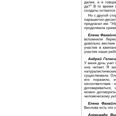
далее, и я говор
да?" В то время 
солдаты остаются г
Но с другой сто
парашютно-десан
предлагал им: "Уй
продолжала сражат
Елена Фанайло
вспомнили Лерм
довольно жесткие
участие в кампан
участие наши ребя
Андрей Геласи
У меня дочь учит 
она читает. Я за
натуралистически
существовала. Оле
его поразило, 
несоответствие - 
договариваться,
можно договоритьс
человеческому укл
Елена Фанайл
Вислова есть что с
Александр Ви