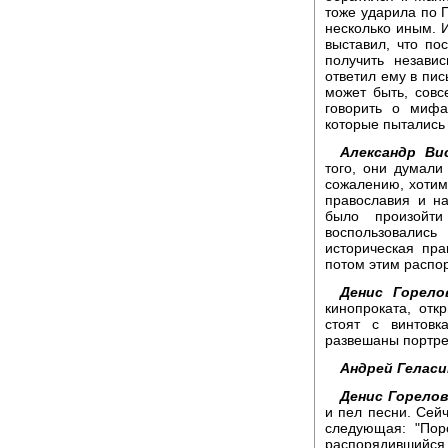
тоже ударила по П
несколько иным. И
выставил, что п
получить незави
ответил ему в пис
может быть, совс
говорить о мифа
которые пытались 
Александр Ви
того, они думали
сожалению, хотим 
православия и на
было произойти
воспользовались
историческая пра
потом этим распо
Денис Горело
кинопроката, отк
стоят с винтов
развешаны портрет
Андрей Геласи
Денис Горелов
и пел песни. Сейч
следующая: "Пор
распорядившийся