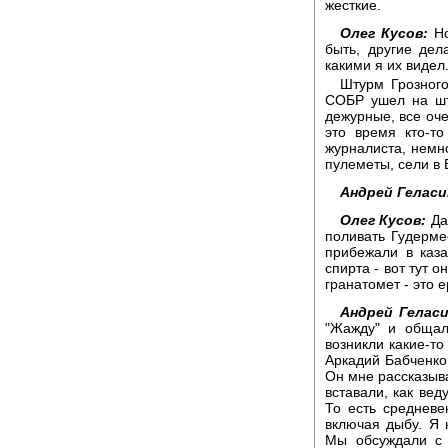
жесткие.
Олег Кусов:
Но
быть, другие дел
какими я их видел
Штурм Грозного
СОБР ушел на шт
дежурные, все оче
это время кто-т
журналиста, немно
пулеметы, сели в Б
Андрей Геласи
Олег Кусов:
Да,
поливать Гудерме
прибежали в каза
спирта - вот тут о
гранатомет - это е
Андрей Геласи
"Жажду" и общал
возникли какие-то
Аркадий Бабченко,
Он мне рассказыва
вставали, как вед
То есть средневе
включая дыбу. Я 
Мы обсуждали с 