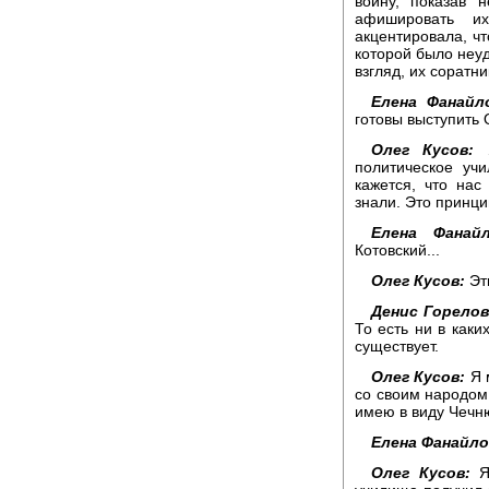
войну, показав 
афишировать их
акцентировала, чт
которой было неуд
взгляд, их соратни
Елена Фанайл
готовы выступить 
Олег Кусов:
Я
политическое уч
кажется, что на
знали. Это принци
Елена Фанайл
Котовский...
Олег Кусов:
Эти
Денис Горелов
То есть ни в каки
существует.
Олег Кусов:
Я 
со своим народом
имею в виду Чечн
Елена Фанайло
Олег Кусов:
Я 