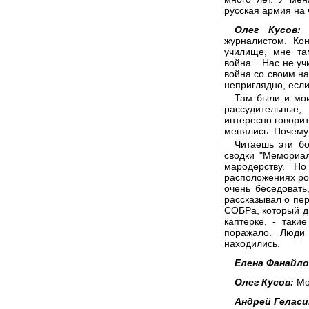
русская армия на
Олег Кусов:
В
журналистом. Ко
училище, мне та
война... Нас не уч
война со своим на
неприглядно, есл
Там были и мои
рассудительные
интересно говорит
менялись. Почему 
Читаешь эти бо
сводки "Мемориал
мародерству. 
расположениях ро
очень беседоват
рассказывал о пе
СОБРа, который д
каптерке, - таки
поражало. Люди 
находились.
Елена Фанайло
Олег Кусов:
Мо
Андрей Геласи