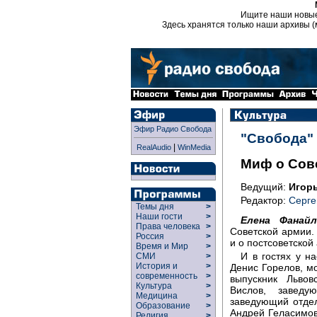
Ищите наши новы
Здесь хранятся только наши архивы (
Эфир Радио Свобода
"Свобода"
|
RealAudio
WinMedia
Миф о Сов
Ведущий:
Игор
Редактор:
Серге
Темы дня
>
Наши гости
>
Елена Фанайл
Права человека
>
Советской армии.
Россия
>
и о постсоветской
Время и Мир
>
И в гостях у н
СМИ
>
История и
>
Денис Горелов, м
современность
>
выпускник Львов
Культура
>
Вислов, завед
Медицина
>
заведующий отдел
Образование
>
Андрей Геласимов
Религия
>