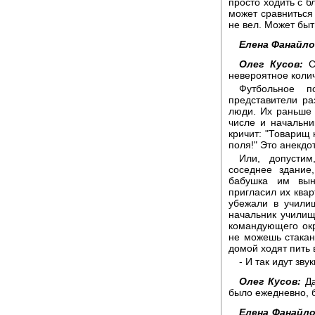
просто ходить с б
может сравниться 
не вел. Может быт
Елена Фанайло
Олег Кусов:
Ск
невероятное колич
Футбольное 
представители ра
люди. Их раньше 
числе и начальн
кричит: "Товарищ 
поля!" Это анекдо
Или, допустим
соседнее здание
бабушка им вын
пригласил их квар
убежали в учили
начальник училищ
командующего окр
не можешь стакан
домой ходят пить 
- И так идут звук
Олег Кусов:
Да
было ежедневно, б
Елена Фанайло