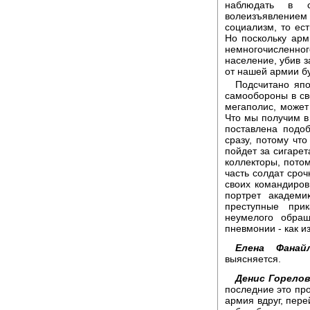
наблюдать в с
волеизъявление
социализм, то ес
Но поскольку арм
немногочисленног
население, убив з
от нашей армии б
Подсчитано япо
самообороны в св
мегаполис, может
Что мы получим в 
поставлена подо
сразу, потому что
пойдет за сигарет
коллекторы, потом
часть солдат сро
своих командиров
портрет академи
преступные при
неумелого обращ
пневмонии - как и
Елена Фанайл
выясняется.
Денис Горелов
последние это про
армия вдруг, пер