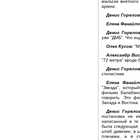
мальски внятного
армии.
Денис Горелов
Елена Фанайло
Денис Горелов
уже "ДМБ". Что ещ
Олег Кусов:
"М
Александр Вис
"72 метра" вроде б
Денис Горелов
стилистике.
Елена Фанайл
"Звезда", которы
фильме Балабано
говорить. Это ф
Запада и Востока.
Денис Горелов
постановка не и
написанный в те
была следующая:
штаб дивизии, в 
плечами, а в ст