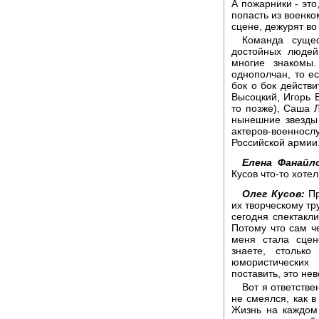
А пожарники - это
попасть из военко
сцене, дежурят во
Команда суще
достойных людей
многие знакомы
однополчан, то ес
бок о бок действ
Высоцкий, Игорь В
то позже), Саша Л
нынешние звезды
актеров-военно
Российской армии.
Елена Фанайло
Кусов что-то хотел
Олег Кусов:
Пр
их творческому тру
сегодня спектакли
Потому что сам че
меня стала сцен
знаете, стольк
юмористических
поставить, это не
Вот я ответстве
не смеялся, как в
Жизнь на каждом