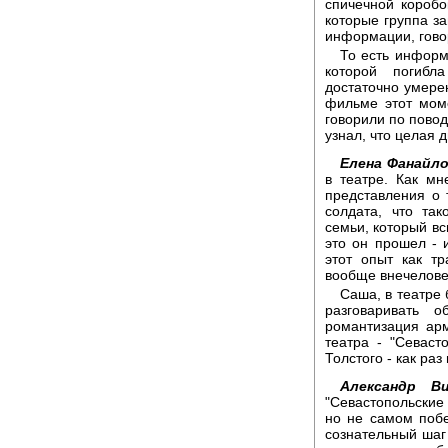
спичечной коробо
которые группа за
информации, говор
То есть информ
которой погибл
достаточно умере
фильме этот мом
говорили по повод
узнал, что целая 
Елена Фанайло
в театре. Как мн
представления о т
солдата, что так
семьи, который вс
это он прошел - 
этот опыт как т
вообще внечелове
Саша, в театре
разговаривать 
романтизация ар
театра - "Севаст
Толстого - как раз 
Александр Ви
"Севастопольские 
но не самом поб
сознательный шаг 