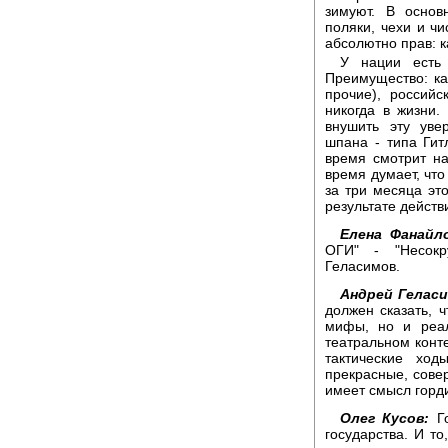
зимуют. В основ
поляки, чехи и ч
абсолютно прав: к
У нации есть
Преимущество: ка
прочие), россий
никогда в жизни.
внушить эту уве
шпана - типа Гит
время смотрит на
время думает, что
за три месяца это
результате действ
Елена Фанайл
ОГИ" - "Несокр
Геласимов.
Андрей Геласи
должен сказать, 
мифы, но и реал
театральном конт
тактические ход
прекрасные, сове
имеет смысл горди
Олег Кусов:
Го
государства. И то