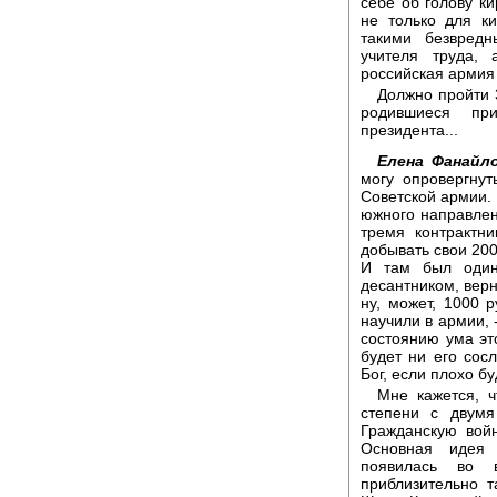
себе об голову ки
не только для ки
такими безвред
учителя труда,
российская армия 
Должно пройти 
родившиеся пр
президента...
Елена Фанайло
могу опровергнут
Советской армии. 
южного направлени
тремя контрактн
добывать свои 200
И там был один 
десантником, верн
ну, может, 1000 
научили в армии, 
состоянию ума эт
будет ни его сос
Бог, если плохо б
Мне кажется, 
степени с двум
Гражданскую вой
Основная идея 
появилась во 
приблизительно т