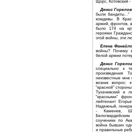
Щорс, Котовский -
Денис Горелов
были бандиты...
комдивы. В Крас
армий, фронтов, 
было 174 на кру
героями Гражданс
этой войны, эти л
Елена Фанайло
войны? Почему 
белой армии поте
Денис Горелов
специально к т
произведения Т
неизвестные мне 
возник вопрос: 
"красной" сторон
Тухачевский и л
"красными" фрон
лейтенант Егорье
Надежный, генера
- Каменев, Шо
Белогвардейским
соученики по Ак
война бывших одн
и правильные ребя