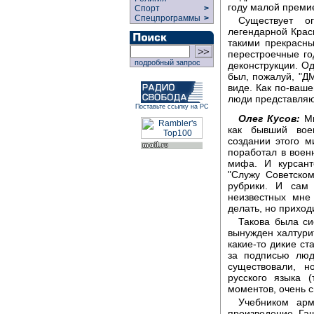
году малой преми
Спорт
>
Спецпрограммы
>
Существует 
легендарной Крас
такими прекрасн
перестроечные го
подробный запрос
деконструкции. О
был, пожалуй, "ДМ
виде. Как по-ваше
люди представляю
Поставьте ссылку на РС
Олег Кусов:
Ми
как бывший вое
создании этого м
поработал в военн
мифа. И курсант
"Служу Советском
рубрики. И сам 
неизвестных мне
делать, но приход
Такова была си
вынужден халтурит
какие-то дикие ст
за подписью люд
существовали, н
русского языка 
моментов, очень 
Учебником арм
произведение Га