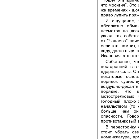
что москвич". Это 
же временах - шо
право лупить пря
И ощущение, ч
абсолютно обма
несмотря на два
уклад, так, собст
от "Чапаева" нич
если кто помнит,
воду, долго ныряю
Иванович, что это
Собственно, ч
посторонний взгл
ядерные силы. Он
некоторые основ
порядок существ
воздушно-десантн
порядке. Что к
мотострелковых
голодный, плохо
начальством (то
больше, чем он
опасности. Гов
противотанковый 
В перестройку 
стоит убрать св
номенклатура, ар