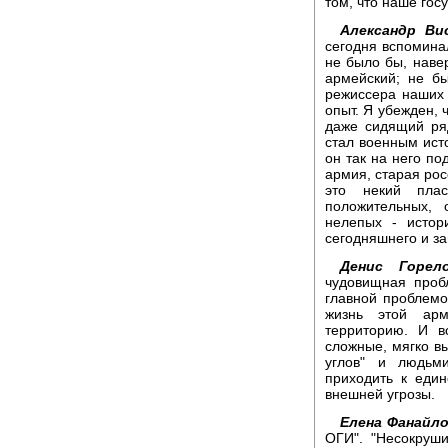
том, что наше гос
Александр Ви
сегодня вспомина
не было бы, навер
армейский; не бы
режиссера наших
опыт. Я убежден, 
даже сидящий ря
стал военным исто
он так на него по
армия, старая рос
это некий пла
положительных, 
нелепых - истор
сегодняшнего и з
Денис Горело
чудовищная пробл
главной проблемо
жизнь этой арм
территорию. И в
сложные, мягко в
углов" и людьм
приходить к еди
внешней угрозы.
Елена Фанайло
ОГИ". "Несокруш