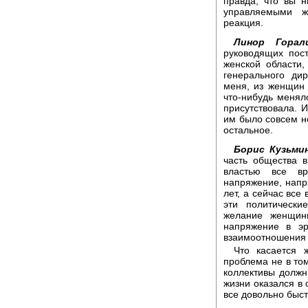
правда, что вы 
управляемыми 
реакция.
Линор Горали
руководящих пос
женской области,
генерального ди
меня, из женщин 
что-нибудь менял
присутствовала. 
им было совсем не
остальное.
Борис Кузьмин
часть общества 
властью все вр
напряжение, напря
лет, а сейчас все
эти политически
желание женщин
напряжение в эр
взаимоотношения 
Что касается 
проблема не в том
коллективы должн
жизни оказался в 
все довольно быст