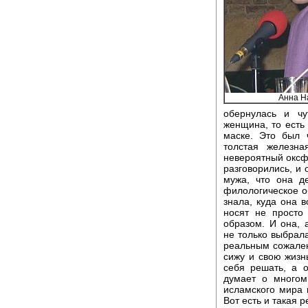
Анна Н
обернулась и ч
женщина, то есть
маске. Это был 
толстая железна
невероятный оксфо
разговорились, и 
мужа, что она д
филологическое о
знала, куда она 
носят не просто
образом. И она, 
не только выбрала
реальным сожалени
сижу и свою жизнь
себя решать, а 
думает о многом
исламского мира 
Вот есть и такая р