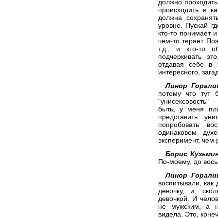
должно проходить 
происходить в к
должна сохранят
уровне. Пускай гд
кто-то понимает и
чем-то теряет. Поэ
т.д., и кто-то
подчеркивать эт
отдавая себе в 
интересного, зага
Линор Горали
потому что тут 
"унисексовость" 
быть, у меня пл
представить уни
попробовать во
одинаковом дух
эксперимент, чем 
Борис Кузьмин
По-моему, до вось
Линор Горали
воспитывали, как 
девочку, и, ско
девочкой. И чело
не мужским, а н
видела. Это, конеч