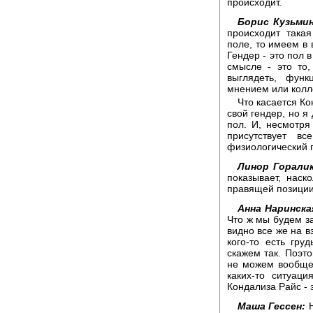
происходит.
Борис Кузьмин
происходит така
поле, то имеем в 
Гендер - это пол 
смысле - это то
выглядеть, фун
мнением или колл
Что касается Ко
свой гендер, но я
пол. И, несмотря 
присутствует в
физиологический п
Линор Горалик
показывает, нас
правящей позиции
Анна Наринска
Что ж мы будем за
видно все же на вз
кого-то есть гру
скажем так. Поэт
не можем вообще 
каких-то ситуац
Кондализа Райс - 
Маша Гессен:
Н