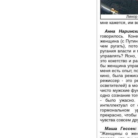
Линор
мне кажется, им в
Анна Наринск
говорилось. Кон
женщина (с Путин
чем ругать), пот
ругания власти и 
управлять? Ясно, 
это кокетство и р
бы женщина управ
меня есть опыт, п
кино, была режис
режиссер - это р
осветителей) в м
чисто мужские фун
одно сознание тог
- было ужасно.
интеллектуал от
гормональном у
прекрасно, чтобы
чувства совсем др
Маша Гессен:
"Женщины о жен