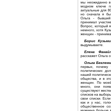
мы неожиданно в
модном ключе г
актуальные для 80
но сначала я бы
Ольга - бывший
принимал участие
Вопрос, который я
немного, хотя Куз
женщин - принимае
Борис Кузьми
выдумываете.
Елена Фанайл
расскажет Ольга о
Ольга Беклем
первых, почему
политических до
нашей политическ
общества, и в эт
женщин. По моей
много, они появ
существуют жестк
списков на выборы
свои списки. Если
как и у нас, гол
общественное соз
мужчина больше 