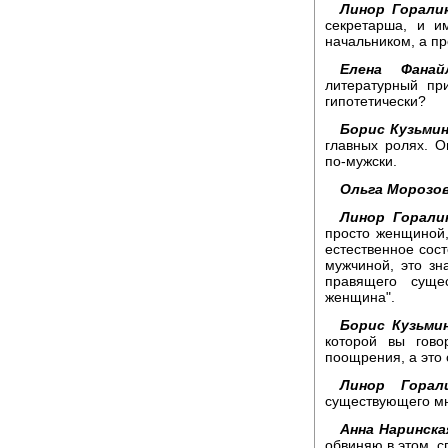
Линор Горалик
секретарша, и и
начальником, а пр
Елена Фанайл
литературный пр
гипотетически?
Борис Кузьмин
главных ролях. О
по-мужски.
Ольга Морозов
Линор Горали
просто женщиной,
естественное сост
мужчиной, это зн
правящего суще
женщина".
Борис Кузьмин
которой вы гово
поощрения, а это 
Линор Горали
существующего мн
Анна Наринска
обвиняю в этом, с