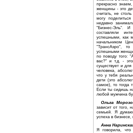
прекрасно знаем,
женщины - это дет
считать, не столь
могу поделиться
недавно занимал
"Бизнес-Эль". 
составляли ин
успешными, как 
начальником Цен
"ТрансАэро", т
успешными женщин
по поводу того: 
вас?" и т.д. - э
существует и для 
человека, абсолю
что у тебя реаль
дети (это абсолю
самое), то тогда 
Если ты сидишь на
любой мужчина буд
Ольга Морозо
зависит от того,
семьей. Я думаю
успеха в бизнесе, и
Анна Наринска
Я говорила, чт