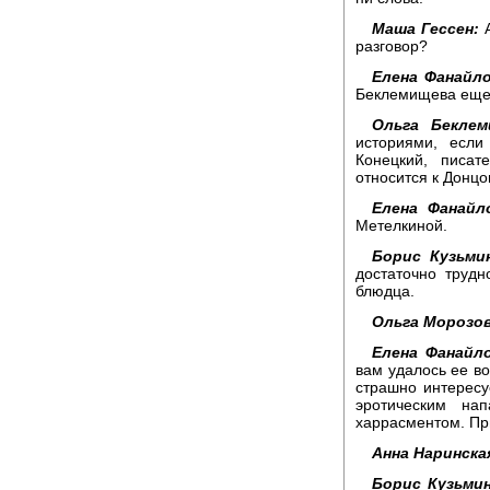
Маша Гессен:
А
разговор?
Елена Фанайло
Беклемищева еще 
Ольга Беклем
историями, если
Конецкий, писат
относится к Донцо
Елена Фанайл
Метелкиной.
Борис Кузьми
достаточно трудн
блюдца.
Ольга Морозов
Елена Фанайло
вам удалось ее в
страшно интересу
эротическим нап
харрасментом. Пр
Анна Наринска
Борис Кузьмин