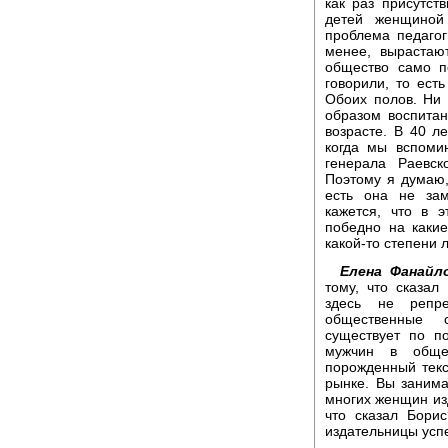
как раз присутст
детей женщиной
проблема педагог
менее, вырастаю
общество само п
говорили, то ест
Обоих полов. Ни
образом воспита
возрасте. В 40 л
когда мы вспоми
генерала Раевск
Поэтому я думаю,
есть она не зам
кажется, что в 
победно на какие
какой-то степени 
Елена Фанайл
тому, что сказа
здесь не репр
общественные с
существует по п
мужчин в обще
порожденный тек
рынке. Вы занима
многих женщин изд
что сказал Бори
издательницы усп