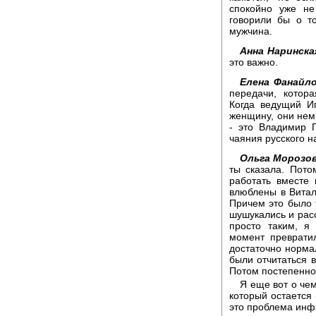
спокойно уже не
говорили бы о то
мужчина.
Анна Наринска
это важно.
Елена Фанайло
передачи, котор
Когда ведущий И
женщину, они нем
- это Владимир 
чаяния русского н
Ольга Морозов
ты сказала. Пото
работать вместе 
влюблены в Витал
Причем это было 
шушукались и расс
просто таким, я
момент преврати
достаточно норма
были отчитаться в
Потом постепенно 
Я еще вот о чем
который остается 
это проблема инф