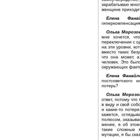
зарабатываю много 
женщине приходит
Елена Фанай
гиперкомпенсация
Ольга Морозов
мне хочется, ч
переключении с од
на эти уровни, к
вместо таких без
что она может, а
человек. Это было
окружающих факт
Елена Фанайл
постсоветского 
потерь?
Ольга Морозо
ответ, потому что
в виду и свой соб
и какие-то потери
кажется, оглядыв
полюсом, оказывае
менее, я об этом
такие сложные 
мутации, я бы ска