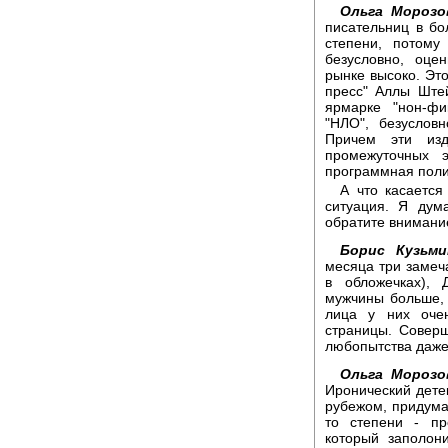
Ольга Морозо
писательниц в б
степени, потому
безусловно, оце
рынке высоко. Это
пресс" Аллы Ште
ярмарке "нон-фи
"НЛО", безусловн
Причем эти изд
промежуточных 
программная поли
А что касается
ситуация. Я дум
обратите внимани
Борис Кузьм
месяца три замеча
в обложечках),
мужчины больше, 
лица у них оче
страницы. Соверш
любопытства даже,
Ольга Морозо
Иронический детек
рубежом, придумал
то степени - пр
который заполон