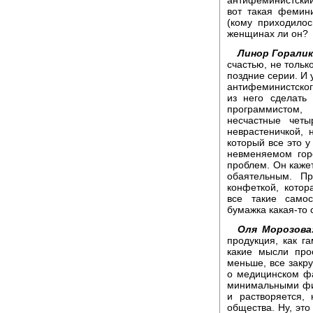
антифеминистский
вот такая фемин
(кому приходилос
женщинах ли он?
Линор Горалик
счастью, не тольк
поздние серии. И 
антифеминистског
из него сделать
программистом,
несчастные чет
неврастеничкой,
который все это у
невменяемом гор
проблем. Он каже
обаятельным. П
конфеткой, кото
все такие само
бумажка какая-то 
Оля Морозов
продукция, как г
какие мысли про
меньше, все закру
о медицинском ф
минимальными физ
и растворяется,
общества. Ну, это