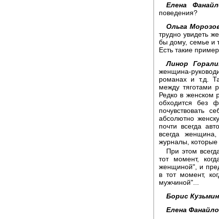
Елена Фанайл
поведения?
Ольга Морозов
трудно увидеть ж
бы дому, семье и 
Есть такие пример
Линор Горали
женщина-руководит
романах и т.д. Т
между тяготами 
Редко в женском 
обходится без ф
почувствовать с
абсолютно женску
почти всегда ав
всегда женщина,
журналы, которые
При этом всегд
тот момент, ког
женщиной", и пред
в тот момент, ко
мужчиной"...
Борис Кузьмин
Елена Фанайло