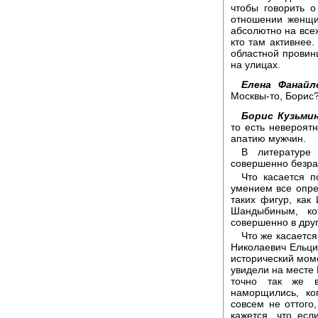
чтобы говорить о
отношении женщи
абсолютно на всех
кто там активнее
областной провинц
на улицах.
Елена Фанайл
Москвы-то, Борис
Борис Кузьмин
то есть невероят
апатию мужчин.
В литературе
совершенно безраз
Что касается п
умением все опред
таких фигур, ка
Шандыбиным, ко
совершенно в друг
Что же касается
Николаевич Ельцин
исторический моме
увидели на месте
точно так же в
наморщились, ко
совсем не оттог
кажется, что ес