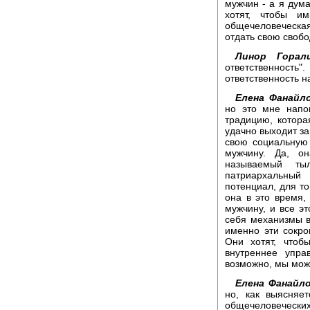
мужчин - а я дума
хотят, чтобы и
общечеловеческа
отдать свою свобо
Линор Горали
ответственност
ответственность н
Елена Фанайло
но это мне напо
традицию, котора
удачно выходит за
свою социальную
мужчину. Да, о
называемый ты
патриархальный
потенциал, для то
она в это время,
мужчину, и все э
себя механизмы в
именно эти сокро
Они хотят, что
внутреннее упра
возможно, мы може
Елена Фанайло
но, как выясняе
общечеловеческих 