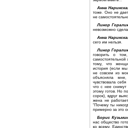
Анна Наринска
тоже. Оно не дае
не самостоятельн
Линор Горалик
невозможно сдела
Анна Наринска
сего им нельзя.
Линор Горалик
говорить о том
самостоятельной ж
тому, что женщи
история (если мы
не совсем из мое
объясняла мне,
чувствовала себя
что с нее снимут
этому готов. Но п
сорок), вдруг выяс
жена не работает
"Почему ты никогд
примерно за это о
Борис Кузьмин
нас общество гото
ко всему. Единств