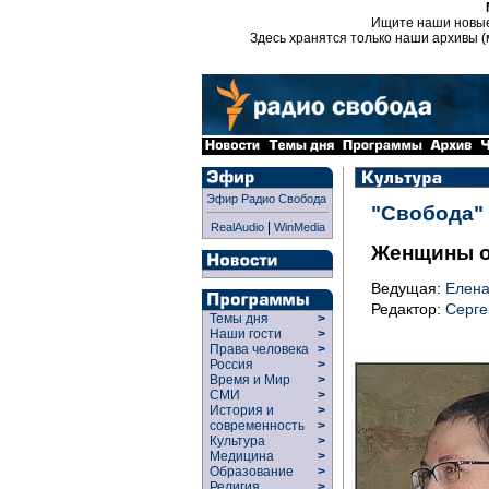
Ищите наши новы
Здесь хранятся только наши архивы (
Эфир Радио Свобода
"Свобода"
|
RealAudio
WinMedia
Женщины о
Ведущая:
Елена
Редактор:
Серге
Темы дня
>
Наши гости
>
Права человека
>
Россия
>
Время и Мир
>
СМИ
>
История и
>
современность
>
Культура
>
Медицина
>
Образование
>
Религия
>