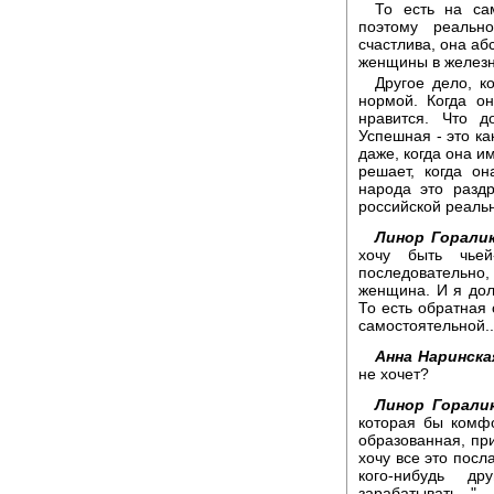
То есть на са
поэтому реальн
счастлива, она аб
женщины в железно
Другое дело, к
нормой. Когда о
нравится. Что д
Успешная - это ка
даже, когда она и
решает, когда он
народа это разд
российской реальн
Линор Горалик
хочу быть чье
последовательно, 
женщина. И я долж
То есть обратная
самостоятельной..
Анна Наринска
не хочет?
Линор Горалик
которая бы комфо
образованная, при
хочу все это посл
кого-нибудь др
зарабатывать..."