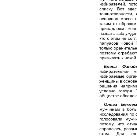
избирателей, пот
списку. Вот зд
тошнотворности,
основная масса л
каким-то образо
принадлежит женщ
назвать заблужден
кто с этим не сог
папуасов Новой 
только хранитель
поэтому огребаю
призывать к некой
Елена Фанайл
избирательная 
избираемые орган
женщины в основн
решения, наприме
условно говоря.
обществе обладаю
Ольга Беклем
мужчинам в боль
исследования по с
голосовали муж
потому, что отча
справлюсь, разры
этом. Для то