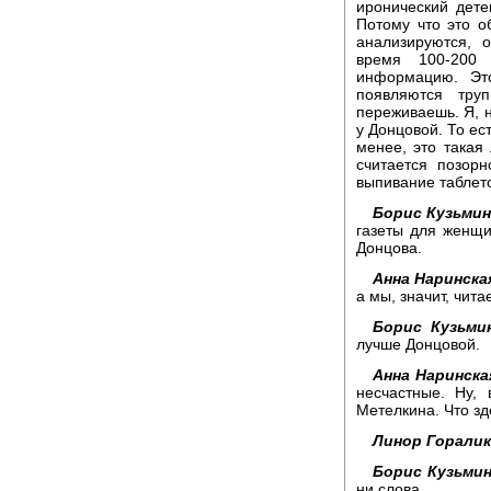
иронический дете
Потому что это о
анализируются, 
время 100-200
информацию. Это
появляются тр
переживаешь. Я, н
у Донцовой. То ест
менее, это такая 
считается позорн
выпивание таблето
Борис Кузьмин
газеты для женщи
Донцова.
Анна Наринска
а мы, значит, чит
Борис Кузьми
лучше Донцовой.
Анна Наринска
несчастные. Ну,
Метелкина. Что зд
Линор Горалик
Борис Кузьмин
ни слова.