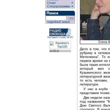
Спорт
>
Спецпрограммы
>
подробный запрос
Поставьте ссылку на РС
Елена 
Дело в том, что 
рубрику в сетев
Метелкина". То 
первое время не в
была такая интелл
который жил с
Кузьминского жи
литературной жизн
то есть человек,
литературе.
У нас в клубе 
представим позже
Две недели наз
под названием "
Дню Святого Вал
спорного. В кон