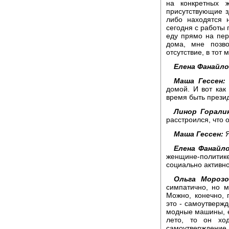
на конкретных 
присутствующие 
либо находятся 
сегодня с работы 
еду прямо на пер
дома, мне позв
отсутствие, в тот 
Елена Фанайло
Маша Гессен:
домой. И вот как
время быть прези
Линор Горали
расстроился, что 
Маша Гессен:
Я
Елена Фанайло
женщине-полити
социально активн
Ольга Морозо
симпатично, но м
Можно, конечно, 
это - самоутвержд
модные машины, ес
лето, то он хо
самоутверждение