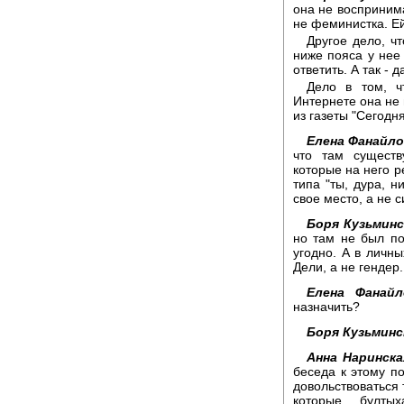
она не воспринима
не феминистка. Ей
Другое дело, ч
ниже пояса у нее 
ответить. А так -
Дело в том, ч
Интернете она не
из газеты "Сегодня
Елена Фанайло
что там сущест
которые на него р
типа "ты, дура, н
свое место, а не 
Боря Кузьмин
но там не был по
угодно. А в личн
Дели, а не гендер.
Елена Фанайл
назначить?
Боря Кузьминс
Анна Наринска
беседа к этому п
довольствоваться 
которые булты