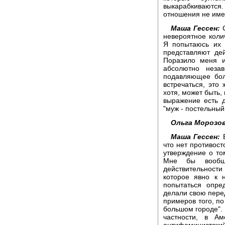
выкарабкиваютс
отношения не имее
Маша Гессен:
С
невероятное коли
Я попытаюсь их 
представляют де
Поразило меня и
абсолютно неза
подавляющее бол
встречаться, это
хотя, может быть,
выражение есть д
"муж - постельный 
Ольга Морозов
Маша Гессен:
Б
что нет противост
утверждение о то
Мне бы вообще
действительности
которое явно к 
попытаться опре
делали свою перед
примеров того, по
большом городе". 
частности, в Ам