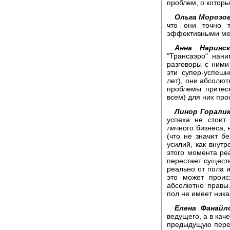
проблем, о которы
Ольга Морозов
что они точно 
эффективными мер
Анна Наринск
"Трансаэро" нан
разговоры с ними
эти супер-успеш
лет), они абсолют
проблемы притес
всем) для них про
Линор Горалик
успеха не стоит
личного бизнеса, 
(что не значит б
усилий, как внутр
этого момента реа
перестает существ
реально от пола 
это может проис
абсолютно правы.
пол не имеет ника
Елена Фанайл
ведущего, а в кач
предыдущую перед