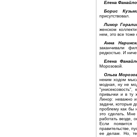
Елена Фанайло
Борис Кузьми
присутствовал.
Линор Горали
женском коллект
нем, это все тоже
Анна Наринск
заканчивали фи
редкостью. И ниче
Елена Фанайл
Морозовой.
Ольга Морозов
неким ходом мысл
модная, ну не мо
"унисексовость",
привычки и в ту 
Линор: неважно ин
задачи, которые д
проблему как бы н
это сделать. Мне
работать везде, о
Если появится 
правительстве, пу
ее делам. Но, т