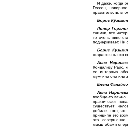
И даже, когда р
Гессен, наверное
правительств, вп
Борис Кузьмин
Линор Горалик
снимки, все интер
то очень явно ст
подчеркивает. Ни о
Борис Кузьми
старается плохо в
Анна Наринска
Кондализу Райс, к
ее интервью абс
мужчина она или 
Елена Фанайло
Анна Наринска
вообще-то важно.
практически нев
существует чело
добился того, что
принципе это возм
это совершенно
масштабами оперир