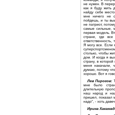
не нужен. В перер
как я буду жить 
найду себе место
мне ничего не с
пойдешь, и ты выи
не патриот, потом
самые сильные, м
первая модель. Вт
стране, где вс
ответственность, 
Я могу все. Если 
суперспортсменом,
столько, чтобы жи
дом. И когда я вы
страну, в которой
меня накачали, ч
думаю, потому что
хорошо. Вот я гов
Лев Пирогов:
Т
мне было стран
длительную пропо
наш народ и наш
пришел, показал м
надо", - хоть даве
Ирина Хакамад