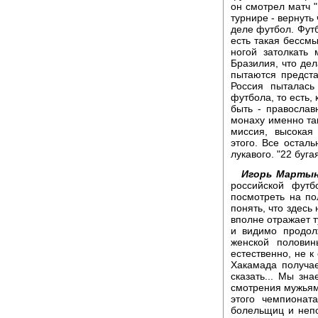
он смотрел матч "
турнире - вернуть
деле футбол. Футбо
есть такая бессм
ногой затолкать 
Бразилия, что де
пытаются предст
Россия пыталась
футбола, то есть,
быть - православ
монаху именно та
миссия, высокая
этого. Все осталь
лукавого. "22 буга
Игорь Мартын
российской футб
посмотреть на по
понять, что здесь
вполне отражает т
и видимо продол
женской половин
естественно, не к
Хакамада получае
сказать... Мы зн
смотрения мужьям
этого чемпионат
болельщиц и непо