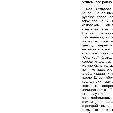
общем, все равно 
Лев Пирогов:
конвенциональным
русское слово "б
вдохновение и 
человеком, и он 
воду возят. А по 
Россия пережив
собственной, ст
мячей, которые та
центру, к церемон
на залог вот той
все тоже скоро б
"Столица", благо
хорошим делам. 
можно было только
на пике нашего о
глобализации и 
после 11 сентябр
трансляции матч
несколько опер
начинал кричать "г
это случалось
антиглобалистам
самом деле зар
сценарий чемпион
комментаторам,