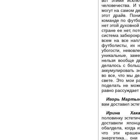
вот этими искл
человечества. И
могут на самом де
этот драйв. Пон
команде по футбол
нет этой духовной 
стране ее нет, по
система забюрокр
всем на все напл
футболисты, их 
убогости, невовл
уникальные, зам
нельзя вообще дв
делалось с больш
аккумулировать э
во все, что мы де
свете. Это мои р
поделать не може
равно рассуждает 
Игорь Мартын
вам доставил эсте
Ирина Хака
половинку эстети
доставили япон
обалдела, когда 
что эти краше
энергетика... они