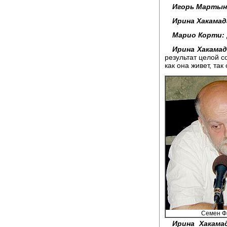
Игорь Мартын
Ирина Хакамад
Марио Корти:
Ирина Хакамад
результат целой с
как она живет, так 
Семен Ф
Ирина Хакамад