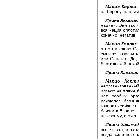
Марио Корти:
на Европу, наприме
Ирина Хакамад
нацией. Они так 
вся нация сплотил
конечно, негатив.
Марио Корти:
а потом слово Се
смысле возразить.
или Сенегал. Да,
бразильской некой
Ирина Хакамад
Марио Корти
неорганизованный
играют на пляже 
нет особых орг
рождался брази
говорить сейчас о
близки к Европе, 
по-своему, и очен
Ирина Хакамад
все играют, в лаг
везде все гоняют 