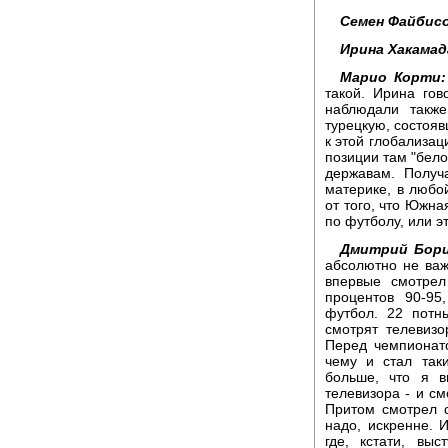
Семен Файбисо
Ирина Хакамад
Марио Корти:
такой. Ирина го
наблюдали такж
турецкую, состояв
к этой глобализац
позиции там "бел
державам. Получ
материке, в любой
от того, что Южна
по футболу, или э
Дмитрий Бор
абсолютно не важ
впервые смотрел
процентов 90-95
футбол. 22 потн
смотрят телевизо
Перед чемпионато
чему и стал так
больше, что я в
телевизора - и см
Притом смотрел с
надо, искренне.
где, кстати, вы