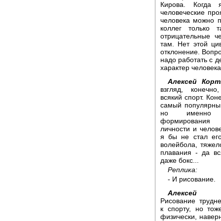
Кирова. Когда 
человеческие про
человека можно п
коллег только 
отрицательные ч
там. Нет этой цив
отклонение. Вопро
надо работать с 
характер человека
Алексей Корт
взгляд, конечно
всякий спорт. Кон
самый популярный
но именно
формирования ч
личности и челове
я бы не стал его
волейбола, тяжел
плавания - да вс
даже бокс...
Реплика:
- И рисование.
Алексей 
Рисование трудне
к спорту, но тож
физически, наверн