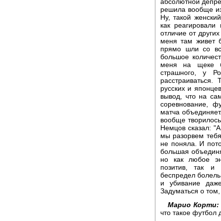
абсолютной депрес
решила вообще из 
Ну, такой женски
как реагировали 
отличие от других
меня там живет 
прямо шли со вс
большое количест
меня на щеке б
страшного, у Р
расстраиваться.
русских и японце
вывод, что на са
соревнование, ф
матча объединяет.
вообще творилось
Немцов сказал: "А
мы разорвем тебя 
не поняла. И пото
большая объединя
но как любое эн
позитив, так и
беспредел болель
и убивание даж
Задуматься о том
Марио Корти:
что такое футбол 