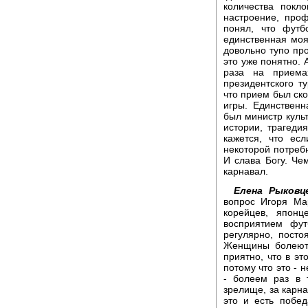
количества покл
настроение, про
понял, что футб
единственная моя
довольно тупо про
это уже понятно. 
раза на приема
президентского 
что прием был ск
игры. Единствен
был министр культ
истории, трагеди
кажется, что ес
некоторой потребн
И слава Богу. Че
карнавал.
Елена Рыков
вопрос Игоря Ма
корейцев, япон
восприятием фу
регулярно, посто
Женщины болеют 
приятно, что в э
потому что это - 
- болеем раз в 
зрелище, за карна
это и есть побе