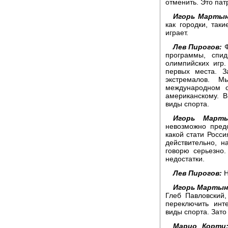
отменить. Это пат
Игорь Мартын
как городки, так
играет.
Лев Пирогов:
Ф
программы, спи
олимпийских игр.
первых места. З
экстремалов. 
международном о
американскому. 
виды спорта.
Игорь Марты
невозможно пред
какой стати Росс
действительно, 
говорю серьезно.
недостатки.
Лев Пирогов:
Н
Игорь Мартын
Глеб Павловский
переключить инт
виды спорта. Зато
Марио Корти