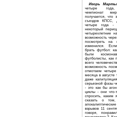
Игорь Марты
четыре года,
чемпионат ми
получается, что 
съездов КПСС, 
четыре года -
некоторый период
четырехлетние на
возможность чере
посмотреть на 
изменился. Ес
брать футбол: ка
были космонав
футболисты, как 
всего человечеств
возможность посм
отмотаем четыре
месяца в августе
даже капитуляци
серьезной фазы ч
- это как бы аго
циклы - они что-
спросить, каким 
сказать о том
апокалиптически
взрывов 11 сент
говоря, понрав
понравились? Ка