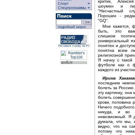
критик, Алексе
Спорт
>
шоумен и лид
Спецпрограммы
>
"Несчастный сл
Порошин - реда
"GQ".
Мне кажется, ф
подробный запрос
быть, это вам
слишком поэти
универсальный яз
понятен и доступ
Поставьте ссылку на РС
понятна всем л
религиозной при
Я начну с такой
футболе как о 
каждого из участн
Ирина Хакама
последнем чемпи
болеть за Россию
эту картинку, она
болеть совершенн
крови, половина р
Ничего подобного.
никуда, и во 
невозможный. Я д
думала, что мы, 
видно, что на с
потому что ник