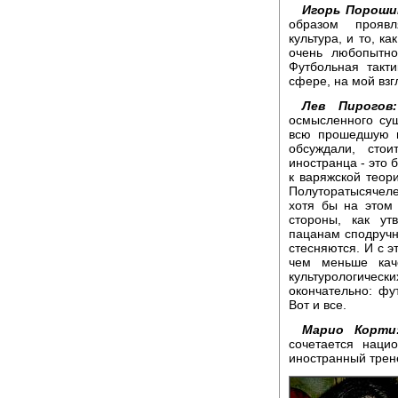
Игорь Пороши
образом проявл
культура, и то, к
очень любопытно
Футбольная такт
сфере, на мой взг
Лев Пирогов:
осмысленного сущ
всю прошедшую н
обсуждали, сто
иностранца - это 
к варяжской теори
Полуторатысячеле
хотя бы на этом 
стороны, как ут
пацанам сподручн
стесняются. И с э
чем меньше кач
культурологичес
окончательно: фут
Вот и все.
Марио Корти
сочетается наци
иностранный трене