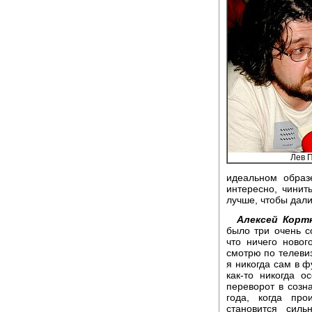
Лев 
идеальном образ
интересно, чинит
лучше, чтобы дали
Алексей Кортн
было три очень с
что ничего новог
смотрю по телеви
я никогда сам в ф
как-то никогда о
переворот в созна
года, когда про
становится силь