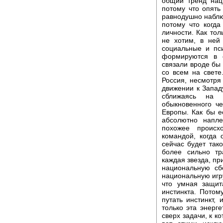
общий тренд нац
потому что опять
равнодушно наблюд
потому что когд
личности. Как тол
не хотим, в ней
социальные и пси
формируются в 
связали вроде бы
со всем на свете
Россия, несмотря
движении к Запад
сближаясь на 
обыкновенного ч
Европы. Как бы е
абсолютно напле
похожее происх
командой, когда
сейчас будет тако
более сильно тр
каждая звезда, пр
национальную сб
национальную игру
что умная защит
инстинкта. Потом
путать инстинкт, 
только эта энерг
сверх задачи, к к