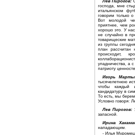
Лев Пирогов:
С
господа, мне сты
итальянском фут
говорим только о
Вот молодой че
приятнее, чем рос
хорошо это. У нас
не случайно в пр
товарищеские мат
из группы сегодн
план рассчитан 
происходит, к
коллаборационис
упадничества, а с
патриоту ценносте
Игорь Марты
тысячелетнюю ист
чтобы каждый 
кандидатуру в си
То есть, мы берем
Условно говоря: Ле
Лев Пирогов:
Я
запасной.
Ирина Хакама
нападающим.
- Илья Муромец 