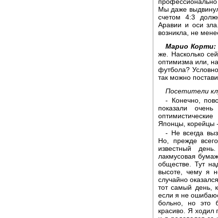
профессионально
Мы даже выдвинул
счетом 4:3 долж
Аравии и оси зла
возникла, не мене
Марио Корти:
же. Насколько се
оптимизма или, н
футбола? Условно
так можно постави
Посетители кл
- Конечно, пов
показали очень
оптимистические
Японцы, корейцы -
- Не всегда вы
Но, прежде всег
известный день
лакмусовая бумажк
обществе. Тут на
высоте, чему я 
случайно оказалс
тот самый день, к
если я не ошибаюс
больно, но это 
красиво. Я ходил 