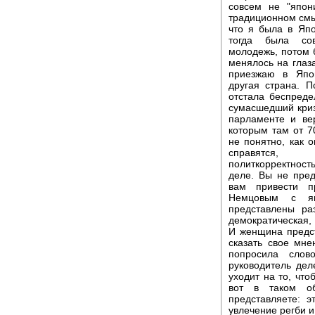
совсем не "япон
традиционном смы
что я была в Япо
тогда была со
молодежь, потом 
менялось на глаза
приезжаю в Япо
другая страна. П
отстала беспреде
сумасшедший кризи
парламенте и ве
которым там от 7
не понятно, как 
справятся,
политкорректност
деле. Вы не пред
вам привести п
Немцовым с яп
представлены ра
демократическая, 
И женщина предст
сказать свое мне
попросила сло
руководитель дел
уходит на то, что
вот в таком о
представляете: 
увлечение регби 