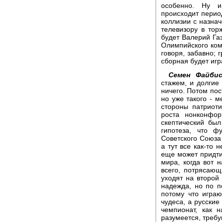
особенно. Ну и
происходит период
коллизии с назна
телевизору в торж
будет Валерий Газ
Олимпийского коми
говоря, забавно; 
сборная будет игра
Семен Файбис
стажем, и долгие
ничего. Потом по
но уже такого - 
стороны патриот
роста нонконфо
скептический был
гипотеза, что ф
Советского Союза
а тут все как-то 
еще может придти
мира, когда вот н
всего, потрясающ
уходят на второй 
надежда, но по пе
потому что играю
чудеса, а русские
чемпионат, как н
разумеется, треб