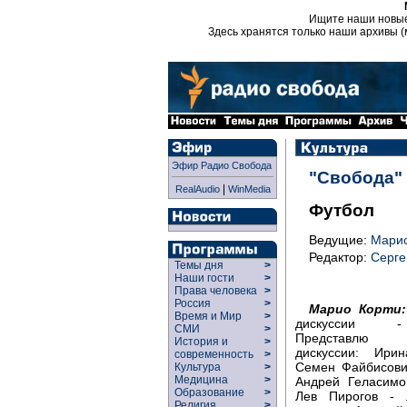
Ищите наши новы
Здесь хранятся только наши архивы (
Эфир Радио Свобода
"Свобода"
|
RealAudio
WinMedia
Футбол
Ведущие:
Марио
Редактор:
Серге
Темы дня
>
Наши гости
>
Права человека
>
Россия
>
Марио Корти:
Время и Мир
>
дискуссии 
СМИ
>
Представлю у
История и
>
дискуссии: Ири
современность
>
Семен Файбисович
Культура
>
Медицина
>
Андрей Геласимов
Образование
>
Лев Пирогов - 
Религия
>