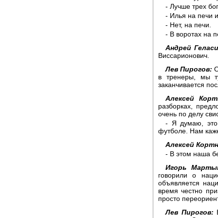
- Лучше трех бо
- Илья на печи 
- Нет, на печи.
- В воротах на 
Андрей Геласи
Виссарионович.
Лев Пирогов:
О
в тренеры, мы т
заканчивается пос
Алексей Корт
разборках, предл
очень по делу свис
- Я думаю, это
футболе. Нам каже
Алексей Кортн
- В этом наша б
Игорь Марты
говорили о наци
объявляется наци
время честно при
просто переориен
Лев Пирогов:
В