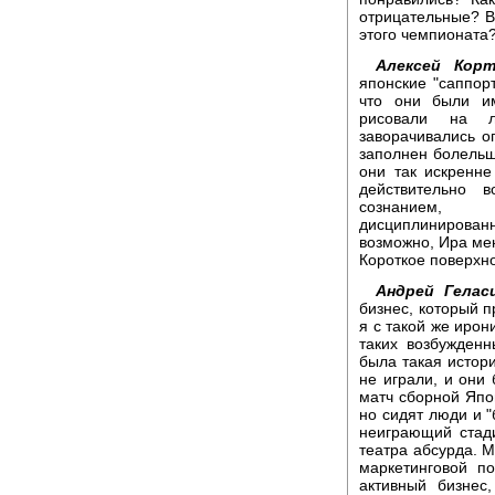
отрицательные? В
этого чемпионата
Алексей Корт
японские "саппор
что они были им
рисовали на л
заворачивались о
заполнен болельщ
они так искренне
действительно 
сознанием, 
дисциплинирован
возможно, Ира мен
Короткое поверхн
Андрей Гелас
бизнес, который п
я с такой же ирон
таких возбужденн
была такая истори
не играли, и они
матч сборной Япон
но сидят люди и "
неиграющий стад
театра абсурда. М
маркетинговой п
активный бизнес,