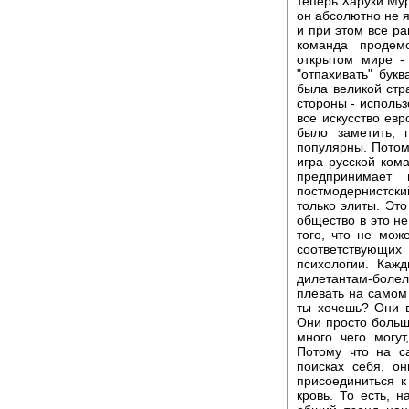
теперь Харуки Мур
он абсолютно не я
и при этом все р
команда продем
открытом мире -
"отпахивать" бук
была великой стр
стороны - использ
все искусство евр
было заметить,
популярны. Потому
игра русской ком
предпринимает
постмодернистски
только элиты. Это
общество в это не
того, что не мож
соответствующи
психологии. Каж
дилетантам-боле
плевать на самом
ты хочешь? Они в
Они просто больше
много чего могут
Потому что на с
поисках себя, о
присоединиться к
кровь. То есть, 