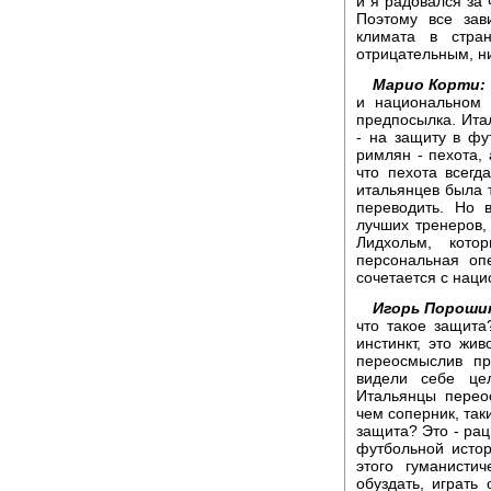
и я радовался за 
Поэтому все зав
климата в стр
отрицательным, н
Марио Корти:
и национальном 
предпосылка. Итал
- на защиту в фу
римлян - пехота,
что пехота всегд
итальянцев была т
переводить. Но 
лучших тренеров, 
Лидхольм, кото
персональная опе
сочетается с нац
Игорь Пороши
что такое защита
инстинкт, это жи
переосмыслив пр
видели себе це
Итальянцы перео
чем соперник, так
защита? Это - рац
футбольной исто
этого гуманисти
обуздать, играть