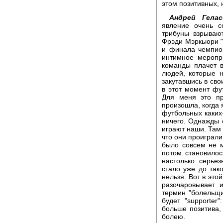
этом позитивных,
Андрей Гелас
явление очень с
трибуны взрывают
Фрэди Мэркьюри "
и финала чемпион
интимное меропр
команды плачет в
людей, которые н
закутавшись в сво
в этот момент фу
Для меня это пр
произошла, когда 
футбольных каких-
ничего. Однажды с
играют наши. Там 
что они проиграли.
было совсем не м
потом становило
настолько серьез
стало уже до так
нельзя. Вот в это
разочаровывает 
термин "болельщик
будет "supporter"
больше позитива, 
болею.