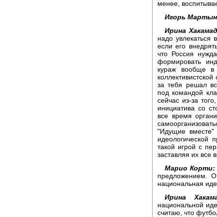
менее, воспитывае
Игорь Мартын
Ирина Хакамад
надо увлекаться в
если его внедрят
что Россия нужд
формировать инд
кураж вообще в
коллективистской 
за тебя решал вс
под командой кла
сейчас из-за того
инициатива со ст
все время органи
самоорганизоват
"Идущие вместе" и
идеологической 
такой игрой с пер
заставляя их все в
Марио Корти:
предложением. Он
национальная идея
Ирина Хакама
национальной иде
считаю, что футбо