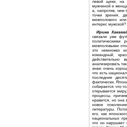
левой щеке, на 
мужчиной и женщи
а, напротив, чем-
точки зрения, д
межполового или
интерес мужской?
Ирина Хакама
связали уже фут
политическими 
межполовыми отно
это немножко ис
командный, кра
действительно 
анализировать так
знаю очень хорошо
что есть национал
последние десят
фактически, Япони
собирается что-т
открывается миру
процессы, причем
нравится, но она
новое поколени
литературы. Пото
его, как японско
национальных пре
что он нарушает 