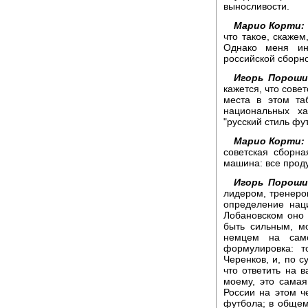
выносливости.
Марио Корти:
что такое, скажем
Однако меня ин
российской сборно
Игорь Пороши
кажется, что сове
места в этом та
национальных ха
"русский стиль фу
Марио Корти:
советская сборна
машина: все прод
Игорь Пороши
лидером, тренеро
определение нац
Лобановском оно 
быть сильным, м
немцем на сам
формулировка: т
Черенков, и, по с
что ответить на 
моему, это самая
России на этом ч
футбола; в общем-