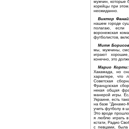
мужчин, которые 
корейцы при этом,
неожиданно.
Виктор Фана
нашем городе сущ
полагаю, если
воронежская кома
футболистов, вклю
Митя Борисо
мы, мужчины, смо
играют хорошие,
конечно, это долж
Марио Корти:
Хакамада, но сн
характере, что 
Советская сборн
Французская сбор
некая общая фра
манерой игры. Есл
Украине, есть так
на базе "Динамо-К
учить футболу в ш
Это вроде прошло,
я люблю играть в
кстати, Радио Сво
с певцами, была