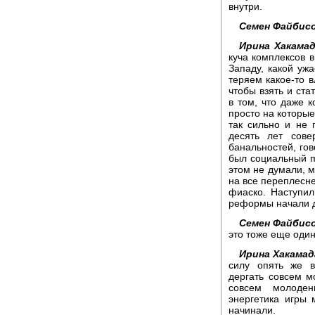
внутри.
Семен Файбисо
Ирина Хакамад
куча комплексов в
Западу, какой уж
теряем какое-то в
чтобы взять и ста
в том, что даже к
просто на которые
так сильно и не 
десять лет сов
банальностей, гов
был социальный пр
этом не думали, м
на все переплесне
фиаско. Наступил
реформы начали д
Семен Файбисо
это тоже еще оди
Ирина Хакамад
силу опять же в
дергать совсем м
совсем молоден
энергетика игры 
начинали.