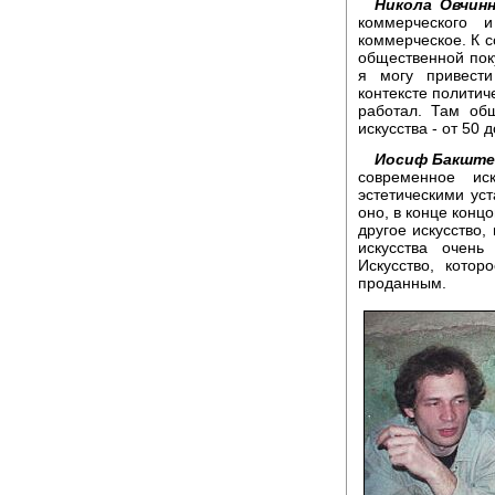
Никола Овчинн
коммерческого и
коммерческое. К 
общественной пок
я могу привест
контексте политич
работал. Там об
искусства - от 50 
Иосиф Бакште
современное ис
эстетическими уст
оно, в конце конц
другое искусство,
искусства очень
Искусство, котор
проданным.