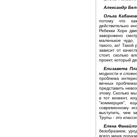
Александр Бел
Ольга Кабанов
потому что как
действительно ино
Ребекки Хорн дви
заворожено смотр
маленькое чудо, 
такого, ах! Такой
зависит от качест
стоит, сколько в
проект, который д
Елизавета Пла
модности и сложно
проблема интерес
вечных проблема
представить нево
этому. Сколько мы
в тот момент, ко
"коммерция", е
современному ис
выступить, чем з
Трупы - это класси
Елена Фанайло
безобразием, уро
всего меня порази