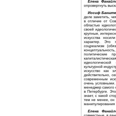
Елена Фанайл
опровергнуть выск
Иосиф Бакште
деле заметить, че
в отличие от Сов
областью идеолог
своей идеологиче
крупные, интересн
искусства носил
характер. Это п
соцреализм (обя
концептуальность
политические п
капиталистиче
идеологической
культурной индуст
искусство как 
действительно, с
современным иск
очень условными.
менеджер самого с
в Петербурге. Эт
знает, с какой ст
тем не менее, он 
манипулирования 
Елена Фанайл
совместные, в дан