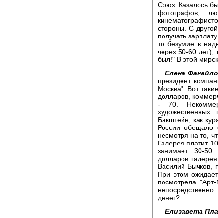
Союз. Казалось бы
фотографов, 
кинематографисто
стороны. С другой
получать зарплату
то безумие в наде
через 50-60 лет), 
был!" В этой мирск
Елена Фанайло
президент компани
Москва". Вот так
долларов, коммерч
- 70. Некомме
художественных 
Бакштейн, как кур
России обещало 
несмотря на то, ч
Галерея платит 10
занимает 30-50 
долларов галерея
Василий Бычков, 
При этом ожидает
посмотрела "Арт-
непосредственно.
денег?
Елизавета Пла