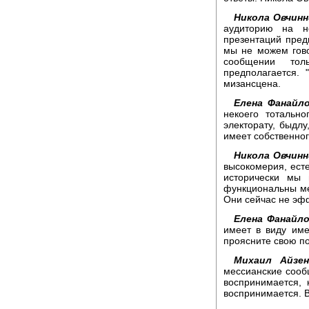
Никола Овчинн
аудиторию на н
презентаций пред
мы не можем гов
сообщении тол
предполагается. 
мизансцена.
Елена Фанайло
некоего тотальн
электорату, быдлу
имеет собственно
Никола Овчинн
высокомерия, есте
исторически мы 
функциональны ме
Они сейчас не эфф
Елена Фанайло
имеет в виду им
проясните свою п
Михаил Айзен
мессианские сооб
воспринимается, 
воспринимается. В