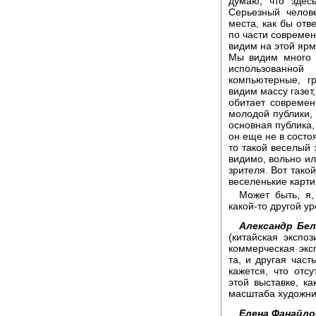
думаю, что здес
Серьезный челове
места, как бы отв
по части современ
видим на этой яр
Мы видим много 
использованной
компьютерные, г
видим массу газет
обитает современ
молодой публики, 
основная публика,
он еще не в состоя
то такой веселый 
видимо, вольно ил
зрителя. Вот тако
веселенькие карти
Может быть, я,
какой-то другой у
Александр Бел
(китайская экспо
коммерческая эксп
та, и другая час
кажется, что отс
этой выставке, к
масштаба художни
Елена Фанайло