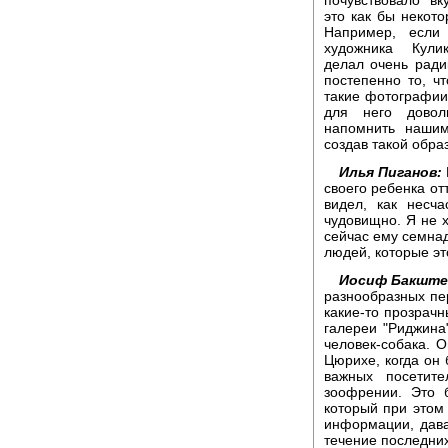
почувствовало вк
это как бы некото
Например, если
художника Кули
делал очень ради
постепенно то, ч
такие фотографии,
для него довол
напомнить нашим
создав такой обра
Илья Пиганов:
своего ребенка от
видел, как несч
чудовищно. Я не х
сейчас ему семнад
людей, которые эт
Иосиф Бакште
разнообразных пер
какие-то прозрачн
галереи "Риджина
человек-собака. 
Цюрихе, когда он 
важных посетит
зоофрении. Это 
который при этом
информации, дав
течение последних