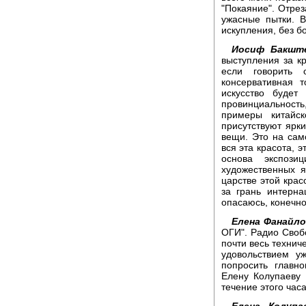
"Покаяние". Отрез
ужасные пытки. В
искупления, без б
Иосиф Бакште
выступления за кр
если говорить 
консервативная 
искусство будет
провинциальность
примеры китайск
присутствуют ярк
вещи. Это на сам
вся эта красота, э
основа экспоз
художественных 
царстве этой крас
за грань интерна
опасаюсь, конечно
Елена Фанайло
ОГИ". Радио Свобо
почти весь технич
удовольствием у
попросить главн
Елену Колупаеву 
течение этого часа