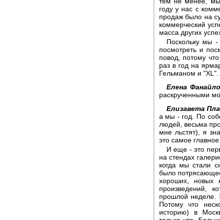
тем не менее, мы
году у нас с ком
продаж было на с
коммерческий усп
масса других успе
Поскольку мы -
посмотреть и посм
повод, потому что
раз в год на ярм
Гельманом и "XL".
Елена Фанайло
раскрученными мо
Елизавета Пла
а мы - год. По с
людей, весьма про
мне льстят), я зн
это самое главное
И еще - это пер
на стендах галери
когда мы стали с
было потрясающее 
хороших, новых 
произведений, к
прошлой неделе. Э
Потому что неск
историю) в Моск