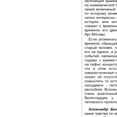
экспозиция крайн
на коммерческой п
некий возможный 
по которому може
лично интересны 
история, мне ин
говорит о времен
времени, его дви
Арт-Москвы.
Если упоминать
времени, обращая
старый человек, п
его на экране, а 
событий, связанна
годами, с какими
на пафос концепту
что в этом есть
гуманистическая с
пишет об отсутст
осмыслить то ист
находимся - лито
республик. Вспомн
очень аскетичны
Белослудцев, у 
литовского проект
Александр Бел
какие чувства он 