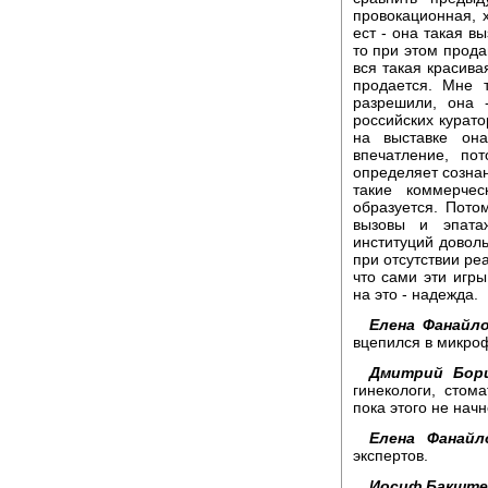
провокационная, х
ест - она такая в
то при этом прода
вся такая красива
продается. Мне т
разрешили, она 
российских курато
на выставке он
впечатление, по
определяет сознан
такие коммерчес
образуется. Пото
вызовы и эпата
институций довол
при отсутствии ре
что сами эти игр
на это - надежда.
Елена Фанайло
вцепился в микроф
Дмитрий Бори
гинекологи, стом
пока этого не начн
Елена Фанайл
экспертов.
Иосиф Бакште