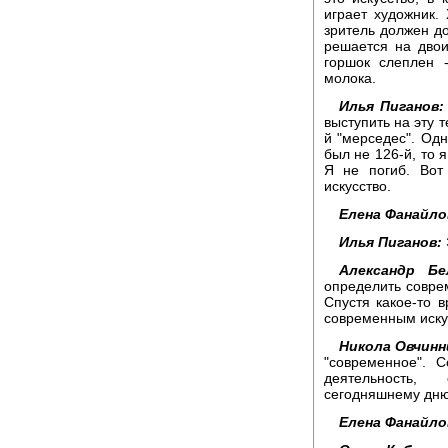
играет художник.
зритель должен до
решается на двои
горшок слеплен -
молока.
Илья Пиганов:
выступить на эту т
й "мерседес". Одн
был не 126-й, то я
Я не погиб. Вот
искусство.
Елена Фанайло
Илья Пиганов:
Александр Бе
определить совре
Спустя какое-то 
современным иску
Никола Овчинн
"современное". С
деятельность,
сегодняшнему дню
Елена Фанайло