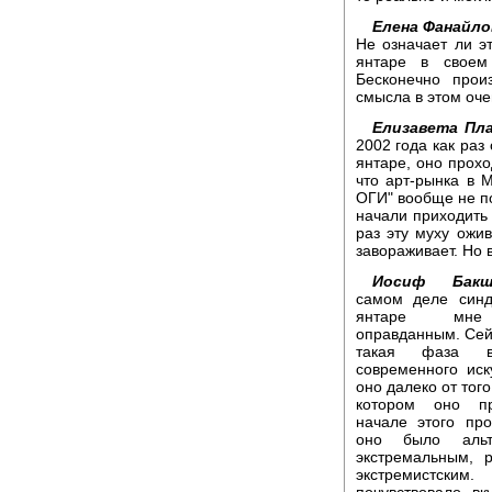
Елена Фанайло
Не означает ли эт
янтаре в своем
Бесконечно прои
смысла в этом оче
Елизавета Пла
2002 года как раз
янтаре, оно прохо
что арт-рынка в 
ОГИ" вообще не по
начали приходить 
раз эту муху ожи
завораживает. Но 
Иосиф Бакш
самом деле син
янтаре мне
оправданным. Cей
такая фаза в
современного иску
оно далеко от того
котором оно п
начале этого про
оно было альте
экстремальным, р
экстремистским