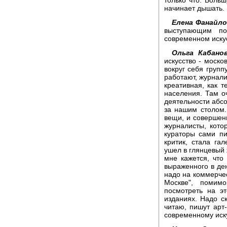
только что. Боль
начинает дышать.
Елена Фанайло
выступающим по
современном иску
Ольга Кабанов
искусство - моско
вокруг себя групп
работают, журналис
креативная, как т
населения. Там о
деятельности абсо
за нашим столом.
вещи, и совершенн
журналисты, кото
кураторы сами пи
критик, стала га
ушел в глянцевый 
мне кажется, что 
выраженного в ден
надо на коммерчес
Москве", помим
посмотреть на эт
изданиях. Надо ск
читаю, пишут арт-
современному иску