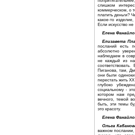
попритягательнее,
слишком интерес
коммерческом, о т
платить деньги? Ч
какое-то изделие,
Если искусство не 
Елена Фанайло
Елизавета Пла
посланий есть п
абсолютно увере
наблюдаем в совр
не каждый из на
соответствовать.
Пиганова, там, Дм
они были одиноки
перестать жить ХХ
глубоко убежден
социальному - эт
котором нам пре
вечного, темой в
быть, эти темы б
это красоту.
Елена Фанайло
Ольга Кабанов
важном послании, 