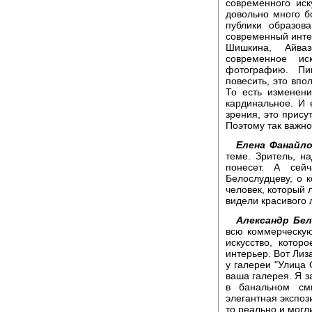
современного иск
довольно много б
публики образов
современный интер
Шишкина, Айваз
современное ис
фотографию. Пи
повесить, это впо
То есть изменени
кардинальное. И 
зрения, это прису
Поэтому так важно
Елена Фанайло
теме. Зритель, н
понесет. А сей
Белослудцеву, о к
человек, который 
видели красивого 
Александр Бел
всю коммерческую
искусство, котор
интерьер. Вот Лиз
у галереи "Улица 
ваша галерея. Я за
в банальном смы
элегантная экспоз
то реально и могл