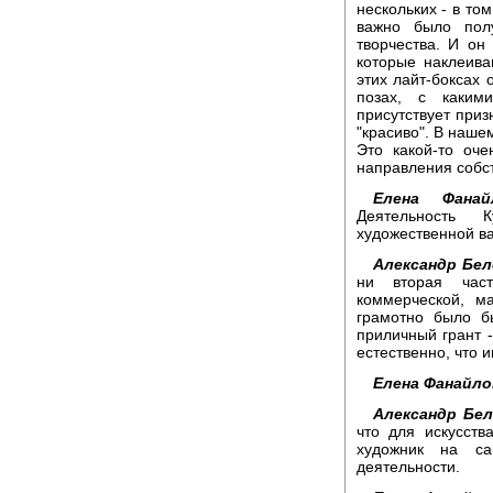
нескольких - в то
важно было полу
творчества. И он
которые наклеива
этих лайт-боксах
позах, с каким
присутствует приз
"красиво". В наше
Это какой-то оче
направления собст
Елена Фанайл
Деятельность 
художественной в
Александр Бел
ни вторая част
коммерческой, м
грамотно было б
приличный грант -
естественно, что и
Елена Фанайло
Александр Бел
что для искусств
художник на са
деятельности.