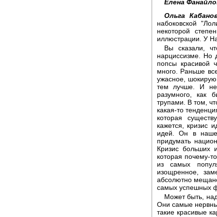
Елена Фанайло
Ольга Кабанов
набоковской "Лол
некоторой степе
иллюстрации. У На
Вы сказали, ч
нарциссизме. Но д
попсы красивой ч
много. Раньше вс
ужасное, шокирую
тем лучше. И не
разумного, как 
трупами. В том, ч
какая-то тенденци
которая существ
кажется, кризис 
идей. Он в наше
придумать национ
Кризис больших и
которая почему-т
из самых попул
изощренное, зам
абсолютно мещанс
самых успешных ф
Может быть, над
Они самые нервные
такие красивые ка