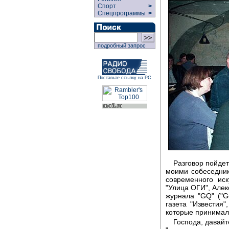
Спорт
>
Спецпрограммы
>
подробный запрос
Поставьте ссылку на РС
Разговор пойдет
моими собеседник
современного иск
"Улица ОГИ", Алек
журнала "GQ" ("Ge
газета "Известия
которые принимали
Господа, давайт