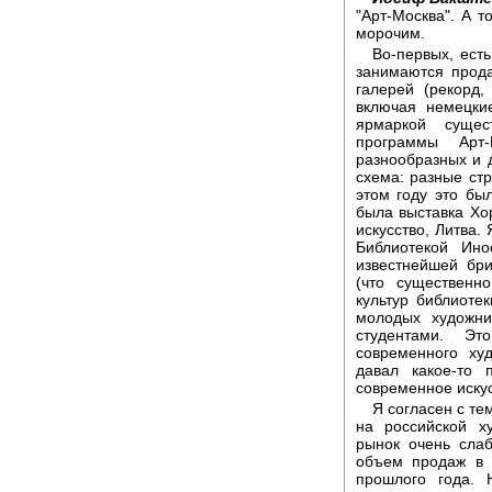
"Арт-Москва". А 
морочим.
Во-первых, ест
занимаются прода
галерей (рекорд,
включая немецкие
ярмаркой сущес
программы Арт
разнообразных и 
схема: разные ст
этом году это бы
была выставка Хо
искусство, Литва.
Библиотекой Ино
известнейшей бри
(что существенн
культур библиоте
молодых художни
студентами. Э
современного худ
давал какое-то 
современное искус
Я согласен с те
на российской х
рынок очень сла
объем продаж в 
прошлого года.