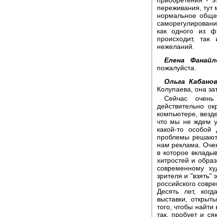
приобретения - э
переживания, тут 
нормальное общес
саморегулирования
как одного из ф
происходит, так
нежеланий.
Елена Фанайл
пожалуйста.
Ольга Кабано
Колупаева, она за
Сейчас очень
действительно ок
компьютере, везд
что мы не ждем уж
какой-то особой 
проблемы решаютс
нам реклама. Очен
в которое вклады
хитростей и образ
современному ху
зрителя и "взять" 
российского совре
Десять лет, ког
выставки, открыт
того, чтобы найти
так, пробует и с