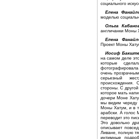
социального искус
Елена Фанайл
моделью социальн
Ольга Кабанов
англичанки Моны 
Елена Фанайл
Проект Моны Хатум
Иосиф Бакште
на самом деле эт
которые сдел
фотографировала 
очень прозрачным
серьезный жес
происхождения. 
стороны. С другой
которое мать напи
дочери Моне Хату
мы видим череду 
Моны Хатум, и в 
арабски. А голос
переводит это пись
Это довольно др
описывает повсед
Ливане, полную тя
интимные подро