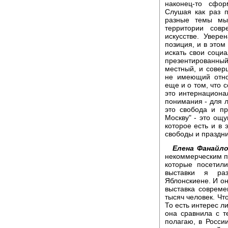
наконец-то сфор
Слушая как раз 
разные темы мы
территории совр
искусстве. Увере
позиция, и в этом
искать свои соци
презентированный
местный, и совер
не имеющий отно
еще и о том, что 
это интернациона
понимания - для л
это свобода и пр
Москву" - это ощ
которое есть и в 
свободы и праздни
Елена Фанайло
некоммерческим пр
которые посетили
выставки я раз
Яблонскиене. И он
выставка совреме
тысяч человек. Ч
То есть интерес л
она сравнила с т
полагаю, в Росси