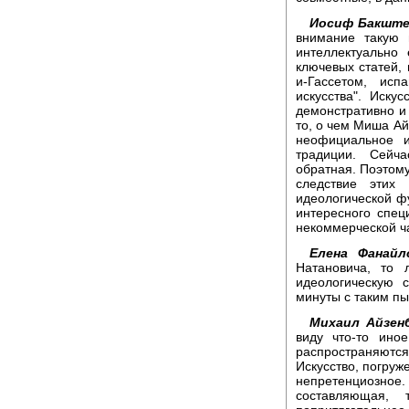
Иосиф Бакште
внимание такую 
интеллектуально
ключевых статей,
и-Гассетом, исп
искусства". Иску
демонстративно и
то, о чем Миша Ай
неофициальное и
традиции. Сейч
обратная. Поэтому
следствие этих 
идеологической ф
интересного спец
некоммерческой ч
Елена Фанайл
Натановича, то
идеологическую 
минуты с таким п
Михаил Айзенб
виду что-то иное
распространяются 
Искусство, погруже
непретенциозное.
составляющая, 