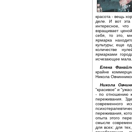
красота - вещь хо
деле. И вот эта
интересное, что
взращивает ценой
себя, то это, мн
ярмарка находит
культуры; еще о
количестве нул
ярмарками города
исчезающее мала
Елена Фанайл
крайне коммерци
Никола Овчиннико
Никола Овчин
"красивое" и "ужас
- по отношению к
переживания. Зд
современного и
психотерапевти
переживания, кото
опыта этого пер
смысле современн
для всех: для тех