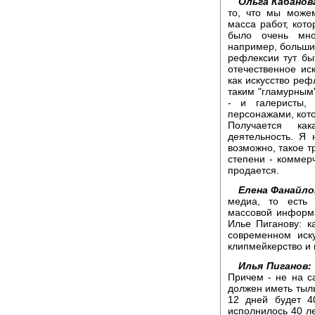
Ольга Кабанов
то, что мы може
масса работ, кот
было очень мно
например, большие
рефлексии тут бы
отечественное ис
как искусство реф
таким "гламурным"
- и галеристы, 
персонажами, кот
Получается как
деятельность. Я 
возможно, такое т
степени - коммерч
продается.
Елена Фанайло
медиа, то есть 
массовой информа
Илье Пиганову: к
современном иску
клипмейкерство и 
Илья Пиганов:
Причем - не на с
должен иметь тылы
12 дней будет 40
исполнилось 40 ле