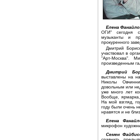
Елена Фанайло
ОГИ" сегодня со
музыканты и пр
прокуренного заве
Дмитрий Борис
участвовал в орг
"Арт-Москва". 
произведенным га
Дмитрий Бор
выставлены на н
Николы Овчинн
довольным или нед
уже много лет ко
Вообще, ярмарка,
На мой взгляд, г
году были очень н
нравятся и не близ
Елена Фанайл
микрофон художни
Семен Файби
сравнить предыд