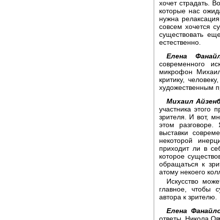
хочет страдать. В
которые нас ожид
нужна релаксация
совсем хочется су
существовать еще
естественно.
Елена Фанайл
современного ис
микрофон Михаилу
критику, человек
художественным п
Михаил Айзенб
участника этого п
зрителя. И вот, м
этом разговоре.
выставки совреме
некоторой инерц
приходит ли в се
которое существов
обращаться к зри
атому некоего колл
Искусство мож
главное, чтобы 
автора к зрителю.
Елена Фанайло
ответы. Никола Ов