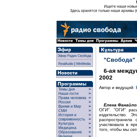
Ищите наши новы
Здесь хранятся только наши архивы (
Эфир Радио Свобода
"Свобода"
|
RealAudio
WinMedia
6-ая межд
2002
Автор и ведущий:
Темы дня
>
Наши гости
>
Права человека
>
Россия
>
Елена Фанайло
Время и Мир
>
ОГИ". "ОГИ" рас
СМИ
>
издательство. Э
История и
>
современность
>
распространила 
Культура
>
участвовала в яр
Медицина
>
того, чтобы мы се
Образование
>
Религия
>