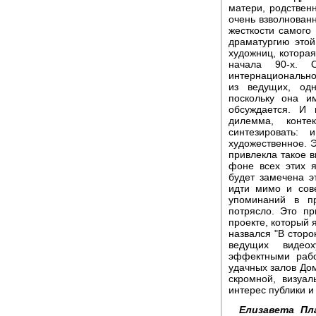
матери, родственн
очень взволнованн
жесткости самого
драматургию этой
художниц, котора
начала 90-х. 
интернационально
из ведущих, од
поскольку она и
обсуждается. И 
дилемма, конт
синтезировать:
художественное. Э
привлекла такое в
фоне всех этих я
будет замечена э
идти мимо и сов
упоминаний в пр
потрясло. Это п
проекте, который 
назвался "В сторо
ведущих видео
эффектными раб
удачных залов Дом
скромной, визуа
интерес публики и
Елизавета Пла