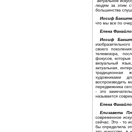
"актуальное искусс
людям за этим с
большинства слуш
Иосиф Бакште
что мы все по оче
Елена Фанайло
Иосиф Бакшт
изобразительного
своего поколения
телевизора, пос
фокусов, которые
визуальный язык
актуальная, инте
традиционная 
художниками дл
воспроизводить м
передвижника сег
- это замечател
называется совре
Елена Фанайло
Елизавета Пл
современное искус
сейчас. Это - то и
бы определила это
это искусство, в