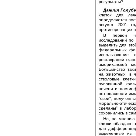
результаты?
Даниил Голуб
клеток для ле
определяется пос
августа 2001 г
противоречащих п
В первой ча
исследований по 
выделить для это
федеральных фон
использование
реставрации ткан
американской м
Большинство так
на животных, в 
стволовые клетк
пуповинной кров
печени и постин
нет опасности имм
"свои", полученны
морально-этическ
сделаны" в лабор
сохранились в са
Но, по мнению 
клетки обладают
для дифференциро
выделенные из п