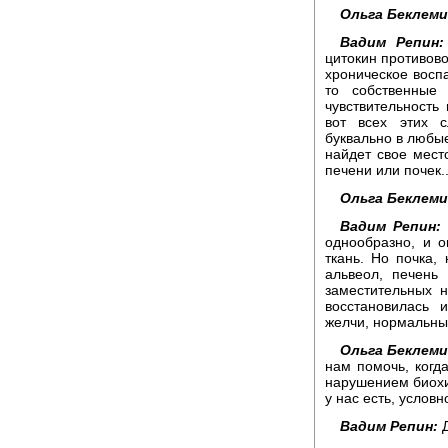
Ольга Беклем
Вадим Репин:
цитокин противово
хроническое восп
то собственные
чувствительность
вот всех этих 
буквально в любые
найдет свое мест
печени или почек..
Ольга Беклем
Вадим Репин:
однообразно, и о
ткань. Но почка, 
альвеол, печень
заместительных 
восстановилась 
желчи, нормальный
Ольга Беклем
нам помочь, когд
нарушением биохи
у нас есть, услов
Вадим Репин:
Д