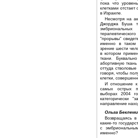
пока что уровен
клетками отстает 
в Израиле.
Несмотря на ак
Джорджа Буша т
эмбриональных
терапевтическо
"прорывы" свидет
именно в таком 
зрение шести чел
в котором примен
ткани. Буквальн
абортивную ткань
оттуда стволовые 
говоря, чтобы пол
клетки, совершен
И отношение к
самых острых п
выборах 2004 го
категорически "
направление наход
Ольга Беклем
Возвращаясь в 
какие-то государс
с эмбриональны
именно?