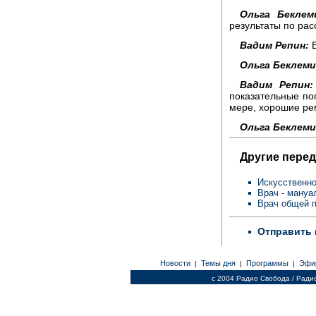
Ольга Беклем
результаты по ра
Вадим Репин:
В
Ольга Беклем
Вадим Репин:
показательные по
мере, хорошие ре
Ольга Беклем
Другие перед
Искусственн
Врач - мануа
Врач общей п
Отправить 
Новости
Темы дня
Программы
Эфи
|
|
|
c 2004 Радио Свобода / Ради