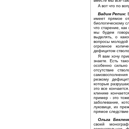
вместе мы все-таки
А вот что по во
Вадим Репин:
В
имеет прямое о
биологическому сл
что старение, как
мы будем говор
выделять, о как
вопросы молодой ч
огромное колич
дефицитом стволо
Я вам хочу при
знаете. Есть так
особенно сильно
отсутствие ство
самовосполнения
резкому дефицит
которые разрушают
это все кончается
клинике кончаетс
пример - это тож
заболевание, кот
луковице, их преж
прямое следствие 
Ольга Беклем
своей моногра
замечательная 