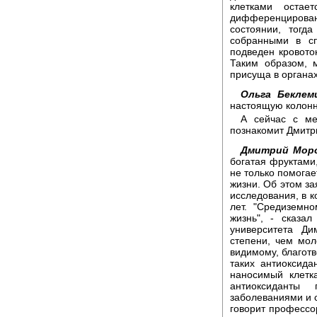
клетками остае
дифференциров
состоянии, тогд
собранными в с
подведен кровото
Таким образом, 
присуща в органах
Ольга Беклем
настоящую колонн
А сейчас с ме
познакомит Дмитр
Дмитрий Мор
богатая фруктами
не только помогае
жизни. Об этом за
исследования, в к
лет. "Средиземн
жизнь", - сказа
университета Д
степени, чем мо
видимому, благот
таких антиоксида
наносимый клетк
антиоксиданты
заболеваниями и 
говорит професс