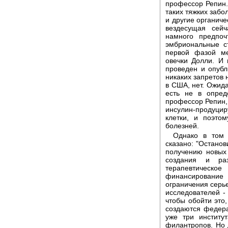
профессор Репин.
таких тяжких забо
и другие органич
вездесущая сейч
намного предпоч
эмбриональные ст
первой фазой ме
овечки Долли. И
проведен и опубл
никаких запретов 
в США, нет. Ожида
есть не в опред
профессор Репин,
инсулин-продуци
клетки, и поэто
болезней.
Однако в том 
сказано: "Остано
получению новых
создания и раз
терапевтическ
финансировани
ограничения серь
исследователей -
чтобы обойти это
создаются федер
уже три институ
филантропов. Но 