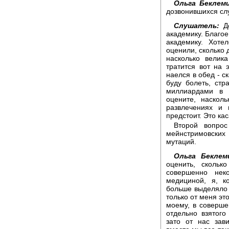
Ольга Беклем
дозвонившихся слу
Слушатель:
До
академику. Благое
академику. Хоте
оценили, сколько 
насколько велик
тратится вот на 
наелся в обед - с
буду болеть, стр
миллиардами в 
оцените, наскол
развлечениях и
предстоит. Это ка
Второй вопрос
мейнстримовских
мутаций.
Ольга Беклем
оценить, скольк
совершенно нек
медициной, я, к
больше выделяло 
только от меня это
моему, в соверше
отдельно взятого
зато от нас зав