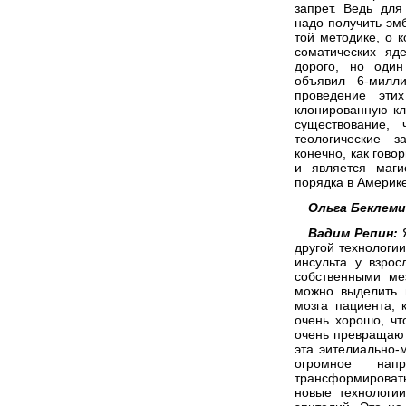
запрет. Ведь для
надо получить эм
той методике, о к
соматических яд
дорого, но один
объявил 6-милл
проведение эти
клонированную кле
существование, 
теологические з
конечно, как гов
и является маги
порядка в Америк
Ольга Беклем
Вадим Репин:
Я
другой технологии
инсульта у взро
собственными ме
можно выделить и
мозга пациента, 
очень хорошо, чт
очень превращают
эта эителиально-
огромное нап
трансформирова
новые технологи