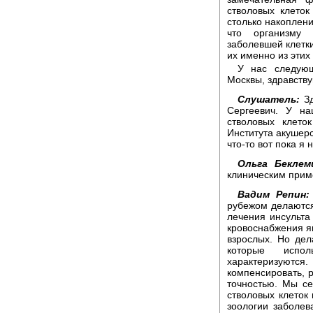
стволовых клеток
столько накоплени
что организму 
заболевшей клетки
их именно из этих
У нас следующ
Москвы, здравству
Слушатель:
Зд
Сергеевич. У н
стволовых клето
Института акушерс
что-то вот пока я 
Ольга Беклем
клиническим при
Вадим Репин:
рубежом делаются,
лечения инсульта
кровоснабжения яв
взрослых. Но дела
которые испо
характеризуют
компенсировать, 
точностью. Мы се
стволовых клеток
зоологии заболев