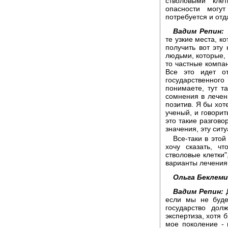
стволовыми кле
опасности могу
потребуется и отд
Вадим Репин:
те узкие места, к
получить вот эту
людьми, которые, 
то частные компа
Все это идет от
государственного
понимаете, тут т
сомнения в лечени
позитив. Я бы хот
ученый, и говорит
это такие разгово
значения, эту сит
Все-таки в это
хочу сказать, ч
стволовые клетки"
варианты лечения
Ольга Беклем
Вадим Репин:
Д
если мы не буде
государство дол
экспертиза, хотя 
мое поколение - 