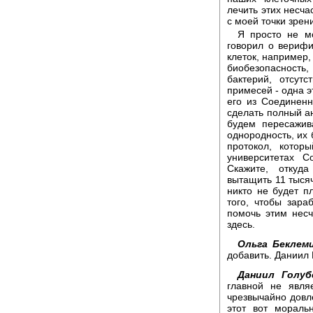
лечить этих несча
с моей точки зрен
Я просто не мо
говорил о вериф
клеток, например,
биобезопасность, 
бактерий, отсут
примесей - одна э
его из Соединен
сделать полный ан
будем пересажив
однородность, их 
протокол, котор
университетах С
Скажите, откуд
вытащить 11 тыся
никто не будет пл
того, чтобы зара
помочь этим нес
здесь.
Ольга Беклем
добавить. Даниил
Даниил Голу
главной не явля
чрезвычайно довл
этот вот мораль