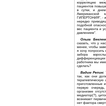
корреляцию меж
пациентов повыше
в сутки, и дне
Американской к
ГИПЕРТОНИЯ", - и
нередко приводящ
подобной опаснос
вес пациента и у
давлением".
Ольга Беклем
сказать, что у н
менее, чтобы заве
я хочу попросить 
забора взросл
дифференциации
работника мы име
сделать?
Вадим Репин:
Т
так, как они до
терапевтическую 
приготовленные из
первую очередь,
организме отсутс
медиатор(?), цито
возникает первичн
нет фактора сверт