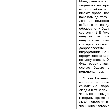
Минздраве или в 
лицензию на при
вашего заболева
имеют права вас
показать до того
лечение, полност
собираются ввод
образом они буд
состояния? В Амер
получает инфор
получить информа
критерии, каковы 
добросовестны,
информацию не м
оформляются за р
не могу сказать. 
буду говорить, как
случае будьте 
недоделанном.
Ольга Беклем
вопросу, котор
сожалению, пар
людям в тяжелой 
часть не очень д
говорить прямо, 
люди поверили в
что нужно человек