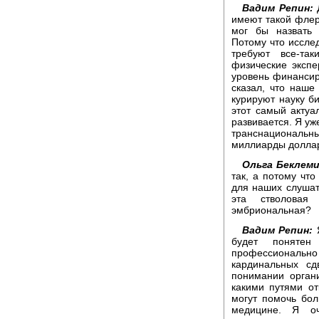
Вадим Репин:
Д
имеют такой флер
мог бы назвать 
Потому что исслед
требуют все-та
физические эксп
уровень финансир
сказал, что наше
курируют науку б
этот самый актуа
развивается. Я уж
транснациональн
миллиарды доллар
Ольга Беклем
так, а потому что
для наших слушат
эта стволовая
эмбриональная?
Вадим Репин:
Я
будет понятен
профессионально
кардинальных сд
понимании орган
какими путями о
могут помочь бо
медицине. Я оч