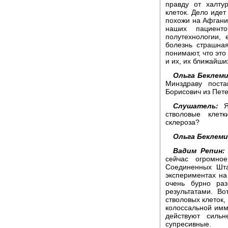
правду от халту
клеток. Дело идет
похожи на Афганис
наших пациент
полутехнологии,
болезнь страшная
понимают, что это
и их, их ближайши
Ольга Беклем
Минздраву пост
Борисович из Пете
Слушатель:
Я 
стволовые клет
склероза?
Ольга Беклем
Вадим Репин:
сейчас огромно
Соединенных Шта
экспериментах на
очень бурно ра
результатами. В
стволовых клеток,
колоссальной имм
действуют силь
супресивные.