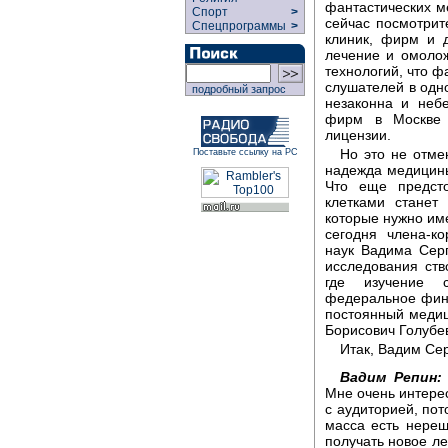
фантастических м
Спорт
>
сейчас посмотрит
Спецпрограммы
>
клиник, фирм и 
лечение и омоло
технологий, что ф
слушателей в одно
подробный запрос
незаконна и неб
фирм в Москве 
лицензии.
Но это не отмен
Поставьте ссылку на РС
надежда медицины
Что еще предст
клетками станет
которые нужно име
сегодня члена-к
наук Вадима Серг
исследования ств
где изучение с
федеральное фина
постоянный меди
Борисович Голубе
Итак, Вадим Сер
Вадим Репин:
Мне очень интерес
с аудиторией, пот
масса есть нереш
получать новое ле