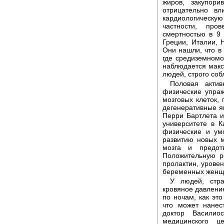
жиров, закупор
отрицательно в
кардиологическую
частности, пр
смертностью в 9 
Греции, Италии, 
Они нашли, что в 
где средиземномо
наблюдается макс
людей, строго соб
Половая актив
физические упра
мозговых клеток,
дегенеративные я
Перри Бартлета и
университете в К
физические и ум
развитию новых 
мозга и предот
Положительную р
пролактин, урове
беременных женщ
У людей, стр
кровяное давление
по ночам, как эт
что может нанес
доктор Василио
медицинского ц