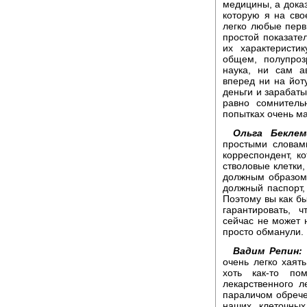
медицины, а дока
которую я на сво
легко любые перв
простой показател
их характеристи
общем, полупроз
наука, ни сам а
вперед ни на йоту
деньги и зарабаты
равно сомнитель
попытках очень м
Ольга Беклем
простыми словам
корреспондент, ко
стволовые клетки
должным образом 
должный паспорт,
Поэтому вы как бы
гарантировать, 
сейчас не может н
просто обманули.
Вадим Репин:
очень легко хаят
хоть как-то по
лекарственного л
параличом обречен
наших клеточных