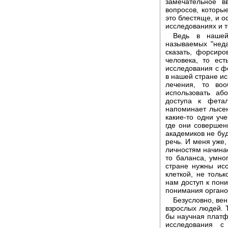
замечательное в
вопросов, которы
это блестяще, и о
исследованиях и 
Ведь в нашей
называемых "неда
сказать, форсиро
человека, то ес
исследования с фе
в нашей стране и
лечения, то воо
использовать аб
доступа к фета
напоминает лысен
какие-то одни уч
где они совершен
академиков не буд
речь. И меня уже,
личностям начинае
то баланса, умно
стране нужны ис
клеткой, не толь
нам доступ к пон
понимания органо
Безусловно, ве
взрослых людей. Т
бы научная платф
исследования с