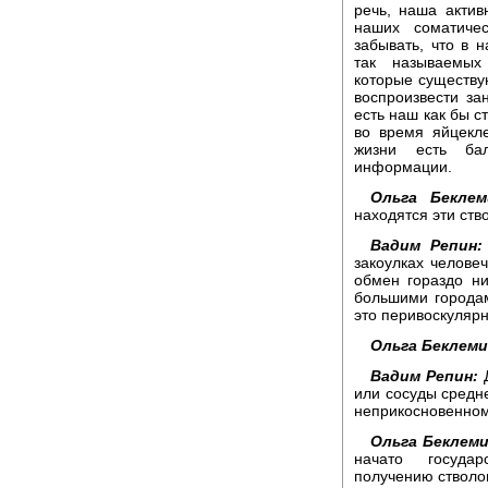
речь, наша актив
наших соматиче
забывать, что в 
так называемых 
которые существу
воспроизвести за
есть наш как бы с
во время яйцекле
жизни есть ба
информации.
Ольга Беклем
находятся эти ств
Вадим Репин:
закоулках человеч
обмен гораздо н
большими городам
это перивоскулярн
Ольга Беклем
Вадим Репин:
Д
или сосуды средне
неприкосновенном
Ольга Беклем
начато госуда
получению стволов