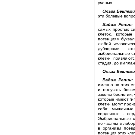
ученых.
Ольга Беклем
эти болевые вопр
Вадим Репин:
самых простых си
клеток, которы
потенциям букваль
любой человечес
дублерами это
эмбриональные ст
клетки появляют
стадия, до имплан
Ольга Беклем
Вадим Репин:
именно на этих ст
и получать бесс
законы биологии, 
которые имеют гиг
клетки могут прои
себя: мышечные 
сердечные - сер
Эмбриональные ст
по частям в лабор
в организм псев
потенция этих кле