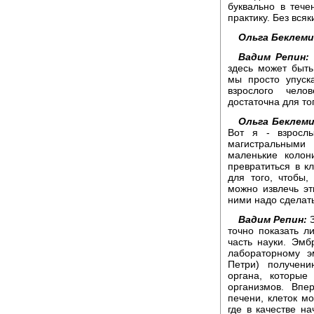
буквально в тече
практику. Без всяк
Ольга Беклем
Вадим Репин:
здесь может быть
мы просто упуск
взрослого чело
достаточна для то
Ольга Беклем
Вот я - взросл
магистральными
маленькие колон
превратиться в к
для того, чтобы,
можно извлечь эт
ними надо сделат
Вадим Репин:
З
точно показать л
часть науки. Эмб
лабораторному э
Петри) получен
органа, которые
организмов. Вп
печени, клеток мо
где в качестве н