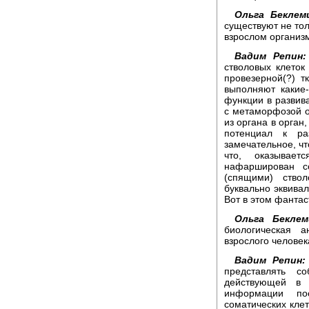
Ольга Беклем
существуют не тол
взрослом организм
Вадим Репин:
стволовых клеток
провезерной(?) т
выполняют какие
функции в развив
с метаморфозой о
из органа в орган
потенциал к ра
замечательное, чт
что, оказывает
нафарширован с
(спящими) ство
буквально эквивал
Вот в этом фантас
Ольга Беклем
биологическая 
взрослого человек
Вадим Репин:
представлять с
действующей в 
информации по
соматических клет