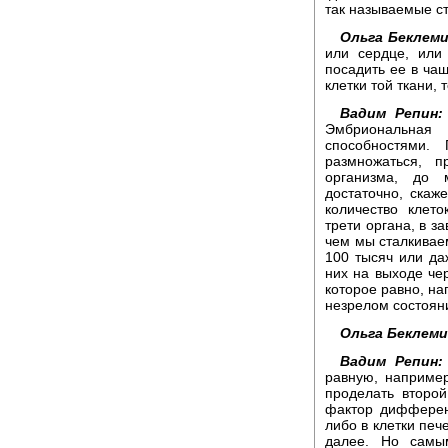
так называемые ст
Ольга Беклем
или сердце, или
посадить ее в чаш
клетки той ткани, 
Вадим Репин:
Эмбриональная 
способностями.
размножаться, 
организма, до 
достаточно, скаж
количество клето
трети органа, в з
чем мы сталкивае
100 тысяч или даж
них на выходе че
которое равно, на
незрелом состоян
Ольга Беклем
Вадим Репин:
равную, наприме
проделать второй
фактор дифферен
либо в клетки печ
далее. Но самы