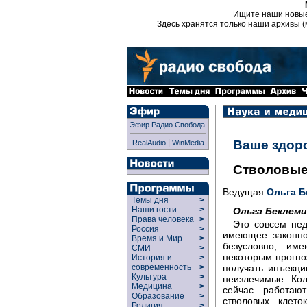
Ищите наши новы
Здесь хранятся только наши архивы (
Эфир Радио Свобода
|
Ваше здор
RealAudio
WinMedia
Стволовые
Ведущая
Ольга 
Темы дня
>
Наши гости
>
Ольга Беклем
Права человека
>
Это совсем нед
Россия
>
имеющее законно
Время и Мир
>
безусловно, им
СМИ
>
некоторым прогноз
История и
>
получать инъекци
современность
>
Культура
>
неизлечимые. Ко
Медицина
>
сейчас работаю
Образование
>
стволовых клето
Религия
>