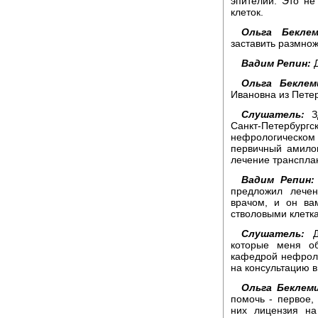
эпителий. Это не
клеток.
Ольга Беклем
заставить размнож
Вадим Репин:
Д
Ольга Беклем
Ивановна из Петер
Слушатель:
Зд
Санкт-Петербур
нефрологическом 
первичный амило
лечение транспла
Вадим Репин:
предложил лече
врачом, и он ва
стволовыми клетк
Слушатель:
Да
которые меня о
кафедрой нефроло
на консультацию в
Ольга Беклем
помочь - первое,
них лицензия на