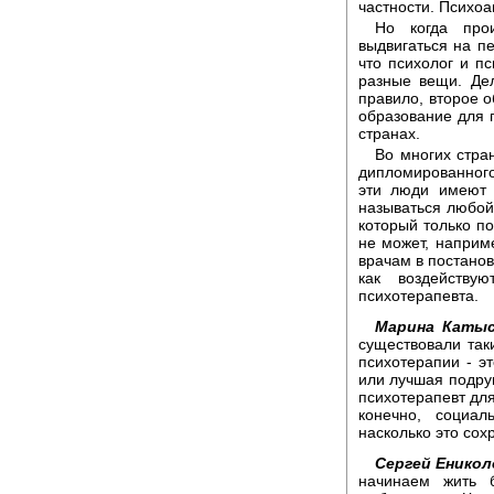
частности. Психоа
Но когда про
выдвигаться на п
что психолог и пс
разные вещи. Дел
правило, второе о
образование для п
странах.
Во многих стра
дипломированного 
эти люди имеют 
называться любой
который только п
не может, наприме
врачам в постанов
как воздейству
психотерапевта.
Марина Катыс
существовали так
психотерапии - э
или лучшая подруг
психотерапевт для
конечно, социал
насколько это сох
Сергей Еникол
начинаем жить 