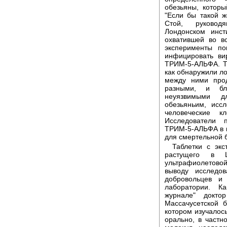
обезьяны, которы
"Если бы такой ж
Стой, руковод
Лондонском инс
охватившей во в
эксперименты по
инфицировать ви
ТРИМ-5-АЛЬФА. Та
как обнаружили ло
между ними про
разными, и бл
неуязвимыми д
обезьяньим, исс
человеческие 
Исследователи 
ТРИМ-5-АЛЬФА в к
для смертельной 
Таблетки с экс
растущего в 
ультрафиолетовой 
выводу исследо
добровольцев и
лаборатории. К
журнале" докто
Массачусетской 
котором изучалос
орально, в частн