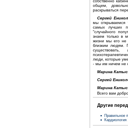
собственно кабин
общем, довольн
раскрываться пер
Сергей Еникол
мы открываемся 
самых лучших п
"случайного попу
знаем только в м
жизни мы его не
близким людям. 
существовать
психотерапевтиче
люди, которые уме
- мы им ничем не 
Марина Катыс
Сергей Еникол
Марина Катыс
Всего вам добро
Другие перед
Правильное 
Кардиология