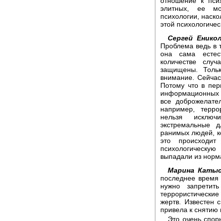
отношение к пси
элитных, ее мо
психологии, наско
этой психологиче
Сергей Еникол
Проблема ведь в т
она сама есте
количестве слу
защищены. Толь
внимание. Сейчас
Потому что в пе
информационных п
все доброжелате
например, терро
нельзя исключ
экстремальные д
ранимых людей, ко
это происходит
психологическу
выпадали из норм
Марина Катыс
последнее время 
нужно запретит
террористически
жертв. Известен 
привела к снятию 
Это очень спор