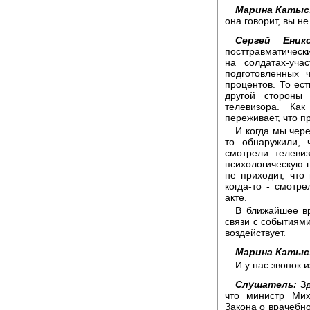
Марина Катыс
она говорит, вы н
Сергей Енико
посттравматическ
на солдатах-уча
подготовленных 
процентов. То ест
другой стороны
телевизора. Ка
переживает, что п
И когда мы чер
то обнаружили, 
смотрели телеви
психологическую 
не приходит, что
когда-то - смотр
акте.
В ближайшее вр
связи с событиями
воздействует.
Марина Катыс
И у нас звонок 
Слушатель:
Зд
что министр Мих
Закона о врачебно