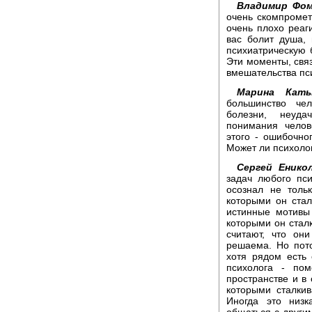
Владимир Фом
очень скомпромет
очень плохо реаг
вас болит душа,
психиатрическую 
Эти моменты, свя
вмешательства пс
Марина Каты
большинство чел
болезни, неуда
понимания челов
этого - ошибочн
Может ли психоло
Сергей Енико
задач любого пси
осознал не толь
которыми он стал
истинные мотивы
которыми он стал
считают, что он
решаема. Но пото
хотя рядом есть
психолога - по
пространстве и в
которыми сталки
Иногда это низк
общаться с други