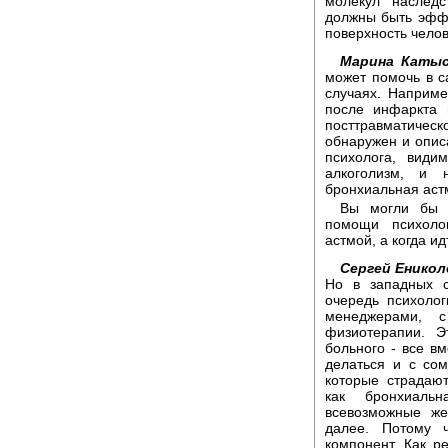
молекул наследс
должны быть эфф
поверхность челов
Марина Катыс
может помочь в с
случаях. Наприме
после инфаркта 
посттравматическ
обнаружен и опис
психолога, види
алкоголизм, и 
бронхиальная аст
Вы могли бы о
помощи психолог
астмой, а когда и
Сергей Еникол
Но в западных с
очередь психолог
менеджерами, 
физиотерапии. Э
больного - все вм
делаться и с со
которые страдаю
как бронхиальн
всевозможные же
далее. Потому ч
компонент. Как р