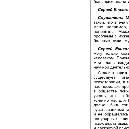
быть психоаналит
Сергей Еникол
Слушатель:
Мо
такой, что впечат
меня, например,
непонятны. Може
проблемы с мужем
болевые точки ем
Сергей Енико
могу только ск
человеком. Почем
мои планы входи
научной деятельно
А если говорить
существует гиг
психотерапии, в т
нас несколько пр
в обществе псих
учесть, что в об
конечно же, для 
должен быть сои
чувствованиями та
и не обращались 
популярные ки
психоаналитикам,
и раскруткой пси