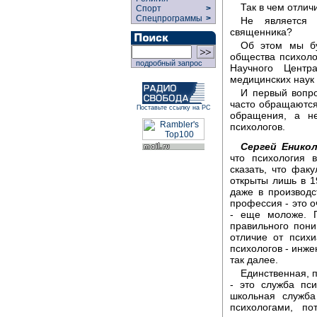
Так в чем отлич
Спорт
>
Спецпрограммы
>
Не является 
священника?
Об этом мы бу
общества психоло
подробный запрос
Научного Центр
медицинских наук
И первый вопро
часто обращаются
Поставьте ссылку на РС
обращения, а не
психологов.
Сергей Еникол
что психология 
сказать, что фак
открыты лишь в 1
даже в производст
профессия - это о
- еще моложе. 
правильного пони
отличие от псих
психологов - инже
так далее.
Единственная, 
- это служба пс
школьная служба
психологами, п