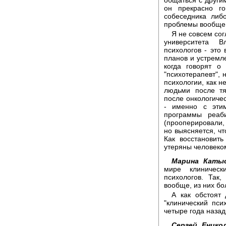
он прекрасно г
собеседника либ
проблемы вообще 
Я не совсем со
университета 
психологов - это
планов и устремле
когда говорят о
"психотерапевт", 
психологии, как н
людьми после тя
после онкологиче
- именно с эти
программы реаб
(прооперировали,
но выясняется, чт
Как восстановить
утеряны человеком
Марина Катыс
мире клиническ
психологов. Так
вообще, из них бо
А как обстоят 
"клинический пси
четыре года назад 
Сергей Енико