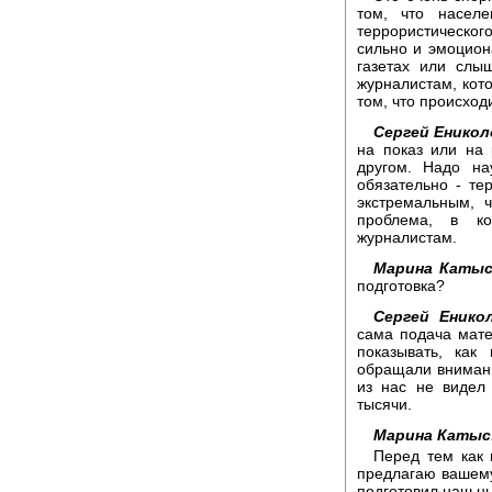
том, что насел
террористическог
сильно и эмоциона
газетах или слы
журналистам, ко
том, что происход
Сергей Еникол
на показ или на 
другом. Надо на
обязательно - те
экстремальным, 
проблема, в к
журналистам.
Марина Катыс
подготовка?
Сергей Енико
сама подача мате
показывать, как
обращали внимани
из нас не видел
тысячи.
Марина Катыс
Перед тем как 
предлагаю вашему
подготовил наш н