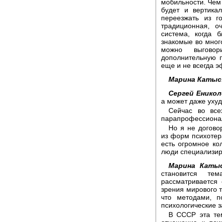
мобильности. Чем
будет и вертика
переезжать из г
традиционная, о
система, когда 
знакомые во мног
можно выговор
дополнительную п
еще и не всегда э
Марина Катыс
Сергей Еникол
а может даже ухуд
Сейчас во все
парапрофессиона
Но я не догово
из форм психотера
есть огромное ко
люди специализир
Марина Каты
становится тем
рассматривается 
зрения мирового т
что методами, п
психологические 
В СССР эта тем