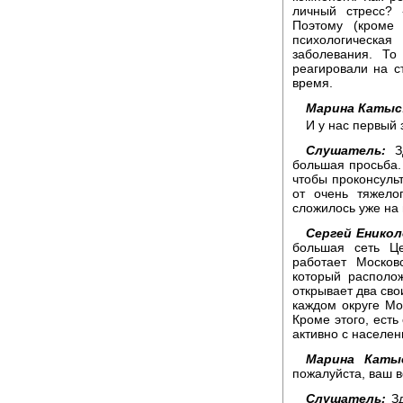
личный стресс?
Поэтому (кроме 
психологическа
заболевания. Т
реагировали на с
время.
Марина Катыс
И у нас первый 
Слушатель:
Зд
большая просьба. 
чтобы проконсуль
от очень тяжело
сложилось уже на
Сергей Еникол
большая сеть Це
работает Москов
который располо
открывает два сво
каждом округе Мо
Кроме этого, есть
активно с населен
Марина Каты
пожалуйста, ваш в
Слушатель:
Зд