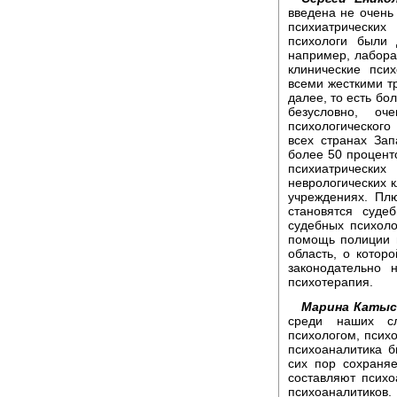
введена не очень 
психиатрически
психологи были 
например, лабора
клинические пси
всеми жесткими т
далее, то есть бо
безусловно, оч
психологического
всех странах За
более 50 процент
психиатрически
неврологических к
учреждениях. Плю
становятся суде
судебных психоло
помощь полиции в
область, о которо
законодательно 
психотерапия.
Марина Катыс
среди наших с
психологом, псих
психоаналитика 
сих пор сохраня
составляют психо
психоаналитиков