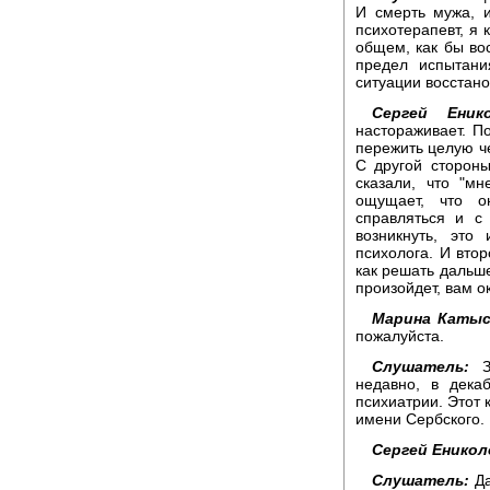
И смерть мужа, и
психотерапевт, я 
общем, как бы вос
предел испытани
ситуации восстан
Сергей Енико
настораживает. П
пережить целую ч
С другой стороны
сказали, что "мн
ощущает, что о
справляться и с
возникнуть, это
психолога. И втор
как решать дальше
произойдет, вам о
Марина Катыс
пожалуйста.
Слушатель:
Зд
недавно, в дека
психиатрии. Этот 
имени Сербского.
Сергей Еникол
Слушатель:
Да