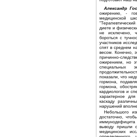
Александр Го
ожирению, - го
медицинской шк
"Терапевтический 
диете и физически
не исключено, 
бороться с тучно
участников иссле
спят в среднем 
весом. Конечно, 
причинно-след
ожирением, но э
специальных э
продолжительност
показали, что не
гормона, подавл
гормона, обостря
кардиологов и сп
характерное для
каскаду различн
нарушений вполне
Небольшого из
достаточно, что
иммунодефицита 
выводу пришли с
медицинских исс
определенного 