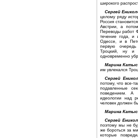
широкого распрос
Сергей Еникол
целому ряду исто
Россия становитс
Австрии, а пото
Переводы работ Ф
течение года, и
Одессе, и в Пет
первую очередь 
Троцкий, ну и 
одновременно убр
Марина Катыс
им увлекался Тро
Сергей Енико
потому, что все-т
подавленные се
поведением. А 
идеологии над р
человек должен бы
Марина Катыс
Сергей Еникол
поэтому мы не буд
же бороться за ми
которые повреди