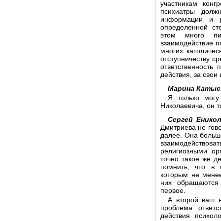
участникам конг
психиатры долж
информации и 
определенной ст
этом много пи
взаимодействие п
многих католиче
отступничеству ср
ответственность 
действия, за свои
Марина Катыс
Я только могу
Николаевича, он т
Сергей Еникол
Дмитриева не гово
далее. Она больше
взаимодействова
религиозными ор
точно такое же д
помнить, что в 
которым не мене
них обращаются
первое.
А второй ваш в
проблема ответс
действия психол