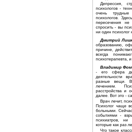
Депрессия, с
психологов - тех
очень трудные
психологов. Зде
пересечения не 
спросить - вы пси
ни один психолог н
Дмитрий Лишн
образованию, оф
причине, действи
всегда понимаю
психотерапевта, и
Владимир Фом
- его сфера де
деятельности вр
разные вещи. В
лечением. Псих
расстройства и о
далее. Вот это - 
Врач лечит, пси
Психолог чаще в
больными. Сейчас
событиями - взр
психиатров, ни 
которые как раз л
Что такое клас