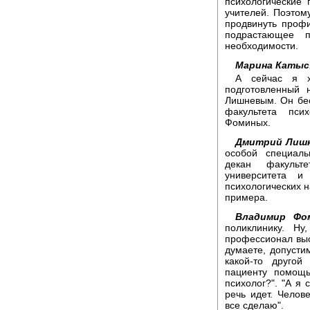
психологические 
учителей. Поэтом
продвинуть проф
подрастающее п
необходимости.
Марина Катыс
А сейчас я х
подготовленный 
Лишневым. Он бес
факультета пси
Фоминых.
Дмитрий Лишн
особой специаль
декан факульте
университета и
психологических н
примера.
Владимир Фо
поликлинику. Ну
профессионал высо
думаете, допусти
какой-то другой
пациенту помощь
психолог?". "А я 
речь идет. Челов
все сделаю".