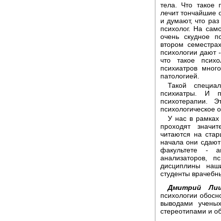
тела. Что такое
лечит тончайшие 
и думают, что раз
психолог. На сам
очень скудное п
втором семестра
психологии дают -
что такое психо
психиатров мног
патологией.
Такой специал
психиатры. И п
психотерапии. 
психологическое 
У нас в рамках
проходят значи
читаются на стар
начала они сдают
факультете - 
анализаторов, п
дисциплины наши
студенты врачебн
Дмитрий Лиш
психологии обосн
выводами учены
стереотипами и о