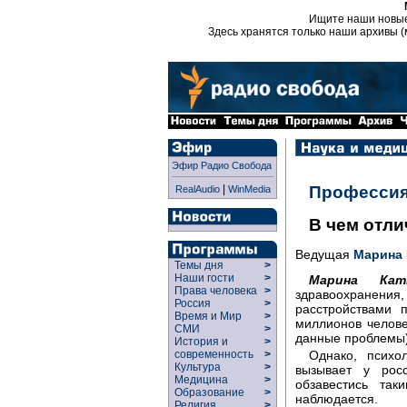
Ищите наши новы
Здесь хранятся только наши архивы (
Эфир Радио Свобода
|
Профессия
RealAudio
WinMedia
В чем отли
Ведущая
Марина
Темы дня
>
Наши гости
>
Марина Кат
Права человека
>
здравоохранен
Россия
>
расстройствами 
Время и Мир
>
миллионов человек
СМИ
>
данные проблемы)
История и
>
Однако, психо
современность
>
Культура
>
вызывает у рос
Медицина
>
обзавестись та
Образование
>
наблюдается.
Религия
>