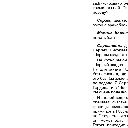
зафиксировано оч
криминальной "
поводу?
Сергей Енико
закон о врачебной
Марина Катыс
пожалуйста.
Слушатель:
До
Сергею Николаев
"Черном квадрате"
Не хотел бы он
"Черный квадрат" 
Ну, для канала "К
бизнес-канал, где
это был бы замеча
по подаче. Я Серг
Гордона, и в "Чер
бы очень полезно.
И второй вопрос
обещает счастье
границы психоана
прижился в Росси
на "среднего" че
он, может быть, 
Гоголь приходит 