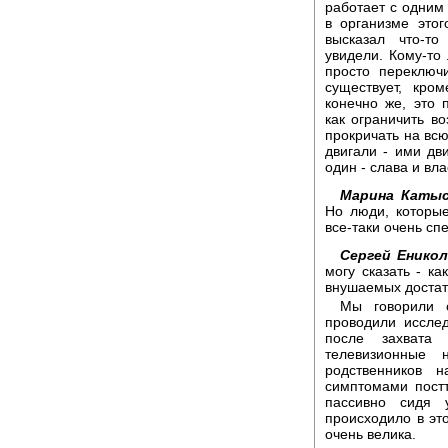
работает с одним
в организме это
высказал что-то
увидели. Кому-то 
просто переключ
существует, кро
конечно же, это
как ограничить в
прокричать на всю
двигали - ими дв
один - слава и вла
Марина Катыс
Но люди, которые
все-таки очень сп
Сергей Еникол
могу сказать - ка
внушаемых достато
Мы говорили 
проводили иссле
после захвата
телевизионные
родственников 
симптомами постт
пассивно сидя 
происходило в эт
очень велика.