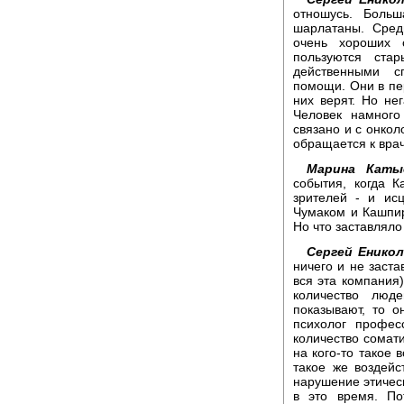
отношусь. Больш
шарлатаны. Сред
очень хороших 
пользуются ста
действенными с
помощи. Они в пе
них верят. Но не
Человек намного
связано и с онкол
обращается к врач
Марина Каты
события, когда 
зрителей - и ис
Чумаком и Кашпир
Но что заставляло
Сергей Еникол
ничего и не заста
вся эта компания
количество люд
показывают, то о
психолог профес
количество сомати
на кого-то такое 
такое же воздейс
нарушение этическ
в это время. По