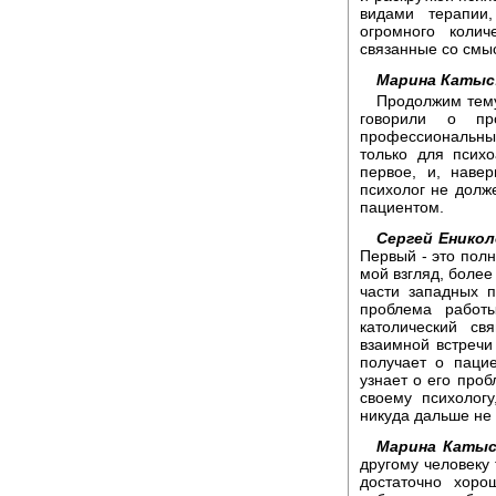
видами терапии,
огромного коли
связанные со смы
Марина Катыс
Продолжим тему
говорили о пр
профессиональных
только для психо
первое, и, наве
психолог не долж
пациентом.
Сергей Еникол
Первый - это полн
мой взгляд, более
части западных п
проблема работ
католический с
взаимной встречи
получает о паци
узнает о его проб
своему психологу
никуда дальше не 
Марина Катыс
другому человеку 
достаточно хоро