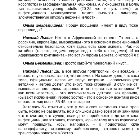
носоглотки (назофаренгиальная кацинома). А у юношества и моло
так называемых young adults (20-25 лет и чуть ниже), э
инфекционного мононуклеоза может вызывать лимфом
злокачественную опухоль верхней челюсти.
Ольга Беклемищева:
Прошу прощения, имеют в виду тоже
европеоиды?
Николай Львов:
Нет, это Африканский континент. То есть, т
россияне, европейцы, американцы - это в основном инфекционный
относительно безопасно, хотя здесь есть свои аспекты. Рак нос
китайцы (то есть, видимо, вирус ведет себя как эндемик). И в
Африканского континента - это вот лимфома Беркета, о которой я с
Ольга Беклемищева:
Просто какой-то "многоликий Янус"...
Николай Львов:
Да, а все вирусы политропны, они всеядны,
поражать у человека все то, что он имеет. На самом деле, что кас
типа, официально название: вирус ветрянки - опоясывающег
ветрянки - Herpes Zoster. Это вирус тоже странный. В отличие от
вышеназванного, здесь странности по возрастным категориям. Е
как всем известно, - это исключительно детское, как правило
(бывают исключения), герпес Зостер - это в основном все-таки инф
поражает лиц после 35-45 лет и старше.
Хотелось бы отметить, что у меня своя несколько точка зрен
быть, можно не разделять, но я слишком давно всем этим занимаюс
что я считаю, что лучше, если дети переболеют в детском сос
инфекциями, как ветрянка, краснуха, корь, потому что во взрослом
могут приводить, корь, например, - к подострому скле
панэнцефалиту, страшному заболеванию, ветрянка может п
трансформироваться в Зостер.