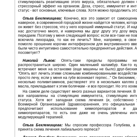
стимулировать реактивацию этого вируса, обязательно должен 
стрессорный эффект на организм. Доза, стресс, иммунитет и и
статус - вот основные, ключевые слова. Хотя можно продолжить это
Ольга Беклемищева:
Конечно, все это зависит от самооценки
наверное, в современной городской жизни найдется человек, котор
он живет без стрессов, что у него хороший иммунный статус. И над
нас достаточно много, и наверняка мы друг другу эту дозу вир
передаем. Поэтому у меня следующий вопрос: если все-таки не пов
вскочила лихорадка, то как ее лечить? Мне, например, в сво
помогло орошение корочки интерфероном для внутривенного вве
были чисто интуитивно самостоятельно предпринятые действия. А 
посоветует?
Николай Львов:
Опять-таки пределы программы не
распространиться широко. Один маленький каламбур. Как-то е
встречают меня на остановке (еще машины не было) друг-биохим
"Опять вот лечить этими сложными комбинированными воздейств
просто лечу, если у меня на губе возникает герпес..." Он биохимик
несколько поливитаминов, растворяет это в нескольких каплях 
масла, прикладывает к этим болячкам - и все проходит. Но это хохм
На самом деле существует много разных вариантов лечения. В
все направлены на стимуляцию иммунитета, стимуляцию инт
статуса. Хотя вот западная схема лечения (и, собственно 
Всемирной Организацией Здравоохранения, это официальная 
предпочитают использование химиопрепаратов и да
химиопрепаратов, то есть они даже не очень увлечены ин
модулирующей терапией.
Ольга Беклемищева:
Мы спросим профессора Голубева, а
принята схема лечения лабиального герпеса?