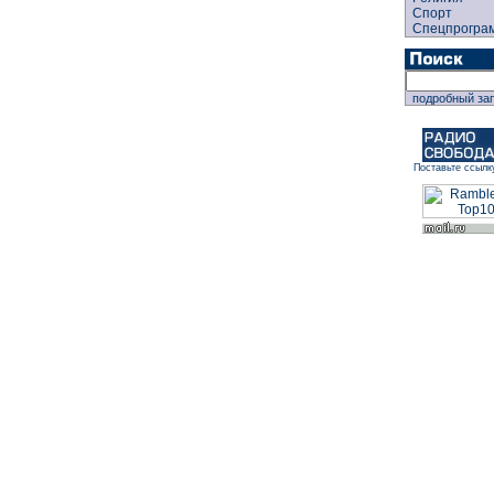
Спорт
Спецпрогра
подробный за
Поставьте ссылк