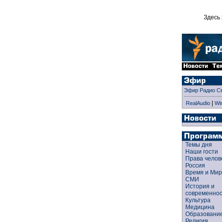
Здесь 
Эфир Радио С
|
RealAudio
Wi
Темы дня
Наши гости
Права чело
Россия
Время и Ми
СМИ
История и
современно
Культура
Медицина
Образован
Религия