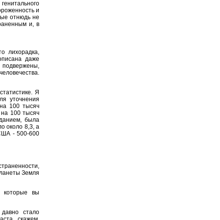
 генитального
тороженность и
рые отнюдь не
раненным и, в
о лихорадка,
описана даже
 подвержены,
человечества.
статистике. Я
ля уточнения
 на 100 тысяч
 на 100 тысяч
зданием, была
о около 8,3, а
США - 500-600
страненности,
планеты Земля
, которые вы
 давно стало
аста, скажем,