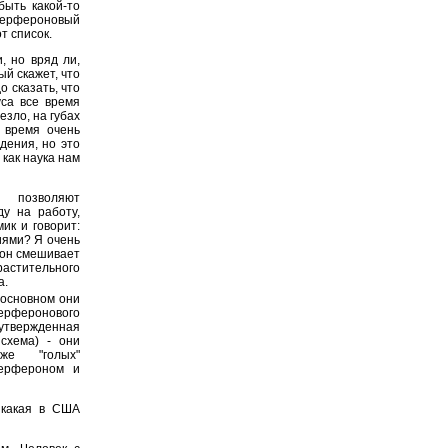
быть какой-то
нтерфероновый
т список.
, но вряд ли,
ый скажет, что
о сказать, что
уса все время
езло, на губах
е время очень
дения, но это
как наука нам
 позволяют
ду на работу,
ик и говорит:
иями? Я очень
, он смешивает
растительного
а.
 основном они
ерферонового
утвержденная
схема) - они
же "голых"
терфероном и
 какая в США