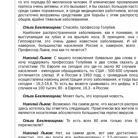
то это порядка 60 миллионов человек. И клинические проявления
герпеса очень активны, и это вызывает, я бы сказал, большую нас
среди самих пораженных, и среди медицинских работников, кото
достаточно вооружены средствами для борьбы с этим распрост
общем, крайне тяжелым заболеванием.
Ольга Беклемищева:
Спасибо, профессор Голубев.
Наиболее распространенное заболевание, как я понимаю, эт
выступающая на губах и на крыльях носа. В принципе, она 
Гиппократом, это очень давно известное заболевание. И ей
наверное, большинство населения Россия и, наверное, всего 
Профессор Львов, она как-то лечится?
Николай Львов:
С вашего позволения буквально два слова о 
хочу поддержать профессора Голубева и два слова сказать д
статистики. По Европе на сегодня это где-то около 80 случаев
населения - ежегодная обращаемость, по США - 500-600 случаев
(отличается слегка). И в России в 1993 году, с громадным опо
осуществлена наконец регистрация этого заболевания, и тогда был
сегодня - 16,3-16,8. То есть вы можете сравнивать это цифры: в 
случаев на 100 тысяч, 80 - в Европе, 16,3 - в России.
Ольга Беклемищева:
Может быть, это хорошая новость.
Николай Львов:
Возможно. На самом деле, что касается распро
здесь хотелось бы отметить следующее. Практически все жители 
являются носителями абсолютного большинства герпес-вирусов.
Ольга Беклемищева:
То есть всех 80 или только этих 8
перечислили?
Николай Львов:
Нет, на самом деле, вот уже достаточно
известно, что мы почти все инфицированы с 3-5-летнего возр