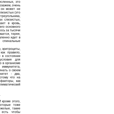
сленных, это
 скажем, очень
 он может не
слизистых (это
треугольника,
ах слизистых,
ает в кровь,
его основного
сось за тысячи
ается, теряя,
вленно идет в
е спинальные
и, эритроциты,
как правило,
 в состоянии
 условия для
о в организме
 иммунитета,
инать о своем
нитет - два,
отому что на
факторы, как
лиматический
.
 кроме этого,
которые тоже
яжелые, такие
 есть чтобы