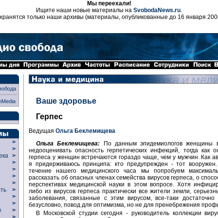
Мы переехали!
Ищите наши новые материалы на
SvobodaNews.ru
.
хранятся только наши архивы (материалы, опубликованные до 16 января 200
вобода
Ваше здоровье
nMedia
Герпес
Ведущая
Ольга Беклемищева
>
Ольга Беклемищева:
По данным эпидемиологов женщины в
>
недооценивать опасность герпетических инфекций, тогда как 
века
>
герпеса у женщин встречаются гораздо чаще, чем у мужчин. Как а
>
я придерживаюсь принципа: кто предупрежден - тот вооружен.
р
>
течение нашего медицинского часа мы попробуем максимал
>
рассказать об опасных членах семейства вирусов герпеса, о спосо
>
перспективах медицинской науки в этом вопросе. Хотя инфици
сть
>
либо из вирусов герпеса практически все жители земли, серьез
>
заболевания, связанные с этим вирусом, все-таки достаточно 
>
безусловно, повод для оптимизма, но не для пренебрежения проф
ие
>
В Московской студии сегодня - руководитель коллекции виру
>