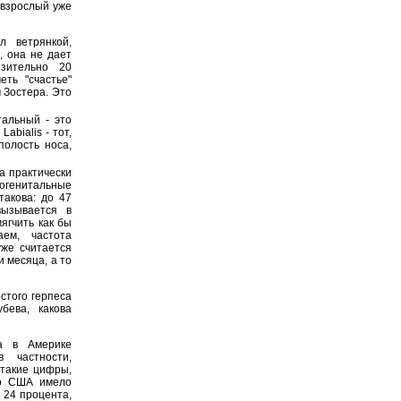
 взрослый уже
 ветрянкой,
, она не дает
зительно 20
еть "счастье"
 Зостера. Это
тальный - это
abialis - тот,
полость носа,
да практически
рогенитальные
такова: до 47
вызывается в
ягчить как бы
ем, частота
уже считается
и месяца, а то
стого герпеса
бева, какова
а в Америке
в частности,
 такие цифры,
но США имело
 24 процента,