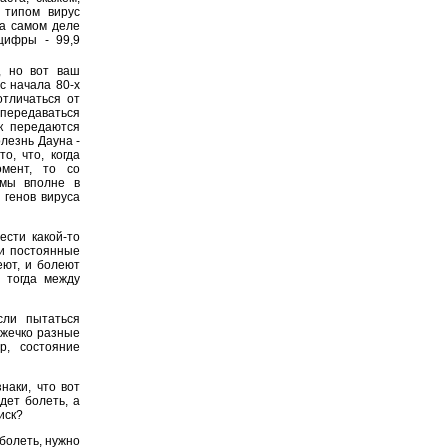
 типом вирус
На самом деле
цифры - 99,9
, но вот ваш
с начала 80-х
отличаться от
 передаваться
ак передаются
лезнь Дауна -
о, что, когда
омент, то со
 мы вполне в
генов вируса
ести какой-то
ши постоянные
еют, и болеют
 тогда между
сли пытаться
ожечко разные
р, состояние
наки, что вот
дет болеть, а
иск?
аболеть, нужно