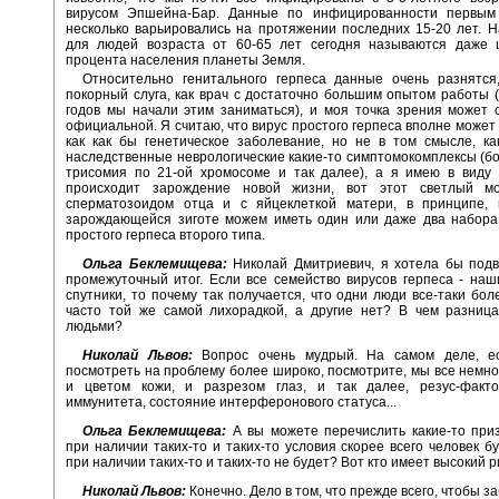
вирусом Эпшейна-Бар. Данные по инфицированности первым
несколько варьировались на протяжении последних 15-20 лет. 
для людей возраста от 60-65 лет сегодня называются даже 
процента населения планеты Земля.
Относительно генитального герпеса данные очень разнятся
покорный слуга, как врач с достаточно большим опытом работы (
годов мы начали этим заниматься), и моя точка зрения может 
официальной. Я считаю, что вирус простого герпеса вполне может
как как бы генетическое заболевание, но не в том смысле, к
наследственные неврологические какие-то симптомокомплексы (бо
трисомия по 21-ой хромосоме и так далее), а я имею в виду т
происходит зарождение новой жизни, вот этот светлый м
сперматозоидом отца и с яйцеклеткой матери, в принципе,
зарождающейся зиготе можем иметь один или даже два набора 
простого герпеса второго типа.
Ольга Беклемищева:
Николай Дмитриевич, я хотела бы подв
промежуточный итог. Если все семейство вирусов герпеса - на
спутники, то почему так получается, что одни люди все-таки бол
часто той же самой лихорадкой, а другие нет? В чем разница
людьми?
Николай Львов:
Вопрос очень мудрый. На самом деле, е
посмотреть на проблему более широко, посмотрите, мы все немн
и цветом кожи, и разрезом глаз, и так далее, резус-факто
иммунитета, состояние интерферонового статуса...
Ольга Беклемищева:
А вы можете перечислить какие-то приз
при наличии таких-то и таких-то условия скорее всего человек бу
при наличии таких-то и таких-то не будет? Вот кто имеет высокий р
Николай Львов:
Конечно. Дело в том, что прежде всего, чтобы з