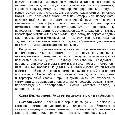
получить хорошую, мощную дозу вируса, любого из вышеперечи
первое. Второе, допустим, доза достаточно высока, но у человека,
хорошая защита, иммунный барьер, интерфероновый статус, -
выявить симптоматику сразу, а вирус может размножиться в неких 
может быть слизистая аногенитальной сферы или носогубного 
полости рта), далее он, размножившись бессимптомно в клетк
выстилающих эти сферы, через лимфатические щели проник
гематогенно разносится по всему организму. Но не это есть цель 
путешествия, миграции по организму, он целенаправленно - как ло
километров мигрирует в свою маленькую речку, по порогам подним
как говорится, жир и жизнь иногда - так вирус герпеса целенапра
задние рога спинного мозга и парвертебральные дорсальны
ганглии, и там он застревает на всю жизнь.
Вирус может поражать клетки крови - это и красные клетки кров
и лимфоциты. Мы все знаем, что при вирусных инфекциях, 
незавершенный фагоцитоз, то есть фагоциты, мононуклеары не
полностью вирус убить. Поэтому, собственно, создаются
персистенции вируса в организме и для того, чтобы он пожизненн
нами как бы носился. И далее - в зависимости от снижения
возможностей защитных организма - он будет каждый раз напом
присутствии. Таким образом, главное это доза - раз, имму
интерфероновый статус - три. И лучше жить без стрессов, п
стимуляцию, реактивацию вируса могут воздействовать такие 
переохлаждение, перегревание, смена часовых поясов, к
беспредел, когда...
Ольга Беклемищева:
Когда мы на самолете раз - и в субтропики
Николай Львов:
Совершенно верно, из минус 25 - в плюс 25. И
конечно, немереное употребление алкоголя, антибиотиков, 
сажают иммунную систему, какие-то хронические заболевания т
как онкология или облучение (скажем, чернобыльцы). То