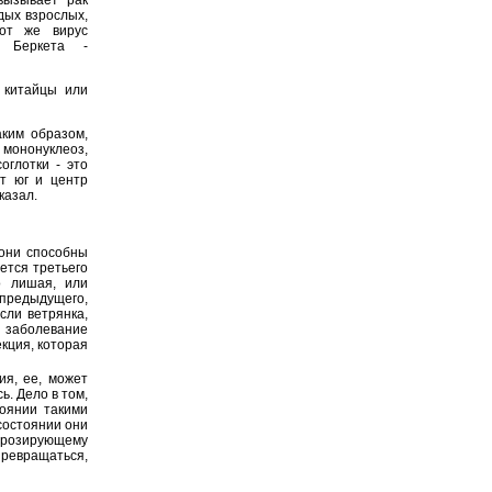
дых взрослых,
тот же вирус
у Беркета -
 китайцы или
аким образом,
 мононуклеоз,
оглотки - это
от юг и центр
казал.
 они способны
ается третьего
о лишая, или
 предыдущего,
сли ветрянка,
, заболевание
екция, которая
ия, ее, может
ь. Дело в том,
тоянии такими
 состоянии они
розирующему
ревращаться,