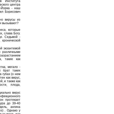
в Института
еского центра
-Йорка - наш
ил Борисович
но вирусы из
ни вызывают?
еса, которые
, слава Богу.
е. Седьмой -
 хронической
ой экзантемой
с различными
разрастанием
а, такие как
тка, мегало -
й брат таких
 губах (о нем
тен как вирус,
, и также как
сти, плода,
циально вирус
фекционного
он протекает
тура до 39-40
дель, ангина
) . Однако у
вызывает рак