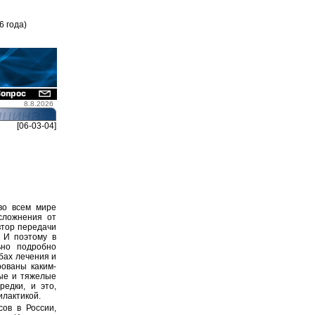
6 года)
8.8.2026
[06-03-04]
о всем мире
осложнения от
втор передачи
 И поэтому в
ьно подробно
бах лечения и
рованы каким-
ные и тяжелые
редки, и это,
илактикой.
сов в России,