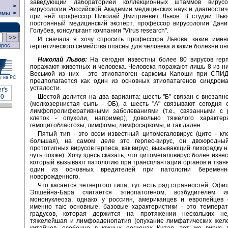
заведующий лабораторией коллекционных штаммов вирусо
>
вирусологии Российской Академии медицинских наук и диагностич
ммы
>
при ней профессор Николай Дмитриевич Львов. В студии Нью
постоянный медицинский эксперт, профессор вирусологии Дани
Голубев, консультант компании "Virus research".
И сначала я хочу спросить профессора Львова: какие имен
прос
герпетического семейства опасны для человека и какие болезни о
Николай Львов:
На сегодня известны более 80 вирусов герп
поражают животных и человека. Человека поражают лишь 8 из них
Восьмой из них - это этиопатоген саркомы Капоши при СПИД
у на РС
предполагается как один из основных этиопатагенов синдрома
усталости.
Шестой делится на два варианта: шесть "Б" связан с внезапн
(мелкозернистая сыпь - ОБ), а шесть "А" связывают сегодня 
лимфопролиферативными заболеваниями (т.е., связанными с 
клеток - опухоли, например), довольно тяжелого характер
гемоцитобластозы, лимфомы, лимфосаркомы, и так далее.
Пятый тип - это всем известный цитомегаловирус (цито - кле
большая), на самом деле это герпес-вирус, он двоюродны
прототипных вирусов герпеса, как вирус, вызывающий лихорадку на
чуть позже). Хочу здесь сказать, что цитомегаловирус более извес
который вызывают патологию при трансплантации органов и тканей
один из основных вредителей при патологии беременно
новорожденного.
Что касается четвертого типа, тут есть ряд странностей. Офи
Эпшейна-Бара считается этиопатогеном, возбудителем ин
мононуклеоза, однако у россиян, американцев и европейцев 
именно так: основные, базовые характеристики - это темпера
градусов, которая держится на протяжении нескольких не
тяжелейшая и лимфоаденопатия (опухание лимфатических желез
китайцев, особенно в южных регионах Китая, тот же вирус 