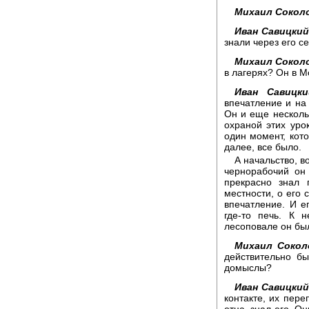
Михаил Сокол
Иван Савицкий
знали через его се
Михаил Сокол
в лагерях? Он в М
Иван Савицки
впечатление и на 
Он и еще несколь
охраной этих уро
один момент, кото
далее, все было.
А начальство, в
чернорабочий он 
прекрасно знал 
местности, о его
впечатление. И е
где-то печь. К 
лесоповале он бы
Михаил Сокол
действительно б
домыслы?
Иван Савицкий
контакте, их пере