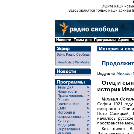
Ищите наши новы
Здесь хранятся только наши архивы (
Эфир Радио Свобода
|
Продолжит
RealAudio
WinMedia
Ведущий
Михаил 
Отец и сын
Темы дня
>
историк Ива
Наши гости
>
Права человека
>
Михаил Сокол
Россия
>
Софии 1921 году
Время и Мир
>
СМИ
>
эмигрантов. Они и
История и
>
Петр Савицкий, 
современность
>
началось русско
Культура
>
пространстве меж
Медицина
>
Как писал Вл
Образование
>
Данилевского и Л
Религия
>