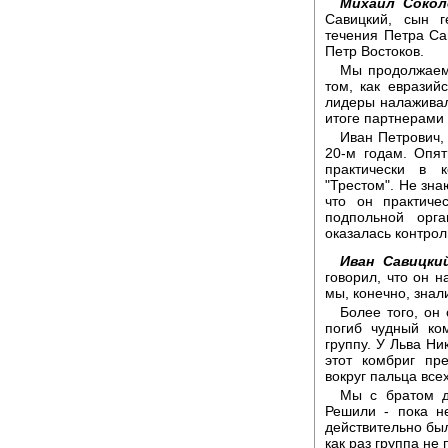
Михаил Сокол
Савицкий, сын г
течения Петра Са
Петр Востоков.
Мы продолжаем 
том, как евразий
лидеры налаживал
итоге партнерами 
Иван Петрович, 
20-м годам. Опя
практически в 
"Трестом". Не зна
что он практиче
подпольной орга
оказалась контро
Иван Савицки
говорил, что он н
мы, конечно, знал
Более того, он 
погиб чудный ко
группу. У Льва Ни
этот комбриг пре
вокруг пальца все
Мы с братом да
Решили - пока н
действительно был
как раз группа не 