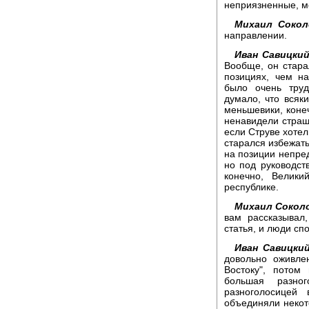
неприязненные, м
Михаил Сокол
направлении.
Иван Савицкий
Вообще, он стара
позициях, чем н
было очень труд
думало, что всяк
меньшевики, конеч
ненавидели страш
если Струве хотел
старался избежать
на позиции непре
но под руководст
конечно, Велики
республике.
Михаил Сокол
вам рассказывал,
статья, и люди сп
Иван Савицкий
довольно оживле
Востоку", потом
большая разно
разноголосицей
объединяли некот