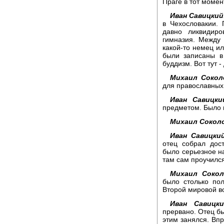
Праге в тот момен
Иван Савицкий
в Чехословакии.
давно ликвидиро
гимназия. Между 
какой-то немец ил
были записаны в
буддизм. Вот тут 
Михаил Сокол
для православных
Иван Савицки
предметом. Было 
Михаил Сокол
Иван Савицкий
отец собрал дос
было серьезное на
там сам проучился
Михаил Сокол
было столько по
Второй мировой в
Иван Савицки
прервано. Отец бы
этим занялся. Впр