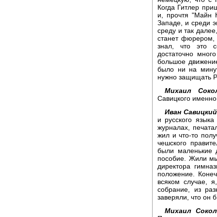
Когда Гитлер при
и, прочтя "Майн 
Западе, и среди 
среду и так далее,
станет фюрером, э
знал, что это 
достаточно мног
большое движение
было ни на мину
нужно защищать Р
Михаил Сокол
Савицкого именно 
Иван Савицкий
и русского языка
журналах, печата
жил и что-то полу
чешского правите
были маленькие д
пособие. Жили мы
директора гимназ
положение. Коне
всяком случае, я
собрание, из ра
заверяли, что он 
Михаил Сокол