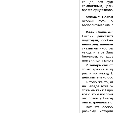
концов, вся суд
компактным, целы
время существова
Михаил Сокол
особый путь, 
геополитическим 
Иван Савицкий
России действи
подходил, особе
непосредственное
знатными иностра
увидели этот Зап
беженцы, то вдр
поменялся у многи
И теперь они с
точек зрения и 
различия между Е
действительно осо
К тому же то, 
на Западе тоже б
тоже не как к Евро
вот с этим воспри
это потом у Гитле
они встречались с
Вот эта особо
разному, историч