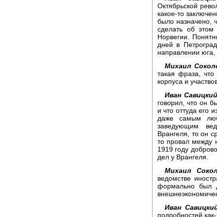
Октябрьской рево
какое-то заключен
было назначено, 
сделать об этом
Норвегии. Понятн
дней в Петроград
направлении юга, 
Михаил Сокол
такая фраза, что
корпуса и участво
Иван Савицкий
говорил, что он б
и что оттуда его 
даже самым люб
заведующим вед
Врангеля, то он с
то провал между н
1919 году доброво
дел у Врангеля.
Михаил Сокол
ведомстве иностр
формально был д
внешнеэкономичес
Иван Савицкий
подробностей как-