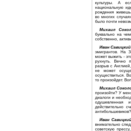
культуры. А е
национальную иде
рождения живешь
во многих случаях
было почти невоз
Михаил Сокол
буквально на чем
собственно, актив
Иван Савицкий
эмигрантов. На 
может выжить - э
рухнуть. Вечно 
разрыв с Англией,
не может осуще
осуществиться. Во
то произойдет. Воп
Михаил Сокол
произойти? У мен
диалоги и необход
одушевленная 
действительно с
антибольшевиков
Иван Савицкий
внимательно след
советскую прессу,