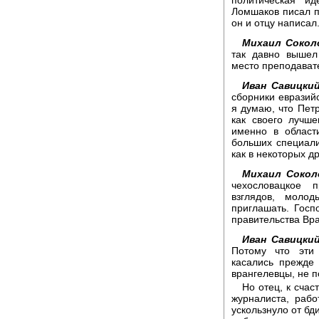
политическая и
Ломшаков писал п
он и отцу написал
Михаил Сокол
так давно вышел
место преподавате
Иван Савицкий
сборники евразийс
я думаю, что Пет
как своего лучше
именно в област
больших специали
как в некоторых д
Михаил Сокол
чехословацкое 
взглядов, моло
приглашать. Гос
правительства Вра
Иван Савицкий
Потому что эти
касались прежде 
врангелевцы, не 
Но отец, к сча
журналиста, рабо
ускользнуло от бд