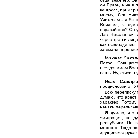
отца, знал его. О
он Праге, а не в 
конгресс, примерн
моему, Лев Ник
Учителем - я бы 
Влияние, я дума
евразийстве? Он у
Лев Николаевич 
через третьи лица
как освободились
завязали переписк
Михаил Сокол
Петра Савицког
псевдонимом Вост
вещь. Ну, стихи, н
Иван Савицки
предисловии о ГУ
Всю переписку 
думаю, что арест
характер. Потому 
начали переписыв
Я думаю, что о
эмиграция, не д
республики. По в
местное. Тогда ч
хрущевское руково