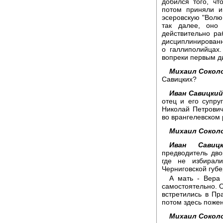
добился того, ч
потом приняли и
эсеровскую "Волю 
так далее, оно
действительно ра
дисциплинированн
о галлиполийцах.
вопреки первым д
Михаил Сокол
Савицких?
Иван Савицкий
отец и его супру
Николай Петрович
во врангелевском 
Михаил Сокол
Иван Савицк
предводитель дво
где не избирал
Черниговской губе
А мать - Вера
самостоятельно. О
встретились в Пр
потом здесь пожен
Михаил Сокол