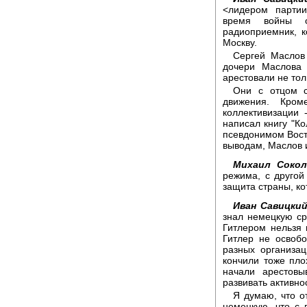
<лидером партии
время войны 
радиоприемник, к
Москву.
Сергей Маслов 
дочери Маслова
арестовали не тол
Они с отцом с
движения. Кро
коллективизации 
написал книгу "Ко
псевдонимом Вост
выводам, Маслов и
Михаил Сокол
режима, с другой
защита страны, к
Иван Савицкий
знал немецкую сре
Гитлером нельзя и
Гитлер не освоб
разных организа
кончили тоже пло
начали арестовы
развивать активно
Я думаю, что о
немецкую, что с 