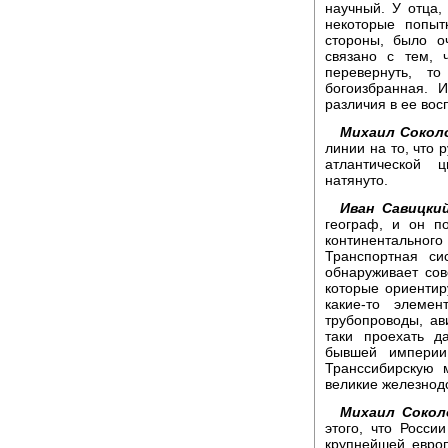
научный. У отца,
некоторые попыт
стороны, было о
связано с тем, 
перевернуть, т
богоизбранная. 
различия в ее вос
Михаил Сокол
линии на то, что 
атлантической 
натянуто.
Иван Савицки
географ, и он п
континентально
Транспортная си
обнаруживает сов
которые ориентир
какие-то элеме
трубопроводы, а
таки проехать д
бывшей империи
Транссибирскую 
великие железнод
Михаил Сокол
этого, что Росси
крупнейшей евро