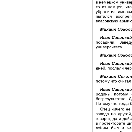
в немецком универ
то из немцев, чт
убрали из гимнази
пытался воспре
власовскую армию
Михаил Сокол
Иван Савицкий
посадили. Заве
университета.
Михаил Сокол
Иван Савицкий
дней, послали че
Михаил Сокол
потому что счита
Иван Савицкий
родины, потому 
безрезультатно. 
Потому что тогда 
Отец ничего не 
завода на другой
говорят, да и дей
в протекторате шл
войны был и че