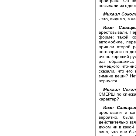
проиграна. Он вс
посылали из одног
Михаил Сокол
- это, видимо, в н
Иван Савицки
арестовывали. Пе
форме: такой х
автомобиле, пер
пришли второй р
поговорили на дом
очень хороший рус
раз обращались
немецкого что-ни
сказали, что его
зимние вещи? Нет
вернулся.
Михаил Сокол
СМЕРШ по спискам
характер?
Иван Савицки
арестовали и ког
вероятно, были
действительно взя
духом ни в какой
вина, что они б