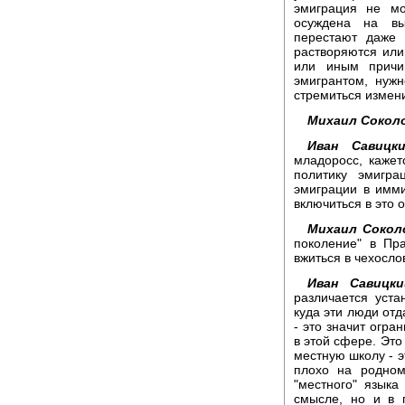
эмиграция не мо
осуждена на вы
перестают даже 
растворяются или
или иным причин
эмигрантом, нужн
стремиться измени
Михаил Сокол
Иван Савицки
младоросс, кажет
политику эмигра
эмиграции в имми
включиться в это 
Михаил Сокол
поколение" в Пр
вжиться в чехосло
Иван Савицки
различается уста
куда эти люди отд
- это значит огра
в этой сфере. Это 
местную школу - эт
плохо на родном
"местного" язык
смысле, но и в 