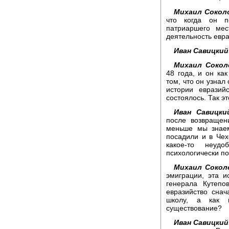
Михаил Сокол
что когда он п
патриаршего мес
деятельность евра
Иван Савицкий
Михаил Сокол
48 года, и он ка
том, что он узнал
истории евразий
состоялось. Так эт
Иван Савицки
после возвращен
меньше мы знаем
посадили и в Чех
какое-то неуд
психологически по
Михаил Сокол
эмиграции, эта 
генерала Кутепо
евразийство сна
школу, а как п
существование?
Иван Савицкий