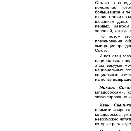
Сталин в серед
положение. Пото
большевиков и пе
с ориентации на 
шовинизм даже. 
первых, разгром
хорошей, хотя до 
Но потом это
празднования юб
эмиграции праздн
Союзе.
И вот отец гов
национальная чер
этом вакууме мо
национальных по
социальные измен
на почву возвращ
Михаил Сокол
младороссами, к
экзальтированно и
Иван Савицки
примитивизировал
младороссов умн
невозможно читать
которые реализуе