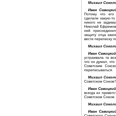
Михаил Сокол
Иван Савицки
Потому что его
сделали какую-то
никого не задева
Николай Ефремов
ней присоедини
защиту отца како
вести переписку п
Михаил Сокол
Иван Савицкий
устраивала та в
что он думал, что
Советским Союзо
переписываться.
Михаил Сокол
Советском Союзе
Иван Савицкий
всегда их приветс
Советском Союзе.
Михаил Сокол
Иван Савицки
Советского Союза