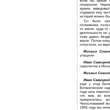
если бы брали 
генералом Черн
армии, заведовал
отдавали ему чест
историй можно бы
Тут было хао
полковника, получ
то взяли, куда-т
деятельности не 
тоже давно безде
взяли. Потом кому
отпустили, он вер
Михаил Сокол
утащили.
Иван Савицкий
самолетом в Моск
Михаил Сокол
Иван Савицкий
еще у отца была
Ботаническом сад
года шла переписк
что жив, во вся
прекратилась в
Чехословакией вс
1955 года мы ниче