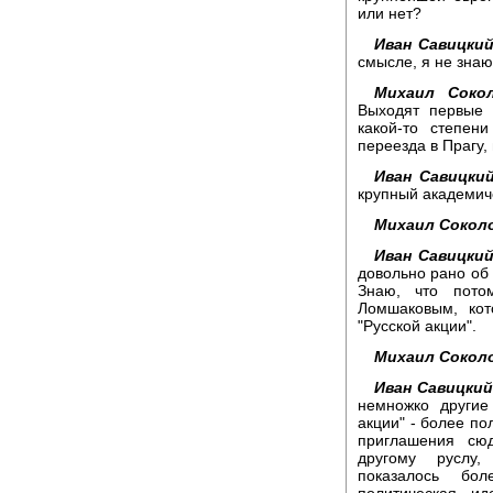
или нет?
Иван Савицкий
смысле, я не знаю
Михаил Сокол
Выходят первые 
какой-то степен
переезда в Прагу,
Иван Савицкий
крупный академич
Михаил Сокол
Иван Савицкий
довольно рано об э
Знаю, что пото
Ломшаковым, кот
"Русской акции".
Михаил Сокол
Иван Савицкий
немножко другие
акции" - более по
приглашения сю
другому руслу,
показалось бо