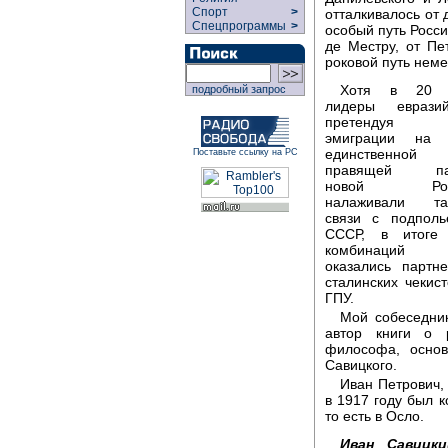
Спорт
>
отталкивалось от
Спецпрограммы
>
особый путь Росси
де Местру, от Пе
роковой путь неме
Хотя в 20 
подробный запрос
лидеры евразий
претендуя
эмиграции на 
единственной
Поставьте ссылку на РС
правящей па
новой Росс
налаживали та
связи с подпол
СССР, в итоге 
комбинаций
оказались партн
сталинских чекист
ГПУ.
Мой собеседник
автор книги о 
философа, основ
Савицкого.
Иван Петрович,
в 1917 году был 
то есть в Осло.
Иван Савицки