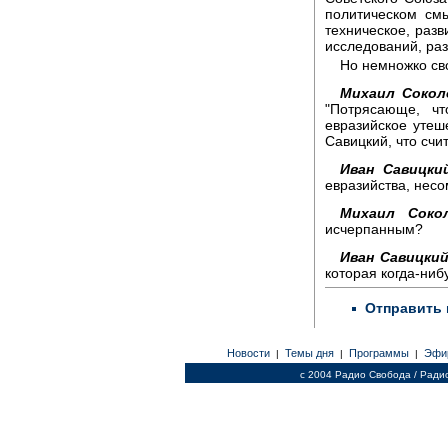
политическом см
техническое, разв
исследований, раз
Но немножко св
Михаил Сокол
"Потрясающе, ч
евразийское утеш
Савицкий, что счи
Иван Савицки
евразийства, нес
Михаил Сокол
исчерпанным?
Иван Савицкий
которая когда-ниб
Отправить 
Новости
Темы дня
Программы
Эфи
|
|
|
c 2004 Радио Свобода / Ради