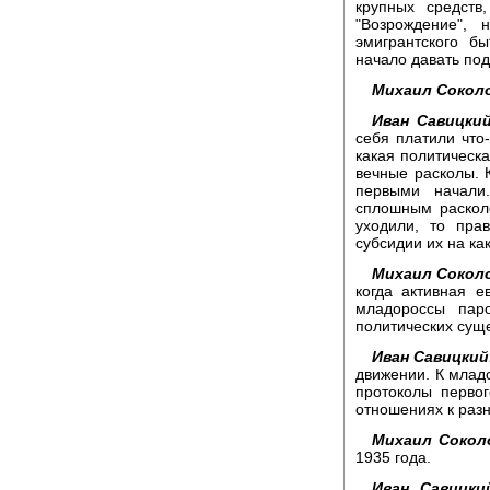
крупных средств
"Возрождение",
эмигрантского б
начало давать под
Михаил Сокол
Иван Савицкий
себя платили что
какая политическ
вечные расколы. К
первыми начали
сплошным раскол
уходили, то пра
субсидии их на ка
Михаил Сокол
когда активная е
младороссы пар
политических сущ
Иван Савицкий
движении. К млад
протоколы первог
отношениях к разн
Михаил Сокол
1935 года.
Иван Савицки