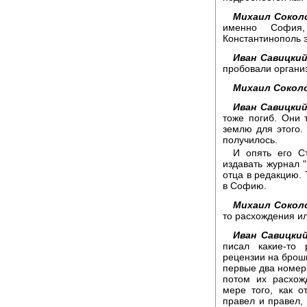
Михаил Сокол
именно София
Константинополь 
Иван Савицкий
пробовали организ
Михаил Сокол
Иван Савицкий
тоже погиб. Они
землю для этого. 
получилось.
И опять его С
издавать журнал 
отца в редакцию. 
в Софию.
Михаил Сокол
то расхождения ил
Иван Савицкий
писал какие-то 
рецензии на брошю
первые два номера
потом их расхож
мере того, как о
правел и правел,