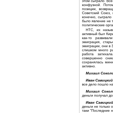
этом сыграло. Все-
конфузной. Пото
позиции, возвра
Советский Союз, 
конечно, сыграло 
было явление не т
политические орга
НТС, их назыв
активный был Кир
как-то развива
эмиграция, стар
эмиграции, они в 
слишком много ра
работа затихал
совершенно сник
сохранялась мини
активно.
Михаил Сокол
Иван Савицкий
все дело пошло на
Михаил Сокол
деньги получал до 
Иван Савицкий
деньги не только о
таки "Последние н