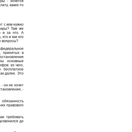
иры - хочется
лату, каких-то
от с кем нужно
тиры? Там же
е и за что. А
 кто и как его
се вопросы?
 федеральное
, принятых в
становления
аны основные
фов: из чего,
в бесплатное
ак далее. Это
 - он не хочет
становления, -
у обязанность
них правового
ак требовать
дозвонился до