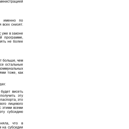
дминистрацией
д именно по
 всех снизят.
с уже в законе
й программе,
лять не более
т больше, чем
все остальные
 коммунальных
ями тоже, как
дах:
 будет висеть
получить эту
 паспорта, это
вого лицевого
 с этими всеми
эту субсидию
няла, что в
м на субсидии