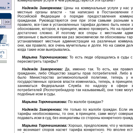
коммунальные услуги и чем руководствуются эти органы?
>
ммы
>
Надежда Заморенова:
Цены на коммунальные услуги у нас у
местные органы власти - так написано в Постановлении п
Российской Федерации о порядке предоставления коммуна
гражданам. Руководствуются они при этом самыми разными м
правило, все-таки в установленных тарифах должно быть некое 
прос
обоснование, которое, в принципе, можно проверить. Но на практи
достаточно сложно. И поэтому все споры с местными адми
связанные с выяснением как раз экономически ли обоснованы та
устанавливают местные администрации на различные коммунал
они, как правило, все очень мучительны и долги. Но на самом дел
у на РС
когда такие иски выигрывались.
Марьяна Торочешникова:
То есть люди обращались в суды с
пересмотреть тарифы?
Надежда Заморенова:
Да, именно так. То есть, как правил
гражданин, либо Общество защиты прав потребителей. Либо в
было Министерство антимонопольной политики, теперь у н
государственных органов власти изменилась, теперь, в принципе
заниматься Федеральная Служба по надзору в сфере 
потребителей (Роспотребнадзор так называемый), они тоже могу
подобные иски в суды.
Марьяна Торочешникова:
По жалобе граждан?
Надежда Заморенова:
Не только по жалобе граждан. Если им
тарифы необоснованны, то они, в принципе, сами могут соверш
подавать иски в суд, без инициативы со стороны конкретного гражд
Марьяна Торочешникова:
Хорошо, предположим, что у человека
не возникает споров насчет тарифа конкретного. Но вполне ест