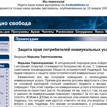
Мы переехали!
Ищите наши новые материалы на
SvobodaNews.ru
.
хранятся только наши архивы (материалы, опубликованные до 16 января 200
вобода
Защита прав потребителей коммунальных ус
nMedia
Ведущая
Марьяна Торочешникова
Марьяна Торочешникова:
В сегодняшней передаче речь пойдет
с которыми, пожалуй, сталкивается большинство из нас. С главны
советником Конфедерации Обществ потребителей Надеждой За
>
будем говорить о защите прав потребителей коммунальных услуг.
>
века
>
Ежемесячно все мы получаем извещения о необходимос
>
коммунальные услуги. Причем для многих россиян квартплата стано
р
>
не основной расходной статьей семейного бюджета и весьма
>
сокращает. При этом тарифы на коммунальные услуги в большинст
>
регионов не перестают расти. Но вправе ли мы знать о том, на ка
сть
>
и законно ли коммунальщики повышают тарифы? За что мы плат
>
платить ЖЭКам и ДЭЗам за не оказанные или некачественно оказ
>
Надеюсь, что сегодня нам удастся ответить на все эти вопросы.
ие
>
вопрос к вам, Надежда. Кто вправе устанавливать и устанавл
>