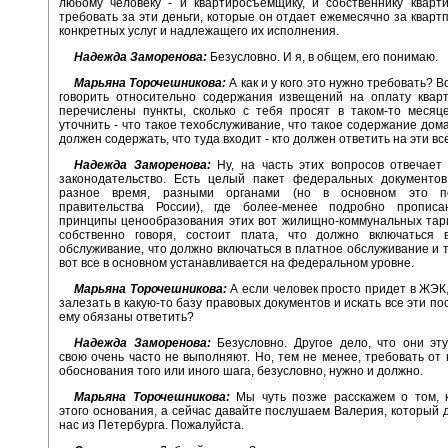
любому человеку - и квартиросъемщику, и собственнику кварт
требовать за эти деньги, которые он отдает ежемесячно за квартп
конкретных услуг и надлежащего их исполнения.
Надежда Заморенова:
Безусловно. И я, в общем, его понимаю.
Марьяна Торочешникова:
А как и у кого это нужно требовать? В
говорить относительно содержания извещений на оплату квар
перечислены пункты, сколько с тебя просят в таком-то месяц
уточнить - что такое техобслуживание, что такое содержание дома,
должен содержать, что туда входит - кто должен ответить на эти в
Надежда Заморенова:
Ну, на часть этих вопросов отвечает
законодательство. Есть целый пакет федеральных документов
разное время, разными органами (но в основном это по
правительства России), где более-менее подробно пропис
принципы ценообразования этих вот жилищно-коммунальных тари
собственно говоря, состоит плата, что должно включаться 
обслуживание, что должно включаться в платное обслуживание и т
вот все в основном устанавливается на федеральном уровне.
Марьяна Торочешникова:
А если человек просто придет в ЖЭК,
залезать в какую-то базу правовых документов и искать все эти по
ему обязаны ответить?
Надежда Заморенова:
Безусловно. Другое дело, что они эт
свою очень часто не выполняют. Но, тем не менее, требовать от 
обоснования того или иного шага, безусловно, нужно и должно.
Марьяна Торочешникова:
Мы чуть позже расскажем о том, к
этого основания, а сейчас давайте послушаем Валерия, который 
нас из Петербурга. Пожалуйста.