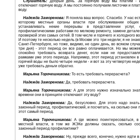
Слушатель:
Добрый день. За горячую воду мы платим - 
отключают горячую воду. А мы постоянно получаем листочки и плат
воду.
Надежда Заморенова:
Я поняла ваш вопрос. Спасибо. У нас ест
которому местные органы власти при обслуживании общих
устанавливать некие перерывы в представлении услуг, 
профилактическими работами по мелкому ремонту, замене деталей
проверкой этих самых сетей. В том числе и горячего и холодного 
И поэтому те несколько недель (в Москве это три недели; я не знаю,
Санкт-Петербурге, но тоже, видимо, не один день, во всяком случа
три дня) - этот период он все равно оплачивается. Но мы мож
спокойно требовать возврата денег, если нам не предоставля
рамками уже этого периода. Например, этот период установлен в 
горячей воды не было четыре недели - и вот за эту четвертую не
уже требовать деньги обратно.
Марьяна Торочешникова:
То есть требовать перерасчета?
Надежда Заморенова:
Да, требовать перерасчета.
Марьяна Торочешникова:
А для этого нужно изначально знат
времени они в принципе отключают эту воду?
Надежда Заморенова:
Да, безусловно. Для этого надо знать
законный период, профилактический, и посчитать, на сколько они 
этот самый период.
Марьяна Торочешникова:
А где можно поинтересоваться, в 
местной власти, в том же ЖЭКе должны сказать, сколько сос
законный период профилактики?
Надежда Заморенова:
Ну, прежде всего, конечно, нужно идти в