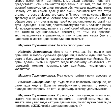
скорее всего, если там нормальные люди работают, они эт
предоставят. Если начинаются проблемы с ЖЭКом, то вот это у
местной структуры органов, которые обслуживают население, конк
Потому что на самом деле у нас очень разнится вот эта стру
стране, то есть в Москве это одно, в Питере - по-другому, в Екате
третьему, а на Дальнем Востоке вообще все совершенно иначе. П
общего совета - что есть везде такой орган, например, который н
туда надо идти - я не дам, просто потому что очень большая разни
Но, прежде всего, надо начинать с этой своей обслуживающей орга
это какие-то муниципальные системы, то там, как правило
эксплуатационные управления, и ими управляет некая (как эт
например, в Москве) дирекция единого заказчика.
Марьяна Торочешникова:
То есть спрос уже с нее.
Надежда Заморенова:
Можно идти туда, да. Вот если и там 
принципе, в любом субъекте федерации, в любом муниципально
должна быть служба по надзору за коммунальным хозяйством. То ес
орган должен быть. Он просто везде по-разному называется - э
городской комитет коммунального хозяйства, управление к
хозяйства:
Марьяна Торочешникова:
Туда можно прийти и поинтересовать
Надежда Заморенова:
Да, туда можно позвонить, наверное, н
даже туда ходить. Если по телефону не ответили, то можно з
"наводящие" вопросы, то есть информацию всегда добыть можно.
Марьяна Торочешникова:
Хорошо, и в том случае, если вот в э
скажут, что срок отключения, например, горячей воды был три
знаете, что у вас воды нет уже два месяца, то что нужно делать д
претензию в ЖЭК, чтобы сделали перерасчет?