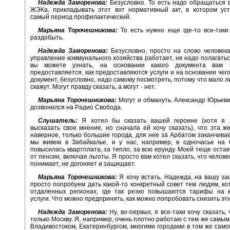
Надежда Заморенова:
Безусловно. То есть надо обращаться 
ЖЭКа, прикладывать этот вот нормативный акт, в котором уст
самый период профилактический.
Марьяна Торочешникова:
То есть нужно еще где-то все-таки
раздобыть.
Надежда Заморенова:
Безусловно, просто на слово человека
управление коммунального хозяйства работает, не надо полагаться
вы можете узнать, на основании какого документа вам 
предоставляется, как предоставляются услуги и на основании чего
документ, безусловно, надо самому посмотреть, потому что мало л
скажут. Могут правду сказать, а могут - нет.
Марьяна Торочешникова:
Могут и обмануть. Александр Юрьеви
дозвонился на Радио Свобода.
Слушатель:
Я хотел бы сказать вашей героине (хотя я 
высказать свое мнение, но сначала ей хочу сказать), что эта ж
наверное, только большие города, для нее за Арбатом заканчивае
мы живем в Забайкалье, и у нас, например, в одночасье на 
повысилась квартплата, за тепло, за всю ерунду. Моей теще остае
от пенсии, включая льготы. Я просто вам хотел сказать, что челов
понимает, не догоняет и защищает.
Марьяна Торочешникова:
Я хочу встать, Надежда, на вашу за
просто попробуем дать какой-то конкретный совет тем людям, ко
отдаленных регионах, где так резко повышаются тарифы на 
услуги. Что можно предпринять, как можно попробовать снизить э
Надежда Заморенова:
Ну, во-первых, я все-таки хочу сказать,
только Москву. Я, например, очень плотно работаю с тем же самым
Владивостоком, Екатеринбургом, многими городами в том же само