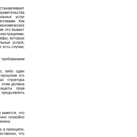
станавливают
равительства
льных услуг
отивами. Как
экономическое
ке это бывает
нистрациями,
рифы, которые
ьные услуги,
е есть случаи,
 требованием
о, либо один
 прошлом это
ас структура
, этим должна
защиты прав
т предъявлять
 кажется, что
енно спокойно
анина.
, в принципе,
ественно, что