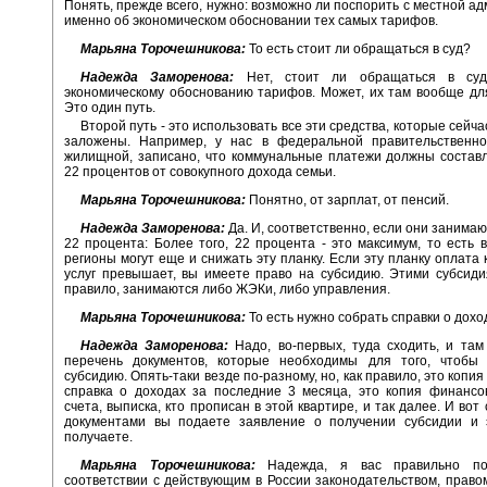
Понять, прежде всего, нужно: возможно ли поспорить с местной а
именно об экономическом обосновании тех самых тарифов.
Марьяна Торочешникова:
То есть стоит ли обращаться в суд?
Надежда Заморенова:
Нет, стоит ли обращаться в су
экономическому обоснованию тарифов. Может, их там вообще для
Это один путь.
Второй путь - это использовать все эти средства, которые сейча
заложены. Например, у нас в федеральной правительственно
жилищной, записано, что коммунальные платежи должны состав
22 процентов от совокупного дохода семьи.
Марьяна Торочешникова:
Понятно, от зарплат, от пенсий.
Надежда Заморенова:
Да. И, соответственно, если они занимаю
22 процента: Более того, 22 процента - это максимум, то есть 
регионы могут еще и снижать эту планку. Если эту планку оплата
услуг превышает, вы имеете право на субсидию. Этими субсиди
правило, занимаются либо ЖЭКи, либо управления.
Марьяна Торочешникова:
То есть нужно собрать справки о дохо
Надежда Заморенова:
Надо, во-первых, туда сходить, и там
перечень документов, которые необходимы для того, чтобы 
субсидию. Опять-таки везде по-разному, но, как правило, это копия
справка о доходах за последние 3 месяца, это копия финансо
счета, выписка, кто прописан в этой квартире, и так далее. И вот
документами вы подаете заявление о получении субсидии и 
получаете.
Марьяна Торочешникова:
Надежда, я вас правильно по
соответствии с действующим в России законодательством, право