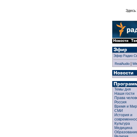
Здесь 
Эфир Радио С
|
RealAudio
Wi
Темы дня
Наши гости
Права чело
Россия
Время и Ми
СМИ
История и
современно
Культура
Медицина
Образован
Религия