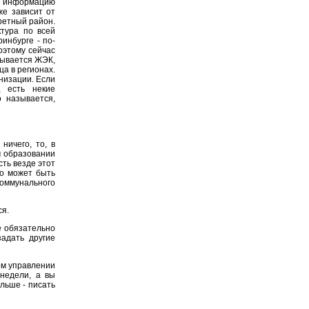
у информацию
же зависит от
ретный район.
ктура по всей
ринбурге - по-
оэтому сейчас
азывается ЖЭК,
ца в регионах.
низации. Если
, есть некие
о называется,
ничего, то, в
м образовании
ть везде этот
то может быть
оммунального
ся.
е обязательно
адать другие
том управлении
 недели, а вы
альше - писать