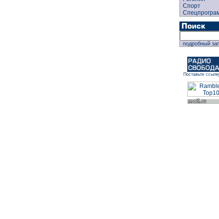
Спорт
Спецпрогра
подробный за
Поставьте ссылк