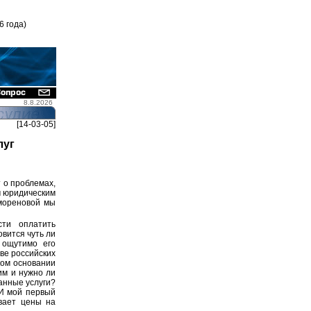
6 года)
8.8.2026
[14-03-05]
луг
 о проблемах,
м юридическим
мореновой мы
ти оплатить
вится чуть ли
 ощутимо его
ве российских
ком основании
им и нужно ли
анные услуги?
 И мой первый
ивает цены на