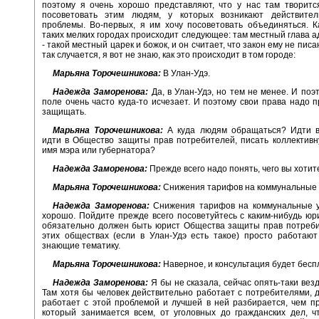
поэтому я очень хорошо представляют, что у нас там творитс
посоветовать этим людям, у которых возникают действите
проблемы. Во-первых, я им хочу посоветовать объединяться. К
таких мелких городах происходит следующее: там местный глава 
- такой местный царек и божок, и он считает, что закон ему не писа
так случается, я вот не знаю, как это происходит в том городе:
Марьяна Торочешникова:
В Улан-Удэ.
Надежда Заморенова:
Да, в Улан-Удэ, но тем не менее. И поэ
поле очень часто куда-то исчезает. И поэтому свои права надо п
защищать.
Марьяна Торочешникова:
А куда людям обращаться? Идти в 
идти в Общество защиты прав потребителей, писать коллектив
имя мэра или губернатора?
Надежда Заморенова:
Прежде всего надо понять, чего вы хотит
Марьяна Торочешникова:
Снижения тарифов на коммунальные у
Надежда Заморенова:
Снижения тарифов на коммунальные ус
хорошо. Пойдите прежде всего посоветуйтесь с каким-нибудь юр
обязательно должен быть юрист Общества защиты прав потреби
этих обществах (если в Улан-Удэ есть такое) просто работаю
знающие тематику.
Марьяна Торочешникова:
Наверное, и консультация будет бесп
Надежда Заморенова:
Я бы не сказала, сейчас опять-таки везд
Там хотя бы человек действительно работает с потребителями, 
работает с этой проблемой и лучшей в ней разбирается, чем пр
который занимается всем, от уголовных до гражданских дел, ч