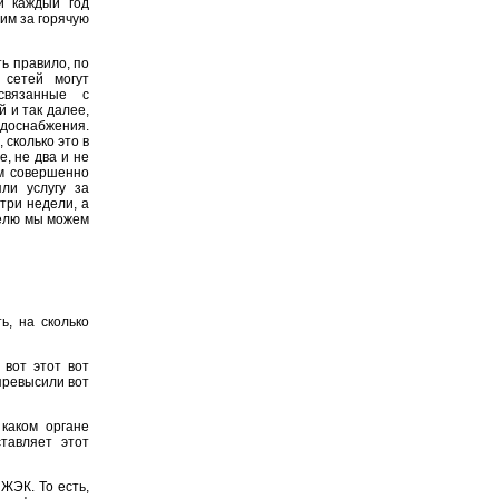
и каждый год
им за горячую
ь правило, по
 сетей могут
связанные с
 и так далее,
водоснабжения.
 сколько это в
е, не два и не
ем совершенно
ли услугу за
три недели, а
делю мы можем
ь, на сколько
 вот этот вот
превысили вот
каком органе
тавляет этот
 ЖЭК. То есть,