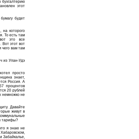
в бухгалтерию
ановлен этот
 бумагу будет
, на которого
. То есть там
вот это все
. Вот этот вот
и чего вам там
ч из Улан-Удэ
хотел просто
енщина знает,
тся Россия. А
67 процентов
тся 20 рублей
ек немножко не
щиту. Давайте
торые живут в
коммунальные
ти тарифы?
 что я знаю не
 Хабаровском,
м Забайкалье,