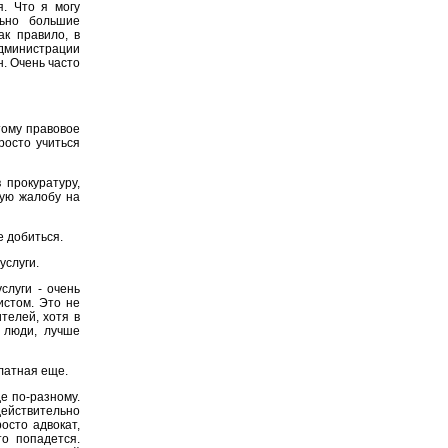
я. Что я могу
льно большие
ак правило, в
администрации
н. Очень часто
тому правовое
росто учиться
прокуратуру,
ную жалобу на
е добиться.
слуги.
луги - очень
истом. Это не
телей, хотя в
т люди, лучше
латная еще.
е по-разному.
действительно
осто адвокат,
то попадется.