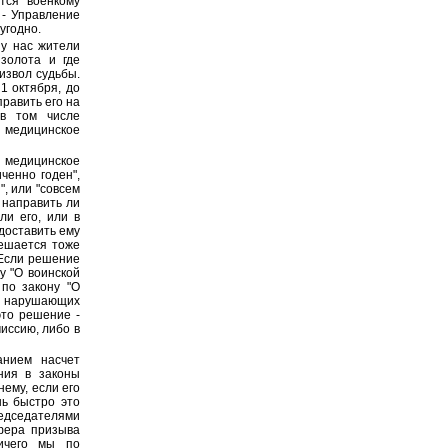
тся военкому
 - Управление
угодно.
 у нас жители
 золота и где
извол судьбы.
1 октября, до
равить его на
 в том числе
медицинское
 медицинское
иченно годен",
, или "совсем
 направить ли
ли его, или в
доставить ему
решается тоже
 Если решение
у "О воинской
 по закону "О
, нарушающих
это решение -
иссию, либо в
анием насчет
ния в законы
нему, если его
нь быстро это
редседателями
фера призыва
ничего мы по