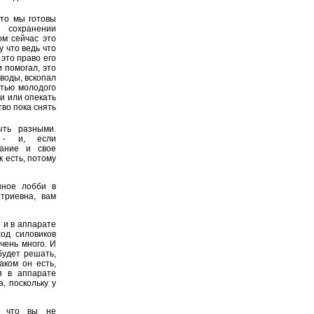
то мы готовы
 сохранении
ом сейчас это
у что ведь что
 это право его
 помогал, это
воды, вскопал
стью молодого
и или опекать
тво пока снять
ыть разными.
т - и, если
вание и свое
 есть, потому
нное лобби в
триевна, вам
 и в аппарате
ход силовиков
чень много. И
будет решать,
аком он есть,
я в аппарате
, поскольку у
, что вы не