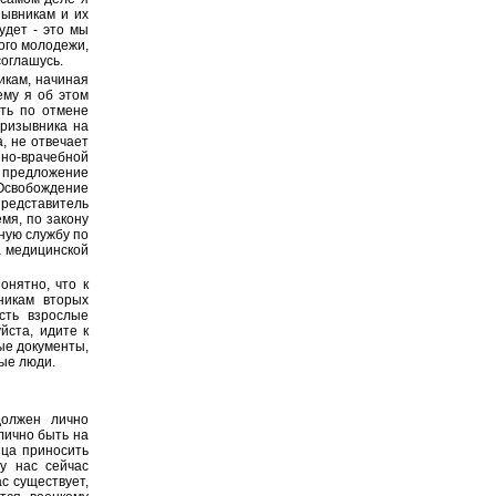
зывникам и их
удет - это мы
ного молодежи,
соглашусь.
икам, начиная
ему я об этом
ть по отмене
призывника на
, не отвечает
но-врачебной
 предложение
 "Освобождение
представитель
мя, по закону
ную службу по
а медицинской
онятно, что к
никам вторых
сть взрослые
йста, идите к
ные документы,
лые люди.
должен лично
лично быть на
ица приносить
 у нас сейчас
с существует,