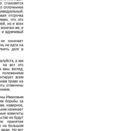
о становится
но сплоченнее
дивидуальный,
акая отсрочка
умаю, что это
ей, но и всех
 конечно же, и
й и вдумчивый
не означает
нь не идти на
лнить долг и
луйста, а как
и на вот это
 ваш взгляд,
с положением
антирует всем
анам право на
ыть отменены
ением.
роны Ивановым
зм борьбы за
же, наверное,
ьник начинает
ьные комитеты
ство не будут
ле принятия
н на большом
 люди. Но вот