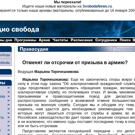
Мы переехали!
Ищите наши новые материалы на
SvobodaNews.ru
.
хранятся только наши архивы (материалы, опубликованные до 16 января 200
вобода
Отменят ли отсрочки от призыва в армию?
nMedia
Ведущая
Марьяна Торочешникова
Марьяна Торочешникова:
Еще не закончились споры вокруг 
силу в этом году закона "Об альтернативной гражданской службе
суды продолжают рассматривать обращения граждан, желающ
>
альтернативную службу, но получивших отказ. И вновь чиновни
>
призывникам и правозащитникам повод для дискуссии
века
>
распространено сообщение о возможной отмене большинства
>
призыва на военную службу. Сегодня мы и обсудим эту тему.
р
>
надеюсь, нам удастся дать необходимые рекомендации тем 
>
которые могут лишиться отсрочек от службы в армии, во вс
>
Российское законодательство дает право на решение спорных воп
сть
>
и не исключено, что именно суды поставят последнюю точку в спор
>
или не быть отсрочкам.
>
ие
>
Представляю экспертов сегодняшней передачи - это депут
>