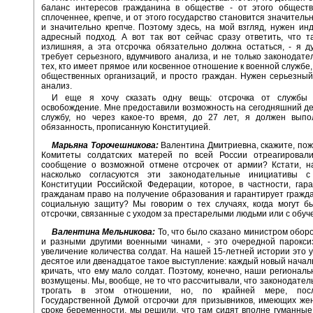
баланс интересов гражданина в обществе - от этого обществ
сплоченнее, крепче, и от этого государство становится значитель
и значительно крепче. Поэтому здесь, на мой взгляд, нужен ин
адресный подход. А вот так вот сейчас сразу ответить, что т
излишняя, а эта отсрочка обязательно должна остаться, - я д
требует серьезного, вдумчивого анализа, и не только законодател
тех, кто имеет прямое или косвенное отношение к военной службе,
общественных организаций, и просто граждан. Нужен серьезны
анализ.
И еще я хочу сказать одну вещь: отсрочка от службы 
освобождение. Мне предоставили возможность на сегодняшний де
службу, но через какое-то время, до 27 лет, я должен выпо
обязанность, прописанную Конституцией.
Марьяна Торочешникова:
Валентина Дмитриевна, скажите, пожа
Комитеты солдатских матерей по всей России отреагировал
сообщение о возможной отмене отсрочек от армии? Кстати, на
насколько согласуются эти законодательные инициативы 
Конституции Российской Федерации, которое, в частности, гар
гражданам право на получение образования и гарантирует гражд
социальную защиту? Мы говорим о тех случаях, когда могут б
отсрочки, связанные с уходом за престарелыми людьми или с обуч
Валентина Мельникова:
То, что было сказано министром обо
и разными другими военными чинами, - это очередной парокси
увеличение количества солдат. На нашей 15-летней истории это у
десятое или двенадцатое такое выступление: каждый новый начал
кричать, что ему мало солдат. Поэтому, конечно, наши регионал
возмущены. Мы, вообще, не то что рассчитывали, что законодатель
трогать в этом отношении, но, по крайней мере, пос
Государственной Думой отсрочки для призывников, имеющих же
сроке беременности, мы решили, что там сидят вполне гуманные