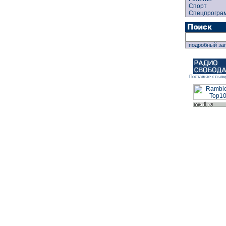
Спорт
Спецпрогра
подробный за
Поставьте ссылк