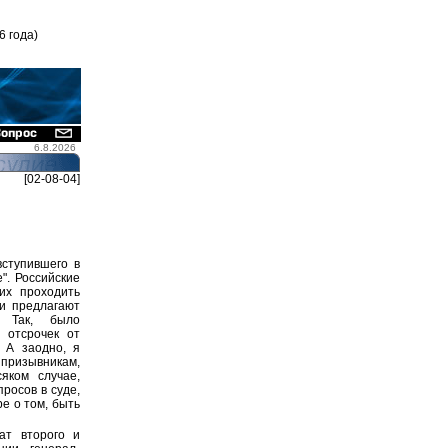
6 года)
6.8.2026
[02-08-04]
вступившего в
". Российские
их проходить
ки предлагают
. Так, было
 отсрочек от
 А заодно, я
призывникам,
яком случае,
росов в суде,
е о том, быть
ат второго и