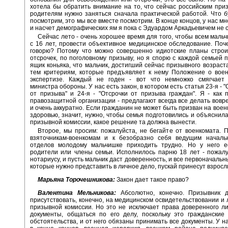
хотела бы обратить внимание на то, что сейчас российским при
родителям нужно заняться сначала практической работой. Что б
посмотрим, это мы все вместе посмотрим. В конце концов, у нас м
и насчет демографических ям я пока с Эдуардом Аркадьевичем не 
Сейчас лето - очень хорошее время для того, чтобы всем мальч
с 16 лет, провести объективное медицинское обследование. Поч
говорю? Потому что можно совершенно идиотские планы строи
отсрочек, по поголовному призыву, но я спорю с каждой семьей 
ящик коньяка, что мальчик, достигший сейчас призывного возраста
тем критериям, которые предъявляет к нему Положение о воен
экспертизе. Каждый не годен - вот что немножко смягчает
министра обороны. У нас есть закон, в котором есть статья 23-я -
от призыва" и 24-я - "Отсрочки от призыва граждан". Я - как 
правозащитной организации - предлагают всегда все делать вовре
и очень аккуратно. Если гражданин не может быть призван на воен
здоровью, значит, нужно, чтобы семья подготовились и объяснил
призывной комиссии, какое решение та должна вынести.
Второе, мы просим: пожалуйста, не бегайте от военкомата. П
взяточникам-военкомам и к безобразно себя ведущим началь
отделов молодому мальчишке приходить трудно. Но у него е
родители или члены семьи. Исполнилось парню 18 лет - пожалу
нотариусу, и пусть мальчик даст доверенность, и все первоначаль
которые нужно представить в личное дело, пускай принесут взрос
Марьяна Торочешникова:
Закон дает такое право?
Валентина Мельникова:
Абсолютно, конечно. Призывник 
присутствовать, конечно, на медицинском освидетельствовании и 
призывной комиссии. Но это не исключает права доверенного л
документы, общаться по его делу, поскольку это гражданские
обстоятельства, и от него обязаны принимать все документы. У на