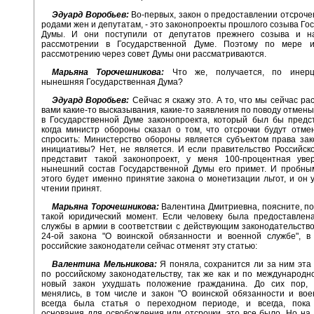
Эдуард Воробьев:
Во-первых, закон о предоставлении отсрочек
родами жен и депутатам, - это законопроекты прошлого созыва Го
Думы. И они поступили от депутатов прежнего созыва и н
рассмотрении в Государственной Думе. Поэтому по мере 
рассмотрению через совет Думы они рассматриваются.
Марьяна Торочешникова:
Что же, получается, по инерц
нынешняя Государственная Дума?
Эдуард Воробьев:
Сейчас я скажу это. А то, что мы сейчас ра
вами какие-то высказывания, какие-то заявления по поводу отмены
в Государственной Думе законопроекта, который был бы предс
когда министр обороны сказал о том, что отсрочки будут отме
спросить: Министерство обороны является субъектом права за
инициативы? Нет, не является. И если правительство Российс
представит такой законопроект, у меня 100-процентная увер
нынешний состав Государственной Думы его примет. И пробны
этого будет именно принятие закона о монетизации льгот, и он 
чтении принят.
Марьяна Торочешникова:
Валентина Дмитриевна, поясните, по
такой юридический момент. Если человеку была предоставлена
службы в армии в соответствии с действующим законодательство
24-ой закона "О воинской обязанности и военной службе", в 
российские законодатели сейчас отменят эту статью:
Валентина Мельникова:
Я поняла, сохранится ли за ним эта 
по российскому законодательству, так же как и по международн
новый закон ухудшать положение гражданина. До сих пор, 
менялись, в том числе и закон "О воинской обязанности и вое
всегда была статья о переходном периоде, и всегда, пока
основания для освобождения или отсрочки, это все было. Но на