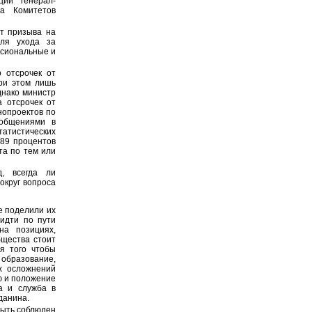
ции генерал-
а Комитетов
от призыва на
для ухода за
ссиональные и
 отсрочек от
ри этом лишь
днако министр
а отсрочек от
нопроектов по
ообщениями в
атистических
 89 процентов
та по тем или
д, всегда ли
округ вопроса
е поделили их
 идти по пути
а позициях,
бщества стоит
ля того чтобы
 образование,
х осложнений
ю и положение
а и служба в
данина.
быть соблюден