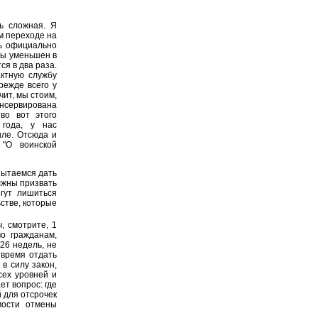
ь сложная. Я
м переходе на
ль официально
бы уменьшен в
ся в два раза.
ктную службу
режде всего у
чит, мы стоим,
онсервирована
во вот этого
 года, у нас
иле. Отсюда и
"О воинской
пытаемся дать
лжны призвать
гут лишиться
стве, которые
, смотрите, 1
о гражданам,
26 недель, не
 время отдать
 в силу закон,
сех уровней и
т вопрос: где
 для отсрочек
мости отмены