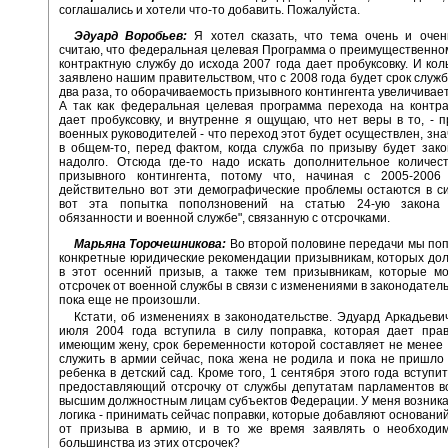
соглашались и хотели что-то добавить. Пожалуйста.
Эдуард Воробьев:
Я хотел сказать, что тема очень и очен
считаю, что федеральная целевая Программа о преимущественно
контрактную службу до исхода 2007 года дает пробуксовку. И ко
заявлено нашим правительством, что с 2008 года будет срок служ
два раза, то оборачиваемость призывного контингента увеличивает
А так как федеральная целевая программа перехода на контра
дает пробуксовку, и внутренне я ощущаю, что нет веры в то, - п
военных руководителей - что переход этот будет осуществлен, зна
в общем-то, перед фактом, когда служба по призыву будет зак
надолго. Отсюда где-то надо искать дополнительное количест
призывного контингента, потому что, начиная с 2005-2006
действительно вот эти демографические проблемы остаются в с
вот эта попытка поползновений на статью 24-ую закона 
обязанности и военной службе", связанную с отсрочками.
Марьяна Торочешникова:
Во второй половине передачи мы по
конкретные юридические рекомендации призывникам, которых до
в этот осенний призыв, а также тем призывникам, которые мо
отсрочек от военной службы в связи с изменениями в законодатель
пока еще не произошли.
Кстати, об изменениях в законодательстве. Эдуард Аркадьевич
июля 2004 года вступила в силу поправка, которая дает прав
имеющим жену, срок беременности которой составляет не менее 
служить в армии сейчас, пока жена не родила и пока не пришло
ребенка в детский сад. Кроме того, 1 сентября этого года вступит
предоставляющий отсрочку от службы депутатам парламентов в
высшим должностным лицам субъектов Федерации. У меня возникае
логика - принимать сейчас поправки, которые добавляют оснований
от призыва в армию, и в то же время заявлять о необходи
большинства из этих отсрочек?