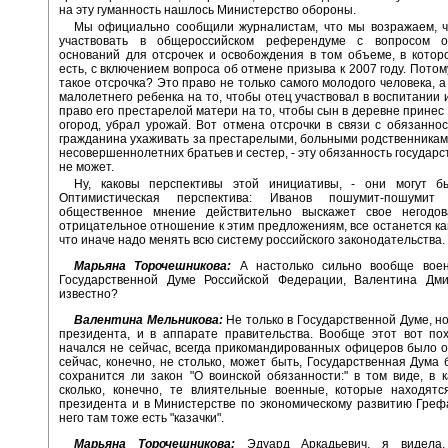
на эту гуманность нашлось Министерство обороны.
Мы официально сообщили журналистам, что мы возражаем, ч
участвовать в общероссийском референдуме с вопросом о
оснований для отсрочек и освобождения в том объеме, в котор
есть, с включением вопроса об отмене призыва к 2007 году. Потом
такое отсрочка? Это право не только самого молодого человека, а
малолетнего ребенка на то, чтобы отец участвовал в воспитании и
право его престарелой матери на то, чтобы сын в деревне принес 
огород, убрал урожай. Вот отмена отсрочки в связи с обязанно
гражданина ухаживать за престарелыми, больными родственникам
несовершеннолетних братьев и сестер, - эту обязанность государс
не может.
Ну, каковы перспективы этой инициативы, - они могут б
Оптимистическая перспектива: Иванов пошумит-пошуми
общественное мнение действительно выскажет свое негодо
отрицательное отношение к этим предложениям, все останется как
что иначе надо менять всю систему российского законодательства.
Марьяна Торочешникова:
А настолько сильно вообще вое
Государственной Думе Российской Федерации, Валентина Дми
известно?
Валентина Мельникова:
Не только в Государственной Думе, но
президента, и в аппарате правительства. Вообще этот вот по
начался не сейчас, всегда прикомандированных офицеров было о
сейчас, конечно, не столько, может быть, Государственная Дума 
сохранится ли закон "О воинской обязанности:" в том виде, в к
сколько, конечно, те влиятельные военные, которые находятс
президента и в Министерстве по экономическому развитию Грефа
него там тоже есть "казачки".
Марьяна Торочешникова:
Эдуард Аркадьевич, я видела