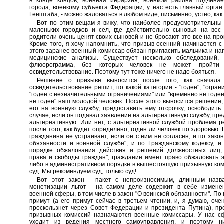
в конце концов, военная иерархия, военком района подчиняе
города, военкому субъекта Федерации, у нас есть главный орган
Генштаба, - можно жаловаться в любом виде, письменно, устно, как 
Вот по этим вещам я вижу, что наиболее предусмотрительны
маленьких городков и сел, где действительно сыновья на вес
родители очень ценят своих сыновей и не бросают это все на про
Кроме того, я хочу напомнить, что призыв осенний начинается с 
этого заранее военный комиссар обязан пригласить мальчика и нап
медицинские анализы. Существует несколько обследований,
флюорограмма, без которых человек не может пройти 
освидетельствование. Поэтому тут тоже ничего не надо бояться.
Решение о призыве выносится после того, как сначала
освидетельствование решит, по какой категории - "годен", "огран
"годен с незначительными ограничениями" или "временно не годен"
не годен" наш молодой человек. После этого выносится решение,
его на военную службу, предоставить ему отсрочку, освободить 
случае, если он подавал заявление на альтернативную службу, пре
альтернативную: Или нет, с альтернативной службой проблема 
после того, как будет определено, годен ли человек по здоровью.
гражданина не устраивает, если он с ним не согласен, и по закон
обязанности и военной службе", и по Гражданскому кодексу, и
порядке обжалования действия и решений должностных лиц
права и свободы граждан", гражданин имеет право обжаловать 
либо в административном порядке в вышестоящую призывную ком
суд. Мы рекомендуем суд, только суд!
Вот этот закон - пакет с непроизносимым, длинным назв
монетизации льгот - на самом деле содержит в себе измене
военной сферы, в том числе в закон "О воинской обязанности". По 
примут (а его примут сейчас в третьем чтении, и, я думаю, оче
проскользнет через Совет Федерации и президента Путина), п
призывных комиссий назначаются военные комиссары. У нас с
уходит из ведения местного самоуправления, и поэтому 