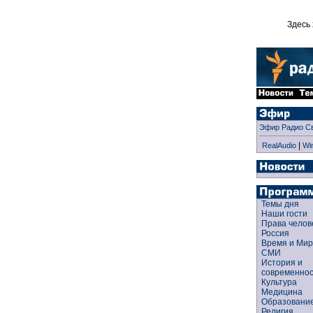
Здесь 
Эфир Радио С
|
RealAudio
Wi
Темы дня
Наши гости
Права чело
Россия
Время и Ми
СМИ
История и
современно
Культура
Медицина
Образован
Религия