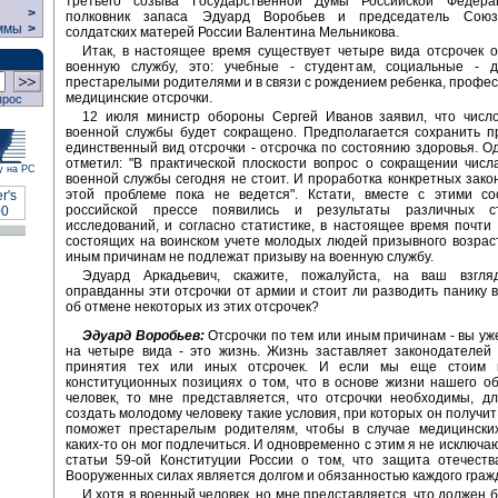
третьего созыва Государственной Думы Российской Федера
>
полковник запаса Эдуард Воробьев и председатель Союз
ммы
>
солдатских матерей России Валентина Мельникова.
Итак, в настоящее время существует четыре вида отсрочек 
военную службу, это: учебные - студентам, социальные - 
престарелыми родителями и в связи с рождением ребенка, профе
медицинские отсрочки.
прос
12 июля министр обороны Сергей Иванов заявил, что число
военной службы будет сокращено. Предполагается сохранить п
единственный вид отсрочки - отсрочка по состоянию здоровья. О
отметил: "В практической плоскости вопрос о сокращении числ
у на РС
военной службы сегодня не стоит. И проработка конкретных зако
этой проблеме пока не ведется". Кстати, вместе с этими с
российской прессе появились и результаты различных ст
исследований, и согласно статистике, в настоящее время почти
состоящих на воинском учете молодых людей призывного возрас
иным причинам не подлежат призыву на военную службу.
Эдуард Аркадьевич, скажите, пожалуйста, на ваш взгля
оправданны эти отсрочки от армии и стоит ли разводить панику в
об отмене некоторых из этих отсрочек?
Эдуард Воробьев:
Отсрочки по тем или иным причинам - вы уж
на четыре вида - это жизнь. Жизнь заставляет законодателей
принятия тех или иных отсрочек. И если мы еще стоим н
конституционных позициях о том, что в основе жизни нашего о
человек, то мне представляется, что отсрочки необходимы, д
создать молодому человеку такие условия, при которых он получит
поможет престарелым родителям, чтобы в случае медицински
каких-то он мог подлечиться. И одновременно с этим я не исключа
статьи 59-ой Конституции России о том, что защита отечеств
Вооруженных силах является долгом и обязанностью каждого граж
И хотя я военный человек, но мне представляется, что должен 