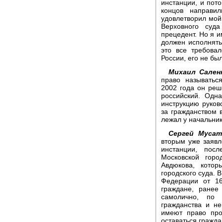
инстанции, и пот
концов направи
удовлетворил мой 
Верховного суда
прецедент. Но я и
должен исполнят
это все требовал
России, его не бы
Михаил Сален
право называтьс
2002 года он реш
российский. Одн
инструкцию руков
за гражданством 
лежал у начальник
Сергей Мусат
вторым уже заявл
инстанции, пос
Московской горо
Авдюкова, котор
городского суда. 
Федерации от 16
граждане, ранее
самолично, по
гражданства и н
имеют право про
оставаться гражд