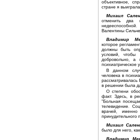
объективное, сп
стране я выиграла
Михаил Сален
отменить два 
недееспособной.
Валентины Сильче
Владимир Ме
которое регламен
должны быть опр
условий, чтобы
добровольно, а 
психиатрическое 
В данном слу
человека в психи
рассматривалась 
в решении была д
О степени обос
факт. Здесь, в р
"Больная посещае
телевидение. Со
врачей, именно
принудительного 
Михаил Сален
было для него, ка
Владимир Мер