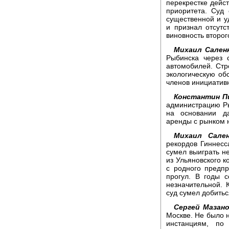
перекрестке дейс
приоритета. Суд 
существенной и 
и признал отсут
виновность второг
Михаил Саленк
Рыбинска через 
автомобилей. Стр
экологическую об
членов инициативн
Константин П
администрацию Ры
на основании да
аренды с рынком н
Михаил Сален
рекордов Гиннесса
сумел выиграть не
из Ульяновского к
с родного предп
прогул. В годы 
незначительной. 
суд сумел добитьс
Сергей Мазано
Москве. Не было н
инстанциям, по