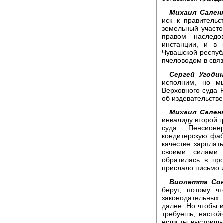
Михаил Саленк
иск к правительс
земельный участо
правом наследо
инстанции, и в 
Чувашской респуб
пчеловодом в связ
Сергей Угодин
исполним, но м
Верховного суда 
об издевательств
Михаил Сален
инвалиду второй г
суда. Пенсионе
кондитерскую фаб
качестве зарплат
своими силами 
обратилась в пр
прислало письмо и
Виолетта Сок
берут, потому ч
законодательных 
далее. Но чтобы и
требуешь, настой
если ты выстоишь