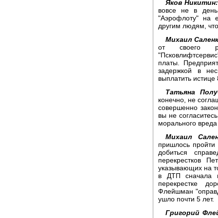
Яков Никитин:
вовсе не в день
"Аэрофлоту" на 
другим людям, что
Михаил Саленк
от своего раб
"Псковлифтсерви
платы. Предприя
задержкой в не
выплатить истице 
Татьяна Полу
конечно, не соглаш
совершенно закон
вы не согласитесь
морального вреда 
Михаил Сален
пришлось пройти 
добиться справ
перекрестков Пе
указывающих на то
в ДТП сначала 
перекрестке до
Флейшман "оправд
ушло почти 5 лет.
Григорий Фле