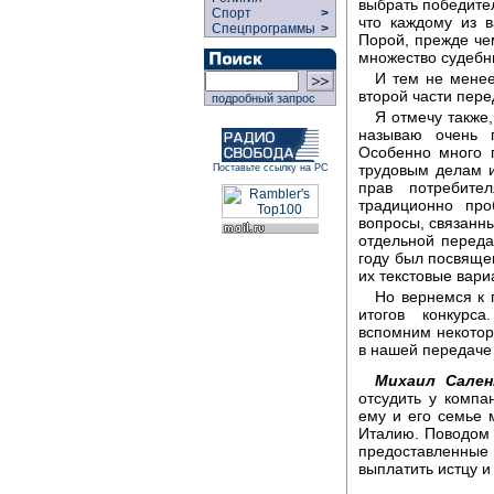
выбрать победител
Спорт
>
что каждому из 
Спецпрограммы
>
Порой, прежде че
множество судебны
И тем не менее
второй части пере
подробный запрос
Я отмечу также,
называю очень 
Особенно много 
трудовым делам и
Поставьте ссылку на РС
прав потребите
традиционно пр
вопросы, связанн
отдельной переда
году был посвяще
их текстовые вари
Но вернемся к 
итогов конкурс
вспомним некотор
в нашей передаче 
Михаил Сален
отсудить у комп
ему и его семье 
Италию. Поводом 
предоставленны
выплатить истцу и