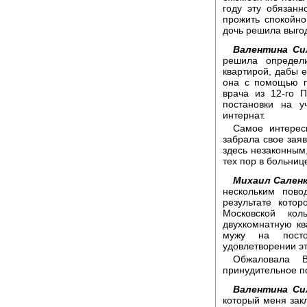
году эту обязанн
прожить спокойн
дочь решила выгод
Валентина Си
решила определи
квартирой, дабы е
она с помощью п
врача из 12-го 
постановки на у
интернат.
Самое интерес
забрала свое заяв
здесь незаконным
тех пор в больниц
Михаил Саленк
нескольким пово
результате кото
Московской ко
двухкомнатную ква
мужу на посто
удовлетворении эт
Обжаловала 
принудительное п
Валентина Си
который меня зак