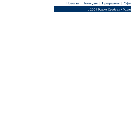
Новости
Темы дня
Программы
Эфи
|
|
|
c 2004 Радио Свобода / Ради