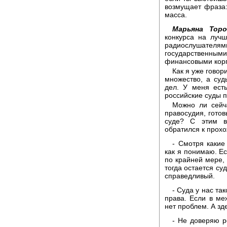
возмущает фраза:
масса.
Марьяна Торо
конкурса на луч
радиослушателя
государственн
финансовыми кор
Как я уже говор
множество, а су
дел. У меня ест
российские суды 
Можно ли сейча
правосудия, готов
суде? С этим в
обратился к прох
- Смотря какие
как я понимаю. Ес
по крайней мере, 
тогда остается су
справедливый.
- Суда у нас та
права. Если в ме
нет проблем. А зд
- Не доверяю ро