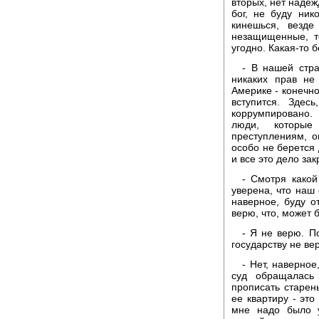
вторых, нет надеж
бог, не буду ник
кинешься, везде
незащищенные, те
угодно. Какая-то 
- В нашей стра
никаких прав не
Америке - конечно
вступится. Здес
коррумпировано.
люди, которые
преступлениям, 
особо не берется 
и все это дело зак
- Смотря какой
уверена, что наш 
наверное, буду о
верю, что, может 
- Я не верю. П
государству не ве
- Нет, наверное
суд обращалась
прописать старен
ее квартиру - это
мне надо было у