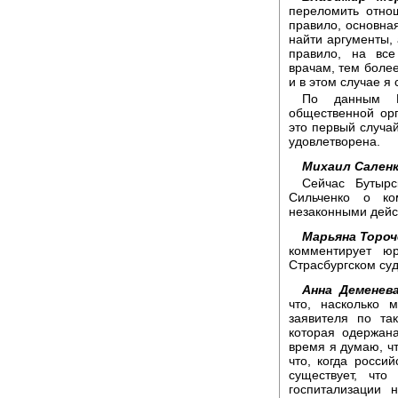
переломить отнош
правило, основная
найти аргументы, 
правило, на вс
врачам, тем более
и в этом случае я
По данным Г
общественной орг
это первый случа
удовлетворена.
Михаил Саленк
Сейчас Бутырс
Сильченко о ко
незаконными дейс
Марьяна Тороч
комментирует ю
Страсбургском су
Анна Деменева
что, насколько 
заявителя по та
которая одержана
время я думаю, чт
что, когда росси
существует, что
госпитализации 