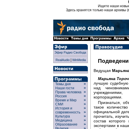
Ищите наши новы
Здесь хранятся только наши архивы (
Эфир Радио Свобода
|
Подведени
RealAudio
WinMedia
Ведущая
Марьян
Марьяна Тороч
лучшую судебную
Темы дня
>
над чиновникам
Наши гости
>
учреждениями
Права человека
>
Россия
>
корпорациями.
Время и Мир
>
Признаться, об
СМИ
>
такое количеств
История и
>
официальной дате
современность
>
прочитать, изучит
Культура
>
Медицина
>
состав которого
Образование
>
экспертами в наш
Религия
>