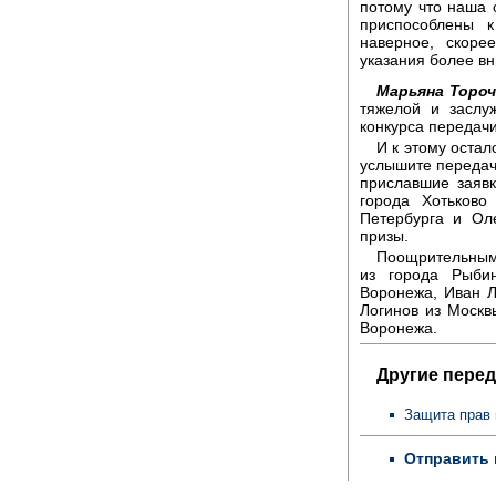
потому что наша 
приспособлены к
наверное, скоре
указания более вн
Марьяна Тороч
тяжелой и заслу
конкурса передачи
И к этому остал
услышите передач
приславшие заявк
города Хотьково
Петербурга и Ол
призы.
Поощрительными
из города Рыбин
Воронежа, Иван Л
Логинов из Москв
Воронежа.
Другие перед
Защита прав 
Отправить 