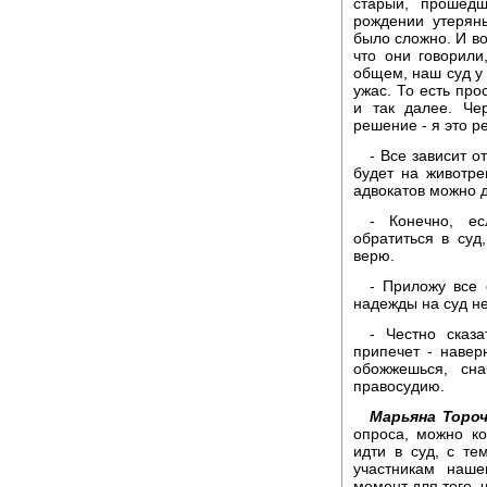
старый, прошед
рождении утерян
было сложно. И во
что они говорили
общем, наш суд у 
ужас. То есть про
и так далее. Че
решение - я это р
- Все зависит о
будет на животр
адвокатов можно д
- Конечно, ес
обратиться в суд
верю.
- Приложу все 
надежды на суд нет
- Честно сказ
припечет - навер
обожжешься, сн
правосудию.
Марьяна Тороч
опроса, можно ко
идти в суд, с те
участникам наше
момент для того, 