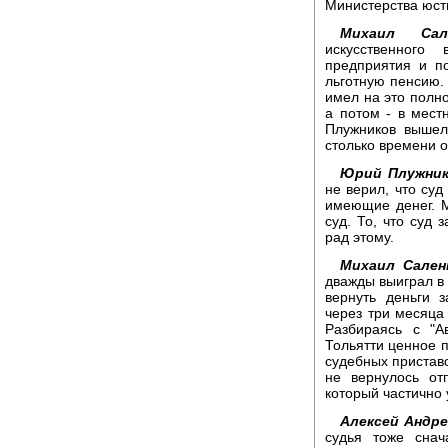
Министерства юсти
Михаил Сале
искусственного
предприятия и п
льготную пенсию. 
имел на это полно
а потом - в мес
Плужников вышел
столько времени о
Юрий Плужник
не верил, что су
имеющие денег. 
суд. То, что суд
рад этому.
Михаил Сален
дважды выиграл в 
вернуть деньги 
через три месяца 
Разбираясь с "А
Тольятти ценное 
судебных приставо
не вернулось от
который частично 
Алексей Андре
судья тоже снач