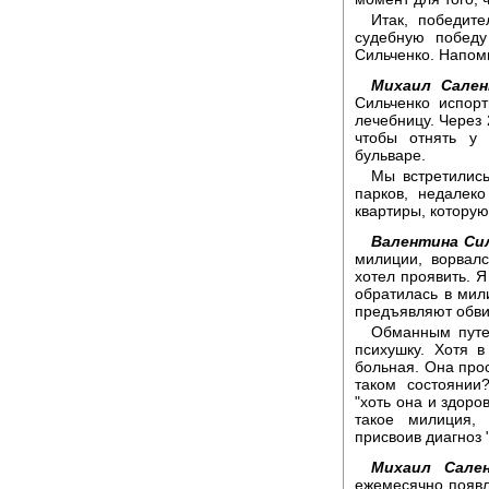
Итак, победит
судебную победу
Сильченко. Напом
Михаил Сален
Сильченко испорт
лечебницу. Через 
чтобы отнять у 
бульваре.
Мы встретились
парков, недалек
квартиры, которую
Валентина Сил
милиции, ворвалс
хотел проявить. Я
обратилась в мил
предъявляют обвин
Обманным путем
психушку. Хотя 
больная. Она прос
таком состоянии
"хоть она и здоро
такое милиция, 
присвоив диагноз
Михаил Сален
ежемесячно появл