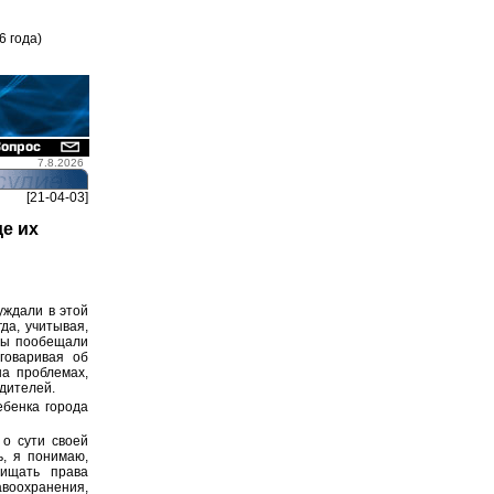
6 года)
7.8.2026
[21-04-03]
е их
уждали в этой
да, учитывая,
 мы пообещали
говаривая об
на проблемах,
дителей.
ебенка города
 о сути своей
ь, я понимаю,
щищать права
авоохранения,