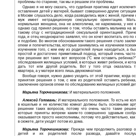
проблемы по старинке, так мы и решаем эти проблемы.
Однако я не могу сказать, что судебная практика идет исключи
оставления детей у матерей, бывают совершенно другие ситуации
в Москве слушалось дело, когда разводились муж с женой, причем 
муж имеет нетрадиционную сексуальную ориентацию. Мать
нормальная женщина, она не алкоголичка, не наркоманка, у нее е
однако суд принял решение о том, чтобы оставить мальчика на в
такому отцу с нетрадиционной сексуальной ориентацией. Прич
года, и отец неоднократно заявлял, что он хочет воспитать его по
и подобию. Во многом обоснованием такого решения стало заклю
опеки и попечительства, которые занимались не изучением психик
изучением того, с кем ему из родителей лучше находиться, а б
простой и достаточно примитивный подход, который очень часто
при решении вот таких вот вопросов ("С кем оставить ребенка?"
обследования жилищных условий, в которых живет ребенок, и кото
дать тот или другой родитель. Вот у того отца оказалась т
квартира, а у матери всего лишь двухкомнатная.
Вообще говоря, нужно давно уходить от этой практики, когда о
принятия решения о том, с кем из родителей оставить ребенка
заключение органов опеки по обследованию жилищных условий де
Марьяна Торочешникова:
И материального положения.
Алексей Головань:
И материального положения. То есть не кол
в кошельке и не количество комнат должны быть основными ар
решении таких вопросов, потому что очень часто такие решен
которые приняты вопреки каким-то совершенно здравым сообр
оказываются просто неисполнимы, потому что действительно, как
в сюжете, дети уходят потом из дома.
Марьяна Торочешникова:
Прежде чем продолжить разговор о
детей и их родителей после развода, давайте послу