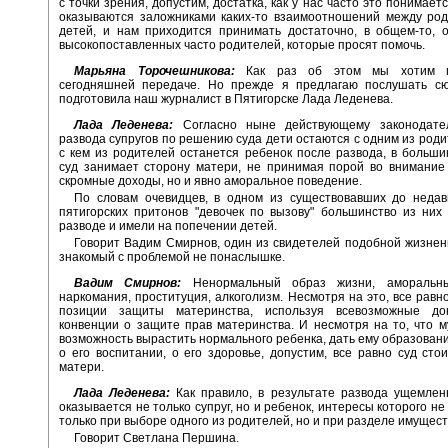
с точки зрения, допустим, достатка, как у нас часто это понимает
оказываются заложниками каких-то взаимоотношений между род
детей, и нам приходится принимать достаточно, в общем-то, 
высокопоставленных часто родителей, которые просят помочь.
Марьяна Торочешникова:
Как раз об этом мы хотим п
сегодняшней передаче. Но прежде я предлагаю послушать сю
подготовила наш журналист в Пятигорске Лада Леденева.
Лада Леденева:
Согласно ныне действующему законодател
развода супругов по решению суда дети остаются с одним из роди
с кем из родителей останется ребенок после развода, в больши
суд занимает сторону матери, не принимая порой во внимание
скромные доходы, но и явно аморальное поведение.
По словам очевидцев, в одном из существовавших до недав
пятигорских притонов "девочек по вызову" большинство из них
разводе и имели на попечении детей.
Говорит Вадим Смирнов, один из свидетелей подобной жизнен
знакомый с проблемой не понаслышке.
Вадим Смирнов:
Ненормальный образ жизни, аморальный
наркомания, проституция, алкоголизм. Несмотря на это, все равно
позиции защиты материнства, используя всевозможные до
конвенции о защите прав материнства. И несмотря на то, что 
возможность вырастить нормального ребенка, дать ему образовани
о его воспитании, о его здоровье, допустим, все равно суд сто
матери.
Лада Леденева:
Как правило, в результате развода ущемлен
оказывается не только супруг, но и ребенок, интересы которого н
только при выборе одного из родителей, но и при разделе имущест
Говорит Светлана Першина.