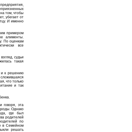
 предприятия,
еприязненных
 на том, чтобы
т, убегает от
отцу. И именно
ним примером
ые алименты.
у. По оценкам
ктически все
 взгляд, судьи
жилась такая
 и к решению
а сложившаяся
ая, что только
питание и так
бенка.
и говоря, эта
дходы. Однако
ода, где был
тва родителей
родителей по
е в Семейном
выкли решать