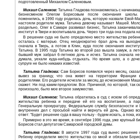
подготовленный Михаилом Саленковым.
Михаил Саленков:
Татьяна Гладкова познакомилась с начинаю
бизнесменом Олегом Борисовым после окончания школы.
поженились, в 1990 году родилась дочь, которую назвали Евой-Ма
настояли родители мужа. Татьяна девочку называет Машей. Мо
раздельно, Олег в Самаре развивал бизнес, Татьяна заканчивал
институт в Твери и воспитывала дочь. Через три года она подала н
В решении суда не было определено место жительства ребен
осталась с матерью. Отец неоднократно брал дочь на выходн
сначала в Тверь, а потом в Клин, куда после окончания инстит
Татьяна. В 1995 году Татьяна во второй раз вышла замуж, а лет
бывший муж забрал 6-летнюю дочь и исчез. Татьяна сначала не
думала, уехали куда-нибудь отдыхать. Но время шло, а о доч
супруге не было никаких известий.
Татьяна Гладкова:
Сам Борисов появился через месяц, сказал
вывез за границу, что она живет на территории Франции 
родителями. Его родители исчезли за месяц до исчезновения Маши
скажет. Ни под каким предлогом. Все. Причиной, по которой, так ск
произошло, было мое второе замужество.
Михаил Саленков:
Татьяна обратилась в суд с иском об опре
жительства ребенка и передаче ей его на воспитание, а пар
Генеральную прокуратуру, Федеральную службу безопасности и
внутренних дел с просьбой найти и вернуть ей дочь. Однако в
ответ: "Будет решение суда в вашу пользу - будем искать, а пока, и
Примерно в это же время, в сентябре 1996 года, уже крупный б
Борисов стал депутатом Самарской городской думы.
Татьяна Гладкова:
В августе 1997 года суд вынес решение 
Ребенку определили место жительства со мной и обязали Бори