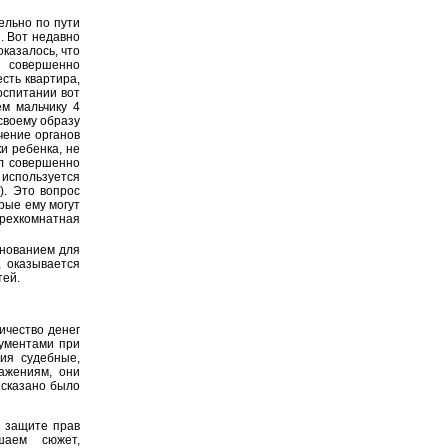
тельно по пути
. Вот недавно
оказалось, что
 совершенно
сть квартира,
оспитании вот
ем мальчику 4
 своему образу
чение органов
и ребенка, не
ыл совершенно
 используется
). Это вопрос
рые ему могут
рехкомнатная
снованием для
, оказывается
тей.
ичество денег
гументами при
ия судебные,
ажениям, они
 сказано было
 защите прав
шаем сюжет,