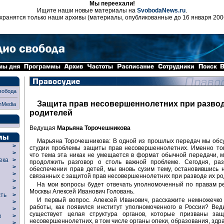
Мы переехали!
Ищите наши новые материалы на
SvobodaNews.ru
.
хранятся только наши архивы (материалы, опубликованные до 16 января 200
вобода
Защита прав несовершеннолетних при развод
nMedia
родителей
Ведущая
Марьяна Торочешникова
Марьяна Торочешникова: В одной из прошлых передач мы обс
>
студии проблемы защиты прав несовершеннолетних. Именно тог
>
что тема эта никак не умещается в формат обычной передачи,
века
>
продолжить разговор о столь важной проблеме. Сегодня, раз
>
обеспечении прав детей, мы вновь сузим тему, остановившись 
р
>
связанных с защитой прав несовершеннолетних при разводе их ро
>
На мои вопросы будет отвечать уполномоченный по правам р
>
Москвы Алексей Иванович Головань.
сть
>
И первый вопрос. Алексей Иванович, расскажите немножечко
>
работы, как появился институт уполномоченного в России? Вед
>
существует целая структура органов, которые призваны за
ие
>
несовершеннолетних, в том числе органы опеки, образования, здр
>