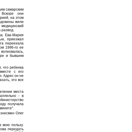
щим самарским
 Вскоре они
рией, на этом
лодожены жили
а медицинский
а развод.
ка. Ева-Мария
ые, приезжал
ута переехала
ом 1996-го ее
 волновалась,
ери и бывшем
, что ребенка
вместе с его
. Адрес он не
азать, это все
делении места
аллельно - в
 Министерство
сюду получала
звините".
изнесмен Олег
в мою пользу.
сова передать