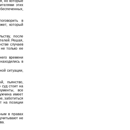
ся, но которые
ителями этих
обеспеченных,
оговорить в
жет, который
ьству, после
телей. Решая,
нстве случаев
 не только ее
него времени
 находились в
ной ситуации,
, пьянство,
 суд стоит на
кументы, все
мужчина имеет
е, заботиться
ит на позиции
ным в правах
е учитывают не
ва.