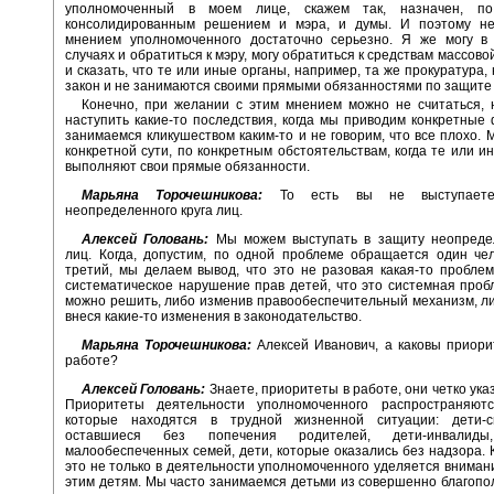
уполномоченный в моем лице, скажем так, назначен, по
консолидированным решением и мэра, и думы. И поэтому не
мнением уполномоченного достаточно серьезно. Я же могу в
случаях и обратиться к мэру, могу обратиться к средствам массов
и сказать, что те или иные органы, например, та же прокуратура,
закон и не занимаются своими прямыми обязанностями по защите 
Конечно, при желании с этим мнением можно не считаться, 
наступить какие-то последствия, когда мы приводим конкретные
занимаемся кликушеством каким-то и не говорим, что все плохо. 
конкретной сути, по конкретным обстоятельствам, когда те или и
выполняют свои прямые обязанности.
Марьяна Торочешникова:
То есть вы не выступает
неопределенного круга лиц.
Алексей Головань:
Мы можем выступать в защиту неопредел
лиц. Когда, допустим, по одной проблеме обращается один чел
третий, мы делаем вывод, что это не разовая какая-то проблем
систематическое нарушение прав детей, что это системная проб
можно решить, либо изменив правообеспечительный механизм, ли
внеся какие-то изменения в законодательство.
Марьяна Торочешникова:
Алексей Иванович, а каковы приор
работе?
Алексей Головань:
Знаете, приоритеты в работе, они четко ука
Приоритеты деятельности уполномоченного распространяют
которые находятся в трудной жизненной ситуации: дети-с
оставшиеся без попечения родителей, дети-инвалид
малообеспеченных семей, дети, которые оказались без надзора. К
это не только в деятельности уполномоченного уделяется вниман
этим детям. Мы часто занимаемся детьми из совершенно благопо