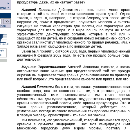
прокуратуры даже. Их не хватает разве?
>
ммы
>
Алексей Головань:
Действительно, есть очень много орган
которые в той или иной степени защищают права детей. Однак
такова, и здесь я, наверное, не открою Америку, что права дет
нарушаться, причем продолжают нарушаться массово и система
ситуация не только характерна для Москвы, она характерна дл
прос
характерна для всего мира. И в мире пошли по пути не толь
эффективности действующих органов, которые в той или 
защищают права детей, но и создания новых независимых органов
органом стал институт уполномоченного по правам ребенка, или, к
у на РС
Западе называют, омбудсмена по вопросам детей.
Закон был принят 3 октября 2001 года, первый уполномоченный
назначен 6 февраля 2002 года. То есть уже прошло больше года
деятельности.
Марьяна Торочешникова:
Алексей Иванович, скажите, а наско
авторитетно ваше мнение для представителей той же прокур
образом вы выражаете точку зрения уполномоченного по правам р
или иной вопрос? Это представление какое-то или приказ, или что 
Алексей Головань:
Дело в том, что власть уполномоченного явл
особого рода, она не основана на том, что рекомендации, 
уполномоченный (или высказываемая им точка зрени
обязательными для существующих государственных органов, нева
органы исполнительной власти, либо органы прокуратуры. Это 
точка зрения уполномоченного, который действует по с
усмотрению, исходя из своего понимания тех проблем, которыми о
в первую очередь, ориентируясь, конечно, на законы.
Мы понимаем, что уполномоченный, который назначается пре
органом в субъекте Федерации... Вот моя кандидатура бы
Московскую городскую думу мэром Москвы, поэтому я 