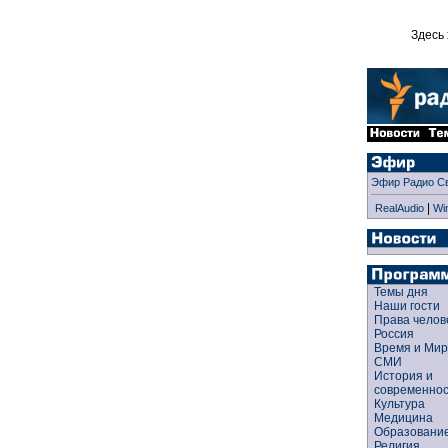
Здесь 
Эфир Радио С
|
RealAudio
Wi
Темы дня
Наши гости
Права чело
Россия
Время и Ми
СМИ
История и
современно
Культура
Медицина
Образован
Религия