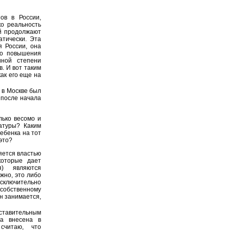
ов в России,
о реальность
ей продолжают
тически. Эта
я России, она
ко повышения
иной степени
. И вот таким
ак его еще на
 в Москве был
 после начала
лько весомо и
атуры? Каким
ебенка на тот
это?
яется властью
которые дает
я) являются
жно, это либо
исключительно
обственному
н занимается,
дставительным
ла внесена в
считаю, что