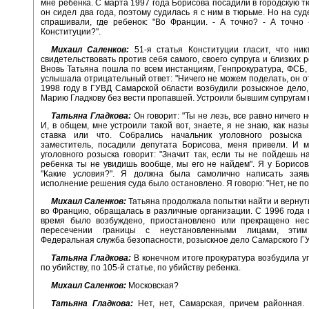
мне ребенка. С марта 1997 года Борисова посадили в городскую т
он сидел два года, поэтому судилась я с ним в тюрьме. Но на суде
спрашивали, где ребенок: "Во Франции. - А точно? - А точно 
Конституции?".
Михаил Саленков:
51-я статья Конституции гласит, что ник
свидетельствовать против себя самого, своего супруга и близких 
Вновь Татьяна пошла по всем инстанциям, Генпрокуратура, ФСБ,
услышала отрицательный ответ: "Ничего не можем поделать, он от
1998 году в ГУВД Самарской области возбудили розыскное дело,
Марию Гладкову без вести пропавшей. Устроили бывшим супругам 
Татьяна Гладкова:
Он говорит: "Ты не лезь, все равно ничего 
И, в общем, мне устроили такой вот, знаете, я не знаю, как назы
ставка или что. Собрались начальник уголовного розыска 
заместитель, посадили депутата Борисова, меня привели. И м
уголовного розыска говорит: "Значит так, если ты не пойдешь на
ребенка ты не увидишь вообще, мы его не найдем". Я у Борисо
"Какие условия?". Я должна была самолично написать заяв
исполнение решения суда было остановлено. Я говорю: "Нет, не по
Михаил Саленков:
Татьяна продолжала попытки найти и вернуть
во Францию, обращалась в различные организации. С 1996 года
время было возбуждено, приостановлено или прекращено нес
пересечении границы с неустановленными лицами, этим
Федеральная служба безопасности, розыскное дело Самарского Г
Татьяна Гладкова:
В конечном итоге прокуратура возбудила у
по убийству, по 105-й статье, по убийству ребенка.
Михаил Саленков:
Московская?
Татьяна Гладкова:
Нет, нет, Самарская, причем районная. 