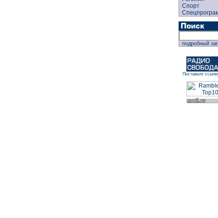
Спорт
Спецпрогра
подробный за
Поставьте ссылк