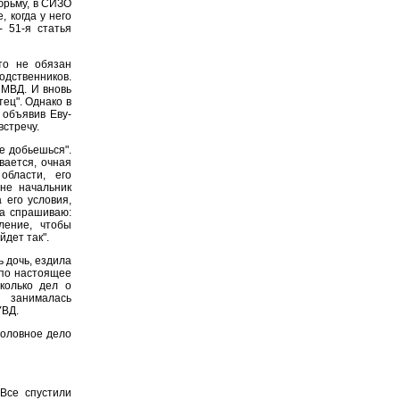
юрьму, в СИЗО
, когда у него
- 51-я статья
то не обязан
родственников.
 МВД. И вновь
ец". Однако в
 объявив Еву-
встречу.
не добьешься".
вается, очная
области, его
не начальник
 его условия,
ва спрашиваю:
ление, чтобы
йдет так".
 дочь, ездила
 по настоящее
колько дел о
 занималась
УВД.
головное дело
Все спустили