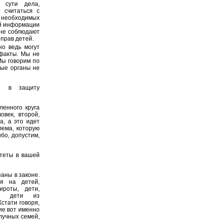
 сути дела,
 считаться с
 необходимых
ой информации
 не соблюдают
прав детей.
но ведь могут
 факты. Мы не
Мы говорим по
ные органы не
е в защиту
енного круга
овек, второй,
а, а это идет
лема, которую
бо, допустим,
итеты в вашей
заны в законе.
ся на детей,
ироты, дети,
ы, дети из
стати говоря,
ие вот именно
лучных семей,