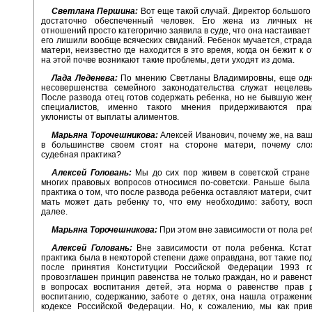
Светлана Першина:
Вот еще такой случай. Директор большого
достаточно обеспеченный человек. Его жена из личных н
отношений просто категорично заявила в суде, что она настаивает
его лишили вообще всяческих свиданий. Ребенок мучается, страдае
матери, неизвестно где находится в это время, когда он бежит к 
на этой почве возникают такие проблемы, дети уходят из дома.
Лада Леденева:
По мнению Светланы Владимировны, еще од
несовершенства семейного законодательства служат нецелев
После развода отец готов содержать ребенка, но не бывшую жен
специалистов, именно такого мнения придерживаются пра
уклонисты от выплаты алиментов.
Марьяна Торочешникова:
Алексей Иванович, почему же, на ваш
в большинстве своем стоят на стороне матери, почему сло
судебная практика?
Алексей Головань:
Мы до сих пор живем в советской стране
многих правовых вопросов относимся по-советски. Раньше был
практика о том, что после развода ребенка оставляют матери, счит
мать может дать ребенку то, что ему необходимо: заботу, вос
далее.
Марьяна Торочешникова:
При этом вне зависимости от пола ре
Алексей Головань:
Вне зависимости от пола ребенка. Кстат
практика была в некоторой степени даже оправдана, вот такие по
после принятия Конституции Российской Федерации 1993 г
провозглашен принцип равенства не только граждан, но и равенс
в вопросах воспитания детей, эта норма о равенстве прав 
воспитанию, содержанию, заботе о детях, она нашла отражени
кодексе Российской Федерации. Но, к сожалению, мы как при