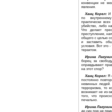
конвенции не ме
явления.
Ханц Корел:
И 
по внутреннему
практически всех
убийство, либо н
Что делает пре
преступление, на
общего с целью со
и заставить об
условия. Вот это 
терактом.
Ирина Лагунин
борец за свобод
оправдывают пра
на этот спор?
Ханц Корел:
Я 
постоянно повтор
невинных людей. 
терроризма, то к
возникает не из-за
того, что происх
печально.
Ирина Лагунин
до сих пор не пр