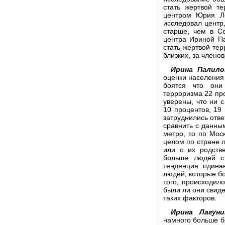
стать жертвой те
центром Юрия Ле
исследовал центр,
старше, чем в С
центра Ириной Па
стать жертвой тер
близких, за члено
Ирина Палило
оценки населения 
боятся что они
терроризма 22 про
уверены, что ни с
10 процентов, 19
затруднились отве
сравнить с данным
метро, то по Мос
целом по стране л
или с их родств
больше людей с
тенденция одинак
людей, которые бо
того, происходило
были ли они свиде
таких факторов.
Ирина Лагуни
намного больше бо