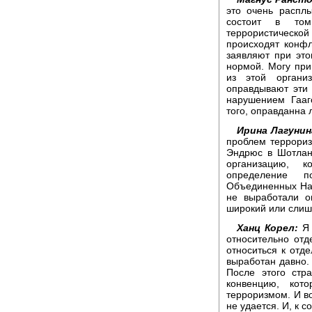
это очень распл
состоит в том
террористической
происходят конфл
заявляют при это
нормой. Могу при
из этой органи
оправдывают эти 
нарушением Гааг
того, оправданна 
Ирина Лагунин
проблем террориз
Эндрюс в Шотлан
организацию, к
определение п
Объединенных Наци
не выработали о
широкий или слиш
Ханц Корел:
Я 
относительно отд
относиться к отд
выработан давно.
После этого стр
конвенцию, кот
терроризмом. И во
не удается. И, к 