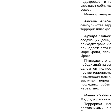
подозревают в т
взрывают себя, кв
вокруг.
Министр внутре
Анхель Асебе
самоубийства тер
террористическую 
Аурора Гальег
следующий день, 
приходит факс. Ав
принадлежности к
море крови, есл
Ирака.
Пятнадцатого а
победивший на выб
одном он полнос
против терроризма
- правящая партия
выступая перед
последних собы
нереально.
Ирина Лагунин
Мадриде рассказы
Терроризм ил
противниками на п