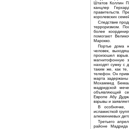
Штатов Коллин П
канцлер Герха
правительств. Пр
королевских семе
Следствие прод
терроризмом. По
более координи
помогают Велико
Марокко.
Портье дома н
человек, выходя
произошел взрыв
магнитофонную з
находят сумку с 
таким же, как те
телефон. Он прив
марта задержаны
Мохаммед Бекка
мадридской мече
объявляющий се
Европе Абу Дудж
взрывы и заявляет
В особнячке,
исламисткой груп
алюминиевых детон
Третьего апрел
районе Мадрида 