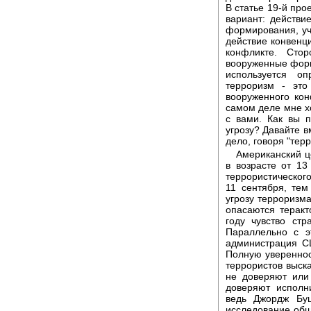
В статье 19-й про
вариант: действи
формирования, уча
действие конвенц
конфликте. Сто
вооруженные форм
используется о
терроризм - эт
вооруженного ко
самом деле мне хо
с вами. Как вы 
угрозу? Давайте в
дело, говоря "тер
Американский ц
в возрасте от 13
террористического
11 сентября, те
угрозу терроризма
опасаются теракт
году чувство ст
Параллельно с э
администрация С
Полную увереннос
террористов выск
не доверяют или
доверяют исполн
ведь Джордж Буш
исследование общ