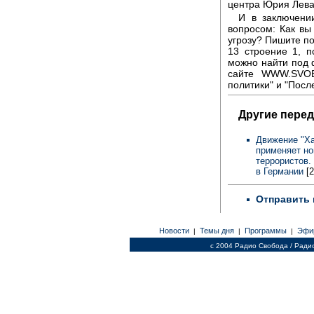
центра Юрия Лева
И в заключени
вопросом: Как вы
угрозу? Пишите по
13 строение 1, 
можно найти под 
сайте WWW.SVOB
политики" и "Посл
Другие перед
Движение "Ха
применяет но
террористов.
в Германии
[2
Отправить 
Новости
Темы дня
Программы
Эфи
|
|
|
c 2004 Радио Свобода / Ради