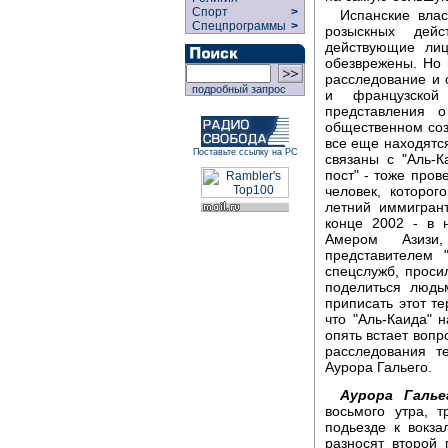
Спорт
>
Испанские влас
Спецпрограммы
>
розыскных дей
действующие лиц
обезврежены. Но 
расследование и 
подробный запрос
и французской 
представления 
общественном соз
все еще находятся
Поставьте ссылку на РС
связаны с "Аль-К
пост" - тоже пров
человек, которог
летний иммигран
конце 2002 - в 
Амером Азизи,
представителем 
спецслужб, проси
поделиться людь
приписать этот те
что "Аль-Каида" 
опять встает вопр
расследования т
Аурора Гальего.
Аурора Галье
восьмого утра, 
подьезде к вокза
разносят второй