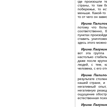
где произошли т
страны, то там б
побережье, то е
меньше. Какой-то 
то от чего он зави
Ирина Палилов
потому что боль
соответственно, 
пунктах произойде
ставить уничтож
здесь этого можно
Ирина Лагунин
вот эта группа
настолько стабил
даже после крупн
людей, с тем, к
человека, с его о
Ирина Палило
результате столк
нашей стране, и 
негативный опыт
негативную реакц
ощущение обостря
естественная псих
Ирина Лагунин