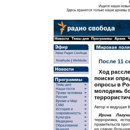
Ищите наши новы
Здесь хранятся только наши архивы (
Эфир Радио Свобода
|
После 11 с
RealAudio
WinMedia
Ход рассле
поиски опре
опросы в Ро
Темы дня
>
Наши гости
>
молодежь бо
Права человека
>
террористич
Россия
>
Время и Мир
>
СМИ
>
Автор и ведущая
История и
>
современность
>
Ирина Лагуни
Культура
>
терроризма, исто
Медицина
>
правительств прот
Образование
>
на самую большую
Религия
>