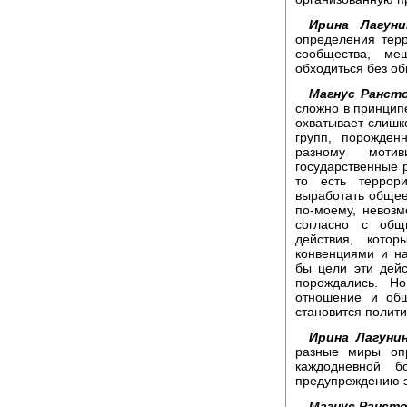
Ирина Лагуни
определения тер
сообщества, ме
обходиться без о
Магнус Ранст
сложно в принцип
охватывает слишк
групп, порожден
разному мотив
государственные 
то есть террор
выработать общее
по-моему, невоз
согласно с общ
действия, кото
конвенциями и на
бы цели эти дей
порождались. Н
отношение и об
становится полит
Ирина Лагунин
разные миры оп
каждодневной 
предупреждению э
Магнус Рансто