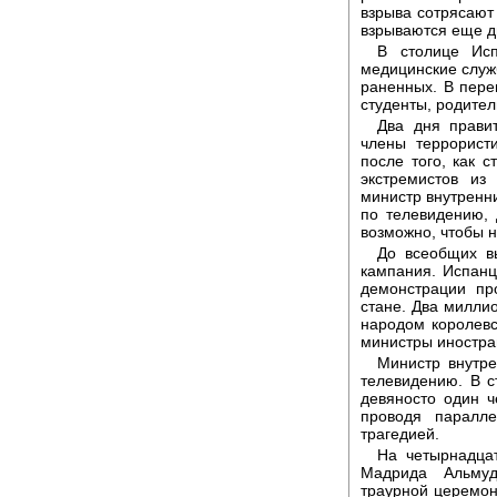
взрыва сотрясают
взрываются еще дв
В столице Исп
медицинские служ
раненных. В пере
студенты, родител
Два дня правит
члены террорист
после того, как с
экстремистов из
министр внутренн
по телевидению, 
возможно, чтобы 
До всеобщих в
кампания. Испанц
демонстрации пр
стане. Два милли
народом королевс
министры иностра
Министр внутре
телевидению. В с
девяносто один ч
проводя паралл
трагедией.
На четырнадца
Мадрида Альмуд
траурной церемон