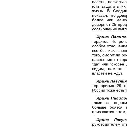
власти, наскольк
или защитить их
жизнь. В Соеди
показал, что дов
более или мене
доверяют 25 проц
соотношение выгл
Ирина Палило
терактов. Но реч
особое отношение
все без исключени
того, смогут ли р
население от тера
"да" или "скорее 
видим, намного
властей не ждут.
Ирина Лагунин
терроризма 29 п
России тоже есть 
Ирина Палило
такие же оценк
больше боятся 
признаются в том, 
Ирина Лагуни
руководителем от