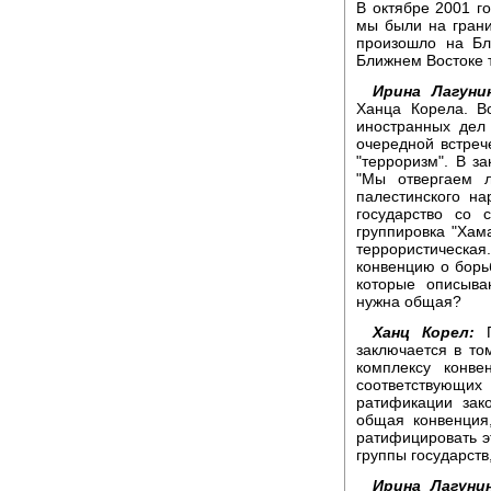
В октябре 2001 го
мы были на грани
произошло на Бл
Ближнем Востоке т
Ирина Лагуни
Ханца Корела. В
иностранных дел
очередной встреч
"терроризм". В з
"Мы отвергаем 
палестинского на
государство со
группировка "Хам
террористическая
конвенцию о борьб
которые описыва
нужна общая?
Ханц Корел:
заключается в то
комплексу конв
соответствующих
ратификации зак
общая конвенция
ратифицировать эт
группы государств
Ирина Лагунин