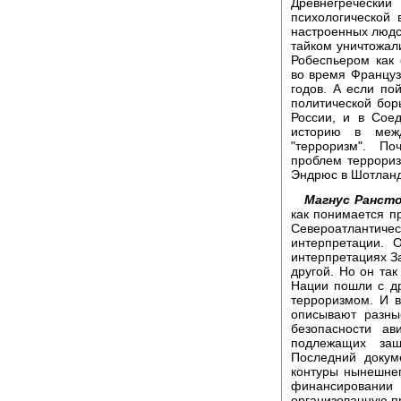
Древнегречески
психологической
настроенных людс
тайком уничтожал
Робеспьером как
во время Француз
годов. А если по
политической бор
России, и в Сое
историю в меж
"терроризм". П
проблем террориз
Эндрюс в Шотланд
Магнус Ранст
как понимается п
Североатлантичес
интерпретации. 
интерпретациях За
другой. Но он та
Нации пошли с др
терроризмом. И в
описывают разны
безопасности ав
подлежащих защ
Последний докум
контуры нынешнег
финансировании 
организованную пр