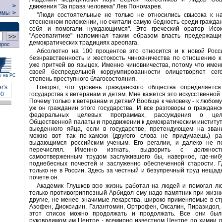
>
движения "За права человека" Лев Пономарев.
ммы
>
"Люди состоятельные не только не относились свысока к н
стесненном положении, но считали самую бедность среди гражда
себя и помогали нуждающимся". Это греческий оратор Исо
"Ареопагитике" напоминал таким образом власть предержащ
демократических традициях ареопага.
прос
Абсолютно на 100 процентов это относится и к новой Росси
безнравственность и жестокость чиновничества по отношению 
уже притчей во языцех. Именно чиновничества, потому что имен
своей беспредельной коррумпированности олицетворяет се
у на РС
степень преступного благосостояния.
Говорят, что уровень гражданского общества определяетс
государства к ветеранам и детям. Мне кажется это искусственной 
Почему только к ветеранам и детям? Вообще к человеку - к любому
уж он гражданин этого государства. И все разговоры о гражданс
федеральных целевых программах, рассуждения о це
Общественной палаты и продвижении к демократическим институт
выеденного яйца, если в государстве, претендующем на звани
можно вот так по-хамски (другого слова не придумаешь) ра
выдающимся российским ученым. Его регалии, и далеко не п
перечислял. Именно изгнать, выдворить с должност
самоотверженным трудом заслужившего бы, наверное, где-ниб
поднебесных почестей и заслуженно обеспеченной старости. Г
только не в России. Здесь за честный и безупречный труд нещадн
почете он.
Академик Глушков всю жизнь работал на людей и помогал лю
только противогриппозный Арбидол ему надо памятник при жизни
другие, не менее значимые лекарства, широко применяемые в ст
Азофен, Диоксидин, Галантомин, Ортрофен, Оксалин, Пиразидол, 
этот список можно продолжать и продолжать. Все они бы
руководимом им Центре - всемирно известном Центре по химии 