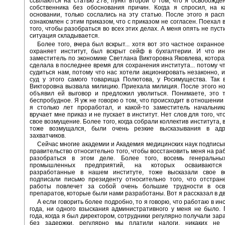
ссылаются на статью 278, пункт второй о том, что я освобожд
собственника без обоснования причин. Когда я спросил, на к
основании, только сослались на эту статью. После этого я расп
ознакомлен с этим приказом, что с приказом не согласен. Поехал 
того, чтобы разобраться во всех этих делах. А меня опять не пуст
ситуация складывается.
Более того, вчера был вскрыт... хотя вот это частное охранно
охраняет институт, был вскрыт сейф в бухгалтерии. И что ин
заместитель по экономике Светлана Викторовна Яковлева, котора
сделала в последнее время для сохранения института... потому ч
судиться нам, потому что нас хотели акционировать незаконно, 
суд у этого самого товарища Полютова, у Росимущества. Так 
Викторовна вызвала милицию. Приехала милиция. После этого н
объявил ей выговор и предложил уволиться. Понимаете, это т
беспробудное. Я уж не говорю о том, что происходит в отношении 
я столько лет проработал, и какой-то заместитель начальник
вручает мне приказ и не пускает в институт. Нет слов для того, ч
свое возмущение. Более того, когда собрали коллектив института, 
тоже возмущался, были очень резкие высказывания в адр
захватчиков.
Сейчас многие академии и Академия медицинских наук подписы
правительство относительно того, чтобы восстановить меня на ра
разобраться в этом деле. Более того, восемь генеральны
промышленных предприятий, на которых осваиваются
разработанные в нашем институте, тоже высказали свое 
подписали письмо президенту относительно того, что отстран
работы повлечет за собой очень большие трудности в ос
препаратов, которые были нами разработаны. Вот я рассказал в дв
А если говорить более подробно, то я говорю, что работаю в ин
года, ни одного взыскания административного у меня не было.
года, когда я был директором, сотрудники регулярно получали зар
без задержки, регулярно мы платили налоги, никаких не