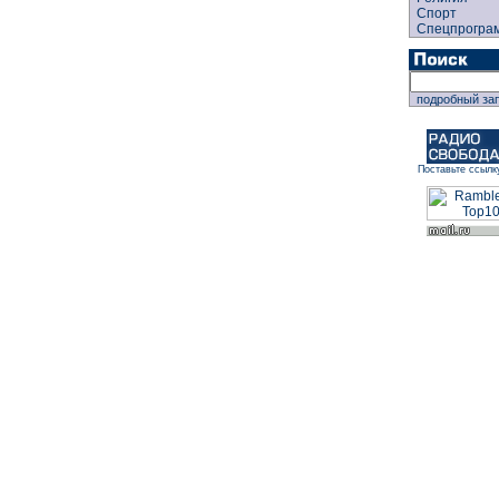
Спорт
Спецпрогра
подробный за
Поставьте ссылк