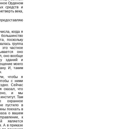
енное Орденом
ых средств и
етверть века,
 предоставляю
числа, когда я
 большинство
та, поскольку
валась группа
- это частное
ывается оно
л, оно вообще
ту зданий и
ещение моего
ану. И, таким
н.
ли, чтобы я
 чтобы с ними
здно. Сейчас
я сказал, что
жено, и мы
 институт. Там
е охранное
не пустило в
лжны поехать в
каза о вашем
правление, к
ый является
. А в приказе