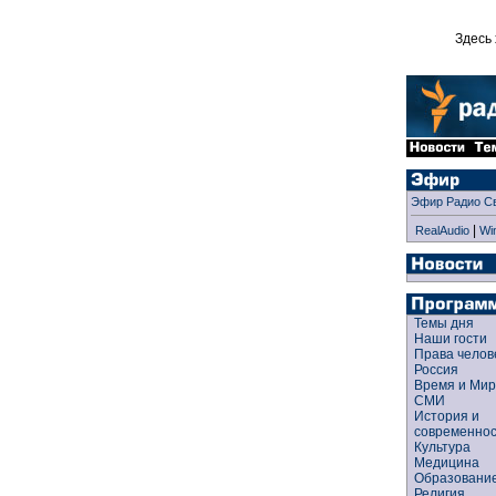
Здесь 
Эфир Радио С
|
RealAudio
Wi
Темы дня
Наши гости
Права чело
Россия
Время и Ми
СМИ
История и
современно
Культура
Медицина
Образован
Религия