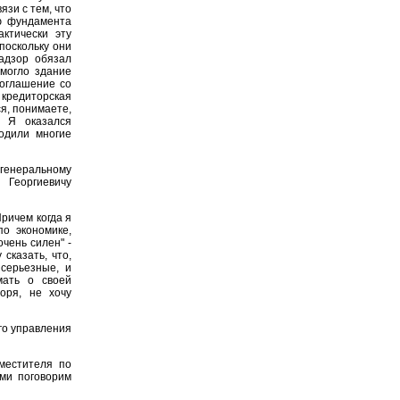
язи с тем, что
ю фундамента
ктически эту
поскольку они
адзор обязал
могло здание
соглашение со
кредиторская
ся, понимаете,
. Я оказался
одили многие
генеральному
 Георгиевичу
ричем когда я
по экономике,
чень силен" -
 сказать, что,
серьезные, и
мать о своей
оря, не хочу
го управления
аместителя по
ами поговорим