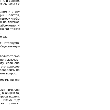
й или занято,
чет общаться с
апомните эту
дин Полютов,
ушкову, чтобы
ельно лакомое
 абсолютно. И
Но вот так как
.
м вас.
-Петербурга.
 Общественную
только-только
 не исключает
ту, если она
о это хорошее
азобрались по
этот вопрос.
ему мы ничего
ахватчики, они
, в общем-то,
проса поднят.
 Новому году
, на тормозах