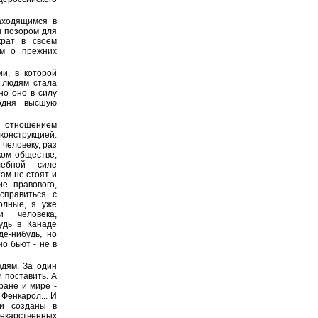
аходящимся в
н позором для
крат в своем
им о прежних
и, в которой
к людям стала
но оно в силу
годня высшую
я отношением
конструкцией.
 человеку, раз
ком обществе,
лебной силе
ам не стоят и
е правового,
справиться с
олные, я уже
и человека,
удь в Канаде
де-нибудь, но
о бьют - не в
дям. За один
 поставить. А
ране и мире -
Фенкарол... И
ли созданы в
лекарственных