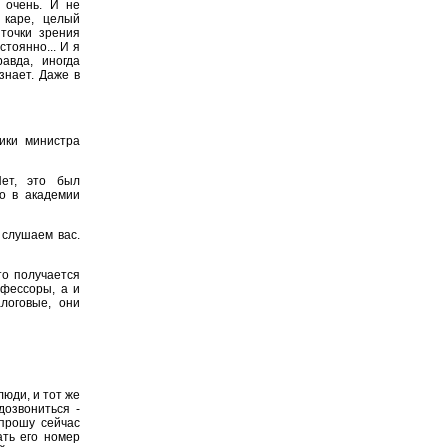
, очень. И не
 каре, целый
 точки зрения
тоянно... И я
авда, иногда
знает. Даже в
ики министра
Нет, это был
о в академии
 слушаем вас.
то получается
офессоры, а и
логовые, они
люди, и тот же
дозвониться -
опрошу сейчас
ть его номер