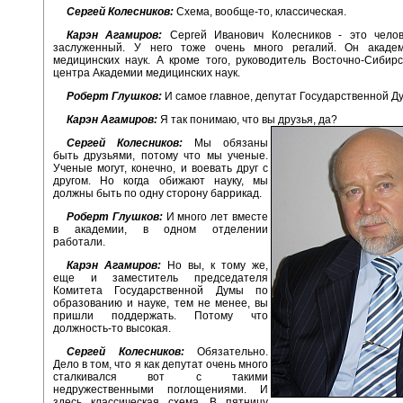
Сергей Колесников:
Схема, вообще-то, классическая.
Карэн Агамиров:
Сергей Иванович Колесников - это чело
заслуженный. У него тоже очень много регалий. Он акаде
медицинских наук. А кроме того, руководитель Восточно-Сибирс
центра Академии медицинских наук.
Роберт Глушков:
И самое главное, депутат Государственной Д
Карэн Агамиров:
Я так понимаю, что вы друзья, да?
Сергей Колесников:
Мы обязаны
быть друзьями, потому что мы ученые.
Ученые могут, конечно, и воевать друг с
другом. Но когда обижают науку, мы
должны быть по одну сторону баррикад.
Роберт Глушков:
И много лет вместе
в академии, в одном отделении
работали.
Карэн Агамиров:
Но вы, к тому же,
еще и заместитель председателя
Комитета Государственной Думы по
образованию и науке, тем не менее, вы
пришли поддержать. Потому что
должность-то высокая.
Сергей Колесников:
Обязательно.
Дело в том, что я как депутат очень много
сталкивался вот с такими
недружественными поглощениями. И
здесь классическая схема. В пятницу