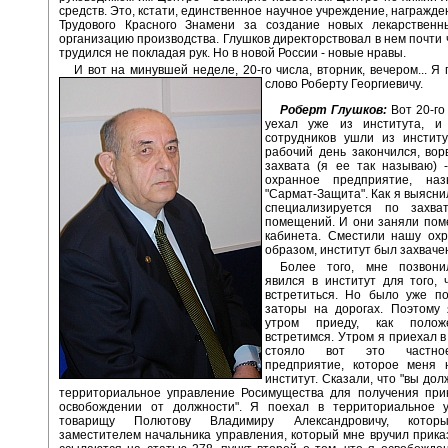
средств. Это, кстати, единственное научное учреждение, награжд
Трудового Красного Знамени за создание новых лекарственн
организацию производства. Глушков директорствовал в нем почти ч
трудился не покладая рук. Но в новой России - новые нравы.
И вот на минувшей неделе, 20-го числа, вторник, вечером... Я
слово Роберту Георгиевичу.
Роберт Глушков:
Вот 20-го 
уехал уже из института, и
сотрудников ушли из институ
рабочий день закончился, вор
захвата (я ее так называю) 
охранное предприятие, наз
"Сармат-Защита". Как я выясни
специализируется по захва
помещений. И они заняли пом
кабинета. Сместили нашу охр
образом, институт был захваче
Более того, мне позвони
явился в институт для того,
встретиться. Но было уже по
заторы на дорогах. Поэтому 
утром приеду, как поло
встретимся. Утром я приехал в
стояло вот это частно
предприятие, которое меня 
институт. Сказали, что "вы до
территориальное управление Росимущества для получения при
освобождении от должности". Я поехал в территориальное у
товарищу Полютову Владимиру Александровичу, котор
заместителем начальника управления, который мне вручил приказ