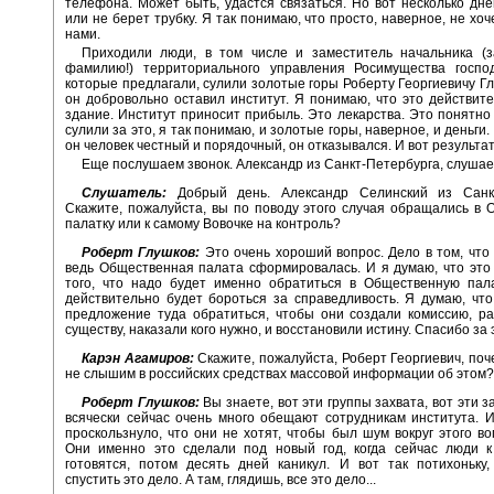
телефона. Может быть, удастся связаться. Но вот несколько дне
или не берет трубку. Я так понимаю, что просто, наверное, не хо
нами.
Приходили люди, в том числе и заместитель начальника (з
фамилию!) территориального управления Росимущества госпо
которые предлагали, сулили золотые горы Роберту Георгиевичу Гл
он добровольно оставил институт. Я понимаю, что это действит
здание. Институт приносит прибыль. Это лекарства. Это понятно
сулили за это, я так понимаю, и золотые горы, наверное, и деньги. 
он человек честный и порядочный, он отказывался. И вот результат
Еще послушаем звонок. Александр из Санкт-Петербурга, слушае
Слушатель:
Добрый день. Александр Селинский из Санкт
Скажите, пожалуйста, вы по поводу этого случая обращались в
палатку или к самому Вовочке на контроль?
Роберт Глушков:
Это очень хороший вопрос. Дело в том, что 
ведь Общественная палата сформировалась. И я думаю, что это
того, что надо будет именно обратиться в Общественную пала
действительно будет бороться за справедливость. Я думаю, чт
предложение туда обратиться, чтобы они создали комиссию, р
существу, наказали кого нужно, и восстановили истину. Спасибо за 
Карэн Агамиров:
Скажите, пожалуйста, Роберт Георгиевич, поч
не слышим в российских средствах массовой информации об этом?
Роберт Глушков:
Вы знаете, вот эти группы захвата, вот эти з
всячески сейчас очень много обещают сотрудникам института. И
проскользнуло, что они не хотят, чтобы был шум вокруг этого во
Они именно это сделали под новый год, когда сейчас люди к
готовятся, потом десять дней каникул. И вот так потихоньку
спустить это дело. А там, глядишь, все это дело...