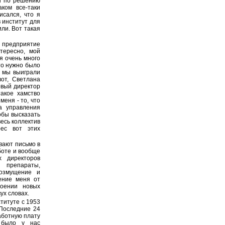
ен по решению
аком все-таки
исался, что я
в институт для
или. Вот такая
е предприятие
тересно, мой
я очень много
то нужно было
и мы выиграли
вот, Светлана
овый директор
акое хамство
меня - то, что
а управления
тобы высказать
весь коллектив
ес вот этих
вают письмо в
боте и вообще
х директоров
 препараты,
возмущение и
ение меня от
воении новых
ух словах.
ституте с 1953
 Последние 24
аботную плату
 было у нас