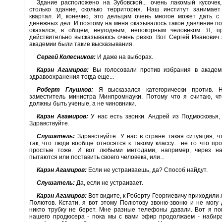
Здание расположено на Зубовской... очень лакомый кусочек
столько здание, сколько территория. Наш институт занимает
квартал. И, конечно, это дельцам очень многое может дать с
денежных дел. И поэтому на меня оказывалось такое давление пос
оказался, в общем, неугодным, непокорным человеком. Я, пр
действительно высказываюсь очень резко. Вот Сергей Иванович 
академии были такие высказывания.
Сергей Колесников:
И даже на выборах.
Карэн Агамиров:
Вы голосовали против избрания в академ
здравоохранения тогда еще...
Роберт Глушков:
Я высказался категорически против. 
заместитель министра Минпромнауки. Потому что я считаю, чт
должны быть ученые, а не чиновники.
Карэн Агамиров:
У нас есть звонки. Андрей из Подмосковья,
Здравствуйте.
Слушатель:
Здравствуйте. У нас в стране такая ситуация, ч
так, что люди вообще относятся к такому классу... не то что пр
простые тоже. И вот любыми методами, например, через на
пытаются или поставить своего человека, или...
Карэн Агамиров:
Если не устраиваешь, да? Способ найдут.
Слушатель:
Да, если не устраивает.
Карэн Агамиров:
Вот видите, к Роберту Георгиевичу приходили 
Полютов. Кстати, я вот этому Полютову звоню-звоню и не могу 
никто трубку не берет. Мне разные телефоны давали. Вот я п
нашего продюсера - пока мы с вами эфир продолжаем - набира