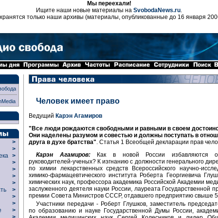
Мы переехали!
Ищите наши новые материалы на
SvobodaNews.ru
.
хранятся только наши архивы (материалы, опубликованные до 16 января 200
вобода
Человек имеет право
nMedia
Ведущий
Карэн Агамиров
"Все люди рождаются свободными и равными в своем достоинст
Они наделены разумом и совестью и должны поступать в отнош
друга в духе братства"
. Статья 1 Всеобщей декларации прав чело
>
>
Карэн Агамиров:
Как в новой России избавляются о
века
>
руководителей-ученых? К изгнанию с должности генерального дир
>
по химии лекарственных средств Всероссийского научно-иссле
р
>
химико-фармацевтического института Роберта Георгиевича Глуш
>
химических наук, профессора академика Российской Академии меди
>
заслуженного деятеля науки России, лауреата Государственной 
сть
>
премии Совета Министров СССР, отдавшего предприятию свыше 50
>
>
Участники передачи - Роберт Глушков, заместитель председа
ие
>
по образованию и науке Государственной Думы России, академ
>
Академии медицинских наук Сергей Колесников и лидер Общ