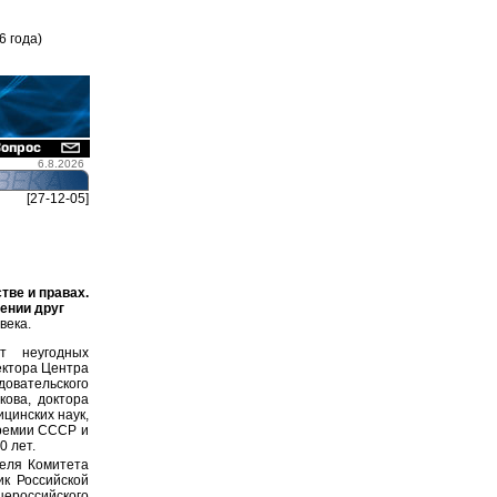
6 года)
6.8.2026
[27-12-05]
ве и правах.
ении друг
века.
т неугодных
ектора Центра
довательского
кова, доктора
цинских наук,
премии СССР и
 лет.
теля Комитета
ик Российской
ероссийского