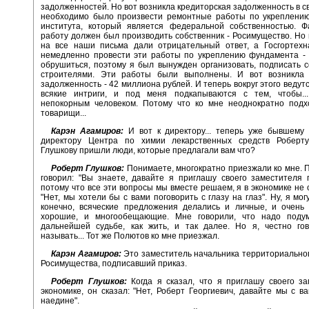
задолженностей. Но вот возникла кредиторская задолженность в св
необходимо было произвести ремонтные работы по укреплени
института, который является федеральной собственностью. Фа
работу должен был производить собственник - Росимущество. Но 
на все наши письма дали отрицательный ответ, а Госгортехн
немедленно провести эти работы по укреплению фундамента - 
обрушиться, поэтому я был вынужден организовать, подписать 
строителями. Эти работы были выполнены. И вот возникла 
задолженность - 42 миллиона рублей. И теперь вокруг этого ведут
всякие интриги, и под меня подкапываются с тем, чтобы..
непокорным человеком. Потому что ко мне неоднократно подх
товарищи...
Карэн Агамиров:
И вот к директору... теперь уже бывшему 
директору Центра по химии лекарственных средств Роберту
Глушкову пришли люди, которые предлагали вам что?
Роберт Глушков:
Понимаете, многократно приезжали ко мне. П
говорил: "Вы знаете, давайте я приглашу своего заместителя 
потому что все эти вопросы мы вместе решаем, я в экономике не о
"Нет, мы хотели бы с вами поговорить с глазу на глаз". Ну, я могу
конечно, всяческие предложения делались и личные, и очень 
хорошие, и многообещающие. Мне говорили, что надо поду
дальнейшей судьбе, как жить, и так далее. Но я, честно гов
называть... Тот же Полютов ко мне приезжал.
Карэн Агамиров:
Это заместитель начальника территориально
Росимущества, подписавший приказ.
Роберт Глушков:
Когда я сказал, что я приглашу своего з
экономике, он сказал: "Нет, Роберт Георгиевич, давайте мы с в
наедине".