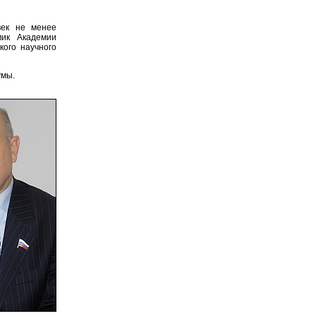
век не менее
мик Академии
кого научного
умы.