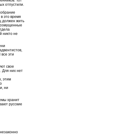
енников. Тот
ых отпустили.
собрание
 в это время
ц должен жить
 Возмущенные
отдела
й никто не
ени
адвентистов,
 все эти
уют свое
. Для них нет
, этим
о
и, ни
лемы хранит
вают русские
 незаконно