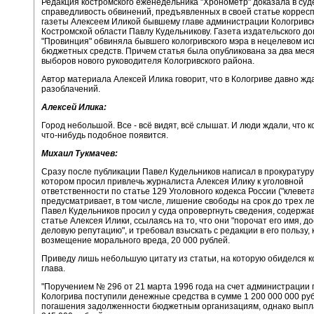
Редакция костромского еженедельника "Хронометр" доказала в суд
справедливость обвинений, предъявленных в своей статье коррес
газеты Алексеем Иликой бывшему главе администрации Кологривс
Костромской области Павлу Кудельникову. Газета издательского д
"Провинция" обвиняла бывшего кологривского мэра в нецелевом и
бюджетных средств. Причем статья была опубликована за два мес
выборов нового руководителя Кологривского района.
Автор материала Алексей Илика говорит, что в Кологриве давно жд
разоблачений.
Алексей Илика:
Город небольшой. Все - всё видят, всё слышат. И люди ждали, что к
что-нибудь подобное появится.
Михаил Тукмачев:
Сразу после публикации Павел Кудельников написал в прокуратуру
котором просил привлечь журналиста Алексея Илику к уголовной
ответственности по статье 129 Уголовного кодекса России ("клевета
предусматривает, в том числе, лишение свободы на срок до трех ле
Павел Кудельников просил у суда опровергнуть сведения, содержа
статье Алексея Илики, ссылаясь на то, что они "порочат его имя, д
деловую репутацию", и требовал взыскать с редакции в его пользу, 
возмещение морального вреда, 20 000 рублей.
Приведу лишь небольшую цитату из статьи, на которую обиделся к
глава.
"Поручением № 296 от 21 марта 1996 года на счет администрации 
Кологрива поступили денежные средства в сумме 1 200 000 000 ру
погашения задолженности бюджетным организациям, однако выпл