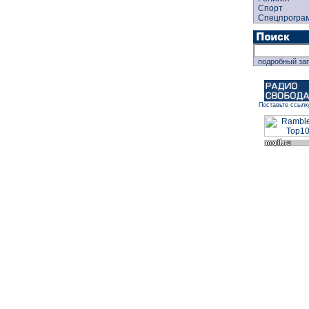
Спорт
Спецпрогра
подробный за
Поставьте ссылк