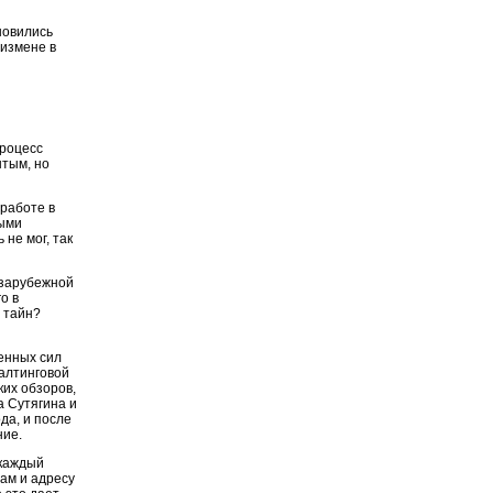
новились
 измене в
процесс
ытым, но
 работе в
тыми
не мог, так
 зарубежной
о в
х тайн?
енных сил
салтинговой
ких обзоров,
 Сутягина и
да, и после
ние.
 каждый
ам и адресу