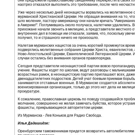
они предложили православному священнику перекрестить своих пл
наотрез отказался выполнить это требование, после чего несчастн
Уже через несколько дней неонацисты ворвались на молитвенное 
мурманской Христианской Церкви. Не обращая внимания на то, что
шло моление, пастору-американцу они начали кричать "Американе
в Америке!". Поглумившись около получаса, налетчики удалились.
прихожане начали звонить в милицию, а представители местного 
внутренних дел в помощи им отказали, заявив, что, поскольку увечи
получил, то и страшного ничего не произошло.
Налетам мурманских нацистов за очень короткий промежуток врем
подверглись молитвенные собрания Церкви Христа, евангелистов, 
Ново-Апостольской Церкви, Евангелической Лютеранской Церкви. И
случаи остались без внимания органов правопорядка.
Сегодня представители неонацистской партии вовсю пропагандир
учение. Фашисты ходят по школам, ведут разговоры с мальчишками
возрастных рамок, в неонацистскую партию приглашают всех, даже
двенадцатилетних подростков. Детей учат боевым приемам борьбы
занимаются отставные военные. В Мурманске создается абсолютн
военизированная организация, только до этого нет дела ни милици
прокуратуре.
К сожалению, православная церковь по поводу создавшейся проб
молчание, совершенно не желая замечать буйства, которое устраи
фашисты, прикрывающиеся авторитетом церкви.
Из Мурманска - Лев Коньков для Радио Свобода.
Илья Дадашидзе:
Оренбургским таможенникам придется возвратить автолюбителям