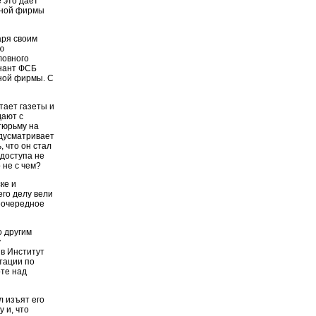
е это дает
иной фирмы
аря своим
ю
ловного
енант ФСБ
нной фирмы. С
тает газеты и
дают с
тюрьму на
едусматривает
, что он стал
 доступа не
 не с чем?
ке и
го делу вели
еочередное
о другим
у
в Институт
тации по
те над
л изъят его
 и, что