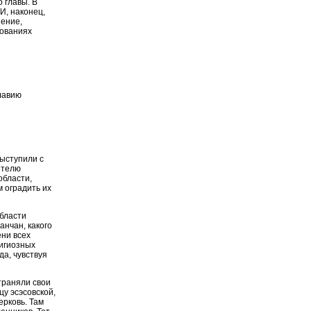
 главы. В
И, наконец,
шение,
бованиях
лавию
ыступили с
ителю
области,
 оградить их
области
анчан, какого
ени всех
игиозных
а, чувствуя
траняли свои
цу эсэсовской,
ерковь. Там