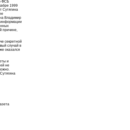
ор ФСБ
кабре 1999
от Сутягина
ее
ина Владимир
й информации
онных
ой причине,
аче секретной
рвый случай в
аже оказался
еты и
ей не
можно.
 Сутягина
газета