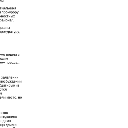
ли".
ачальника
и прокурору
лжностных
района".
органы
рокуратуру,
и
 уже пошли в
ующим
му поводу...
в заявлении
в возбуждении
 (цитирую из
ются
ам
ели место, но
ников
заседаниях
ходимо
яца длился