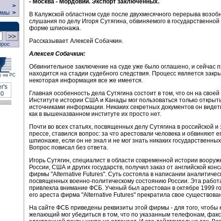
- Москва - Мордовии. Экспорт заключенных.
>
ммы
>
В Калужской областном суде после двухмесячного перерыва возоб
слушания по делу Игоря Сутягина, обвиняемого в государственной
форме шпионажа.
Рассказывает Алексей Собачкин.
прос
Алексея Собачкин:
Обвинительное заключение на суде уже было оглашено, и сейчас 
находится на стадии судебного следствия. Процесс является закр
у на РС
некоторая информация все же имеется.
Главная особенность дела Сутягина состоит в том, что он на своей
Институте истории США и Канады мог пользоваться только откры
источниками информации. Никаких секретных документов он видеть 
как в вышеназванном институте их просто нет.
Почти во всех статьях, посвященных делу Сутягина в российской и
прессе, ставился вопрос: за что арестовали человека и обвиняют ег
шпионаже, если он не знал и не мог знать никаких государственны
Вопрос повисал без ответа.
Игорь Сутягин, специалист в области современной истории вооруж
России, США и других государств, получил заказ от английской кон
фирмы "Alternative Futures". Суть состояла в написании аналитичес
посвященных военно-политическому состоянию России. Эта работа
привлекла внимание ФСБ. Ученый был арестован в октябре 1999 го
его ареста фирма "Alternative Futures" прекратила свое существова
На сайте ФСБ приведены реквизиты этой фирмы - для того, чтобы
желающий мог убедиться в том, что по указанным телефонам, факс