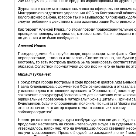
245 000 рублей, а остальные средства израсходованы на другие це
Журналист в своем материале ссылался на официальное письмо н
Мантуровского отделения управления ФСБ по Костромской област
Кологривского района, которое так и называлось: "О признаках до
злоупотреблений в действиях главы администрации Кологривского 
Как говорит Алексей Илика, по этому поводу правоохранительные 
проводили проверку материалов, которые также были переданы в п
но дело так и не было возбуждено.
Алексей Илика:
Прокурор должен был, грубо говоря, перепроверить эти факты. Он
перепроверили, - так оно и оказалось. Соответственно, эти бумаги
Кострому, то есть Кострома должна была реагировать соответств
образом. Областной прокуратурой до сих пор ничего не было по это
Михаил Тукмачев:
Прокуратура города Костромы в ходе проверки фактов, указанных 
Павла Кудельникова, с документом ФСБ ознакомилась и отказала 
уголовного дела в отношении журналиста "Хронометра", поскольку
заключения прокуратуры) "основанием для написания статьи явля
официальные проверочные материалы" (конец цитаты). Причем с
Кудельников, будучи опрошенным, пояснил, что (цитата) "факты им
это не означает, что автор вправе комментировать их, как ему
заблагорассудится".
Несмотря на отказ прокуратуры возбудить уголовное дело, Кудель
продолжал настаивать на своем - теперь уже в суде. На судебных 
утверждалось, например, что на публикацию любых сведений необ
получить разрешение. Прошло 5 судебных заседаний, почти 4 мес