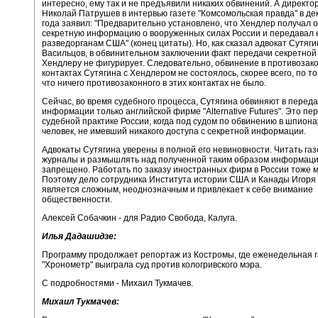
интересно, ему так и не предъявили никаких обвинений. А директ
Николай Патрушев в интервью газете "Комсомольская правда" в де
года заявил: "Предварительно установлено, что Хендлер получал 
секретную информацию о вооруженных силах России и передавал 
разведорганам США" (конец цитаты). Но, как сказал адвокат Сутяг
Васильцов, в обвинительном заключении факт передачи секретно
Хендлеру не фигурирует. Следовательно, обвинение в противозак
контактах Сутягина с Хендлером не состоялось, скорее всего, по т
что ничего противозаконного в этих контактах не было.
Сейчас, во время судебного процесса, Сутягина обвиняют в перед
информации только английской фирме "Alternative Futures". Это пе
судебной практике России, когда под судом по обвинению в шпион
человек, не имевший никакого доступа с секретной информации.
Адвокаты Сутягина уверены в полной его невиновности. Читать газ
журналы и размышлять над полученной таким образом информаци
запрещено. Работать по заказу иностранных фирм в России тоже 
Поэтому дело сотрудника Института истории США и Канады Игоря
является сложным, неоднозначным и привлекает к себе внимание
общественности.
Алексей Собачкин - для Радио Свобода, Калуга.
Илья Дадашидзе:
Программу продолжает репортаж из Костромы, где еженедельная 
"Хронометр" выиграла суд против кологривского мэра.
С подробностями - Михаил Тукмачев.
Михаил Тукмачев: