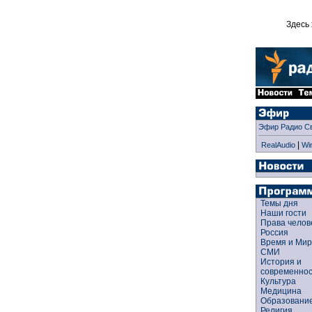
Здесь 
Эфир Радио С
|
RealAudio
Wi
Темы дня
Наши гости
Права чело
Россия
Время и Ми
СМИ
История и
современно
Культура
Медицина
Образован
Религия