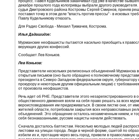
процесс. Павел Кудельников заканчивал суд уже в качестве бывшего
декабре прошлого года кологривцы выбрали другого руководителя. 
судья Дмитровского района Костромы Сергей Смирнов, приняв ре
поставил точку в этом деле "власть против прессы" - в исковых тре
Павлу Кудельникову отказать.
Для Радио Свобода - Михаил Тукмачев, Кострома.
Илья Дадашидзе:
Мурманские неофашисты пытаются насильно приобщить к правос
верующих других конфессий.
Сообщает Лев Коньков.
Лев Коньков:
Представители нескольких религиозных объединений Мурманска в
открытым письмом (оно было обращено к полномочному представ
президента в Северо-Западном федеральном округе, губернатору 
прокурору и некоторым другим официальным лицам) с требованием
от произвола неофашистов.
Речь идет об РНЕ. Представители этого незарегистрированного в 
общественного движения взяли на себя право решать за всех мурм
вероисповедования им придерживаться. В своем листке они, от им
жителей области, потребовали закрытия всех неправославных рел
объединений. Это обращение осталось незамеченным никем, и тогд
себя безнаказанными, русские нацисты начали действовать.
Сначала досталось баптистам. Несколько молодых людей распрос
листовки на улицах города. Люди в черной форме, сшитой по образ
избили их и, протащив через весь город, привели в православную ц