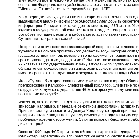
электронной почты никто не отвечает. И это действительно так. Вс
основания Федеральной службе безопасности полагать, что за сп
"Alternative Futures" стояли спецслужбы стран НАТО.
Как утверждает ФСБ, Сутягин не был секретоносителем, но благод
выдающимся аналитическим способностям сумел добыть секретну
информацию. Попадает ли такая деятельность под 275 статью Уго
кодекса о государственной измене? Как утверждает генерал-лейт
Волобуев, попадает, если эта работа делалась по заказу иностра
Сутягиным - как раз тот самый случай.
Но при всем этом возникает закономерный вопрос: если человек чи
журналы и на основе прочитанного делает выводы, которые совпа
государственной тайной, почему он тогда одолжен отправляться в 
срок от двенадцати до двадцати лет? Именно такое наказание пр
275 статья за государственную измену. Откуда было Сутягину знать
обладателем государственной тайны, если к секретным данным он
имел, и сравнивать полученные в результате анализа выводы было
Игорь Сутягин был арестован по месту жительства в городе Обнинс
препровожден в Калужский следственный изолятор. Следствие по е
сотрудники Калужского управления ФСБ, которые уже получили вн
повышение по службе.
Известно, что во время следствия Сутягина пытались обвинить и п
эпизодам, например, в передаче секретной информации аспирант
Принстонского университета Джошуа Хендлеру, который приезжал 
истории США и Канады по научному обмену для подготовки диссер
проблемам ядерных вооружений. Сутягин помогал Хендлеру в рабо
диссертацией.
Осенью 1999 года ФСБ произвела обыск на квартире Хендлера, бы
компьютер. Перепуганный аспирант тут же уехал обратно в Америку