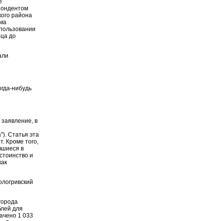
е
пондентом
кого района
ома
спользовании
яца до
али
огда-нибудь
 заявление, в
"). Статья эта
т. Кроме того,
вшиеся в
остоинство и
как
ологривский
города
блей для
ачено 1 033