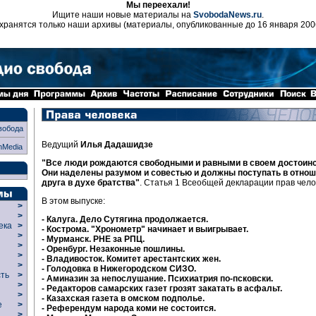
Мы переехали!
Ищите наши новые материалы на
SvobodaNews.ru
.
хранятся только наши архивы (материалы, опубликованные до 16 января 200
вобода
Ведущий
Илья Дадашидзе
nMedia
"Все люди рождаются свободными и равными в своем достоинст
Они наделены разумом и совестью и должны поступать в отнош
друга в духе братства"
. Статья 1 Всеобщей декларации прав чело
В этом выпуске:
>
>
- Калуга. Дело Сутягина продолжается.
века
>
- Кострома. "Хронометр" начинает и выигрывает.
>
- Мурманск. РНЕ за РПЦ.
р
>
- Оренбург. Незаконные пошлины.
>
- Владивосток. Комитет арестантских жен.
>
- Голодовка в Нижегородском СИЗО.
сть
>
- Аминазин за непослушание. Психиатрия по-псковски.
>
- Редакторов самарских газет грозят закатать в асфальт.
>
- Казахская газета в омском подполье.
ие
>
- Референдум народа коми не состоится.
>