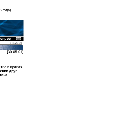
6 года)
8.8.2026
[30-05-01]
ве и правах.
ении друг
века.