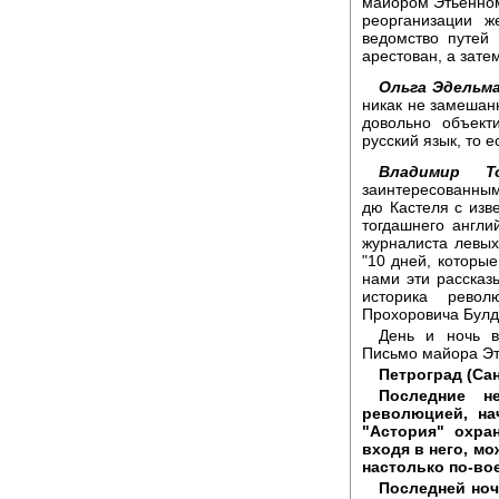
майором Этьенном
реорганизации ж
ведомство путей
арестован, а зат
Ольга Эдельма
никак не замешанн
довольно объект
русский язык, то е
Владимир То
заинтересованным
дю Кастеля с изв
тогдашнего англи
журналиста левых
"10 дней, которые
нами эти рассказ
историка револ
Прохоровича Булд
День и ночь в
Письмо майора Эт
Петроград (Сан
Последние н
революцией, на
"Астория" охра
входя в него, м
настолько по-во
Последней ноч