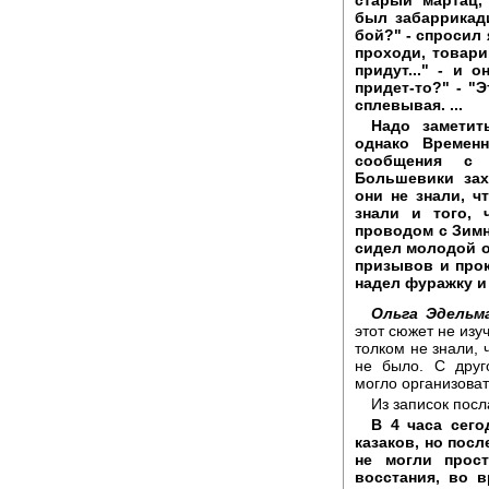
был забаррикади
бой?" - спросил 
проходи, товари
придут..." - и 
придет-то?" - "Э
сплевывая. ...
Надо заметит
однако Времен
сообщения с 
Большевики зах
они не знали, ч
знали и того, 
проводом с Зимн
сидел молодой о
призывов и прок
надел фуражку и 
Ольга Эдельм
этот сюжет не изу
толком не знали, 
не было. С друг
могло организовать
Из записок пос
В 4 часа сег
казаков, но посл
не могли прост
восстания, во 