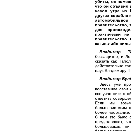
убиты, он помеш
что он объявил 
часов утра из 
других корабля 
автомобильной
правительство, 
дня происход
практически не
правительство 
какие-либо силы
Владимир То
беззащитно, и Ле
сказать как Напол
действительно так
наук Владимиру П
Владимир Бул
Здесь уже про
восставшие свои 
все участники это
ответить соверше
Если мы возьм
большевистским п
более неорганизо
С чем это было 
представляют, ч
большевиков, ни
большевистски