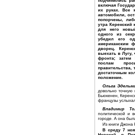
подчинились ра
включая Государ
их руках. Все 
автомобили, ост
попорчены, либ
утра Керенский
для него новы
одного из сек
убедил его од
американским ф
дворец. Керенс
выехать в Лугу,
фронта; затем
послам прос
правительства, 
достаточным кол
положение.
Ольга Эдельма
довольно точную 
Бьюкенен, Керенск
французы услыхал
Владимир То
политической и в
городе. А она был
Из книги Джона
В среду 7 ноя
Невский, в Пет