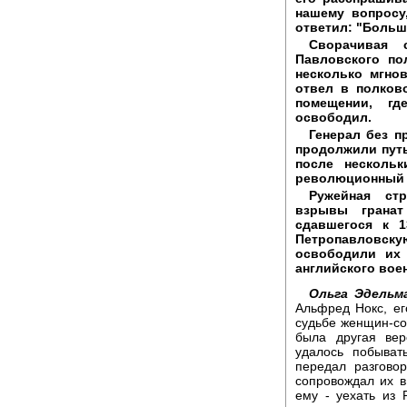
нашему вопросу
ответил: "Больше
Сворачивая
Павловского по
несколько мгно
отвел в полков
помещении, гд
освободил.
Генерал без п
продолжили путь
после несколь
революционный 
Ружейная ст
взрывы гранат
сдавшегося к 
Петропавловску
освободили их 
английского вое
Ольга Эдельм
Альфред Нокс, е
судьбе женщин-сол
была другая ве
удалось побыват
передал разгово
сопровождал их в
ему - уехать из