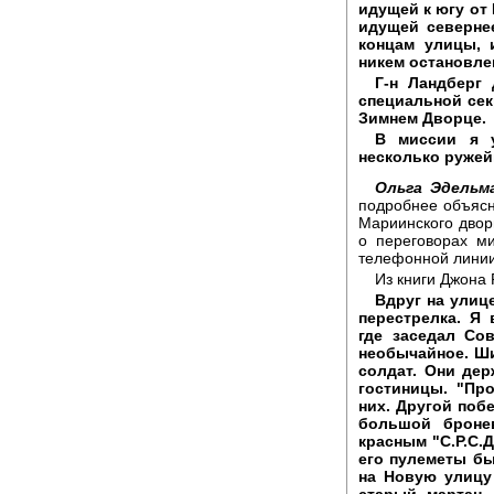
идущей к югу от
идущей северне
концам улицы, 
никем остановле
Г-н Ландберг 
специальной сек
Зимнем Дворце.
В миссии я у
несколько руже
Ольга Эдельм
подробнее объясн
Мариинского двор
о переговорах м
телефонной линии
Из книги Джона
Вдруг на улиц
перестрелка. Я
где заседал Со
необычайное. Ш
солдат. Они де
гостиницы. "Про
них. Другой поб
большой броне
красным "С.Р.С.Д
его пулеметы б
на Новую улицу
старый мартац,