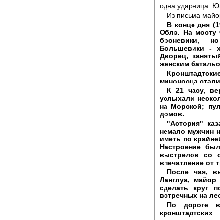
одна ударница. Юн
Из письма майо
В конце дня (
Облэ. На мосту 
броневики, н
Большевики - 
Дворец, заняты
женским батальо
Кронштадтски
миноносца стали 
К 21 часу, в
услыхали неско
на Морской; пу
домов.
"Астория" ка
немало мужчин н
иметь по крайне
Настроение был
выстрелов со 
впечатление от т
После чая, в
Ланглуа, майор
сделать круг п
встречных на ле
По дороге в
кронштадтских 