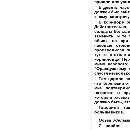
пришли для усил
В девять часо
должен был зайт
к нему навстречу
В коридоре б
Действительно,
солдаты-больш
заменить, и те
обыск, но при
часовые стоял
производился п
тут же в отеле 
корниловца! Пер
мимо часового;
"Французскому
спустя несколько
Там царило по
что Керенский о
мне подтверди
встретил в пр
который рассказ
должно быть, эт
Говорили та
большевиков.
Ольга Эдельма
7 ноября. .