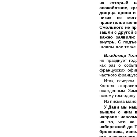
на который н
спокойствие, к
дворца дрова и
никак не мог
правительствен
Смольного не пр
зашли с другой 
важно заявили:
внутрь. С подъ
шляпы все те же
Владимир Тол
не празднует го
как раз о событ
французских офи
частного французс
Итак, вечером
Кастель отправи
осажденным Зим
некому господину 
Из письма майо
У Дави мы наш
вышли с ним вм
направо: невозм
на то, что на
набережной до Т
броневика, испо
его расспрашива