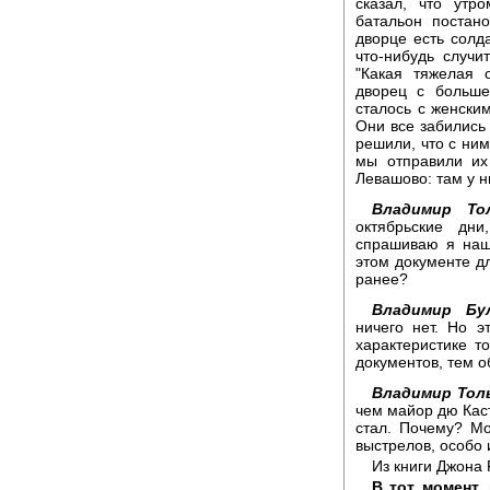
сказал, что утр
батальон постано
дворце есть солд
что-нибудь случи
"Какая тяжелая о
дворец с больше
сталось с женским
Они все забились
решили, что с ним
мы отправили их
Левашово: там у н
Владимир Тол
октябрьские дн
спрашиваю я наш
этом документе дл
ранее?
Владимир Бул
ничего нет. Но 
характеристике т
документов, тем 
Владимир Тол
чем майор дю Каст
стал. Почему? Мо
выстрелов, особо 
Из книги Джона
В тот момент,