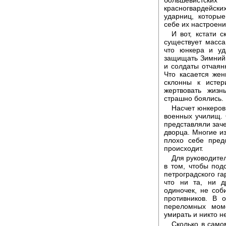
красногвардейски
ударниц, которы
себе их настроени
И вот, кстати с
существует масса
что юнкера и уд
защищать Зимний 
и солдаты отчаян
Что касается же
склонны к истер
жертвовать жиз
страшно боялись.
Насчет юнкеров
военных училищ. 
представляли заче
дворца. Многие из
плохо себе пред
происходит.
Для руководите
в том, чтобы подс
петроградского га
что ни та, ни д
одиночек, не соб
противников. В 
переломных моме
умирать и никто н
Сколько в само