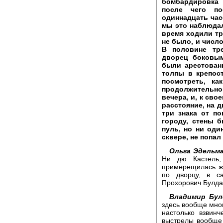
бомбардировка 
после чего по
одиннадцать час
мы это наблюдал
время ходили тр
не было, и число
В половине тр
дворец боковым
были арестован
толпы в крепост
посмотреть, к
продолжительн
вечера, и, к сво
расстояние, на 
три знака от п
городу, стены 
пуль, но ни од
сквере, не попал
Ольга Эдельма
Ни дю Кастель
примерещилась ж
по дворцу, в с
Прохорович Булдак
Владимир Бул
здесь вообще мно
настолько взвин
выстрелы вообще