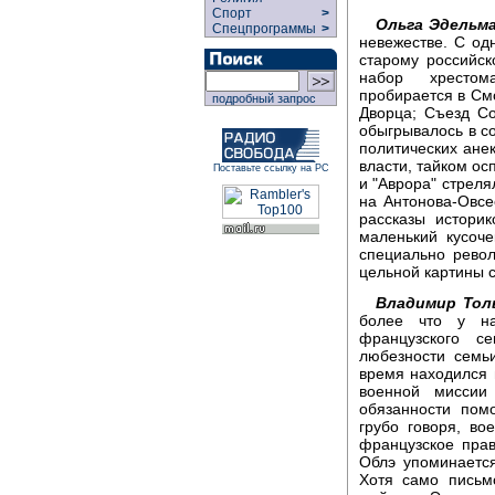
Спорт
>
Ольга Эдельма
Спецпрограммы
>
невежестве. С од
старому российск
набор хрестом
пробирается в См
подробный запрос
Дворца; Съезд Со
обыгрывалось в со
политических анек
власти, тайком ос
Поставьте ссылку на РС
и "Аврора" стреля
на Антонова-Овсе
рассказы историк
маленький кусоче
специально рево
цельной картины с
Владимир Тол
более что у на
французского с
любезности семь
время находился в
военной миссии
обязанности пом
грубо говоря, в
французское прав
Облэ упоминается
Хотя само письм