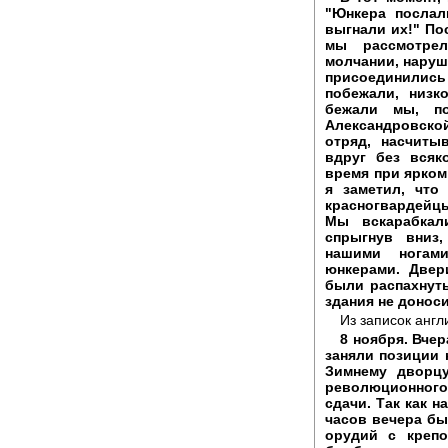
"Юнкера послал
выгнали их!" По
мы рассмотре
молчании, наруш
присоединились
побежали, низк
бежали мы, по
Александровской
отряд, насчиты
вдруг без всяк
время при ярком
я заметил, что
красногвардейц
Мы вскарабкал
спрыгнув вниз
нашими ногам
юнкерами. Двер
были распахнуты
здания не доноси
Из записок анг
8 ноября. Вче
заняли позиции 
Зимнему дворцу
революционног
сдачи. Так как н
часов вечера бы
орудий с крепо