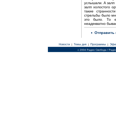
услышали. А залп
залп холостого ор
такие странност
стрельбы было мн
это было. То е
неадекватно быва
Отправить 
Новости
Темы дня
Программы
Эфи
|
|
|
c 2004 Радио Свобода / Ради