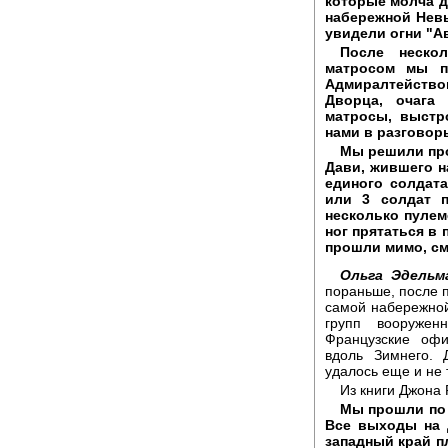
которые молча д
набережной Невы
увидели огни "А
После неско
матросом мы п
Адмиралтейством
Дворца, очага
матросы, выстр
нами в разговор
Мы решили про
Дави, жившего н
единого солдат
или 3 солдат 
несколько пулем
ног прятаться в
прошли мимо, см
Ольга Эдельм
пораньше, после п
самой набережной
групп вооружен
Французские оф
вдоль Зимнего. 
удалось еще и не 
Из книги Джона
Мы прошли по 
Все выходы на 
западный край 