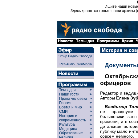
Ищите наши новы
Здесь хранятся только наши архивы (
Эфир Радио Свобода
|
Документы
RealAudio
WinMedia
Октябрьск
офицеров
Темы дня
>
Редактор и ведущ
Наши гости
>
Авторы
Елена Зу
Права человека
>
Россия
>
Владимир Тол
Время и Мир
>
не празднуем 
СМИ
>
История и
>
большевики, залп
современность
>
времени, и в созн
Культура
>
детальная истори
Медицина
>
публику мало инте
Образование
>
совсем немного.
Религия
>