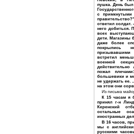
пушка. День был
Государственног
с примкнутыми
правительство?
ответил солдат. 
него добиться. 
всех выступаю
дети. Магазины 
даже более сп
покрылись н
призывавшими 
встретил меньш
военной секц
действительно 
пожал плечами
большевики и мо
не удержать ее. 
на этом они сорв
Из письма майо
К 15 часам я 
принял г-н Лин
Керенский от
остальные ос
иностранных дел
В 16 часов, пр
мы с английск
русскими часов