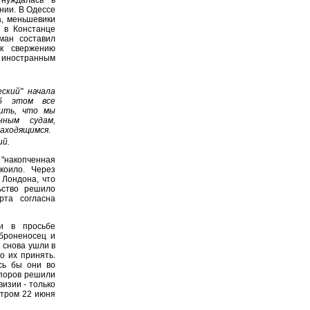
ынии. В Одессе
а, меньшевики
 в Констанце
ман составил
к свержению
 иностранным
ский" начала
об этом все
вить, что мы
нным судам,
находящимся.
ий.
 "накопченная
коило. Через
 Лондона, что
ьство решило
рта согласна
и в просьбе
 броненосец и
 снова ушли в
о их принять.
сь бы они во
споров решили
изии - только
Утром 22 июня