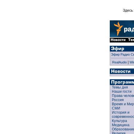
Здесь 
Эфир Радио С
|
RealAudio
Wi
Темы дня
Наши гости
Права чело
Россия
Время и Ми
СМИ
История и
современно
Культура
Медицина
Образован
Религия