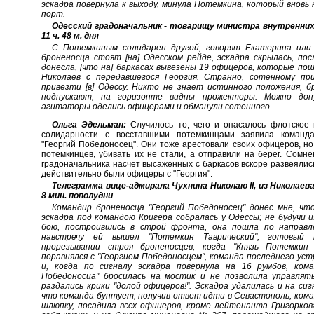
эскадра повернула к выходу, минула Потемкина, который вновь
порт.
Одесский градоначальник - товарищу министра внутренних 
11 ч. 48 м. дня
С Потемкиным солидарен другой, говорят Екатерина или 
броненосца стоят [на] Одесском рейде, эскадра скрылась, по
донесла, [что на] баркасах вывезены 19 офицеров, которые пош
Николаев с передавшегося Георгия. Странно, сотенному пр
привезти [в] Одессу. Никто не знает истинного положения, б
подпускают, на горизонте видны прожекторы. Можно доп
агитаторы оделись офицерами и обманули сотенного.
Ольга Эдельман:
Случилось то, чего и опасалось флотское 
солидарности с восставшими потемкинцами заявила команд
"Георгий Победоносец". Они тоже арестовали своих офицеров, но,
потемкинцев, убивать их не стали, а отправили на берег. Сомне
градоначальника насчет высаженных с баркасов вскоре развеялись
действительно были офицеры с "Георгия".
Телеграмма вице-адмирала Чухнина Николаю II, из Николаева,
8 мин. пополудни
Командир броненосца "Георгий Победоносец" донес мне, что
эскадра под командою Кригера собралась у Одессы; не будучи 
бою, построившись в строй фронта, она пошла по направл
навстречу ей вышел "Потемкин Таврический", готовый
прорезывании строя броненосцев, когда "Князь Потемкин 
поравнялся с "Георгием Победоносцем", команда последнего ус
и, когда по сигналу эскадра повернула на 16 румбов, кома
Победоносца" бросилась на мостик и не позволила управлять
раздались крики "долой офицеров!". Эскадра удалилась и на сигн
что команда бунтует, получив ответ идти в Севастополь, ком
шлюпку, посадила всех офицеров, кроме лейтенанта Григорков