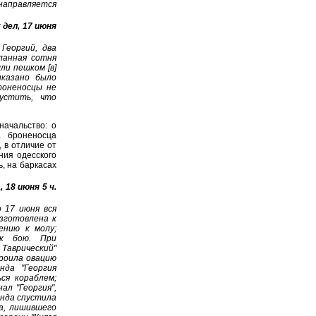
 направляется
дел, 17 июня
Георгий, два
сланная сотня
ли пешком [в]
иказано было
роненосцы не
устить, что
начальство: о
а броненосца
 в отличие от
ния одесского
, на баркасах
 18 июня 5 ч.
 17 июня вся
изготовлена к
ению к молу;
 к бою. При
Таврический"
троила овацию
нда "Георгия
ся кораблем;
ал "Георгия",
анда спустила
а, лишившего