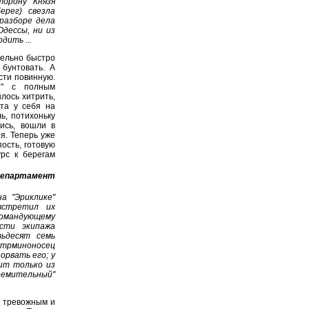
торону "Князя
ерег) свезла
 разборе дела
Одессы, ни из
дить ...
тельно быстро
бунтовать. А
сти повинную.
н" с полным
лось хитрить,
нта у себя на
ь, потихоньку
ись, вошли в
я. Теперь уже
ость, готовую
урс к берегам
Департамент
а "Эриклике"
встретил их
командующему
сти экипажа
тьдесят семь
рминоносец
орвать его; у
ит только из
емительный"
 тревожным и