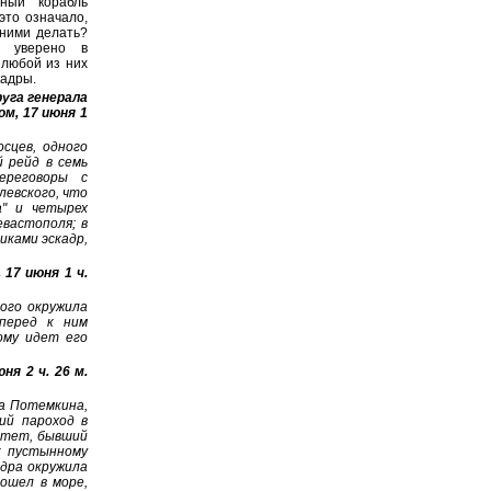
ный корабль
это означало,
 ними делать?
о уверено в
 любой из них
кадры.
уга генерала
м, 17 июня 1
сцев, одного
 рейд в семь
ереговоры с
левского, что
а" и четырех
евастополя; в
иками эскадр,
17 июня 1 ч.
ого окружила
перед к ним
ому идет его
ня 2 ч. 26 м.
на Потемкина,
ий пароход в
итет, бывший
к пустынному
адра окружила
ошел в море,