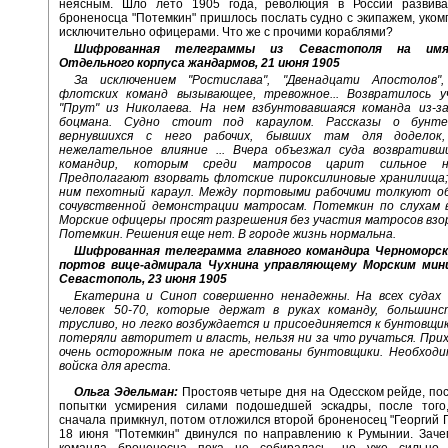
неясным. Шло лето 1905 года, революция в России развива
броненосца "Потемкин" пришлось послать судно с экипажем, уко
исключительно офицерами. Что же с прочими кораблями?
Шифрованная телеграммы из Севастополя на имя
Отдельного корпуса жандармов, 21 июня 1905
За исключением "Ростислава", "Двенадцати Апостолов"
флотских команд вызывающее, тревожное... Возвратилось у
"Прут" из Николаева. На нем взбунтовавшаяся команда из-з
боцмана. Судно стоит под караулом. Рассказы о бунт
вернувшихся с него рабочих, бывших там для доделок,
нежелательное влияние ... Вчера объезжал суда возвративш
командир, которым среди матросов царит сильное не
Предполагают взорвать флотские пироксилиновые хранилища;
ним пехотный караул. Между портовыми рабочими толкуют о
сочувственной демонстрации матросам. Потемкин по слухам 
Морские офицеры просят разрешения без участия матросов взо
Потемкин. Решения еще нет. В городе жизнь нормальна.
Шифрованная телеграмма главного командира Черноморс
портов вице-адмирала Чухнина управляющему Морским мин
Севастополь, 23 июня 1905
Екатерина и Синоп совершенно ненадежны. На всех судах
человек 50-70, которые держат в руках команду, большинс
трусливо, но легко возбуждается и присоединяется к бунтовщ
потеряли авторитет и власть, нельзя ни за что ручаться. Пр
очень осторожным пока не арестованы бунтовщики. Необходи
войска для ареста.
Ольга Эдельман:
Простояв четыре дня на Одесском рейде, по
попытки усмирения силами подошедшей эскадры, после того,
сначала примкнул, потом отложился второй броненосец "Георгий 
18 июня "Потемкин" двинулся по направлению к Румынии. Заче
команда броненосца пока не собиралась, но уже сильно 