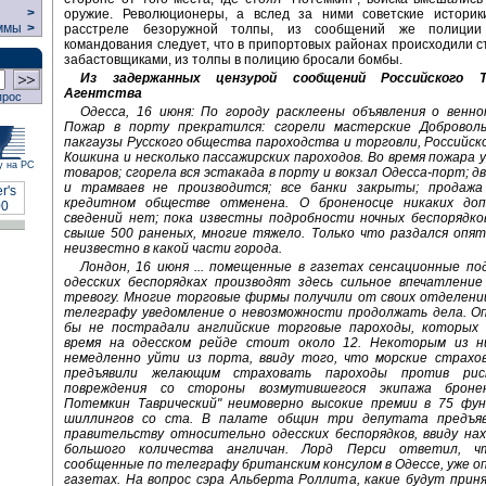
>
оружие. Революционеры, а вслед за ними советские историк
ммы
>
расстреле безоружной толпы, из сообщений же полиции
командования следует, что в припортовых районах происходили с
забастовщиками, из толпы в полицию бросали бомбы.
Из задержанных цензурой сообщений Российского Т
Агентства
прос
Одесса, 16 июня: По городу расклеены объявления о венно
Пожар в порту прекратился: сгорели мастерские Добровол
пакгаузы Русского общества пароходства и торговли, Российс
Кошкина и несколько пассажирских пароходов. Во время пожара 
у на РС
товаров; сгорела вся эстакада в порту и вокзал Одесса-порт; д
и трамваев не производится; все банки закрыты; продаж
кредитном обществе отменена. О броненосце никаких доп
сведений нет; пока известны подробности ночных беспорядков
свыше 500 раненых, многие тяжело. Только что раздался опят
неизвестно в какой части города.
Лондон, 16 июня ... помещенные в газетах сенсационные по
одесских беспорядках производят здесь сильное впечатлени
тревогу. Многие торговые фирмы получили от своих отделений
телеграфу уведомление о невозможности продолжать дела. Оп
бы не пострадали английские торговые пароходы, которых
время на одесском рейде стоит около 12. Некоторым из н
немедленно уйти из порта, ввиду того, что морские страхо
предъявили желающим страховать пароходы против ри
повреждения со стороны возмутившегося экипажа бронен
Потемкин Таврический" неимоверно высокие премии в 75 фун
шиллингов со ста. В палате общин три депутата предъяв
правительству относительно одесских беспорядков, ввиду на
большого количества англичан. Лорд Перси ответил, чт
сообщенные по телеграфу британским консулом в Одессе, уже о
газетах. На вопрос сэра Альберта Роллита, какие будут прин