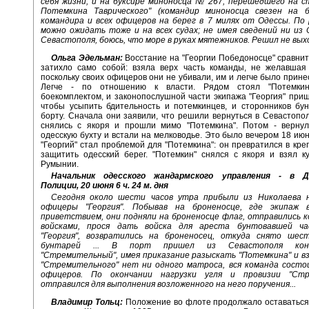
себя жизни, и на буксире миноносца № 267, перешедшего на с
Потемкина Таврического" (командир миноносца свезен на б
командира и всех офицеров на берег в 7 милях от Одессы. По
можно ожидать тоже и на всех судах; не имея сведений ни из 
Севастополя, боюсь, что море в руках мятежников. Решил не выхо
Ольга Эдельман:
Восстание на "Георгии Победоносце" сравни
затихло само собой: взяла верх часть команды, не желавшая 
поскольку своих офицеров они не убивали, им и легче было прине
Легче - по отношению к власти. Рядом стоял "Потемки
боекомплектом, и законопослушной части экипажа "Георгия" приш
чтобы усыпить бдительность и потемкинцев, и сторонников бу
борту. Сначала они заявили, что решили вернуться в Севастопол
снялись с якоря и прошли мимо "Потемкина". Потом - вернул
одесскую бухту и встали на мелководье. Это было вечером 18 июн
"Георгий" стал проблемой для "Потемкина": он превратился в креп
защитить одесский берег. "Потемкин" снялся с якоря и взял к
Румынии.
Начальник одесского жандармского управления - в 
Полиции, 20 июня 6 ч. 24 м. дня
Сегодня около шести часов утра прибыли из Николаева н
офицеры "Георгия". Побывав на броненосце, где экипаж 
приветствием, они подняли на броненосце флаг, отправились 
войсками, прося дать войска для ареста бунтовавшей ча
"Георгия", возвратились на броненосец, откуда снято шес
бунтарей ... В порт пришел из Севастополя конт
"Стремительный", имея приказание разыскать "Потемкина" и вз
"Стремительного" нет ни одного матроса, вся команда состо
офицеров. По окончании нагрузки угля и провизии "Стр
отправился для выполнения возложенного на него поручения...
Владимир Тольц:
Положение во флоте продолжало оставаться