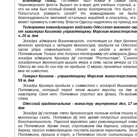
Владимир Тольц:
"Потемкин" был новый и самый силь
Черноморского флота. Вышел он в море для учебных стрельб, а 
что на нем был полный боевой запас боеприпасов. Что было с
Попытаться усмирить силой? Но командование не был
благонадежности экипажей остальных кораблей и опасалось, что
может примкнуть к мятежу. Власти Одессы надеялись на приход эс
Телеграмма командующего войсками Одесского военного окр
от кавалерии Каханова управляющему Морским министерство
ч. 20 м. дня
Эскадра адмирала Вишневецкого, состоящая из двух бронено
минного крейсера и четырех миноносцев, прибыла на Одесский
часов утра семнадцатого; стоит на рейде и ведет п
Потемкиным. Только что получил телеграмму от адмирала Дани
эскадра адмирала Кригера [в] составе "Ростислава", "Синоп
эскадренных миноносцев вышла вчера в семь часов вечера из С
Одессу же она до сих пор не прибыла. О мерах, принятых начальн
мне не известно.
Генерал Каханов - управляющему Морским министерством, 
59 м. дня
Эскадра Кригера прибыла и совместно с эскадрой Вишневецк
Потемкина, который перед этим вышел версты на две в
навстречу. Огня нет. Потемкин спустил все флаги. По-видим
сдача.
Одесский градоначальник - министру внутренних дел, 17 ию
дня
Эскадра [в] составе пяти броненосцев полным ходом пошла 
миноносцы сзади. Потемкин [в] это время отпустил английск
Константинополь. Пароход вероятно увез революционный ком
на Потемкине. Кроме того, спустившем два баркаса, идущих 
берегу, просил командующего послать казаков переловить. Эск
Потемкина, прошла в порт, а Потемкин после сигнализации п