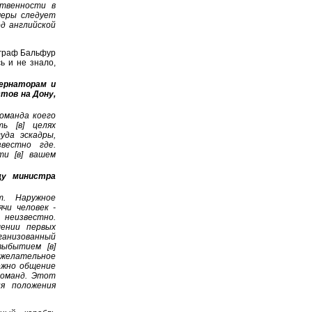
ственности в
меры следует
д английской
 граф Бальфур
ь и не знало,
ернаторам и
тов на Дону,
оманда коего
ть [в] целях
уда эскадры,
вестно где.
ти [в] вашем
щу министра
т. Наружное
чи человек -
неизвестно.
шении первых
рганизованный
выбытием [в]
ежелательное
ежно общение
 команд. Этот
я положения