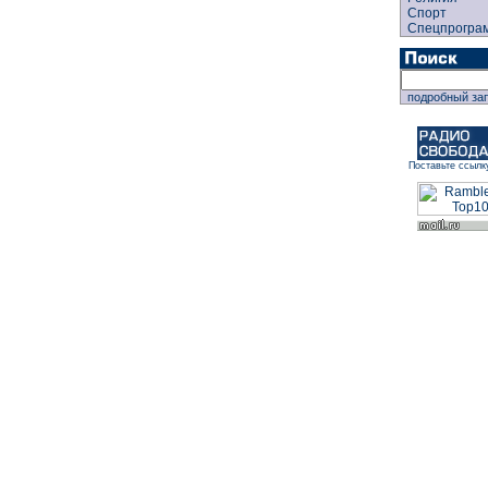
Спорт
Спецпрогра
подробный за
Поставьте ссылк