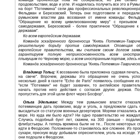
продовольствии, воде и угле. И надеялась получить все это в Рум
на борт "Потемкина" сели два профессиональных революционер
Фельдман и Березовский. Теперь они подготовили и передали
румынским властям два воззвания от имени команды: Фельд
"Обращение ко всему цивилизованному миру" с призывом 
самодержавия, Березовский - более практичное "Обращение к
державам".
Ко всем европейским державам.
Команда эскадренного броненосца "Князь Потемкин-Тавриче
решительную борьбу против самодержавия. Оповещая 
европейские правительства, мы считаем своим долгом зая
гарантируем полную неприкосновенность всем иностра
плывущим по Черному морю, и всем иностранным портам, здесь 
Команда эскадренного броненосца "Князь Потемкин-Таврическ
Владимир Тольц:
К воззванию была приложена судовая печать,
на свече". Впрочем, державы это обращение не очень успо
несколько дней в газете "Echo de Paris" появилось сообщение из
"если "Потемкин" не будет захвачен, то английское правител
начать против него действия с согласия других держав. По
пропустить для этой цели флот через Босфор".
Ольга Эдельман:
Между тем румынские власти отказал
потемкинцев дать провизию, воду и уголь, а предложили сдать
высадиться со статусом военных дезертиров. Моряки отказались и
море. Но куда им было идти? Ни одно правительство не жаждал
Случись подобный бунт лет, скажем, на 300 раньше - подали
флибустьеры. А теперь времена были не те... После некоторых 
идти в Феодосию. Положение-то становилось все сложнее. Из пров
сухари, пресную воду добывали опреснителем, уголь на исходе. 
они подошли к Феодосии.