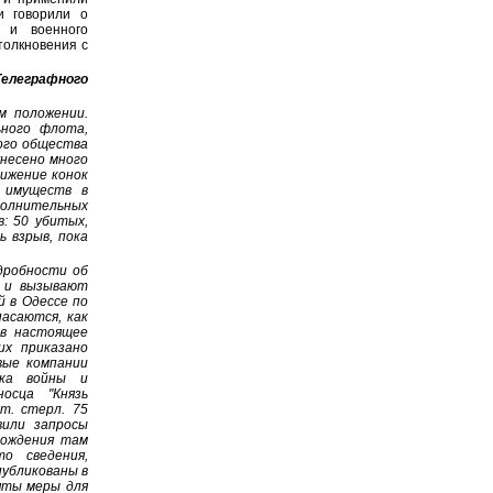
и говорили о
 и военного
толкновения с
елеграфного
м положении.
ьного флота,
кого общества
унесено много
вижение конок
а имуществ в
олнительных
: 50 убитых,
ь взрыв, пока
дробности об
е и вызывают
 в Одессе по
асаются, как
 в настоящее
их приказано
вые компании
ска войны и
осца "Князь
т. стерл. 75
или запросы
хождения там
о сведения,
публикованы в
яты меры для