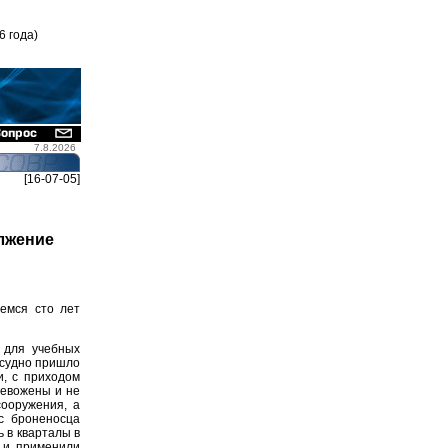
6 года)
7.8.2026
[16-07-05]
лжение
емся сто лет
 для учебных
и судно пришло
и, с приходом
ревожены и не
сооружения, а
 с броненосца
ь в кварталы в
ь и применили