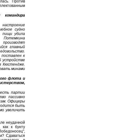
лась. Против
мплектованным
 командира
, настроение
чебное судно
а пищи убила
е Потемкина
 производят
ийся главный
довольство.
 поставлен к
б устройстве
в Кюстендже.
рвать минами
кого флота и
истерством,
 есть партии
тво пассивно
икам. Офицеры
иходится быть
мо увеличить
сле неудачной
 как к бунту
Победоносец",
м? Сдаваться
нуждалась в