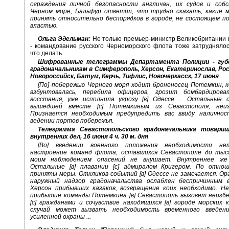
ограждения личной безопасности англичан, их судов и соб
Черном море, Бальфур ответил, что трудно сказать, какие 
принять относительно беспорядков в городе, не состоящем по
властью.
Ольга Эдельман:
Не только премьер-министр Великобритании
- командование русского Черноморского флота тоже затруднялос
что делать.
Шифрованные телеграммы Департамента Полиции - губ
градоначальникам в Симферополь, Херсон, Екатеринослав, Рос
Новороссийск, Батум, Керчь, Тифлис, Новочеркасск, 17 июня
[По] побережью Черного моря ходит броненосец Потемкин, к
взбунтовалась, перебила офицеров, грозит бомбардирова
восстания, уже исполнила угрозу [в] Одессе ... Остальные с
вышедшей вместе [с] Потемкиным из Севастополя, неиз
Признается необходимым предупредить вас ввиду наличнос
ведении портов побережья.
Телеграмма Севастопольского градоначальника товари
внутренних дел, 16 июня 4 ч. 30 м. дня
[Во] введении военного положения необходимости не
настроение команд флота, оставшихся Севастополе до тыся
моим наблюдением опасений не внушает. Внутреннее же 
Остальные [в] плавании [с] адмиралом Кригером. По отно
приняты меры. Откликов событий [в] Одессе не замечается. О
наружный надзор градоначальства ослаблен беспричинным 
Херсон прибывших казаков, возвращение коих необходимо. Н
прибытие команды Потемкина [в] Севастополь вызовет неизб
[с] гражданами и сочувствие находящихся [в] городе морских
случай может вызвать необходимость временного введени
усиленной охраны ...