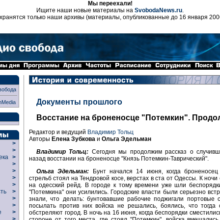
Мы переехали!
Ищите наши новые материалы на
SvobodaNews.ru
.
хранятся только наши архивы (материалы, опубликованные до 16 января 200
вобода
Документы прошлого
nMedia
Восстание на броненосце "Потемкин". Продо
Редактор и ведущий
Владимир Тольц
Авторы
Елена Зубкова
и
Ольга Эдельман
>
>
Владимир Тольц:
Сегодня мы продолжим рассказ о случивш
века
>
назад восстании на броненосце "Князь Потемкин-Таврический".
>
р
>
Ольга Эдельман:
Бунт начался 14 июня, когда броненосец
>
стрельб стоял на Тендровой косе, верстах в ста от Одессы. К ноч
>
на одесский рейд. В городе к тому времени уже шли беспорядк
сть
>
"Потемкина" они усилились. Городские власти были серьезно вст
>
знали, что делать: бунтовавшие рабочие поджигали портовые 
>
посылать против них войска не решались, боялись, что тогда
ие
>
обстреляют город. В ночь на 16 июня, когда беспорядки сместилис
>
стороне от того места, где стоял "Потемкин", войска вмешалис