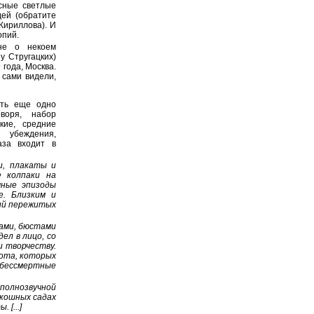
асные светлые
дей (обратите
Кириллова). И
опий.
не о некоем
у Стругацких)
 года, Москва.
 сами видели,
сть еще одно
оворя, набор
кие, средние
 убеждения,
аза входит в
и, плакаты и
е колпаки на
чные эпизоды
е. Близким и
ий пережитых
ами, бюстами
дел в лицо, со
и творчеству.
сота, которых
 бессмертные
и полнозвучной
оскошных садах
 [...]