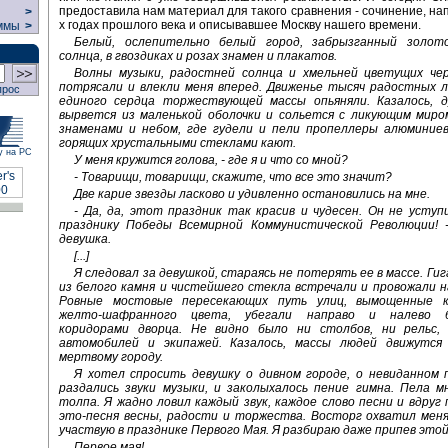
предоставила нам материал для такого сравнения - сочинение, нап
>
х годах прошлого века и описывавшее Москву нашего времени.
ммы
>
Белый, ослепительно белый город, забрызганный золот
солнца, в гвоздиках и розах знамен и плакатов.
Волны музыки, радостней солнца и хмельней цветущих чере
потрясали и влекли меня вперед. Движенье тысяч радостных л
прос
единого сердца торжествующей массы опьяняли. Казалось, 
вырвется из маленькой оболочки и сольется с ликующим миром
знаменами и небом, где гудели и пели пропеллеры алюминиев
горящих хрустальными стеклами кают.
у на РС
У меня кружится голова, - где я и что со мной?
- Товарищи, товарищи, скажите, что все это значит?
Две карие звезды ласково и удивленно остановились на мне.
- Да, да, этот праздник так красив и чудесен. Он не усту
празднику Победы Всемирной Коммунистической Революции! -
девушка.
[...]
Я следовал за девушкой, стараясь не потерять ее в массе. Ги
из белого камня и чистейшего стекла встречали и провожали 
Ровные мостовые пересекающих путь улиц, вымощенные к
желто-шафранного цвета, убегали направо и налево б
коридорами дворца. Не видно было ни столбов, ни рельс,
автомобилей и экипажей. Казалось, массы людей движутся 
мертвому городу.
Я хотел спросить девушку о дивном городе, о невиданном п
раздались звуки музыки, и заколыхалось пение гимна. Пела м
толпа. Я жадно ловил каждый звук, каждое слово песни и вдруг 
это-песня весны, радости и торжества. Восторг охватил меня,
участвую в празднике Первого Мая. Я разбираю даже припев этой
Первое мая!