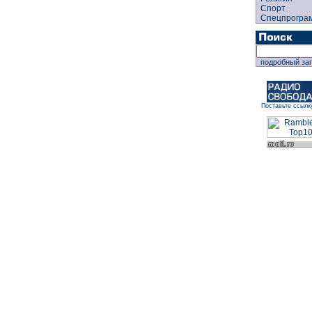
Спорт
Спецпрогра
подробный за
Поставьте ссылк