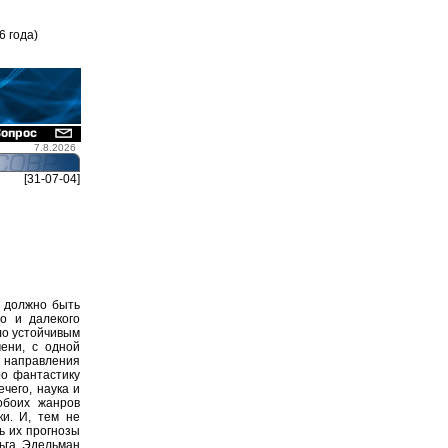
6 года)
7.8.2026
[31-07-04]
м должно быть
о и далекого
ло устойчивым
ени, с одной
х направления
ро фантастику
ечего, наука и
обоих жанров
ки. И, тем не
ь их прогнозы
ьга Эдельман