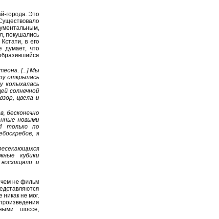
й-города. Это
Существовало
ментальным,
л, покушались
Кстати, в его
 думает, что
образившийся
она. [...] Мы
ору открылась
у колыхалась
щей солнечной
взор, цвела и
в, бесконечно
енные новыми
 И только по
боскребов, я
ресекающихся
жные кубики
 восхищали и
 чем не фильм
дставляются
 никак не мог.
 произведения
ными шоссе,