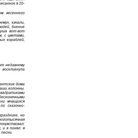
исанное в 20-
ом весеннего
мух, качали,
юдей, биение
душа вот-вот
, с цветами,
ых кораблей,
пит недавнему
 воскликнула
гантские дома
наши колонны.
вадратиками
есконечными
 ни мчащихся
по сказочно-
разднике, но
ноготысячная
почувствовал:
 и я понял: я
 песни.