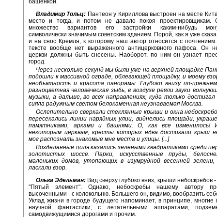
башенкой.
Владимир Тольц:
Пантеон у Кириллова выстроен на месте Кита
место и тогда, и потом не давало покоя проектировщикам. 
множество вариантов его застройки каким-нибудь мону
символически значимым советским зданием. Порой, как я уже сказа
и на снос Кремля, к которому наш автор относится с почтением. 
тексте вообще нет выраженного антицерковного пафоса. Он не
церкви должны быть снесены. Наоборот, по ним он узнает пре
город.
Через несколько секунд мы были уже на верхней площадке Панте
подошли к массивной ограде, облегающей площадку, и моему вз
необъятность и красота панорамы. Глубоко внизу по-прежнем
разноцветная человеческая зыбь, в воздухе реяли звуки волную
музыки, а дальше, во всех направлениях, куда только достигал 
сияла радужным светом белокаменная неузнаваемая Москва.
Ослепительно сверкали стеклянные крыши и окна небоскребо
пересекались линии нарядных улиц, виднелись площади, украш
памятниками, арками и башнями. О, как все изменилось!
некоторым церквам, кресты которых едва достигали крыш не
мог распознать знакомые мне места и улицы. [...]
Возделанные поля казались зелеными квадратиками среди пе
золотистых шоссе. Парки, искусственные пруды, белосне
маленьких домов, утопающих в изумрудной весенней зелени,
ласкали взор.
Ольга Эдельман:
Вид сверху глубоко вниз, крыши небоскребов -
"Пятый элемент". Однако, небоскребы нашему автору пре
высоченными - с колокольню. Большего он, видимо, вообразить себе
Уклад жизни в городе будущего напоминает, в принципе, многие
научной фантастики, с летательными аппаратами, подзем
самодвижущимися дорогами и прочим.