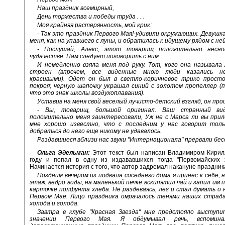
Наш праздник всемирный,
День торжества и победы труда . . .
Моя крайняя растерянность, мой крик:
- Так это праздник Первого Мая!-удивили окружающих. Девушка
меня, как на упавшего с луны, и обратилась к идущему рядом с не
- Послушай, Алекс, этот товарищ положительно несно
чудачестве. Нам следует поговорить с ним.
И немедленно взяла меня под руку. Тот, кого она называла
строен (впрочем, все виденные мною люди казались не
красивыми). Одет он был в светло-коричневое трико просто
покроя; черную шапочку украшал синий с золотом пропеллер (п
что это знак школы воздухоплавания).
Уставив на меня свой веселый лучисто-детский взгляд, он про
- Вы, товарищ, большой оригинал. Ваш странный в
положительно меня заинтересовали, Уж не с Марса ли вы при
мне хорошо известно, что с последним у нас говорит толь
добраться до него еще никому не удавалось.
Раздавшиеся вблизи нас звуки "Интернационала" прервали бес
Ольга Эдельман:
Этот текст был написан Владимиром Кирил
году и попал в одну из издававшихся тогда "Первомайских х
Начинается история с того, что автор задремал накануне праздник
Поздним вечером из подвала соседнего дома я принес к себе,
этаж, ведро воды; на маленькой печке вскипятил чай и запил им 
карточке полфунта хлеба. Не раздеваясь, лег и стал думать 
Первом Мае. Лицо праздника омрачалось тенями наших страдан
холода и голода.
Завтра в клубе "Красная Звезда" мне предстояло выступи
значении Первого Мая. Я обдумывал речь, вспомина