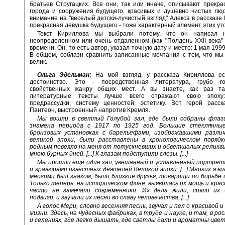
братьев Стругацких. Все они, так или иначе, описывают прекр
города и сооружения будущего, красивых и душевно чистых лю
внимание на "веселый детски-лучистый взгляд" Алекса в рассказе 
прекрасная девушка будущего - тоже характерный элемент этих ут
Текст Кириллова мы выбрали потому, что он написал 
неопределенном или очень отдаленном (как "Полдень XXII века" 
времени. Он, то есть автор, указал точную дату и место: 1 мая 1999
В общем, соблазн сравнить записанные мечтания с тем, что мы
велик.
Ольга Эдельман:
На мой взгляд, у рассказа Кириллова е
достоинство. Это - посредственная литература, грубо г
свойственных жанру общих мест. А вы знаете, как раз та
литературные тексты лучше всего отражают свою эпоху:
предрассудки, систему ценностей, эстетику. Вот герой расск
Пантеон, выстроенный напротив Кремля.
Мы вошли в светлый Голубой зал, где были собраны флаг
знамена периода с 1917 по 1925 год. Большие стеклянны
бронзовых установках с барельефами, изображавшими разли
великой эпохи, были расставлены в хронологическом порядк
родным повеяло на меня от потускневших и обветшалых реликв
мною бурных дней. [...] К глазам подступили слезы. [...]
Мы прошли еще один зал, увешанный и уставленный портрет
и гравюрами известных деятелей Великой эпохи. [...] Многих я ви
многими был знаком, были близкие друзья, товарищи по борьбе 
Только теперь, на историческом фоне, выявилась их мощь и кра
часто не замечали современники. Их дела жили, сияли их
подвиги, и звучали их песни во славу человечества. [...]
А голос Мери, словно весенняя песнь, звучал и пел о красивой 
жизни. Здесь, на чудесных фабриках, в труде и науке, и там, в р
и селениях, где легко дышать, где светлы дали и ароматны цветы.