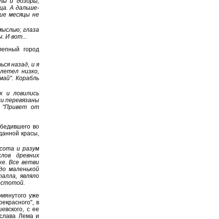
ты и дозоры,
ца. А дальше-
гие месяцы не
мыслью; глаза
 И вот...
лепный город
ся назад, и я
летел низко,
май". Корабль
х и ловились
ли перевязаны
: "Привет от
обедившего во
данной красы,
асота и разум
лов древних
ке. Все ветви
до маленькой
алла, являло
остотой.
омянутого уже
екрасного", в
евского, с ее
слава Лема и