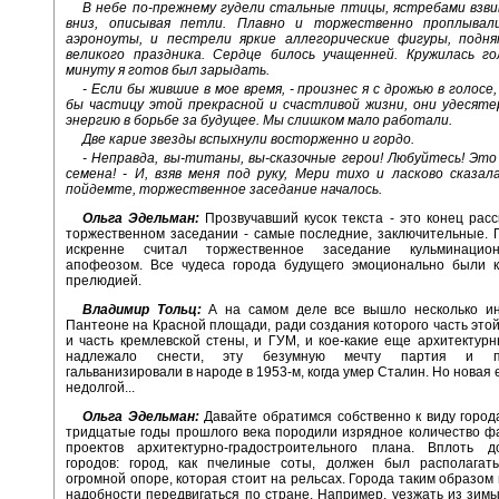
В небе по-прежнему гудели стальные птицы, ястребами взви
вниз, описывая петли. Плавно и торжественно проплывал
аэроноуты, и пестрели яркие аллегорические фигуры, подн
великого праздника. Сердце билось учащенней. Кружилась го
минуту я готов был зарыдать.
- Если бы жившие в мое время, - произнес я с дрожью в голосе
бы частицу этой прекрасной и счастливой жизни, они удесяте
энергию в борьбе за будущее. Мы слишком мало работали.
Две карие звезды вспыхнули восторженно и гордо.
- Неправда, вы-титаны, вы-сказочные герои! Любуйтесь! Эт
семена! - И, взяв меня под руку, Мери тихо и ласково сказал
пойдемте, торжественное заседание началось.
Ольга Эдельман:
Прозвучавший кусок текста - это конец расс
торжественном заседании - самые последние, заключительные. 
искренне считал торжественное заседание кульминацион
апофеозом. Все чудеса города будущего эмоционально были к
прелюдией.
Владимир Тольц:
А на самом деле все вышло несколько ин
Пантеоне на Красной площади, ради создания которого часть этой
и часть кремлевской стены, и ГУМ, и кое-какие еще архитектур
надлежало снести, эту безумную мечту партия и пр
гальванизировали в народе в 1953-м, когда умер Сталин. Но новая
недолгой...
Ольга Эдельман:
Давайте обратимся собственно к виду город
тридцатые годы прошлого века породили изрядное количество ф
проектов архитектурно-градостроительного плана. Вплоть 
городов: город, как пчелиные соты, должен был располагат
огромной опоре, которая стоит на рельсах. Города таким образом 
надобности передвигаться по стране. Например, уезжать из зимы