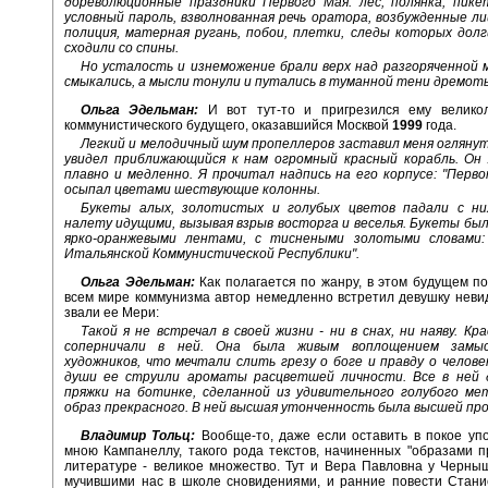
дореволюционные праздники Первого Мая: лес, полянка, пике
условный пароль, взволнованная речь оратора, возбужденные ли
полиция, матерная ругань, побои, плетки, следы которых дол
сходили со спины.
Но усталость и изнеможение брали верх над разгоряченной 
смыкались, а мысли тонули и путались в туманной тени дремоты.
Ольга Эдельман:
И вот тут-то и пригрезился ему велико
коммунистического будущего, оказавшийся Москвой
1999
года.
Легкий и мелодичный шум пропеллеров заставил меня оглянуть
увидел приближающийся к нам огромный красный корабль. Он 
плавно и медленно. Я прочитал надпись на его корпусе: "Перво
осыпал цветами шествующие колонны.
Букеты алых, золотистых и голубых цветов падали с ни
налету идущими, вызывая взрыв восторга и веселья. Букеты бы
ярко-оранжевыми лентами, с тиснеными золотыми словами
Итальянской Коммунистической Республики".
Ольга Эдельман:
Как полагается по жанру, в этом будущем п
всем мире коммунизма автор немедленно встретил девушку неви
звали ее Мери:
Такой я не встречал в своей жизни - ни в снах, ни наяву. Кр
соперничали в ней. Она была живым воплощением замыс
художников, что мечтали слить грезу о боге и правду о челове
души ее струили ароматы расцветшей личности. Все в ней 
пряжки на ботинке, сделанной из удивительного голубого мет
образ прекрасного. В ней высшая утонченность была высшей пр
Владимир Тольц:
Вообще-то, даже если оставить в покое уп
мною Кампанеллу, такого рода текстов, начиненных "образами пр
литературе - великое множество. Тут и Вера Павловна у Черныш
мучившими нас в школе сновидениями, и ранние повести Стани