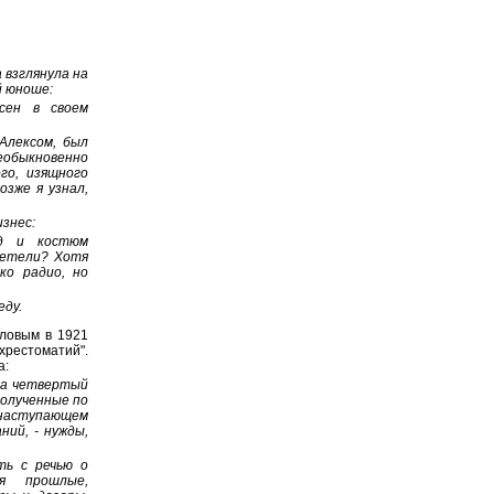
 взглянула на
й юноше:
сен в своем
 Алексом, был
обыкновенно
го, изящного
озже я узнал,
изнес:
ид и костюм
летели? Хотя
ко радио, но
еду.
ловым в 1921
рестоматий".
а:
 на четвертый
полученные по
о наступающем
ий, - нужды,
ть с речью о
я прошлые,