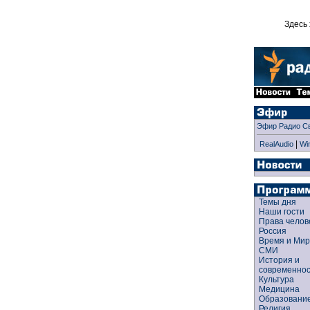
Здесь 
Эфир Радио С
|
RealAudio
Wi
Темы дня
Наши гости
Права чело
Россия
Время и Ми
СМИ
История и
современно
Культура
Медицина
Образован
Религия