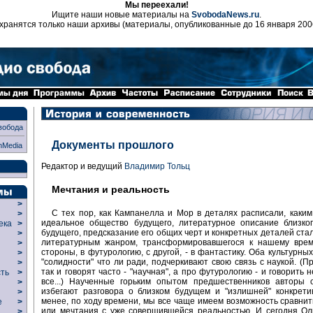
Мы переехали!
Ищите наши новые материалы на
SvobodaNews.ru
.
хранятся только наши архивы (материалы, опубликованные до 16 января 200
вобода
Документы прошлого
nMedia
Редактор и ведущий
Владимир Тольц
Мечтания и реальность
>
С тех пор, как Кампанелла и Мор в деталях расписали, каки
>
идеальное общество будущего, литературное описание близког
века
>
будущего, предсказание его общих черт и конкретных деталей ста
>
литературным жанром, трансформировавшегося к нашему врем
р
>
стороны, в футурологию, с другой, - в фантастику. Оба культурны
>
"солидности" что ли ради, подчеркивают свою связь с наукой. (П
>
так и говорят часто - "научная", а про футурологию - и говорить н
сть
>
все...) Наученные горьким опытом предшественников авторы 
>
избегают разговора о близком будущем и "излишней" конкрети
>
менее, по ходу времени, мы все чаще имеем возможность сравнит
ие
>
или мечтания с уже совершившейся реальностью. И сегодня Ол
>