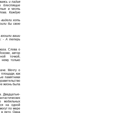
ваясь и падая
и блестящие
ятые в честь
лова. Каждую
, -видели хоть
рили бы свою
о взошли ваши
а: - А теперь
каза. Слова о
Похоже, автор
ной точкой,
 нему только
аче. Мечту о
 площади, как
ные памятники
авительство
 ее жизнь была
а. Двадцатые-
антастических
до мобильных
ься на одной
могут по мере
 в лето. Одна