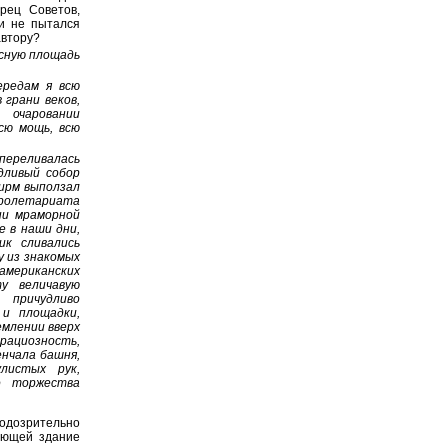
рец Советов,
 и не пытался
автору?
асную площадь
ередам я всю
 грани веков,
 очаровании
сю мощь, всю
переливалась
удливый собор
ирм выползал
олетариата
ни мраморной
е в наши дни,
ик сливались
у из знакомых
американских
у величавую
причудливо
 и площадки,
млении вверх
ациозность,
енчала башня,
листых рук,
о торжества
одозрительно
чающей здание