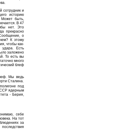
ва.
й сотрудник и
щего историю
. Может быть,
лючается. В 47
мбы нет. Это
нда прекрасно
 Сообщение, о
 чем? К этому
я, чтобы как-
 удара. Есть
было заложено
й. То есть вы
таточно много
итический блеф
блеф. Мы ведь
ерти Сталина.
полигоне под
 СССР ядерным
тета - Берия,
онимаю, себе
овека. На тот
аблюдениях за
 последствия