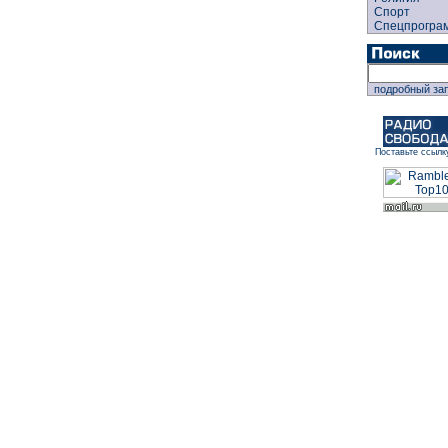
Спорт
Спецпрогра
подробный за
Поставьте ссылк