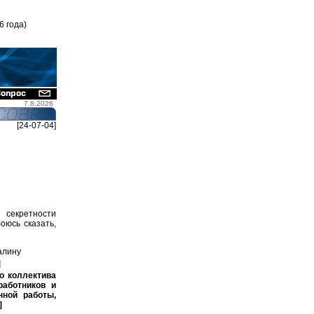
6 года)
7.8.2026
[24-07-04]
 секретности
оюсь сказать,
алину
]
о коллектива
работников и
нной работы,
]