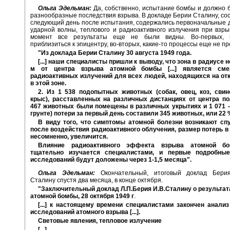
Ольга Эдельман:
Да, собственно, испытание бомбы и должно 
разнообразные последствия взрыва. В докладе Берии Сталину, со
следующий день после испытания, содержались первоначальные 
ударной волны, теплового и радиоактивного излучения при взры
момент все результаты еще не были видны. Во-первых, 
приблизиться к эпицентру, во-вторых, какие-то процессы еще не пр
"Из доклада Берии Сталину 30 августа 1949 года.
[...] наши специалисты пришли к выводу, что зона в радиусе н
м от центра взрыва атомной бомбы [...] является сме
радиоактивных излучений для всех людей, находящихся на от
в этой зоне.
2. Из 1 538 подопытных животных (собак, овец, коз, свине
крыс), расставленных на различных дистанциях от центра пол
467 животных были помещены в различных укрытиях и 1 071 -
грунте) потери за первый день составили 345 животных, или 22 
В виду того, что симптомы атомной болезни возникают спу
после воздействия радиоактивного облучения, размер потерь 
несомненно, увеличится.
Влияние радиоактивного эффекта взрыва атомной б
тщательно изучается специалистами, и первые подробные
исследований будут доложены через 1-1,5 месяца".
Ольга Эдельман:
Окончательный, итоговый доклад Бери
Сталину спустя два месяца, в конце октября.
"Заключительный доклад Л.П.Берия И.В.Сталину о результат
атомной бомбы, 28 октября 1949 г
.
[...] к настоящему времени специалистами закончен анализ
исследований атомного взрыва [...].
Световые явления, тепловое излучение
[...]