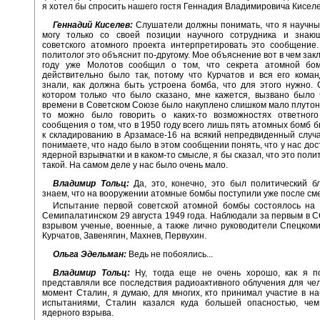
я хотел бы спросить нашего гостя Геннадия Владимировича Киселе
Геннадий Киселев:
Слушатели должны понимать, что я научны
могу только со своей позиции научного сотрудника и знаю
советского атомного проекта интерпретировать это сообщение
политолог это объяснит по-другому. Мое объяснение вот в чем зак
году уже Молотов сообщил о том, что секрета атомной бо
действительно было так, потому что Курчатов и вся его кома
знали, как должна быть устроена бомба, что для этого нужно.
котором только что было сказано, мне кажется, вызвано было
времени в Советском Союзе было накуплено слишком мало плутони
то можно было говорить о каких-то возможностях ответного
сообщения о том, что в 1950 году всего лишь пять атомных бомб 
к складированию в Арзамасе-16 на всякий непредвиденный случа
понимаете, что надо было в этом сообщении понять, что у нас дос
ядерной взрывчатки и в каком-то смысле, я бы сказал, что это пол
такой. На самом деле у нас было очень мало.
Владимир Тольц:
Да, это, конечно, это был политический 
знаем, что на вооружении атомные бомбы поступили уже после см
Испытание первой советской атомной бомбы состоялось на 
Семипалатинском 29 августа 1949 года. Наблюдали за первым в
взрывом ученые, военные, а также лично руководители Спецкоми
Курчатов, Завенягин, Махнев, Первухин.
Ольга Эдельман:
Ведь не побоялись...
Владимир Тольц:
Ну, тогда еще не очень хорошо, как я п
представляли все последствия радиоактивного облучения для чел
момент Сталин, я думаю, для многих, кто принимал участие в н
испытаниями, Сталин казался куда большей опасностью, чем
ядерного взрыва.