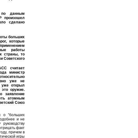
 по данным
Р произошел
ыло сделано
боты больших
рог, которые
применением
вные работы
х страны, то
ми Советского
АСС считает
ода министр
тносительно
авно уже не
з уже открыл
 это оружие.
о заявление
деть атомным
оветский Союз
я о "больших
подобнее и не
у руководству
отрицать факт
оду, причем в
тической игры