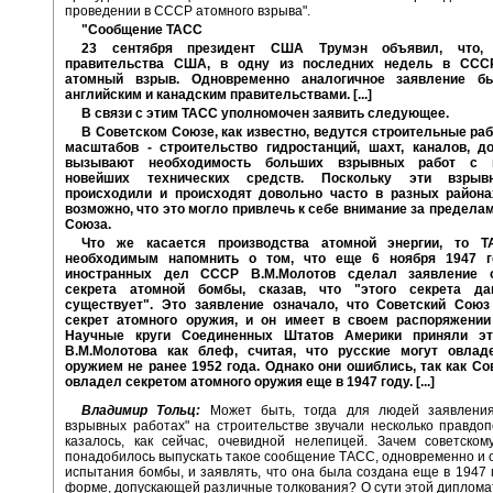
проведении в СССР атомного взрыва".
"Сообщение ТАСС
23 сентября президент США Трумэн объявил, что,
правительства США, в одну из последних недель в ССС
атомный взрыв. Одновременно аналогичное заявление б
английским и канадским правительствами. [...]
В связи с этим ТАСС уполномочен заявить следующее.
В Советском Союзе, как известно, ведутся строительные ра
масштабов - строительство гидростанций, шахт, каналов, до
вызывают необходимость больших взрывных работ с 
новейших технических средств. Поскольку эти взры
происходили и происходят довольно часто в разных района
возможно, что это могло привлечь к себе внимание за предела
Союза.
Что же касается производства атомной энергии, то Т
необходимым напомнить о том, что еще 6 ноября 1947 г
иностранных дел СССР В.М.Молотов сделал заявление о
секрета атомной бомбы, сказав, что "этого секрета д
существует". Это заявление означало, что Советский Сою
секрет атомного оружия, и он имеет в своем распоряжении
Научные круги Соединенных Штатов Америки приняли эт
В.М.Молотова как блеф, считая, что русские могут овла
оружием не ранее 1952 года. Однако они ошиблись, так как С
овладел секретом атомного оружия еще в 1947 году. [...]
Владимир Тольц:
Может быть, тогда для людей заявлени
взрывных работах" на строительстве звучали несколько правдо
казалось, как сейчас, очевидной нелепицей. Зачем советском
понадобилось выпускать такое сообщение ТАСС, одновременно и 
испытания бомбы, и заявлять, что она была создана еще в 1947 г
форме, допускающей различные толкования? О сути этой диплома