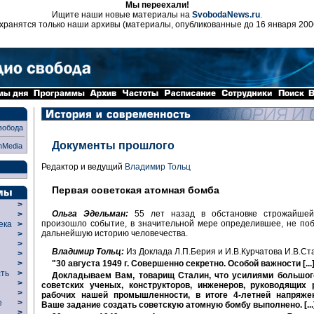
Мы переехали!
Ищите наши новые материалы на
SvobodaNews.ru
.
хранятся только наши архивы (материалы, опубликованные до 16 января 200
вобода
Документы прошлого
nMedia
Редактор и ведущий
Владимир Тольц
Первая советская атомная бомба
>
Ольга Эдельман:
55 лет назад в обстановке строжайшей
>
произошло событие, в значительной мере определившее, не поб
века
>
дальнейшую историю человечества.
>
р
>
Владимир Тольц:
Из Доклада Л.П.Берия и И.В.Курчатова И.В.Ст
>
"30 августа 1949 г. Совершенно секретно. Особой важности [...
>
сть
>
Докладываем Вам, товарищ Сталин, что усилиями большог
>
советских ученых, конструкторов, инженеров, руководящих 
>
рабочих нашей промышленности, в итоге 4-летней напряже
ие
>
Ваше задание создать советскую атомную бомбу выполнено. [...
>