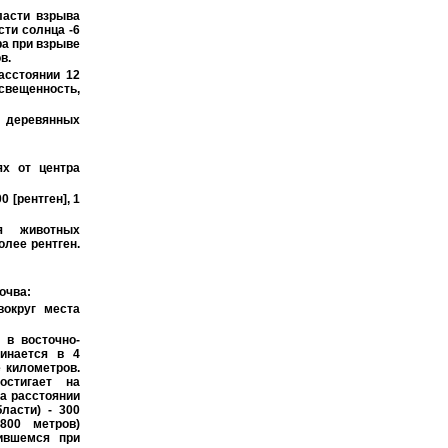
ласти взрыва
сти солнца -6
ра при взрыве
в.
асстоянии 12
вещенность,
 деревянных
ях от центра
0 [рентген], 1
я животных
олее рентген.
очва:
вокруг места
 в восточно-
чинается в 4
е километров.
остигает на
на расстоянии
ласти) - 300
800 метров)
ившемся при