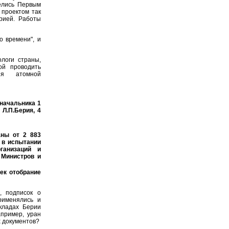
елись Первым
 проектом так
рией. Работы
о времени", и
ологи страны,
ой проводить
ия атомной
начальника 1
Л.П.Берия, 4
аны от 2 883
 в испытании
рганизаций и
 Министров и
ек отобрание
, подписок о
рименялись и
кладах Берии
пример, уран
х документов?