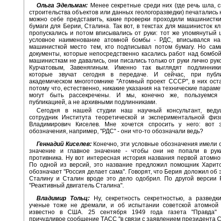
Ольга Эдельман:
Менее секретные среди них (где речь шла, с
строительства объектов или данных геологоразведки) печатались 
можно себе представить, какие проверки проходили машинистк
бумаги для Берии, Сталина. Так вот, в текстах для машинисток к
пропускались и потом вписывались от руки: тот же упомянутый
условное наименование атомной бомбы - РДС, вписывался на
машинисткой место тем, кто подписывал потом бумагу. Но сам
документы, которые непосредственно касались работ над бомбой
машинисткам не давались, они писались только от руки лично рук
Курчатовым, Завенягиным. Именно так выглядят подлинники
которые звучат сегодня в передаче. И сейчас, при публ
академическом многотомнике "Атомный проект СССР", в них ост
потому что, естественно, никакие указания на технические парам
могут быть рассекречены. И мы, конечно же, пользуемся
публикацией, а не архивными подлинниками.
Сегодня в нашей студии наш научный консультант, вед
сотрудник Института теоретической и экспериментальной физ
Владимирович Киселев. Мне хочется спросить у него: вот 
обозначения, например, "РДС" - они что-то обозначали ведь?
Геннадий Киселев:
Конечно, эти условные обозначения имели
значение и главное значение - чтобы они не попали в рук
противника. Ну вот интересная история названия первой атомн
По одной из версий, это название предложил помощник Харит
обозначает "Россия делает сама". Говорят, что Берия доложил об 
Сталину и Сталин вроде это дело одобрил. По другой версии 
"Реактивный двигатель Сталина".
Владимир Тольц:
Ну, секретность секретностью, а развед
ученые тоже не дремали, и об испытании советской атомной
известно в США. 25 сентября 1949 года газета "Правда" 
причудливое сообщение ТАСС "в связи с заявлением президента 