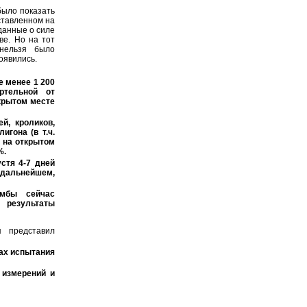
было показать
ставленном на
данные о силе
ве. Но на тот
нельзя было
оявились.
е менее 1 200
ртельной от
крытом месте
й, кроликов,
игона (в т.ч.
 на открытом
%.
стя 4-7 дней
в дальнейшем,
омбы сейчас
 результаты
я представил
ах испытания
 измерений и