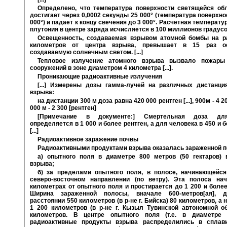
Определено, что температура поверхности светящейся об
достигает через 0,0002 секунды 25 000° (температура поверхно
000°) и падает к концу свечения до 3 000°. Расчетная температу
плутония в центре заряда исчисляется в 100 миллионов градусо
Освещенность, создаваемая взрывом атомной бомбы на р
километров от центра взрыва, превышает в 15 раз ос
создаваемую солнечным светом. [...]
Тепловое излучение атомного взрыва вызвало пожары
сооружений в зоне диаметром 4 километра [...].
Проникающие радиоактивные излучения
[...] Измерены дозы гамма-лучей на различных дистанци
взрыва:
на дистанции 300 м доза равна 420 000 рентген [...], 900м - 4 20
000 м - 2 300 [рентген]
[Примечание в документе:] Смертельная доза дл
определяется в 1 000 и более рентген, а для человека в 450 и б
[...]
Радиоактивное заражение почвы
Радиоактивными продуктами взрыва оказалась зараженной п
а) опытного поля в диаметре 800 метров (50 гектаров) 
взрыва;
б) за пределами опытного поля, в полосе, начинающейся
северо-восточном направлении (по ветру). Эта полоса на
километрах от опытного поля и простирается до 1 200 и боле
Ширина зараженной полосы, вначале 600-метров[ая], д
расстоянии 550 километров (в р-не г. Бийска) 80 километров, а 
1 200 километров (в р-не г. Кызыл Тувинской автономной об
километров. В центре опытного поля (т.е. в диаметре 
радиоактивные продукты взрыва распределились в сплав