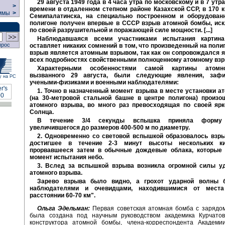
29 августа 1949 года в 4 часа утра по московскому и в 7 утр
>
времени в отдаленном степном районе Казахской ССР, в 170 к
ммы
>
Семипалатинска, на специально построенном и оборудова
полигоне получен впервые в СССР взрыв атомной бомбы, ис
по своей разрушительной и поражающей силе мощности. [...]
Наблюдавшаяся всеми участниками испытания картин
прос
оставляет никаких сомнений в том, что произведенный на пол
взрыв является атомным взрывом, так как он сопровождался я
всех подробностях свойственными полноценному атомному взрыв
Характерными особенностями самой картины атомн
вызванного 29 августа, были следующие явления, зафи
у на РС
учеными-физиками и военными наблюдателями:
1. Точно в назначенный момент взрыва в месте установки а
(на 30-метровой стальной башне в центре полигона) произ
атомного взрыва, во много раз превосходящая по своей ярк
Солнца.
В течение 3/4 секунды вспышка приняла форму 
увеличившегося до размеров 400-500 м по диаметру.
2. Одновременно со световой вспышкой образовалось взры
достигшее в течение 2-3 минут высоты нескольких к
прорвавшееся затем в обычные дождевые облака, которые
момент испытания небо.
3. Вслед за вспышкой взрыва возникла огромной силы у
атомного взрыва.
Зарево взрыва было видно, а грохот ударной волны
наблюдателями и очевидцами, находившимися от мест
расстоянии 60-70 км".
Ольга Эдельман:
Первая советская атомная бомба с зарядо
была создана под научным руководством академика Курчатов
конструктора атомной бомбы, члена-корреспондента Академ