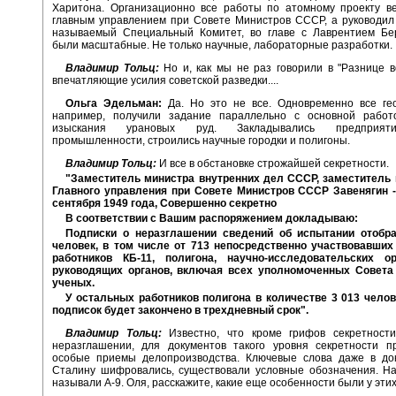
Харитона. Организационно все работы по атомному проекту в
главным управлением при Совете Министров СССР, а руководил
называемый Специальный Комитет, во главе с Лаврентием Бе
были масштабные. Не только научные, лабораторные разработки.
Владимир Тольц:
Но и, как мы не раз говорили в "Разнице в
впечатляющие усилия советской разведки....
Ольга Эдельман:
Да. Но это не все. Одновременно все ге
например, получили задание параллельно с основной работ
изыскания урановых руд. Закладывались предприят
промышленности, строились научные городки и полигоны.
Владимир Тольц:
И все в обстановке строжайшей секретности.
"Заместитель министра внутренних дел СССР, заместитель 
Главного управления при Совете Министров СССР Завенягин - 
сентября 1949 года, Совершенно секретно
В соответствии с Вашим распоряжением докладываю:
Подписки о неразглашении сведений об испытании отобр
человек, в том числе от 713 непосредственно участвовавших
работников КБ-11, полигона, научно-исследовательских о
руководящих органов, включая всех уполномоченных Совета
ученых.
У остальных работников полигона в количестве 3 013 челов
подписок будет закончено в трехдневный срок".
Владимир Тольц:
Известно, что кроме грифов секретности
неразглашении, для документов такого уровня секретности п
особые приемы делопроизводства. Ключевые слова даже в до
Сталину шифровались, существовали условные обозначения. На
называли А-9. Оля, расскажите, какие еще особенности были у эти