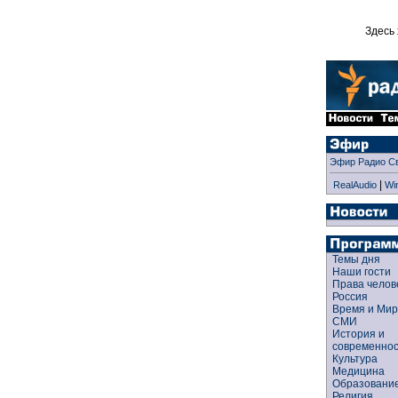
Здесь 
Эфир Радио С
|
RealAudio
Wi
Темы дня
Наши гости
Права чело
Россия
Время и Ми
СМИ
История и
современно
Культура
Медицина
Образован
Религия