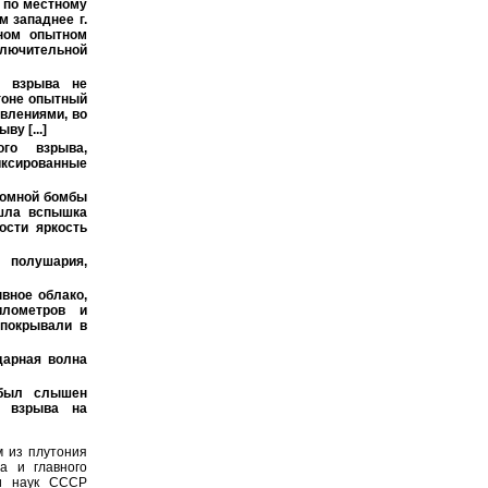
а по местному
м западнее г.
нном опытном
ключительной
а взрыва не
игоне опытный
влениями, во
у [...]
ого взрыва,
ксированные
томной бомбы
ошла вспышка
ости яркость
полушария,
вное облако,
илометров и
 покрывали в
дарная волна
 был слышен
а взрыва на
м из плутония
а и главного
ии наук СССР