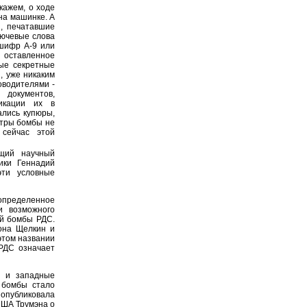
кажем, о ходе
на машинке. А
и, печатавшие
лючевые слова
 шифр А-9 или
 оставленное
ые секретные
, уже никаким
оводителями -
 документов,
икации их в
ались купюры,
етры бомбы не
 сейчас этой
ущий научный
ики Геннадий
эти условные
 определенное
и возможного
ой бомбы РДС.
она Щелкин и
этом названии
РДС означает
ки и западные
 бомбы стало
опубликовала
США Трумэна о