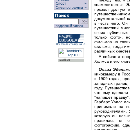
Спорт
>
знаменитостью. Эл
Спецпрограммы
>
прожил долгую ж
путешественн
документальной к
в честь него. Он
подробный запрос
путешествий мно
своих публичных 
только фото-, н
фильмов на своих
Поставьте ссылку на РС
фильмы, тогда им
различных кинотеа
А сейчас я поп
Холмса и его книг
Ольга Эдельм
кинокамеру в Рос
и 1909 годах, пр
западных границ
году. Путешествов
что ему сделали
"напишет правду".
Герберт Уэллс ил
принимали на в
руководителями. 
которую он назыв
нравилась, он о
фотографию, сдел
романтично.