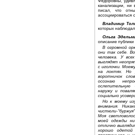
Федоровны, удивл
канализации, ни
писал, что отн
ассоциироваться 
Владимир Тол
которых наблюдал
Ольга Эдельм
описание публики 
В огромной ор
они так себе. В
человека. У вс
выглядят неопрят
с иголочки. Моем
на локтях. Но 
воротничок сло
осознаю непр
ослепительную 
наружу и поваля
социально усове
Но к моему из
внимания. Ника
чистюли-"буржуя
Моя светловоло
моей одежды ни
отлично выгляди
хорошо одетой
простенькое и н