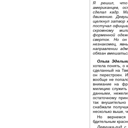
Я решил, что
американцев, о
сделал кадр. 
движению. Девуш
щелкнул затвор к
постучал официа
скромному мил
форменной одеж
сверток. Но он
незнакомец, яв
направлении ад
обязан вмешатьс
Ольга Эдельм
хотела понять, о 
сделанный на Тве
он перестроен. 
вообще не попало 
внимание на фр
милицию служить
данными, нежел
остаточному прин
так внушительно
снабжали получше
несколько выше, 
Но вернемся 
бдительным крас
Девушка-гид с