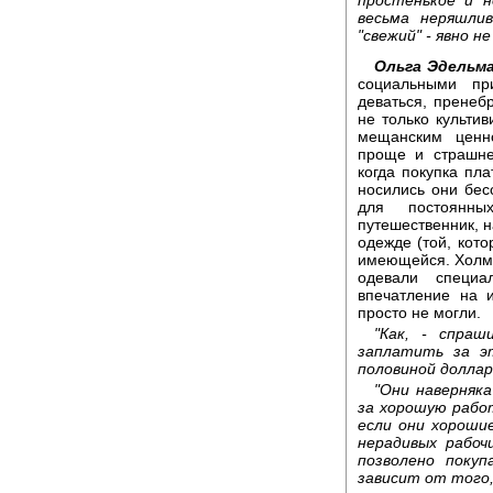
весьма неряшли
"свежий" - явно не
Ольга Эдельм
социальными пр
деваться, пренеб
не только культи
мещанским ценн
проще и страшне
когда покупка пл
носились они бес
для постоянн
путешественник, н
одежде (той, кот
имеющейся. Холмс 
одевали специа
впечатление на и
просто не могли.
"Как, - спра
заплатить за э
половиной доллар
"Они наверняк
за хорошую работ
если они хороши
нерадивых рабоч
позволено поку
зависит от того,