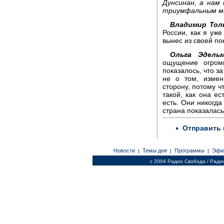
Дунсинан, а нам
триумфальным ма
Владимир Тол
России, как я уже
вынес из своей по
Ольга Эдель
ощущение огром
показалось, что з
не о том, измен
сторону, потому 
такой, как она ес
есть. Они никогд
страна показалас
Отправить 
Новости
Темы дня
Программы
Эфи
|
|
|
c 2004 Радио Свобода / Ради