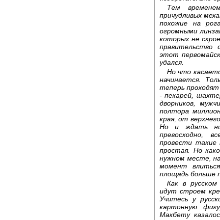
Тем времене
причудливых меха
похожие на рог
огромными линза
которых не скро
правительство 
этот первомайск
удался.
Но что касаетс
начинается. То
теперь проходят 
- пекарей, шахте
дворников, мужч
полтора миллион
края, от верхнего
Но и ждать ни
превосходно, в
провести такие 
простая. Но как
нужном месте, на
момент влиться
площадь больше п
Как в русском
идут строем кре
Учитесь у русск
картонную фигу
Макбету казало