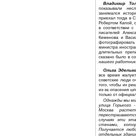
Владимир То
показывали нес
занимался истор
приехал тогда в
Робертом Капой, 
в соответствии 
писателей Алекс
Кеменова и Васи
фотографировать 
министра иностра
длительных преп
сказано было в с
нашего работник
Ольга Эдельм
все время жалует
советские люди о
того, чтобы их ре
из-за опасения шп
только от официал
Однажды мы еха
улица Горького 
Москва расте
перестраиваютс
случаях эти эт
стенами, кот
Получается люб
отдельных здания