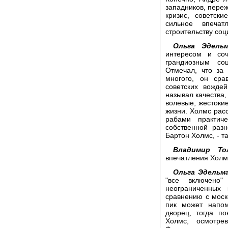
западников, пере
кризис, советск
сильное впеча
строительству со
Ольга Эдель
интересом и со
грандиозным со
Отмечал, что за
многого, он сра
советских вожде
называл качества,
волевые, жестоки
жизни. Холмс рас
рабами практич
собственной раз
Бартон Холмс, - т
Владимир Т
впечатления Холм
Ольга Эдельм
"все включено
неограниченных 
сравнению с моск
пик может напом
дворец, тогда п
Холмс, осмотре