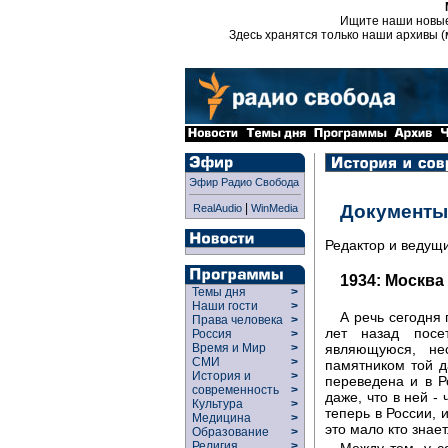
Ищите наши новы
Здесь хранятся только наши архивы (
Эфир Радио Свобода
|
Документы
RealAudio
WinMedia
Редактор и ведущ
1934: Москва
Темы дня
>
Наши гости
>
А речь сегодня
Права человека
>
лет назад пос
Россия
>
являющуюся, не
Время и Мир
>
СМИ
>
памятником той д
История и
>
переведена и в Р
современность
>
даже, что в ней -
Культура
>
теперь в России, 
Медицина
>
это мало кто знает
Образование
>
Религия
>
Между тем, у с