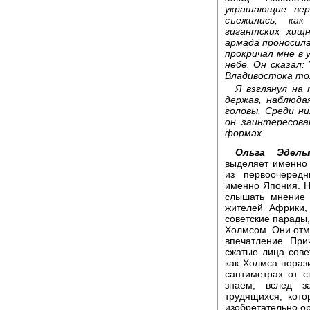
украшающие вер
съежились, как
гигантских хищ
армада проносила
прокричал мне в 
небе. Он сказал:
Владивостока тол
Я взглянул на
держав, наблюда
головы. Среди н
он заинтересова
формах.
Ольга Эдел
выделяет именно 
из первоочеред
именно Япония. На
слышать мнение 
жителей Африки,
советские парады,
Холмсом. Они отм
впечатление. При
сжатые лица сове
как Холмса пораз
сантиметрах от 
знаем, вслед з
трудящихся, кото
изобретательно о