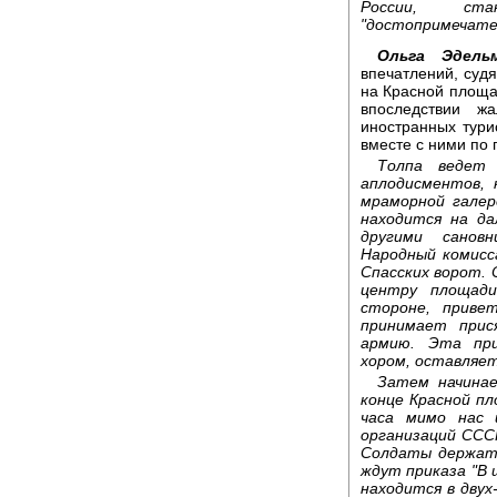
России, с
"достопримечате
Ольга Эдел
впечатлений, судя
на Красной площа
впоследствии ж
иностранных тури
вместе с ними по
Толпа ведет 
аплодисментов, 
мраморной галер
находится на да
другими сановн
Народный комисс
Спасских ворот.
центру площади
стороне, приве
принимает прис
армию. Эта при
хором, оставляе
Затем начинае
конце Красной пл
часа мимо нас 
организаций ССС
Солдаты держат
ждут приказа "В
находится в двух