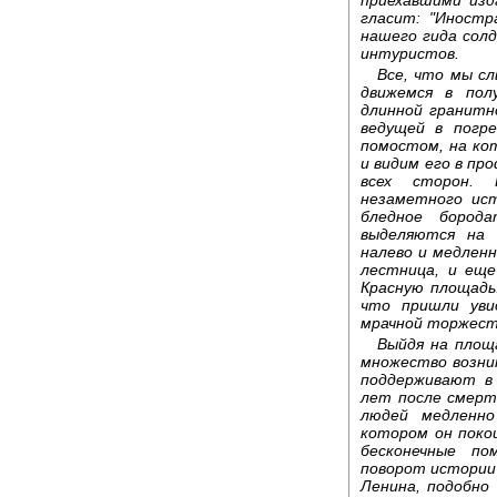
гласит: "Иностр
нашего гида сол
интуристов.
Все, что мы сл
движемся в пол
длинной гранитн
ведущей в погр
помостом, на ко
и видим его в пр
всех сторон. 
незаметного ис
бледное бород
выделяются на 
налево и медлен
лестница, и еще
Красную площадь
что пришли уви
мрачной торжест
Выйдя на площ
множество возни
поддерживают в 
лет после смерт
людей медленн
котором он поко
бесконечные по
поворот истории 
Ленина, подобно