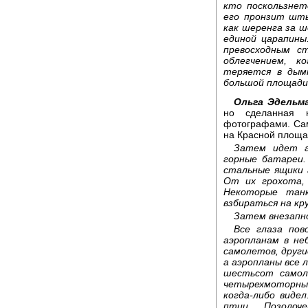
кто поскользнет
его пронзит шты
как шеренга за 
единой царапины
превосходным с
облегчением, к
теряется в дым
большой площади,
Ольга Эдельм
но сделанная 
фотографами. Сам
на Красной площад
Затем идет а
горные батареи
стальные ящики 
От их грохота,
Некоторые танк
взбираться на кр
Затем внезапно
Все глаза пов
аэропланам в не
самолетов, други
а аэропланы все 
шестьсот самол
четырехмоторны
когда-либо видел
птиц. Позолоч