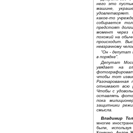
него это пусты
машине, украш
удовлетворяет.
какое-то учрежд
собирается тол
предстоят долги
момент через т
похожий на обыч
происходит. Вы
невзрачному челов
"Он - депутат 
в порядке".
Депутат Мосс
увядает на гл
фотографировать
чтобы тот извин
Разочарованная
отнимают всю р
Чтобы с удоволь
оставлять фото
пока милиционе
защитники режи
смысла.
Владимир То
многие иностранн
были, используя
Конечно, Андре Ж