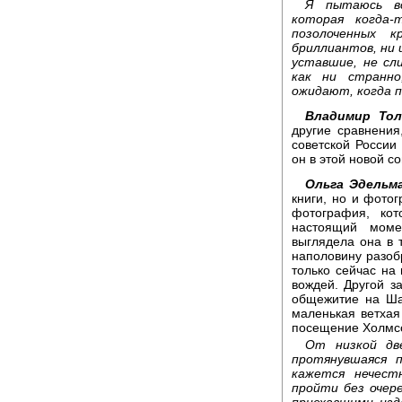
Я пытаюсь вс
которая когда-
позолоченных к
бриллиантов, ни 
уставшие, не сл
как ни странно
ожидают, когда п
Владимир То
другие сравнения
советской России
он в этой новой с
Ольга Эдельм
книги, но и фото
фотография, ко
настоящий моме
выглядела она в т
наполовину разоб
только сейчас на 
вождей. Другой з
общежитие на Шаб
маленькая ветхая
посещение Холмс
От низкой две
протянувшаяся п
кажется нечест
пройти без очер
приехавшими изд