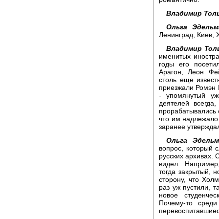
Владимир Тол
Ольга Эдель
Ленинград, Киев, 
Владимир Тол
именитых иностра
годы его посети
Арагон, Леон Фе
столь еще извест
приезжали Ромэн 
- упомянутый уж
деятелей всегда
прорабатывались 
что им надлежало 
заранее утвержда
Ольга Эдель
вопрос, который 
русских архивах. 
видел. Например
тогда закрытый, н
сторону, что Хол
раз уж пустили, 
новое студенче
Почему-то среди
перевоспитавшиеся