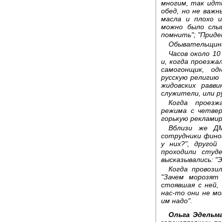
многим, так идт
обед, но не важн
масла и плохо и
можно было слы
помнить"; "Прид
Обывательщин
Часов около 10
и, когда проезжа
самогонщик, од
русскую религию
жидовских равв
служители, или ру
Когда проезж
режима с четвер
горькую рекламир
Вблизи же ДМ
сотрудники финот
у них?", другой
проходили сту
высказывались: "
Когда провози
"Зачем морозят
стоявшая с ней,
нас-то они не м
им надо".
Ольга Эдельм