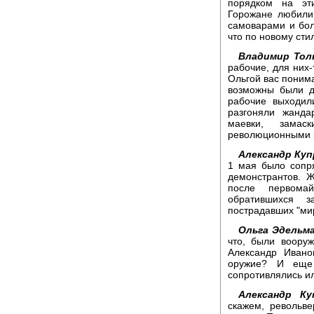
порядком на эт
Горожане любили
самоварами и бол
что по новому сти
Владимир Тол
рабочие, для них
Ольгой вас понима
возможны были д
рабочие выходил
разгоняли жанда
маевки, зама
революционными р
Александр Куп
1 мая было сопр
демонстрантов. 
после первомай
обратившихся 
пострадавших "ми
Ольга Эдельм
что, были воору
Александр Ивано
оружие? И еще
сопротивлялись и
Александр Ку
скажем, револьв