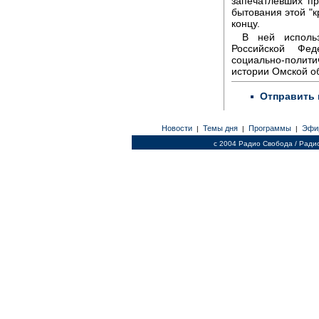
запечатлевших п
бытования этой "
концу.
В ней использ
Российской Фед
социально-полит
истории Омской о
Отправить 
Новости
Темы дня
Программы
Эфи
|
|
|
c 2004 Радио Свобода / Ради