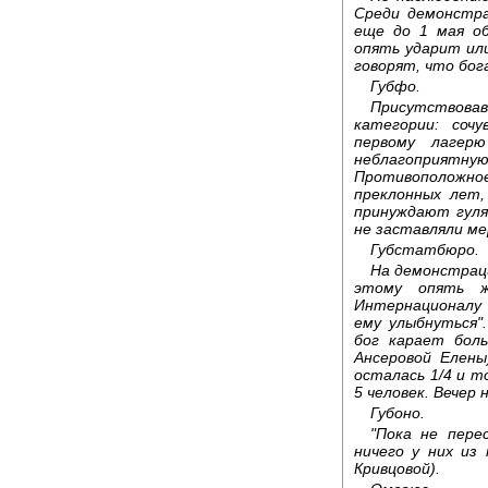
Среди демонстра
еще до 1 мая об
опять ударит или
говорят, что бога
Губфо.
Присутствова
категории: соч
первому лагер
неблагоприят
Противоположно
преклонных лет, 
принуждают гуля
не заставляли мер
Губстатбюро.
На демонстраци
этому опять ж
Интернационалу 
ему улыбнуться"
бог карает боль
Ансеровой Елены
осталась 1/4 и т
5 человек. Вечер 
Губоно.
"Пока не пере
ничего у них из
Кривцовой).