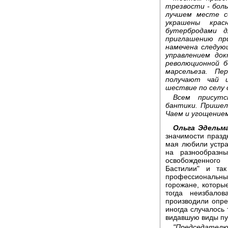
трезвости - бол
лучшем месте с
украшены кра
бутербродами 
приглашению пр
намечена следующ
управлением док
революционной б
марсельеза. Пе
получают чай и
шествие по селу 
Всем присутс
бантики. Пришел
Чаем и угощением
Ольга Эдельм
значимости празд
мая любили устра
на разнообразн
освобожденного 
Бастилии" и так
профессиональн
горожане, которы
тогда неизбало
производили опре
иногда случалось 
видавшую виды пу
"Председателю