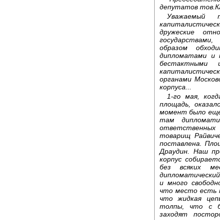
депутатов тов.К
Уважаемый 
капиталистиче
дружеские отн
государствами
образом обход
дипломатами и 
бестактными 
капиталистическ
органами Москов
корпуса...
1-го мая, ког
площадь, оказал
момент было еще
там дипломати
ответственных 
товарищ Райвиче
поставлена. Пло
Драудин. Наш пр
корпус собирает
без всяких ме
дипломатический
и много свободн
что место есть 
что жидкая цеп
толпы, что с б
заходят постор