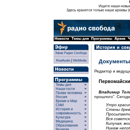
Ищите наши новы
Здесь хранятся только наши архивы (
Эфир Радио Свобода
|
Документы
RealAudio
WinMedia
Редактор и ведущ
Первомайски
Темы дня
>
Наши гости
>
Владимир Тол
Права человека
>
прошлого". Сегод
Россия
>
Время и Мир
>
Утро краси
СМИ
>
Стены древ
История и
>
современность
>
Просыпаетс
Культура
>
Вся советск
Медицина
>
Кипучая, мо
Образование
>
Никем непо
Религия
>