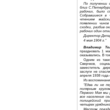
По получении 
близ С.Петербур
рабочих, было с
Собравшиеся в 
чтением майск
появлении чинов
сходки, разбив о
рабочих один отк
Директор Депа
4 мая 1904 г."
Владимир Т
праздновать 1 ма
оказывались. В то
Одним из таки
Сверчков, соци
заместитель дир
заслуги не спасл
апреля 1938 года 
Из воспоминани
"Едва ли не пе
полярным кругом
Первого Мая мы 
все население с
полицейский пр
четырех уряднико
Местом праздн