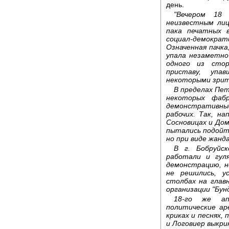
день.
"Вечером 18
неизвестным лиц
пака печатных 
социал-демократ
Означенная пачка
упала незаметно
одного из сто
приставу, уп
некоторыми зрите
В пределах Пет
некоторых фабр
демонстративн
рабочих. Так, н
Сосновицах и Дом
пытались подойт
но при виде жанд
В г. Бобруйс
работали и гул
демонстрацию, н
не решились, у
столбах на глав
организации "Бунд
18-го же ап
политические ар
криках и песнях,
и Логовиер выкри