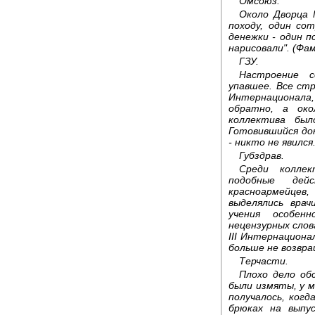
Омсоюз.
Около Дворца 
походу, один со
денежки - один 
нарисовали". (Фа
ГЗУ.
Настроение с
упавшее. Все стр
Интернационал
обратно, а око
коллектива был
Готовившийся док
- никто не явился
Губздрав.
Среди коллек
подобные дей
красноармейце
выделялись врач
учения особен
нецензурных слов
III Интернационал
больше не возвра
Терчасти.
Плохо дело об
были измяты, у м
получалось, ког
брюках на выпу