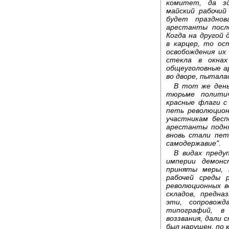
комитет, да зд
майский рабочий
будет празднов
арестанты после
Когда на другой
в карцер, то ос
освобождения их
стекла в окнах
общеуголовные а
во дворе, пытала
В тот же день
тюрьме политич
красные флаги с
петь революцион
участникам бесп
арестанты подня
вновь стали пет
самодержавие".
В видах преду
империи демонс
приняты меры, 
рабочей среды 
революционных в
складов, предна
эти, сопровожд
типографий, в
воззвания, дали 
был нарушен, по 