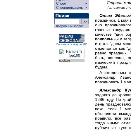
Страна моя,
Спорт
>
Ты самая л
Спецпрограммы
>
Ольга Эдель
праздники. 1 мая 
оно праздновало
подробный запрос
главных государ
качестве "дня бо
подпольный и зап
и стал "днем меж
Поставьте ссылку на РС
отмечается как "д
равно праздник. 
быть, конечно, 
языческий праздн
будем.
А сегодня мы п
Александр Иван
праздновать 1 ма
Александр К
задолго до крова
1886 году. По кра
день праздновалс
века, если 1 ма
объявляли выход
правило, все ра
тогда иным: отм
публичные гулян