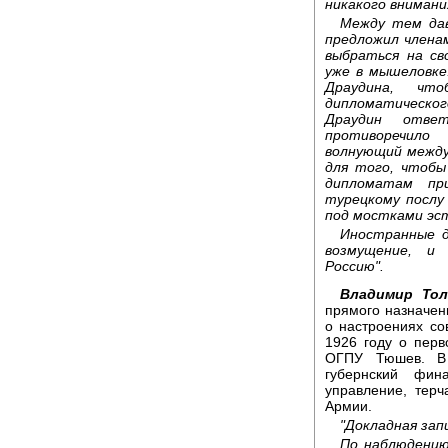
никакого внимани
Между тем дав
предложил члена
выбраться на св
уже в мышеловк
Драудина, ч
дипломатическог
Драудин отве
противоречило
волнующий между
для того, чтобы
дипломатам пр
турецкому послу
под мостками эс
Иностранные д
возмущение, и 
Россию".
Владимир То
прямого назначен
о настроениях сов
1926 году о пер
ОГПУ Тюшев. В 
губернский фин
управление, терч
Армии.
"Докладная зап
По наблюдению 