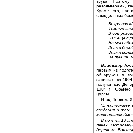
труда. Поэтому
револьверами, к
Кроме того, наст
самодельные бом
Вихри враж
Темные сил
В бой роков
Нас еще су
Но мы поды
Знамя борьб
Знамя велик
За лучший м
Владимир Тол
первым из подгот
обнаружен в та
записках" за 190
полученных Депа
1904 г." Обычно
царем.
Итак, Первомай 
"
В настоящее 
сведения о том,
местностях Импе
В ночь на 18 а
печах Островец
деревнях Вонхоц