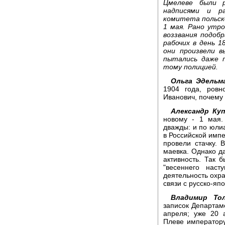
Цмелеве были 
надписями и ра
комитета польск
1 мая. Рано утр
воззвания подоб
рабочих в день 1
они произвели в
пытались даже п
тому полицией.
Ольга Эдельм
1904 года, ровн
Иванович, почему 
Александр Ку
новому - 1 мая.
дважды: и по юли
в Российской импе
провели стачку. 
маевка. Однако д
активность. Так 
"весеннего наст
деятельность охра
связи с русско-яп
Владимир То
записок Департаме
апреля; уже 20 
Плеве императору