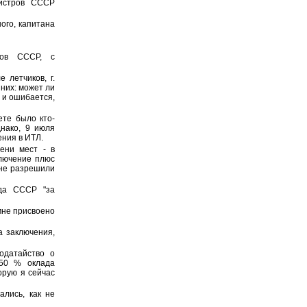
истров СССР
ого, капитана
ров СССР, с
 летчиков, г.
 них: может ли
 и ошибается,
ете было кто-
нако, 9 июля
ения в ИТЛ.
ени мест - в
ключение плюс
 мне разрешили
уда СССР "за
мне присвоено
а заключения,
одатайство о
 50 % оклада
орую я сейчас
лись, как не