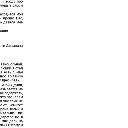
е и всюду про
омощь в самом
находится мой
е прошу Вас,
ть давала мне
ания.
ости Даньшина
шевнобольной.
олюции я стал
ия есть обман
зную агитацию
и презирать.
о мной 4 души,
казывается на
ас содержать,
еркву звонарем
ся мне тоже не
ают, комитет
время голый и
итальню, где
ударство не в
ы мне дали на
ивык к этому и