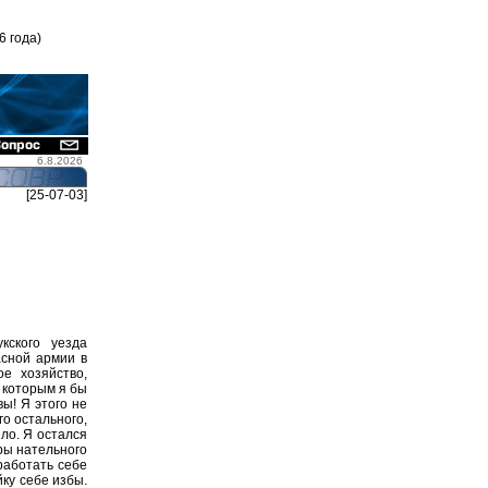
6 года)
6.8.2026
[25-07-03]
кского уезда
асной армии в
ое хозяйство,
 которым я бы
ы! Я этого не
го остального,
ло. Я остался
ры нательного
работать себе
йку себе избы.