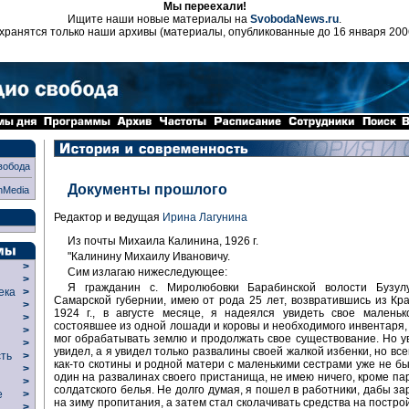
Мы переехали!
Ищите наши новые материалы на
SvobodaNews.ru
.
хранятся только наши архивы (материалы, опубликованные до 16 января 200
вобода
Документы прошлого
nMedia
Редактор и ведущая
Ирина Лагунина
Из почты Михаила Калинина, 1926 г.
"Калинину Михаилу Ивановичу.
>
Сим излагаю нижеследующее:
>
Я гражданин с. Миролюбовки Барабинской волости Бузулу
века
>
Самарской губернии, имею от рода 25 лет, возвратившись из Кр
>
1924 г., в августе месяце, я надеялся увидеть свое маленьк
р
>
состоявшее из одной лошади и коровы и необходимого инвентаря,
>
мог обрабатывать землю и продолжать свое существование. Но ув
>
увидел, а я увидел только развалины своей жалкой избенки, но все
сть
>
как-то скотины и родной матери с маленькими сестрами уже не бы
>
один на развалинах своего пристанища, не имею ничего, кроме па
>
солдатского белья. Не долго думая, я пошел в работники, дабы за
ие
>
на зиму пропитания, а затем стал сколачивать средства на постро
>