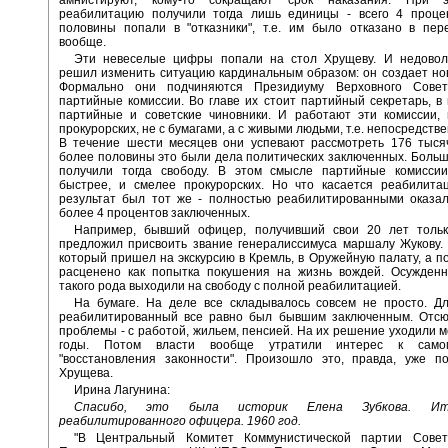
реабилитацию получили тогда лишь единицы - всего 4 проце
половины попали в "отказники", т.е. им было отказано в пер
вообще.
Эти невеселые цифры попали на стол Хрущеву. И недово
решил изменить ситуацию кардинальным образом: он создает но
Формально они подчиняются Президиуму Верховного Совет
партийные комиссии. Во главе их стоит партийный секретарь, в
партийные и советские чиновники. И работают эти комиссии, 
прокурорских, не с бумагами, а с живыми людьми, т.е. непосредстве
В течение шести месяцев они успевают рассмотреть 176 тысяч
более половины это были дела политических заключенных. Больш
получили тогда свободу. В этом смысле партийные комисси
быстрее, и смелее прокурорских. Но что касается реабилитац
результат был тот же - полностью реабилитированными оказал
более 4 процентов заключенных.
Например, бывший офицер, получивший свои 20 лет тольк
предложил присвоить звание генералиссимуса маршалу Жукову.
который пришел на экскурсию в Кремль, в Оружейную палату, а п
расценено как попытка покушения на жизнь вождей. Осужден
такого рода выходили на свободу с полной реабилитацией.
На бумаге. На деле все складывалось совсем не просто. Дл
реабилитированный все равно был бывшим заключенным. Отсю
проблемы - с работой, жильем, пенсией. На их решение уходили м
годы. Потом власти вообще утратили интерес к само
"восстановления законности". Произошло это, правда, уже по
Хрущева.
Ирина Лагунина:
Спасибо, это была историк Елена Зубкова. Ит
реабилитированного офицера. 1960 год.
"В Центральный Комитет Коммунистической партии Совет