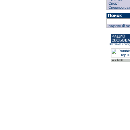
Спорт
Спецпрогра
подробный за
Поставьте ссылк