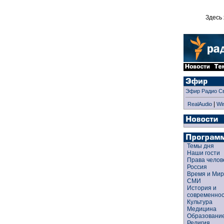
Здесь 
Эфир Радио С
|
RealAudio
Wi
Темы дня
Наши гости
Права чело
Россия
Время и Ми
СМИ
История и
современно
Культура
Медицина
Образован
Религия