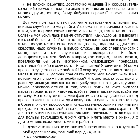
Я не плохой работник, достаточно усидчивый и сообразительн
когда-либо изучал я помню и знаю, я многим интересовался и пра
многих других, из тех, "кому бабушка ворожит", а очень воз
многих...
Вот уже пол года с тех пор, как я возвратился из армии, по
поисках службы и не могу найти. А формальные причины отказов та
в том, что в армии служил всего 2 1/2 месяца, взяли меня по ош
болезнь моя усилилась и меня отпустили. Как будто бы я виноват 
и в своей болезни... 2. У меня нет приличного стажа ни в одной про
я мог получить этот стаж, если надо есть, надо жить, для этог
средства, надо служить, а выбор службы, выбор специальности 
меня, где и как случиться и подвернется. Я был с
делопроизводителем, библиотекарем, счетоводом, статистиком и
предложили бы быть чертежником, кладовщиком, преподав
отказался бы, ибо я хочу есть... Я существую! Я хочу жить! Я могу
право на существование работой! Я хочу осуществления этого прав
места в жизни. Я должен требовать этого! Или может быть я н
потому, что не могу приспособиться? Что же, можно ведь приспо
разному: иные устраиваются на службу, через знающих их, у меня 
можно приспособляться и так, чтобы жить за счет эксплоат
паразитировать, или, наконец, грабить. Быть паразитом, грабител
не хочу. Но я хочу жить, самим фактом своего существования я 
право на жизнь, и вот почему я пишу Вам. Я один из тех, кто голос
в Советы, я член профсоюза и, следовательно, один из тех, чьи ин
представитель советской власти, охраняете и должны охранять. Я 
для того, чтобы быть возможно больше полезным, я готов отдать 
для пользы трудящихся, я хочу жить и иметь место в жизни, я х
Дайте же мне возможность жить и работать!
Надеюсь это письмо не останется "гласом вопиющего в пустыне"
Мой адрес: Москва, Уланский пер. д.24, кв.10
И.А.Ярославскому".