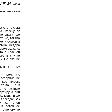
ВЦИК 24 июня
реввоенсовет
ского округа
 - калеку, 72
ые служат до
тние, так что
мени служат в
 сына Федора
ором сказано:
его в Красной
аже в случае
их. Основание
нию к этому
и я прожила с
 распоряжение
е дает власть
 то по 10 р. в
а не частные
артиру, а они
волюции и до
 звезда", как
х, за что он
н в настоящее
 но почему-то