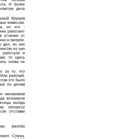
нта. И более
есмотре дела
льный Хрущев
вые комиссии.
а, но это -
 них работают
в отличие от
нно в лагерях.
 дел, из них
инство из них
и работали и
ии, то здесь
ись снова не
о за то, что
 Или рабочий,
отом это было
ные по делам
я чиновников
да возникали
есяцы, иногда
му процессу
сле отставки
ак, жалоба
ского Союза.