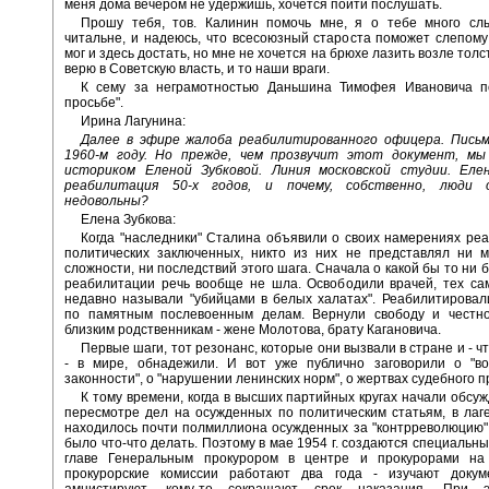
меня дома вечером не удержишь, хочется пойти послушать.
Прошу тебя, тов. Калинин помочь мне, я о тебе много сл
читальне, и надеюсь, что всесоюзный староста поможет слепому
мог и здесь достать, но мне не хочется на брюхе лазить возле толс
верю в Советскую власть, и то наши враги.
К сему за неграмотностью Даньшина Тимофея Ивановича п
просьбе".
Ирина Лагунина:
Далее в эфире жалоба реабилитированного офицера. Письм
1960-м году. Но прежде, чем прозвучит этот документ, мы
историком Еленой Зубковой. Линия московской студии. Еле
реабилитация 50-х годов, и почему, собственно, люди 
недовольны?
Елена Зубкова:
Когда "наследники" Сталина объявили о своих намерениях ре
политических заключенных, никто из них не представлял ни м
сложности, ни последствий этого шага. Сначала о какой бы то ни 
реабилитации речь вообще не шла. Освободили врачей, тех са
недавно называли "убийцами в белых халатах". Реабилитирова
по памятным послевоенным делам. Вернули свободу и честн
близким родственникам - жене Молотова, брату Кагановича.
Первые шаги, тот резонанс, которые они вызвали в стране и - 
- в мире, обнадежили. И вот уже публично заговорили о "во
законности", о "нарушении ленинских норм", о жертвах судебного п
К тому времени, когда в высших партийных кругах начали обсуж
пересмотре дел на осужденных по политическим статьям, в лаг
находилось почти полмиллиона осужденных за "контрреволюцию"
было что-что делать. Поэтому в мае 1954 г. создаются специальны
главе Генеральным прокурором в центре и прокурорами на
прокурорские комиссии работают два года - изучают докуме
амнистируют, кому-то сокращают срок наказания. При 