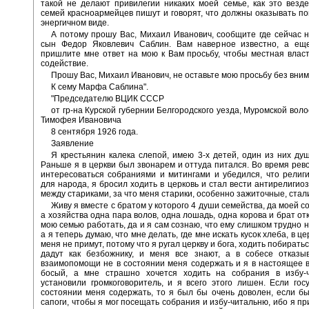
такой не делают привилегии никаких моей семье, как это везд
семей красноармейцев пишут и говорят, что должны оказывать п
энергичном виде.
А потому прошу Вас, Михаил Иванович, сообщите где сейчас 
сын Федор Яковлевич Саблин. Вам наверное известно, а ещ
пришлите мне ответ на мою к Вам просьбу, чтобы местная влас
содействие.
Прошу Вас, Михаил Иванович, не оставьте мою просьбу без вним
К сему Марфа Саблина".
"Председателю ВЦИК СССР
от гр-на Курской губернии Белгородского уезда, Муромской вол
Тимофея Ивановича
8 сентября 1926 года.
Заявление
Я крестьянин калека слепой, имею 3-х детей, один из них ду
Раньше я в церкви был звонарем и оттуда питался. Во время рев
интересоваться собраниями и митингами и убедился, что религ
для народа, я бросил ходить в церковь и стал вести антирелигио
между стариками, за что меня старики, особенно зажиточные, стал
Живу я вместе с братом у которого 4 души семейства, да моей с
а хозяйства одна пара волов, одна лошадь, одна корова и брат от
мою семью работать, да и я сам сознаю, что ему слишком трудно н
а я теперь думаю, что мне делать, где мне искать кусок хлеба, в ц
меня не примут, потому что я ругал церкву и бога, ходить побирать
дадут как безбожнику, и меня все знают, а в собесе отказыв
взаимопомощи не в состоянии меня содержать и я в настоящее 
босый, а мне страшно хочется ходить на собрания в избу-ч
установили громкоговоритель, и я всего этого лишен. Если гос
состоянии меня содержать, то я был бы очень доволен, если б
сапоги, чтобы я мог посещать собрания и избу-читальню, ибо я пр