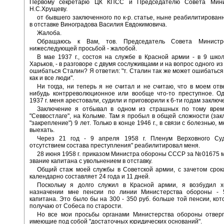
Первому секретарю ЦК КПСС и Председателю Совета Мин
Н.С.Хрущеву.
от бывшего заключенного по к-р. статье, ныне реабилитированн
в отставке Виноградова Василия Евдокимовича.
Жалоба.
Обращаюсь к Вам, тов. Председатель Совета Минист
нижеследующей просьбой - жалобой.
В мае 1937 г., состоя на службе в Красной армии - в 9 школе
Харьков, - в разговоре с двумя сослуживцами и на вопрос одного из
ошибаться Сталин? Я ответил: "т. Сталин так же может ошибаться
как и все люди".
Ни тогда, ни теперь я не считал и не считаю, что в моем отв
нибудь контрреволюционное или вообще что-то преступное. Од
1937 г. меня арестовали, судили и приговорили к 6-ти годам заключ
Заключение я отбывал в одном из страшных по тому врем
"Севвостлаге", на Колыме. Там я пробыл в общей сложности (за
"закрепление") 9 лет. Только в конце 1946 г., в связи с болезнью,
выехать.
Через 21 год - 9 апреля 1958 г. Пленум Верховного С
отсутствием состава преступления" реабилитировал меня.
28 июня 1958 г. приказом Министра обороны СССР за №01675 
звание капитана с увольнением в отставку.
Общий стаж моей службы в Советской армии, с зачетом срок
календарно составляет 24 года и 11 дней.
Поскольку я долго служил в Красной армии, я возбудил х
назначении мне пенсии по линии Министерства обороны -
капитана. Это было бы на 300 - 350 руб. больше той пенсии, кот
получаю от Собеса по старости.
Но все мои просьбы органами Министерства обороны отверга
имеющие под собой "достаточных юридических оснований".