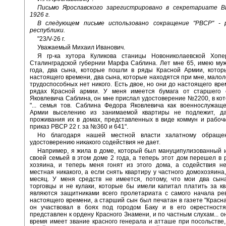
Письмо Ярославского зарегистрировано в секретариате 
1926 г.
В следующем письме использовано сокращение "РВСР" - 
республики.
"23/V-26 г.
Уважаемый Михаил Иванович.
Я гр-ка хутора Куликова станицы Новониколаевской Хопер
Сталинградской губернии Марфа Саблина. Лет мне 65, имею мужа
года, два сына, которые пошли в ряды Красной Армии, котор
настоящего времени, два сына, которые находятся при мне, малоле
трудоспособных нет никого. Есть двое, но они до настоящего вре
рядах Красной армии. У меня имеется бумага от старшего
Яковлевича Саблина, он мне прислал удостоверение №2200, в кот
"... семья тов. Саблина Федора Яковлевича как военнослужащ
Армии выселению из занимаемой квартиры не подлежит, д
проживания их в домах, представленных в виде коммун и рабоч
приказ РВСР 22 г. за №360 и 641".
Но благодаря нашей местной власти халатному обраще
удостоверению никакого содействия не дает.
Например, я жила в доме, который был мануципулизованный 
своей семьей в этом доме 2 года, а теперь этот дом перешел в
хозяина, и теперь меня гонят из этого дома, а содействия н
местная никакого, а если снять квартиру у частного домохозяина,
месяц. У меня средств не имеется, потому, что мои два сын
торговцы и не кулаки, которые бы имели капитал платить за кв
являются защитниками всего пролетариата с самого начала ре
настоящего времени, а старший сын был печатан в газете "Красная
он участвовал в боях под городом Баку и в его окрестностя
представлен к ордену Красного Знамени, и по частным слухам... о
время имеет звание красного генерала и атташе при посольстве,