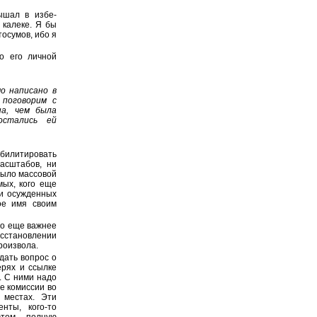
ышал в избе-
 калеке. Я бы
тосумов, ибо я
о его личной
о написано в
 поговорим с
на, чем была
остались ей
абилитировать
асштабов, ни
было массовой
мых, кого еще
ли осужденных
ое имя своим
что еще важнее
сстановлении
роизвола.
дать вопрос о
ерях и ссылке
. С ними надо
е комиссии во
 местах. Эти
нты, кого-то
этом полную