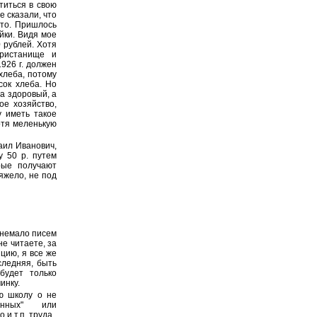
титься в свою
 сказали, что
это. Пришлось
йки. Видя мое
 рублей. Хотя
пристанище и
1926 г. должен
хлеба, потому
сок хлеба. Но
да здоровый, а
ое хозяйство,
 иметь такое
отя меленькую
аил Иванович,
у 50 р. путем
рые получают
яжело, не под
 немало писем
не читаете, за
цию, я все же
следняя, быть
будет только
инку.
ю школу о не
анных" или
и т.п. труда.