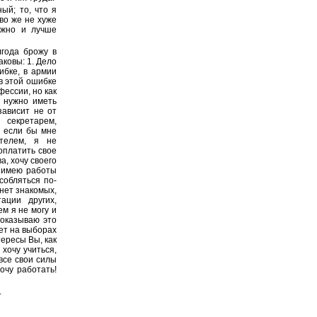
ый; то, что я
во же не хуже
можно и лучше
лгода брожу в
ковы: 1. Дело
ибке, в армии
в этой ошибке
фессии, но как
о нужно иметь
зависит не от
екретарем,
, если бы мне
ателем, я не
 оплатить свое
а, хочу своего
е имею работы
собляться по-
нет знакомых,
ации других,
ем я не могу и
доказываю это
ует на выборах
тересы Вы, как
хочу учиться,
все свои силы
очу работать!
.