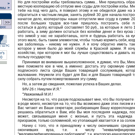
Но для постройки избы требовалась сумма... Мне пришлось обра
>
местную кооперацию об отпуске мне ссуды для постройки избы. Мне
ммы
>
тебе на под чего дать, я поверил этому и не обиделся даже на 
обратиться к частным лицам, занять рублей 30 для начала постро
начатое дело, кооператоры наши отпустили мне ссуду в сумме 20
после больших трудов все-таки пришлось построить себе 
прос
остаться в долгу, который составляет 50 руб., за которые я лето 
работать, а зиму должен остаться без копейки денег и без куска 
что зимой у нас не заработаешь, хотя и будешь работать за ку
этого мало, быть таким элементом, чтобы только кормить себя, ког
как заболеешь - никому не нужен. А я хочу обратно иметь так
у на РС
которое у меня было до моей службы в Красной армии. Я хочу
хозяйство, при котором я мог бы лучше существовать и давать х
пользу государству.
Принимая во внимание вышеизложенное, я думаю, что Вы, Мих
мне поможете кое в чем, а именно: достать эту скромную сумм
подписного листа среди Ваших товарищей сослуживцев, кото
жалование. Неужели это будет для Вас и для Ваших товарищей т
силу собрать путем пожертвования эту сумму.
Но, а затем до свидания, пожелаю успеха в Ваших делах.
9/IV-26 г. Никулин И.Я."
"Уважаемый М.И.!
Несмотря на то, что разум подсказывает мне, что Вы получаете
в роде моего, несмотря на то, что Вы возможно даже этих писем и 
Вас читают их Ваши секретари, разбирающие Вашу корреспонден
решаюсь обратиться к Вам, ибо Вы моя последняя надежда, по
может, связывающая меня с жизнью, и пусть эта надежда 
призраком, только соломинкой, но утопающий хватается и за солом
Начну с того, что я принадлежу к числу окончивших средню
окончивших вуза, т.е. к числу "неквалифициров
"малоквалифицированных работников", т.н. конторско-канцелярского 