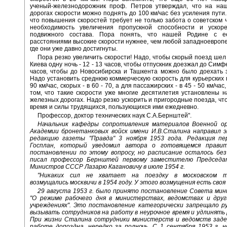
ученый-железнодорожник проф. Петров утверждал, что на на
дорогах скорости можно поднять до 100 км/час без усиления пути.
что повышения скоростей требует не только забота о советском ч
необходимость увеличения пропускной способности и ускор
подвижного состава. Пора понять, что нашей Родине с е
расстояниями высокие скорости нужнее, чем любой западноевропе
где они уже давно достигнуты.
Пора резко увеличить скорости! Надо, чтобы скорый поезд шел
Киева одну ночь - 12 - 13 часов, чтобы отпускник доезжал до Сим
часов, чтобы до Новосибирска и Ташкента можно было доехать з
Надо установить среднюю коммерческую скорость для курьерских п
90 км/час, скорых - в 60 - 70, а для пассажирских - в 45 - 50 км/час
том, что такие скорости уже многие десятилетия установлены 
железных дорогах. Надо резко ускорить и пригородные поезда, чт
время и силы трудящихся, пользующихся ими ежедневно.
Профессор, доктор технических наук С.А.Бернштей".
Начальник кафедры сопротивления материалов Военной о
Академии бронетанковых войск имени И.В.Сталина направил 
редакцию газеты "Правда" 3 ноября 1953 года. Редакция пе
Госплан, который уведомил автора о готовящемся правит
постановлении по этому вопросу, но расписание осталось без
писал профессор Бернштей первому заместителю Председа
Министров СССР Лазарю Кагановичу в июле 1954 г.
"Никаких сил не хватает на поездку в московском тра
возмущались москвичи в 1954 году. У этого возмущения есть своя
29 августа 1953 г. было принято постановление Совета ми
"О режиме рабочего дня в министерствах, ведомствах и друг
учреждениях". Это постановление категорически запрещало р
вызывать сотрудников на работу в неурочное время и удлинять 
При жизни Сталина сотрудники министерств и ведомств заде
работе допоздна, нередко за полночь. С 1 сентября 1953 г. 