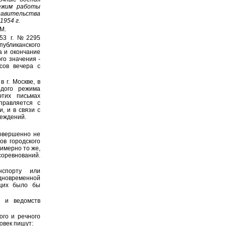
режим работы
равительства
1954 г.
М.
953 г. №2295
убликанского
а и окончание
го значения -
сов вечера с
 г. Москве, в
рдого режима
этих письмах
правляется с
, и в связи с
реждений.
совершенно не
ов городского
римерно то же,
соревнований.
нспорту или
дновременной
ащих было бы
в и ведомств
ого и речного
овек пишут: