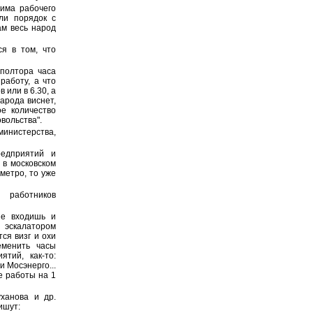
има рабочего
ли порядок с
ам весь народ
я в том, что
 полтора часа
работу, а что
 или в 6.30, а
народа виснет,
е количество
вольства".
инистерства,
едприятий и
 в московском
метро, то уже
 работников
не входишь и
 эскалатором
ся визг и охи
еменить часы
тий, как-то:
 Мосэнерго...
е работы на 1
ханова и др.
ишут: