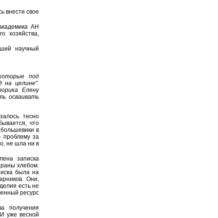
сь внести свое
академика АН
о хозяйства,
рший научный
 которые под
 на целине".
торика Елену
сть осваивать
залось тесно
ывается, что
 большевики в
ю проблему за
о, не шла ни в
лена записка
траны хлебом.
писка была на
арников. Они,
делия есть не
ченный ресурс
а получения
 И уже весной