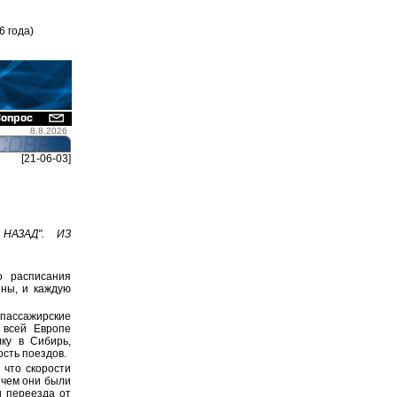
6 года)
8.8.2026
[21-06-03]
НАЗАД". ИЗ
о расписания
ены, и каждую
 пассажирские
 всей Европе
лку в Сибирь,
сть поездов.
 что скорости
 чем они были
и переезда от