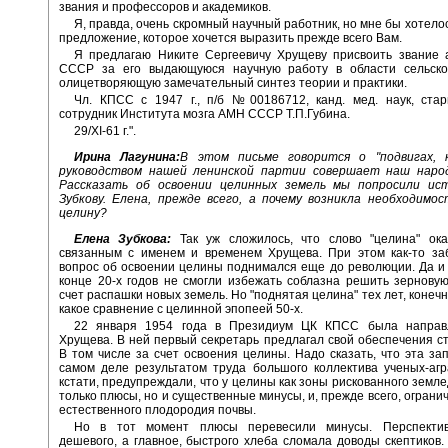
звания и профессоров и академиков.
Я, правда, очень скромный научный работник, но мне бы хотело
предложение, которое хочется выразить прежде всего Вам.
Я предлагаю Никите Сергеевичу Хрущеву присвоить звание 
СССР за его выдающуюся научную работу в области сельског
олицетворяющую замечательный синтез теории и практики.
Чл. КПСС с 1947 г., п/б №00186712, канд. мед. наук, ста
сотрудник Института мозга АМН СССР Т.П.Губина.
29/XI-61 г.".
Ирина Лагунина:
В этом письме говорится о "подвигах,
руководством нашей ленинской партии совершает наш народ
Рассказать об освоении целинных земель мы попросили ис
Зубкову. Елена, прежде всего, а почему возникла необходимо
целину?
Елена Зубкова:
Так уж сложилось, что слово "целина" ока
связанным с именем и временем Хрущева. При этом как-то заб
вопрос об освоении целины поднимался еще до революции. Да и
конце 20-х годов не смогли избежать соблазна решить зернову
счет распашки новых земель. Но "поднятая целина" тех лет, конечн
какое сравнение с целинной эпопеей 50-х.
22 января 1954 года в Президиум ЦК КПСС была направ
Хрущева. В ней первый секретарь предлагал свой обеспечения с
В том числе за счет освоения целины. Надо сказать, что эта за
самом деле результатом труда большого коллектива ученых-агр
кстати, предупреждали, что у целины как зоны рискованного земле
только плюсы, но и существенные минусы, и, прежде всего, ограни
естественного плодородия почвы.
Но в тот момент плюсы перевесили минусы. Перспектив
дешевого, а главное, быстрого хлеба сломала доводы скептиков.