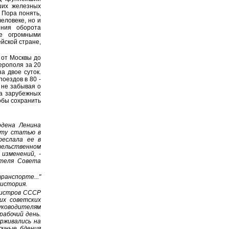
ших железных
 Пора понять,
еловеке, но и
ения оборота
е огромными
йской стране,
 от Москвы до
ферополя за 20
а двое суток.
оездов в 80 -
, не забывая о
на зарубежных
обы сохранить
рдена Ленина
эту статью в
реслала ее в
ельственном
 изменений, -
теля Совета
нспорте..."
 история.
нистров СССР
их советских
уководителям
рабочий день.
рживались на
ночные бдения