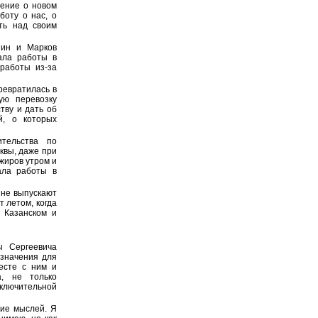
шение о новом
боту о нас, о
ть над своим
шин и Марков
ала работы в
работы из-за
ревратилась в
ую перевозку
тву и дать об
й, о которых
тельства по
квы, даже при
жиров утром и
ала работы в
 не выпускают
т летом, когда
 Казанском и
ы Сергеевича
 значения для
месте с ним и
а, не только
сключительной
ние мыслей. Я