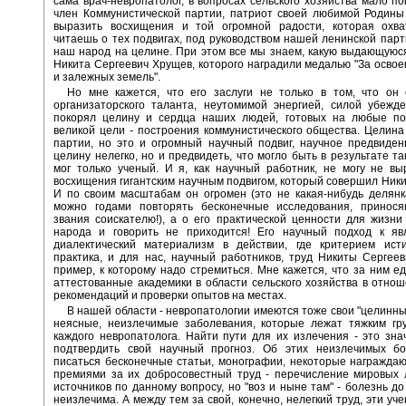
сама врач-невропатолог, в вопросах сельского хозяйства мало по
член Коммунистической партии, патриот своей любимой Родины
выразить восхищения и той огромной радости, которая охват
читаешь о тех подвигах, под руководством нашей ленинской пар
наш народ на целине. При этом все мы знаем, какую выдающуюс
Никита Сергеевич Хрущев, которого наградили медалью "За осво
и залежных земель".
Но мне кажется, что его заслуги не только в том, что он 
организаторского таланта, неутомимой энергией, силой убежд
покорял целину и сердца наших людей, готовых на любые по
великой цели - построения коммунистического общества. Целина
партии, но это и огромный научный подвиг, научное предвиден
целину нелегко, но и предвидеть, что могло быть в результате та
мог только ученый. И я, как научный работник, не могу не вы
восхищения гигантским научным подвигом, который совершил Ники
И по своим масштабам он огромен (это не какая-нибудь делянк
можно годами повторять бесконечные исследования, принос
звания соискателю!), а о его практической ценности для жизни
народа и говорить не приходится! Его научный подход к яв
диалектический материализм в действии, где критерием ист
практика, и для нас, научный работников, труд Никиты Сергеев
пример, к которому надо стремиться. Мне кажется, что за ним е
аттестованные академики в области сельского хозяйства в отно
рекомендаций и проверки опытов на местах.
В нашей области - невропатологии имеются тоже свои "целинные
неясные, неизлечимые заболевания, которые лежат тяжким гр
каждого невропатолога. Найти пути для их излечения - это зна
подтвердить свой научный прогноз. Об этих неизлечимых бо
писаться бесконечные статьи, монографии, некоторые награжда
премиями за их добросовестный труд - перечисление мировых 
источников по данному вопросу, но "воз и ныне там" - болезнь до
неизлечима. А между тем за свой, конечно, нелегкий труд, эти уч