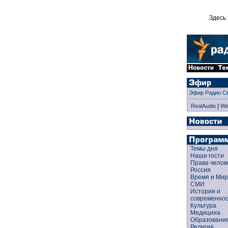
Здесь 
Эфир Радио С
|
RealAudio
Wi
Темы дня
Наши гости
Права чело
Россия
Время и Ми
СМИ
История и
современно
Культура
Медицина
Образован
Религия