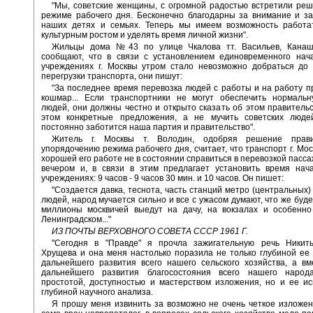
"Мы, советские женщины, с огромной радостью встретили ре
режиме рабочего дня. Бесконечно благодарны за внимание и за
наших детях и семьях. Теперь мы имеем возможность работа
культурным ростом и уделять время личной жизни".
Жильцы дома №43 по улице Чкалова тт. Васильев, Кана
сообщают, что в связи с установлением единовременного нач
учреждениях г. Москвы утром стало невозможно добраться до 
перегрузки транспорта, они пишут:
"За последнее время перевозка людей с работы и на работу п
кошмар... Если транспортники не могут обеспечить нормальн
людей, они должны честно и открыто сказать об этом правительс
этом конкретные предложения, а не мучить советских люде
постоянно заботится наша партия и правительство".
Житель г. Москвы т. Володин, одобряя решение прави
упорядочению режима рабочего дня, считает, что транспорт г. Мос
хорошей его работе не в состоянии справиться в перевозкой пасса
вечером и, в связи в этим предлагает установить время нач
учреждениях: 9 часов - 9 часов 30 мин. и 10 часов. Он пишет:
"Создается давка, теснота, часть станций метро (центральных)
людей, народ мучается сильно и все с ужасом думают, что же буде
миллионы москвичей выедут на дачу, на вокзалах и особенно
Ленинградском..."
ИЗ ПОЧТЫ ВЕРХОВНОГО СОВЕТА СССР 1961 Г.
"Сегодня в "Правде" я прочла зажигательную речь Никит
Хрущева и она меня настолько поразила не только глубиной ее
дальнейшего развития всего нашего сельского хозяйства, а в
дальнейшего развития благосостояния всего нашего народ
простотой, доступностью и мастерством изложения, но и ее и
глубиной научного анализа.
Я прошу меня извинить за возможно не очень четкое изложе