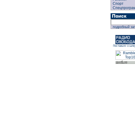
Спорт
Спецпрогра
подробный за
Поставьте ссылк