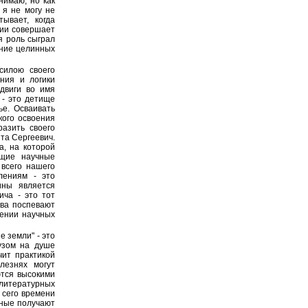
нимаю, но как
 я не могу не
ывает, когда
тии совершает
я роль сыграл
ение целинных
силою своего
ения и логики
двиги во имя
 - это детище
ье. Осваивать
кого освоения
разить своего
та Сергеевич.
а, на которой
ящие научные
 всего нашего
лениям - это
ины является
ича - это тот
два поспевают
шении научных
 земли" - это
узом на душе
чит практикой
лезнях могут
ются высокими
литературных
 сего времени
еные получают