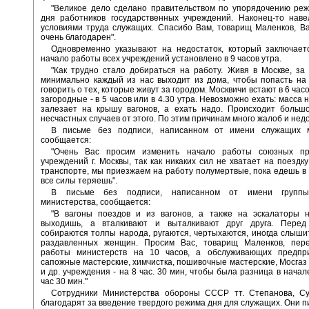
"Великое дело сделано правительством по упорядочению реж
дня работников государственных учреждений. Наконец-то наве
условиями труда служащих. Спасибо Вам, товарищ Маленков, В
очень благодарен".
Одновременно указывают на недостаток, который заключаетс
начало работы всех учреждений установлено в 9 часов утра.
"Как трудно стало добираться на работу. Живя в Москве, за
минимально каждый из нас выходит из дома, чтобы попасть на 
говорить о тех, которые живут за городом. Москвичи встают в 6 часов
загородные - в 5 часов или в 4.30 утра. Невозможно ехать: масса 
залезает на крышу вагонов, а ехать надо. Происходит большо
несчастных случаев от этого. По этим причинам много жалоб и недо
В письме без подписи, написанном от имени служащих м
сообщается:
"Очень Вас просим изменить начало работы союзных пр
учреждений г. Москвы, так как никаких сил не хватает на поездку
транспорте, мы приезжаем на работу полумертвые, пока едешь в 
все силы теряешь".
В письме без подписи, написанном от имени группы
министерства, сообщается:
"В вагоны поездов и из вагонов, а также на эскалаторы 
выходишь, а вталкивают и выталкивают друг друга. Перед
собираются толпы народа, ругаются, чертыхаются, иногда слышит
раздавленных женщин. Просим Вас, товарищ Маленков, пер
работы министерств на 10 часов, а обслуживающих предприя
сапожные мастерские, химчистка, пошивочные мастерские, Мосгаз и
и др. учреждения - на 8 час. 30 мин, чтобы была разница в начал
час 30 мин."
Сотрудники Министерства обороны СССР тт. Степанова, Су
благодарят за введение твердого режима дня для служащих. Они п