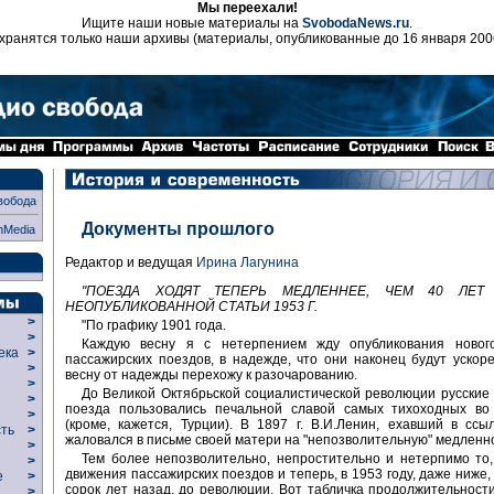
Мы переехали!
Ищите наши новые материалы на
SvobodaNews.ru
.
хранятся только наши архивы (материалы, опубликованные до 16 января 200
вобода
Документы прошлого
nMedia
Редактор и ведущая
Ирина Лагунина
"ПОЕЗДА ХОДЯТ ТЕПЕРЬ МЕДЛЕННЕЕ, ЧЕМ 40 ЛЕТ 
НЕОПУБЛИКОВАННОЙ СТАТЬИ 1953 Г.
>
"По графику 1901 года.
>
Каждую весну я с нетерпением жду опубликования новог
века
>
пассажирских поездов, в надежде, что они наконец будут ускор
>
весну от надежды перехожу к разочарованию.
р
>
До Великой Октябрьской социалистической революции русские
>
поезда пользовались печальной славой самых тихоходных во
>
(кроме, кажется, Турции). В 1897 г. В.И.Ленин, ехавший в ссы
сть
>
жаловался в письме своей матери на "непозволительную" медленно
>
Тем более непозволительно, непростительно и нетерпимо то,
>
движения пассажирских поездов и теперь, в 1953 году, даже ниже,
ие
>
сорок лет назад, до революции. Вот табличка продолжительност
>