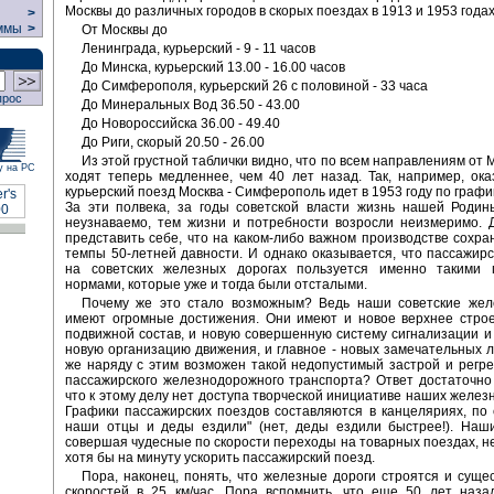
Москвы до различных городов в скорых поездах в 1913 и 1953 годах
>
ммы
>
От Москвы до
Ленинграда, курьерский - 9 - 11 часов
До Минска, курьерский 13.00 - 16.00 часов
До Симферополя, курьерский 26 с половиной - 33 часа
прос
До Минеральных Вод 36.50 - 43.00
До Новороссийска 36.00 - 49.40
До Риги, скорый 20.50 - 26.00
Из этой грустной таблички видно, что по всем направлениям от
у на РС
ходят теперь медленнее, чем 40 лет назад. Так, например, ока
курьерский поезд Москва - Симферополь идет в 1953 году по графику
За эти полвека, за годы советской власти жизнь нашей Родин
неузнаваемо, тем жизни и потребности возросли неизмеримо. 
представить себе, что на каком-либо важном производстве сохр
темпы 50-летней давности. И однако оказывается, что пассажир
на советских железных дорогах пользуется именно такими 
нормами, которые уже и тогда были отсталыми.
Почему же это стало возможным? Ведь наши советские жел
имеют огромные достижения. Они имеют и новое верхнее строе
подвижной состав, и новую совершенную систему сигнализации и 
новую организацию движения, и главное - новых замечательных 
же наряду с этим возможен такой недопустимый застрой и регре
пассажирского железнодорожного транспорта? Ответ достаточно 
что к этому делу нет доступа творческой инициативе наших желез
Графики пассажирских поездов составляются в канцеляриях, по с
наши отцы и деды ездили" (нет, деды ездили быстрее!). Наш
совершая чудесные по скорости переходы на товарных поездах, н
хотя бы на минуту ускорить пассажирский поезд.
Пора, наконец, понять, что железные дороги строятся и суще
скоростей в 25 км/час. Пора вспомнить, что еще 50 лет наза