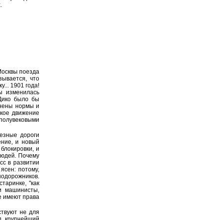
.
 Москвы поезда
зывается, что
... 1901 года!
ы изменилась
Дико было бы
анены нормы и
ское движение
полувековыми
езные дороги
ние, и новый
блокировки, и
людей. Почему
сс в развитии
ясен: потому,
нодорожников.
таринке, "как
и машинисты,
е имеют права
ствуют не для
д крупнейший