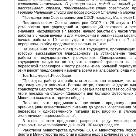
чиновников отменялись. О реакции этих людей на новый 
рассказывает справка, представленная главе советского п
Георгию Маленкову спустя год после похорон Сталина - 9 марта 
"Председателю Совета министров СССР товарищу Маленкову Г.
Постановлением Совета министров СССР от 29 августа 1
установлено для учреждений и организаций союзного и респ
значения, находящихся в г. Москве, начало работы с 9 часов утр
работы в 6 часов вечера и для учреждений и организаций местно
начало работы с 10 часов утра и окончание работы в 7 ча
перерывом на обед продолжительностью на 1 час.
На Ваше имя поступил ряд писем трудящихся, проживающих в
которых высказывается благодарность за установление тве
работы в государственных учреждениях. Одновременно в 
трудящиеся жалуются на то, что городской транспорт не с
перевозкой пассажиров к месту работы из-за большой перегрузки
этим вносят предложение изменить время начала работы ряда уч
Тов. Башкиров Г.И. сообщает...:
"Проезд на работу и с работы стал настолько тяжелым, что 
под силу лицам пожилым. Вагоны метро, трамвая и других вид
транспорта берутся только "с боя". Поездка представляет собой п
что и поездка на стадион "Динамо" в дни больших футбольных 
Многие отказались от горячих обедов.
Полагаю, что предъявлять претензии городскому тра
организациям общественного питания до уровня обеспечения о
перевозки и одновременного питания всех рабочих и служ
экономически нецелесообразно".
В связи с этим предлагает разрешить ряду министерст
установить начало рабочего дня на 20 - 30 минут позднее.
Работники Министерства культуры СССР, Министерства морск
флота и Министерства геологии и охраны недр в количестве 68 чел