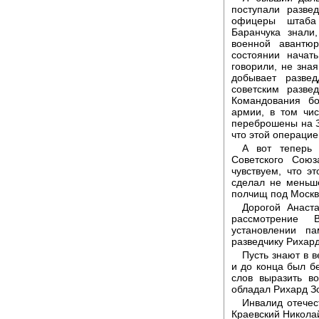
поступали разве
офицеры штаба 
Баранчука знали
военной авантю
состоянии нача
говорили, не зна
добывает разве
советским разве
Командования бо
армии, в том чи
переброшены на З
что этой операци
А вот теперь 
Советского Союз
чувствуем, что э
сделал не меньш
полчищ под Москв
Дорогой Анаст
рассмотрение 
установлении п
разведчику Рихард
Пусть знают в 
и до конца был б
слов выразить в
обладал Рихард З
Инвалид отечес
Краевский Никола