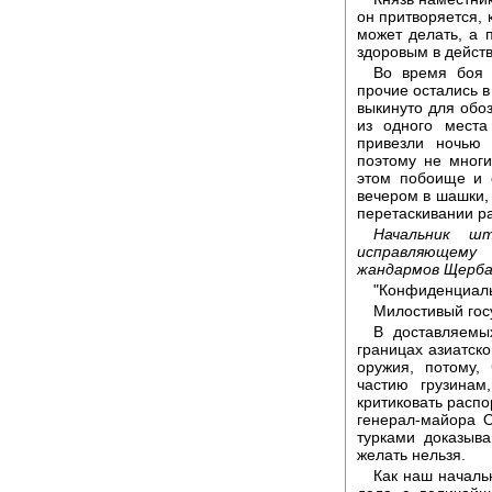
он притворяется, к
может делать, а 
здоровым в дейст
Во время боя 
прочие остались в
выкинуто для обо
из одного места
привезли ночью 
поэтому не многи
этом побоище и 
вечером в шашки, 
перетаскивании ра
Начальник ш
исправляющему
жандармов Щерба
"Конфиденциал
Милостивый гос
В доставляемы
границах азиатск
оружия, потому,
частию грузинам
критиковать распо
генерал-майора 
турками доказыв
желать нельзя.
Как наш началь