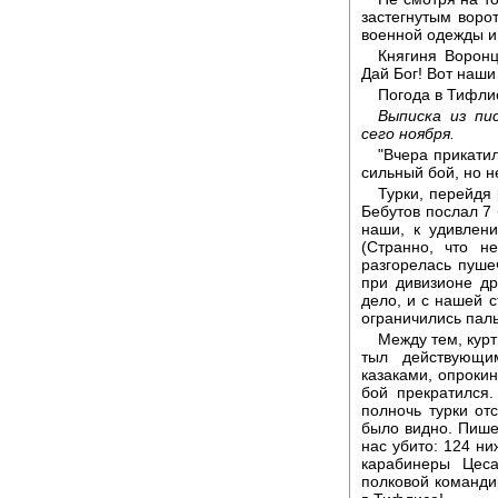
застегнутым воро
военной одежды и
Княгиня Воронц
Дай Бог! Вот наши
Погода в Тифли
Выписка из пи
сего ноября.
"Вчера прикатил
сильный бой, но н
Турки, перейдя
Бебутов послал 7 
наши, к удивлени
(Странно, что н
разгорелась пуше
при дивизионе др
дело, и с нашей с
ограничились пал
Между тем, курт
тыл действующи
казаками, опрокин
бой прекратился
полночь турки от
было видно. Пишет
нас убито: 124 ни
карабинеры Цес
полковой командир