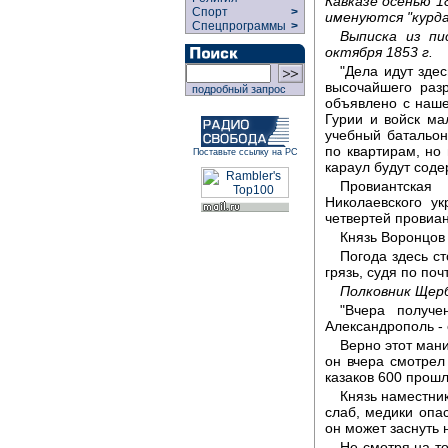
Кавказе осенью 1
Спорт
>
именуются "курда
Спецпрограммы
>
Выписка из пи
октября 1853 г.
"Дела идут зде
высочайшего раз
подробный запрос
объявлено с наше
Гурии и войск м
учебный батальон,
по квартирам, но 
Поставьте ссылку на РС
караул будут соде
Провиантская
Николаевского у
четвертей провиа
Князь Воронцов 
Погода здесь с
грязь, судя по поч
Полковник Щерб
"Вчера получ
Александрополь - 
Верно этот ман
он вчера смотрел 
казаков 600 прошл
Князь наместник
слаб, медики опас
он может заснуть 
Не смотря на то