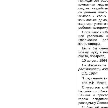
Приходиться рабо
комнатная кварт
создает неудобств
он должен иметь
эскизов и своих
заниматься дома
квартире у нас оч
ребенок, которому
Обращаюсь к Ва
или увеличить 
(творческие р
жилплощадь).
Была бы очень
моему мужу в пол
бюста, портрета).
10 августа 1964 
На документе 
рассмотреть вопр
1.Х. 1964".
"Председателю 
тов. А.И. Микоя
С чувством глу
Верховного Сов
Ленина и присво
герою невидимог
разведчику Советс
Я бывший даль