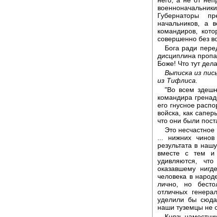
военноначальник
Губернаторы пр
начальников, а 
командиров, кот
совершенно без во
Бога ради пере
дисциплина пропал
Боже! Что тут дел
Выписка из пис
из Тифлиса.
"Во всем здешн
командира гренад
его гнусное распо
войска, как сапер
что они были пос
Это несчастное
... нижних чино
результата в нашу
вместе с тем и
удивляются, что
оказавшему нигд
человека в народе
лично, но бесто
отличных генера
уделили бы сюда,
наши туземцы не 
Князь наместник