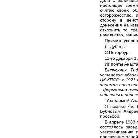
дела с величайш
настоящее время
считаю своею об
осторожностию, 
сторону в дейст
донесения на изв
отклонить то тр
начальство, ваши
Примите уверен
Л. Дубельт
С.Петербург.
11-го декабря 18
Из почты Анаста
Выпускник Ти
установил абсол
ЦК КПСС: с 1923 
занимал пост пр
- формально высш
эти годы и адрес
"Уважаемый Ана
Я помню, что 
Бубновым Андре
просьбой.
В апреле 1963 
состоялось засе
увековечиванию 
присвоение одной 