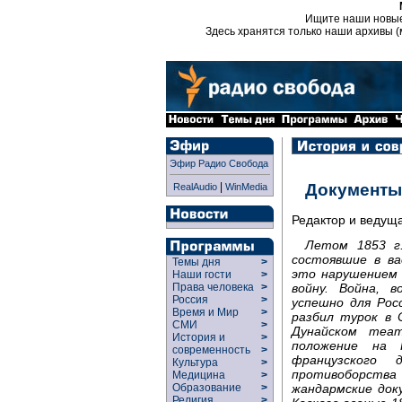
Ищите наши новы
Здесь хранятся только наши архивы (
Эфир Радио Свобода
|
Документы
RealAudio
WinMedia
Редактор и ведущ
Летом 1853 г.
состоявшие в ва
Темы дня
>
это нарушением 
Наши гости
>
войну. Война, 
Права человека
>
Россия
>
успешно для Рос
Время и Мир
>
разбил турок в 
СМИ
>
Дунайском теа
История и
>
положение на 
современность
>
французского
Культура
>
противоборст
Медицина
>
жандармские док
Образование
>
Религия
>