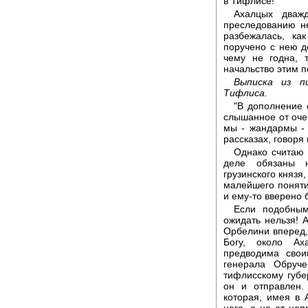
в Тифлисе!
Ахалцых дваж
преследованию н
разбежалась, ка
поручено с нею д
чему не годна, 
начальство этим п
Выписка из п
Тифлиса.
"В дополнение 
слышанное от оче
мы - жандармы - 
рассказах, говоря
Однако считаю 
деле обязаны н
грузинского княз
малейшего поняти
и ему-то вверено 
Если подобным
ожидать нельзя! А
Орбелини вперед,
Богу, около Ах
предводима свои
генерала Обруч
тифлисскому губе
он и отправлен.
которая, имея в 
него, а не от неп