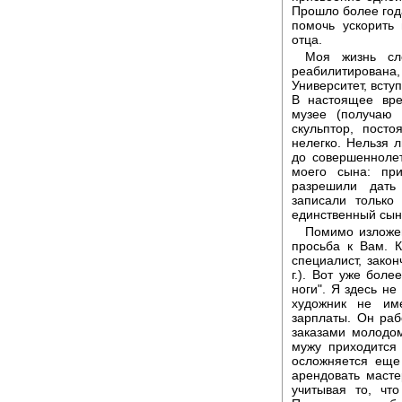
Прошло более год
помочь ускорить
отца.
Моя жизнь сл
реабилитирован
Университет, всту
В настоящее вре
музее (получаю
скульптор, пост
нелегко. Нельзя 
до совершенноле
моего сына: пр
разрешили дать
записали только
единственный сын
Помимо изложе
просьба к Вам. 
специалист, закон
г.). Вот уже боле
ноги". Я здесь не
художник не им
зарплаты. Он раб
заказами молодо
мужу приходится
осложняется еще
арендовать масте
учитывая то, чт