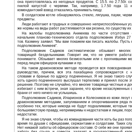
она приготовлялась из негодных продуктов. С 15.5. по 2.7.50г. с
гнилой капустой с червями. Так, например, 1.7.50 года 11
комендантский взвод отказались принимать пищу.
В солдатском котле обнаружилось стекло, лягушка, пауки, черви
предметы.
Люди работают в трудных и совершенно неприспособленных усл
же нормы на виды работ растягиваются как резина, по существу их 
На жалобы подполковника Аникеева по части отсутствия
начальник планово-технического отдела подполковник Избух 2
тов. Казмину заявил: "Мы вам покажем как писать жалобы. Пусть 
подполковник Аникеев".
Подполковник Садиков систематически обзывает многи
товарищей бездельниками. Говорит им, что не умеете работат
понимаете. Обзывает многих безмозглыми или с прогнившими мо
перед лицом офицеров кулаками и пр.
На таком драконовском методе проводится вся повседневная
руководство, причем, вся эта пахабщина сопровождается с 
словами и бранью по адресу подчиненных. Я не знаю такого слу
хоть одного подчиненного выслушал терпеливо и принял после э
решение. Поэтому не случайно, что многие товарищи честные и д
избегают с ним встречи, зная заранее, что кроме незаслуженных 
брани от него ничего не услышишь.
Подполковник Садиков, Иларионов и Колесников из кожи лезут 
драконовскими методами, запугиванием и опорочиванием ряда 
особенно тех, которые никогда не будут подхалимами, которые тв
большевистскую правду, непримиримы к недостаткам и лицам, по
недостатки.
Я не знаю случая, чтобы из командования части хоть бы раз пог
время по душам с офицерами, сержантами и солдатами. Таких слу
Нет никакой заботы об офицерском составе. О себе же они прояв
заботу без стыда и совести, залазят в государственный кар