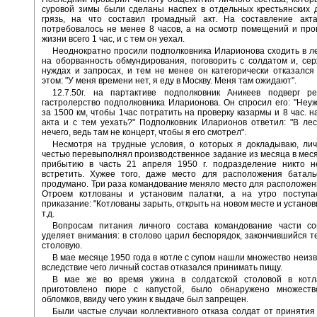
суровой зимы были сделаны наспех в отдельных крестьянских 
грязь, на что составил громадный акт. На составление акт
потребовалось не менее 8 часов, а на осмотр помещений и про
жизни всего 1 час, и с тем он уехал.
Неоднократно просили подполковника Иларионова сходить в л
на оборванность обмундирования, поговорить с солдатом и, се
нуждах и запросах, и тем не менее он категорически отказался
этом: "У меня времени нет, я еду в Москву. Меня там ожидают".
12.7.50г. на партактиве подполковник Аникеев подверг ре
гастролерство подполковника Иларионова. Он спросил его: "Неу
за 1500 км, чтобы 1час потратить на проверку казармы и 8 час. н
акта и с тем уехать?" Подполковник Иларионов ответил: "В ле
нечего, ведь там не концерт, чтобы я его смотрел".
Несмотря на трудные условия, о которых я докладываю, лич
честью перевыполнял производственное задание из месяца в месяц
прибытию в часть 21 апреля 1950 г. подразделение никто н
встретить. Хужее того, даже место для расположения батал
продумано. Три раза командование меняло место для расположен
Отроем котлованы и установим палатки, а на утро поступа
приказание: "Котлованы зарыть, открыть на новом месте и установ
т.д.
Вопросам питания личного состава командование части с
уделяет внимания: в столово царил беспорядок, закончившийся те
столовую.
В мае месяце 1950 года в котле с супом нашли множество неизв
вследствие чего личный состав отказался принимать пищу.
В мае же во время ужина в солдатской столовой в котл
приготовлено пюре с капустой, было обнаружено множест
обломков, ввиду чего ужин к выдаче был запрещен.
Были частые случаи коллективного отказа солдат от принятия 