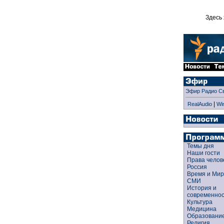
Здесь 
Эфир Радио С
|
RealAudio
Wi
Темы дня
Наши гости
Права чело
Россия
Время и Ми
СМИ
История и
современно
Культура
Медицина
Образован
Религия