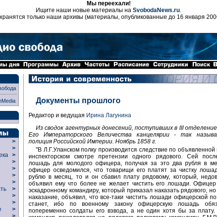
Мы переехали!
Ищите наши новые материалы на
SvobodaNews.ru
.
хранятся только наши архивы (материалы, опубликованные до 16 января 200
вобода
Документы прошлого
nMedia
Редактор и ведущая
Ирина Лагунина
Из сводок агентурных донесений, поступивших в III отделени
Его Императорского Величества канцелярии - так называ
полиция Российской Империи. Ноябрь 1858 г.
>
>
"В Л.Г.Уланском полку производится следствие по объявленной
века
>
инспекторском смотре претензии одного рядового. Сей посл
>
лошадь для молодого офицера, получая за это два рубля в ме
р
>
офицер осведомился, что товарищи его платят за чистку лоша
>
рублю в месяц, то и он сбавил плату рядовому, который, недо
>
объявил ему что более не желает чистить его лошади. Офицер
сть
>
эскадронному командиру, который приказал наказать рядового, но
>
наказание, объявил, что все-таки чистить лошади офицерской п
>
станет, ибо по военному закону офицерскую лошадь обяз
ие
>
попеременно солдаты его взвода, а не один хотя бы за плату
>