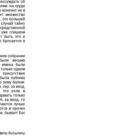
рассуждать об
иями на груди
о конечно не в
ит множество
, (по большей
 случай тайно
средственной
о уже слишком
ет быть это и
о бросается в
ском собрании
были весьма
х имена были
 только одним
 присутствия
была публика
ю зиму балом-
 сер. за вход,
, что если в
авать только
. за вход, то
елаются лучше
ются в прочих
и, бывает Бог
вичу Косыгину