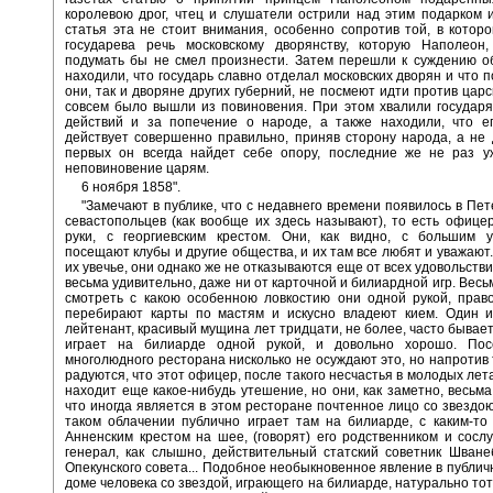
королевою дрог, чтец и слушатели острили над этим подарком 
статья эта не стоит внимания, особенно сопротив той, в котор
государева речь московскому дворянству, которую Наполеон,
подумать бы не смел произнести. Затем перешли к суждению о
находили, что государь славно отделал московских дворян и что п
они, так и дворяне других губерний, не посмеют идти против царс
совсем было вышли из повиновения. При этом хвалили государя
действий и за попечение о народе, а также находили, что ег
действует совершенно правильно, приняв сторону народа, а не 
первых он всегда найдет себе опору, последние же не раз у
неповиновение царям.
6 ноября 1858".
"Замечают в публике, что с недавнего времени появилось в Пет
севастопольцев (как вообще их здесь называют), то есть офице
руки, с георгиевским крестом. Они, как видно, с большим у
посещают клубы и другие общества, и их там все любят и уважают.
их увечье, они однако же не отказываются еще от всех удовольстви
весьма удивительно, даже ни от карточной и билиардной игр. Вес
смотреть с какою особенною ловкостию они одной рукой, прав
перебирают карты по мастям и искусно владеют кием. Один и
лейтенант, красивый мущина лет тридцати, не более, часто бывает
играет на билиарде одной рукой, и довольно хорошо. Пос
многолюдного ресторана нисколько не осуждают это, но напротив 
радуются, что этот офицер, после такого несчастья в молодых лета
находит еще какое-нибудь утешение, но они, как заметно, весьма
что иногда является в этом ресторане почтенное лицо со звездою 
таком облачении публично играет там на билиарде, с каким-то
Анненским крестом на шее, (говорят) его родственником и сосл
генерал, как слышно, действительный статский советник Шване
Опекунского совета... Подобное необыкновенное явление в публи
доме человека со звездой, играющего на билиарде, натурально то