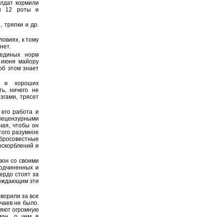
олдат кормили
 и 12 роты и
, тряпки и др.
овиях, к тому
нет.
 единых норм
7 июня майору
об этом знает
х и хороших
ь, ничего не
згами, трясет
 его работа и
нецензурными
чая, чтобы он
того разумное
обросовестные
оскорблений и
вон со своими
подчиненных и
ердо стоят за
рождающим эти
оворили за все
чаев не было.
ляют огромную
ман, о чем я