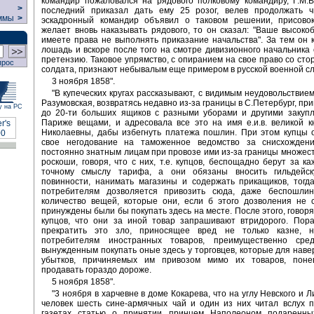
командир пожаловался на рядового полковому командиру, Г.М.В
>
последний приказал дать ему 25 розог, велев продолжать чи
ммы
>
эскадронный командир объявил о таковом решении, присовок
желает вновь наказывать рядового, то он сказал: "Ваше высоко
имеете права не выполнять приказание начальства". За тем он к
лошадь и вскоре после того на смотре дивизионного начальника
претензию. Таковое упрямство, с опиранием на свое право со сто
прос
солдата, признают небывалым еще примером в русской военной с
3 ноября 1858".
"В купеческих кругах рассказывают, с видимым неудовольствием
Разумовская, возвратясь недавно из-за границы в С.Петербург, пр
у на РС
до 20-ти больших ящиков с разными уборами и другими закуп
Париже вещами, и адресовала все это на имя е.и.в. великой 
Николаевны, дабы избегнуть платежа пошлин. При этом купцы 
свое негодование на таможенное ведомство за снисхожден
постоянно знатным лицам при провозе ими из-за границы множес
роскоши, говоря, что с них, т.е. купцов, беспощадно берут за к
точному смыслу тарифа, а они обязаны вносить гильдейс
повинности, нанимать магазины и содержать прикащиков, тогд
потребителям дозволяется привозить сюда, даже беспошлин
количество вещей, которые они, если б этого дозволения не 
принуждены были бы покупать здесь на месте. После этого, говоря
купцов, что они за иной товар запрашивают втридорого. Пора
прекратить это зло, приносящее вред не только казне, 
потребителям иностранных товаров, преимущественно сред
вынужденным покупать оные здесь у торговцев, которые для наве
убытков, причиняемых им привозом мимо их товаров, пон
продавать гораздо дороже.
5 ноября 1858".
"3 ноября в харчевне в доме Кокарева, что на углу Невского и 
человек шесть сине-армячных чай и один из них читал вслух 
газетах статью о принятии принцем Наполеоном подаренны