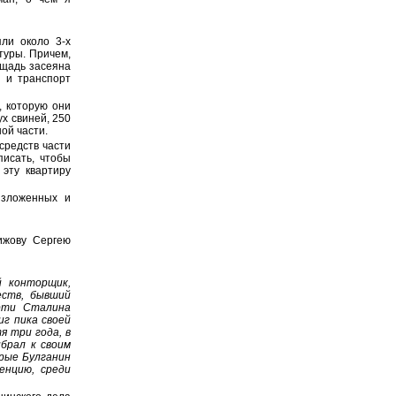
ли около 3-х
ьтуры. Причем,
ощадь засеяна
ы и транспорт
, которую они
х свиней, 250
ой части.
средств части
писать, чтобы
 эту квартиру
изложенных и
Чижову Сергею
й конторщик,
еств, бывший
рти Сталина
иг пика своей
 три года, в
брал к своим
орые Булганин
енцию, среди