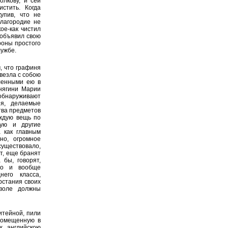
олкову, и сей
стить. Когда
упив, что не
благородие не
ое-как чистил
 объявил свою
роны простого
лужбе.
, что графиня
ивезла с собою
ленными ею в
княгини Марии
обнаруживают
ия, делаемые
тва предметов
аждую вещь по
кую и другие
а как главным
но, огромное
существовало,
т, еще бранят
 бы, говорят,
но и вообще
него класса,
рстания своих
еволе должны
Литейной, пили
помещенную в
х английскою