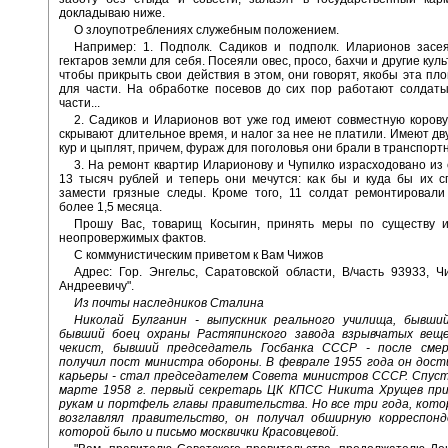
докладываю ниже.
О злоупотреблениях служебным положением.
Например: 1. Подполк. Садиков и подполк. Иларионов засея
гектаров земли для себя. Посеяли овес, просо, бахчи и другие кул
чтобы прикрыть свои действия в этом, они говорят, якобы эта пл
для части. На обработке посевов до сих пор работают солдат
части...
2. Садиков и Иларионов вот уже год имеют совместную корову
скрывают длительное время, и налог за нее не платили. Имеют дву
кур и цыплят, причем, фураж для поголовья они брали в транспортн
3. На ремонт квартир Иларионову и Чупилко израсходовано из 
13 тысяч рублей и теперь они мечутся: как бы и куда бы их с
замести грязные следы. Кроме того, 11 солдат ремонтировали
более 1,5 месяца.
Прошу Вас, товарищ Косыгин, принять меры по существу 
неопровержимых фактов.
С коммунистическим приветом к Вам Чижов
Адрес: Гор. Энгельс, Саратовской области, В/часть 93933, 
Андреевичу".
Из почты наследников Сталина
Николай Булганин - выпускник реального училища, бывши
бывший боец охраны Растяпинского завода взрывчатых вещ
чекист, бывший председатель Госбанка СССР - после сме
получил пост министра обороны. В феврале 1955 года он дост
карьеры - стал председателем Совета министров СССР. Спустя
марте 1958 г. первый секретарь ЦК КПСС Никита Хрущев при
рукам и портфель главы правительства. Но все три года, кот
возглавлял правительство, он получал обширную корреспонд
которой было и письмо москвички Красовцевой.