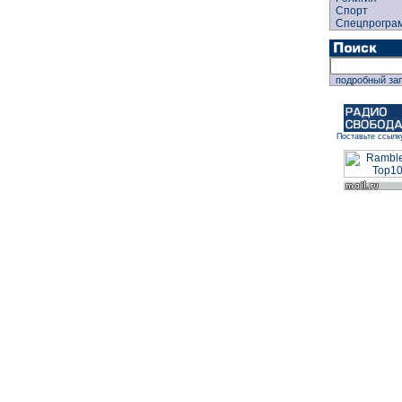
Спорт
Спецпрогра
подробный за
Поставьте ссылк