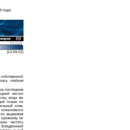
6 года)
6.8.2026
[13-09-02]
е собственной
лась тайная
 на последнем
едний чистил
сяц; когда же
дей только по
вольный этим,
 пожаловался
 он, выдержав
о прежнему не
аны чистить
. Эскадронный