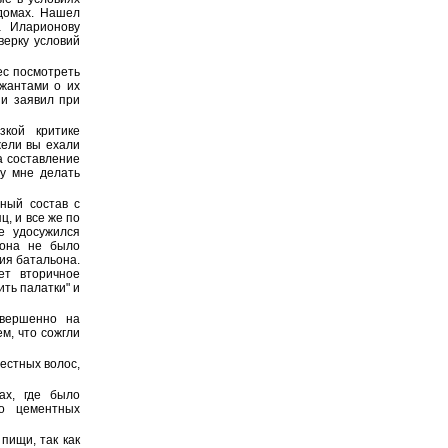
домах. Нашел
а Иларионову
верку условий
ес посмотреть
ржантами о их
 и заявил при
зкой критике
жели вы ехали
а составление
су мне делать
ный состав с
, и все же по
е удосужился
ьона не было
ия батальона.
ет вторичное
ить палатки" и
овершенно на
м, что сожгли
естных волос,
ах, где было
во цементных
пищи, так как