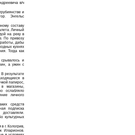
ндреевича в/ч
грубиянстве и
ор. Энгельс
ному составу
алета. Личный
дой на реку в
в. По привозу
 работы, дабы
ходных кухнях
ия. Тогда как
 срывалось и
жин, а ужин с
 В результате
аходящиеся в
ачкой папирос,
 в магазины,
но ослабляло
яние личного
аких средств
ная подписка
доставляли.
бо культурных
 г. Кологрив,
к Иларионов.
ые в условиях