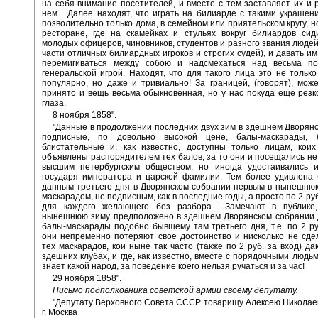
на себя внимание посетителей, и вместе с тем заставляет их и 
нем... Далее находят, что играть на билиарде с такими украшен
позволительно только дома, в семейном или приятельском кругу, н
ресторане, где на скамейках и стульях вокруг билиардов сид
молодых офицеров, чиновников, студентов и разного звания людей
части отличных билиардных игроков и строгих судей), и давать им
перемигиваться между собою и надсмехаться над весьма по
генеральской игрой. Находят, что для такого лица это не тольк
популярно, но даже и тривиально! За границей, (говорят), мож
принято и вещь весьма обыкновенная, но у нас покуда еще резк
глаза.
8 ноября 1858".
"Данные в продолжении последних двух зим в здешнем Дворян
подписные, по довольно высокой цене, балы-маскарады, 
блистательные и, как известно, доступны только лицам, кои
объявлены распорядителем тех балов, за то они и посещались не
высшим петербургским обществом, но иногда удостаивались и
государя императора и царской фамилии. Тем более удивлена 
данным третьего дня в Дворянском собрании первым в нынешню
маскарадом, не подписным, как в последние годы, а просто по 2 руб.
для каждого желающего без разбора... Замечают в публике
нынешнюю зиму предположено в здешнем Дворянском собрании д
балы-маскарады подобно бывшему там третьего дня, т.е. по 2 руб
они непременно потеряют свое достоинство и нисколько не сд
тех маскарадов, кои ныне так часто (также по 2 руб. за вход) да
здешних клубах, и где, как известно, вместе с порядочными людьм
знает какой народ, за поведение коего нельзя ручаться и за час!
29 ноября 1858".
Письмо подполковника советской армии своему депутату.
"Депутату Верховного Совета СССР товарищу Алексею Николае
г. Москва