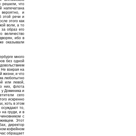
и решили, что
ой напечатана
 вероятно, и
б этой речи и
осле этого как
кой воли, а то
 за образ его
о величество
дворян, ибо в
же оказывали
ербурге много
ров без одной
довольствием
 Не взирая на
й жизни, и что
ьма любопытно
ой или левой,
з них, флота
 у Доминика и
етители сего
того искренно
х, хоть в этом
 осуждают то,
на груди, и в
 чиновником с
уживцем. Этот
бах, директор
чном кофейном
тчас обращает