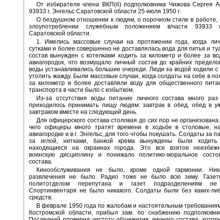
От избирателя члена ВКП(б) подполковника Чижова Сергея А
93933 г. Энгельс Саратовской области 25 июля 1950 г.
О бездушном отношении к людям, о порочном стиле в работе, 
злоупотреблении служебным положением в/части 93933 г
Саратовской области.
1. Имелись массовые случаи на протяжении года, когда лич
сутками и более совершенно не доставлялась вода для питья и ту
состав вынужден с котелками ходить за километр и более за во
авиагородок, что возмущало личный состав до крайних предело
воды устанавливались большие очереди. Люди за водой ходили с
утолить жажду. Были массовые случаи, когда солдаты на себе в по
за километр и более доставляли воду для общественного питан
транспорта в части было с избытком.
Из-за отсутствия воды питание личного состава много раз
приходилось принимать пищу людям: завтрак в обед, обед в у
завтраком вместе на следующий день.
Для офицерского состава столовая до сих пор не организована.
чего офицеры много тратят времени в ходьбе в столовые, н
авиагородке и в г. Энгельс, для того чтобы покушать. Солдаты за п
за иглой, нитками, банкой крема вынуждены были ходить
находящиеся на окраинах города. Это все взятое неизбеж
воинскую дисциплину и понижало политико-моральное состо
состава.
Кинообслуживания не было, кроме одной гармонии. Ник
развлечения не было. Радио тоже не было всю зиму. Газет
политотделом перепутана и газет подразделениям не 
Спортинвентаря не было никакого. Солдаты были без каких-ли
средств.
В феврале 1950 года по жалобам и настоятельным требованиям в
Костромской области, прибыл зам. по снабжению подполковни
Последний проверил чистоту общежития личного состава, котор