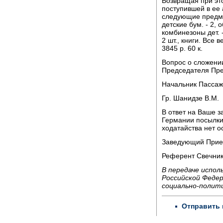
Возвращая при это
поступившей в ее
следующие предме
детские бум. - 2, о
комбинезоны дет. - 
2 шт., книги. Все
3845 р. 60 к.
Вопрос о сложени
Председателя Пре
Начальник Пассаж
Гр. Шанидзе В.М.
В ответ на Ваше 
Германии посылки
ходатайства нет о
Заведующий Прие
Референт Свечник
В передаче испол
Российской Федер
социально-полит
Отправить 