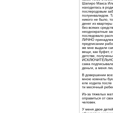
Шапиро Макса Иль
находилась в род
послеродовым забо
полуинвалидом. Та
никого не было, т
денег из квартиры
без всяких средст
неоднократные за
последовало расп
ЛИЧНО принадлежа
предписании рабо
же мне выдали са
вещи, как буфет, 
детстве, получен
ИСКЛЮЧИТЕЛЬНО МН
сама подписывала
деньги, а меня л
В довершении все
мною комнаты букв
еле ходила после 
ти месячный ребен
Из-за тяжелых мат
оправиться от сво
человек.
У меня двое детей