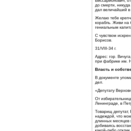
Виссарионович, от
до смерти, никуда
дал величайший в 
Желаю тебе крепч
корабль. Живи на 
гениальным капит
С чувством искрен
Борисов.
31/VIII-34 г.
Адрес: гор. Вичуг
при фабрике им. Н
Власть и собств
В документе упом
дел.
«Депутату Верховн
От избирательни
Ленинграде, в Пет
Товарищ депутат,
надеждой, что мое
длинных месяцев 
добиваясь восстан
какой-либо отклик