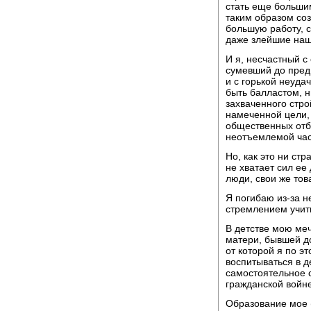
стать еще большим
таким образом со
большую работу, 
даже злейшие наши
И я, несчастный с
сумевший до пред
и с горькой неуда
быть балластом, 
захваченного стр
намеченной цели, 
общественных отбр
неотъемлемой час
Но, как это ни ст
не хватает сил ее 
люди, свои же то
Я погибаю из-за 
стремлением учит
В детстве мою меч
матери, бывшей д
от которой я по э
воспитываться в де
самостоятельное 
гражданской войне
Образование мое 