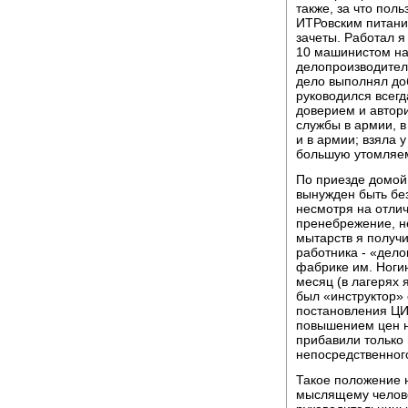
также, за что пол
ИТРовским питани
зачеты. Работал я
10 машинистом на
делопроизводител
дело выполнял доб
руководился всег
доверием и автори
службы в армии, в
и в армии; взяла 
большую утомляемо
По приезде домой,
вынужден быть без
несмотря на отлич
пренебрежение, не
мытарств я получ
работника - «дело
фабрике им. Ногин
месяц (в лагерях я
был «инструктор» 
постановления ЦИК
повышением цен н
прибавили только
непосредственного
Такое положение 
мыслящему челове