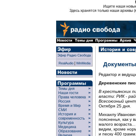
Ищите наши новы
Здесь хранятся только наши архивы (
Эфир Радио Свобода
|
Документы
RealAudio
WinMedia
Редактор и ведущ
Деревенские пис
Темы дня
>
В крестьянских 
Наши гости
>
власти: РИК - ра
Права человека
>
Всесоюзный цент
Россия
>
Октября 25 дня.
Время и Мир
>
СМИ
>
Михаилу Иванович
История и
>
современность
>
поясненья, как у 
Культура
>
малого возраста..
Медицина
>
видим, кроме нор
Образование
>
и песку 400 грамм
Религия
>