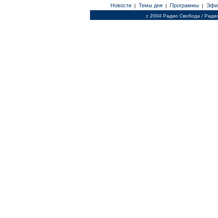
Новости
Темы дня
Программы
Эфи
|
|
|
c 2004 Радио Свобода / Ради