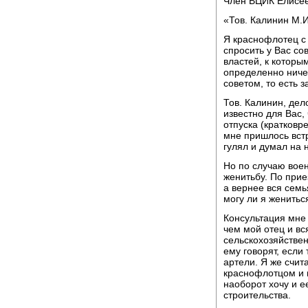
Член ВЦИК Елисее
«Тов. Калинин М.И
Я краснофлотец с
спросить у Вас со
властей, к которы
определенно ничег
советом, то есть 
Тов. Калинин, дело
известно для Вас,
отпуска (кратковре
мне пришлось встр
гулял и думал на 
Но по случаю вое
женитьбу. По прие
а вернее вся семь
могу ли я женитьс
Консультация мне 
чем мой отец и вс
сельскохозяйствен
ему говорят, если
артели. Я же счи
краснофлотцом и 
наоборот хочу и е
строительства.