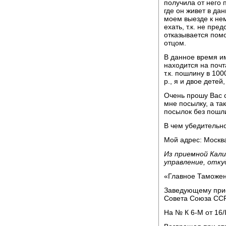
получила от него 
где он живет в да
моем выезде к нем
ехать, т.к. не пре
отказывается помо
отцом.
В данное время и
находится на почт
т.к. пошлину в 100
р., я и двое детей
Очень прошу Вас 
мне посылку, а т
посылок без пошл
В чем убедительн
Мой адрес: Москва
Из приемной Кали
управление, отк
«Главное Таможен
Заведующему при
Совета Союза ССР
На № К 6-М от 16/I