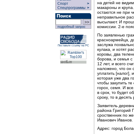
на детей не видим
Спорт
>
макароны и крупа.
Спецпрограммы
>
остаются не при ч
неправильное расп
высылают. И прошу
комиссии. 2-е поя
подробный запрос
По заявленью гра
красноармейца, до
заслужа похвально
Поставьте ссылку на РС
кулака, и хотят р
коровы, два телен
борова, и семья с 
12 лет, и всего сч
наложено, что он 
уплатить [налог],
которая уже два г
чтобы закупить те 
горох, семя. И все
в срок, то будет о
сроку, то в десят
Заявитель деревни
района Григорий 
сроственник по же
Иванович Иванов.
Адрес: город Бола