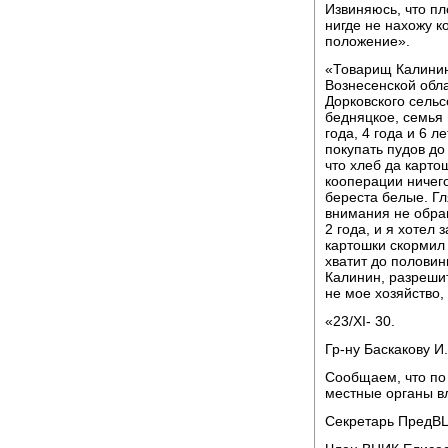
Извиняюсь, что пл
нигде не нахожу к
положение».
«Товарищ Калинин,
Вознесенской обла
Дорковского сельс
бедняцкое, семья 
года, 4 года и 6 л
покупать пудов до 
что хлеб да картош
кооперации ничего
береста белые. Гл
внимания не обращ
2 года, и я хотел 
картошки скормил 
хватит до половин
Калинин, разрешит
не мое хозяйство,
«23/XI- 30.
Гр-ну Баскакову И.
Сообщаем, что по 
местные органы вл
Секретарь ПредВ