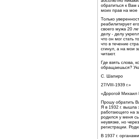
абсолютно никаких
обратиться к Вам 
моих прав на мое
Только уверенност
реабилитирует ег
своего мужа 20 ле
делу - делу укре
что он мог стать 
что в течение стр
сгинул, а на мои 
читают.
Где взять слова, 
обращаешься? Укаж
С. Шапиро
27/VIII-1939 г.»
«Дорогой Михаил 
Прошу обратить В
Я в 1932 г. вышла
работающего на за
родился у меня сы
неувязке, но чере
регистрации. Роди
В 1937 г. органам