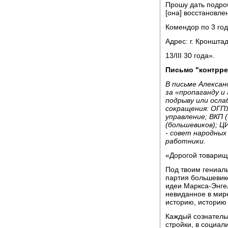
Прошу дать подро
[она] восстановле
Комендор по 3 го
Адрес: г. Кронштад
13/III 30 года».
Письмо "контрр
В письме Алексан
за «пропаганду и
подрыву или осла
сокращения: ОГП
управление; ВКП 
(большевиков); 
- совет народных
работники.
«Дорогой товарищ
Под твоим гениал
партия большевико
идеи Маркса-Энге
невиданное в мир
историю, историю
Каждый сознатель
стройки, в социал