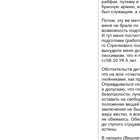
рабфак, путевку в
Красную армию, в 
был служащим, а 
Потом, эту же меч
меня не брали по 
возможность подго
И тут меня пости
подготовки (рабо
го Стрелкового по
вынудила меня до 
пессимизм, что я 
ст.58-10 УК 5 лет.
Обстоятельств де
что на мое «счаст
гнойниками, как п
Оправдываться се
и допускаю, что г
безопасности, лу
оставить на свобо
положение вещей и
заключения не был
меру жестко, я все
не обижаюсь. Оби
до глупого сгущав
истины.
В лагерях (Вишлаг