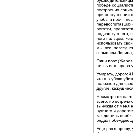
руководительницы 
победе социалист
построения социал
при поступлении 
учебы и проч., не
перевоспитавших е
рогатки, препятств
подчас хуже его, 
него пальцем, ког
использовать свои
мы, все, повседне
знаменем Ленина,
Один поэт (Жаров 
жизнь есть право 
Умирать, дорогой 
что я глубоко убеж
полезнее для свое
другие, кажущиес
Несмотря ни на чт
всего, но встреча
вынуждают меня на
нужного и дорогого
как достичь необх
рядах побеждающ
Еще раз я прошу, 