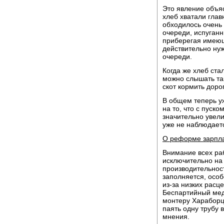
Это явление объя
хлеб хватали глав
обходилось очень
очереди, испуганны
приберегая имеющ
действительно ну
очереди.
Когда же хлеб ста
можно слышать так
скот кормить доро
В общем теперь у
на то, что с пуск
значительно увели
уже не наблюдает
О реформе зарпл
Внимание всех ра
исключительно на
производительност
заполняется, особ
из-за низких расц
Беспартийный мед
монтеру Хараборцев
паять одну трубу 
мнения.