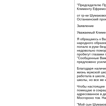
"Председателю П
Клименту Ефремо
от гр-ки Шумаково
Останкинский прое
Заявление
Уважаемый Климе
Я обращаюсь к Ва
народного образов
попало в руки бе
недовольно поморщ
пробегут глазами 
"Сообщенные Вами
предложено усилить
Благодаря наличи
жизнь мужской шк
работала в школе,
школы, но все же 
Чтобы настоящее 
помещаю в сокращ
адресованное в д
Мосгороно тов. Н
"Мой сын Шумаков 