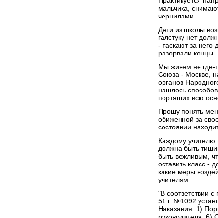
Практикуется напр
мальчика, снимаю
чернилами.
Дети из школы воз
галстуку нет долж
- таскают за него
разорвали концы.
Мы живем не где-т
Союза - Москве, н
органов Народног
нашлось способов 
портящих всю осн
Прошу понять меня
обиженной за свое
состоянии находит
Каждому учителю..
должна быть тиши
быть вежливым, чт
оставить класс -
какие меры возде
учителям:
"В соответствии с
51 г. №1092 уста
Наказания: 1) Пор
руководителя, 6)