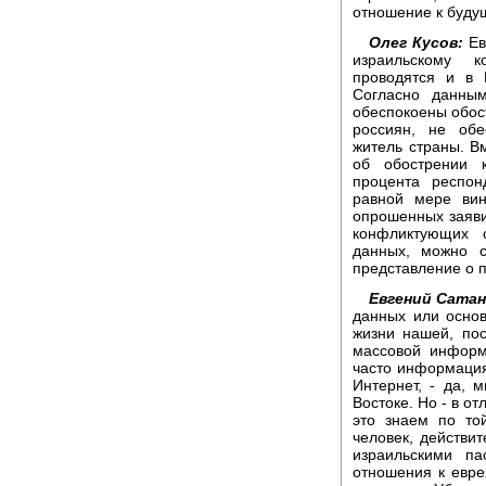
отношение к будущ
Олег Кусов:
Ев
израильскому к
проводятся и в 
Согласно данны
обеспокоены обос
россиян, не об
житель страны. В
об обострении 
процента респон
равной мере вин
опрошенных заяви
конфликтующих 
данных, можно с
представление о 
Евгений Сатан
данных или основ
жизни нашей, пос
массовой информ
часто информация 
Интернет, - да, 
Востоке. Но - в о
это знаем по то
человек, действи
израильскими па
отношения к евре