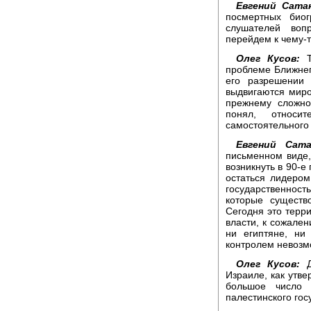
Евгений Сата
посмертных био
слушателей воп
перейдем к чему-т
Олег Кусов:
Т
проблеме Ближнег
его разрешении 
выдвигаются миро
прежнему сложно
понял, относи
самостоятельного
Евгений Сата
письменном виде,
возникнуть в 90-е
остаться лидеро
государственность,
которые существ
Сегодня это терри
власти, к сожален
ни египтяне, ни
контролем невозм
Олег Кусов:
Д
Израиле, как утве
большое число 
палестинского госу