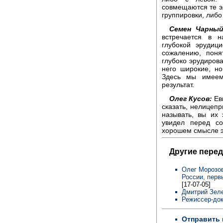
совмещаются те э
группировки, либо 
Семен Чарный
встречается в 
глубокой эрудици
сожалению, поня
глубоко эрудирова
него широкие, но
Здесь мы имеем
результат.
Олег Кусов:
Евг
сказать, нелицепр
называть, вы их
увидел перед со
хорошем смысле э
Другие перед
Олег Морозов
России, перв
[17-07-05]
Дмитрий Зеле
Режиссер-до
Отправить 