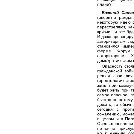
плана?
Евгений Сата
говорят о граждан
некоторую идею о
перестреляют, к
кризис - и все бу
И даже провоцирую
авторитарным ли
становился импе
ферме Форум 
авторитаризм. 
демократическим 
Опасность стол
гражданской вой
решая свои лич
геронтологически
жить при коммун
будет жить при т
самое опасное, по
быстро не потому,
дожить, то обычн
сегодня с прот
сожалению, может 
в целом и в Пале
Очень опасная сит
не начнет прислуш
но к мнению соб