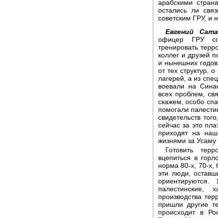
арабскими стран
остались ли свя
советским ГРУ, и
Евгений Сата
офицер ГРУ со
тренировать терро
коллег и друзей п
и нынешних годов
от тех структур, 
лагерей, а из спе
воевали на Сина
всех проблем, св
скажем, особо спа
помогали палестин
свидетельств того
сейчас за это пла
приходят на наш
жизнями за Усаму
Готовить терр
вцепиться в горл
норма 80-х, 70-х, 
эти люди, оставш
ориентируются.
палестинские, х
производства тер
пришли другие т
происходит в Ро