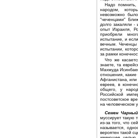
Надо помнить,
народом, котор
невозможно было
"чеченцами" Бли
долго закаляли -
опыт Израиля, Ро
приобрели мног
испытание, и если
вечным. Чеченцы
испытании, котор
за рамки конечнос
Что же касаетс
знаете, та еврейс
Махмуда Исинбаева
отношения, какие 
Афганистана, или 
евреев, в конеч
общего, у наро
Российской импе
постсоветское вре
на человеческом у
Семен Чарный
муссирует такую т
из-за того, что с
называется, одно
вероятен такой сц
имеющее целью п