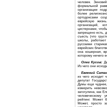
человек. Зинови
формальной равв
организации под
более религиозн
ортодоксами соз
еврейскую жизн
организаций, к
цистернами, чтобы
запрещено есть, 
съесть (что грус
школы, работают
русскими старика
еврейских благотв
она кошерная, вр
которому нечего ес
Олег Кусов:
Де
Из чего они исход
Евгений Сатан
из чего исходит 
депутат Государ
Думы еще чуднее,
измерить невозмо
загогулина, как Е
человеческому 
рейтинг. Может б
Может, просто з
накипело.