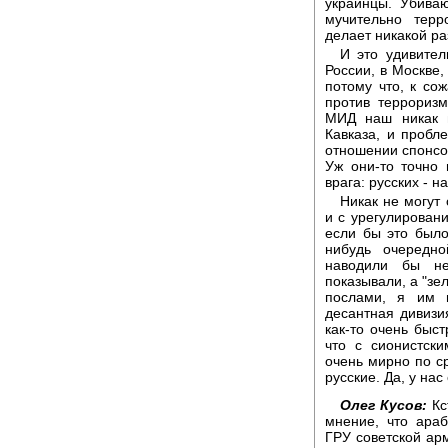
украинцы. Убиваю
мучительно терр
делает никакой р
И это удивител
России, в Москве,
потому что, к с
против терроризм
МИД наш никак н
Кавказа, и пробл
отношении спонсоро
Уж они-то точно 
врага: русских - 
Никак не могут
и с урегулировани
если бы это было
нибудь очередн
наводили бы не
показывали, а "зе
послами, я им п
десантная дивизи
как-то очень быст
что с сионистски
очень мирно по с
русские. Да, у нас
Олег Кусов:
Кс
мнение, что араб
ГРУ советской арм