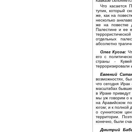
Кавказе склоняетс
Что касается П
тупик, который с
же, как на повес
несколько анклаво
же на повестке 
Палестине и ее е
террористическ
отдельных палес
абсолютно трагич
Олег Кусов:
Чт
его с политичес
страны - Кувей
терроризировали и
Евгений Сата
возможностях, бы
что сегодня Ирак
масштабах бывшей
в Ираке приведут 
мы уж говорим о 
на Аравийском по
югом; и к полной 
о суннитском цен
территории. Поэ
конечно, были сча
Дмитрий Баби