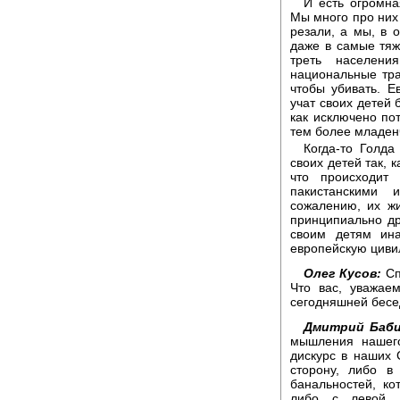
И есть огромна
Мы много про них 
резали, а мы, в о
даже в самые тяж
треть населен
национальные тра
чтобы убивать. Е
учат своих детей 
как исключено пот
тем более младен
Когда-то Голда
своих детей так, 
что происходит
пакистанскими 
сожалению, их жи
принципиально др
своим детям ина
европейскую циви
Олег Кусов:
Сп
Что вас, уважае
сегодняшней бесе
Дмитрий Баби
мышления нашего
дискурс в наших 
сторону, либо в
банальностей, к
либо с левой. 