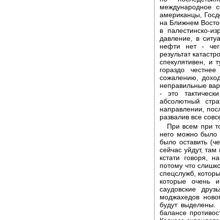
международное с
американцы, Госд
на Ближнем Восток
в палестинско-и
давление, в ситу
нефти нет - чег
результат катастр
спекулятивен, и т
гораздо честнее
сожалению, дохо
неправильные вар
- это тактическ
абсолютный стра
направлении, посл
развалив все совс
При всем при т
него можно было 
было оставить (ч
сейчас уйдут, там
кстати говоря, н
потому что слишк
спецслужб, которы
которые очень 
саудовские друз
моджахедов ново
будут выделены. 
балансе противос