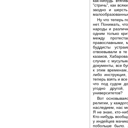
как-нибудь втяги
"стричь", как всяк
заодно и шерсть
малообразованные,
Ну что теперь 
нет. Понимать, что
народы и различн
одним только кри
между протест
православными, 
буддисты устра
отвоевывали в те
казаков, Хабарова
случае с мусульм
документы, все бу
к этим временам,
либо инструкция,
теперь взять и все
что под судом д
угодно другой,
университетов?
Вот основываяс
религии, у каждог
наследием, нас мо
Я не знаю, кто-ни
Кто-нибудь вообщ
у индейцев мачика
побольше было. 