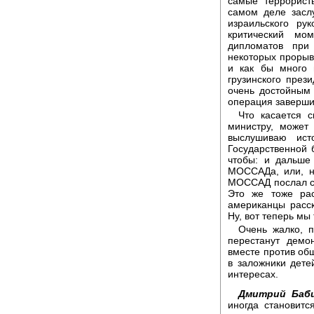
самые террорист
самом деле засл
израильского рук
критический мо
дипломатов при
некоторых прорыв
и как бы много 
грузинского през
очень достойным
операция заверши
Что касается с
министру, может
выслушиваю ис
Государственной 
чтобы: и дальше
МОССАДа, или, н
МОССАД послал са
Это же тоже ра
американцы расск
Ну, вот теперь м
Очень жалко, 
перестанут демо
вместе против общ
в заложники детей
интересах.
Дмитрий Баби
иногда становитс