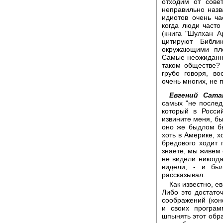
отходим от совет
неправильно назв
идиотов очень ча
когда люди част
(книга "Шулхан А
цитируют Библ
окружающими пле
Самые неожиданн
таком обществе? 
грубо говоря, в
очень многих, не
Евгений Сата
самых "не послед
который в Росси
извините меня, б
оно же быдлом быт
хоть в Америке, х
бредового ходит 
знаете, мы живем 
не видели никогда
видели, - и был
рассказывал.
Как известно, е
Либо это достато
соображений (кон
и своих програм
шпынять этот обра