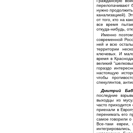
Гражданскую вой
перелопачивают б
нужно продолжить 
канализацией). Эт
от того, кто на ка
все время пыта
откуда-нибудь, отк
Именно поэтом
современной Росси
ней и всю осталь
территории неск
ключевых. И мало
время в Краснода
великий "шелковы
гораздо интересн
настоящую истор
чтобы противост
спекулянтов, анти
Дмитрий Баб
последние взрыв
выходцы из мусу
часто приходится 
приехали в Европу
перенимать его п
самое говорили о 
Все-таки евреи,
интегрировались