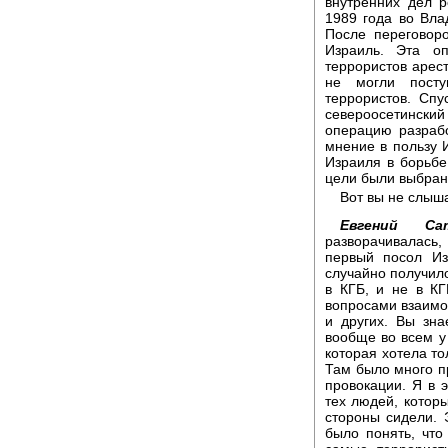
внутренних дел 
1989 года во Вла
После переговор
Израиль. Эта о
террористов арес
не могли посту
террористов. Спу
североосетинский 
операцию разраб
мнение в пользу 
Израиля в борьбе
цели были выбран
Вот вы не слыш
Евгений Сат
разворачивалась
первый посол Из
случайно получило
в КГБ, и не в КГ
вопросами взаимо
и других. Вы зна
вообще во всем у 
которая хотела тол
Там было много п
провокации. Я в 
тех людей, которы
стороны сидели. 
было понять, что