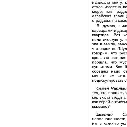
написали книгу,
стала известна в
мере, как тради
еврейская традиц
страдаем, на само
Я думаю, ниче
варварами и дикар
квартире. Вот 
политическую ули
зла в земле, заас
что евреи по "Шул
говорим, что ру
кровавая история
прошла, что му
суннитами. Все 
соседям надо от
мешать им жить.
подискутировать с
Семен Чарный
тех, кто подписыв
мелькали люди с
как еврей-антисем
вызвано?
Евгений Сат
неполноценности,
им в каких-то ус