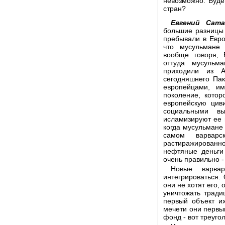
невозможно. Буде
стран?
Евгений Сата
большие разницы 
пребывали в Евро
что мусульмане 
вообще говоря, 
оттуда мусульм
приходили из А
сегодняшнего Пак
европейцами, и
поколение, котор
европейскую цив
социальными вы
исламизируют ее н
когда мусульмане 
самом варварс
растиражированн
нефтяные деньги
очень правильно -
Новые варва
интегрироваться.
они не хотят его, 
уничтожать трад
первый объект и
мечети они первы
фонд - вот треуго