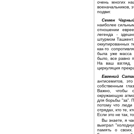
очень многих на
военачальников, эт
подвиг.
Семен Чарный
наиболее сильным
отношении евре
легенда - здешн
штурмом Ташкент. 
оккупированных т
как-то сопротивл
была уже масса 
было, все равно 
На ваш взгляд, 
циркуляция прекра
Евгений Сата
антисемитов, эт
собственным глаз
Важно, чтобы 
окружающую атмо
для борьбы "за". 
потому что люди 
отрядах, кто те, к
Если это не так, т
Вы знаете, я ча
выиграл "холодну
память о своих