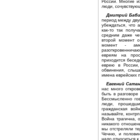
России. Многие и
люди, сочувствую
Дмитрий Баби
период между дву
убеждаться, что 
как-то так получ
средним даже че
второй момент о
момент - аме
разоткровенничаю
евреям на прос
приходится бесед
еврею в России
обвинения, слыш
имена еврейских 
Евгений Сатан
нас много откро
быть в разговоре
Бессмысленно го
люди, прошедши
гражданская вой
называйте, контр
Война трагична, 
никакого отношени
мы отстреляли те
Чечню, и полови
надо относиться к