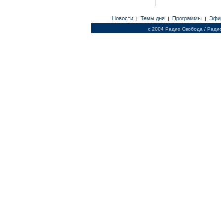
Новости
Темы дня
Программы
Эфи
|
|
|
c 2004 Радио Свобода / Ради