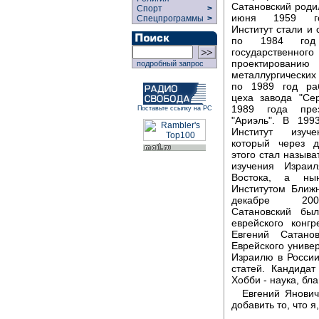
Сатановский роди
Спорт
>
июня 1959 го
Спецпрограммы
>
Институт стали и 
по 1984 год
государственног
проектированию
подробный запрос
металлургических 
по 1989 год раб
цеха завода "Се
1989 года пре
Поставьте ссылку на РС
"Ариэль". В 199
Институт изуч
который через д
этого стал называ
изучения Израи
Востока, а ны
Институтом Ближн
декабре 20
Сатановский был
еврейского конг
Евгений Сатано
Еврейского универ
Израилю в России
статей. Кандидат
Хобби - наука, бл
Евгений Янович
добавить то, что я