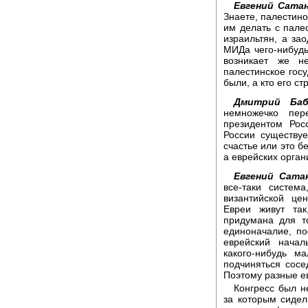
Евгений Сатан
Знаете, палестино
им делать с пале
израильтян, а за
МИДа чего-нибудь
возникает же н
палестинское госу
были, а кто его ст
Дмитрий Баб
немножечко пер
президентом Рос
России существуе
счастье или это б
а еврейских орган
Евгений Сата
все-таки систем
византийской це
Евреи живут так
придумана для т
единоначалие, по
еврейский нача
какого-нибудь м
подчиняться сосе
Поэтому разные е
Конгресс был н
за которым сидел