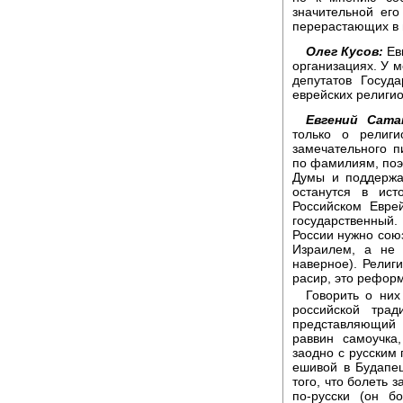
значительной его
перерастающих в г
Олег Кусов:
Евг
организациях. У м
депутатов Госуд
еврейских религио
Евгений Сата
только о религи
замечательного 
по фамилиям, поэ
Думы и поддержа
останутся в ист
Российском Еврей
государственный
России нужно союз
Израилем, а не 
наверное). Религи
расир, это реформ
Говорить о них
российской трад
представляющий 
раввин самоучка
заодно с русским
ешивой в Будапеш
того, что болеть з
по-русски (он б