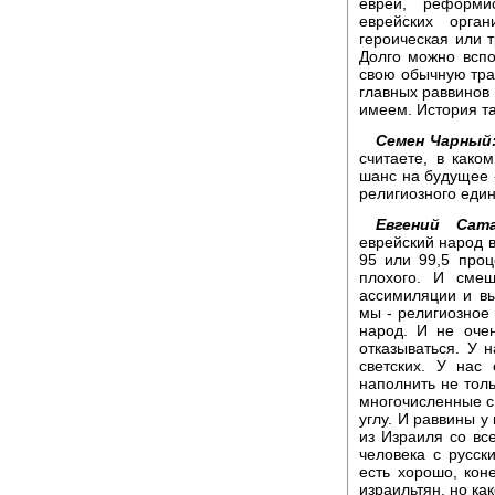
евреи, реформи
еврейских орга
героическая или т
Долго можно вспо
свою обычную тра
главных раввинов 
имеем. История т
Семен Чарный
считаете, в како
шанс на будущее -
религиозного еди
Евгений Сата
еврейский народ в
95 или 99,5 проц
плохого. И сме
ассимиляции и в
мы - религиозное 
народ. И не очен
отказываться. У
светских. У нас
наполнить не толь
многочисленные си
углу. И раввины у
из Израиля со вс
человека с русск
есть хорошо, кон
израильтян, но ка