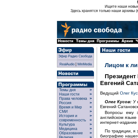
Ищите наши новы
Здесь хранятся только наши архивы (
Эфир Радио Свобода
|
Лицом к л
RealAudio
WinMedia
Президент 
Евгений Сат
Темы дня
>
Ведущий
Олег Кус
Наши гости
>
Права человека
>
Олег Кусов:
У 
Россия
>
Евгений Сатановс
Время и Мир
>
СМИ
>
Вопросы ему з
История и
>
английском языке 
современность
>
интернет-издание 
Культура
>
Медицина
>
По традиции, я 
Образование
>
биографию нашего
Религия
>