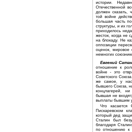
истории. Недав
Отечественной во
должен сказать, 
той войне действ
большая часть по
структуры, и их г
приходилось неда
жесток, когда не 
на блокаду. Не к
оппозиции пересм
оценок, мировое 
немногих союзник
Евгений Сатан
отношение к рол
войне - это отв
Советского Союза.
же самое, у нас
бывшего Союза, ни
концлагерей, ни
бывшая не входят,
выплаты бывшим у
Что касается 
Пискаревском кл
который дед защи
Сталин был безу
благодаря Сталин
по отношению к 