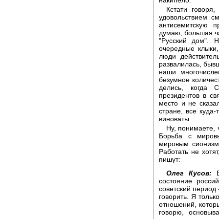
Кстати говоря,
удовольствием см
антисемитскую п
думаю, большая ч
"Русский дом". 
очередные клыки, 
люди действител
развалилась, быв
наши многочисле
безумное количест
делись, когда 
президентов в св
место и не сказа
стране, все куда-
виноваты.
Ну, понимаете, 
Борьба с миров
мировым сионизмо
Работать не хотят
пишут:
Олег Кусов:
Е
состояние росси
советский период 
говорить. Я тольк
отношений, которы
говорю, основыв