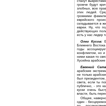
станут выкрестам
громче будут кри
злобных, всю прав
этих людей. Сре
громкими фамили
еврейского прои
складывается в жиз
евреи. Ну, что п
действующих полит
есть у нас лидер т
Олег Кусов:
Ев
Ближнего Востока 
годы ассоциируе
конфликтом, но и 
ними какая-то свя
Хусейна арабские 
Евгений Сата
арабские экстрем
не только арабски
был президентом, 
света, если ты по
публично, - это к
куски очень быс
власти, быть пере
Общее, наверно
один - бесцеремо
по последстви