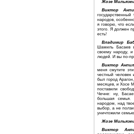
Жозе Мильязе
Виктор Анпи
государственный 
народов, особенно
я говорю, что есл
этого. Я должен п
есть!
Владимир Баб
Шамиль Басаев в
своему народу, и
людей. И вы по-пр
Виктор Анпил
меня смутите эти
честный человек 
был город Арагон
месяцев, и Хосе М
поставили свобо
Чечне: ну, Баса
большая семья. 
народом, над тво
выбор, а не ползи
уничтожили семью
Жозе Мильязе
Виктор Анпи