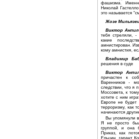
фашизма. Именн
Николай Гастелло 
это называется "с
Жозе Мильязе
Виктор Анпил
тебя стреляли, -
какие последст
амнистирован. Изв
кому амнистия, ес
Владимир Баб
решения в суде
Виктор Анпил
причастен к со
Варенников - м
следствии, что я 
Моссовета, к тому
хотите с ним игра
Европе не будет
терроризму, как 
начинаются други
Вы упомянули в
Я не просто бы
группой, и она 
Приказ, как пот
Ельцин, гарант К