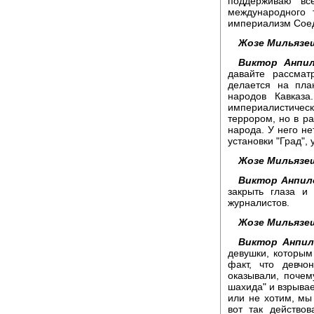
поддерживаю вс
международного 
империализм Соед
Жозе Мильязе
Виктор Анпил
давайте рассмат
делается на пла
народов Кавказа
империалистичес
террором, но в р
народа. У него не
установки "Град", 
Жозе Мильязе
Виктор Анпил
закрыть глаза и
журналистов.
Жозе Мильязе
Виктор Анпил
девушки, которым
факт, что девчо
оказывали, почем
шахида" и взрывае
или не хотим, мы 
вот так действо