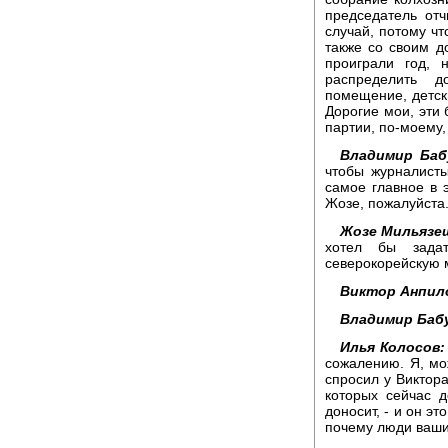
председатель от
случай, потому чт
также со своим д
проиграли год, 
распределить д
помещение, детски
Дорогие мои, эти 
партии, по-моему, 
Владимир Баб
чтобы журналисты
самое главное в 
Жозе, пожалуйста
Жозе Мильязе
хотел бы зада
северокорейскую 
Виктор Анпил
Владимир Баб
Илья Колосов:
сожалению. Я, мо
спросил у Виктора
которых сейчас 
доносит, - и он эт
почему люди ваши