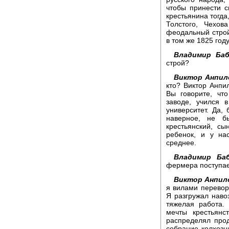
чтобы принести с
крестьянина тогда,
Толстого, Чехов
феодальный строй
в том же 1825 году
Владимир Баб
строй?
Виктор Анпил
кто? Виктор Анпил
Вы говорите, чт
заводе, учился 
университет. Да, 
наверное, не б
крестьянский, с
ребенок, и у на
среднее.
Владимир Баб
фермера поступае
Виктор Анпил
я вилами перевора
Я разгружал наво
тяжелая работа.
мечты крестьян
распределял прод
собрание колхозн