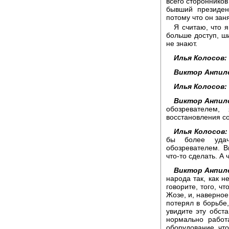
всего сторонников 
бывший президен
потому что он за
Я считаю, что я
больше доступ, ши
не знают.
Илья Колосов:
Виктор Анпил
Илья Колосов:
Виктор Анпил
обозревателем
восстановления со
Илья Колосов:
бы более удач
обозревателем. В
что-то сделать. А
Виктор Анпил
народа так, как н
говорите, того, ч
Жозе, и, наверное
потерял в борьбе,
увидите эту обста
нормально работ
оборудование, чт