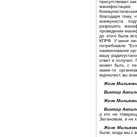
присутствовал ка
манифестацию
Коммунистическая
благодаря тому, ч
коммуниста под
разрешить мани
проведении маниф
до этого была вст
КПРФ. У меня лич
потребовали: "Есл
наименование орга
вашу радиоустано
ответ я получил. 
может быть, с п
какие-то организ
журналист, вы знае
Жозе Мильязе
Виктор Анпил
Жозе Мильязе
Виктор Анпил
а кто не товари
Зюгановым, и не х
Жозе Мильязе
были, когда мы с 