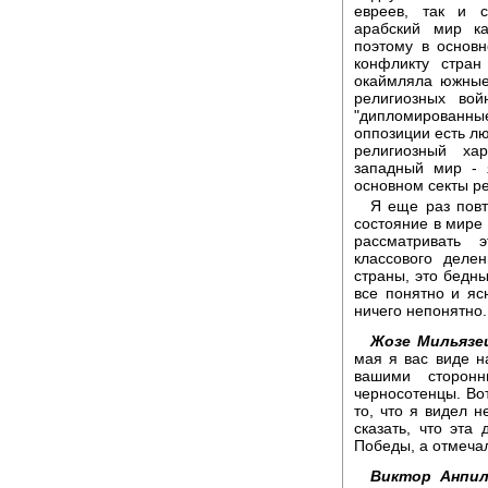
евреев, так и 
арабский мир ка
поэтому в основ
конфликту стран
окаймляла южные
религиозных во
"дипломированн
оппозиции есть лю
религиозный ха
западный мир - 
основном секты р
Я еще раз повт
состояние в мире 
рассматривать 
классового деле
страны, это бедны
все понятно и яс
ничего непонятно.
Жозе Мильязе
мая я вас виде н
вашими сторон
черносотенцы. Во
то, что я видел н
сказать, что эта
Победы, а отмеча
Виктор Анпил