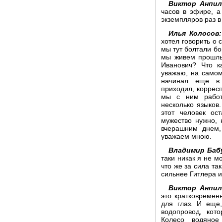
Виктор Анпил
часов в эфире, а
экземпляров раз в
Илья Колосов:
хотел говорить о 
мы тут болтали бо
мы живем прошлы
Иванович? Что к
уважаю, на самом
начинал еще в 
приходил, коррес
мы с ним работа
несколько языков.
этот человек ос
мужество нужно, 
вчерашним днем,
уважаем мною.
Владимир Баб
таки никак я не м
что же за сила та
сильнее Гитлера и
Виктор Анпил
это кратковремен
для глаз. И еще
водопровод, кот
Колесо водяное