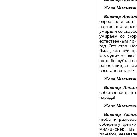
Жозе Мильязе
Виктор Анпил
евреев они есть
партия, и они гот
умирали со скорос
умираем со скор
естественным при
год. Это страшнее
была, это все пр
коммунистов, как 
по себе субъект
революции, а тем
восстановить во чт
Жозе Мильязе
Виктор Анпил
собственность и 
народа!
Жозе Мильязе
Виктор Анпил
чтобы и разгово
соберем у Кремля 
милиционер. Мы
пикетом, незаявле