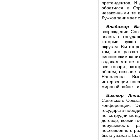
претендентов. И 
обратился в Стр
незаконными те 
Лужков занимает с
Владимир Ба
возрождение Сове
власть в госуда
которые нужно 
округам. Вы стор
том, что разва
сионистским капи
задавал: что же эт
все говорят, кот
общем, сильнее в
Наполеона. Вы
интервенции пос
мировой войне - и 
Виктор Анпи
Советского Союза
конференции. Э
государств-побед
по сотрудничеств
договор, всеми г
нерушимость г
послевоенного ра
было уважать. Есл