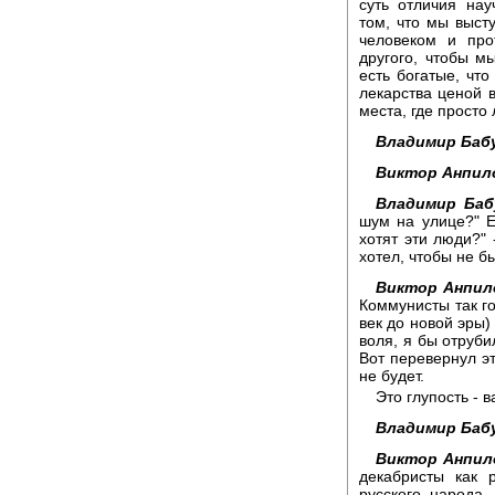
суть отличия на
том, что мы выст
человеком и про
другого, чтобы м
есть богатые, что
лекарства ценой в
места, где просто
Владимир Баб
Виктор Анпил
Владимир Баб
шум на улице?" Е
хотят эти люди?" 
хотел, чтобы не б
Виктор Анпил
Коммунисты так го
век до новой эры)
воля, я бы отруби
Вот перевернул эт
не будет.
Это глупость - 
Владимир Баб
Виктор Анпил
декабристы как 
русского народа,