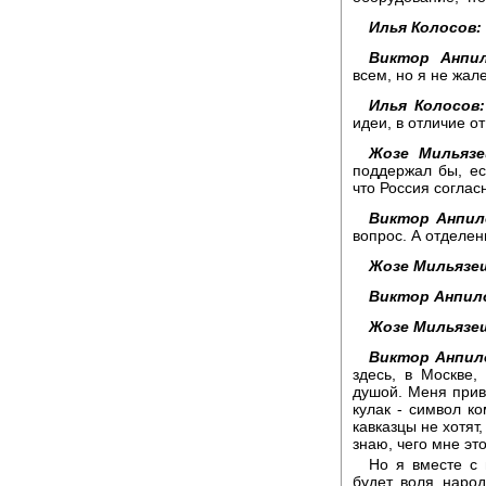
Илья Колосов:
Виктор Анпил
всем, но я не жал
Илья Колосов:
идеи, в отличие о
Жозе Мильязе
поддержал бы, е
что Россия соглас
Виктор Анпил
вопрос. А отделен
Жозе Мильязе
Виктор Анпил
Жозе Мильязе
Виктор Анпил
здесь, в Москве,
душой. Меня прив
кулак - символ ко
кавказцы не хотят,
знаю, чего мне эт
Но я вместе с 
будет воля народ