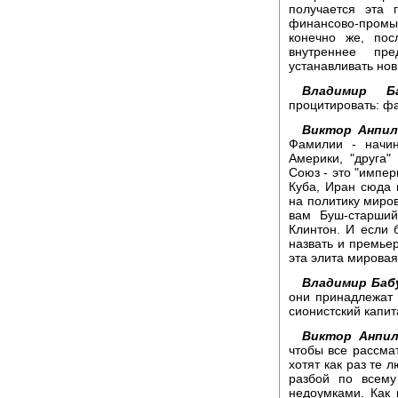
получается эта 
финансово-пром
конечно же, пос
внутреннее пре
устанавливать но
Владимир Ба
процитировать: фа
Виктор Анпил
Фамилии - начин
Америки, "друга"
Союз - это "импер
Куба, Иран сюда 
на политику миров
вам Буш-старши
Клинтон. И если 
назвать и премьер
эта элита мировая
Владимир Баб
они принадлежат 
сионистский капи
Виктор Анпил
чтобы все рассмат
хотят как раз те 
разбой по всему
недоумками. Как 