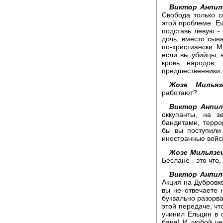
Виктор Анпил
Свобода только с
этой проблеме. Ещ
подставь левую - 
дочь, вместо сына
по-христиански. М
если вы убийцы, 
кровь народов,
предшественники, 
Жозе Мильяз
работают?
Виктор Анпил
оккупанты, на з
бандитами, терро
бы вы поступили
иностранные войс
Жозе Мильязе
Беслане - это что
Виктор Анпил
Акция на Дубровке
вы не отвечаете н
буквально разорва
этой передаче, чт
учинил Ельцин в 
баня! И любой че