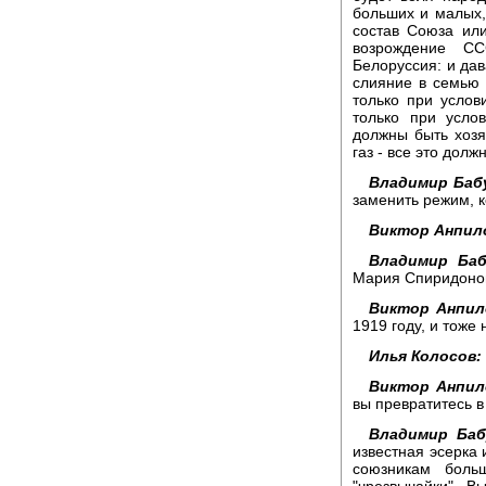
больших и малых,
состав Союза ил
возрождение СС
Белоруссия: и дав
слияние в семью 
только при услов
только при усло
должны быть хозяе
газ - все это долж
Владимир Баб
заменить режим, 
Виктор Анпил
Владимир Баб
Мария Спиридоно
Виктор Анпил
1919 году, и тоже
Илья Колосов:
Виктор Анпил
вы превратитесь в
Владимир Баб
известная эсерка
союзникам боль
"чрезвычайки". В