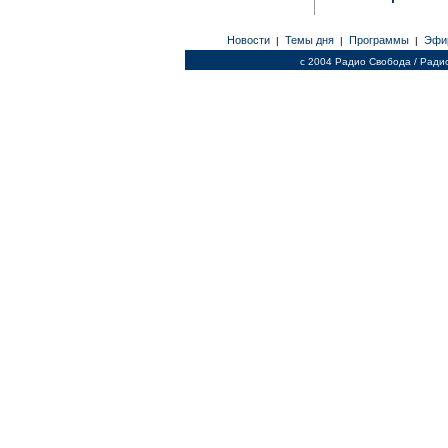
Новости
Темы дня
Программы
Эфи
|
|
|
c 2004 Радио Свобода / Ради