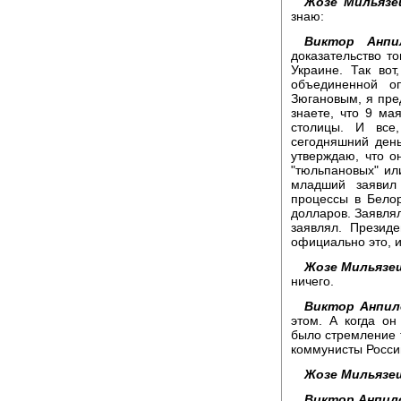
Жозе Мильязе
знаю:
Виктор Анпи
доказательство то
Украине. Так во
объединенной о
Зюгановым, я пре
знаете, что 9 ма
столицы. И все
сегодняшний день
утверждаю, что о
"тюльпановых" ил
младший заявил
процессы в Бело
долларов. Заявлял
заявлял. Президе
официально это, 
Жозе Мильязе
ничего.
Виктор Анпил
этом. А когда он
было стремление т
коммунисты России
Жозе Мильязе
Виктор Анпил