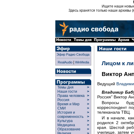
Ищите наши новы
Здесь хранятся только наши архивы (
Эфир Радио Свобода
|
Лицом к л
RealAudio
WinMedia
Виктор Ан
Ведущий
Владими
Темы дня
>
Наши гости
>
Владимир Баб
Права человека
>
Россия" Виктор Ан
Россия
>
Вопросы буд
Время и Мир
>
корреспондент по
СМИ
>
телеканала ТВЦ.
История и
>
современность
>
И в начале, ка
Культура
>
родился 2 октяб
Медицина
>
края. Шестой реб
Образование
>
училище, затем 
Религия
>