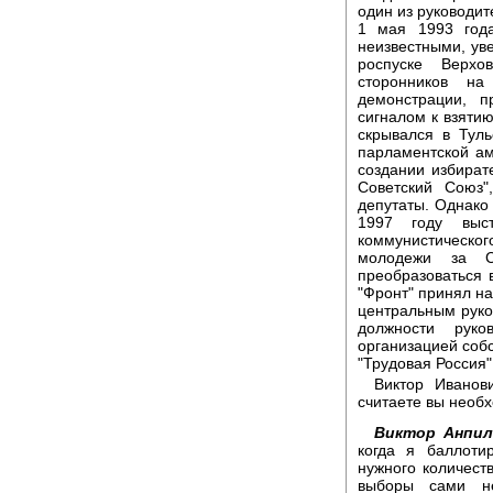
один из руководи
1 мая 1993 год
неизвестными, уве
роспуске Верхо
сторонников н
демонстрации, 
сигналом к взяти
скрывался в Туль
парламентской ам
создании избират
Советский Союз"
депутаты. Однако 
1997 году выст
коммунистическог
молодежи за С
преобразоваться 
"Фронт" принял на
центральным руко
должности руко
организацией собс
"Трудовая Россия"
Виктор Иванов
считаете вы необ
Виктор Анпил
когда я баллоти
нужного количеств
выборы сами не