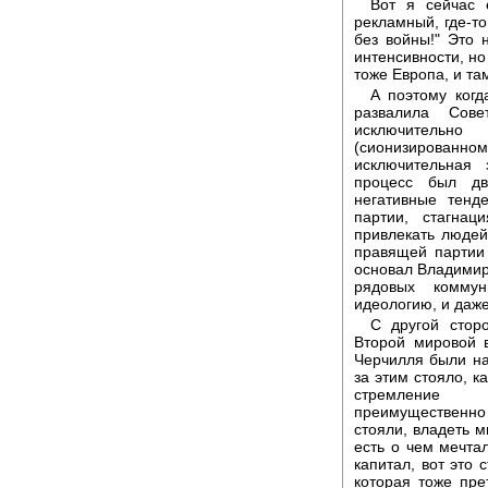
Вот я сейчас 
рекламный, где-то
без войны!" Это 
интенсивности, но
тоже Европа, и та
А поэтому когд
развалила Сов
исключительн
(сионизирован
исключительная 
процесс был дв
негативные тенд
партии, стагнац
привлекать людей
правящей партии 
основал Владимир 
рядовых коммун
идеологию, и даж
С другой сторо
Второй мировой 
Черчилля были на
за этим стояло, к
стремление а
преимущественно 
стояли, владеть м
есть о чем мечтал
капитал, вот это
которая тоже пре