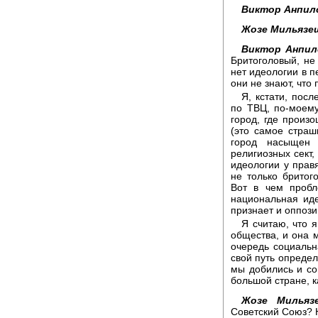
Виктор Анпил
Жозе Мильязе
Виктор Анпил
Бритоголовый, не 
нет идеологии в п
они не знают, что
Я, кстати, пос
по ТВЦ, по-моему,
город, где произо
(это самое страш
город насыщен 
религиозных сект,
идеологии у прав
не только бритог
Вот в чем пробл
национальная иде
признает и оппози
Я считаю, что 
общества, и она м
очередь социальн
свой путь определ
мы добились и со
большой стране, к
Жозе Мильяз
Советский Союз? 