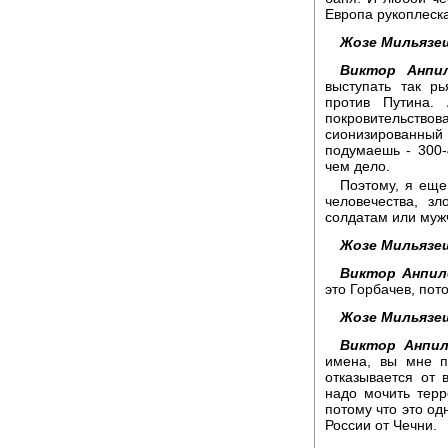
Европа рукоплеск
Жозе Мильязе
Виктор Анпил
выступать так р
против Путина.
покровительс
сионизированный к
подумаешь - 300-
чем дело.
Поэтому, я еще
человечества, з
солдатам или мужч
Жозе Мильязе
Виктор Анпил
это Горбачев, пот
Жозе Мильязе
Виктор Анпил
имена, вы мне п
отказывается от 
надо мочить терр
потому что это од
России от Чечни.