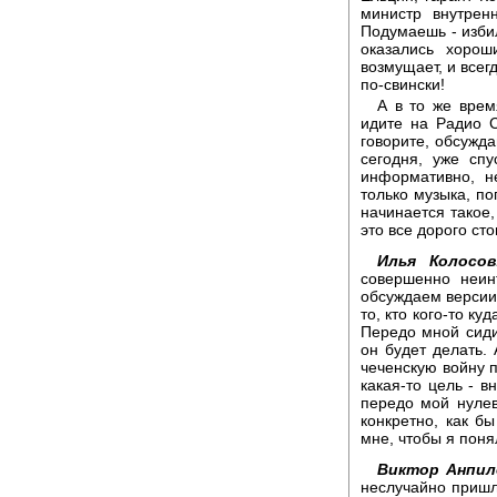
министр внутрен
Подумаешь - избил
оказались хоро
возмущает, и всег
по-свински!
А в то же врем
идите на Радио С
говорите, обсужда
сегодня, уже сп
информативно, н
только музыка, по
начинается такое,
это все дорого сто
Илья Колосов
совершенно неин
обсуждаем версии 
то, кто кого-то ку
Передо мной сидит
он будет делать. 
чеченскую войну п
какая-то цель - в
передо мой нуле
конкретно, как б
мне, чтобы я понял
Виктор Анпил
неслучайно пришли