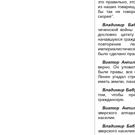
это правильно, эт
из наших товарище
бы так не говор
скорее".
Владимир Баб
чеченской войны
дословно цитату
начавшуюся гражда
повторение л
империалистическу
было сделано пра
Виктор Анпил
верно. Он уловил
были правы, все 
Ленин угадал ст
иметь землю, паха
Владимир Баб
том, чтобы пре
гражданскую.
Виктор Анпил
зверского аппа
насилие.
Владимир Баб
зверского насилия