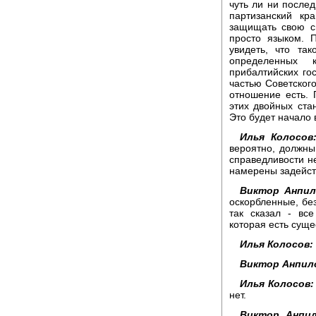
чуть ли ни после
партизанский кр
защищать свою с
просто языком. 
увидеть, что та
определенных 
прибалтийских го
частью Советского
отношение есть. 
этих двойных ста
Это будет начало
Илья Колосов
вероятно, должны
справедливости не
намерены задейств
Виктор Анпил
оскорбленные, без
так сказал - вс
которая есть суще
Илья Колосов:
Виктор Анпил
Илья Колосов:
нет.
Виктор Анпил