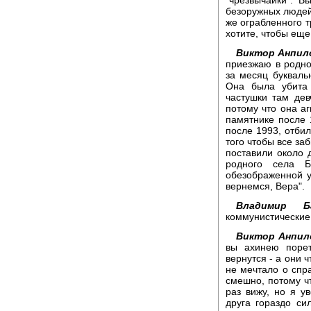
безоружных людей,
же ограбленного т
хотите, чтобы еще
Виктор Анпил
приезжаю в родно
за месяц букваль
Она была убита 
частушки там дев
потому что она аг
памятнике после 1
после 1993, отбил
того чтобы все заб
поставили около д
родного села Б
обезображенной у
вернемся, Вера".
Владимир Ба
коммунистические
Виктор Анпил
вы ахинею порет
вернутся - а они 
не мечтало о спра
смешно, потому чт
раз вижу, но я ув
друга гораздо си