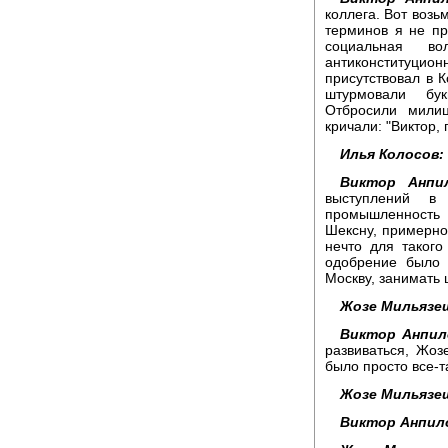
коллега. Вот возь
терминов я не пр
социальная в
антиконституци
присутствовал в К
штурмовали бук
Отбросили мили
кричали: "Виктор, 
Илья Колосов:
Виктор Анпи
выступлений в
промышленность
Шексну, примерно 
нечто для такого
одобрение было 
Москву, занимать 
Жозе Мильязе
Виктор Анпил
развиваться, Жозе
было просто все-т
Жозе Мильязе
Виктор Анпил