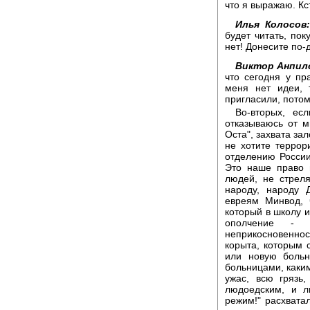
что я выражаю. Кс
Илья Колосов
будет читать, пок
нет! Донесите по-
Виктор Анпил
что сегодня у пр
меня нет идеи, 
пригласили, потом
Во-вторых, ес
отказываюсь от м
Оста", захвата зал
не хотите терро
отделению России
Это наше право 
людей, не стрел
народу, народу 
евреям Минвод, 
который в школу и
ополчение - 
неприкосновенност
корыта, которым 
или новую больн
больницами, каким
ужас, всю грязь
людоедским, и л
режим!" расхватал