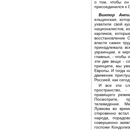
о том, чтобы он
присоединился к
Виктор Анпи
ельцинская, кото
ухватили свой к
националистов, ко
карликов, которы
восстановление 
власти самих тру
принадлежала вс
украинцам, и кирг
главных, - чтобы 
эти две вещи - со
принципе, мы ум
Европы. И тогда н
движение приглуш
Россией, как сего
И все эти сл
пространство, 
правящего режим
Посмотрите, п
телевидение. М
Лужкова во врем
откровенно встал
народа, порадов
совершенно заяв
госпожи Кондолиз