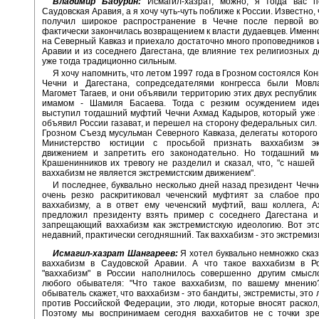
Владимир Бабурин:
Исмагил-хазрат, можно, я тогда вас 
Саудовская Аравия, а я хочу чуть-чуть поближе к России. Известно,
получил широкое распространение в Чечне после первой во
фактически закончилась возвращением к власти дудаевцев. Именно 
на Северный Кавказ и приехало достаточно много проповедников 
Аравии и из соседнего Дагестана, где влияние тех религиозных 
уже тогда традиционно сильным.
Я хочу напомнить, что летом 1997 года в Грозном состоялся Ко
Чечни и Дагестана, сопредседателями конгресса были Мовл
Магомет Тагаев, и они объявили территорию этих двух республик
имамом - Шамиля Басаева. Тогда с резким осуждением иде
выступил тогдашний муфтий Чечни Ахмад Кадыров, который уже 
объявил России газават, и перешел на сторону федеральных сил. 
Грозном Съезд мусульман Северного Кавказа, делегаты которого
Министерство юстиции с просьбой признать ваххабизм эк
движением и запретить его законодательно. Но тогдашний м
Крашенинников их тревогу не разделил и сказал, что, "с нашей 
ваххабизм не является экстремистским движением".
И последнее, буквально несколько дней назад президент Чечн
очень резко раскритиковал чеченский муфтият за слабое про
ваххабизму, а в ответ ему чеченский муфтий, ваш коллега, 
предложил президенту взять пример с соседнего Дагестана и 
запрещающий ваххабизм как экстремистскую идеологию. Вот эт
недавний, практически сегодняшний. Так ваххабизм - это экстремиз
Исмагил-хазрат Шангареев:
Я хотел буквально немножко сказа
ваххабизм в Саудовской Аравии. А что такое ваххабизм в Р
"ваххабизм" в России наполнилось совершенно другим смысл
любого обывателя: "Что такое ваххабизм, по вашему мнению
обыватель скажет, что ваххабизм - это бандиты, экстремисты, это
против Российской Федерации, это люди, которые вносят раскол,
Поэтому мы воспринимаем сегодня ваххабитов не с точки зре