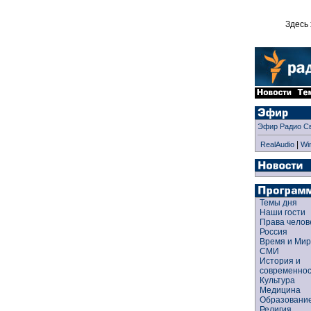
Здесь 
Эфир Радио С
|
RealAudio
Wi
Темы дня
Наши гости
Права чело
Россия
Время и Ми
СМИ
История и
современно
Культура
Медицина
Образован
Религия