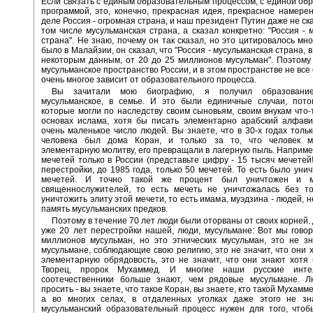
Если связать с единым образовательным процессом, с единой об
программой, это, конечно, прекрасная идея, прекрасное намере
деле Россия - огромная страна, и наш президент Путин даже не ска
том числе мусульманская страна, а сказал конкретно: "Россия - 
страна". Не знаю, почему он так сказал, но это цитировалось мно
было в Малайзии, он сказал, что "Россия - мусульманская страна, в
некоторым данным, от 20 до 25 миллионов мусульман". Поэтому
мусульманское пространство России, и в этом пространстве не все
очень многое зависит от образовательного процесса.
Вы зачитали мою биографию, я получил образование
мусульманское, в семье. И это были единичные случаи, пото
которые могли по наследству своим сыновьям, своим внукам что-
основах ислама, хотя бы писать элементарно арабский алфави
очень маленькое число людей. Вы знаете, что в 30-х годах только
человека был дома Коран, и только за то, что человек м
элементарную молитву, его превращали в лагерную пыль. Например
мечетей только в России (представьте цифру - 15 тысяч мечетей!
перестройки, до 1985 года, только 50 мечетей. То есть было уни
мечетей. И точно такой же процент был уничтожен и му
священнослужителей, то есть мечеть не уничтожалась без то
уничтожить элиту этой мечети, то есть имама, муэдзина - людей, 
память мусульманских предков.
Поэтому в течение 70 лет люди были оторваны от своих корней.
уже 20 лет перестройки нашей, люди, мусульмане: Вот мы говор
миллионов мусульман, но это этнических мусульман, это не зн
мусульмане, соблюдающие свою религию, это не значит, что они 
элементарную обрядовость, это не значит, что они знают хотя 
Творец, пророк Мухаммед. И многие наши русские интел
соотечественники больше знают, чем рядовые мусульмане. Л
просить - вы знаете, что такое Коран, вы знаете, кто такой Мухамме
а во многих селах, в отдаленных уголках даже этого не зн
мусульманский образовательный процесс нужен для того, чтоб