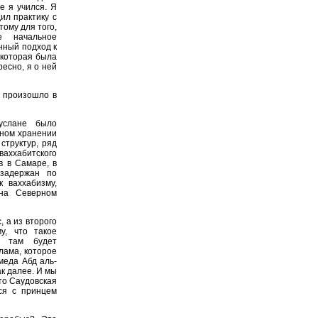
е я учился. Я
ил практику с
тому для того,
е начальное
нный подход к
 которая была
ресно, я о ней
о произошло в
услане было
нном хранении
структур, ряд
ваххабитского
в в Самаре, в
задержан по
 ваххабизму,
 на Северном
 а из второго
у, что такое
, там будет
лама, которое
меда Абд аль-
ак далее. И мы
то Саудовская
ся с принцем