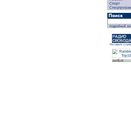
Спорт
Спецпрогра
подробный за
Поставьте ссылк