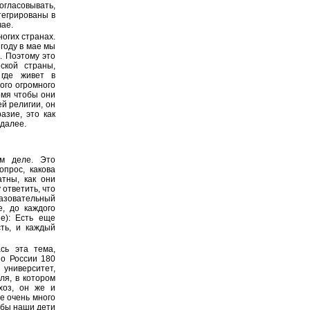
гласовывать,
тегрированы в
чае.
ногих странах.
году в мае мы
. Поэтому это
ской страны,
 где живет в
ого огромного
емя чтобы они
й религии, он
азие, это как
 далее.
м деле. Это
опрос, какова
атны, как они
 ответить, что
азовательный
е, до каждого
е): Есть еще
сть, и каждый
сь эта тема,
по России 180
 университет,
ля, в котором
хоз, он же и
е очень много
тобы наши дети