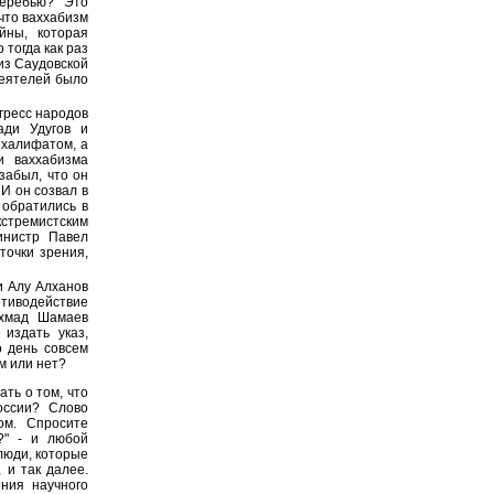
перебью? Это
 что ваххабизм
йны, которая
тогда как раз
из Саудовской
деятелей было
нгресс народов
ади Удугов и
 халифатом, а
и ваххабизма
забыл, что он
И он созвал в
 обратились в
стремистским
инистр Павел
точки зрения,
и Алу Алханов
тиводействие
Ахмад Шамаев
издать указ,
о день совсем
м или нет?
ть о том, что
оссии? Слово
ом. Спросите
?" - и любой
 люди, которые
 и так далее.
ния научного