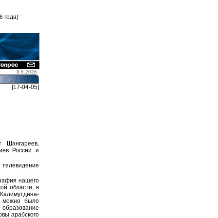
6 года)
8.8.2026
[17-04-05]
 Шангареев,
иев России и
 телевидение
ография нашего
ой области, в
 Калимутдина-
ы можно было
е образование
овы арабского