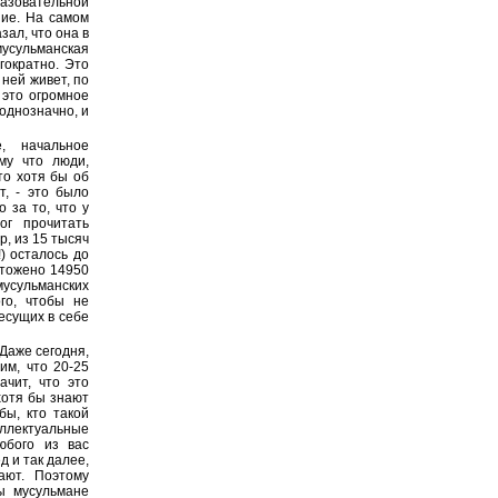
разовательной
ние. На самом
зал, что она в
мусульманская
гократно. Это
 ней живет, по
 это огромное
 однозначно, и
, начальное
му что люди,
то хотя бы об
т, - это было
 за то, что у
ог прочитать
, из 15 тысяч
) осталось до
чтожено 14950
сульманских
го, чтобы не
несущих в себе
 Даже сегодня,
им, что 20-25
ачит, что это
хотя бы знают
бы, кто такой
лектуальные
юбого из вас
д и так далее,
ают. Поэтому
ы мусульмане