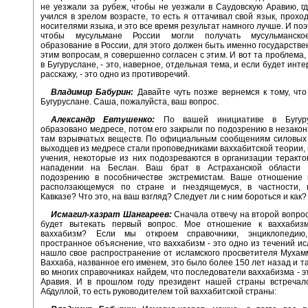
не уезжали за рубеж, чтобы не уезжали в Саудовскую Аравию, гд
учился в зрелом возрасте, то есть я оттачивал свой язык, проход
носителями языка, и это все время результат намного лучше. И поэ
чтобы мусульмане России могли получать мусульманско
образование в России, для этого должен быть именно государстве
этим вопросам, я совершенно согласен с этим. И вот та проблема,
в Бугуруслане, - это, наверное, отдельная тема, и если будет инте
расскажу, - это одно из противоречий.
Владимир Бабурин:
Давайте чуть позже вернемся к тому, чт
Бугуруслане. Саша, пожалуйста, ваш вопрос.
Александр Евтушенко:
По вашей инициативе в Бугур
образовано медресе, потом его закрыли по подозрению в незако
там взрывчатых веществ. По официальным сообщениям силовых 
выходцев из медресе стали проповедниками ваххабитской теории, 
учения, некоторые из них подозреваются в организации теракто
нападении на Беслан. Ваш брат в Астраханской области 
подозрению в пособничестве экстремистам. Ваше отношение к
расползающемуся по стране и гнездящемуся, в частности,
Кавказе? Что это, на ваш взгляд? Следует ли с ним бороться и как?
Исмагил-хазрат Шангареев:
Сначала отвечу на второй вопрос,
будет вытекать первый вопрос. Мое отношение к ваххабизм
ваххабизм? Если мы откроем справочники, энциклопедию
пространное объяснение, что ваххабизм - это одно из течений ис
нашло свое распространение от исламского просветителя Мухам
Ваххаба, названное его именем, это было более 150 лет назад и т
во многих справочниках найдем, что последователи ваххабизма - э
Аравия. И в прошлом году президент нашей страны встречал
Абдуллой, то есть руководителем той ваххабитской страны: