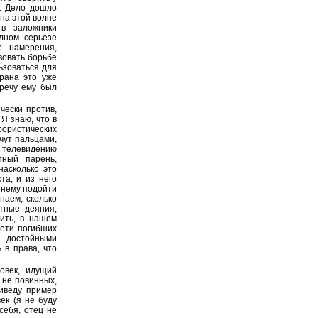
. Дело дошло
на этой волне
в заложники
лном серьезе
е намерения,
вовать борьбе
ьзоваться для
рана это уже
тречу ему был
чески против,
 Я знаю, что в
ористических
ычут пальцами,
о телевидению
тный парень,
насколько это
та, и из него
 нему подойти
наем, сколько
етные деяния,
ить, в нашем
дети погибших
, достойными
 в права, что
овек, идущий
 не повинных,
риведу пример
ек (я не буду
себя, отец не