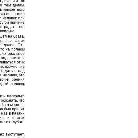
о дочери и так
по тем делам,
ь конкретного
 как он прожил
г человек или
ругой причине
страдать его
равильно.
шел на брата,
красные своих
к далее. Это
что на полном
ашло реальное
 задерживали
ливаться этих
 возможно, не
аходиться под
я не знаю, это
точки зрения
аждый человек
ть, насколько
осознать, что
кой-то мере за
вно был принят
 мае в Казани
ия, и в этих
олько глубоко
ах выступает.