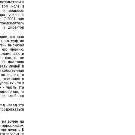
мательством в
 том числе, в
ь и медресе.
зрат учился в
. С 2001 года
 председатель
 и директор
рии, которая
овного муфтия
узин высказал
 его мнению,
ходимо ввести
ов сажать не
. Он дал тогда
ивать людей и
ли собственная
 не значит, то
о воспринято
уровнях - то в
о - мысль эта
рименение, в
ыне покойного
год назад это
 продолжаться
 на волне на
терроризмом:
адо лечить. К
ято говорить у