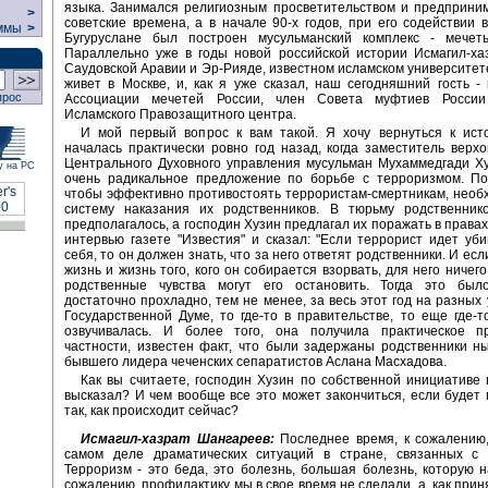
языка. Занимался религиозным просветительством и предприни
>
советские времена, а в начале 90-х годов, при его содействии в
ммы
>
Бугуруслане был построен мусульманский комплекс - мечет
Параллельно уже в годы новой российской истории Исмагил-ха
Саудовской Аравии и Эр-Рияде, известном исламском университете
живет в Москве, и, как я уже сказал, наш сегодняшний гость -
прос
Ассоциации мечетей России, член Совета муфтиев России
Исламского Правозащитного центра.
И мой первый вопрос к вам такой. Я хочу вернуться к исто
началась практически ровно год назад, когда заместитель верх
Центрального Духовного управления мусульман Мухаммедгади Х
у на РС
очень радикальное предложение по борьбе с терроризмом. По
чтобы эффективно противостоять террористам-смертникам, необ
систему наказания их родственников. В тюрьму родственник
предполагалось, а господин Хузин предлагал их поражать в правах
интервью газете "Известия" и сказал: "Если террорист идет уб
себя, то он должен знать, что за него ответят родственники. И ес
жизнь и жизнь того, кого он собирается взорвать, для него ничего
родственные чувства могут его остановить. Тогда это был
достаточно прохладно, тем не менее, за весь этот год на разных 
Государственной Думе, то где-то в правительстве, то еще где-т
озвучивалась. И более того, она получила практическое п
частности, известен факт, что были задержаны родственники н
бывшего лидера чеченских сепаратистов Аслана Масхадова.
Как вы считаете, господин Хузин по собственной инициативе 
высказал? И чем вообще все это может закончиться, если будет
так, как происходит сейчас?
Исмагил-хазрат Шангареев:
Последнее время, к сожалению,
самом деле драматических ситуаций в стране, связанных с 
Терроризм - это беда, это болезнь, большая болезнь, которую н
сожалению, профилактику мы в свое время не сделали, а, как прин