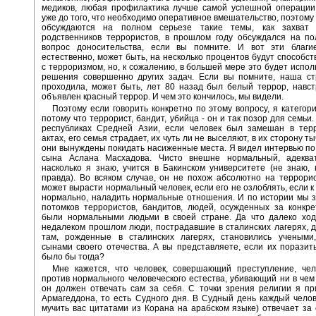
медиков, любая профилактика лучше самой успешной операции
уже до того, что необходимо оперативное вмешательство, поэтому 
обсуждаются на полном серьезе такие темы, как захват 
родственников террористов, в прошлом году обсуждался на по
вопрос доносительства, если вы помните. И вот эти благи
естественно, может быть, на несколько процентов будут способст
с терроризмом, но, к сожалению, в большей мере это будет испол
решения совершенно других задач. Если вы помните, наша ст
проходила, может быть, лет 80 назад был белый террор, навс
объявлен красный террор. И чем это кончилось, мы видели.
Поэтому если говорить конкретно по этому вопросу, я категори
потому что террорист, бандит, убийца - он и так позор для семьи.
республиках Средней Азии, если человек был замешан в терр
актах, его семья страдает, их чуть ли не выселяют, в их сторону т
они вынуждены покидать насиженные места. Я видел интервью п
сына Аслана Масхадова. Чисто внешне нормальный, адеква
насколько я знаю, учится в Бакинском университете (не знаю, 
правда). Во всяком случае, он не похож абсолютно на террорис
может вырасти нормальный человек, если его не озлоблять, если к
нормально, наладить нормальные отношения. И по истории мы з
потомков террористов, бандитов, людей, осужденных за конкр
были нормальными людьми в своей стране. Да что далеко ход
недалеком прошлом люди, пострадавшие в сталинских лагерях, 
там, рожденные в сталинских лагерях, становились учеными
сынами своего отечества. А вы представляете, если их поразить
было бы тогда?
Мне кажется, что человек, совершающий преступление, чел
против нормального человеческого естества, убивающий ни в чем
он должен отвечать сам за себя. С точки зрения религии я п
Армагеддона, то есть Судного дня. В Судный день каждый челов
мучить вас цитатами из Корана на арабском языке) отвечает за 