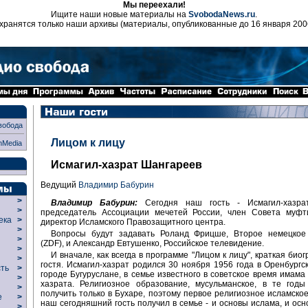
Мы переехали!
Ищите наши новые материалы на
SvobodaNews.ru
.
хранятся только наши архивы (материалы, опубликованные до 16 января 200
вобода
Лицом к лицу
nMedia
Исмагил-хазрат Шангареев
Ведущий
Владимир Бабурин
>
Владимир Бабурин:
Сегодня наш гость - Исмагил-хазрат
>
председатель Ассоциации мечетей России, член Совета муфт
века
>
директор Исламского Правозащитного центра.
>
Вопросы будут задавать Роланд Фрицше, Второе немецкое
р
>
(ZDF), и Александр Евтушенко, Российское телевидение.
>
И вначале, как всегда в программе "Лицом к лицу", краткая би
>
гостя. Исмагил-хазрат родился 30 ноября 1956 года в Оренбургск
сть
>
городе Бугуруслане, в семье известного в советское время имама
>
хазрата. Религиозное образование, мусульманское, в те год
>
получить только в Бухаре, поэтому первое религиозное исламско
ие
>
наш сегодняшний гость получил в семье - и основы ислама, и осн
>