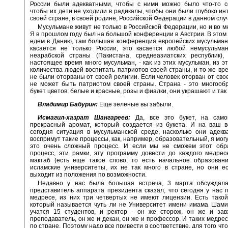
России были адекватными, чтобы с ними можно было что-то со
чтобы их дети не уходили в радикалы, чтобы они были глубоко ин
своей стране, в своей родине, Российской Федерации в данном слу
Мусульмане живут не только в Российской Федерации, но и во м
Я в прошлом году был на большой конференции в Австрии. В этом 
едем в Данию, там большая конференция европейских мусульман
касается не только России, это касается любой немусульман
неарабской страны (Пакистана, среднеазиатских республик),
настоящее время много мусульман, - как из этих мусульман, из эт
количества людей воспитать патриотов своей страны, и то же вр
не были оторваны от своей религии. Если человек оторван от свое
не может быть патриотом своей страны. Страна - это многообр
букет цветов: белые и красные, розы и фиалки, они украшают и так
Владимир Бабурин:
Еще зеленые вы забыли.
Исмагил-хазрат Шангареев:
Да, все это букет, на само
прекрасный аромат, который создается из букета. И на ваш в
сегодня ситуация в мусульманской среде, насколько они адекв
воспримут такие процессы, как, например, образовательный, я могу
это очень сложный процесс. И если мы не сможем этот обр
процесс, эти рамки, эту программу довести до каждого медрес
мактаб (есть еще такое слово, то есть начальное образовани
исламские университеты, их не так много в стране, но они е
выходит из положения по возможности.
Недавно у нас была большая встреча, 3 марта обсуждала
представитель аппарата президента сказал, что сегодня у нас 
медресе, из них три четвертых не имеют лицензии. Есть такой
который называется чуть ли не Университет имени имама Шами
учатся 15 студентов, и ректор - он же сторож, он же и зав
преподаватель, он же и декан, он же и профессор. И таких медрес
по стране. Поэтому надо все привести в соответствие, для того ч