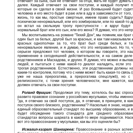
отвечает за сына, сын не отвечает за отца, мать не будет думать 
далее. Каждый отвечает за свои поступки, и каждый получит 
которые он сделал в своей жизни. И раз Всевышний будет судит
человека и его место будет в раю или в аду в зависимости от того,
жизнь, то как мы, простые смертные, имеем право судить? Вдру
психически ненормальный, или его зомбировали, или по какой-то д
он встал на скользкую тропу преступности - и вдруг будут 
нормальный брат или его сын, или его жена? Я думаю, что это неп
Мы воспитывались на романе "Тихий Дон", мы помним, как брат 
один был за белых, другой был за красных, и как там наказывали 
красных однополчан за то, что брат был среди белых, и та
ненормальное явление, и я думаю, что это неправильно. Но то, 
серьезе предложил тот человек, о котором вы говорите, это н
применение в сегодняшней действительности, и на самом деле
родственников и Масхадова, и других. Я думаю, что можно и вылав
людей, и пытаться с ними какой-то диалог наладить, если это
трогая родственников. Естественно, эти родственники должны н
каким-то контролем, потому что с ними может быть какая-то связь (
уже не наша прерогатива, а прерогатива спецслужб), но с 
религиозности, с точки зрения человечности, мне кажется, к
должен отвечать за свои поступки.
Роланд Фрицше:
Продолжая эту тему, хотелось бы вас спроси
развито правовое сознание у российских мусульман, чтобы именно 
"да, я отвечаю за свой поступок, да, я отвечаю, в принципе, в ка
поступок своего близкого, родственника"? Насколько я знаю, неда
единый образовательный стандарт по высшему образованию, и в
будет обсуждение такого стандарта для среднего образован
стандартах вопросы шариата в какой-то мере поднимаются. Наск
вот это правосознание у мусульман, как вы это оценили бы?
Исмагил-хазрат Шангареев:
Правосознание в разных аспект