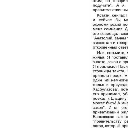
этим, он говори
подучите". А я
правительственные
Кстати, сейчас
и сейчас бы мо
экономический пос
меня сомнения. Д
это возмещал сво
"Анатолий, зачем 
захохотал и говор
откровенный ответ
Или, возьмите,
жилья. Я поставил
знаете, закон о п
Я пригласил Паси
страницы текста, 
приняли проект, м
один из немноги
жилья и приусаде
Хасбулатова", пот
его принимал, у
поехал к Ельцину 
может быть! А мне
закон". И он ег
приватизации жи
Банковское закон
"правительству 
актов, который пр