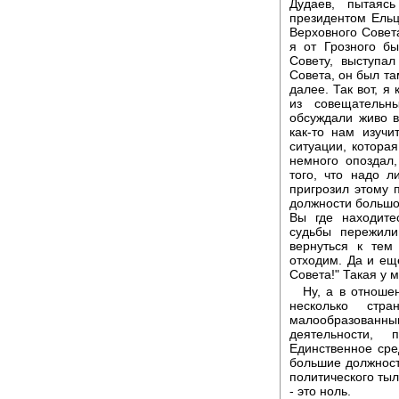
Дудаев, пытаясь
президентом Ельц
Верховного Совета
я от Грозного б
Совету, выступа
Совета, он был та
далее. Так вот, я
из совещательн
обсуждали живо в
как-то нам изуч
ситуации, котора
немного опоздал
того, что надо 
пригрозил этому п
должности большой
Вы где находите
судьбы пережили
вернуться к тем
отходим. Да и ещ
Совета!" Такая у 
Ну, а в отноше
несколько стр
малообразованны
деятельности, 
Единственное сре
большие должности
политического тыл
- это ноль.