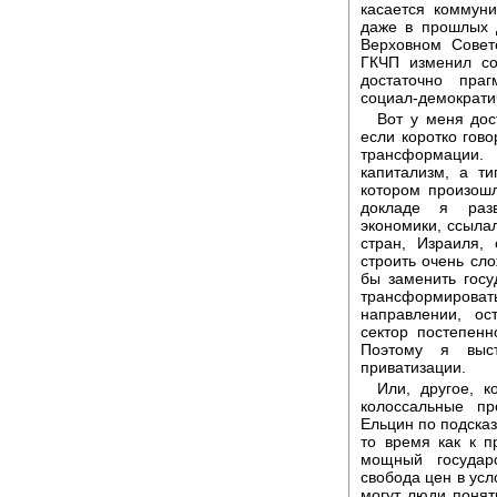
касается коммуни
даже в прошлых 
Верховном Совете
ГКЧП изменил со
достаточно пра
социал-демократич
Вот у меня дос
если коротко гово
трансформации.
капитализм, а т
котором произошл
докладе я разв
экономики, ссыла
стран, Израиля,
строить очень сло
бы заменить гос
трансформирова
направлении, ос
сектор постепенн
Поэтому я выс
приватизации.
Или, другое, к
колоссальные пр
Ельцин по подсказ
то время как к п
мощный государ
свобода цен в усл
могут люди понят