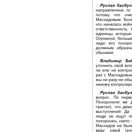
Руслан Хасбул
направленное, то 
потому что оч
Масхадовым. Боль
что началась войн
ответственность.
единицы, которые 
Огромное больши
надо его похоро
должным образом
обычаем.
Владимир Баб
уточнить свой воп
ли или не контро
раз с Масхадовым
мы ни разу не общ
некому контролиро
Руслан Хасбу
вопрос. По перв
Похоронили же Д
газетах), что дем
выступлений. Да
люди не ищут эт
похоронен, никто 
Масхадов не был
виду узкой гру