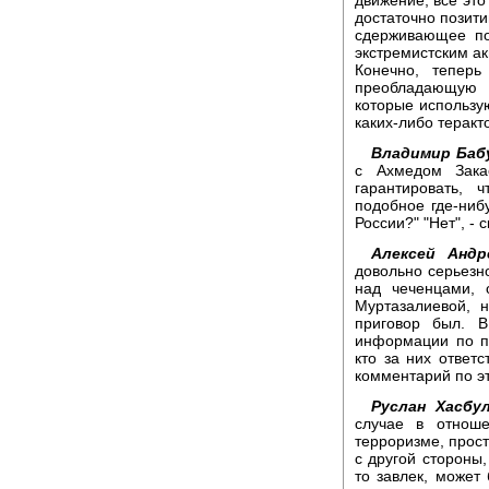
достаточно позити
сдерживающее по
экстремистским ак
Конечно, теперь
преобладающую 
которые использую
каких-либо теракт
Владимир Баб
с Ахмедом Зака
гарантировать, 
подобное где-ниб
России?" "Нет", - 
Алексей Андр
довольно серьез
над чеченцами, 
Муртазалиевой, 
приговор был. 
информации по по
кто за них ответ
комментарий по э
Руслан Хасбу
случае в отнош
терроризме, просто
с другой стороны,
то завлек, может 