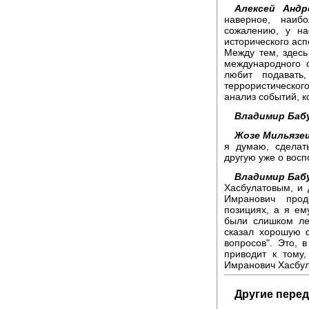
Алексей Андр
наверное, наи
сожалению, у н
исторического асп
Между тем, здесь
международного 
любит подавать
террористическог
анализ событий, 
Владимир Баб
Жозе Мильязе
я думаю, сделат
другую уже о вос
Владимир Баб
Хасбулатовым, и 
Имранович прод
позициях, а я ем
были слишком ле
сказал хорошую 
вопросов". Это,
приводит к тому
Имранович Хасбул
Другие перед