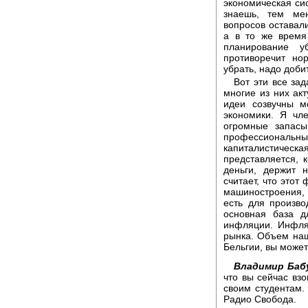
экономическая си
знаешь, тем ме
вопросов оставал
а в то же время
планирование 
противоречит но
убрать, надо доби
Вот эти все за
многие из них ак
идеи созвучны м
экономики. Я чл
огромные запасы
профессиональны
капиталистическ
представляется, к
деньги, держит 
считает, что этот
машиностроения, 
есть для произво
основная база д
инфляции. Инфляц
рынка. Объем наш
Бельгии, вы может
Владимир Баб
что вы сейчас вз
своим студентам.
Радио Свобода.