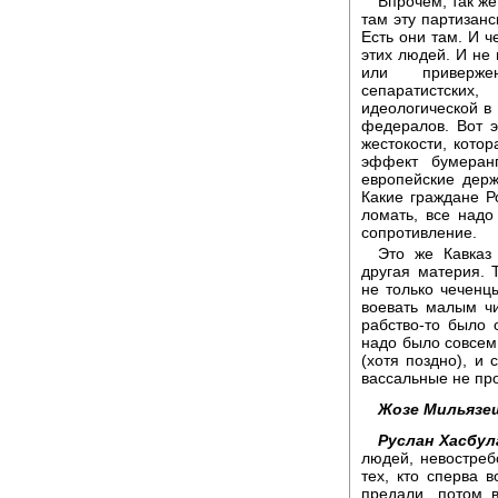
Впрочем, так же
там эту партизанс
Есть они там. И 
этих людей. И не 
или привержен
сепаратистски
идеологической в
федералов. Вот э
жестокости, кото
эффект бумеран
европейские держ
Какие граждане Р
ломать, все надо
сопротивление.
Это же Кавказ 
другая материя. 
не только чеченц
воевать малым ч
рабство-то было 
надо было совсем
(хотя поздно), и
вассальные не про
Жозе Мильязе
Руслан Хасбул
людей, невостреб
тех, кто сперва 
предали, потом 