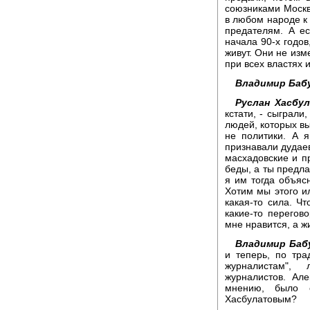
союзниками Москв
в любом народе к 
предателям. А е
начала 90-х годов
живут. Они не изм
при всех властях 
Владимир Баб
Руслан Хасбу
кстати, - сыграли
людей, которых вы
не политики. А 
признавали дудаев
масхадовские и пр
беды, а ты предла
я им тогда объясн
Хотим мы этого ил
какая-то сила. Ч
какие-то перегово
мне нравится, а ж
Владимир Баб
и теперь, по тр
журналистам",
журналистов. Але
мнению, было 
Хасбулатовым?