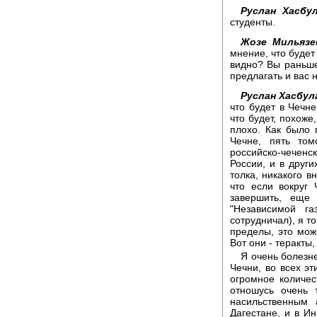
Руслан Хасбу
студенты.
Жозе Мильязе
мнение, что будет
видно? Вы раньше 
предлагать и вас 
Руслан Хасбул
что будет в Чечне
что будет, похоже
плохо. Как было 
Чечне, пять то
российско-чечен
России, и в други
толка, никакого в
что если вокруг 
завершить, еще
"Независимой га
сотрудничал), я то
пределы, это мож
Вот они - теракты
Я очень болезн
Чечни, во всех эт
огромное количес
отношусь очень 
насильственным 
Дагестане, и в Ин