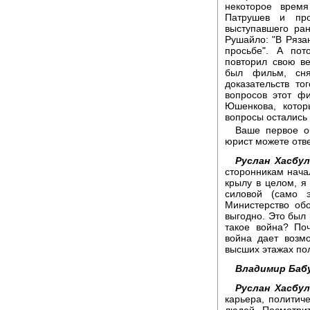
некоторое врем
Патрушев и про
выступавшего ра
Рушайло: "В Ряза
просьбе". А по
повторил свою в
был фильм, сня
доказательств т
вопросов этот ф
Юшенкова, котор
вопросы остались 
Ваше первое об
юрист можете отве
Руслан Хасбу
сторонникам нача
крылу в целом, я 
силовой (само 
Министерство об
выгодно. Это был 
такое война? По
война дает возм
высших этажах по
Владимир Баб
Руслан Хасбу
карьера, политич
людей. Посмотрит