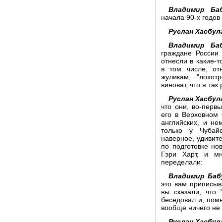
Владимир Баб
начала 90-х годов
Руслан Хасбул
Владимир Баб
граждане России
отнесли в какие-
в том числе, от
жуликам, "лохот
виноват, что я та
Руслан Хасбул
что они, во-перв
его в Верховном
английских, и не
только у Чубай
наверное, удивите
по подготовке но
Гэри Харт, и мн
переделали:
Владимир Баб
это вам приписыв
вы сказали, что
беседовал и, помн
вообще ничего не 
Руслан Хасбул