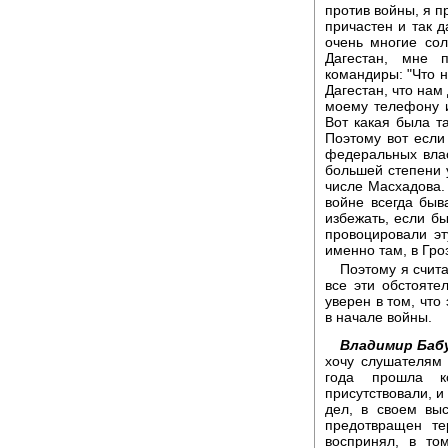
против войны, я пр
причастен и так д
очень многие со
Дагестан, мне 
командиры: "Что н
Дагестан, что нам
моему телефону и
Вот какая была т
Поэтому вот если
федеральных влас
большей степени у
числе Масхадова.
войне всегда быв
избежать, если б
провоцировали эт
именно там, в Гро
Поэтому я счита
все эти обстояте
уверен в том, чт
в начале войны.
Владимир Баб
хочу слушателям 
года прошла к
присутствовали, 
дел, в своем вы
предотвращен те
воспринял, в то