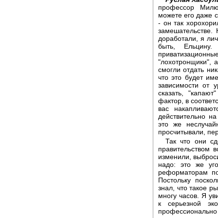
профессор Милют
можете его даже с
- он так хорохори
замешательстве. 
доработали, я лич
быть, Ельцину
приватизационны
"лохотронщики", а
смогли отдать ник
что это будет име
зависимости от у
сказать, "капаю
фактор, в соответ
вас накапливают
действительно на
это же неслучай
просчитывали, пе
Так что они сд
правительством в
изменили, выброси
надо: это же уг
реформаторам по
Постольку поско
знал, что такое р
многу часов. Я ув
к серьезной эко
профессионально 