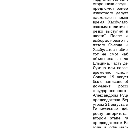
сторонника среди 
предложил ранее
известного депу
насколько я помн
время Хасбулат
важным политичес
резко выступил п
шести". После 
выборах нового п
пятого Съезда н
Хасбулатов набир
тот не смог наб
объяснялась, в ча
Ельцина, часть д
Лукина или вовсе
временно испол
Совета. 19 авгу
было написано о
документ росс
государственно
Александром Руцк
председателю Ве
утром 21 августа 
Решительные дей
росту авторитета
втором этапе п
председателем В
года в официал