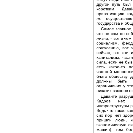
другой путь был
коротким. Дав
приватизацию, ког
же осуществляю
государства и общ
Самое главное,
что не сам по себ
жизни, - вот в че
социализм, фео
сожалению, вот 
сейчас, вот эти
капитализм, част
сила, если не быв
есть какое-то п
частной монополи
благо обществу, 
должны быть с
ограничения у это
никаких законов н
Давайте разруш
Кадров нет, б
инфраструктуры р
Ведь что такое ка
сих пор нет здор
пришли люди, к
экономическую си
машин), тем бол