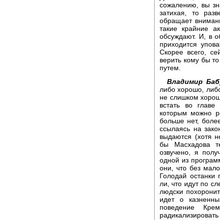
сожалению, вы зн
затихая, то раз
обращает внимани
такие крайние ак
обсуждают. И, в 
приходится упова
Скорее всего, се
верить кому бы то
путем.
Владимир Баб
либо хорошо, либ
не слишком хорошо
встать во главе
которым можно р
больше нет, более
ссылаясь на зако
выдаются (хотя н
бы Масхадова те
озвучено, я пол
одной из программ
они, что без мал
Голодай останки
ли, что идут по с
людски похоронит
идет о казненны
поведение Кре
радикализировать