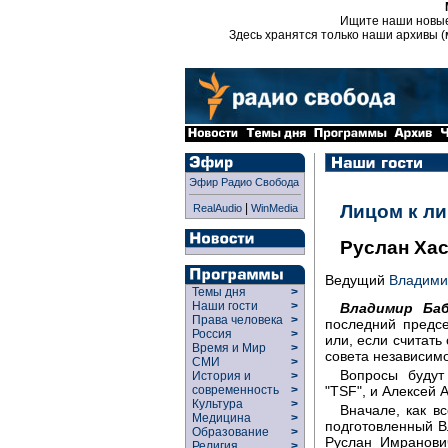
Ищите наши новы
Здесь хранятся только наши архивы (
Эфир Радио Свобода
|
Лицом к л
RealAudio
WinMedia
Руслан Ха
Ведущий
Владими
Темы дня
>
Наши гости
>
Владимир Баб
Права человека
>
последний предс
Россия
>
или, если считать
Время и Мир
>
совета независимо
СМИ
>
Вопросы будут
История и
>
"TSF", и Алексей А
современность
>
Культура
>
Вначале, как в
Медицина
>
подготовленный 
Образование
>
Руслан Имранови
Религия
>