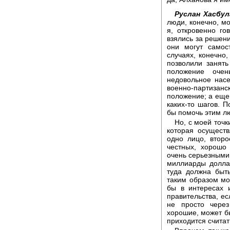
Руслан Хасбул
люди, конечно, мо
я, откровенно го
взялись за решени
они могут самос
случаях, конечно
позволили занять
положение очен
недовольное насе
военно-партиза
положение; а еще 
каких-то шагов. 
бы помочь этим лю
Но, с моей точк
которая осуществ
одно лицо, втор
честных, хорошо
очень серьезными 
миллиарды долла
туда должна быть
таким образом мо
бы в интересах 
правительства, ес
не просто через
хорошие, может бы
приходится считат