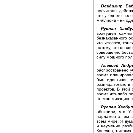
Владимир Баб
посчитаны действи
что у одного чело
миллиона - ни одн
Руслан Хасбу
возмущен самим 
безнаказанного ос
что человек, коне
потому, что он спо
совершенно беста
силу мощного поли
Алексей Андре
распространено уб
время планировал
был идентичен к
разница только в 
проектов. В этой 
время что-либо по
же монетизацию ль
Руслан Хасбу
обвинили, что "б
парламента, вы з
всем мире. Я дум
и неумение разби
Конечно, никаких