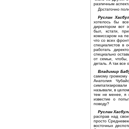
различным аспект
Достаточно полн
Руслан Хасбу
хотелось бы все
директором вот э
был, кстати, п
комиссаром на пер
что со всех фронт
специалистов в 
работать директ
специально остав
от семьи, чтобы,
деталь. А так все
Владимир Баб
самому громкому 
Анатолия Чубай
симпатизировал
называли, в целом
тем не менее, я
известие о попы
поводу?
Руслан Хасбул
расправ над свои
просто Средневеко
восточных деспот