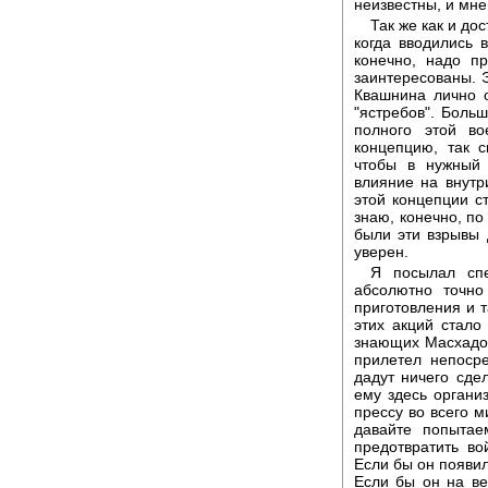
неизвестны, и мне
Так же как и до
когда вводились в
конечно, надо п
заинтересованы. Э
Квашнина лично о
"ястребов". Боль
полного этой в
концепцию, так с
чтобы в нужный 
влияние на внутр
этой концепции с
знаю, конечно, по
были эти взрывы д
уверен.
Я посылал спе
абсолютно точно
приготовления и т
этих акций стало
знающих Масхадов
прилетел непоср
дадут ничего сдел
ему здесь органи
прессу во всего м
давайте попытае
предотвратить во
Если бы он появил
Если бы он на вес