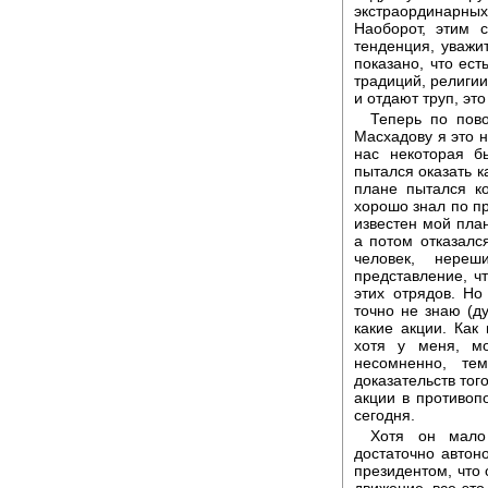
экстраординарны
Наоборот, этим 
тенденция, уважи
показано, что ес
традиций, религии 
и отдают труп, эт
Теперь по пово
Масхадову я это н
нас некоторая б
пытался оказать к
плане пытался к
хорошо знал по пр
известен мой план
а потом отказалс
человек, нереш
представление, ч
этих отрядов. Но 
точно не знаю (ду
какие акции. Как
хотя у меня, м
несомненно, те
доказательств тог
акции в противоп
сегодня.
Хотя он мало
достаточно автон
президентом, что 
движение, все это