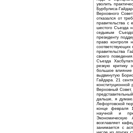
уволить практиче
Бурбулиса-Гайда
Верховного Совет
отказался от тре
правительства с 
шестого Съезда н
седьмым Съездо
президенту подд
право контроля 
соответствующих п
правительства Га
своего поведения
Съезда Хасбулат
резкую критику э
большое влияние 
выдвинутую Бори
Гайдара. 21 сент
конституционной 
Верховный Совет,
представительный
дальше, я думаю
Лефортовской тюр
конце февраля 1
научной и пре
Экономическую 
возглавляет кафе
занимается с ас
числе из других с