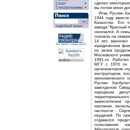
сделал некоторые 
Спорт
>
вы потом меня до
Спецпрограммы
>
Итак, Руслан Ха
1944 году вмест
Казахстан. Его 
подробный запрос
завода "Красный п
скончался. А семь
сначала на севере
14 лет, закончи
Поставьте ссылку на РС
юридическом факу
но затем продол
Московского унив
1991-го. Работа
МГУ с 1970 по 1
организатором от
инструктором, по
экономического 
Руслан Хасбула
завотделом Свер
народным депу
территориальног
заместителем п
напомню, несколь
частности - Серг
неудачей. По пре
отдавался предс
голосования н
Абдулатипов, одн