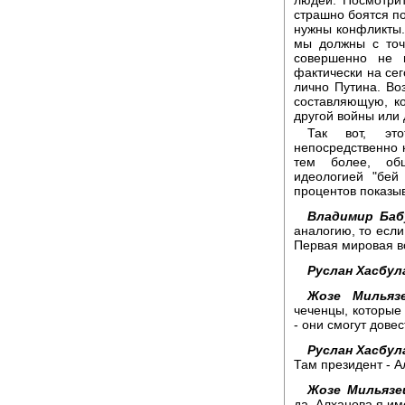
страшно боятся по
нужны конфликты.
мы должны с точ
совершенно не 
фактически на сег
лично Путина. Во
составляющую, к
другой войны или
Так вот, эт
непосредственно к
тем более, об
идеологией "бей
процентов показыв
Владимир Баб
аналогию, то если
Первая мировая в
Руслан Хасбул
Жозе Мильяз
чеченцы, которые 
- они смогут дове
Руслан Хасбул
Там президент - А
Жозе Мильязе
да, Алханова я им