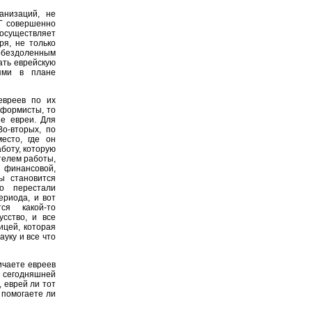
анизаций, не
НГ совершенно
 осуществляет
ря, не только
 обездоленным
ать еврейскую
еями в плане
евреев по их
еформисты, то
е евреи. Для
о-вторых, по
есто, где он
аботу, которую
телем работы,
 финансовой,
ы становится
о перестали
ериода, и вот
ся какой-то
усство, и все
ицей, которая
уку и все что
ичаете евреев
в сегодняшней
 еврей ли тот
 помогаете ли