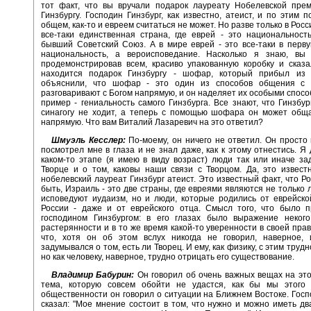
тот факт, что вы вручали подарок лауреату Нобелевской прем
Гинзбургу. Господин Гинзбург, как известно, атеист, и по этим п
общем, как-то и евреем считаться не может. Но разве только в Росс
все-таки единственная страна, где еврей - это национальность
бывший Советский Союз. А в мире еврей - это все-таки в перв
национальность, а вероисповедание. Насколько я знаю, вы 
продемонстрировав всем, красиво упакованную коробку и сказа
находится подарок Гинзбургу - шофар, который прибыл из
объяснили, что шофар - это один из способов общения с 
разговаривают с Богом напрямую, и он наделяет их особыми спосо
пример - гениальность самого Гинзбурга. Все знают, что Гинзбург
синагогу не ходит, а теперь с помощью шофара он может обща
напрямую. Что вам Виталий Лазаревич на это ответил?
Шмуэль Кесслер:
По-моему, он ничего не ответил. Он просто 
посмотрел мне в глаза и не знал даже, как к этому отнестись. Я 
каком-то этапе (я имею в виду возраст) люди так или иначе з
Творце и о том, каковы наши связи с Творцом. Да, это извест
нобелевский лауреат Гинзбург атеист. Это известный факт, что Ро
быть, Израиль - это две страны, где евреями являются не только 
исповедуют иудаизм, но и люди, которые родились от еврейско
России - даже и от еврейского отца. Смысл того, что было п
господином Гинзбургом: в его глазах было выражение некого
растерянности и в то же время какой-то уверенности в своей прав
что, хотя он об этом вслух никогда не говорил, наверное,
задумывался о том, есть ли Творец. И ему, как физику, с этим трудн
но как человеку, наверное, трудно отрицать его существование.
Владимир Бабурин:
Он говорил об очень важных вещах на этой
тема, которую совсем обойти не удастся, как бы мы этого 
общественности он говорил о ситуации на Ближнем Востоке. Госп
сказал: "Мое мнение состоит в том, что нужно и можно иметь д