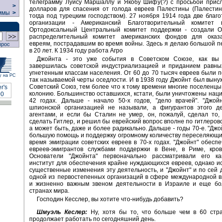
телеграмму Луису Маршаллу и Якобу Шифу(?) с просьбой присл
>
долларов для спасения от голода евреев Палестины (Палестин
ммы
>
тогда под турецким господством). 27 ноября 1914 года две благ
организации - Американский Благотворительный комитет 
Ортодоксальный Центральный комитет поддержки - создали 
распределительный комитет американских фондов для ока
евреям, пострадавшим во время войны. Здесь я делаю большой п
прос
в 20 лет. К 1934 году работа Агро
Джойнта - это уже события в Советском Союзе, как вы
завершилась советской индустриализацией и приданием равны
угнетенным классам населения. От 60 до 70 тысяч евреев были 
у на РС
так называемой черты оседлости. И в 1938 году Джойнт был выну
Советский Союз, тем более что к тому времени многие поселенцы
колонию. Большинство оставшихся, кстати, были уничтожены наци
42 годах. Дальше - начало 50-х годов, "дело врачей". "Джой
шпионской организацией не называли, а фигурантов этого д
агентами, и если бы Сталин не умер, он, пожалуй, сделал то,
сделать Гитлер, и решил бы еврейский вопрос вполне по гитлеровс
а может быть, даже и более радикально. Дальше - годы 70-е. "Джо
большую помощь и поддержку огромному количеству переселяющи
время эмиграции советских евреев в 70-х годах. "Джойнт" обеспе
евреев-эмигрантов службами поддержки в Вене, в Риме, кро
Основатели "Джойнта" первоначально рассматривали его к
институт для обеспечения крайне нуждающихся евреев, однако и
существенные изменения эту деятельность, и "Джойнт" и по сей 
одной из первостепенных организаций в сфере международной 
и жизненно важным звеном деятельности в Израиле и еще бо
странах мира.
Господин Кесслер, вы хотите что-нибудь добавить?
Шмуэль Кеслер:
Ну, хотя бы то, что больше чем в 60 стра
продолжает работать по сегодняшний день.