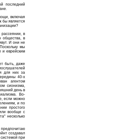
ый последний
ане.
ощи, включая
ак бы является
ганизации?
 рассеянии, в
о общества, в
ивут. И они не
 Поскольку мы
м и еврейским
ет быть, даже
диослушателей
я для них за
середины 40-х
зван агентом
том сионизма,
няшний день в
иализма. Во-
е, если можно
делениям, и по
нии простого
 или вообще с
та" несколько
я предпочитаю
ойнт создавал
 системой при