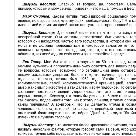
Шмуэль Кесслер:
Спасибо за вопрос. Да, помогаем. Сам
пример, который я могу сейчас привести, - это наша помощь в Бесл
Марк Смирнов:
Каковы мотивы такой широкой социальной пом
евреев, не евреев, всех, чувствующих необходимость, беду? Что к
идеологией или мотивацией такого поступка со стороны вашей ор
Шмуэль Кесслер:
Идеологией является то, что евреи живут в
нееврейской среде. Они должны, естественно, быть частью тог
котором они находятся, частью того государства, в котором они ж
могут и не должны превращаться в некоторое закрытое гетто.
являемся моделью некого поведения, это то, что мы показывае
общинам, как необходимо себя вести во внееврейской среде.
Еси Тавор:
Мне бы хотелось вернуться на 50 лет назад, мож
больше чуть-чуть и попросить немножко осветить для наших ра
те вопросы, которые, возможно, по сегодняшний день остаютс
некими закрытыми дверями. Дело в том, что, начиная где-то с 
годов, и, конечно, пиком был 1952 год, "Джойнт" был на
космополитизма, самой космополитической организацией, аген
американским прихвостнем и так далее, и тому подобное. По сегод
сознании некоторых людей укоренилось, что это агент импер
первых, господин Кесслер, хотелось бы услышать более красочны
так сказать, подробности того, как к этому пришли, к таким опре
каким причинам? А во-вторых, что вы делаете, чтобы в созна
человека, человека, который не связан с еврейской политикой
политикой благотворительности, образ "Джойнта", имидж "Джойн
изменился в лучшую сторону?
Шмуэль Кесслер:
Что касается более красочного описания, то 
назвать несколько фактов, которые говорят сами за себя. Агро Дж
колхозы. Трудно себе представить колхоз некой капиталистической