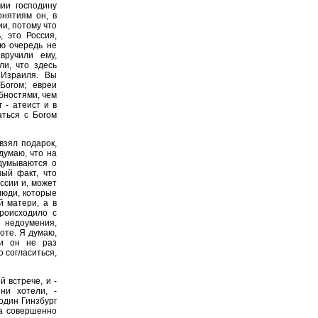
ии господину
онятиям он, в
ии, потому что
, это Россия,
ую очередь не
вручили ему,
ли, что здесь
 Израиля. Вы
Богом; евреи
бностями, чем
 - атеист и в
ться с Богом
взял подарок,
думаю, что на
адумываются о
ный факт, что
ссии и, может
люди, которые
й матери, а в
роисходило с
 недоумения,
оте. Я думаю,
 и он не раз
о согласиться,
 встрече, и -
ни хотели, -
один Гинзбург
ва совершенно