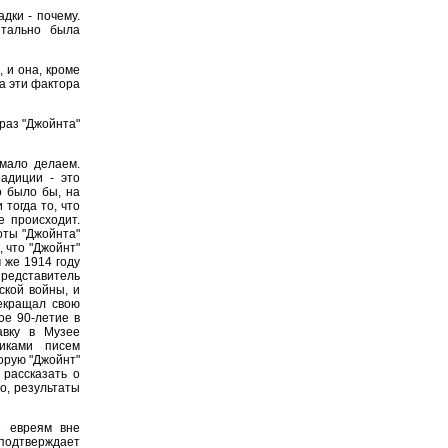
дки - почему.
нтально была
 и она, кроме
ба эти фактора
раз "Джойнта"
мало делаем.
радиции - это
о было бы, на
 тогда то, что
е происходит.
оты "Джойнта"
, что "Джойнт"
 же 1914 году
редставитель
ской войны, и
екращал свою
ое 90-летие в
авку в Музее
иками писем
орую "Джойнт"
 рассказать о
но, результаты
е евреям вне
 подтверждает