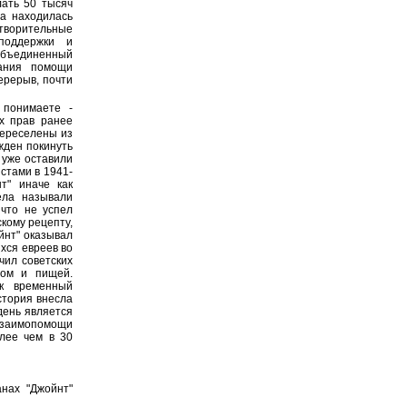
ать 50 тысяч
а находилась
отворительные
поддержки и
Объединенный
зания помощи
ерерыв, почти
 понимаете -
х прав ранее
переселены из
жден покинуть
 уже оставили
стами в 1941-
нт" иначе как
ела называли
 что не успел
кому рецепту,
йнт" оказывал
хся евреев во
чил советских
вом и пищей.
ак временный
стория внесла
день является
взаимопомощи
лее чем в 30
нах "Джойнт"