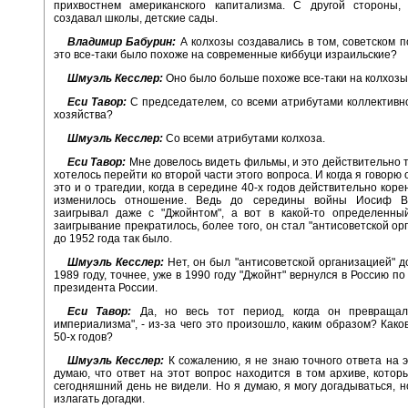
прихвостнем американского капитализма. С другой стороны,
создавал школы, детские сады.
Владимир Бабурин:
А колхозы создавались в том, советском 
это все-таки было похоже на современные киббуци израильские?
Шмуэль Кесслер:
Оно было больше похоже все-таки на колхозы
Еси Тавор:
С председателем, со всеми атрибутами коллективно
хозяйства?
Шмуэль Кесслер:
Со всеми атрибутами колхоза.
Еси Тавор:
Мне довелось видеть фильмы, и это действительно т
хотелось перейти ко второй части этого вопроса. И когда я говорю 
это и о трагедии, когда в середине 40-х годов действительно кор
изменилось отношение. Ведь до середины войны Иосиф Ви
заигрывал даже с "Джойнтом", а вот в какой-то определенны
заигрывание прекратилось, более того, он стал "антисоветской ор
до 1952 года так было.
Шмуэль Кесслер:
Нет, он был "антисоветской организацией" до
1989 году, точнее, уже в 1990 году "Джойнт" вернулся в Россию п
президента России.
Еси Тавор:
Да, но весь тот период, когда он превращал
империализма", - из-за чего это произошло, каким образом? Како
50-х годов?
Шмуэль Кесслер:
К сожалению, я не знаю точного ответа на э
думаю, что ответ на этот вопрос находится в том архиве, кото
сегодняшний день не видели. Но я думаю, я могу догадываться, н
излагать догадки.