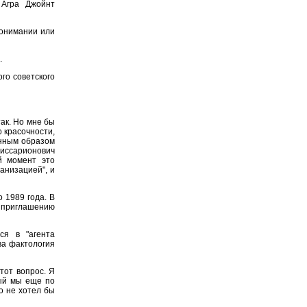
 Агра Джойнт
понимании или
.
го советского
ак. Но мне бы
о красочности,
енным образом
ссарионович
й момент это
ганизацией", и
 1989 года. В
о приглашению
ся в "агента
ва фактология
тот вопрос. Я
рый мы еще по
о не хотел бы