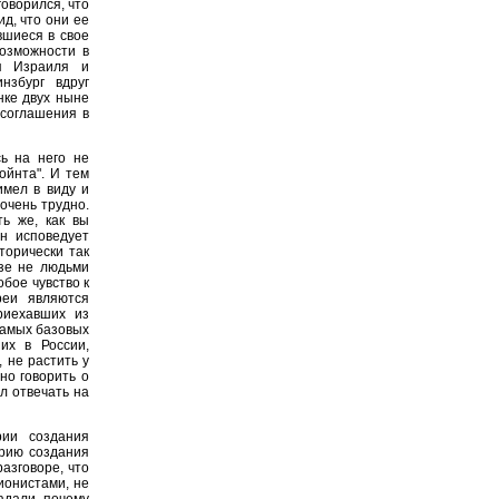
говорился, что
д, что они ее
вшиеся в свое
озможности в
ия Израиля и
нзбург вдруг
нке двух ныне
 соглашения в
ь на него не
ойнта". И тем
имел в виду и
очень трудно.
ть же, как вы
он исповедует
торически так
юзе не людьми
бое чувство к
вреи являются
риехавших из
самых базовых
их в России,
 не растить у
но говорить о
ел отвечать на
ии создания
орию создания
азговоре, что
ионистами, не
адали, почему