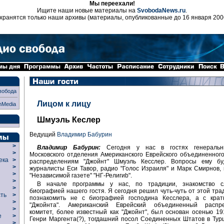
Мы переехали!
Ищите наши новые материалы на
SvobodaNews.ru
.
хранятся только наши архивы (материалы, опубликованные до 16 января 200
вобода
Лицом к лицу
nMedia
Шмуэль Кеслер
Ведущий
Владимир Бабурин
>
Владимир Бабурин:
Сегодня у нас в гостях генеральн
>
Московского отделения Американского Еврейского объединенног
века
>
распределениям "Джойнт" Шмуэль Кесcлер. Вопросы ему бу
>
журналисты Еси Тавор, радио "Голос Израиля" и Марк Смирнов,
р
>
"Независимой газете" "НГ-Религиb".
>
В начале программы у нас, по традиции, знакомство с
>
биографией нашего гостя. Я сегодня решил чуть-чуть от этой тра
сть
>
познакомить не с биографией господина Кесcлера, а с крат
>
"Джойнта". Американский Еврейский объединенный распре
>
комитет, более известный как "Джойнт", был основан осенью 191
ие
>
Генри Маргента(?), тогдашний посол Соединенных Штатов в Тур
>