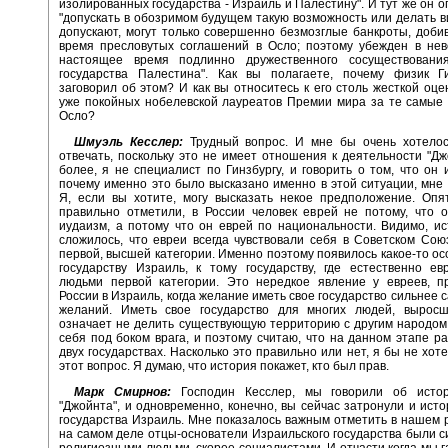
изолированных государства - Израиль и Палестину". И тут же он о
"допускать в обозримом будущем такую возможность или делать ви
допускают, могут только совершенно безмозглые банкроты, доби
время пресловутых соглашений в Осло; поэтому убежден в нев
настоящее время подлинно дружественного сосуществован
государства Палестина". Как вы полагаете, почему физик Ги
заговорил об этом? И как вы относитесь к его столь жесткой оце
уже покойных нобелевской лауреатов Премии мира за те самые
Осло?
Шмуэль Кесслер:
Трудный вопрос. И мне бы очень хотелос
отвечать, поскольку это не имеет отношения к деятельности "Дж
более, я не специалист по Гинзбургу, и говорить о том, что он 
почему именно это было высказано именно в этой ситуации, мне 
Я, если вы хотите, могу высказать некое предположение. Опя
правильно отметили, в России человек еврей не потому, что 
иудаизм, а потому что он еврей по национальности. Видимо, ис
сложилось, что евреи всегда чувствовали себя в Советском Со
первой, высшей категории. Именно поэтому появилось какое-то осо
государству Израиль, к тому государству, где естественно е
людьми первой категории. Это нередкое явление у евреев, п
России в Израиль, когда желание иметь свое государство сильнее 
желаний. Иметь свое государство для многих людей, выросш
означает не делить существующую территорию с другим народом,
себя под боком врага, и поэтому считаю, что на данном этапе ра
двух государствах. Насколько это правильно или нет, я бы не хот
этот вопрос. Я думаю, что история покажет, кто был прав.
Марк Смирнов:
Господин Кесслер, мы говорили об истор
"Джойнта", и одновременно, конечно, вы сейчас затронули и ист
государства Израиль. Мне показалось важным отметить в нашем р
на самом деле отцы-основатели Израильского государства были с
религиозными людьми, скорее социалистами. И отчасти когда мы г