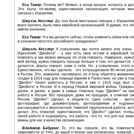
Еси Тавор:
Почему же? Можно, в конце концов, излагать и дога
Это была, по-моему, единственная организация, которая ме
связана с Израилем.
Шмуэль Кесслер:
Да, она была ментально связана с Израилем,
всего прочего, была явно еврейской организацией. Я думаю, что о
имели значение.
Еси Тавор:
Что вы делаете сейчас, чтобы изменить облик или об
в сознании простого российского гражданина?
Шмуэль Кесслер:
К сожалению, мы почти ничего или очень 
Идеология "Джойнта" - у нее есть свои истоки в еврейской т
помогать и как можно меньше об этом говорить. Наверное, нужн
мой взгляд, нужно говорить гораздо больше о том, что делается, и
делается, факты говорят сами о себе. Но, к сожалению, этого н
Единственное, что мы сделали, - это отпраздновали 90-летие раб
в России. Это, наверное, прозвучало, но я хочу обратить внимание
создан в 1914 году для помощи евреям в Палестине, но уже в том
"Джойнт" начал работать в России, и уже с 1915 года был п
"Джойнта" в России. И в период Первой мировой войны, Граждан
далее, и далее, и даже в самые тяжелые годы "Джойнт" не пр
работу в России. Вот празднуя, даже не празднуя, а отмечая св
России, "Джойнт" сделал, в общем-то, одно событие - выст
фотографии, где документально, фотографиями и подлинн
рассказывается о многолетней, тяжелей скрупулезной работе, кот
делал. Это, пожалуй, единственное, что "Джойнт" сделал, чтобы
своей работе и подчеркнуть, что работа - это то, что для нас важ
важны для нас в качестве организации.
Владимир Бабурин:
То, что вы сказали, что вы помогает
зависимости от того, до какой степени они религиозны, пожалуй,