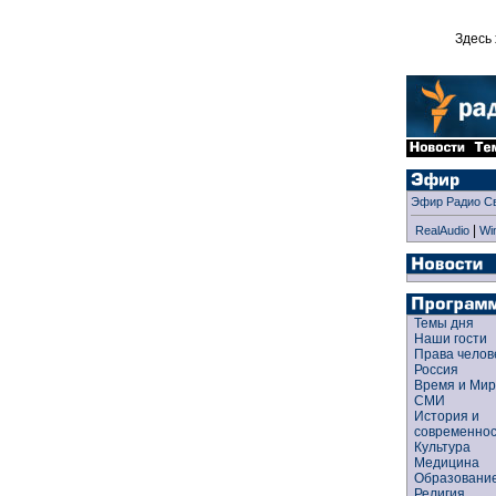
Здесь 
Эфир Радио С
|
RealAudio
Wi
Темы дня
Наши гости
Права чело
Россия
Время и Ми
СМИ
История и
современно
Культура
Медицина
Образован
Религия