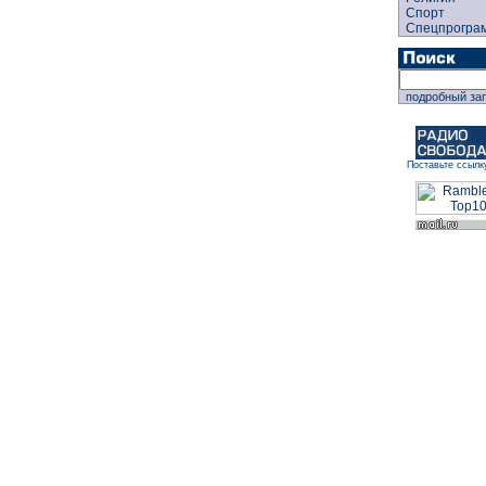
Спорт
Спецпрогра
подробный за
Поставьте ссылк