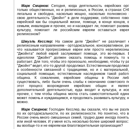
Марк Смирнов:
Сегодня, когда деятельность еврейских орг
только общественных, но и религиозных, в России, в странах С
легальна и свободна, насколько мощно, насколько полновесно
свою деятельность "Джойнт" в деле поддержки, собственно гово
еврейской как бы социальной жизни, помощи, в конце концов,
семьям, инвалидам и прочее, но и насаждает ли, помогает развив
культуру, помогает ли российским евреям оставаться евр
религиозном?
Шмуэль Кесслер:
На самом деле "Джойнт" не различает 
религиозным направлениям - ортодоксальное, консервативное, р
что называется прогрессивные евреи или просто нерелигиозны
"Джойнта" любой еврей заслуживает помощи, это во-первых. В
идеологии "Джойнт" должен оказать помощь и покинуть то м
работает. Для того, чтобы это произошло, необходимо, чтобы ту р
"Джойнт" ведет, кто-то другой продолжал. Естественным продолжа
в особенности связанной с традициями, но и с материальной,
социальной помощью, естественным наследником такой работ
община. К сожалению, еврейские общины в России либ
существовать, либо были очень слабы к окончанию советского п
этот процесс возрождения еврейских общин и являет
дополнительной деятельностью, куда входит и культура, и иск
прочее, с тем чтобы община могла стать самостоятельной един
может помочь и нуждающимся, и продолжать развивать культуру, на
можно.
Марк Смирнов:
Господин Кесслер, вы сказали, что вы не разл
по их ортодоксальности, по их религиозности. Но понятно, что 
России очень много смешанных семей, трудно даже иногда понять,
или иной человек. И у меня есть несколько более широкий вопрос:
вы вообще-то и не евреям как благотворительная организация?