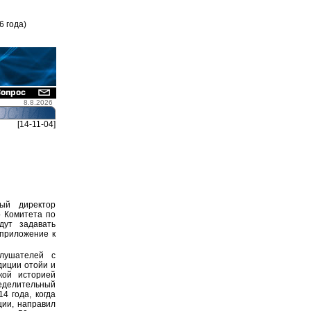
6 года)
8.8.2026
[14-11-04]
ый директор
о Комитета по
дут задавать
 приложение к
лушателей с
диции отойи и
кой историей
делительный
4 года, когда
ции, направил